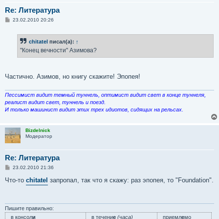
Re: Литература
С
23.02.2010 20:26
о
о
б
chitatel
писал(а):
↑
щ
е
"Конец вечности" Азимова?
н
и
е
Частично. Азимов, но книгу скажите! Эпопея!
Пессимист видит темный туннель, оптимист видит свет в конце туннеля,
реалист видит свет, туннель и поезд.
И только машинист видит этих трех идиотов, сидящих на рельсах.
Bizdelnick
Модератор
Re: Литература
С
23.02.2010 21:36
о
о
Что-то
chitatel
запропал, так что я скажу: раз эпопея, то "Foundation".
б
щ
е
н
и
Пишите правильно:
е
в консол
и
в течени
е
(часа)
приемл
е
мо