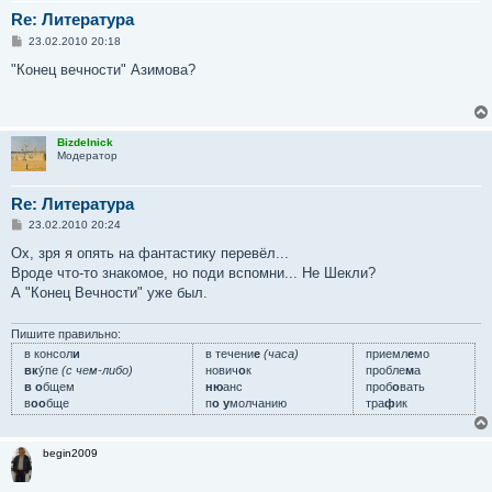
Re: Литература
С
23.02.2010 20:18
о
о
"Конец вечности" Азимова?
б
щ
е
н
и
Bizdelnick
е
Модератор
Re: Литература
С
23.02.2010 20:24
о
о
Ох, зря я опять на фантастику перевёл...
б
Вроде что-то знакомое, но поди вспомни... Не Шекли?
щ
е
А "Конец Вечности" уже был.
н
и
е
Пишите правильно:
в консол
и
в течени
е
(часа)
приемл
е
мо
вк
у́пе
(с чем-либо)
нович
о
к
пробле
м
а
в о
бщем
ню
анс
проб
о
вать
в
оо
бще
п
о у
молчанию
тра
ф
ик
begin2009