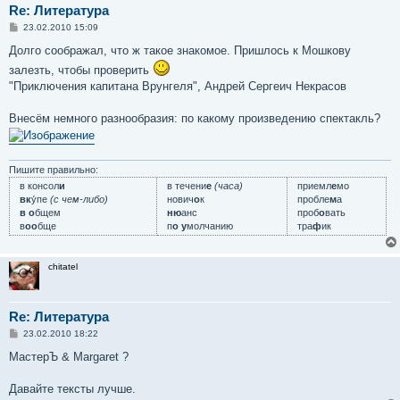
Re: Литература
С
23.02.2010 15:09
о
о
Долго соображал, что ж такое знакомое. Пришлось к Мошкову
б
залезть, чтобы проверить
щ
е
"Приключения капитана Врунгеля", Андрей Сергеич Некрасов
н
и
е
Внесём немного разнообразия: по какому произведению спектакль?
Пишите правильно:
в консол
и
в течени
е
(часа)
приемл
е
мо
вк
у́пе
(с чем-либо)
нович
о
к
пробле
м
а
в о
бщем
ню
анс
проб
о
вать
в
оо
бще
п
о у
молчанию
тра
ф
ик
chitatel
Re: Литература
С
23.02.2010 18:22
о
о
МастерЪ & Margaret ?
б
щ
е
Давайте тексты лучше.
н