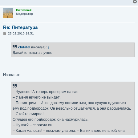
и
е
Bizdelnick
Модератор
Re: Литература
С
23.02.2010 18:51
о
о
б
chitatel
писал(а):
↑
щ
е
Давайте тексты лучше.
н
и
е
Извольте:
– Чудесно! А теперь проверим на вас.
– У меня ничего не выйдет.
– Посмотрим. – И, не дав ему опомниться, она сунула одуванчик
ему под подбородок. Он невольно отшатнулся, а она рассмеялась.
– Стойте смирно!
Оглядев его подбородок, она нахмурилась.
– Ну как? – спросил он.
– Какая жалость! – воскликнула она. – Вы ни в кого не влюблены!