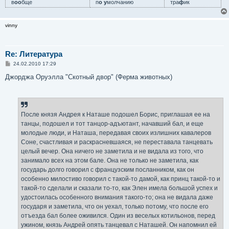
в
оо
бще
п
о у
молчанию
тра
ф
ик
vinny
Re: Литература
С
24.02.2010 17:29
о
о
Джорджа Оруэлла "Скотный двор" (Ферма животных)
б
щ
е
н
и
е
После князя Андрея к Наташе подошел Борис, приглашая ее на
танцы, подошел и тот танцор-адъютант, начавший бал, и еще
молодые люди, и Наташа, передавая своих излишних кавалеров
Соне, счастливая и раскрасневшаяся, не переставала танцевать
целый вечер. Она ничего не заметила и не видала из того, что
занимало всех на этом бале. Она не только не заметила, как
государь долго говорил с французским посланником, как он
особенно милостиво говорил с такой-то дамой, как принц такой-то и
такой-то сделали и сказали то-то, как Элен имела большой успех и
удостоилась особенного внимания такого-то; она не видала даже
государя и заметила, что он уехал, только потому, что после его
отъезда бал более оживился. Один из веселых котильонов, перед
ужином, князь Андрей опять танцевал с Наташей. Он напомнил ей