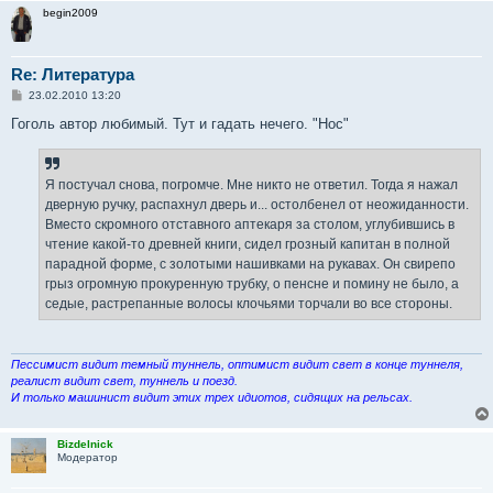
begin2009
Re: Литература
С
23.02.2010 13:20
о
о
Гоголь автор любимый. Тут и гадать нечего. "Нос"
б
щ
е
н
Я постучал снова, погромче. Мне никто не ответил. Тогда я нажал
и
е
дверную ручку, распахнул дверь и... остолбенел от неожиданности.
Вместо скромного отставного аптекаря за столом, углубившись в
чтение какой-то древней книги, сидел грозный капитан в полной
парадной форме, с золотыми нашивками на рукавах. Он свирепо
грыз огромную прокуренную трубку, о пенсне и помину не было, а
седые, растрепанные волосы клочьями торчали во все стороны.
Пессимист видит темный туннель, оптимист видит свет в конце туннеля,
реалист видит свет, туннель и поезд.
И только машинист видит этих трех идиотов, сидящих на рельсах.
Bizdelnick
Модератор