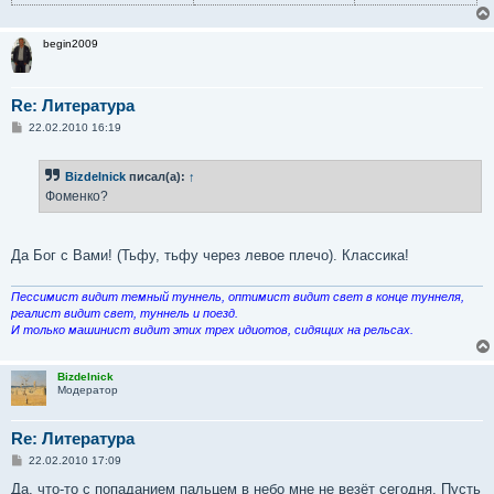
begin2009
Re: Литература
С
22.02.2010 16:19
о
о
б
Bizdelnick
писал(а):
↑
щ
е
Фоменко?
н
и
е
Да Бог с Вами! (Тьфу, тьфу через левое плечо). Классика!
Пессимист видит темный туннель, оптимист видит свет в конце туннеля,
реалист видит свет, туннель и поезд.
И только машинист видит этих трех идиотов, сидящих на рельсах.
Bizdelnick
Модератор
Re: Литература
С
22.02.2010 17:09
о
о
Да, что-то с попаданием пальцем в небо мне не везёт сегодня. Пусть