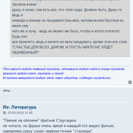
Загляни в мою
душу, я знаю, там есть все, что тебе надо. Должно быть. Душу-то
ведь я
никогда и никому не продавал! Она моя, человеческая! Вытяни из
меня сам,
чего же я хочу, - ведь не может же быть, чтобы я хотел плохого!..
Будь оно
все проклято, ведь я ничего не могу придумать, кроме этих его слов:
"СЧАСТЬЕ ДЛЯ ВСЕХ, ДАРОМ, И ПУСТЬ НИКТО НЕ УЙДЕТ
ОБИЖЕННЫЙ!"
Пессимист видит темный туннель, оптимист видит свет в конце туннеля,
реалист видит свет, туннель и поезд.
И только машинист видит этих трех идиотов, сидящих на рельсах.
vinny
Re: Литература
С
23.02.2010 11:45
о
о
"Пикник на обочине" братьев Стругацких.
б
не читала, но фраза очень яркая и каждый кто видел фильм,
щ
е
наверняка сразу узнал первоисточник "сталкера".