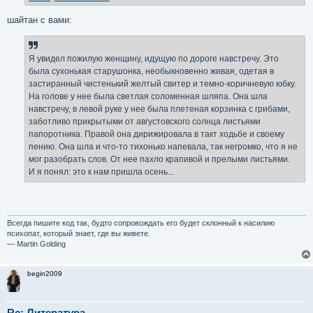
н
и
е
шайтан с вами:
Я увидел пожилую женщину, идущую по дороге навстречу. Это
была сухонькая старушонка, необыкновенно живая, одетая в
застиранный чистенький желтый свитер и темно-коричневую юбку.
На голове у нее была светлая соломенная шляпа. Она шла
навстречу, в левой руке у нее была плетеная корзинка с грибами,
заботливо прикрытыми от августовского солнца листьями
папоротника. Правой она дирижировала в такт ходьбе и своему
пению. Она шла и что-то тихонько напевала, так негромко, что я не
мог разобрать слов. От нее пахло крапивой и прелыми листьями.
И я понял: это к нам пришла осень...
Всегда пишите код так, будто сопровождать его будет склонный к насилию
психопат, который знает, где вы живете.
— Martin Golding
begin2009
Re: Литература