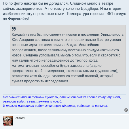
Но по фото никогда бы не догадался. Слишком много в театре
сейчас экспериментов. А по тексту конечно Брэдбери. И на втором
изображении жгут проклятые книги. Температура горения - 451 градус
по Фаренгейту!
Каждый из них был по-своему уникален и незаменим. Уникальность
Юго Амариля состояла в том, что он поразительно быстро усвоил
основные идеи психоистории и обладал богатейшим
воображением, позволявшим ему постоянно придумывать нечто
новое. Селдона успокаивала мысль о том, что, если и стрясется с
ним самим что-то непредвиденное до тех пор, когда
математическая проработка будет завершена (а дело
продвигалось крайне медленно, с колоссальными трудностями),
останется хотя бы один человек со светлой головой, который
сумеет продолжить исследования.
Пессимист видит темный туннель, оптимист видит свет в конце туннеля,
реалист видит свет, туннель и поезд.
И только машинист видит этих трех идиотов, сидящих на рельсах.
chitatel