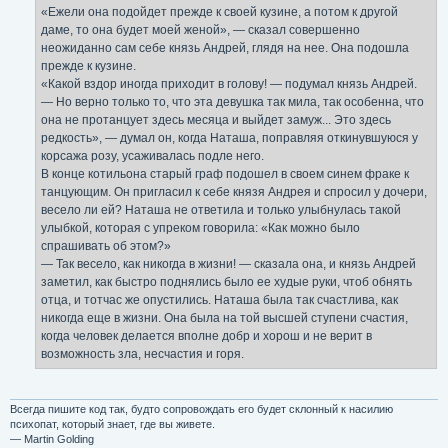
«Ежели она подойдет прежде к своей кузине, а потом к другой
даме, то она будет моей женой», — сказал совершенно
неожиданно сам себе князь Андрей, глядя на нее. Она подошла
прежде к кузине.
«Какой вздор иногда приходит в голову! — подумал князь Андрей.
— Но верно только то, что эта девушка так мила, так особенна, что
она не протанцует здесь месяца и выйдет замуж... Это здесь
редкость», — думал он, когда Наташа, поправляя откинувшуюся у
корсажа розу, усаживалась подле него.
В конце котильона старый граф подошел в своем синем фраке к
танцующим. Он пригласил к себе князя Андрея и спросил у дочери,
весело ли ей? Наташа не ответила и только улыбнулась такой
улыбкой, которая с упреком говорила: «Как можно было
спрашивать об этом?»
— Так весело, как никогда в жизни! — сказала она, и князь Андрей
заметил, как быстро поднялись было ее худые руки, чтоб обнять
отца, и тотчас же опустились. Наташа была так счастлива, как
никогда еще в жизни. Она была на той высшей ступени счастия,
когда человек делается вполне добр и хорош и не верит в
возможность зла, несчастия и горя.
Всегда пишите код так, будто сопровождать его будет склонный к насилию
психопат, который знает, где вы живете.
— Martin Golding