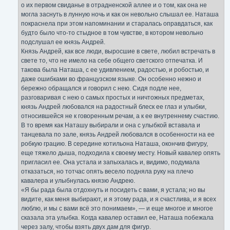
о их первом свиданье в отрадненской аллее и о том, как она не
могла заснуть в лунную ночь и как он невольно слышал ее. Наташа
покраснела при этом напоминании и старалась оправдаться, как
будто было что-то стыдное в том чувстве, в котором невольно
подслушал ее князь Андрей.
Князь Андрей, как все люди, выросшие в свете, любил встречать в
свете то, что не имело на себе общего светского отпечатка. И
такова была Наташа, с ее удивлением, радостью, и робостью, и
даже ошибками во французском языке. Он особенно нежно и
бережно обращался и говорил с нею. Сидя подле нее,
разговаривая с нею о самых простых и ничтожных предметах,
князь Андрей любовался на радостный блеск ее глаз и улыбки,
относившейся не к говоренным речам, а к ее внутреннему счастию.
В то время как Наташу выбирали и она с улыбкой вставала и
танцевала по зале, князь Андрей любовался в особенности на ее
робкую грацию. В середине котильона Наташа, окончив фигуру,
еще тяжело дыша, подходила к своему месту. Новый кавалер опять
пригласил ее. Она устала и запыхалась и, видимо, подумала
отказаться, но тотчас опять весело подняла руку на плечо
кавалера и улыбнулась князю Андрею.
«Я бы рада была отдохнуть и посидеть с вами, я устала; но вы
видите, как меня выбирают, и я этому рада, и я счастлива, и я всех
люблю, и мы с вами всё это понимаем», — и еще многое и многое
сказала эта улыбка. Когда кавалер оставил ее, Наташа побежала
через залу, чтобы взять двух дам для фигур.