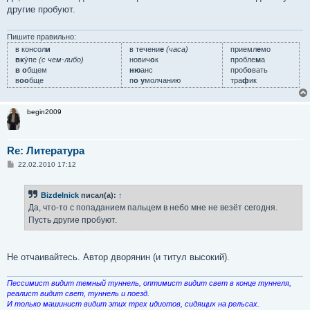
б
другие пробуют.
щ
е
н
и
Пишите правильно:
е
в консол
и
в течени
е
(часа)
приемл
е
мо
вк
у́пе
(с чем-либо)
нович
о
к
пробле
м
а
в о
бщем
ню
анс
проб
о
вать
в
оо
бще
п
о у
молчанию
тра
ф
ик
begin2009
Re: Литература
С
22.02.2010 17:12
о
о
б
Bizdelnick
писал(а):
↑
щ
е
Да, что-то с попаданием пальцем в небо мне не везёт сегодня.
н
Пусть другие пробуют.
и
е
Не отчаивайтесь. Автор дворянин (и титул высокий).
Пессимист видит темный туннель, оптимист видит свет в конце туннеля,
реалист видит свет, туннель и поезд.
И только машинист видит этих трех идиотов, сидящих на рельсах.