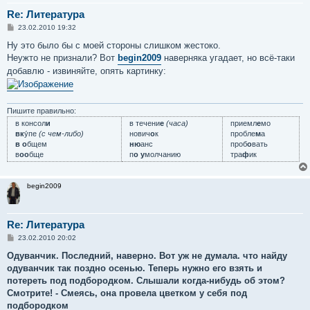
Re: Литература
С
23.02.2010 19:32
о
о
Ну это было бы с моей стороны слишком жестоко.
б
Неужто не признали? Вот
begin2009
наверняка угадает, но всё-таки
щ
е
добавлю - извиняйте, опять картинку:
н
и
е
Пишите правильно:
в консол
и
в течени
е
(часа)
приемл
е
мо
вк
у́пе
(с чем-либо)
нович
о
к
пробле
м
а
в о
бщем
ню
анс
проб
о
вать
в
оо
бще
п
о у
молчанию
тра
ф
ик
begin2009
Re: Литература
С
23.02.2010 20:02
о
о
Одуванчик. Последний, наверно. Вот уж не думала. что найду
б
одуванчик так поздно осенью. Теперь нужно его взять и
щ
е
потереть под подбородком. Слышали когда-нибудь об этом?
н
Смотрите! - Смеясь, она провела цветком у себя под
и
е
подбородком