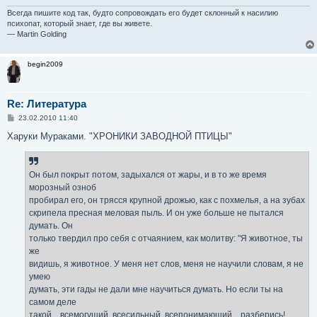
Всегда пишите код так, будто сопровождать его будет склонный к насилию
психопат, который знает, где вы живете.
— Martin Golding
begin2009
Re: Литература
С
23.02.2010 11:40
о
о
Харуки Мураками. "ХРОНИКИ ЗАВОДНОЙ ПТИЦЫ"
б
щ
е
н
Он был покрыт потом, задыхался от жары, и в то же время
и
е
морозный озноб
пробирал его, он трясся крупной дрожью, как с похмелья, а на зубах
скрипела пресная меловая пыль. И он уже больше не пытался
думать. Он
только твердил про себя с отчаянием, как молитву: "Я животное, ты
же
видишь, я животное. У меня нет слов, меня не научили словам, я не
умею
думать, эти гады не дали мне научиться думать. Но если ты на
самом деле
такой... всемогущий, всесильный, всепонимающий... разберись!