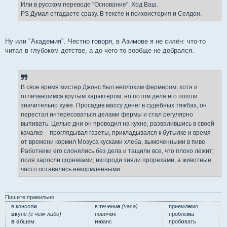
е
Или в русском переводе "Основание". Ход Ваш.
н
PS Думал отгадаете сразу. В тексте и психоистория и Селдон.
и
е
Ну или "Академия". Честно говоря, в Азимове я не силён: что-то
читал в глубоком детстве, а до чего-то вообще не добрался.
В свое время мистер Джонс был неплохим фермером, хотя и
отличавшимся крутым характером, но потом дела его пошли
значительно хуже. Просадив массу денег в судебных тяжбах, он
перестал интересоваться делами фермы и стал регулярно
выпивать. Целые дни он проводил на кухне, развалившись в своей
качалке – проглядывал газеты, прикладывался к бутылке и время
от времени кормил Мозуса кусками хлеба, вымоченными в пиве.
Работники его слонялись без дела и тащили все, что плохо лежит;
поля заросли сорняками; изгороди зияли прорехами, а животные
часто оставались некормленными.
Пишите правильно:
в консол
и
в течени
е
(часа)
приемл
е
мо
вк
у́пе
(с чем-либо)
нович
о
к
пробле
м
а
в о
бщем
ню
анс
проб
о
вать