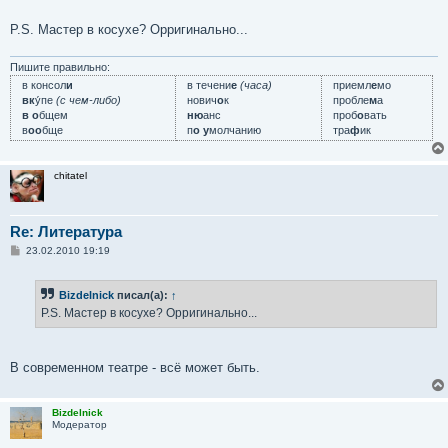
P.S. Мастер в косухе? Орригинально...
Пишите правильно:
в консол
и
в течени
е
(часа)
приемл
е
мо
вк
у́пе
(с чем-либо)
нович
о
к
пробле
м
а
в о
бщем
ню
анс
проб
о
вать
в
оо
бще
п
о у
молчанию
тра
ф
ик
chitatel
Re: Литература
С
23.02.2010 19:19
о
о
б
Bizdelnick
писал(а):
↑
щ
е
P.S. Мастер в косухе? Орригинально...
н
и
е
В современном театре - всё может быть.
Bizdelnick
Модератор