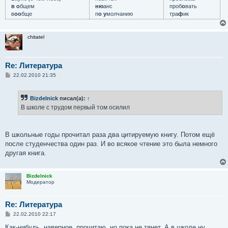
в о
бщем
ню
анс
проб
о
вать
в
оо
бще
п
о у
молчанию
тра
ф
ик
chitatel
Re: Литература
С
22.02.2010 21:35
о
о
б
Bizdelnick
писал(а):
↑
щ
е
В школе с трудом первый том осилил
н
и
е
В школьные годы прочитал раза два цитируемую книгу. Потом ещё
после студенчества один раз. И во всякое чтение это была немного
другая книга.
Bizdelnick
Модератор
Re: Литература
С
22.02.2010 22:17
о
о
Как-нибудь, наверное, прочитаю, но пока не тянет. А в школе ну