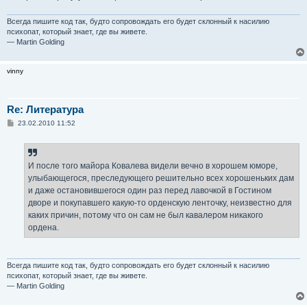
н
и
е
Всегда пишите код так, будто сопровождать его будет склонный к насилию
психопат, который знает, где вы живете.
— Martin Golding
vinny
Re: Литература
С
23.02.2010 11:52
о
о
б
щ
е
И после того майора Ковалева видели вечно в хорошем юморе,
н
улыбающегося, преследующего решительно всех хорошеньких дам
и
е
и даже остановившегося один раз перед лавочкой в Гостином
дворе и покупавшего какую-то орденскую ленточку, неизвестно для
каких причин, потому что он сам не был кавалером никакого
ордена.
Всегда пишите код так, будто сопровождать его будет склонный к насилию
психопат, который знает, где вы живете.
— Martin Golding