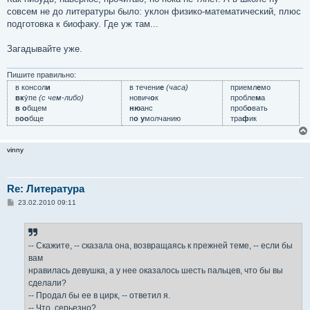
б
совсем не до литературы было: уклон физико-математический, плюс
щ
е
подготовка к биофаку. Где уж там...
н
и
е
Загадывайте уже.
Пишите правильно:
в консол
и
в течени
е
(часа)
приемл
е
мо
вк
у́пе
(с чем-либо)
нович
о
к
пробле
м
а
в о
бщем
ню
анс
проб
о
вать
в
оо
бще
п
о у
молчанию
тра
ф
ик
vinny
Re: Литература
С
23.02.2010 09:11
о
о
б
щ
е
-- Скажите, -- сказала она, возвращаясь к прежней теме, -- если бы
н
вам
и
е
нравилась девушка, а у нее оказалось шесть пальцев, что бы вы
сделали?
-- Продал бы ее в цирк, -- ответил я.
-- Что, серьезно?