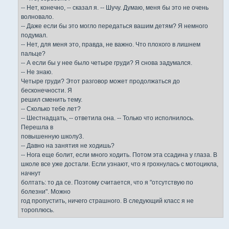
-- Нет, конечно, -- сказал я. -- Шучу. Думаю, меня бы это не очень
волновало.
-- Даже если бы это могло передаться вашим детям? Я немного
подумал.
-- Нет, для меня это, правда, не важно. Что плохого в лишнем
пальце?
-- А если бы у нее было четыре груди? Я снова задумался.
-- Не знаю.
Четыре груди? Этот разговор может продолжаться до
бесконечности. Я
решил сменить тему.
-- Сколько тебе лет?
-- Шестнадцать, -- ответила она. -- Только что исполнилось.
Перешла в
повышенную школу3.
-- Давно на занятия не ходишь?
-- Нога еще болит, если много ходить. Потом эта ссадина у глаза. В
школе все уже достали. Если узнают, что я грохнулась с мотоцикла,
начнут
болтать: то да се. Поэтому считается, что я "отсутствую по
болезни". Можно
год пропустить, ничего страшного. В следующий класс я не
тороплюсь.