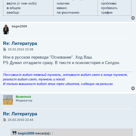
вк
у́пе
(с чем-либо)
нович
о
к
пробле
м
а
в о
бщем
ню
анс
проб
о
вать
в
оо
бще
п
о у
молчанию
тра
ф
ик
begin2009
Re: Литература
С
23.02.2010 22:08
о
о
Или в русском переводе "Основание". Ход Ваш.
б
PS Думал отгадаете сразу. В тексте и психоистория и Селдон.
щ
е
н
и
Пессимист видит темный туннель, оптимист видит свет в конце туннеля,
е
реалист видит свет, туннель и поезд.
И только машинист видит этих трех идиотов, сидящих на рельсах.
Bizdelnick
Модератор
Re: Литература
С
23.02.2010 22:44
о
о
б
begin2009
писал(а):
↑
щ