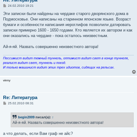
С
24.02.2010 19:21
о
о
Эти записки были найдены на чердаке старого дворянского дома в
б
Подмосковье. Они написаны на старинном японском языке. Возраст
щ
е
бумаги и особенности написания иероглифов позволили датировать
н
записки примерно 1600 - 1650 годами. Кто является их автором и как
и
е
они оказались на чердаке - пока осталось неизвестным.
Ай-я-яй. Назвать совершенно неизвестного автора!
Пессимист видит темный туннель, оптимист видит свет в конце туннеля,
реалист видит свет, туннель и поезд.
И только машинист видит этих трех идиотов, сидящих на рельсах.
vinny
Re: Литература
С
25.02.2010 08:31
о
о
б
begin2009
писал(а):
↑
щ
е
Ай-я-яй. Назвать совершенно неизвестного автора!
н
и
е
а что делать, если Вам граф не айс?