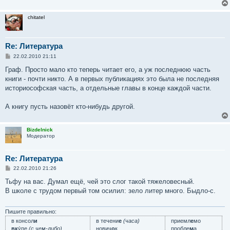
chitatel
Re: Литература
С
22.02.2010 21:11
о
о
Граф. Просто мало кто теперь читает его, а уж последнюю часть
б
книги - почти никто. А в первых публикациях это была не последняя
щ
е
историософская часть, а отдельные главы в конце каждой части.
н
и
е
А книгу пусть назовёт кто-нибудь другой.
Bizdelnick
Модератор
Re: Литература
С
22.02.2010 21:26
о
о
Тьфу на вас. Думал ещё, чей это слог такой тяжеловесный.
б
В школе с трудом первый том осилил: зело литер много. Быдло-с.
щ
е
н
и
Пишите правильно:
е
в консол
и
в течени
е
(часа)
приемл
е
мо
вк
у́пе
(с чем-либо)
нович
о
к
пробле
м
а