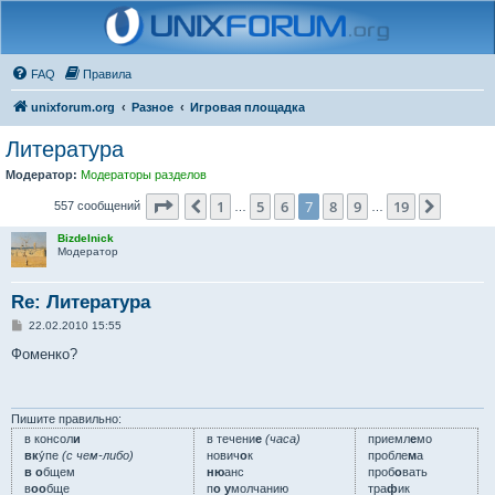
FAQ
Правила
unixforum.org
Разное
Игровая площадка
Литература
Модератор:
Модераторы разделов
Страница
7
из
19
1
5
6
7
8
9
19
Пред.
След.
557 сообщений
…
…
Bizdelnick
Модератор
Re: Литература
С
22.02.2010 15:55
о
о
Фоменко?
б
щ
е
н
и
Пишите правильно:
е
в консол
и
в течени
е
(часа)
приемл
е
мо
вк
у́пе
(с чем-либо)
нович
о
к
пробле
м
а
в о
бщем
ню
анс
проб
о
вать
в
оо
бще
п
о у
молчанию
тра
ф
ик