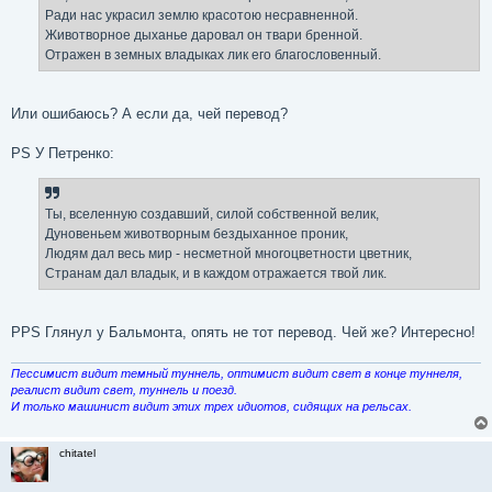
е
Ради нас украсил землю красотою несравненной.
Животворное дыханье даровал он твари бренной.
Отражен в земных владыках лик его благословенный.
Или ошибаюсь? А если да, чей перевод?
PS У Петренко:
Tы, вceлeннyю coздaвший, cилoй coбcтвeннoй вeлик,
Дyнoвeньeм живoтвopным бeздыxaннoe пpoник,
Людям дaл вecь миp - нecмeтнoй мнoroцвeтнocти цвeтник,
Cтpaнaм дaл влaдык, и в кaждoм oтpaжaeтcя твoй лик.
PPS Глянул у Бальмонта, опять не тот перевод. Чей же? Интересно!
Пессимист видит темный туннель, оптимист видит свет в конце туннеля,
реалист видит свет, туннель и поезд.
И только машинист видит этих трех идиотов, сидящих на рельсах.
chitatel