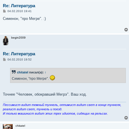
Re: Литература
С
04.02.2010 19:41
о
о
Сименон, "про Мегре". :)
б
щ
е
н
и
begin2009
е
Re: Литература
С
04.02.2010 19:52
о
о
б
chitatel
писал(а):
↑
щ
е
Сименон, "про Мегре".
н
и
е
Точнее "Человек, обокравший Мегрэ". Ваш ход.
Пессимист видит темный туннель, оптимист видит свет в конце туннеля,
реалист видит свет, туннель и поезд.
И только машинист видит этих трех идиотов, сидящих на рельсах.
chitatel