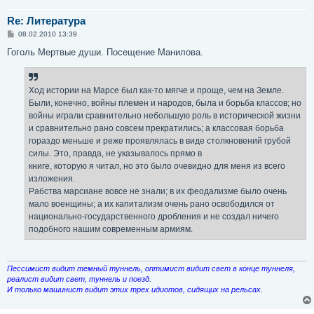
Re: Литература
С
08.02.2010 13:39
о
о
Гоголь Мертвые души. Посещение Манилова.
б
щ
е
н
Ход истории на Марсе был как-то мягче и проще, чем на Земле.
и
е
Были, конечно, войны племен и народов, была и борьба классов; но
войны играли сравнительно небольшую роль в исторической жизни
и сравнительно рано совсем прекратились; а классовая борьба
гораздо меньше и реже проявлялась в виде столкновений грубой
силы. Это, правда, не указывалось прямо в
книге, которую я читал, но это было очевидно для меня из всего
изложения.
Рабства марсиане вовсе не знали; в их феодализме было очень
мало военщины; а их капитализм очень рано освободился от
национально-государственного дробления и не создал ничего
подобного нашим современным армиям.
Пессимист видит темный туннель, оптимист видит свет в конце туннеля,
реалист видит свет, туннель и поезд.
И только машинист видит этих трех идиотов, сидящих на рельсах.