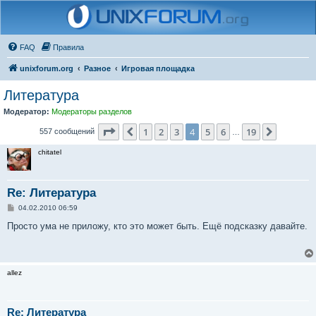
FAQ
Правила
unixforum.org
Разное
Игровая площадка
Литература
Модератор:
Модераторы разделов
Страница
4
из
19
1
2
3
4
5
6
19
Пред.
След.
557 сообщений
…
chitatel
Re: Литература
С
04.02.2010 06:59
о
о
Просто ума не приложу, кто это может быть. Ещё подсказку давайте.
б
щ
е
н
и
allez
е
Re: Литература