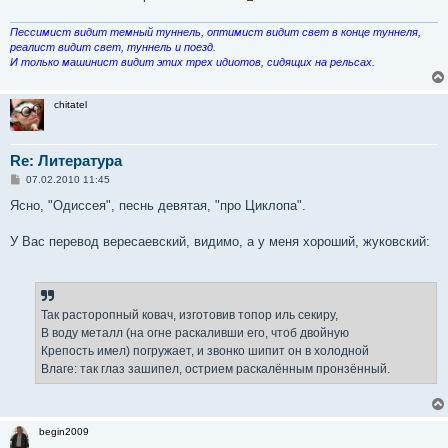
Пессимист видит темный туннель, оптимист видит свет в конце туннеля,
реалист видит свет, туннель и поезд.
И только машинист видит этих трех идиотов, сидящих на рельсах.
chitatel
Re: Литература
С
07.02.2010 11:45
о
о
Ясно, "Одиссея", песнь девятая, "про Циклопа".
б
щ
е
У Вас перевод вересаевский, видимо, а у меня хороший, жуковский:
н
и
е
Так расторопный ковач, изготовив топор иль секиру,
В воду металл (на огне раскаливши его, чтоб двойную
Крепость имел) погружает, и звонко шипит он в холодной
Влаге: так глаз зашипел, острием раскалённым пронзённый.
begin2009