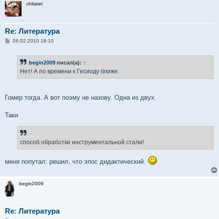
chitatel
Re: Литература
С
06.02.2010 18:10
о
о
б
begin2009
писал(а):
↑
щ
е
Нет! А по времени к Гесиоду ближе.
н
и
е
Гомер тогда. А вот поэму не назову. Одна из двух.
Таки
способ обработки инструментальной стали!
меня попутал: решил, что эпос дидактический.
begin2009
Re: Литература