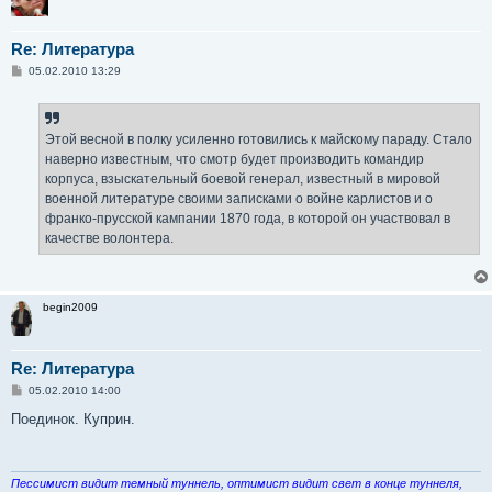
Re: Литература
С
05.02.2010 13:29
о
о
б
щ
е
Этой весной в полку усиленно готовились к майскому параду. Стало
н
наверно известным, что смотр будет производить командир
и
е
корпуса, взыскательный боевой генерал, известный в мировой
военной литературе своими записками о войне карлистов и о
франко-прусской кампании 1870 года, в которой он участвовал в
качестве волонтера.
begin2009
Re: Литература
С
05.02.2010 14:00
о
о
Поединок. Куприн.
б
щ
е
н
и
Пессимист видит темный туннель, оптимист видит свет в конце туннеля,