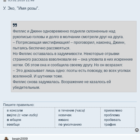
05.02.2010 21:48
о
о
У. Эко, "Имя розы".
б
щ
е
н
и
е
Филлис и Джинн одновременно подняли склоненные над
рукописью головы и долго в молчании смотрели друг на друга.
– Потрясающая мистификация! – проговорил, наконец, Джинн,
пытаясь беспечно рассмеяться.
Но Филлис оставалась в задумчивости. Некоторые отрывки
странного рассказа взволновали ее – она уловила в них искренние
нотки. Об этом она и сообщила своему другу. Но он возразил:
– Это доказывает лишь одно: поэты есть повсюду, во всех уголках
вселенной. И шутники тоже.
Филлис снова задумалась. Возражение не казалось ей
убедительным.
Пишите правильно:
в консол
и
в течени
е
(часа)
приемл
е
мо
вк
у́пе
(с чем-либо)
нович
о
к
пробле
м
а
в о
бщем
ню
анс
проб
о
вать
в
оо
бще
п
о у
молчанию
тра
ф
ик
begin2009