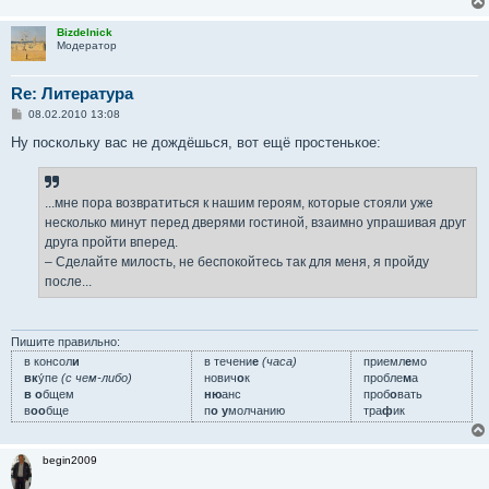
Bizdelnick
Модератор
Re: Литература
С
08.02.2010 13:08
о
о
Ну поскольку вас не дождёшься, вот ещё простенькое:
б
щ
е
н
...мне пора возвратиться к нашим героям, которые стояли уже
и
е
несколько минут перед дверями гостиной, взаимно упрашивая друг
друга пройти вперед.
– Сделайте милость, не беспокойтесь так для меня, я пройду
после...
Пишите правильно:
в консол
и
в течени
е
(часа)
приемл
е
мо
вк
у́пе
(с чем-либо)
нович
о
к
пробле
м
а
в о
бщем
ню
анс
проб
о
вать
в
оо
бще
п
о у
молчанию
тра
ф
ик
begin2009