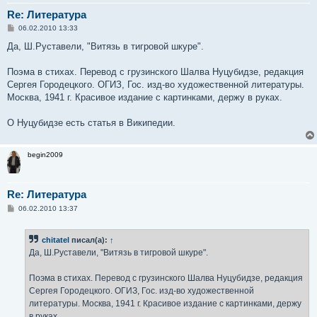
Re: Литература
С
06.02.2010 13:33
о
о
Да, Ш.Руставели, "Витязь в тигровой шкуре".
б
щ
е
Поэма в стихах. Перевод с грузинского Шалва Нуцубидзе, редакция
н
Сергея Городецкого. ОГИЗ, Гос. изд-во художественной литературы.
и
е
Москва, 1941 г. Красивое издание с картинками, держу в руках.
О Нуцубидзе есть статья в Википедии.
begin2009
Re: Литература
С
06.02.2010 13:37
о
о
б
chitatel
писал(а):
↑
щ
е
Да, Ш.Руставели, "Витязь в тигровой шкуре".
н
и
е
Поэма в стихах. Перевод с грузинского Шалва Нуцубидзе, редакция
Сергея Городецкого. ОГИЗ, Гос. изд-во художественной
литературы. Москва, 1941 г. Красивое издание с картинками, держу
в руках.