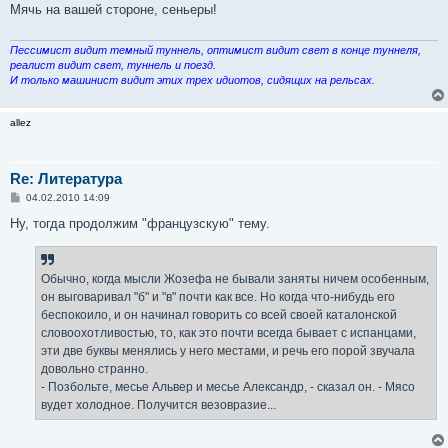
б
Мячь на вашей стороне, сеньеры!
щ
е
н
и
Пессимист видит темный туннель, оптимист видит свет в конце туннеля,
е
реалист видит свет, туннель и поезд.
И только машинист видит этих трех идиотов, сидящих на рельсах.
allez
Re: Литература
С
04.02.2010 14:09
о
о
Ну, тогда продолжим "французскую" тему.
б
щ
е
н
Обычно, когда мысли Жозефа не бывали заняты ничем особенным,
и
е
он выговаривал "б" и "в" почти как все. Но когда что-нибудь его
беспокоило, и он начинал говорить со всей своей каталонской
словоохотливостью, то, как это почти всегда бывает с испанцами,
эти две буквы менялись у него местами, и речь его порой звучала
довольно странно.
- Позбольте, месье Альвер и месье Александр, - сказал он. - Мясо
вудет холодное. Получится везовразие...