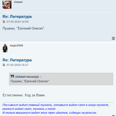
chitatel
Re: Литература
С
07.02.2010 14:53
о
о
Пушкин, "Евгений Онегин".
б
щ
е
н
и
begin2009
е
Re: Литература
С
07.02.2010 15:17
о
о
б
chitatel
писал(а):
↑
щ
е
Пушкин, "Евгений Онегин".
н
и
е
Естественно. Ход за Вами.
Пессимист видит темный туннель, оптимист видит свет в конце туннеля,
реалист видит свет, туннель и поезд.
И только машинист видит этих трех идиотов, сидящих на рельсах.