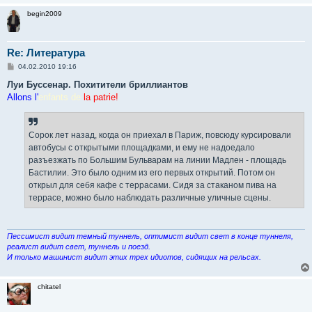
begin2009
Re: Литература
С
04.02.2010 19:16
о
о
Луи Буссенар. Похитители бриллиантов
б
Allons l'
enfants de
la patrie!
щ
е
н
и
е
Сорок лет назад, когда он приехал в Париж, повсюду курсировали
автобусы с открытыми площадками, и ему не надоедало
разъезжать по Большим Бульварам на линии Мадлен - площадь
Бастилии. Это было одним из его первых открытий. Потом он
открыл для себя кафе с террасами. Сидя за стаканом пива на
террасе, можно было наблюдать различные уличные сцены.
Пессимист видит темный туннель, оптимист видит свет в конце туннеля,
реалист видит свет, туннель и поезд.
И только машинист видит этих трех идиотов, сидящих на рельсах.
chitatel