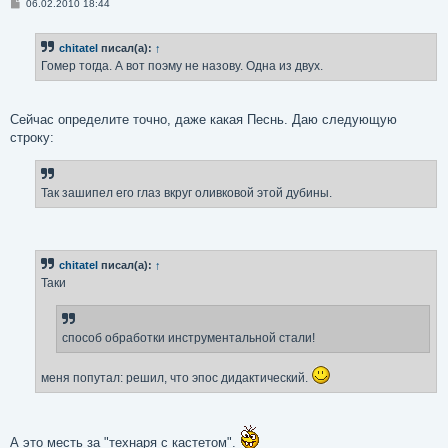
С
06.02.2010 18:44
о
о
б
chitatel
писал(а):
↑
щ
е
Гомер тогда. А вот поэму не назову. Одна из двух.
н
и
е
Сейчас определите точно, даже какая Песнь. Даю следующую
строку:
Так зашипел его глаз вкруг оливковой этой дубины.
chitatel
писал(а):
↑
Таки
способ обработки инструментальной стали!
меня попутал: решил, что эпос дидактический.
А это месть за "технаря с кастетом".