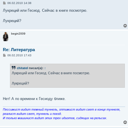
С
06.02.2010 14:38
о
о
Лукреций или Гесиод. Сейчас в книге посмотрю.
б
щ
е
Лукреций?
н
и
е
begin2009
Re: Литература
С
06.02.2010 17:43
о
о
б
chitatel
писал(а):
↑
щ
е
Лукреций или Гесиод. Сейчас в книге посмотрю.
н
и
е
Лукреций?
Нет! А по времени к Гесиоду ближе.
Пессимист видит темный туннель, оптимист видит свет в конце туннеля,
реалист видит свет, туннель и поезд.
И только машинист видит этих трех идиотов, сидящих на рельсах.