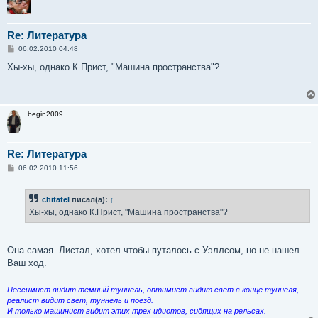
Re: Литература
С
06.02.2010 04:48
о
о
Хы-хы, однако К.Прист, "Машина пространства"?
б
щ
е
н
и
begin2009
е
Re: Литература
С
06.02.2010 11:56
о
о
б
chitatel
писал(а):
↑
щ
е
Хы-хы, однако К.Прист, "Машина пространства"?
н
и
е
Она самая. Листал, хотел чтобы путалось с Уэллсом, но не нашел...
Ваш ход.
Пессимист видит темный туннель, оптимист видит свет в конце туннеля,
реалист видит свет, туннель и поезд.
И только машинист видит этих трех идиотов, сидящих на рельсах.