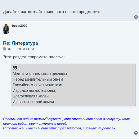
Давайте, загадывайте, мне пока нечего предложить.
begin2009
Re: Литература
С
07.02.2010 14:23
о
о
Этот раздел сопромата полегче:
б
щ
е
н
Меж тем как сельские циклопы
и
е
Перед медлительным огнем
Российским лечат молотком
Изделье легкое Европы,
Благословляя колеи
И рвы отеческой земли.
Пессимист видит темный туннель, оптимист видит свет в конце туннеля,
реалист видит свет, туннель и поезд.
И только машинист видит этих трех идиотов, сидящих на рельсах.