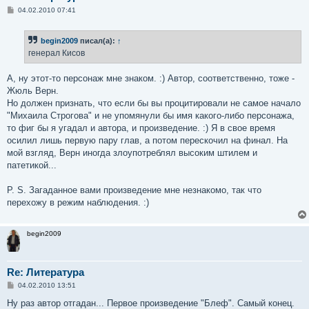
С
04.02.2010 07:41
о
о
б
begin2009
писал(а):
↑
щ
е
генерал Кисов
н
и
е
А, ну этот-то персонаж мне знаком. :) Автор, соответственно, тоже -
Жюль Верн.
Но должен признать, что если бы вы процитировали не самое начало
"Михаила Строгова" и не упомянули бы имя какого-либо персонажа,
то фиг бы я угадал и автора, и произведение. :) Я в свое время
осилил лишь первую пару глав, а потом перескочил на финал. На
мой взгляд, Верн иногда злоупотреблял высоким штилем и
патетикой...
P. S. Загаданное вами произведение мне незнакомо, так что
перехожу в режим наблюдения. :)
begin2009
Re: Литература
С
04.02.2010 13:51
о
о
Ну раз автор отгадан... Первое произведение "Блеф". Самый конец.