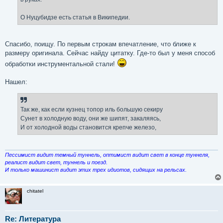
О Нуцубидзе есть статья в Википедии.
Спасибо, поищу. По первым строкам впечатление, что ближе к
размеру оригинала. Сейчас найду цитатку. Где-то был у меня способ
обработки инструментальной стали!
Нашел:
Так же, как если кузнец топор иль большую секиру
Сунет в холодную воду, они же шипят, закаляясь,
И от холодной воды становится крепче железо,
Пессимист видит темный туннель, оптимист видит свет в конце туннеля,
реалист видит свет, туннель и поезд.
И только машинист видит этих трех идиотов, сидящих на рельсах.
chitatel
Re: Литература