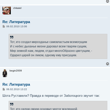
chitatel
Re: Литература
С
06.02.2010 13:06
о
о
б
щ
е
Тот, кто создал мирозданье самовластьем всемогущим
н
И с небес дыханье жизни даровал всем тварям сущим,
и
е
Мир земной нам, людям, отдал многоОбразно цветущим, -
Одарил царей он ликом, одному ему присущим.
begin2009
Re: Литература
С
06.02.2010 13:22
о
о
Шота Руставели? Правда в переводе от Заболоцкого звучит так:
б
щ
е
н
Тот, кто силою своею основал чертог вселенной,
и