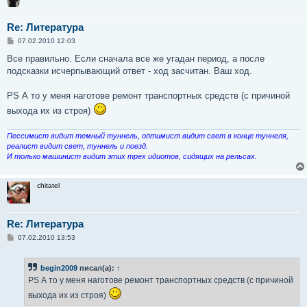
Re: Литература
С
07.02.2010 12:03
о
о
Все правильно. Если сначала все же угадан период, а после
б
подсказки исчерпывающий ответ - ход засчитан. Ваш ход.
щ
е
н
PS А то у меня наготове ремонт транспортных средств (с причиной
и
е
выхода их из строя)
Пессимист видит темный туннель, оптимист видит свет в конце туннеля,
реалист видит свет, туннель и поезд.
И только машинист видит этих трех идиотов, сидящих на рельсах.
chitatel
Re: Литература
С
07.02.2010 13:53
о
о
б
begin2009
писал(а):
↑
щ
е
PS А то у меня наготове ремонт транспортных средств (с причиной
н
и
выхода их из строя)
е