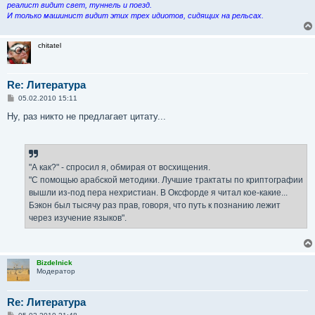
е
реалист видит свет, туннель и поезд.
И только машинист видит этих трех идиотов, сидящих на рельсах.
chitatel
Re: Литература
С
05.02.2010 15:11
о
о
Ну, раз никто не предлагает цитату...
б
щ
е
н
и
е
"А как?" - спросил я, обмирая от восхищения.
"С помощью арабской методики. Лучшие трактаты по криптографии
вышли из-под пера нехристиан. В Оксфорде я читал кое-какие...
Бэкон был тысячу раз прав, говоря, что путь к познанию лежит
через изучение языков".
Bizdelnick
Модератор
Re: Литература
С