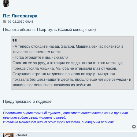
Re: Литература
С
06.02.2010 00:48
о
о
Планета обезьян. Пьер Буль (Самый конец книги)
б
щ
е
н
- А теперь отойдите назад, Эдуард. Машина сейчас появится в
и
е
точности на прежнем месте.
- Тогда отойдите и вы, - сказал я.
Схватив ее за руку, я оттащил ее ярда на три от того места, где
прежде стояла машина. Мы оба не отрывали глаз от часов.
Секундная стрелка медленно прыгала по кругу... минутная
показала без шестнадцати десять, прошло еще четыре секунды - и
машина времени вновь возникла из небытия.
Предупреждаю о подвохе!
Пессимист видит темный туннель, оптимист видит свет в конце туннеля,
реалист видит свет, туннель и поезд.
И только машинист видит этих трех идиотов, сидящих на рельсах.
chitatel