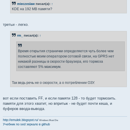
б
mieczeslaw
писал(а):
↑
щ
е
KDE на 192 MB памяти?
н
и
е
третьи - легко.
rm_
писал(а):
↑
Время открытия странички определяется чуть более чем
полностью моим оператором сотовой связи, на GPRS нет
никакой разницы в скорости браузера, его тормоза
составляют 5% максимум.
Так ведь речь не о скорости, а о потреблении ОЗУ.
вот если поставить FF, и если памяти 128 - то будет тормозить.
памяти для этого хватит, но впритык - не будет почти кеша, и
буферов ввода-вывода.
http://emulek.blogspot.ru/
Windows Must Die
Учебник по sed
зеркало в github