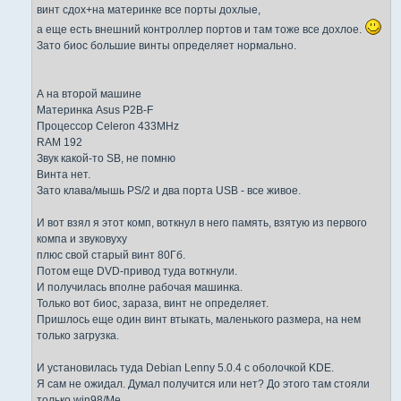
винт сдох+на материнке все порты дохлые,
а еще есть внешний контроллер портов и там тоже все дохлое.
Зато биос большие винты определяет нормально.
А на второй машине
Материнка Asus P2B-F
Процессор Celeron 433MHz
RAM 192
Звук какой-то SB, не помню
Винта нет.
Зато клава/мышь PS/2 и два порта USB - все живое.
И вот взял я этот комп, воткнул в него память, взятую из первого
компа и звуковуху
плюс свой старый винт 80Гб.
Потом еще DVD-привод туда воткнули.
И получилась вполне рабочая машинка.
Только вот биос, зараза, винт не определяет.
Пришлось еще один винт втыкать, маленького размера, на нем
только загрузка.
И установилась туда Debian Lenny 5.0.4 с оболочкой KDE.
Я сам не ожидал. Думал получится или нет? До этого там стояли
только win98/Me.