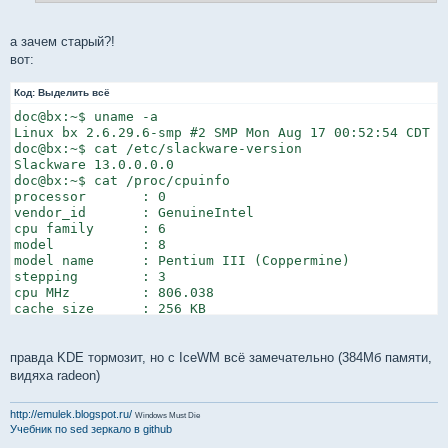
а зачем старый?!
вот:
Код:
Выделить всё
doc@bx:~$ uname -a

Linux bx 2.6.29.6-smp #2 SMP Mon Aug 17 00:52:54 CDT 2
doc@bx:~$ cat /etc/slackware-version

Slackware 13.0.0.0.0

doc@bx:~$ cat /proc/cpuinfo

processor       : 0

vendor_id       : GenuineIntel

cpu family      : 6

model           : 8

model name      : Pentium III (Coppermine)

stepping        : 3

cpu MHz         : 806.038

cache size      : 256 KB

fdiv_bug        : no

hlt_bug         : no

f00f_bug        : no

правда KDE тормозит, но с IceWM всё замечательно (384Мб памяти,
coma_bug        : no

видяха radeon)
fpu             : yes

fpu_exception   : yes

http://emulek.blogspot.ru/
Windows Must Die
cpuid level     : 2

Учебник по sed
зеркало в github
wp              : yes
