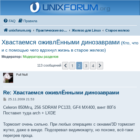
FAQ
Правила
unixforum.org
Практические вопросы
Железо для Linux
Старое железо
Хвастаемся оживлЁнными динозаврами
(Кто, что
и с помощью чего вдохнул жизнь в старое железо)
Модератор:
Модераторы разделов
1
2
3
4
Пред.
След.
113 сообщений
Full Null
Re: Хвастаемся оживлЁнными динозаврами
С
25.11.2009 21:53
о
о
Celeron 850Мгц, 256 SDRAM PC133, GF4 MX400, винт 80Гб
б
Поставил туда arch + LXDE
щ
е
н
Тормозит очень сильно. При любых операциях с окнами/3D тормозит
и
е
жутко, даже в винде. Подозревал видимокарту, но похоже, всё-таки
перегрев проца.