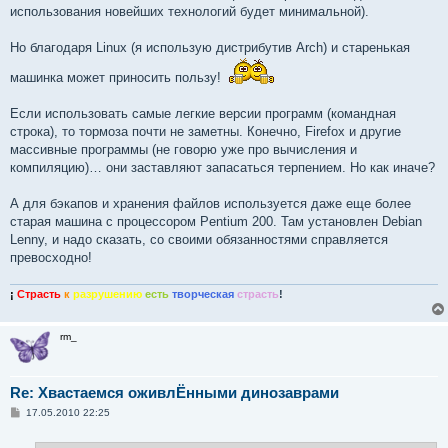
е
использования новейших технологий будет минимальной).
Но благодаря Linux (я использую дистрибутив Arch) и старенькая
машинка может приносить пользу!
Если использовать самые легкие версии программ (командная
строка), то тормоза почти не заметны. Конечно, Firefox и другие
массивные программы (не говорю уже про вычисления и
компиляцию)… они заставляют запасаться терпением. Но как иначе?
А для бэкапов и хранения файлов используется даже еще более
старая машина с процессором Pentium 200. Там установлен Debian
Lenny, и надо сказать, со своими обязанностями справляется
превосходно!
¡
Страсть
к
разрушению
есть
творческая
страсть
!
rm_
Re: Хвастаемся оживлЁнными динозаврами
С
17.05.2010 22:25
о
о
б