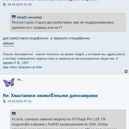
С
18.05.2010 01:50
о
о
б
kma21
писал(а):
↑
щ
е
Репозитории старых дистрибутивов, уже не поддерживаемых,
н
удаляются с сервера или нет?
и
е
дистрибутивоспецифично. и зеркало-специфично.
debian
Писать безграмотно - значит посягать на время людей, к которым мы адресуемся,
а потому совершенно недопустимо в правильно организованном обществе. ©
Щерба Л. В., 1957
при сбоях форума см.блог
rm_
Re: Хвастаемся оживлЁнными динозаврами
С
18.05.2010 07:41
о
о
б
щ
е
Кстати, сначала заменил видюху на ATI Rage Pro 128. ПК
н
подключЁн к монику с FullHD разрешением по VGA. nVidia
и
е