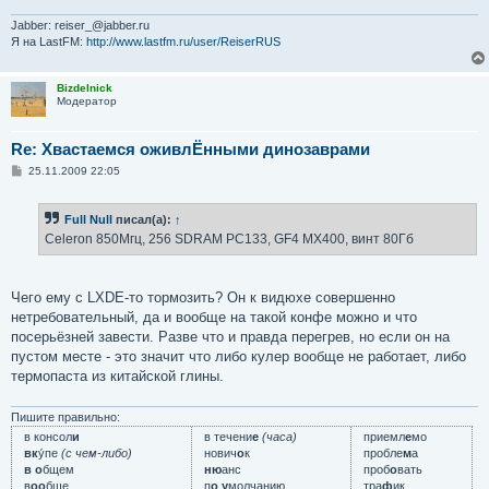
Jabber: reiser_@jabber.ru
Я на LastFM:
http://www.lastfm.ru/user/ReiserRUS
Bizdelnick
Модератор
Re: Хвастаемся оживлЁнными динозаврами
С
25.11.2009 22:05
о
о
б
Full Null
писал(а):
↑
щ
е
Celeron 850Мгц, 256 SDRAM PC133, GF4 MX400, винт 80Гб
н
и
е
Чего ему с LXDE-то тормозить? Он к видюхе совершенно
нетребовательный, да и вообще на такой конфе можно и что
посерьёзней завести. Разве что и правда перегрев, но если он на
пустом месте - это значит что либо кулер вообще не работает, либо
термопаста из китайской глины.
Пишите правильно:
в консол
и
в течени
е
(часа)
приемл
е
мо
вк
у́пе
(с чем-либо)
нович
о
к
пробле
м
а
в о
бщем
ню
анс
проб
о
вать
в
оо
бще
п
о у
молчанию
тра
ф
ик