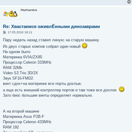
Hephaestus
Re: Хвастаемся оживлЁнными динозаврами
С
17.05.2010 16:11
о
о
Пару недель назад ставил линукс на старую машину.
б
Из двух старых компов собрал один новый
щ
е
На одном было
н
Материнка 6VIA/ZX85
и
е
Процессор Celeron 333MHz
RAM 32Mb
Video S3 Trio 3D/2X
Звук SF16-FMD2
винт сдох+на материнке все порты дохлые,
а еще есть внешний контроллер портов и там тоже все дохлое.
Зато биос большие винты определяет нормально.
А на второй машине
Материнка Asus P2B-F
Процессор Celeron 433MHz
RAM 192