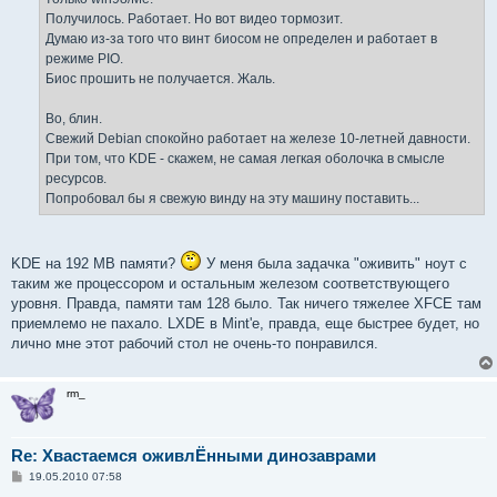
Получилось. Работает. Но вот видео тормозит.
Думаю из-за того что винт биосом не определен и работает в
режиме PIO.
Биос прошить не получается. Жаль.
Во, блин.
Свежий Debian спокойно работает на железе 10-летней давности.
При том, что KDE - скажем, не самая легкая оболочка в смысле
ресурсов.
Попробовал бы я свежую винду на эту машину поставить...
KDE на 192 MB памяти?
У меня была задачка "оживить" ноут с
таким же процессором и остальным железом соответствующего
уровня. Правда, памяти там 128 было. Так ничего тяжелее XFCE там
приемлемо не пахало. LXDE в Mint'e, правда, еще быстрее будет, но
лично мне этот рабочий стол не очень-то понравился.
rm_
Re: Хвастаемся оживлЁнными динозаврами
С
19.05.2010 07:58
о