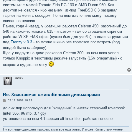
б
системник с мамой Tomato Zida PG-133 и AMD Duron 950. Как
щ
е
десктоп не юзался - ибо незачем, из-под FreeBSD 6.3 раздавал
н
тырнет на меня с соседом. Но на нем взглючило маму, посему
и
е
списан на пенсию.
Ранее, года 4 назад, у братишки работал Celeron 450, разогнаный до
540 на какой-то мамке с 815 чипсетом - там со страшным скрипом
работал W XP +MS офис (нужен был для учебы), а если загрузиться
под
Frenzy v 0.3
- то можно и кино без тормозов посмотреть (под
вендой было слайдшоу).
Щас у подруги на даче раскопал Celeron 300, на нем пока успел
только Knoppix в текстовом режиме запустить (16м оперативы) - о
скорости судить не могу
malex
Re: Хвастаемся оживлЁнными динозаврами
С
02.12.2009 10:21
о
о
до сих пор использую для "хождения" в инетах старючий roverbook
б
(intel 366, 96 mb, 3.7 gb)
щ
е
установлена на нем 4.1 версия alt linux lite - работает сносно
н
и
е
Ну вот, еще один день прошел, а мы все еще живы. И может быть стали умнее.