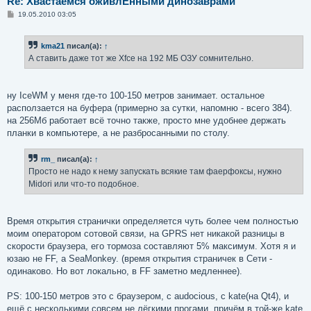
Re: Хвастаемся оживлЁнными динозаврами
С
19.05.2010 03:05
о
о
б
kma21
писал(а):
↑
щ
е
А ставить даже тот же Xfce на 192 МБ ОЗУ сомнительно.
н
и
е
ну IceWM у меня где-то 100-150 метров занимает. остальное
расползается на буфера (примерно за сутки, напомню - всего 384).
на 256Мб работает всё точно также, просто мне удобнее держать
планки в компьютере, а не разбросанными по столу.
rm_
писал(а):
↑
Просто не надо к нему запускать всякие там фаерфоксы, нужно
Midori или что-то подобное.
Время открытия странички определяется чуть более чем полностью
моим оператором сотовой связи, на GPRS нет никакой разницы в
скорости браузера, его тормоза составляют 5% максимум. Хотя я и
юзаю не FF, а SeaMonkey. (время открытия страничек в Сети -
одинаково. Но вот локально, в FF заметно медленнее).
PS: 100-150 метров это с браузером, с audocious, с kate(на Qt4), и
ещё с несколькими совсем не лёгкими прогами. причём в той-же kate