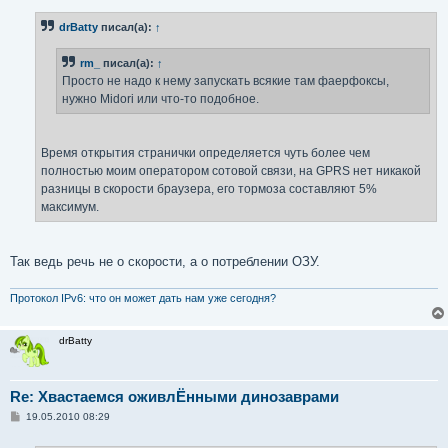
о
б
drBatty
писал(а):
↑
щ
е
н
rm_
писал(а):
↑
и
е
Просто не надо к нему запускать всякие там фаерфоксы,
нужно Midori или что-то подобное.
Время открытия странички определяется чуть более чем
полностью моим оператором сотовой связи, на GPRS нет никакой
разницы в скорости браузера, его тормоза составляют 5%
максимум.
Так ведь речь не о скорости, а о потреблении ОЗУ.
Протокол IPv6: что он может дать нам уже сегодня?
drBatty
Re: Хвастаемся оживлЁнными динозаврами
С
19.05.2010 08:29
о
о