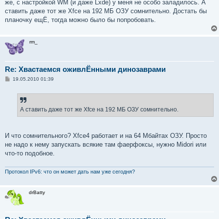
е
же, с настройкой WM (и даже Lxde) у меня не особо заладилось. А
н
ставить даже тот же Xfce на 192 МБ ОЗУ сомнительно. Достать бы
и
е
планочку ещЁ, тогда можно было бы попробовать.
rm_
Re: Хвастаемся оживлЁнными динозаврами
С
19.05.2010 01:39
о
о
б
щ
е
А ставить даже тот же Xfce на 192 МБ ОЗУ сомнительно.
н
и
е
И что сомнительного? Xfce4 работает и на 64 Мбайтах ОЗУ. Просто
не надо к нему запускать всякие там фаерфоксы, нужно Midori или
что-то подобное.
Протокол IPv6: что он может дать нам уже сегодня?
drBatty