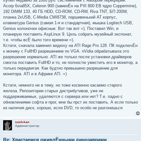
Купил недавно за 1000 руб. системничек с набором переферии:
б
Acorp 6via85X, Celeron 900 (заменЁн на PIII 800 EB ядро Coppermine),
щ
е
192 DIMM 133, 40 ГБ HDD, CD-ROM, CD-RW, Riva TNT, БП 200W,
н
планка 2xUSB, C-Media CMI8738, паршивенький AT корпус,
и
е
клавиатура Genius (самая 1-я и стандартная), мышка Logitech USB,
Genius колоночки офисные. Вот так вот =). Поставил Win, и
планирую поставить AspLinux 9. Цель собрать музейный экспонат,
т.е. чтобы всЁ было того времени =).
Кстати, сначала заменил видюху на ATI Rage Pro 128. ПК подключЁн
к монику с FullHD разрешением по VGA. nVidia обрабатывала это
разрешение нормально. ATI же только после установки драйверов
смогла поставить FullHD и то, не полностю уместить его в монитор, а
только передвигая. Как будтно превышено разрешение для
монитора. ATI и в Африке ATI. =)
Кстати, немного не в тему, но тоже косвенно касаемо старого
железа. Репозитории старых дистрибутивов, уже не
поддерживаемых, удаляются с сервера или нет? Т.е. ладно с
обновлениями софта и прог, мне бы прст их поставить. А если только
из наличия диск, хорошо, если DVD, то особо не разгонишься.
sash-kan
Администратор
Re: Хвастаемся оживлЁнными динозаврами