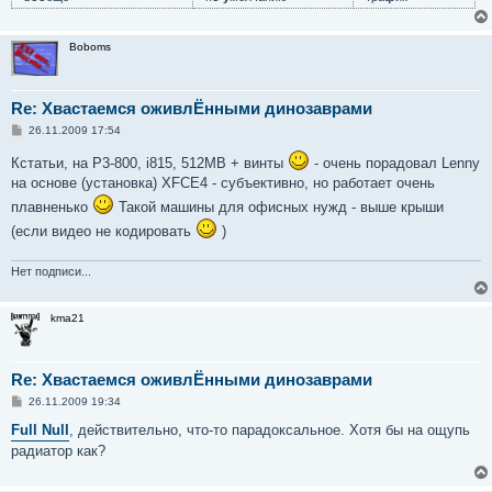
Boboms
Re: Хвастаемся оживлЁнными динозаврами
С
26.11.2009 17:54
о
о
Кстатьи, на P3-800, i815, 512MB + винты
- очень порадовал Lenny
б
на основе (установка) XFCE4 - субъективно, но работает очень
щ
е
плавненько
Такой машины для офисных нужд - выше крыши
н
и
(если видео не кодировать
)
е
Нет подписи...
kma21
Re: Хвастаемся оживлЁнными динозаврами
С
26.11.2009 19:34
о
о
Full Null
, действительно, что-то парадоксальное. Хотя бы на ощупь
б
радиатор как?
щ
е
н