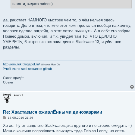
н
памяти, видяха radeon)
и
е
да, работает НАМНОГО быстрее чем то, о чём нельзя здесь
говорить. Дело в том, что мне этот комп достался вообще на халяву,
человек сделал апгрейд, а этот хотел выкинуть. А я себе его забрал.
Принёс домой, включил, и т.к. увидел там ТО, ЧТО ДОЛЖНО
УМЕРЕТЬ, быстренько вставил диск с Slackware 13, и убил все
разделы.
http://emulek.blogspot.ru/
Windows Must Die
Учебник по sed
зеркало в github
Скоро придёт
Осень
kma21
Re: Хвастаемся оживлЁнными динозаврами
С
18.05.2010 21:26
о
о
Хе-хе. Ну от заядлого Slackware'щика другого и не стоило ожидать =)
б
Можно конечно попробовать впихнуть туда Debian Lenny, но опять
щ