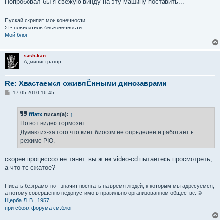
Попробовал бы я свежую винду на эту машину поставить...
Пускай скрипят мои конечности.
Я - повелитель бесконечности...
Мой блог
sash-kan
Администратор
Re: Хвастаемся оживлЁнными динозаврами
С
17.05.2010 16:45
о
о
б
fflatx
писал(а):
↑
щ
е
Но вот видео тормозит.
н
Думаю из-за того что винт биосом не определен и работает в
и
е
режиме PIO.
скорее процессор не тянет. вы ж не video-cd пытаетесь просмотреть,
а что-то сжатое?
Писать безграмотно - значит посягать на время людей, к которым мы адресуемся,
а потому совершенно недопустимо в правильно организованном обществе. ©
Щерба Л. В., 1957
при сбоях форума см.блог