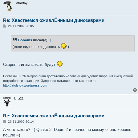
и
Atolstoy
е
Re: Хвастаемся оживлЁнными динозаврами
С
26.11.2009 20:05
о
о
б
Boboms
писал(а):
↑
щ
е
(если видео не кодировать
)
н
и
е
Скорее в игры гамать будут
Всего лишь 26 литров пива достаточно человеку для удовлетворения ежедневной
потребности в кальции. Здоровое питание - это так просто!
http://atolstoy.wordpress.com
kma21
Re: Хвастаемся оживлЁнными динозаврами
С
26.11.2009 20:14
о
о
А чего такого? =) Quake 3, Doom 2 и прочее по-моему очень хорошо
б
пошло =)
щ