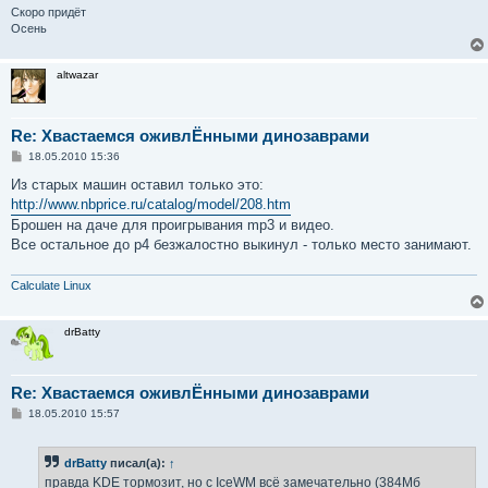
flags           : fpu vme de pse tsc msr pae mce cx8 s
Скоро придёт
bogomips        : 1612.07

Осень
clflush size    : 32

power management:
altwazar
Re: Хвастаемся оживлЁнными динозаврами
С
18.05.2010 15:36
о
о
Из старых машин оставил только это:
б
http://www.nbprice.ru/catalog/model/208.htm
щ
е
Брошен на даче для проигрывания mp3 и видео.
н
Все остальное до p4 безжалостно выкинул - только место занимают.
и
е
Calculate Linux
drBatty
Re: Хвастаемся оживлЁнными динозаврами
С
18.05.2010 15:57
о
о
б
drBatty
писал(а):
↑
щ
е
правда KDE тормозит, но с IceWM всё замечательно (384Мб