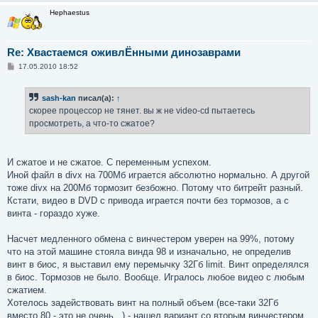
Hephaestus
Re: Хвастаемся оживлЁнными динозаврами
С
17.05.2010 18:52
о
о
б
sash-kan
писал(а):
↑
щ
е
скорее процессор не тянет. вы ж не video-cd пытаетесь
н
просмотреть, а что-то сжатое?
и
е
И сжатое и не сжатое. С переменным успехом.
Иной файл в divx на 700Мб играется абсолютно нормально. А другой
тоже divx на 200Мб тормозит безбожно. Потому что битрейт разный.
Кстати, видео в DVD с привода играется почти без тормозов, а с
винта - гораздо хуже.
Насчет медленного обмена с винчестером уверен на 99%, потому
что на этой машине стояла винда 98 и изначально, не определив
винт в биос, я выставил ему перемычку 32Гб limit. Винт определялся
в биос. Тормозов не было. Вообще. Игралось любое видео с любым
сжатием.
Хотелось задействовать винт на полный объем (все-таки 32Гб
вместо 80 - это не очень...) - нашел вариант со вторым винчестером.