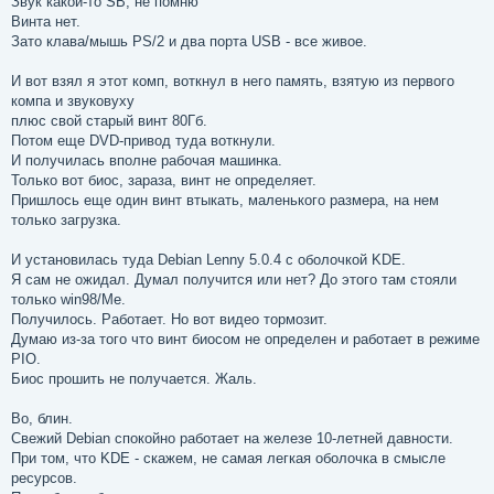
Звук какой-то SB, не помню
Винта нет.
Зато клава/мышь PS/2 и два порта USB - все живое.
И вот взял я этот комп, воткнул в него память, взятую из первого
компа и звуковуху
плюс свой старый винт 80Гб.
Потом еще DVD-привод туда воткнули.
И получилась вполне рабочая машинка.
Только вот биос, зараза, винт не определяет.
Пришлось еще один винт втыкать, маленького размера, на нем
только загрузка.
И установилась туда Debian Lenny 5.0.4 с оболочкой KDE.
Я сам не ожидал. Думал получится или нет? До этого там стояли
только win98/Me.
Получилось. Работает. Но вот видео тормозит.
Думаю из-за того что винт биосом не определен и работает в режиме
PIO.
Биос прошить не получается. Жаль.
Во, блин.
Свежий Debian спокойно работает на железе 10-летней давности.
При том, что KDE - скажем, не самая легкая оболочка в смысле
ресурсов.