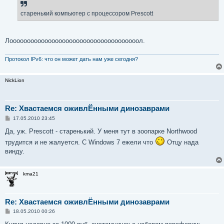
щ
е
старенький компьютер с процессором Prescott
н
и
е
Лооооооооооооооооооооооооооооооооооооол.
Протокол IPv6: что он может дать нам уже сегодня?
NickLion
Re: Хвастаемся оживлЁнными динозаврами
С
17.05.2010 23:45
о
о
Да, уж. Prescott - старенький. У меня тут в зоопарке Northwood
б
трудится и не жалуется. С Windows 7 ежели что
Отцу нада
щ
е
винду.
н
и
е
kma21
Re: Хвастаемся оживлЁнными динозаврами
С
18.05.2010 00:26
о
о