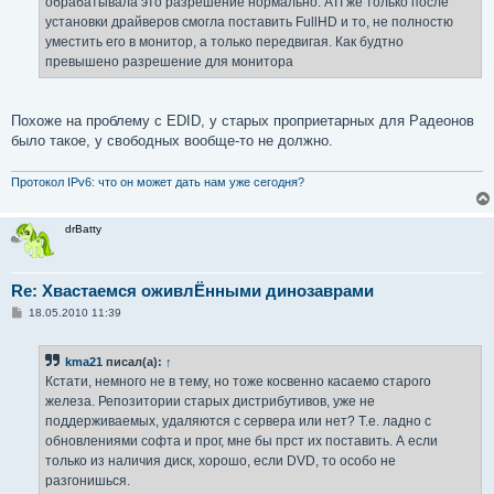
обрабатывала это разрешение нормально. ATI же только после
установки драйверов смогла поставить FullHD и то, не полностю
уместить его в монитор, а только передвигая. Как будтно
превышено разрешение для монитора
Похоже на проблему с EDID, у старых проприетарных для Радеонов
было такое, у свободных вообще-то не должно.
Протокол IPv6: что он может дать нам уже сегодня?
drBatty
Re: Хвастаемся оживлЁнными динозаврами
С
18.05.2010 11:39
о
о
б
kma21
писал(а):
↑
щ
е
Кстати, немного не в тему, но тоже косвенно касаемо старого
н
железа. Репозитории старых дистрибутивов, уже не
и
е
поддерживаемых, удаляются с сервера или нет? Т.е. ладно с
обновлениями софта и прог, мне бы прст их поставить. А если
только из наличия диск, хорошо, если DVD, то особо не
разгонишься.