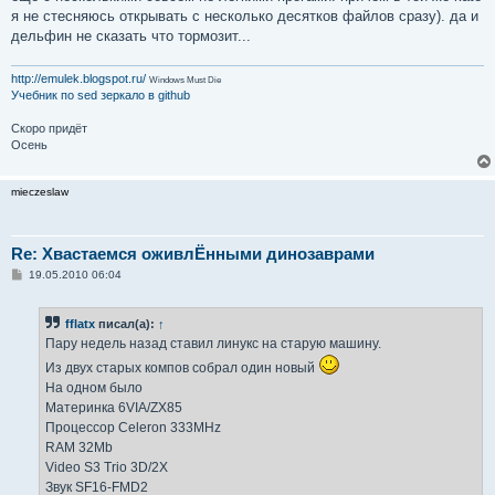
я не стесняюсь открывать с несколько десятков файлов сразу). да и
дельфин не сказать что тормозит...
http://emulek.blogspot.ru/
Windows Must Die
Учебник по sed
зеркало в github
Скоро придёт
Осень
mieczeslaw
Re: Хвастаемся оживлЁнными динозаврами
С
19.05.2010 06:04
о
о
б
fflatx
писал(а):
↑
щ
е
Пару недель назад ставил линукс на старую машину.
н
и
Из двух старых компов собрал один новый
е
На одном было
Материнка 6VIA/ZX85
Процессор Celeron 333MHz
RAM 32Mb
Video S3 Trio 3D/2X
Звук SF16-FMD2