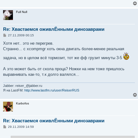
е
н
и
Full Null
е
Re: Хвастаемся оживлЁнными динозаврами
С
27.11.2009 00:15
о
о
Хотя нет.. это не перегрев.
б
Странно... с xcompmgr хоть окна двигать более-менее реальная
щ
е
задача, но в целом всё тормозит, тот же фф грузит минуты 3-5
н
и
е
А это может быть от скола проца? Ножки на нем тоже пришлось
выравнивать как-то, т.к долго валялся...
Jabber: reiser_@jabber.ru
Я на LastFM:
http://www.lastfm.ru/user/ReiserRUS
Karbofos
Re: Хвастаемся оживлЁнными динозаврами
С
29.11.2009 14:59
о
о
б