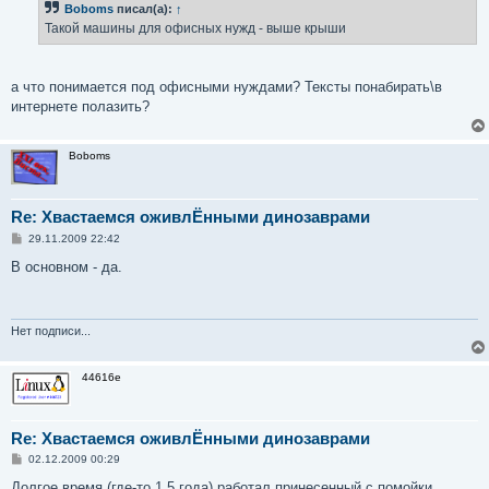
Boboms
писал(а):
↑
щ
е
Такой машины для офисных нужд - выше крыши
н
и
е
а что понимается под офисными нуждами? Тексты понабирать\в
интернете полазить?
Boboms
Re: Хвастаемся оживлЁнными динозаврами
С
29.11.2009 22:42
о
о
В основном - да.
б
щ
е
н
и
Нет подписи...
е
44616e
Re: Хвастаемся оживлЁнными динозаврами
С
02.12.2009 00:29
о
о
Долгое время (где-то 1.5 года) работал принесенный с помойки