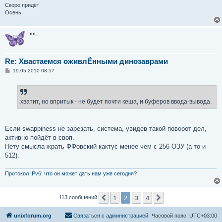
Скоро придёт
Осень
rm_
Re: Хвастаемся оживлЁнными динозаврами
С
19.05.2010 08:57
о
о
б
щ
е
хватит, но впритык - не будет почти кеша, и буферов ввода-вывода.
н
и
е
Если swappiness не зарезать, система, увидев такой поворот дел,
активно пойдёт в своп.
Нету смысла жрать ФФовский кактус менее чем с 256 ОЗУ (а то и
512).
Протокол IPv6: что он может дать нам уже сегодня?
1
2
3
4
Пред.
След.
113 сообщений
unixforum.org
Связаться с администрацией
Часовой пояс:
UTC+03:00