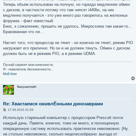
Теперь объем использован на полную, но гораздо медленнее обмен
с диском, в частности потому что там чипсет i440bx, на них
медленно получается - это уже много раз говорилось на железных
форумах - факт известный.
Биос, к сожалению, прошить не удалось. Микросхема там какая-то...
Бракованная что ли...
Насчет того, что процессор не тянет - он конечно не тянет, режим PIO
нагружает его прилично. Но он и не должен тянуть. Обмен с диском
должен быть не в режиме PIO, а в режиме UDMA.
Пускай скрипят мои конечности.
Я - повелитель бесконечности...
Мой блог
Nazyvaemykh
Re: Хвастаемся оживлЁнными динозаврами
С
17.05.2010 21:59
о
о
Использую старенький компьютер с процессором Prescott почти
б
каждый день. Памяти, конечно, тоже не много, и полноценную
щ
е
операционную систему использовать практически невозможно. (Ну,
н
не столько невозможно, сколько нецелесообразно: выгода от
и