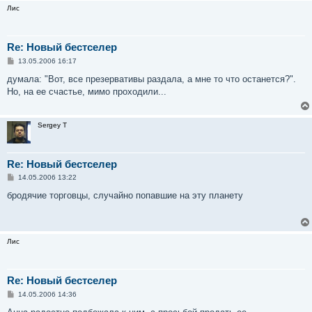
и
Лис
е
Re: Новый бестселер
С
13.05.2006 16:17
о
о
думала: "Вот, все презервативы раздала, а мне то что останется?".
б
Но, на ее счастье, мимо проходили...
щ
е
н
и
Sergey T
е
Re: Новый бестселер
С
14.05.2006 13:22
о
о
бродячие торговцы, случайно попавшие на эту планету
б
щ
е
н
и
Лис
е
Re: Новый бестселер
С
14.05.2006 14:36
о
о