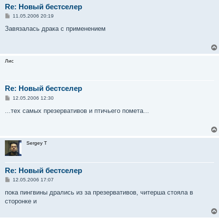
Re: Новый бестселер
С
11.05.2006 20:19
о
о
Завязалась драка с применением
б
щ
е
н
и
Лис
е
Re: Новый бестселер
С
12.05.2006 12:30
о
о
...тех самых презервативов и птичьего помета...
б
щ
е
н
и
Sergey T
е
Re: Новый бестселер
С
12.05.2006 17:07
о
о
пока пингвины дрались из за презервативов, читерша стояла в
б
сторонке и
щ
е
н