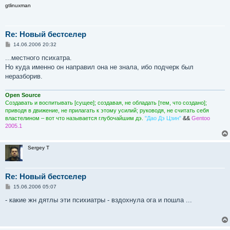
gtlinuxman
Re: Новый бестселер
С
14.06.2006 20:32
о
о
...местного психатра.
б
Но куда именно он направил она не знала, ибо подчерк был
щ
е
неразборив.
н
и
е
Open Source
Создавать и воспитывать [сущее]; создавая, не обладать [тем, что создано];
приводя в движение, не прилагать к этому усилий; руководя, не считать себя
властелином – вот что называется глубочайшим дэ.
"Дао Дэ Цзин"
&&
Gentoo
2005.1
Sergey T
Re: Новый бестселер
С
15.06.2006 05:07
о
о
- какие жн дятлы эти психиатры - вздохнула ога и пошла ...
б
щ
е
н
и