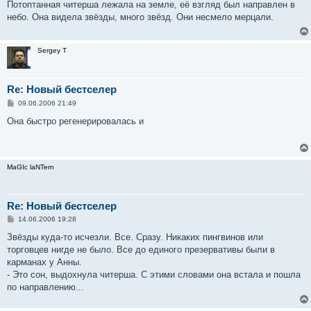
о
Потоптанная читерша лежала на земле, её взгляд был направлен в
б
небо. Она видела звёзды, много звёзд. Они несмело мерцали.
щ
е
н
и
Sergey T
е
Re: Новый бестселер
С
09.06.2006 21:49
о
о
Она быстро регенерировалась и
б
щ
е
н
и
MaGIc laNTern
е
Re: Новый бестселер
С
14.06.2006 19:28
о
о
Звёзды куда-то исчезли. Все. Сразу. Никаких пингвинов или
б
торговцев нигде не было. Все до единого презервативы были в
щ
е
карманах у Анны.
н
- Это сон, выдохнула читерша. С этими словами она встала и пошла
и
е
по направлению...