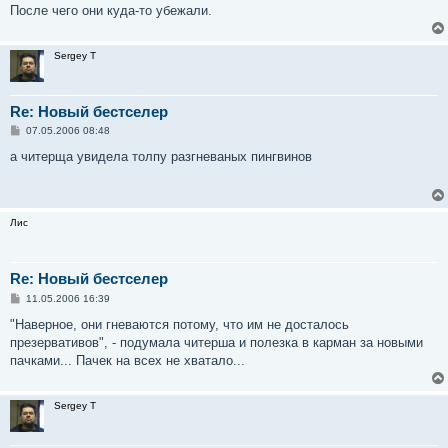
е
После чего они куда-то убежали.
н
и
е
Sergey T
Re: Новый бестселер
С
07.05.2006 08:48
о
о
а читерща увидела толпу разгневаных пингвинов
б
щ
е
н
и
Лис
е
Re: Новый бестселер
С
11.05.2006 16:39
о
о
"Наверное, они гневаются потому, что им не досталось
б
презервативов", - подумала читерша и полезка в карман за новыми
щ
е
пачками... Пачек на всех не хватало...
н
и
е
Sergey T