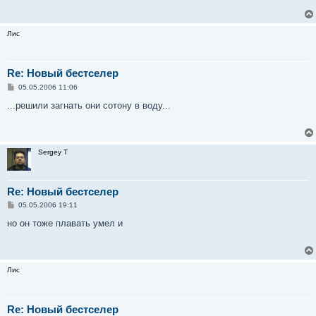
щ
е
н
и
Лис
е
Re: Новый бестселер
С
05.05.2006 11:06
о
о
...решили загнать они сотону в воду...
б
щ
е
н
и
Sergey T
е
Re: Новый бестселер
С
05.05.2006 19:11
о
о
но он тоже плавать умел и
б
щ
е
н
и
Лис
е
Re: Новый бестселер