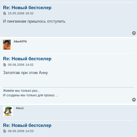
Re: Новый бестселер
С
15.05.2006 18:32
о
о
И пингвинам пришлось отступить
б
щ
е
н
и
AlterKPN
е
Re: Новый бестселер
С
09.06.2006 14:02
о
о
Затоптав при этом Анну
б
щ
е
н
и
Живём мы только раз...
е
И созданы мы только для проказ ...
Alxn1
Re: Новый бестселер
С
09.06.2006 14:53
о