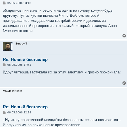
С
05.05.2006 23:45
о
о
обиделись пингвины и решили нагадить на голову кому-нибудь
б
другому. Тут из кустов вылезли Чип с Дейлом, который
щ
е
прикидывались молдавскими гастрбайтерами и дрались за
н
использованный презерватив, тот самый, который выкинула Анна
и
е
№непомню какая
Sergey T
Re: Новый бестселер
С
06.05.2006 17:41
о
о
Вдруг читерша застукала их за этим занятием и грозно прокричала:
б
щ
е
н
и
MaGIc laNTern
е
Re: Новый бестселер
С
06.05.2006 22:18
о
о
- Ну что у современной молодёжи безопасным сексом называется...
б
И вручила им по пачке новых презервативов.
щ