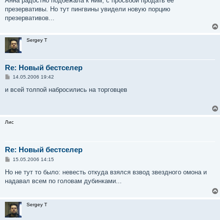
Анна радостно подбежала к ним, с просьбой продать ее
б
презервативы. Но тут пингвины увидели новую порцию
щ
е
презервативов...
н
и
е
Sergey T
Re: Новый бестселер
С
14.05.2006 19:42
о
о
и всей толпой набросились на торговцев
б
щ
е
н
и
Лис
е
Re: Новый бестселер
С
15.05.2006 14:15
о
о
Но не тут то было: невесть откуда взялся взвод звездного омона и
б
надавал всем по головам дубинками...
щ
е
н
и
Sergey T
е