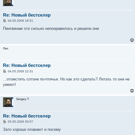
Re: Новый бестселер
С
04.05.2006 18:51
о
о
Пингвинам это сильно непонравилось и решили они
б
щ
е
н
и
Лис
е
Re: Новый бестселер
С
04.05.2006 22:31
о
о
...отомстить сотоне по-птичьи. Но как это сделать? Летать то они не
б
умеют!
щ
е
н
и
Sergey T
е
Re: Новый бестселер
С
05.05.2006 00:57
о
о
Зато хорошо плавают и посему
б