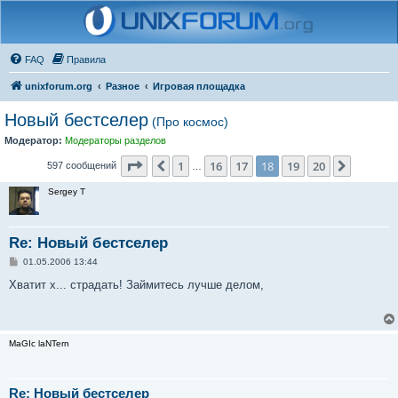
FAQ
Правила
unixforum.org
Разное
Игровая площадка
Новый бестселер
(Про космос)
Модератор:
Модераторы разделов
Страница
18
из
20
1
16
17
18
19
20
Пред.
След.
597 сообщений
…
Sergey T
Re: Новый бестселер
С
01.05.2006 13:44
о
о
Хватит х... страдать! Займитесь лучше делом,
б
щ
е
н
и
MaGIc laNTern
е
Re: Новый бестселер