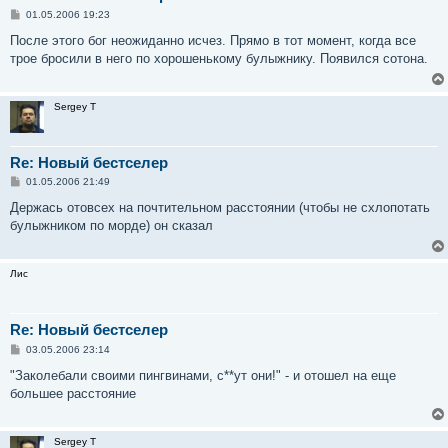
С
01.05.2006 19:23
о
о
После этого бог неожиданно исчез. Прямо в тот момент, когда все
б
трое бросили в него по хорошенькому булыжнику. Появился сотона.
щ
е
н
и
Sergey T
е
Re: Новый бестселер
С
01.05.2006 21:49
о
о
Держась отовсех на почтительном расстоянии (чтобы не схлопотать
б
булыжником по морде) он сказал
щ
е
н
и
Лис
е
Re: Новый бестселер
С
03.05.2006 23:14
о
о
"Заколебали своими пингвинами, с**ут они!" - и отошел на еще
б
большее расстояние
щ
е
н
и
Sergey T
е