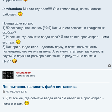
б
щ
е
/dev/random
Мы это сделали!!!! Оно кривое пока, но технология
н
и
работает.
е
Правда один вопрос.
1)
\D
сокращённая запись
[^0-9]
Как мне его заюзать в квадратных
скобках?
2) И всё же, где событие ввода чара? Я что-то всё просмотрел - нема
его там.
3) Как при выводе
echo
- сделать паузу, и взять возможность
посмотреть, что же она вывела. А то умолчательная зависимость
паузы/не паузы от размера окна тоже не радует и не понятна.
Няк^^
/dev/random
Администратор
Re: пытаюсь написать файл синтаксиса
С
07.01.2010 12:37
о
о
> 2) И всё же, где событие ввода чара? Я что-то всё просмотрел -
б
нема его там.
щ
е
н