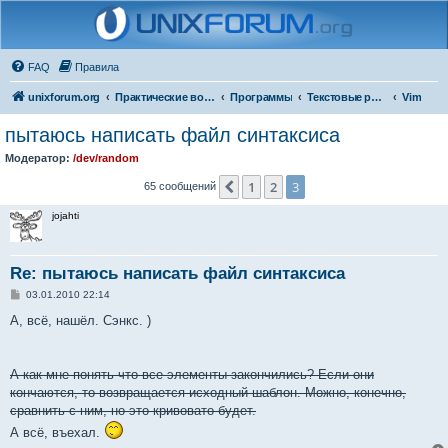
FAQ
Правила
unixforum.org
Практические вопросы
Программы
Текстовые редакторы
Vim
пытаюсь написать файл синтаксиса
Модератор:
/dev/random
1
2
3
Пред.
65 сообщений
jojahti
Re: пытаюсь написать файл синтаксиса
С
03.01.2010 22:14
о
о
А, всё, нашёл. Сэнкс. )
б
щ
е
н
А как мне понять что все элементы закончились? Если они
и
е
кончаются, то возвращается исходный шаблон. Можно, конечно,
сравнить с ним, но это кривовато будет.
А всё, въехал.