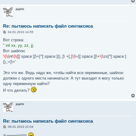
jojahti
Re: пытаюсь написать файл синтаксиса
С
04.01.2010 14:55
о
о
Вот строка:
б
" int xx, yy, zz, jj;
щ
е
Вот шаблон:
н
'\(\(
int
\)\(
[[:space:]]\+[^[:space:](),;]\ +[,]
\)
\=[[:space:]]\+
\)
\zs[^[:space:]
и
е
(),;=]\+'
Это что же. Ведь надо же, чтобы найти все переменные, шаблон
должен с одного места начинаться. А тут выходит я могу только
одну переменную найти?
И что делать?
jojahti
Re: пытаюсь написать файл синтаксиса
С
06.01.2010 22:04
о
о
Yuppppiiiii!!!!!