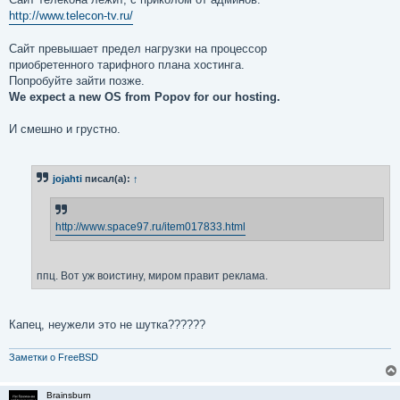
http://www.telecon-tv.ru/
Cайт превышает предел нагрузки на процессор
приобретенного тарифного плана хостинга.
Попробуйте зайти позже.
We expect a new OS from Popov for our hosting.
И смешно и грустно.
jojahti
писал(а):
↑
http://www.space97.ru/item017833.html
ппц. Вот уж воистину, миром правит реклама.
Капец, неужели это не шутка??????
Заметки о FreeBSD
Brainsburn