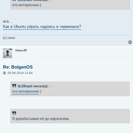
щ
е
это интереснее (:
н
и
е
ага...
Как в Ubuntu убрать надпись в терминале?
[x] close
ArkanJR
Re: BolgenOS
С
03.06.2010 11:04
о
о
б
SLEDopit
писал(а):
↑
щ
е
это интереснее
(:
н
и
е
Я дорабатываю её до идеализма.