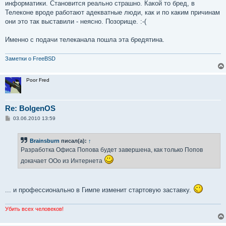
е
информатики. Становится реально страшно. Какой то бред, в
Телеконе вроде работают адекватные люди, как и по каким причинам
они это так выставили - неясно. Позорище. :-(
Именно с подачи телеканала пошла эта бредятина.
Заметки о FreeBSD
Poor Fred
Re: BolgenOS
С
03.06.2010 13:59
о
о
б
Brainsburn
писал(а):
↑
щ
е
Разработка Офиса Попова будет завершена, как только Попов
н
и
докачает OOo из Интернета
е
... и профессионально в Гимпе изменит стартовую заставку.
Убить всех человеков!