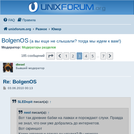
FAQ
Правила
unixforum.org
Разное
Юмор
BolgenOS
(а вы еще не слышали? тогда мы идем к вам!)
Модератор:
Модераторы разделов
Страница
3
из
7
1
2
3
4
5
7
Пред.
След.
185 сообщений
…
diesel
Бывший модератор
Re: BolgenOS
С
03.06.2010 00:13
о
о
б
SLEDopit
писал(а):
↑
щ
е
н
neol
писал(а):
↑
и
е
Вот так древние бабки на лавках и порождают слухи. Правда
не знал, что они уже добрались до интернетов.
Вот скриншот