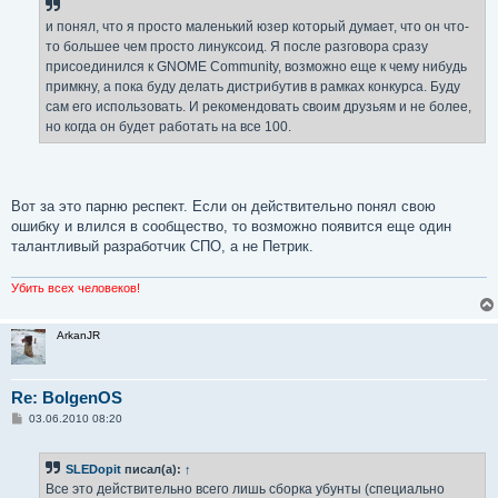
щ
е
и понял, что я просто маленький юзер который думает, что он что-
н
то большее чем просто линуксоид. Я после разговора сразу
и
е
присоединился к GNOME Community, возможно еще к чему нибудь
примкну, а пока буду делать дистрибутив в рамках конкурса. Буду
сам его использовать. И рекомендовать своим друзьям и не более,
но когда он будет работать на все 100.
Вот за это парню респект. Если он действительно понял свою
ошибку и влился в сообщество, то возможно появится еще один
талантливый разработчик СПО, а не Петрик.
Убить всех человеков!
ArkanJR
Re: BolgenOS
С
03.06.2010 08:20
о
о
б
SLEDopit
писал(а):
↑
щ
е
Все это действительно всего лишь сборка убунты (специально
н