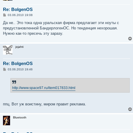
Re: BolgenOS
С
03.06.2010 19:08
о
о
Да не.. Это тока одна уральская фирма предлагает эти ноуты с
б
предустановленной БандерлогенОС. Но тенденция нехорошая.
щ
е
Нужно как-то пресечь эту заразу.
н
и
е
jojahti
Re: BolgenOS
С
03.06.2010 19:46
о
о
б
щ
е
http://www.space97.ru/item017833.html
н
и
е
ппц. Вот уж воистину, миром правит реклама.
Bluetooth