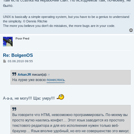
Там есть ссылка на нерабочий сайт. Но исходников там, по-моему, не
было.
UNIX is basically a simple operating system, but you have to be a genius to understand
the simplicity. © Dennis Ritchie
The more you believe you don't do mistakes, the more bugs are in your code.
Poor Fred
Re: BolgenOS
С
03.06.2010 09:55
о
о
б
ArkanJR
писал(а):
↑
щ
е
На лурке уже вовсю
понеслось
.
н
и
е
А-а-а, не могу!!! Щас умру!!!
Вы говорите что HTML невозможно программировать. По-моему вы
просто жутко наелись конфет… Этот язык заводится из простого
текстового редактора и для его исполнения нужен только веб-
браузер ... Язык вполне удобный, но его не совершенство это минус