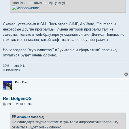
скачал и поставил на виртуалку) :
и
е
Скачал, установил в ВМ. Посмотрел GIMP, AbiWord, Gnumeric и
некоторые другие программы. Имена авторов программ там не
затёрты. Только в web-браузере упоминается имя Дениса Попова, но
там так же написано, какой софт взят за основу программы.
Но благодаря "журналистам" и "учителю информатики" пареньку
отмыться будет очень сложно.
10% — это 0,1.
© Bizdelnick
Poor Fred
Re: BolgenOS
С
03.06.2010 08:34
о
о
б
ArkanJR
писал(а):
↑
щ
е
Но благодаря "журналистам" и "учителю информатики" пареньку
н
отмыться будет очень сложно.
и