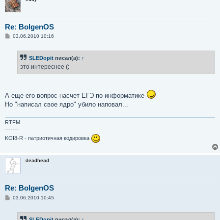
Re: BolgenOS
С
03.06.2010 10:16
о
о
б
SLEDopit
писал(а):
↑
щ
е
это интереснее (:
н
и
е
А еще его вопрос насчет ЕГЭ по информатике
Но "написал свое ядро" убило наповал...
RTFM
-------
KOI8-R - патриотичная кодировка
deadhead
Re: BolgenOS
С
03.06.2010 10:45
о
о
б
SLEDopit
писал(а):
↑