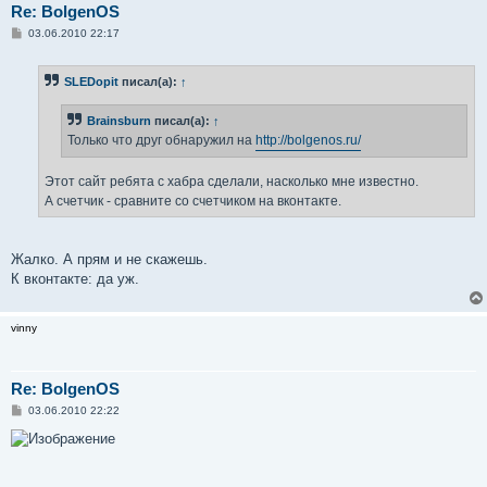
Re: BolgenOS
С
03.06.2010 22:17
о
о
б
SLEDopit
писал(а):
↑
щ
е
н
Brainsburn
писал(а):
↑
и
е
Только что друг обнаружил на
http://bolgenos.ru/
Этот сайт ребята с хабра сделали, насколько мне известно.
А счетчик - сравните со счетчиком на вконтакте.
Жалко. А прям и не скажешь.
К вконтакте: да уж.
vinny
Re: BolgenOS
С
03.06.2010 22:22
о
о
б
щ
е