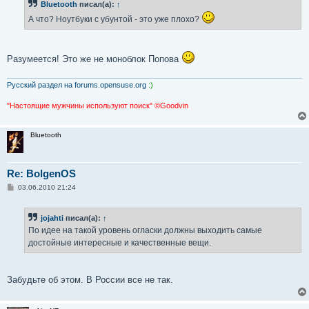
Bluetooth
писал(а):
↑
щ
е
А что? Ноутбуки с убунтой - это уже плохо?
н
и
е
Разумеется! Это же не моноблок Попова
Русский раздел на forums.opensuse.org
:)
"Настоящие мужчины используют поиск" ©Goodvin
Bluetooth
Re: BolgenOS
С
03.06.2010 21:24
о
о
б
jojahti
писал(а):
↑
щ
е
По идее на такой уровень огласки должны выходить самые
н
достойные интересные и качественные вещи.
и
е
Забудьте об этом. В России все не так.