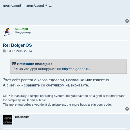
memCount = memCount + 1;
SLEDopit
Модератор
Re: BolgenOS
С
03.06.2010 22:14
о
о
б
Brainsburn
писал(а):
↑
щ
е
Только что друг обнаружил на
http://bolgenos.ru/
н
и
е
Этот сайт ребята с хабра сделали, насколько мне известно.
А счетчик - сравните со счетчиком на вконтакте.
UNIX is basically a simple operating system, but you have to be a genius to understand
the simplicity. © Dennis Ritchie
The more you believe you don't do mistakes, the more bugs are in your code.
Brainsburn