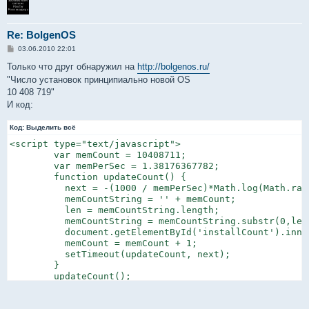
Re: BolgenOS
С
03.06.2010 22:01
о
о
Только что друг обнаружил на
http://bolgenos.ru/
б
"Число установок принципиально новой OS
щ
е
10 408 719"
н
И код:
и
е
Код:
Выделить всё
<script type="text/javascript">

        var memCount = 10408711;

        var memPerSec = 1.38176367782;

        function updateCount() {

          next = -(1000 / memPerSec)*Math.log(Math.rand
          memCountString = '' + memCount;

          len = memCountString.length;

          memCountString = memCountString.substr(0,len
          document.getElementById('installCount').inne
          memCount = memCount + 1;

          setTimeout(updateCount, next);

        }

        updateCount();

        </script>