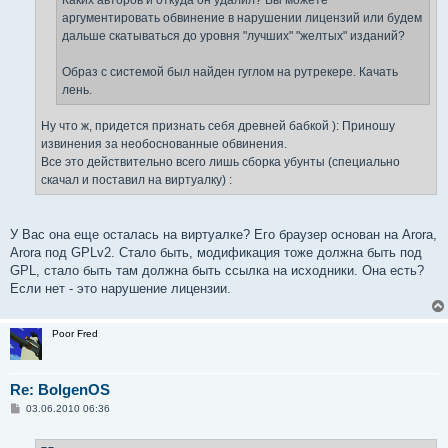
Каких авторов и откуда он удалил? Вы можете
аргументировать обвинение в нарушении лицензий или будем
дальше скатываться до уровня "лучших" "желтых" изданий?
Образ с системой был найден гуглом на рутрекере. Качать
лень.
Ну что ж, придется признать себя древней бабкой ): Приношу
извинения за необоснованные обвинения.
Все это действительно всего лишь сборка убунты (специально
скачал и поставил на виртуалку) :
У Вас она еще осталась на виртуалке? Его браузер основан на Arora,
Arora под GPLv2. Стало быть, модификация тоже должна быть под
GPL, стало быть там должна быть ссылка на исходники. Она есть?
Если нет - это нарушение лицензии.
Poor Fred
Re: BolgenOS
С
03.06.2010 06:36
о
о
б