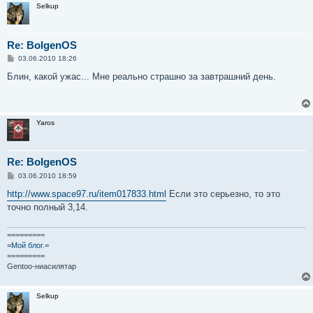
Selkup
Re: BolgenOS
С
03.06.2010 18:26
о
о
Блин, какой ужас... Мне реально страшно за завтрашний день.
б
щ
е
н
и
Yaros
е
Re: BolgenOS
С
03.06.2010 18:59
о
о
http://www.space97.ru/item017833.html
Если это серьезно, то это
б
точно полный 3,14.
щ
е
н
и
=========
е
=
Мой блог.
=
=========
Gentoo-ниасилятар
Selkup