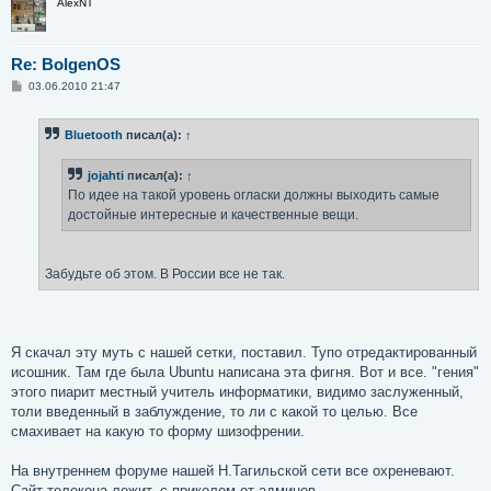
AlexNT
Re: BolgenOS
С
03.06.2010 21:47
о
о
б
Bluetooth
писал(а):
↑
щ
е
н
jojahti
писал(а):
↑
и
е
По идее на такой уровень огласки должны выходить самые
достойные интересные и качественные вещи.
Забудьте об этом. В России все не так.
Я скачал эту муть с нашей сетки, поставил. Тупо отредактированный
исошник. Там где была Ubuntu написана эта фигня. Вот и все. "гения"
этого пиарит местный учитель информатики, видимо заслуженный,
толи введенный в заблуждение, то ли с какой то целью. Все
смахивает на какую то форму шизофрении.
На внутреннем форуме нашей Н.Тагильской сети все охреневают.
Сайт телекона лежит, с приколом от админов.