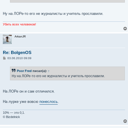
е
Ну на ЛОРе-то его не журналисты и учитель прославили.
Убить всех человеков!
ArkanJR
Re: BolgenOS
С
03.06.2010 09:09
о
о
б
Poor Fred
писал(а):
↑
щ
е
Ну на ЛОРе-то его не журналисты и учитель прославили.
н
и
е
На ЛОРе он и сам отличился.
На лурке уже вовсю
понеслось
.
10% — это 0,1.
© Bizdelnick