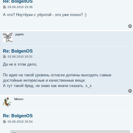
Re: BolgenOS
С
03.06.2010 20:36
о
о
А что? Ноутбуки с убунтой - это уже плохо? :)
б
щ
е
н
и
jojahti
е
Re: BolgenOS
С
03.06.2010 20:51
о
о
Да не в этом дело,
б
щ
е
По идее на такой уровень огласки должны выходить самые
н
достойные интересные и качественные вещи.
и
е
А тут такой бред, не знаю как иначе сказать. х_х
Minton
Re: BolgenOS
С
03.06.2010 20:54
о
о
б