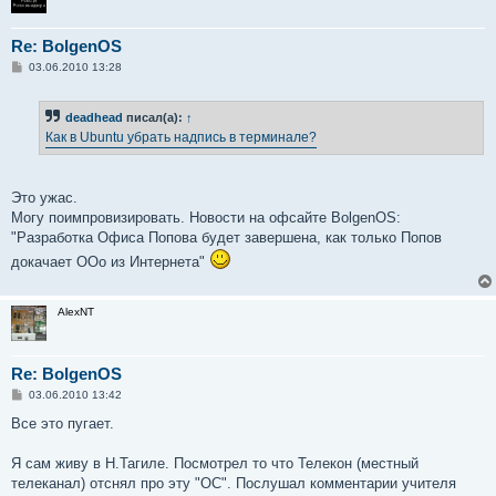
Re: BolgenOS
С
03.06.2010 13:28
о
о
б
deadhead
писал(а):
↑
щ
е
Как в Ubuntu убрать надпись в терминале?
н
и
е
Это ужас.
Могу поимпровизировать. Новости на офсайте BolgenOS:
"Разработка Офиса Попова будет завершена, как только Попов
докачает OOo из Интернета"
AlexNT
Re: BolgenOS
С
03.06.2010 13:42
о
о
Все это пугает.
б
щ
е
Я сам живу в Н.Тагиле. Посмотрел то что Телекон (местный
н
телеканал) отснял про эту "ОС". Послушал комментарии учителя
и