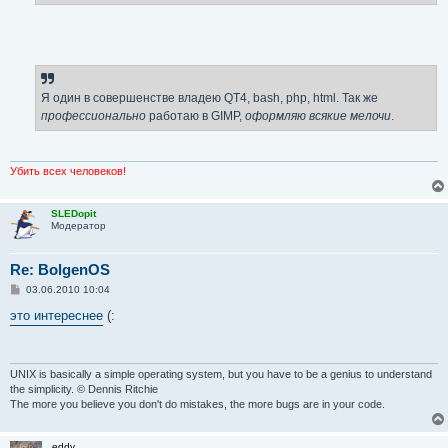
Я один в совершенстве владею QT4, bash, php, html. Так же
профессионально
работаю в GIMP,
оформляю всякие мелочи
.
Убить всех человеков!
SLEDopit
Модератор
Re: BolgenOS
С
03.06.2010 10:04
о
о
это интереснее
(:
б
щ
е
н
и
UNIX is basically a simple operating system, but you have to be a genius to understand
е
the simplicity. © Dennis Ritchie
The more you believe you don't do mistakes, the more bugs are in your code.
eddy