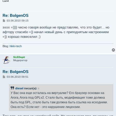
Lan4
Re: BolgenOS
С
03.06.2010 09:15
о
о
эххх =)))) чесно говоря вообще не представляю, что это будет... но
б
афтору спасибо =)) начал новый день с приподнятым настроением
щ
е
=)) хорошо повеселил ;)
н
и
е
Blog:
hikki-tech
SLEDopit
Модератор
Re: BolgenOS
С
03.06.2010 09:51
о
о
б
diesel
писал(а):
↑
щ
е
У Вас она еще осталась на виртуалке? Его браузер основан на
н
Arora, Arora под GPLv2. Стало быть, модификация тоже должна
и
е
быть под GPL, стало быть там должна быть ссылка на исходники.
Она есть? Если нет - это нарушение лицензии.