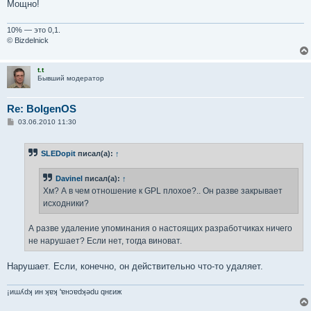
Мощно!
10% — это 0,1.
© Bizdelnick
t.t
Бывший модератор
Re: BolgenOS
С
03.06.2010 11:30
о
о
б
SLEDopit
писал(а):
↑
щ
е
н
Davinel
писал(а):
↑
и
е
Хм? А в чем отношение к GPL плохое?.. Он разве закрывает
исходники?
А разве удаление упоминания о настоящих разработчиках ничего
не нарушает? Если нет, тогда виноват.
Нарушает. Если, конечно, он действительно что-то удаляет.
¡иɯʎdʞ ин ʞɐʞ 'ɐнɔɐdʞǝdu qнεиж