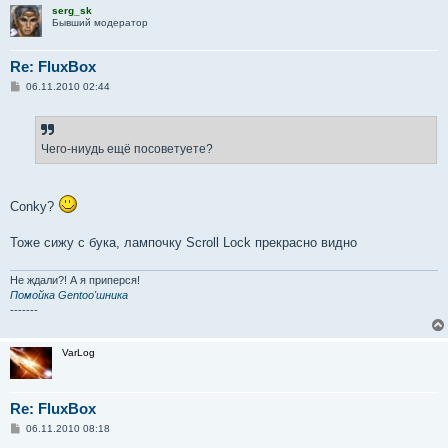
serg_sk
Бывший модератор
Re: FluxBox
С
06.11.2010 02:44
о
о
б
щ
е
Чего-ниудь ещё посоветуете?
н
и
е
Conky?
Тоже сижу с бука, лампочку Scroll Lock прекрасно видно
Не ждали?! А я приперся!
Помойка Gentoo'шника
-------
VarLog
Re: FluxBox
С
06.11.2010 08:18
о