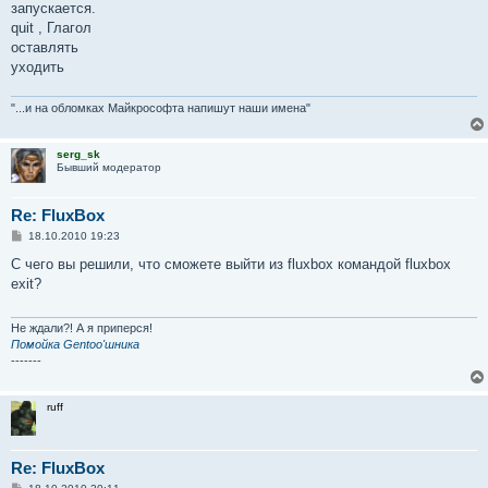
запускается.
quit , Глагол
оставлять
уходить
"...и на обломках Майкрософта напишут наши имена"
serg_sk
Бывший модератор
Re: FluxBox
С
18.10.2010 19:23
о
о
С чего вы решили, что сможете выйти из fluxbox командой fluxbox
б
exit?
щ
е
н
и
Не ждали?! А я приперся!
е
Помойка Gentoo'шника
-------
ruff
Re: FluxBox
С