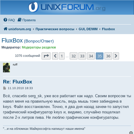
FAQ
Правила
unixforum.org
Практические вопросы
GUI, DE/WM
Fluxbox
FluxBox
(Вопрос/Ответ)
Модератор:
Модераторы разделов
Страница
35
из
36
1
32
33
34
35
36
Пред.
След.
1076 сообщений
…
ruff
Re: FluxBox
С
11.10.2010 18:33
о
о
Всё, спасибо serg_sk, уже все работает как надо. Своим вопросом ты
б
навел меня на правильную мысль, ведь мышь тоже забиндина в
щ
е
keys. Файл восстановлен. Точно, я два дня назад зачем-то запустил
н
графический конфигуратор keys и, видимо, случайно пощелкал
и
е
после 2-х литров пива. Не люблю графические конфигураторы.
"...и на обломках Майкрософта напишут наши имена"