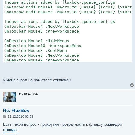
!mouse actions added by fluxbox-update_configs

OnWindow Mod1 Mouse1 :MacroCmd {Raise} {Focus} {StartMo
OnWindow Mod1 Mouse3 :MacroCmd {Raise} {Focus} {StartR
!mouse actions added by fluxbox-update_configs

OnToolbar Mouse4 :NextWorkspace

OnToolbar Mouse5 :PrevWorkspace

OnDesktop Mouse1 :HideMenus

OnDesktop Mouse10 :WorkspaceMenu

OnDesktop Mouse3 :RootMenu

OnDesktop Mouse8 :NextWorkspace

OnDesktop Mouse9 :PrevWorkspace

OnDesktop 167    :NextWorkspace

OnDesktop 166    :PrevWorkspace

Mod1 Control Right   :NextWorkspace

Mod1 Control Left    :PrevWorkspace

у меня скрол на раб столе отключен
OnWindow Mouse8  :NextTab

OnWindow Mouse9  :PrevTab
FrozeNangeL
Re: FluxBox
С
11.12.2010 09:58
о
о
Есть такой вопрос - прикрутил прозрачность к флаксу командой
б
отсюда
:
щ
е