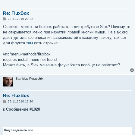
Re: FluxBox
С
28.11.2010 20:22
о
о
Скажите, может ли fluxbox работать в дистрибутиве Slax? Почему-то
б
не открывается меню при нажатии правой кнопки мыши. На slax.org
щ
е
дают детальные описания зависимостей к каждому пакету, так вот
н
для флукса
там
есть строчка:
и
е
/etc/menu-methods/fluxbox
requires install-menu not found
Может быть, в Slax менюшка флуксбокса вообще не работает?
Stanislav Potapchik
Re: FluxBox
С
29.11.2010 12:30
о
о
к
Сообщение #1020
б
щ
е
н
и
Код:
е
Выделить всё