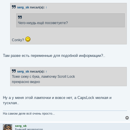
о
б
serg_sk
писал(а):
↑
щ
е
н
и
е
Чего-ниудь ещё посоветуете?
Conky?
Там разве есть переменные для подобной информации?..
serg_sk
писал(а):
↑
Тоже сижу с бука, лампочку Scroll Lock
прекрасно видно
Ну а у меня этой лампочки и вовсе нет, а CapsLock мелкая и
тусклая..
На самом деле всё очень просто...
serg_sk
Бывший модератор