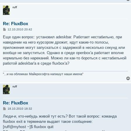
ruff
Re: FluxBox
С
12.10.2010 20:42
о
о
Еще один вопрос: установил adeskbar. Работает нестабильно, при
б
наведении на него курсором дрожит, идут какие-то полосы,
щ
е
приложения могут запускаться с задержкой в несколько секунд или
н
вообще не запуститься. Однако в среде openbox'а работает вполне
и
е
нормально без нареканий. Можно ли как-то бороться с нестабильной
работой adeskbar'а в среде fluxbox'а?
"...и на обломках Майкрософта напишут наши имена"
ruff
Re: FluxBox
С
18.10.2010 18:32
о
о
Люди-и, кто-нибудь живой тут есть? Вот такой вопрос: команда
б
fluxbox exit в терминале выдает такое сообщение:
щ
е
[ruff@myhost ~]$ fluxbox quit
н