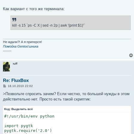
е
н
Как вариант с того же терминала:
и
е
kill -s 15 `ps -C X | sed -n 2p | awk '{print $1}'`
Не ждали?! А я приперся!
Помойка Gentoo'шника
-------
ruff
Re: FluxBox
С
18.10.2010 22:02
о
о
>Позвольте спросить зачем? Если честно, то большой нужды в этом
б
действительно нет. Просто есть такой скриптик:
щ
е
н
Код:
Выделить всё
и
е
#!/usr/bin/env python

import pygtk

pygtk.require('2.0')
