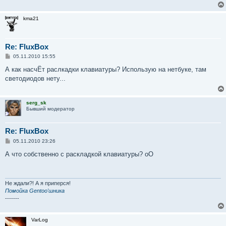
kma21
Re: FluxBox
С
05.11.2010 15:55
о
о
А как насчЁт раслкадки клавиатуры? Использую на нетбуке, там
б
светодиодов нету...
щ
е
н
и
serg_sk
е
Бывший модератор
Re: FluxBox
С
05.11.2010 23:26
о
о
А что собственно с раскладкой клавиатуры? оО
б
щ
е
н
и
Не ждали?! А я приперся!
е
Помойка Gentoo'шника
-------
VarLog