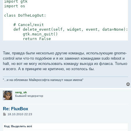
import gtk

import os

class DoTheLogOut:

    # Cancel/exit

    def delete_event(self, widget, event, data=None):

        gtk.main_quit()

        return False

    # Logout

    def logout(self, widget):

Там, правда были несколько другие команды, использующие gnome-
       [u] os.system("fluxbox exit")[/u]

control или что-то подобное и я их заменил командами sudo reboot и
halt, но вот не могу использовать команду выхода из флакса. Только
    # Reboot

и всего. А в принципе не критично, но хотелось бы.
    def reboot(self, widget):

        os.system("sudo reboot")

"...и на обломках Майкрософта напишут наши имена"
    # Shutdown

    def shutdown(self, widget):

serg_sk
        os.system("sudo halt")

Бывший модератор
    def __init__(self):

Re: FluxBox
        # Create a new window

        self.window = gtk.Window(gtk.WINDOW_TOPLEVEL)

С
18.10.2010 22:23
о
        self.window.set_title("Exit? Choose an option:"
о
        self.window.set_resizable(False)

б
Код:
Выделить всё
        self.window.set_position(1)

щ