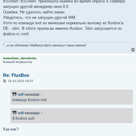
BScreen::BScreen: произошла ошибка во время опроса X сервера.
и
е
запущен другой менеджер окон:0.0
Ошибка: Не удалось найти экран.
Убедитесь, что не запущен другой WM.
Хотя по команде exit из менюшки нормально выхожу из fluxbox'а.
DE - slim. В slim'е прописан именно fluxbox. Slim запускается из
файла rc.conf.
"...и на обломках Майкрософта напишут наши имена"
watashiwa_daredeska
Бывший модератор
Re: FluxBox
С
18.10.2010 18:47
о
о
б
ruff
писал(а):
↑
щ
е
команда fluxbox exit
н
и
е
ruff
писал(а):
↑
$ fluxbox quit
Как-как?