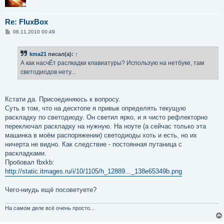
Re: FluxBox
С
06.11.2010 00:49
о
о
б
kma21
писал(а):
↑
щ
е
А как насчЁт раслкадки клавиатуры? Использую на нетбуке, там
н
светодиодов нету...
и
е
Кстати да. Присоединяюсь к вопросу.
Суть в том, что на десктопе я привык определять текущую
раскладку по светодиоду. Он светил ярко, и я чисто рефлекторно
переключал раскладку на нужную. На ноуте (а сейчас только эта
машинка в моём распоряжении) светодиоды хоть и есть, но их
ничерта не видно. Как следствие - постоянная путаница с
раскладками.
Пробовал fbxkb:
http://static.itmages.ru/i/10/1105/h_12889..._138e65349b.png
Чего-ниудь ещё посоветуете?
На самом деле всё очень просто...