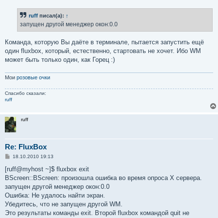
ruff
писал(а):
↑
запущен другой менеджер окон:0.0
Команда, которую Вы даёте в терминале, пытается запустить ещё
один fluxbox, который, естественно, стартовать не хочет. Ибо WM
может быть только один, как Горец :)
Мои
розовые очки
Спасибо сказали:
ruff
ruff
Re: FluxBox
С
18.10.2010 19:13
о
о
[ruff@myhost ~]$ fluxbox exit
б
BScreen::BScreen: произошла ошибка во время опроса X сервера.
щ
е
запущен другой менеджер окон:0.0
н
Ошибка: Не удалось найти экран.
и
е
Убедитесь, что не запущен другой WM.
Это результаты команды exit. Второй fluxbox командой quit не