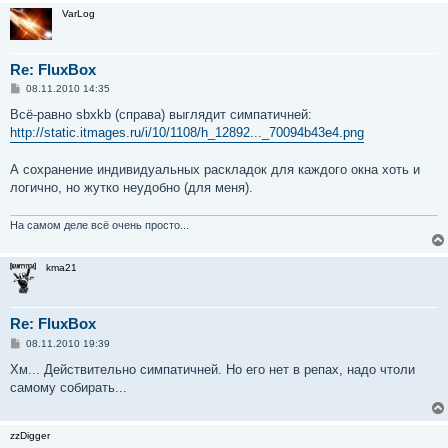
VarLog
Re: FluxBox
С
08.11.2010 14:35
о
о
Всё-равно sbxkb (справа) выглядит симпатичней:
б
http://static.itmages.ru/i/10/1108/h_12892..._70094b43e4.png
щ
е
н
А сохранение индивидуальных раскладок для каждого окна хоть и
и
е
логично, но жутко неудобно (для меня).
На самом деле всё очень просто...
kma21
Re: FluxBox
С
08.11.2010 19:39
о
о
Хм... Действительно симпатичней. Но его нет в репах, надо чтоли
б
самому собирать...
щ
е
н
и
zzDigger
е