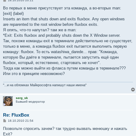
18.10.2010 20:11
о
о
Во первых в меню присутствует эта команда, а во-вторых man:
б
[exit] (label)
щ
е
Inserts an item that shuts down and exits fluxbox. Any open windows
н
are reparented to the root window before fluxbox exits.
и
е
Я опять, что-то напутал? там же в man:
*Exit: Exits fluxbox and probably shuts down the X Window server.
Так, похоже команды exit в терминале действительно не существует,
только в меню, а команда fluxbox exit пытается выполнить первую
команду: fluxbox. То есть watashiwa_darede... прав: "Команда,
которую Вы даёте в терминале, пытается запустить ещё один
fluxbox, который, естественно, стартовать не хочет".
Тогда как можно выйти из флакса путем команды в терминале???
Или это в принципе невозможно?
"...и на обломках Майкрософта напишут наши имена"
serg_sk
Бывший модератор
Re: FluxBox
С
18.10.2010 21:54
о
о
Позвольте спросить зачем? так трудно вызвать менюшку и нажать
б
Exit?
щ