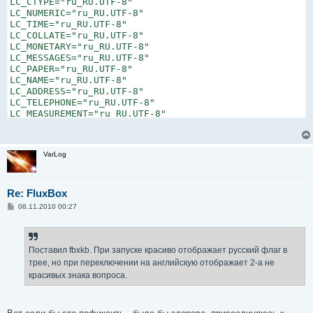
LC_CTYPE="ru_RU.UTF-8"

LC_NUMERIC="ru_RU.UTF-8"

LC_TIME="ru_RU.UTF-8"

LC_COLLATE="ru_RU.UTF-8"

LC_MONETARY="ru_RU.UTF-8"

LC_MESSAGES="ru_RU.UTF-8"

LC_PAPER="ru_RU.UTF-8"

LC_NAME="ru_RU.UTF-8"

LC_ADDRESS="ru_RU.UTF-8"

LC_TELEPHONE="ru_RU.UTF-8"

LC_MEASUREMENT="ru_RU.UTF-8"

LC_IDENTIFICATION="ru_RU.UTF-8"

LC_ALL=
VarLog
Re: FluxBox
С
08.11.2010 00:27
о
о
б
щ
е
Поставил fbxkb. При запуске красиво отображает русский флаг в
н
трее, но при переключении на английскую отображает 2-а не
и
е
красивых знака вопроса.