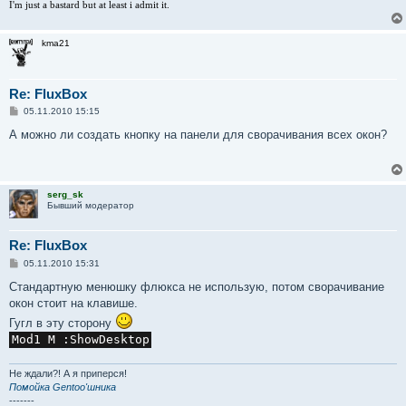
е
I'm just a bastard but at least i admit it.
kma21
Re: FluxBox
С
05.11.2010 15:15
о
о
А можно ли создать кнопку на панели для сворачивания всех окон?
б
щ
е
н
и
serg_sk
е
Бывший модератор
Re: FluxBox
С
05.11.2010 15:31
о
о
Стандартную менюшку флюкса не использую, потом сворачивание
б
окон стоит на клавише.
щ
е
Гугл в эту сторону
н
Mod1 M :ShowDesktop
и
е
Не ждали?! А я приперся!
Помойка Gentoo'шника
-------