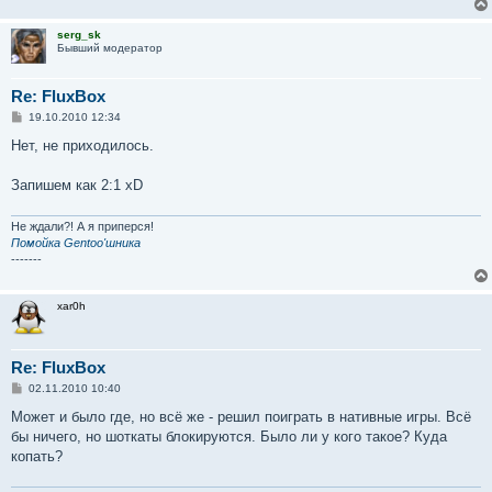
        # Create shutdown button

        self.button4 = gtk.Button("_Shutdown")

serg_sk
        self.button4.set_border_width(10)

Бывший модератор
        self.button4.connect("clicked", self.shutdown)

        self.box1.pack_start(self.button4, True, True, 
        self.button4.show()

Re: FluxBox
С
19.10.2010 12:34
        self.box1.show()

о
о
Нет, не приходилось.
        self.window.show()

б
щ
def main():

е
Запишем как 2:1 xD
н
    gtk.main()

и
е
Не ждали?! А я приперся!
if __name__ == "__main__":

Помойка Gentoo'шника
    gogogo = DoTheLogOut()

-------
    main()
xar0h
Re: FluxBox
С
02.11.2010 10:40
о
о
Может и было где, но всё же - решил поиграть в нативные игры. Всё
б
бы ничего, но шоткаты блокируются. Было ли у кого такое? Куда
щ
е
копать?
н
и