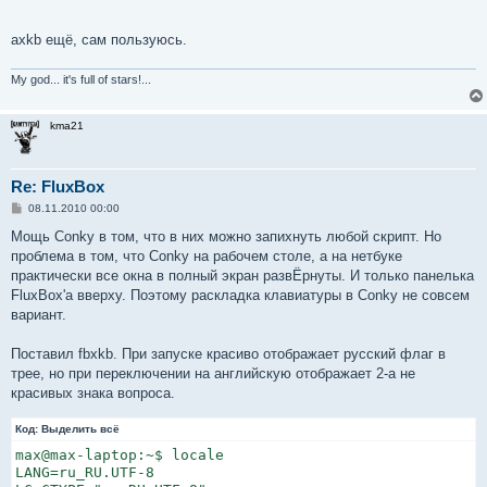
и
е
axkb ещё, сам пользуюсь.
My god... it's full of stars!...
kma21
Re: FluxBox
С
08.11.2010 00:00
о
о
Мощь Conky в том, что в них можно запихнуть любой скрипт. Но
б
проблема в том, что Conky на рабочем столе, а на нетбуке
щ
е
практически все окна в полный экран развЁрнуты. И только панелька
н
FluxBox'а вверху. Поэтому раскладка клавиатуры в Conky не совсем
и
е
вариант.
Поставил fbxkb. При запуске красиво отображает русский флаг в
трее, но при переключении на английскую отображает 2-а не
красивых знака вопроса.
Код:
Выделить всё
max@max-laptop:~$ locale

LANG=ru_RU.UTF-8
