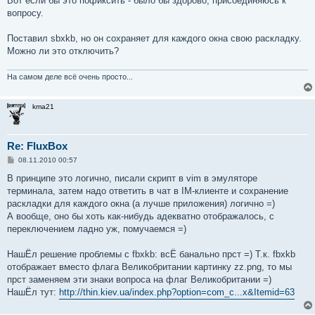
Вот если бы это пофиксить - было бы здорово, присоединяюсь к
вопросу.
Поставил sbxkb, но он сохраняет для каждого окна свою раскладку.
Можно ли это отключить?
На самом деле всё очень просто...
kma21
Re: FluxBox
С
08.11.2010 00:57
о
о
В принципе это логично, писали скрипт в vim в эмуляторе
б
терминала, затем надо ответить в чат в IM-клиенте и сохранение
щ
е
раскладки для каждого окна (а лучше приложения) логично =)
н
А вообще, оно бы хоть как-нибудь адекватно отображалось, с
и
е
переключением ладно уж, помучаемся =)
НашЁл решение проблемы с fbxkb: всЁ банально прст =) Т.к. fbxkb
отображает вместо флага Великобритании картинку zz.png, то мы
прст заменяем эти знаки вопроса на флаг Великобритании =)
НашЁл тут:
http://thin.kiev.ua/index.php?option=com_c...x&Itemid=63