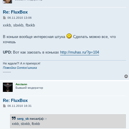
Re: FluxBox
С
06.11.2010 13:06
о
о
xxkb, sbxkb, fbxkb
б
щ
е
В коньки вообще интересная штука
Сделать можно все, что
н
хочешь
и
е
UPD:
Вот как заюзать в коньках
http://muhas.ru/?p=104
Не ждали?! А я приперся!
Помойка Gentoo'шника
-------
Aectann
Бывший модератор
Re: FluxBox
С
06.11.2010 16:31
о
о
б
serg_sk
писал(а):
↑
щ
е
xxkb, sbxkb, fbxkb
н