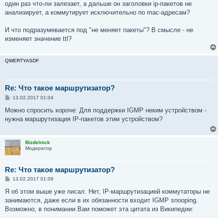
один раз что-ли залезает, а дальше он заголовки ip-пакетов не
анализирует, а коммутирует исключительно по mac-адресам?
И что подразумевается под "не меняет пакеты"? В смысле - не
изменяет значение ttl?
QWERTYASDF
Re: Что такое маршрутизатор?
С
13.02.2017 01:04
о
о
Можно спросить короче: Для поддержки IGMP неким устройством -
б
нужна маршрутизация IP-пакетов этим устройством?
щ
е
н
и
Bizdelnick
е
Модератор
Re: Что такое маршрутизатор?
С
13.02.2017 01:09
о
о
Я об этом выше уже писал. Нет, IP-маршрутизацией коммутаторы не
б
занимаются, даже если в их обязанности входит IGMP snooping.
щ
е
Возможно, в понимании Вам поможет эта цитата из Википедии:
н