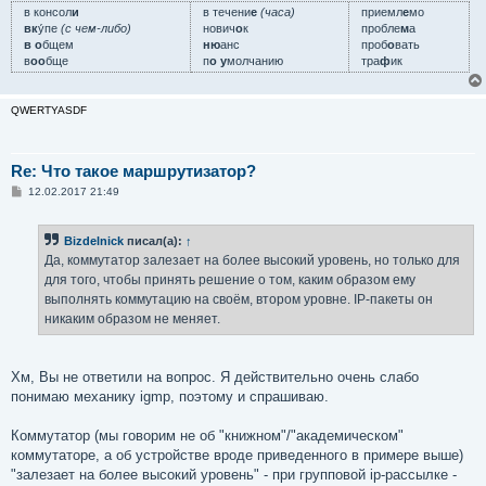
в консол
и
в течени
е
(часа)
приемл
е
мо
вк
у́пе
(с чем-либо)
нович
о
к
пробле
м
а
в о
бщем
ню
анс
проб
о
вать
в
оо
бще
п
о у
молчанию
тра
ф
ик
QWERTYASDF
Re: Что такое маршрутизатор?
С
12.02.2017 21:49
о
о
б
Bizdelnick
писал(а):
↑
щ
е
Да, коммутатор залезает на более высокий уровень, но только для
н
для того, чтобы принять решение о том, каким образом ему
и
е
выполнять коммутацию на своём, втором уровне. IP-пакеты он
никаким образом не меняет.
Хм, Вы не ответили на вопрос. Я действительно очень слабо
понимаю механику igmp, поэтому и спрашиваю.
Коммутатор (мы говорим не об "книжном"/"академическом"
коммутаторе, а об устройстве вроде приведенного в примере выше)
"залезает на более высокий уровень" - при групповой ip-рассылке -