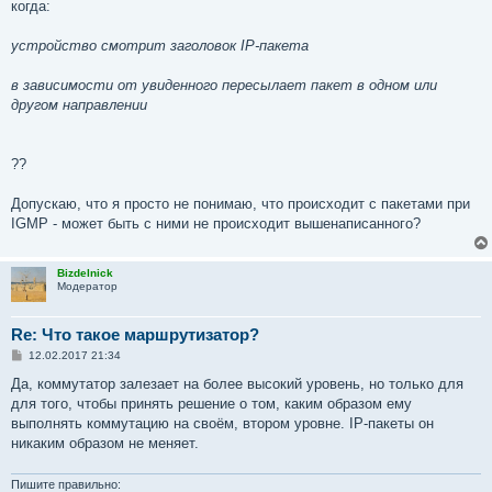
когда:
устройство смотрит заголовок IP-пакета
в зависимости от увиденного пересылает пакет в одном или
другом направлении
??
Допускаю, что я просто не понимаю, что происходит c пакетами при
IGMP - может быть с ними не происходит вышенаписанного?
Bizdelnick
Модератор
Re: Что такое маршрутизатор?
С
12.02.2017 21:34
о
о
Да, коммутатор залезает на более высокий уровень, но только для
б
для того, чтобы принять решение о том, каким образом ему
щ
е
выполнять коммутацию на своём, втором уровне. IP-пакеты он
н
никаким образом не меняет.
и
е
Пишите правильно: