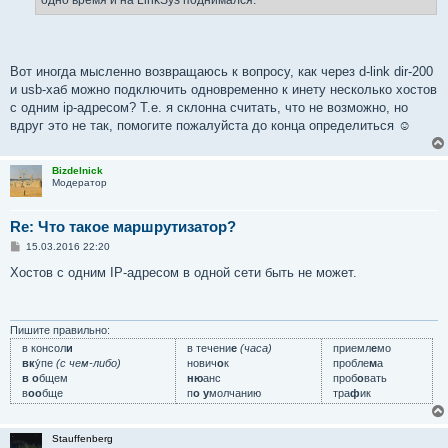
Вот иногда мысленно возвращаюсь к вопросу, как через d-link dir-200
и usb-хаб можно подключить одновременно к инету несколько хостов
с одним ip-адресом? Т.е. я склонна считать, что не возможно, но
вдруг это не так, помогите пожалуйста до конца определиться ☺
Bizdelnick
Модератор
Re: Что такое маршрутизатор?
С
15.03.2016 22:20
о
о
Хостов с одним IP-адресом в одной сети быть не может.
б
щ
е
н
и
Пишите правильно:
е
в консол
и
в течени
е
(часа)
приемл
е
мо
вк
у́пе
(с чем-либо)
нович
о
к
пробле
м
а
в о
бщем
ню
анс
проб
о
вать
в
оо
бще
п
о у
молчанию
тра
ф
ик
Stauffenberg