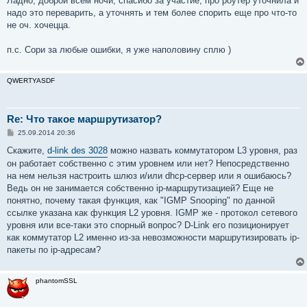
Ладно, доброй всем ночи, спасибо за участие, про роутер уточнила и
надо это переварить, а уточнять и тем более спорить еще про что-то
не оч. хочецца.
п.с. Сори за любые ошибки, я уже наполовину сплю )
QWERTYASDF
Re: Что такое маршрутизатор?
С
25.09.2014 20:36
о
о
Скажите,
d-link des 3028
можно назвать коммутатором L3 уровня, раз
б
он работает собственно с этим уровнем или нет? Непосредственно
щ
е
на нем нельзя настроить шлюз и/или dhcp-сервер или я ошибаюсь?
н
Ведь он не занимается собственно ip-маршрутизацией? Еще не
и
е
понятно, почему такая функция, как "IGMP Snooping" по данной
ссылке указана как функция L2 уровня. IGMP же - протокол сетевого
уровня или все-таки это спорный вопрос? D-Link его позиционирует
как коммутатор L2 именно из-за невозможности маршрутизировать ip-
пакеты по ip-адресам?
phantomSSL