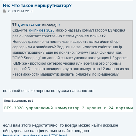
Re: Что такое маршрутизатор?
С
25.09.2014 22:38
о
о
б
QWERTYASDF
писал(а):
↑
щ
е
Скажите,
d-link des 3028
можно назвать коммутатором L3 уровня,
н
раз он работает собственно с этим уровнем или нет?
и
е
Непосредственно на нем нельзя настроить шлюз и/или dhcp-
сервер или я ошибаюсь? Ведь он не занимается собственно ip-
маршрутизацией? Еще не понятно, почему такая функция, как
"IGMP Snooping" по данной ссылке указана как функция L2 уровня.
IGMP же - протокол сетевого уровня или все-таки это спорный
вопрос? D-Link его позиционирует как коммутатор L2 именно из-за
невозможности маршрутизировать ip-пакеты по ip-адресам?
по вашей ссылке черным по русски написано же:
Код:
Выделить всё
DES-3028 управляемый коммутатор 2 уровня с 24 портами 
если вам этого недостаточно, то всегда можно найти искомое
оборудование на официальном сайте вендора -