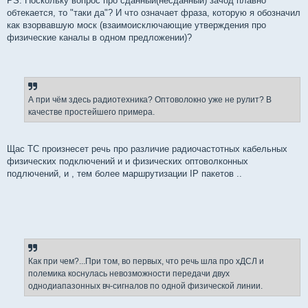
PS. Поскольку вопрос про сданный(несданный) зачод плавно
обтекается, то "таки да"? И что означает фраза, которую я обозначил
как взорвавшую моск (взаимоисключающие утверждения про
физические каналы в одном предложении)?
А при чём здесь радиотехника? Оптоволокно уже не рулит? В
качестве простейшего примера.
Щас ТС произнесет речь про различие радиочастотных кабельных
физических подключений и и физических оптоволконных
подлючений, и , тем более маршрутизации IP пакетов ..
Как при чем?...При том, во первых, что речь шла про хДСЛ и
полемика коснулась невозможности передачи двух
однодиапазонных вч-сигналов по одной физической линии.