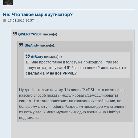
Re: Что такое маршрутизатор?
С
17.03.2016 16:57
о
о
б
QWERTYASDF
писал(а):
↑
щ
е
н
BIgAndy
писал(а):
↑
и
е
drBatty
писал(а):
↑
а... мне просто такое в голову не приходило... так это
получается, что у вас 4 IP было на линии?
или вы как-то
сделали 1 IP на все PPPoE
?
Ну да.. Но только почему "На линии"? xDSL - это всего лишь
навсего способ пожать (модулировать/демодулировать)
сигнал. Что там происходит на окончаниях этой линии, по
большому счёту - пофигу. Разрешил провайдер мультилинк -
их есть у вас. У меня мультилинк одно время и на LinkSys
поднимался.