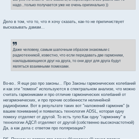
надо...только получается уже не очень оригинально ))
Дело в том, что то, что я хочу сказать, как-то не приличиствует
высказывать дамам...
Даже человеку, самым шапочным образом знакомым с
радиотехникой, известно, что если передавать две гармоники,
накладывающиеся друг на друга, то они друг для друга будут
являться взаимными помехами.
Во-во.. Я еще раз про законы... Про Законы гармонических колебаний
и как эти "помехи" используются в спектральном анализе, что можно
считать гармониками и про отличие гармонических колебаний от
негармонических, и про прочие особенности нелинейной
радиофизики. Вот в результате таких вот "наложений гармоник" (в
вашем понимании) и появилась технология ADSL, которая одну
помеху отделяет от другой. То есть тупо:Как одну "гармонику" в
технологии АДСЛ отделяют от другой (собственно высокочастотной)
Да, а как дела с ответом про поляризации?