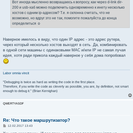
Вот иногда мысленно возвращаюсь к вопросу, как через d-link dir-
200 и usb-хаб можно подключить одновременно к инету несколько
хостов с одним ip-адресом? Т.е. я склонна считать, что не
возможно, но вдруг это не так, помогите пожалуйста до конца
определиться ☺
Наверное имелось в виду, что один IP адрес - это адрес рутера,
через который несколько хостов выходят в сеть. Да, комбинировать
в одной сети машины с одинаковыми MAC и/или IP не самая лучая
идея, хотя ради прикола каждый наверное у себя дома попробовал
Labor omnia vincit
"Debugging is twice as hard as writing the code in the first place.
Therefore, if you write the code as cleverly as possible, you are, by definition, not smart
enough to debug it.” (Brian Kernighan)
QWERTYASDF
Re: Что такое маршрутизатор?
С
12.02.2017 13:43
о
о