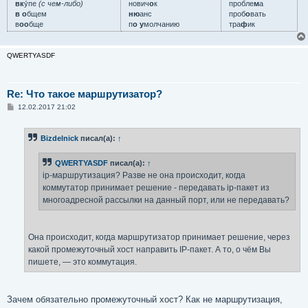
вк
у́пе
(с чем-либо)
нович
о
к
пробле
м
а
в о
бщем
ню
анс
проб
о
вать
в
оо
бще
п
о у
молчанию
тра
ф
ик
QWERTYASDF
Re: Что такое маршрутизатор?
С
12.02.2017 21:02
о
о
б
Bizdelnick
писал(а):
↑
щ
е
н
QWERTYASDF
писал(а):
↑
и
е
ip-маршрутизация? Разве не она происходит, когда
коммутатор принимает решение - передавать ip-пакет из
многоадресной рассылки на данный порт, или не передавать?
Она происходит, когда маршрутизатор принимает решение, через
какой промежуточный хост направить IP-пакет. А то, о чём Вы
пишете, — это коммутация.
Зачем обязательно промежуточный хост? Как не маршрутизация,