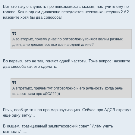
Вот кто такую глупость про невозможость сказал, настучите ему по
голове. Как в одном диапазоне передаются несколько несущих? А?
назовите хотя бы два сопособа!
А во вторых, почему у нас по оптоволокну гоняют волны разных
длин, а не делают все все все на одной длине?
Во первых, это не так, гоняют одной частоты. Тоже вопрос: назовите
два способа как это сделать.
А в третьих, причем тут оптоволокно и его рульность, когда речь
шла все-таки про хДСЛ?? ))
Речь, вообще-то шла про маршрутизацию. Сейчас про АДСЛ отрежут
еще одну ветку...
В общем, тразиционный зампотеховский совет "Илём учить
матчасть"......