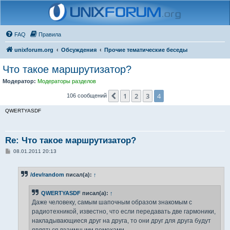
FAQ
Правила
unixforum.org
Обсуждения
Прочие тематические беседы
Что такое маршрутизатор?
Модератор:
Модераторы разделов
1
2
3
4
Пред.
106 сообщений
QWERTYASDF
Re: Что такое маршрутизатор?
С
08.01.2011 20:13
о
о
б
/dev/random
писал(а):
↑
щ
е
н
QWERTYASDF
писал(а):
↑
и
е
Даже человеку, самым шапочным образом знакомым с
радиотехникой, известно, что если передавать две гармоники,
накладывающиеся друг на друга, то они друг для друга будут