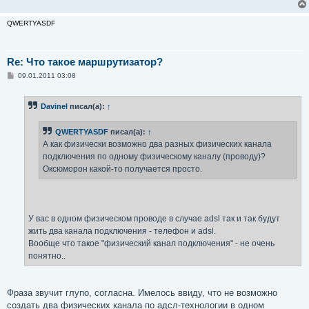
QWERTYASDF
Re: Что такое маршрутизатор?
С
09.01.2011 03:08
о
о
б
Davinel
писал(а):
↑
щ
е
н
QWERTYASDF
писал(а):
↑
и
е
А как физически возможно два разных физических канала
подключения по одному физическому каналу (проводу)?
Оксюморон какой-то получается просто.
У вас в одном физическом проводе в случае adsl так и так будут
жить два канала подключения - телефон и adsl.
Вообще что такое "физический канал подключения" - не очень
понятно..
Фраза звучит глупо, согласна. Имелось ввиду, что не возможно
создать два физических канала по адсл-технологии в одном