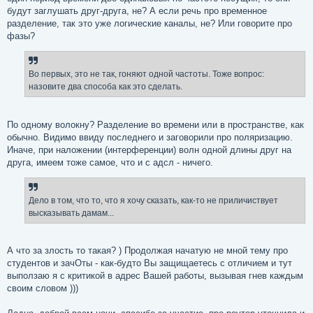
будут заглушать друг-друга, не? А если речь про временное
разделение, так это уже логические каналы, не? Или говорите про
фазы?
Во первых, это не так, гоняют одной частоты. Тоже вопрос:
назовите два способа как это сделать.
По одному волокну? Разделение во времени или в пространстве, как
обычно. Видимо ввиду последнего и заговорили про поляризацию.
Иначе, при наложении (интерференции) волн одной длины друг на
друга, имеем тоже самое, что и с адсл - ничего.
Дело в том, что то, что я хочу сказать, как-то не приличиствует
высказывать дамам...
А что за злость то такая? ) Продолжая начатую не мной тему про
студентов и зачОты - как-будто Вы защищаетесь с отличием и тут
выползаю я с критикой в адрес Вашей работы, вызывая гнев каждым
своим словом )))