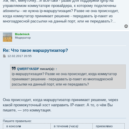
Хм, нет, минуточку...И все-таки - разве для поддержки igmp на
б
управляемом коммутаторе провайдера, к которому подключены
щ
е
абоненты - не нужна ip-маршрутизация? Разве не она происходит,
н
когда коммутатор принимает решение - передавать ip-пакет из
и
е
многоадресной рассылки на данный порт, или не передавать?...
Bizdelnick
Модератор
Re: Что такое маршрутизатор?
С
12.02.2017 20:55
о
о
б
QWERTYASDF
писал(а):
↑
щ
е
ip-маршрутизация? Разве не она происходит, когда коммутатор
н
принимает решение - передавать ip-пакет из многоадресной
и
е
рассылки на данный порт, или не передавать?
Она происходит, когда маршрутизатор принимает решение, через
какой промежуточный хост направить IP-пакет. А то, о чём Вы
пишете, — это коммутация.
Пишите правильно:
в консол
и
в течени
е
(часа)
приемл
е
мо