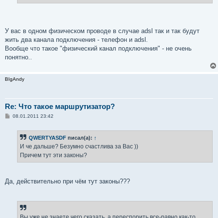
У вас в одном физическом проводе в случае adsl так и так будут
жить два канала подключения - телефон и adsl.
Вообще что такое "физический канал подключения" - не очень
понятно..
BIgAndy
Re: Что такое маршрутизатор?
С
08.01.2011 23:42
о
о
б
QWERTYASDF
писал(а):
↑
щ
е
И че дальше? Безумно счастлива за Вас ))
н
Причем тут эти законы?
и
е
Да, действительно при чём тут законы???
Вы уже не знаете чего сказать, а переспорить все-равно как-то