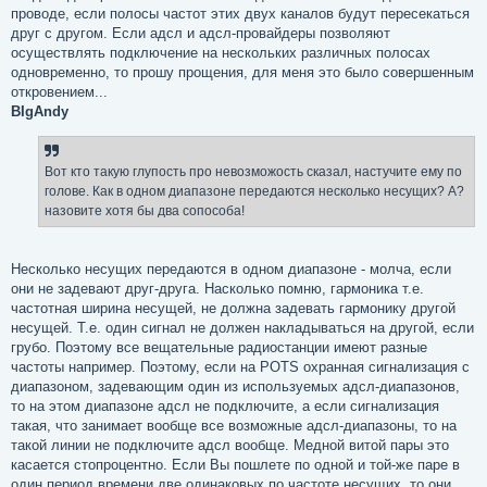
проводе, если полосы частот этих двух каналов будут пересекаться
друг с другом. Если адсл и адсл-провайдеры позволяют
осуществлять подключение на нескольких различных полосах
одновременно, то прошу прощения, для меня это было совершенным
откровением...
BIgAndy
Вот кто такую глупость про невозможость сказал, настучите ему по
голове. Как в одном диапазоне передаются несколько несущих? А?
назовите хотя бы два сопособа!
Несколько несущих передаются в одном диапазоне - молча, если
они не задевают друг-друга. Насколько помню, гармоника т.е.
частотная ширина несущей, не должна задевать гармонику другой
несущей. Т.е. один сигнал не должен накладываться на другой, если
грубо. Поэтому все вещательные радиостанции имеют разные
частоты например. Поэтому, если на POTS охранная сигнализация с
диапазоном, задевающим один из используемых адсл-диапазонов,
то на этом диапазоне адсл не подключите, а если сигнализация
такая, что занимает вообще все возможные адсл-диапазоны, то на
такой линии не подключите адсл вообще. Медной витой пары это
касается стопроцентно. Если Вы пошлете по одной и той-же паре в
один период времени две одинаковых по частоте несущих, то они