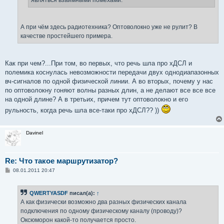
являться взаимными помехами.
А при чём здесь радиотехника? Оптоволокно уже не рулит? В
качестве простейшего примера.
Как при чем?...При том, во первых, что речь шла про хДСЛ и
полемика коснулась невозможности передачи двух однодиапазонных
вч-сигналов по одной физической линии. А во вторых, почему у нас
по оптоволокну гоняют волны разных длин, а не делают все все все
на одной длине? А в третьих, причем тут оптоволокно и его
рульность, когда речь шла все-таки про хДСЛ?? ))
Davinel
Re: Что такое маршрутизатор?
С
08.01.2011 20:47
о
о
б
QWERTYASDF
писал(а):
↑
щ
е
А как физически возможно два разных физических канала
н
подключения по одному физическому каналу (проводу)?
и
е
Оксюморон какой-то получается просто.