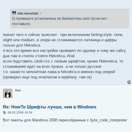
sda
писал(а):
↑
5) проверьте установлена ли библиотека cairo (если нет -
поставьте).
значит чего я сейчас выяснил - при включенном hinting-style: none,
slight или medium, в опере не сглаживаются латиница и цифры
только для Helvetica.
я все это время все настройки проверял по одному и тому же сайту,
дык там в стилях стояло Helvetica, Arial
если подставить свой css с любым шрифтом, кроме Helevetica, то
сглаживание идет на всех буквах, а не только русских
т.е. какая-то непонятная лажа в helvetica и именно под оперой
(проверил еще под огнелисом и epiphany, там ок)
Eter
Re: HowTo Шрифты лучше, чем в Windows
С
06.02.2008 16:34
о
о
Вот пакеты для Mandriva 2008 пересобранные с byte_code_interpreter
б
-
щ
е