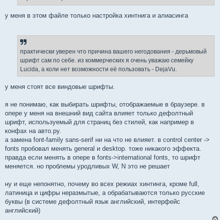
у меня в этом файле только настройка хинтнига и алиасинга
практически уверен что причина вашего негодования - дерьмовый
шрифт сам по себе. из коммерческих я очень уважаю семейку
Lucida, а коли нет возможности её пользовать - DejaVu.
у меня стоят все виндовые шрифты.
я не понимаю, как выбирать шрифты, отображаемые в браузере. в
опере у меня на внешний вид сайта влияет только дефолтный
шрифт, используемый для страниц без стилей, как например в
конфах на авто.ру.
а замена font-family sans-serif ни на что не влияет. в control center ->
fonts пробовал менять general и desktop. тоже никакого эффекта.
правда если менять в опере в fonts->international fonts, то шрифт
меняется. но проблемы уродливых W, N это не решает
ну и еще непонятно, почему во всех режиах хинтинга, кроме full,
латиница и цифры неразмытые, а обрабатываются только русские
буквы (в системе дефолтный язык английский, интерфейс
английский)