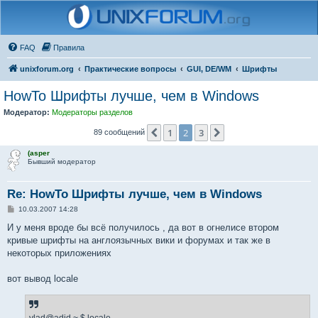
FAQ
Правила
unixforum.org
Практические вопросы
GUI, DE/WM
Шрифты
HowTo Шрифты лучше, чем в Windows
Модератор:
Модераторы разделов
1
2
3
Пред.
След.
89 сообщений
(asper
Бывший модератор
Re: HowTo Шрифты лучше, чем в Windows
С
10.03.2007 14:28
о
о
И у меня вроде бы всё получилось , да вот в огнелисе втором
б
кривые шрифты на англоязычных вики и форумах и так же в
щ
е
некоторых приложениях
н
и
е
вот вывод locale
vlad@adid ~ $ locale