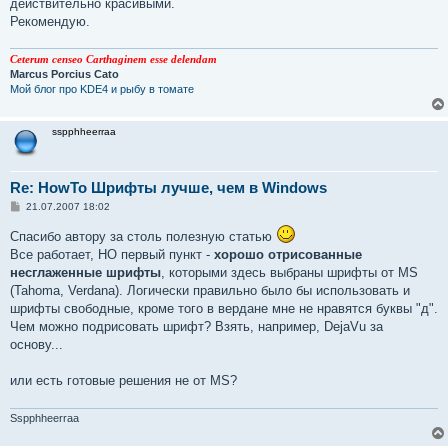
действительно красивыми.
и
е
Рекомендую.
Ceterum censeo Carthaginem esse delendam
Marcus Porcius Cato
Мой блог про KDE4 и рыбу в томате
sspphheerraa
Re: HowTo Шрифты лучше, чем в Windows
С
21.07.2007 18:02
о
о
Спасибо автору за столь полезную статью
б
Все работает, НО первый пункт -
хорошо отрисованные
щ
е
несглаженные шрифты
, которыми здесь выбраны шрифты от MS
н
(Tahoma, Verdana). Логически правильно было бы использовать и
и
е
шрифты свободные, кроме того в вердане мне не нравятся буквы "д".
Чем можно подрисовать шрифт? Взять, например, DejaVu за
основу...
или есть готовые решения не от MS?
Sspphheerraa