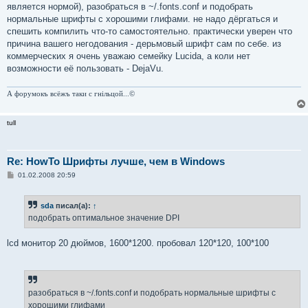
является нормой), разобраться в ~/.fonts.conf и подобрать
нормальные шрифты с хорошими глифами. не надо дёргаться и
спешить компилить что-то самостоятельно. практически уверен что
причина вашего негодования - дерьмовый шрифт сам по себе. из
коммерческих я очень уважаю семейку Lucida, а коли нет
возможности её пользовать - DejaVu.
А форумокъ всёжъ таки с гнiльцой...©
tull
Re: HowTo Шрифты лучше, чем в Windows
С
01.02.2008 20:59
о
о
б
sda
писал(а):
↑
щ
е
подобрать оптимальное значение DPI
н
и
е
lcd монитор 20 дюймов, 1600*1200. пробовал 120*120, 100*100
разобраться в ~/.fonts.conf и подобрать нормальные шрифты с
хорошими глифами