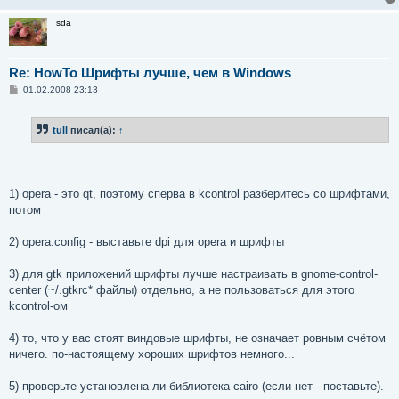
sda
Re: HowTo Шрифты лучше, чем в Windows
С
01.02.2008 23:13
о
о
б
tull
писал(а):
↑
щ
е
н
и
е
1) opera - это qt, поэтому сперва в kcontrol разберитесь со шрифтами,
потом
2) opera:config - выставьте dpi для opera и шрифты
3) для gtk приложений шрифты лучше настраивать в gnome-control-
center (~/.gtkrc* файлы) отдельно, а не пользоваться для этого
kcontrol-ом
4) то, что у вас стоят виндовые шрифты, не означает ровным счётом
ничего. по-настоящему хороших шрифтов немного...
5) проверьте установлена ли библиотека cairo (если нет - поставьте).