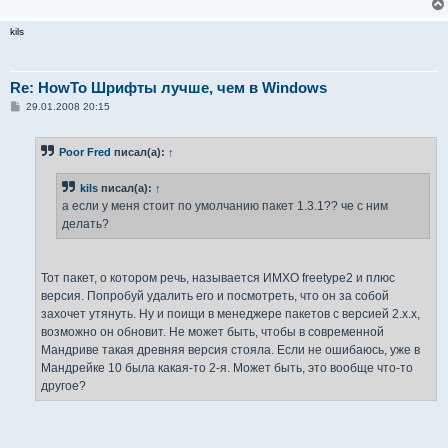
kils
Re: HowTo Шрифты лучше, чем в Windows
С
29.01.2008 20:15
о
о
б
Poor Fred
писал(а):
↑
щ
е
н
kils
писал(а):
↑
и
е
а если у меня стоит по умолчанию пакет 1.3.1?? че с ним
делать?
Тот пакет, о котором речь, называется ИМХО freetype2 и плюс
версия. Попробуй удалить его и посмотреть, что он за собой
захочет утянуть. Ну и поищи в менеджере пакетов с версией 2.х.х,
возможно он обновит. Не может быть, чтобы в современной
Мандриве такая древняя версия стояла. Если не ошибаюсь, уже в
Мандрейке 10 была какая-то 2-я. Может быть, это вообще что-то
другое?