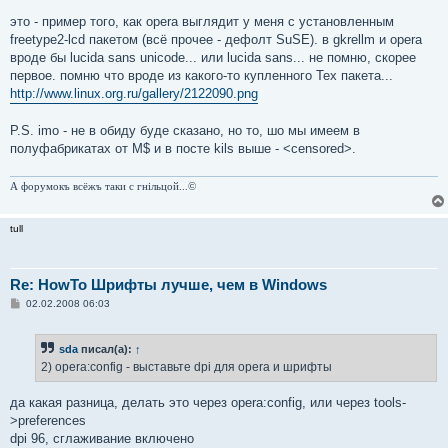
это - пример того, как opera выглядит у меня с установленным
freetype2-lcd пакетом (всё прочее - дефолт SuSE). в gkrellm и opera
вроде бы lucida sans unicode... или lucida sans... не помню, скорее
первое. помню что вроде из какого-то купленного Tex пакета...
http://www.linux.org.ru/gallery/2122090.png
P.S. imo - не в обиду буде сказано, но то, шо мы имеем в
полуфабрикатах от M$ и в посте kils выше - <censored>.
А форумокъ всёжъ таки с гнiльцой...©
tull
Re: HowTo Шрифты лучше, чем в Windows
С
02.02.2008 06:03
о
о
б
sda
писал(а):
↑
щ
е
2) opera:config - выставьте dpi для opera и шрифты
н
и
е
да какая разница, делать это через opera:config, или через tools-
>preferences
dpi 96, сглаживание включено