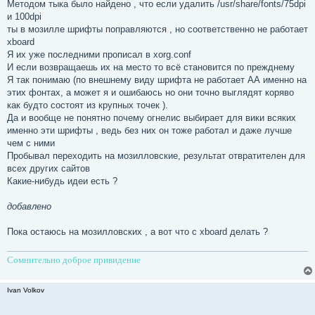
о
Методом тыка было найдено , что если удалить /usr/share/fonts/75dpi
б
и 100dpi
щ
е
ты в мозилле шрифты поправляются , но соответственно не работает
н
xboard
и
е
Я их уже последними прописал в xorg.conf
И если возвращаешь их на место то всё становится по прежднему
Я так понимаю (по внешнему виду шрифта не работает АА именно на
этих фонтах, а может я и ошибаюсь но они точно выглядят коряво
как будто состоят из крупных точек ).
Да и вообще не понятно почему огнелис выбирает для вики всяких
именно эти шрифты , ведь без них он тоже работал и даже лучше
чем с ними
Пробывал переходить на мозилловские, результат отвратителен для
всех других сайтов
Какие-нибудь идеи есть ?
добавлено
Пока остаюсь на мозилловских , а вот что с xboard делать ?
Сомнительно доброе привидение
Ivan Volkov