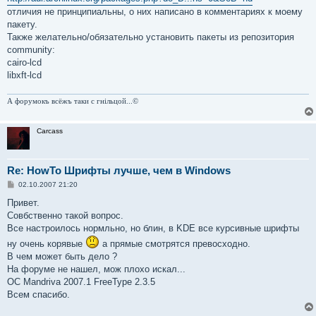
отличия не принципиальны, о них написано в комментариях к моему
пакету.
Также желательно/обязательно установить пакеты из репозитория
community:
cairo-lcd
libxft-lcd
А форумокъ всёжъ таки с гнiльцой...©
Carcass
Re: HowTo Шрифты лучше, чем в Windows
С
02.10.2007 21:20
о
о
Привет.
б
Совбственно такой вопрос.
щ
е
Все настроилось нормльно, но блин, в KDE все курсивные шрифты
н
ну очень корявые
а прямые смотрятся превосходно.
и
е
В чем может быть дело ?
На форуме не нашел, мож плохо искал...
ОС Mandriva 2007.1 FreeType 2.3.5
Всем спасибо.