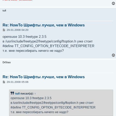
tull
Re: HowTo Шрифты лучше, чем в Windows
С
29.01.2008 04:20
о
о
opensuse 10.3 freetype 2.3.5
б
в /usr/include/freetype2/freetype/config/ftoption.h уже стоит
щ
е
#define TT_CONFIG_OPTION_BYTECODE_INTERPRETER
н
т.е. мне пересобирать ничего не надо?
и
е
DrStas
Re: HowTo Шрифты лучше, чем в Windows
С
29.01.2008 05:06
о
о
б
tull
писал(а):
↑
щ
е
opensuse 10.3 freetype 2.3.5
н
в /usr/include/freetype2/freetype/config/ftoption.h уже стоит
и
е
#define TT_CONFIG_OPTION_BYTECODE_INTERPRETER
т.е. мне пересобирать ничего не надо?