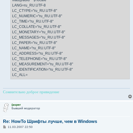
LANG=ru_RU.UTF-8
LC_CTYPE="ru_RU.UTF-8"
LC_NUMERIC="ru_RU.UTF-8"
LC_TIME="ru_RU.UTF-8"
LC_COLLATE="ru_RU.UTF-8"
LC_MONETARY="ru_RU.UTF-8"
LC_MESSAGES="ru_RU.UTF-8"
LC_PAPER="ru_RU.UTF-8"
LC_NAME="ru_RU.UTF-8"
LC_ADDRESS="ru_RU.UTF-8"
LC_TELEPHONE="ru_RU.UTF-8"
LC_MEASUREMENT="ru_RU.UTF-8"
LC_IDENTIFICATION="ru_RU.UTF-8"
LC_ALL=
Сомнительно доброе привидение
(asper
Бывший модератор
Re: HowTo Шрифты лучше, чем в Windows
С
11.03.2007 22:50
о