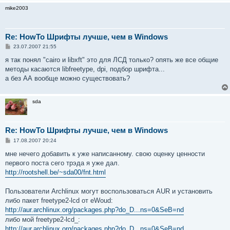
mike2003
Re: HowTo Шрифты лучше, чем в Windows
С
23.07.2007 21:55
о
о
я так понял "cairo и libxft" это для ЛСД только? опять же все общие
б
методы касаются libfreetype, dpi, подбор шрифта...
щ
е
а без АА вообще можно существовать?
н
и
е
sda
Re: HowTo Шрифты лучше, чем в Windows
С
17.08.2007 20:24
о
о
мне нечего добавить к уже написанному. свою оценку ценности
б
первого поста сего трэда я уже дал.
щ
е
http://rootshell.be/~sda00/fnt.html
н
и
е
Пользователи Archlinux могут воспользоваться AUR и установить
либо пакет freetype2-lcd от eWoud:
http://aur.archlinux.org/packages.php?do_D...ns=0&SeB=nd
либо мой freetype2-lcd_:
http://aur.archlinux.org/packages.php?do_D...ns=0&SeB=nd