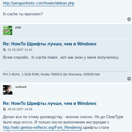
н
http://penguinfonts.com/howto/debian.php
и
е
fc-cache ты прогонял?
plab
Re: HowTo Шрифты лучше, чем в Windows
С
31.03.2007 11:41
о
о
Всем спасибо.. fc-cache помог.. вот как онон у меня получилось:
б
щ
е
н
и
PIV 2.4GHz, 1.5GB RAM, Nvidia 7600GS && Xinerama, 420GB hdd
е
solshark
Re: HowTo Шрифты лучше, чем в Windows
С
28.04.2007 18:08
о
о
Делал все по этому руководству - вполне сносно. Но до ClearType
б
было еще ого-го. И только после выполнения инструкции с
щ
е
http://wiki.gentoo-xeffects.org/Font_Rendering
шрифты стали
н