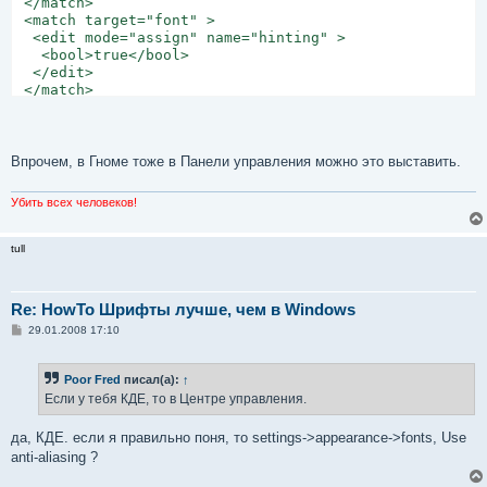
 </match>

 <match target="font" >

  <edit mode="assign" name="hinting" >

   <bool>true</bool>

  </edit>

 </match>

 <match target="font" >

  <edit mode="assign" name="hintstyle" >

   <const>hintslight</const>

  </edit>

Впрочем, в Гноме тоже в Панели управления можно это выставить.
 </match>

 <match target="font" >

Убить всех человеков!
  <edit mode="assign" name="antialias" >

   <bool>true</bool>

  </edit>

tull
 </match>

 <match target="font" >

  <test compare="more_eq" name="size" qual="any" >

Re: HowTo Шрифты лучше, чем в Windows
   <double>0</double>

С
29.01.2008 17:10
  </test>

о
  <test compare="less_eq" name="size" qual="any" >

о
   <double>10</double>

б
Poor Fred
писал(а):
↑
щ
  </test>

е
Если у тебя КДЕ, то в Центре управления.
  <edit mode="assign" name="antialias" >

н
   <bool>false</bool>

и
е
  </edit>

да, КДЕ. если я правильно поня, то settings->appearance->fonts, Use
 </match>

anti-aliasing ?
 <match target="font" >
