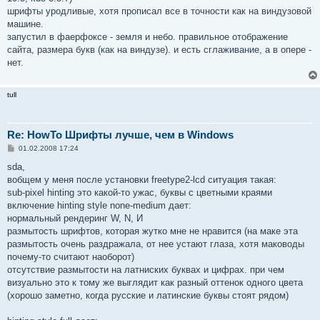
шрифты уродливые, хотя прописал все в точности как на виндузовой
машине.
запустил в фаерфоксе - земля и небо. правильное отображение
сайта, размера букв (как на виндузе). и есть сглаживание, а в опере -
нет.
tull
Re: HowTo Шрифты лучше, чем в Windows
С
01.02.2008 17:24
о
о
sda,
б
вобщем у меня после установки freetype2-lcd ситуация такая:
щ
е
sub-pixel hinting это какой-то ужас, буквы с цветными краями
н
включение hinting style none-medium дает:
и
е
нормальный рендеринг W, N, И
размытость шрифтов, которая жутко мне не нравится (на маке эта
размытость очень раздражала, от нее устают глаза, хотя маководы
почему-то считают наоборот)
отсутствие размытости на латниских буквах и цифрах. при чем
визуально это к тому же выглядит как разный оттенок одного цвета
(хорошо заметно, когда русские и латинские буквы стоят рядом)