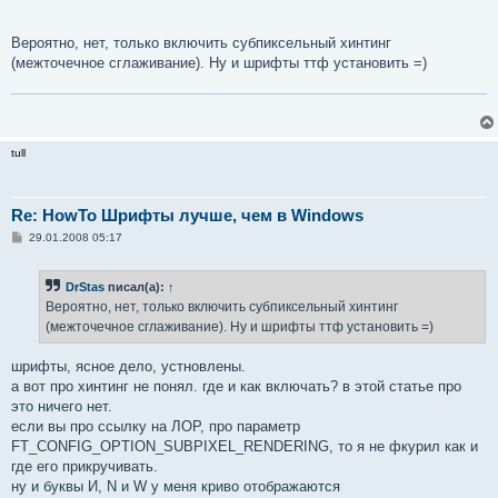
Вероятно, нет, только включить субпиксельный хинтинг
(межточечное сглаживание). Ну и шрифты ттф установить =)
tull
Re: HowTo Шрифты лучше, чем в Windows
С
29.01.2008 05:17
о
о
б
DrStas
писал(а):
↑
щ
е
Вероятно, нет, только включить субпиксельный хинтинг
н
(межточечное сглаживание). Ну и шрифты ттф установить =)
и
е
шрифты, ясное дело, устновлены.
а вот про хинтинг не понял. где и как включать? в этой статье про
это ничего нет.
если вы про ссылку на ЛОР, про параметр
FT_CONFIG_OPTION_SUBPIXEL_RENDERING, то я не фкурил как и
где его прикручивать.
ну и буквы И, N и W у меня криво отображаются