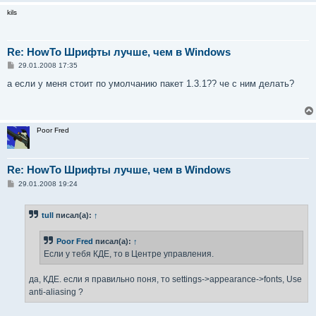
  <test compare="more_eq" name="pixelsize" qual="any" >
   <double>0</double>

kils
  </test>

  <test compare="less_eq" name="pixelsize" qual="any" >
   <double>13</double>

Re: HowTo Шрифты лучше, чем в Windows
  </test>

С
29.01.2008 17:35
  <edit mode="assign" name="antialias" >

о
   <bool>false</bool>

о
а если у меня стоит по умолчанию пакет 1.3.1?? че с ним делать?
б
  </edit>

щ
 </match>

е
</fontconfig>
н
и
Poor Fred
е
Re: HowTo Шрифты лучше, чем в Windows
С
29.01.2008 19:24
о
о
б
tull
писал(а):
↑
щ
е
н
Poor Fred
писал(а):
↑
и
е
Если у тебя КДЕ, то в Центре управления.
да, КДЕ. если я правильно поня, то settings->appearance->fonts, Use
anti-aliasing ?