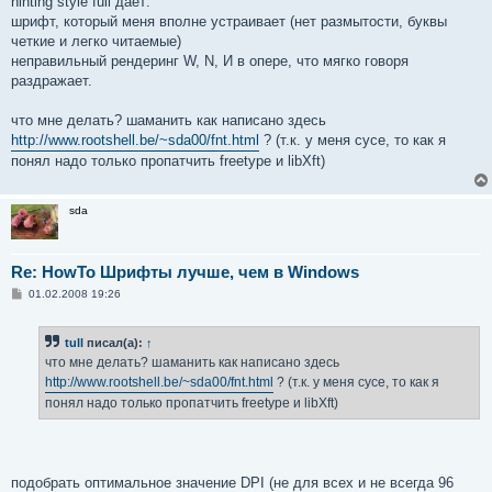
hinting style full дает:
шрифт, который меня вполне устраивает (нет размытости, буквы
четкие и легко читаемые)
неправильный рендеринг W, N, И в опере, что мягко говоря
раздражает.
что мне делать? шаманить как написано здесь
http://www.rootshell.be/~sda00/fnt.html
? (т.к. у меня сусе, то как я
понял надо только пропатчить freetype и libXft)
sda
Re: HowTo Шрифты лучше, чем в Windows
С
01.02.2008 19:26
о
о
б
tull
писал(а):
↑
щ
е
что мне делать? шаманить как написано здесь
н
http://www.rootshell.be/~sda00/fnt.html
? (т.к. у меня сусе, то как я
и
е
понял надо только пропатчить freetype и libXft)
подобрать оптимальное значение DPI (не для всех и не всегда 96