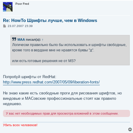
Poor Fred
Re: HowTo Шрифты лучше, чем в Windows
С
23.07.2007 15:39
о
о
б
MAA
писал(а):
↑
щ
е
Логически правильно было бы использовать и шрифты свободные,
н
кроме того в вердане мне не нравятся буквы "д".
и
е
или есть готовые решения не от MS?
Попробуй шрифты от RedHat:
http://www.press.redhat.com/2007/05/09/liberation-fonts/
Не знаю какие есть свободные проги для рисования шрифтов, но
виндовые и МАСовские профессиональные стоят как правило
недешево.
У вас нет необходимых прав для просмотра вложений в этом сообщении.
Убить всех человеков!