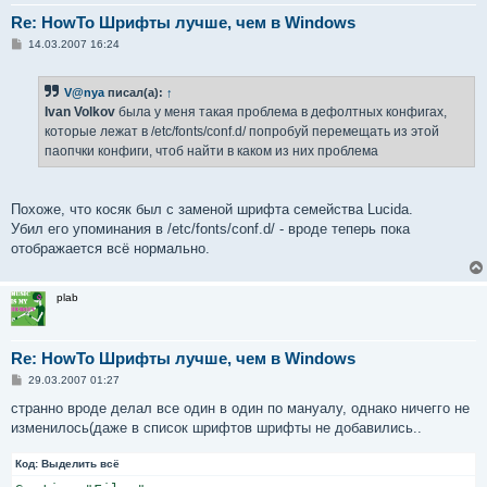
Re: HowTo Шрифты лучше, чем в Windows
С
14.03.2007 16:24
о
о
б
V@nya
писал(а):
↑
щ
е
Ivan Volkov
была у меня такая проблема в дефолтных конфигах,
н
которые лежат в /etc/fonts/conf.d/ попробуй перемещать из этой
и
е
паопчки конфиги, чтоб найти в каком из них проблема
Похоже, что косяк был с заменой шрифта семейства Lucida.
Убил его упоминания в /etc/fonts/conf.d/ - вроде теперь пока
отображается всё нормально.
plab
Re: HowTo Шрифты лучше, чем в Windows
С
29.03.2007 01:27
о
о
странно вроде делал все один в один по мануалу, однако ничегго не
б
изменилось(даже в список шрифтов шрифты не добавились..
щ
е
н
Код:
Выделить всё
и
е