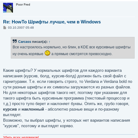
Poor Fred
Re: HowTo Шрифты лучше, чем в Windows
С
03.10.2007 05:48
о
о
б
Carcass
писал(а):
↑
щ
е
Все настроилось нормльно, но блин, в KDE все курсивные шрифты
н
и
ну очень корявые
а прямые смотрятся превосходно.
е
Какие шрифты? У нормальных шрифтов для каждого варианта
написания (курсив, болд, курсив-болд) должен быть свой файл с
гарнитурами. Т.е. если говорить строго, то Verdana и Verdana bold по
сути разные шрифты и их символы загружаются из разных файлов.
Но для некоторых шрифтов такого нет, поэтому при указании для
такого шрифта быть курсивным программа (текстовый процессор и
т.д.) просто тупо берет и наклоняет буквы. Опять же, грубо говоря,
курсив
и
наклонный
- абсолютно разные вещи и по-разному
выглядят.
Возможно, ты выбрал шрифты, у которых нет вариантов написания
"курсив", поэтому и выглядят коряво.
Убить всех человеков!