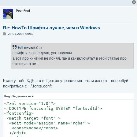
Poor Fred
Re: HowTo Шрифты лучше, чем в Windows
С
29.01.2008 05:43
о
о
б
tull
писал(а):
↑
щ
е
шрифты, ясное дело, устновлены.
н
а вот про хинтинг не понял. где и как включать? в этой статье про
и
е
это ничего нет.
Если у тебя КДЕ, то в Центре управления. Если же нет - попробуй
поиграться с ~/.fonts.conf:
Код:
Выделить всё
<?xml version="1.0"?>

<!DOCTYPE fontconfig SYSTEM "fonts.dtd">

<fontconfig>

 <match target="font" >

  <edit mode="assign" name="rgba" >

   <const>none</const>

  </edit>
