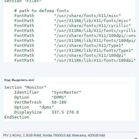
Section "Files"

    # path to defoma fonts

    FontPath        "/usr/share/fonts/X11/misc"

    FontPath        "/usr/X11R6/lib/X11/fonts/misc"

    FontPath        "/usr/share/fonts/X11/cyrillic"

    FontPath        "/usr/X11R6/lib/X11/fonts/cyrillic"
    FontPath        "/usr/share/fonts/X11/100dpi/:unsca
    FontPath        "/usr/X11R6/lib/X11/fonts/100dpi/:u
    FontPath        "/usr/share/fonts/X11/Type1"

    FontPath        "/usr/X11R6/lib/X11/fonts/Type1"

    FontPath        "/usr/share/fonts/X11/100dpi"

    FontPath        "/usr/X11R6/lib/X11/fonts/100dpi"

    FontPath        "/var/lib/defoma/x-ttcidfont-conf.d
    FontPath        "/usr/share/fonts/X11/75dpi/:unscal
    FontPath        "/usr/X11R6/lib/X11/fonts/75dpi/:un
    FontPath        "/usr/share/fonts/X11/75dpi"

Код:
Выделить всё
    FontPath        "/usr/X11R6/lib/X11/fonts/75dpi"

Section "Monitor"

    FontPath        "/usr/local/share/fonts/TTF"

    Identifier     "SyncMaster"

EndSection
    Option         "DPMS"

    VertRefresh    50-180

    Option    "dpms"

    DisplaySize    337.5 270.0

EndSection
PIV 2.4GHz, 1.5GB RAM, Nvidia 7600GS && Xinerama, 420GB hdd