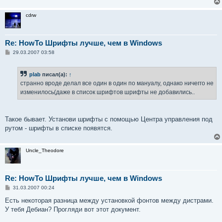
cdrw
Re: HowTo Шрифты лучше, чем в Windows
С
29.03.2007 03:58
о
о
б
plab
писал(а):
↑
щ
е
странно вроде делал все один в один по мануалу, однако ничегго не
н
изменилось(даже в список шрифтов шрифты не добавились..
и
е
Такое бывает. Установи шрифты с помощью Центра управления под
рутом - шрифты в списке появятся.
Uncle_Theodore
Re: HowTo Шрифты лучше, чем в Windows
С
31.03.2007 00:24
о
о
Есть некоторая разница между установкой фонтов между дистрами.
б
У тебя Дебиан? Прогляди вот этот документ.
щ
е