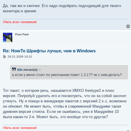
Да, там же и хинтинг. Его надо подобрать подходящий для твоего
монитора и зрения.
Убить всех человеков!
Poor Fred
Re: HowTo Шрифты лучше, чем в Windows
С
29.01.2008 19:32
о
о
б
kils
писал(а):
↑
щ
е
а если у меня стоит по умолчанию пакет 1.3.1?? че с ним делать?
н
и
е
Тот пакет, о котором речь, называется ИМХО freetype2 и плюс
версия. Попробуй удалить его и посмотреть, что он за собой захочет
утянуть. Ну и поищи в менеджере пакетов с версией 2.х.х, возможно
он обновит. Не может быть, чтобы в современной Мандриве такая
древняя версия стояла. Если не ошибаюсь, уже в Мандрейке 10
была какая-то 2-я. Может быть, это вообще что-то другое?
Убить всех человеков!