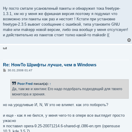
Ну посто смтале усановленый пакеты и обнаружил тока freetype-
1.3.1, хм но у меня же фришная версия поэтому я подумал что
возможно эти пакеты как раз и нестоят ! Кстати при установке
freetype-2.3.5 вывоит сообщение с ошибкой, типа утановите GNU
make или makepp новой версии, либо она вообще у меня отсутсвует!
и действительно из пакетов стоит толко какой-то makedir ((
tull
Re: HowTo Шрифты лучше, чем в Windows
С
30.01.2008 01:47
о
о
б
Poor Fred
писал(а):
↑
щ
е
Да, там же и хинтинг. Его надо подобрать подходящий для твоего
н
монитора и зрения.
и
е
но на уродливые И, N, W это не влияет. как это побороть?
и еще - как я не бился, у меня чего-то в опере все выглядит просто
ужасно
я поставил opera-9.25-20071214.6-shared-qt.i386-en.rpm (opensuse
10.3, kde 3.5.7)