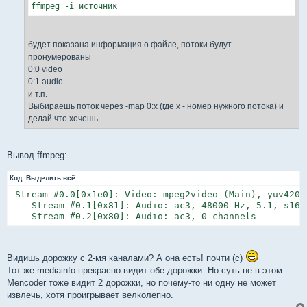
ffmpeg -i источник
будет показана информация о файле, потоки будут
пронумерованы
0:0 video
0:1 audio
и т.п.
Выбираешь поток через -map 0:x (где x - номер нужного потока) и
делай что хочешь.
Вывод ffmpeg:
Код:
Выделить всё
 Stream #0.0[0x1e0]: Video: mpeg2video (Main), yuv420p
    Stream #0.1[0x81]: Audio: ac3, 48000 Hz, 5.1, s16, 
    Stream #0.2[0x80]: Audio: ac3, 0 channels
Видишь дорожку с 2-мя каналами? А она есть! почти (с)
Тот же mediainfo прекрасно видит обе дорожки. Но суть не в этом.
Mencoder тоже видит 2 дорожки, но почему-то ни одну не может
извлечь, хотя проигрывает велколепно.