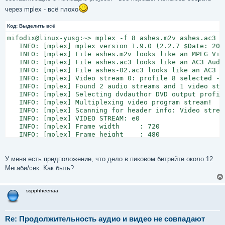
через mplex - всё плохо
Код:
Выделить всё
mifodix@linux-yusg:~> mplex -f 8 ashes.m2v ashes.ac3 a
   INFO: [mplex] mplex version 1.9.0 (2.2.7 $Date: 200
   INFO: [mplex] File ashes.m2v looks like an MPEG Vide
   INFO: [mplex] File ashes.ac3 looks like an AC3 Audio
   INFO: [mplex] File ashes-02.ac3 looks like an AC3 Au
   INFO: [mplex] Video stream 0: profile 8 selected - 
   INFO: [mplex] Found 2 audio streams and 1 video stre
   INFO: [mplex] Selecting dvdauthor DVD output profile
   INFO: [mplex] Multiplexing video program stream!

   INFO: [mplex] Scanning for header info: Video stream
   INFO: [mplex] VIDEO STREAM: e0

   INFO: [mplex] Frame width     : 720

   INFO: [mplex] Frame height    : 480

   INFO: [mplex] Aspect ratio    : 16:9 display

   INFO: [mplex] Picture rate    : 29.970 frames/sec

   INFO: [mplex] Bit rate        : 9000000 bits/sec

У меня есть предположение, что дело в пиковом битрейте около 12
   INFO: [mplex] Vbv buffer size : 229376 bytes

Мегаби/сек. Как быть?
   INFO: [mplex] CSPF            : 0

   INFO: [mplex] Scanning for header info: AC3 Audio s
   INFO: [mplex] AC3 frame size = 768

sspphheerraa
   INFO: [mplex] AC3 AUDIO STREAM:

   INFO: [mplex] Bit rate       :    24576 bytes/sec (1
   INFO: [mplex] Frequency      :     48000 Hz

Re: Продолжительность аудио и видео не совпадают
   INFO: [mplex] Scanning for header info: AC3 Audio s