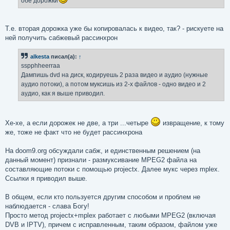
обе дорожки
Т.е. вторая дорожка уже бы копировалась к видео, так? - рискуете на
ней получить сабжевый рассинхрон
alkesta
писал(а):
↑
sspphheerraa
Дампишь dvd на диск, кодируешь 2 раза видео и аудио (нужные
аудио потоки), а потом муксишь из 2-х файлов - одно видео и 2
аудио, как я выше приводил.
Хе-хе, а если дорожек не две, а три ...четыре
извращение, к тому
же, тоже не факт что не будет рассинхрона
На doom9.org обсуждали сабж, и единственным решением (на
данный момент) признали - размуксивание MPEG2 файла на
составляющие потоки с помощью projectx. Далее мукс через mplex.
Ссылки я приводил выше.
В общем, если кто пользуется другим способом и проблем не
наблюдается - слава Богу!
Просто метод projectx+mplex работает с любыми MPEG2 (включая
DVB и IPTV), причем с исправленным, таким образом, файлом уже