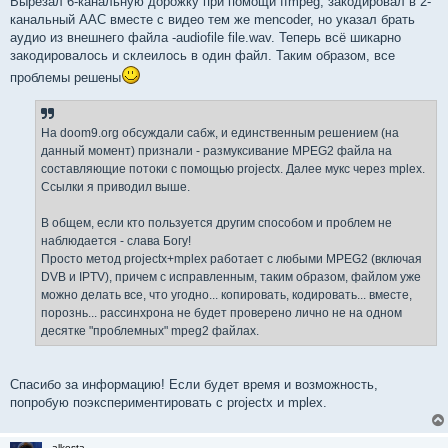
Вырезал 6-канальную дорожку при помощи ffmpeg, закодировал в 2-
канальный AAC вместе с видео тем же mencoder, но указал брать
аудио из внешнего файла -audiofile file.wav. Теперь всё шикарно
закодировалось и склеилось в один файл. Таким образом, все
проблемы решены
На doom9.org обсуждали сабж, и единственным решением (на
данный момент) признали - размуксивание MPEG2 файла на
составляющие потоки с помощью projectx. Далее мукс через mplex.
Ссылки я приводил выше.
В общем, если кто пользуется другим способом и проблем не
наблюдается - слава Богу!
Просто метод projectx+mplex работает с любыми MPEG2 (включая
DVB и IPTV), причем с исправленным, таким образом, файлом уже
можно делать все, что угодно... копировать, кодировать... вместе,
порознь... рассинхрона не будет проверено лично не на одном
десятке "проблемных" mpeg2 файлах.
Спасибо за информацию! Если будет время и возможность,
попробую поэкспериментировать с projectx и mplex.
alkesta