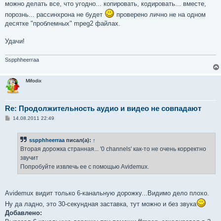
можно делать все, что угодно... копировать, кодировать... вместе,
порознь... рассинхрона не будет
проверено лично не на одном
десятке "проблемных" mpeg2 файлах.
Удачи!
Sspphheerraa
Mifodix
Re: Продолжительность аудио и видео не совпадают
С
14.08.2011 22:49
о
о
б
sspphheerraa
писал(а):
↑
щ
е
Вторая дорожка странная... '0 channels' как-то не очень корректно
н
звучит
и
е
Попробуйте извлечь ее с помощью Avidemux.
Avidemux видит только 6-канальную дорожку...Видимо дело плохо.
Ну да ладно, это 30-секундная заставка, тут можно и без звука
Добавлено: