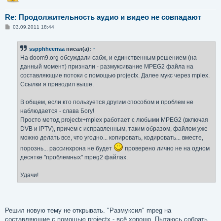
Re: Продолжительность аудио и видео не совпадают
С
03.09.2011 18:44
о
о
б
sspphheerraa
писал(а):
↑
щ
е
На doom9.org обсуждали сабж, и единственным решением (на
н
данный момент) признали - размуксивание MPEG2 файла на
и
е
составляющие потоки с помощью projectx. Далее мукс через mplex.
Ссылки я приводил выше.
В общем, если кто пользуется другим способом и проблем не
наблюдается - слава Богу!
Просто метод projectx+mplex работает с любыми MPEG2 (включая
DVB и IPTV), причем с исправленным, таким образом, файлом уже
можно делать все, что угодно... копировать, кодировать... вместе,
порознь... рассинхрона не будет
проверено лично не на одном
десятке "проблемных" mpeg2 файлах.
Удачи!
Решил новую тему не открывать. "Размуксил" mpeg на
составляющие с помощью projectx - всё хорошо. Пытаюсь собрать