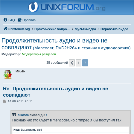
FAQ
Правила
unixforum.org
Практические вопросы
Мультимедиа
Обработка видео
Продолжительность аудио и видео не
совпадают
(Mencoder, DVD2H264 и странная аудиодорожка)
Модератор:
Модераторы разделов
1
2
Пред.
38 сообщений
Mifodix
Re: Продолжительность аудио и видео не
совпадают
С
14.08.2011 20:11
о
о
б
alkesta
писал(а):
↑
щ
е
Незнаю как это будет в mencoder, но с ffmpeg я бы поступил так
н
и
Код:
Выделить всё
е