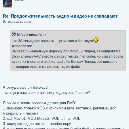
Re: Продолжительность аудио и видео не совпадают
С
15.08.2011 08:49
о
о
б
Mifodix
писал(а):
↑
щ
е
это 30-секундная заставка, тут можно и без звука
н
и
Добавлено:
е
Вырезал 6-канальную дорожку при помощи ffmpeg, закодировал в
2-канальный AAC вместе с видео тем же mencoder, но указал брать
аудио из внешнего файла -audiofile file.wav. Теперь всё шикарно
закодировалось и склеилось в один файл.
А откуда взялся file.wav?
Ты еще и заставки и рекламу кодируешь? зачем?
Я обычно таким образом делаю рип DVD:
1. выбираю только VOB с фильмом (все заставки, реклама, доп
материалы - лесом)
2. cat Movie1. VOB Movie2. VOB .. > all.VOB
3. кодирую видео-поток с -acodec copy
4. с помощью mrvmerge делаю готовый mkv-файл с аудио-потоками