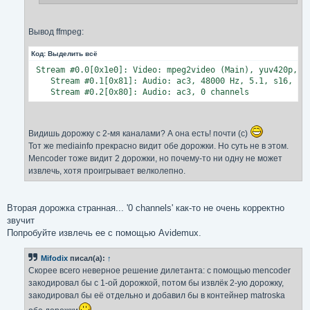
Вывод ffmpeg:
Код:
Выделить всё
 Stream #0.0[0x1e0]: Video: mpeg2video (Main), yuv420p, 72
    Stream #0.1[0x81]: Audio: ac3, 48000 Hz, 5.1, s16, 448
    Stream #0.2[0x80]: Audio: ac3, 0 channels
Видишь дорожку с 2-мя каналами? А она есть! почти (с)
Тот же mediainfo прекрасно видит обе дорожки. Но суть не в этом.
Mencoder тоже видит 2 дорожки, но почему-то ни одну не может
извлечь, хотя проигрывает велколепно.
Вторая дорожка странная... '0 channels' как-то не очень корректно
звучит
Попробуйте извлечь ее с помощью Avidemux.
Mifodix
писал(а):
↑
Скорее всего неверное решение дилетанта: с помощью mencoder
закодировал бы с 1-ой дорожкой, потом бы извлёк 2-ую дорожку,
закодировал бы её отдельно и добавил бы в контейнер matroska