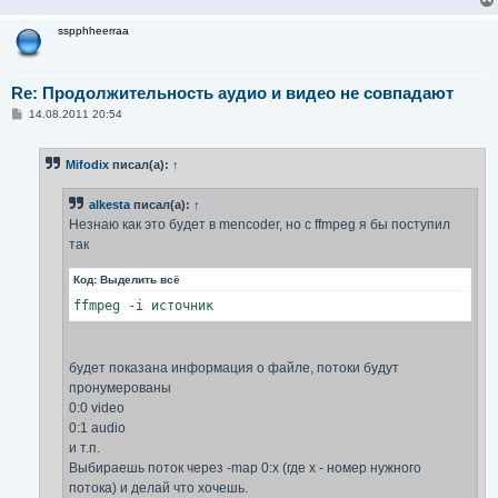
sspphheerraa
Re: Продолжительность аудио и видео не совпадают
С
14.08.2011 20:54
о
о
б
Mifodix
писал(а):
↑
щ
е
н
alkesta
писал(а):
↑
и
е
Незнаю как это будет в mencoder, но с ffmpeg я бы поступил
так
Код:
Выделить всё
ffmpeg -i источник
будет показана информация о файле, потоки будут
пронумерованы
0:0 video
0:1 audio
и т.п.
Выбираешь поток через -map 0:x (где x - номер нужного
потока) и делай что хочешь.