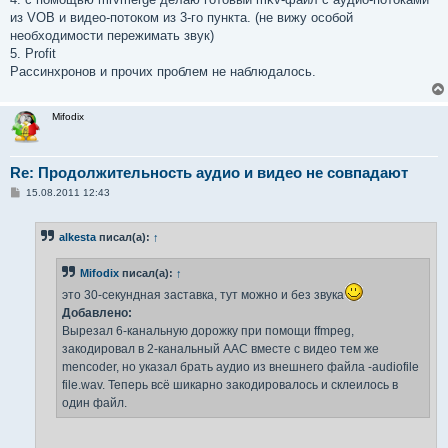
из VOB и видео-потоком из 3-го пункта. (не вижу особой
необходимости пережимать звук)
5. Profit
Рассинхронов и прочих проблем не наблюдалось.
Mifodix
Re: Продолжительность аудио и видео не совпадают
С
15.08.2011 12:43
о
о
б
alkesta
писал(а):
↑
щ
е
н
Mifodix
писал(а):
↑
и
е
это 30-секундная заставка, тут можно и без звука
Добавлено:
Вырезал 6-канальную дорожку при помощи ffmpeg,
закодировал в 2-канальный AAC вместе с видео тем же
mencoder, но указал брать аудио из внешнего файла -audiofile
file.wav. Теперь всё шикарно закодировалось и склеилось в
один файл.