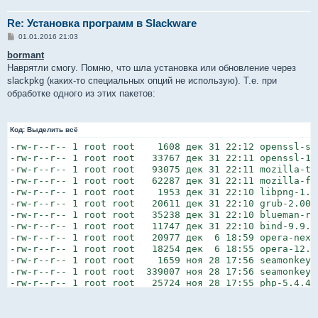
Re: Установка программ в Slackware
С
01.01.2016 21:03
о
о
bormant
б
Наврятли смогу. Помню, что шла установка или обновление через
щ
е
slackpkg (каких-то специальных опций не использую). Т.е. при
н
обработке одного из этих пакетов:
и
е
Код:
Выделить всё
-rw-r--r-- 1 root root    1608 дек 31 22:12 openssl-so
-rw-r--r-- 1 root root   33767 дек 31 22:11 openssl-1.
-rw-r--r-- 1 root root   93075 дек 31 22:11 mozilla-th
-rw-r--r-- 1 root root   62287 дек 31 22:11 mozilla-fi
-rw-r--r-- 1 root root    1953 дек 31 22:10 libpng-1.4
-rw-r--r-- 1 root root   20611 дек 31 22:10 grub-2.00-i
-rw-r--r-- 1 root root   35238 дек 31 22:10 blueman-r7
-rw-r--r-- 1 root root   11747 дек 31 22:10 bind-9.9.8
-rw-r--r-- 1 root root   20977 дек  6 18:59 opera-next-
-rw-r--r-- 1 root root   18254 дек  6 18:55 opera-12.16
-rw-r--r-- 1 root root    1659 ноя 28 17:56 seamonkey-
-rw-r--r-- 1 root root  339007 ноя 28 17:56 seamonkey-
-rw-r--r-- 1 root root   25724 ноя 28 17:55 php-5.4.45-
-rw-r--r-- 1 root root    5528 ноя 28 17:55 pcre-8.38-i
-rw-r--r-- 1 root root   22301 ноя 28 17:55 ntp-4.2.8p4
-rw-r--r-- 1 root root    5712 ноя 28 17:54 mozilla-ns