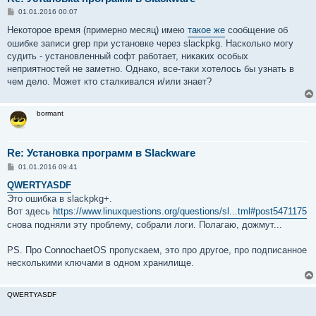
С
01.01.2016 00:07
о
о
Некоторое время (примерно месяц) имею
такое же
сообщение об
б
ошибке записи grep при установке через slackpkg. Насколько могу
щ
е
судить - установленный софт работает, никаких особых
н
неприятностей не заметно. Однако, все-таки хотелось бы узнать в
и
е
чем дело. Может кто сталкивался и/или знает?
bormant
Re: Установка программ в Slackware
С
01.01.2016 09:41
о
о
QWERTYASDF
б
Это ошибка в slackpkg+.
щ
е
Вот здесь
https://www.linuxquestions.org/questions/sl...tml#post5471175
н
снова подняли эту проблему, собрали логи. Полагаю, дожмут...
и
е
PS. Про ConnochaetOS пропускаем, это про другое, про подписанное
несколькими ключами в одном хранилище.
QWERTYASDF