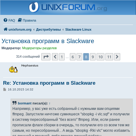
FAQ
Правила
unixforum.org
Дистрибутивы
Slackware Linux
Установка программ в Slackware
Модератор:
Модераторы разделов
Страница
8
из
11
1
6
7
8
9
10
11
Пред.
След.
314 сообщений
…
Hephaestus
Re: Установка программ в Slackware
С
16.10.2015 14:32
о
о
б
bormant
писал(а):
↑
щ
е
Например, у вас уже есть собранный с нужными вам опциями
н
ffmpeg. Запустили ничтоже сумняшеся "sbopkg -i vlc.sqf" и получили
и
е
в систему пересобранный "без всего" ffmpeg. Или, если ранее
прописали флаги сборки в очередь, то получили его со всем тем же
самым, но пересобранный... А ведь "sbopkg -Rki vlc" могло избавить
от лишней и вредной, либо просто лишней работы.