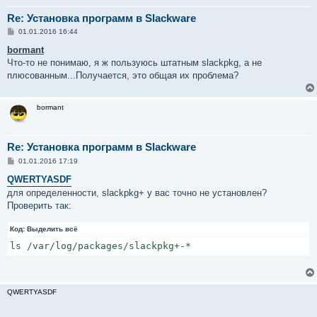
Re: Установка программ в Slackware
С
01.01.2016 16:44
о
о
bormant
б
Что-то не понимаю, я ж пользуюсь штатным slackpkg, а не
щ
е
плюсованным...Получается, это общая их проблема?
н
и
е
bormant
Re: Установка программ в Slackware
С
01.01.2016 17:19
о
о
QWERTYASDF
б
для определенности, slackpkg+ у вас точно не установлен?
щ
е
Проверить так:
н
и
е
Код:
Выделить всё
ls /var/log/packages/slackpkg+-*
QWERTYASDF