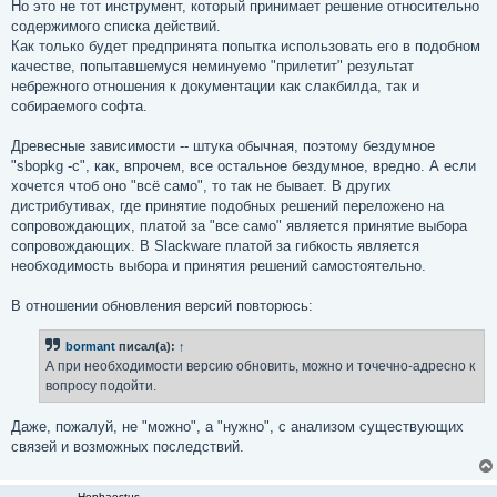
Но это не тот инструмент, который принимает решение относительно
содержимого списка действий.
Как только будет предпринята попытка использовать его в подобном
качестве, попытавшемуся неминуемо "прилетит" результат
небрежного отношения к документации как слакбилда, так и
собираемого софта.
Древесные зависимости -- штука обычная, поэтому бездумное
"sbopkg -c", как, впрочем, все остальное бездумное, вредно. А если
хочется чтоб оно "всё само", то так не бывает. В других
дистрибутивах, где принятие подобных решений переложено на
сопровождающих, платой за "все само" является принятие выбора
сопровождающих. В Slackware платой за гибкость является
необходимость выбора и принятия решений самостоятельно.
В отношении обновления версий повторюсь:
bormant
писал(а):
↑
А при необходимости версию обновить, можно и точечно-адресно к
вопросу подойти.
Даже, пожалуй, не "можно", а "нужно", с анализом существующих
связей и возможных последствий.
Hephaestus