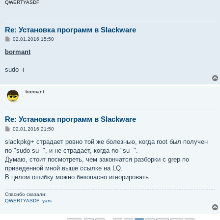
QWERTYASDF
Re: Установка программ в Slackware
С
02.01.2016 15:50
о
о
bormant
б
щ
е
sudo -i
н
и
е
bormant
Re: Установка программ в Slackware
С
02.01.2016 21:50
о
о
slackpkg+ страдает ровно той же болезнью, когда root был получен
б
по "sudo su -", и не страдает, когда по "su -".
щ
е
Думаю, стоит посмотреть, чем закончатся разборки с grep по
н
приведенной мной выше ссылке на LQ.
и
е
В целом ошибку можно безопасно игнорировать.
Спасибо сказали:
QWERTYASDF
,
yars