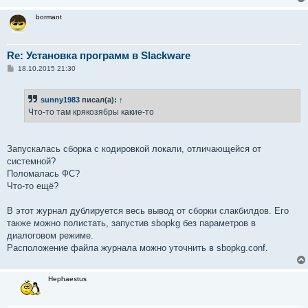
bormant
Re: Установка программ в Slackware
С
18.10.2015 21:30
о
о
б
sunny1983
писал(а):
↑
щ
е
Что-то там крякозябры какие-то
н
и
е
Запускалась сборка с кодировкой локали, отличающейся от
системной?
Поломалась ФС?
Что-то ещё?
В этот журнал дублируется весь вывод от сборки слакбилдов. Его
также можно полистать, запустив sbopkg без параметров в
диалоговом режиме.
Расположение файла журнала можно уточнить в sbopkg.conf.
Hephaestus