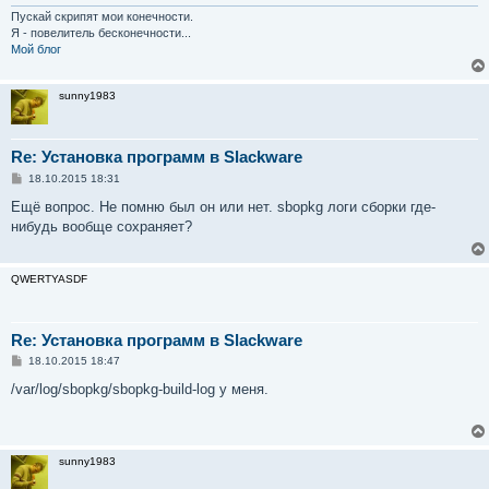
Пускай скрипят мои конечности.
Я - повелитель бесконечности...
Мой блог
sunny1983
Re: Установка программ в Slackware
С
18.10.2015 18:31
о
о
Ещё вопрос. Не помню был он или нет. sbopkg логи сборки где-
б
нибудь вообще сохраняет?
щ
е
н
и
QWERTYASDF
е
Re: Установка программ в Slackware
С
18.10.2015 18:47
о
о
/var/log/sbopkg/sbopkg-build-log у меня.
б
щ
е
н
и
sunny1983
е