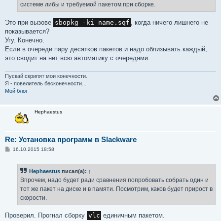
системе либы и требуемой пакетом при сборке.
и
е
Это при вызове
sbopkg -ki name.sqf
, когда ничего лишнего не
показывается?
Угу. Конечно.
Если в очереди пару десятков пакетов и надо облизывать каждый,
это сводит на нет всю автоматику с очередями.
Пускай скрипят мои конечности.
Я - повелитель бесконечности...
Мой блог
Hephaestus
Re: Установка программ в Slackware
С
16.10.2015 18:58
о
о
б
Hephaestus
писал(а):
↑
щ
е
Впрочем, надо будет ради сравнения попробовать собрать один и
н
тот же пакет на диске и в памяти. Посмотрим, каков будет прирост в
и
е
скорости.
Проверил. Прогнал сборку
vlc
единичным пакетом.