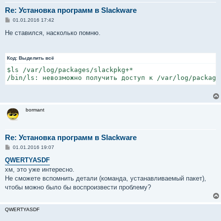
Re: Установка программ в Slackware
С
01.01.2016 17:42
о
о
Не ставился, насколько помню.
б
щ
е
н
Код:
Выделить всё
и
е
$ls /var/log/packages/slackpkg+*

/bin/ls: невозможно получить доступ к /var/log/package
bormant
Re: Установка программ в Slackware
С
01.01.2016 19:07
о
о
QWERTYASDF
б
хм, это уже интересно.
щ
е
Не сможете вспомнить детали (команда, устанавливаемый пакет),
н
чтобы можно было бы воспроизвести проблему?
и
е
QWERTYASDF