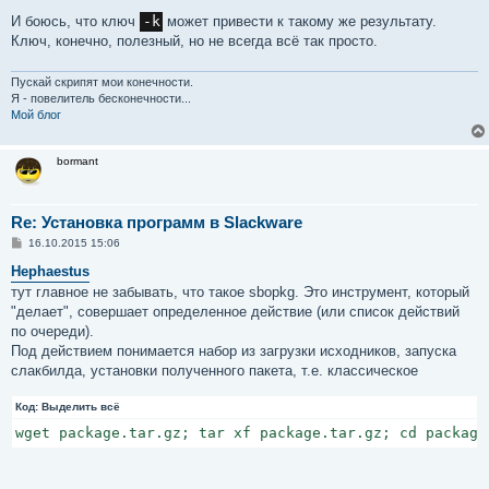
И боюсь, что ключ
-k
может привести к такому же результату.
Ключ, конечно, полезный, но не всегда всё так просто.
Пускай скрипят мои конечности.
Я - повелитель бесконечности...
Мой блог
bormant
Re: Установка программ в Slackware
С
16.10.2015 15:06
о
о
Hephaestus
б
тут главное не забывать, что такое sbopkg. Это инструмент, который
щ
е
"делает", совершает определенное действие (или список действий
н
по очереди).
и
е
Под действием понимается набор из загрузки исходников, запуска
слакбилда, установки полученного пакета, т.е. классическое
Код:
Выделить всё
wget package.tar.gz; tar xf package.tar.gz; cd package