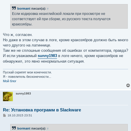
о
б
bormant
писал(а):
↑
щ
е
Если кодировка неанглийской локали при просмотре не
н
соответствует ей при сборке, из русского текста получатся
и
е
кракозябры.
Что ж, согласен.
Но даже в этом случае в логе, кроме кракозябров должно быть много
чего другого на латиннице.
Там же не сплошные сообщения об ошибках от компилятора, правда?
И если уважаемый
sunny1983
в логе ничего, кроме кракозябров не
обнаружил, это явно ненормальная ситуация.
Пускай скрипят мои конечности.
Я - повелитель бесконечности...
Мой блог
sunny1983
Re: Установка программ в Slackware
С
18.10.2015 23:51
о
о
б
bormant
писал(а):
↑
щ