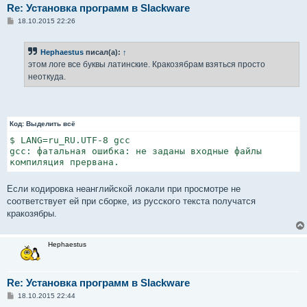
Re: Установка программ в Slackware
С
18.10.2015 22:26
о
о
б
Hephaestus
писал(а):
↑
щ
е
этом логе все буквы латинские. Кракозябрам взяться просто
н
неоткуда.
и
е
Код:
Выделить всё
$ LANG=ru_RU.UTF-8 gcc

gcc: фатальная ошибка: не заданы входные файлы

компиляция прервана.
Если кодировка неанглийской локали при просмотре не
соответствует ей при сборке, из русского текста получатся
кракозябры.
Hephaestus
Re: Установка программ в Slackware
С
18.10.2015 22:44
о