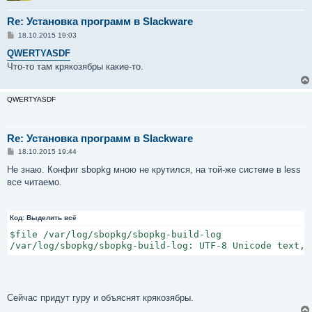
Re: Установка программ в Slackware
С
18.10.2015 19:03
о
о
QWERTYASDF
б
Что-то там крякозябры какие-то.
щ
е
н
и
QWERTYASDF
е
Re: Установка программ в Slackware
С
18.10.2015 19:44
о
о
Не знаю. Конфиг sbopkg мною не крутился, на той-же системе в less
б
все читаемо.
щ
е
н
и
Код:
е
Выделить всё
$file /var/log/sbopkg/sbopkg-build-log

/var/log/sbopkg/sbopkg-build-log: UTF-8 Unicode text, 
Сейчас придут гуру и объяснят крякозябры.