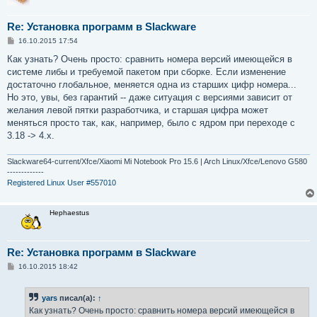
Re: Установка программ в Slackware
С
16.10.2015 17:54
о
о
Как узнать? Очень просто: сравнить номера версий имеющейся в
б
системе либы и требуемой пакетом при сборке. Если изменение
щ
е
достаточно глобальное, меняется одна из старших цифр номера...
н
Но это, увы, без гарантий -- даже ситуация с версиями зависит от
и
е
желания левой пятки разработчика, и старшая цифра может
меняться просто так, как, например, было с ядром при переходе с
3.18 -> 4.х.
Slackware64-current/Xfce/Xiaomi Mi Notebook Pro 15.6 | Arch Linux/Xfce/Lenovo G580
-------------
Registered Linux User #557010
Hephaestus
Re: Установка программ в Slackware
С
16.10.2015 18:42
о
о
б
yars
писал(а):
↑
щ
е
Как узнать? Очень просто: сравнить номера версий имеющейся в
н