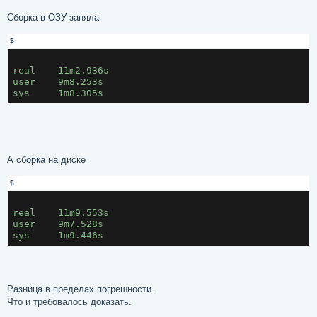
Сборка в ОЗУ заняла
$
real	11m2.936s

user	9m8.253s

А сборка на диске
$
real	11m9.553s

user	9m7.528s

Разница в пределах погрешности.
Что и требовалось доказать.