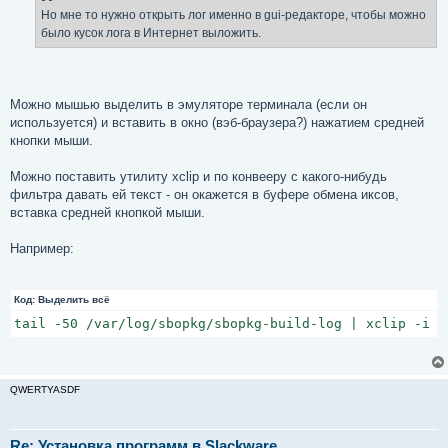
е
Но мне то нужно открыть лог именно в gui-редакторе, чтобы можно
н
было кусок лога в Интернет выложить.
и
е
Можно мышью выделить в эмуляторе терминала (если он
используется) и вставить в окно (вэб-браузера?) нажатием средней
кнопки мыши.
Можно поставить утилиту xclip и по конвееру с какого-нибудь
фильтра давать ей текст - он окажется в буфере обмена иксов,
вставка средней кнопкой мыши.
Например:
Код:
Выделить всё
tail -50 /var/log/sbopkg/sbopkg-build-log | xclip -i  
QWERTYASDF
Re: Установка программ в Slackware