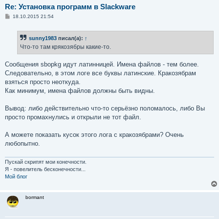
Re: Установка программ в Slackware
С
18.10.2015 21:54
о
о
б
sunny1983
писал(а):
↑
щ
е
Что-то там крякозябры какие-то.
н
и
е
Сообщения sbopkg идут латинницей. Имена файлов - тем более.
Следовательно, в этом логе все буквы латинские. Кракозябрам
взяться просто неоткуда.
Как минимум, имена файлов должны быть видны.
Вывод: либо действительно что-то серьёзно поломалось, либо Вы
просто промахнулись и открыли не тот файл.
А можете показать кусок этого лога с кракозябрами? Очень
любопытно.
Пускай скрипят мои конечности.
Я - повелитель бесконечности...
Мой блог
bormant