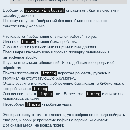
Вообще-то,
sbopkg -i vlc.sqf
спрашивает, брать локальный
слакбилд или нет.
Поэтому получить "собранный без всего" можно только по
собственному желанию.
Что касается "избавления от лишней работы", то увы.
Именно с
ffmpeg
у меня была проблема.
Собрал я его с нужными мне опциями и был доволен.
Потом через какое-то время прогнал проверку обновлений в
интерфейсе sbopkg.
Выдали мне список обновлений. Я его добавил в очередь и её
обработал.
Пакеты поставились.
ffmpeg
перестал работать, ругаясь в
терминал на отсутствующую библиотеку.
Оказалось, что в списке на обновление была какая-то библиотека, от
которой зависит
ffmpeg
.
Она обновилась, а
ffmpeg
- нет. Более того,
ffmpeg
и списках на
обновление не было.
Пересобрал
ffmpeg
- проблема ушла.
Это к разговору о том, что дескать, уже собранное не надо собирать
ещё раз, и вообще программе пофиг на версию библиотеки.
Вот оказывается, не всегда пофиг.