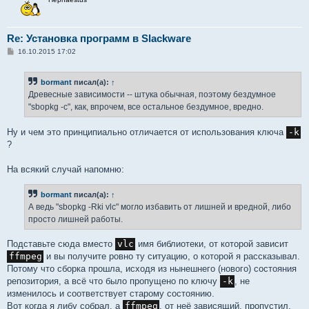
Re: Установка программ в Slackware
С
16.10.2015 17:02
о
о
б
bormant
писал(а):
↑
щ
е
Древесные зависимости -- штука обычная, поэтому бездумное
н
"sbopkg -c", как, впрочем, все остальное бездумное, вредно.
и
е
Ну и чем это принципиально отличается от использования ключа
-k
?
На всякий случай напомню:
bormant
писал(а):
↑
А ведь "sbopkg -Rki vlc" могло избавить от лишней и вредной, либо
просто лишней работы.
Подставьте сюда вместо
vlc
имя библиотеки, от которой зависит
ffmpeg
и вы получите ровно ту ситуацию, о которой я рассказывал.
Потому что сборка прошла, исходя из нынешнего (нового) состояния
репозитория, а всё что было пропущено по ключу
-k
, не
изменилось и соответствует старому состоянию.
Вот когда я либу собрал, а
ffmpeg
, от неё зависящий, пропустил,