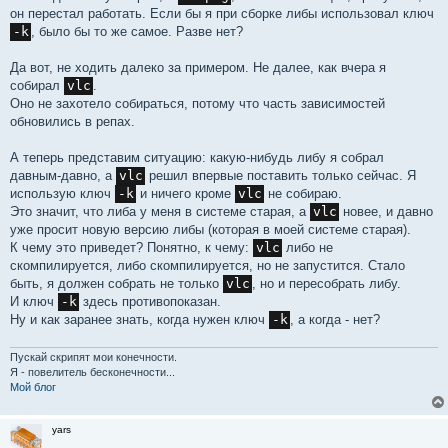
он перестал работать. Если бы я при сборке либы использовал ключ
-k
, было бы то же самое. Разве нет?
Да вот, не ходить далеко за примером. Не далее, как вчера я
собирал
vlc
.
Оно не захотело собираться, потому что часть зависимостей
обновились в репах.
А теперь представим ситуацию: какую-нибудь либу я собрал
давным-давно, а
vlc
решил впервые поставить только сейчас. Я
использую ключ
-k
и ничего кроме
vlc
не собираю.
Это значит, что либа у меня в системе старая, а
vlc
новее, и давно
уже просит новую версию либы (которая в моей системе старая).
К чему это приведет? Понятно, к чему:
vlc
либо не
скомпилируется, либо скомпилируется, но не запустится. Стало
быть, я должен собрать не только
vlc
, но и пересобрать либу.
И ключ
-k
здесь противопоказан.
Ну и как заранее знать, когда нужен ключ
-k
, а когда - нет?
Пускай скрипят мои конечности.
Я - повелитель бесконечности...
Мой блог
yars