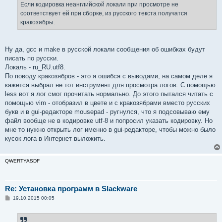
е
Если кодировка неанглийской локали при просмотре не
н
соответствует ей при сборке, из русского текста получатся
и
е
кракозябры.
Ну да, gcc и make в русской локали сообщения об ошибках будут
писать по русски.
Локаль - ru_RU.utf8.
По поводу кракозябров - это я ошибся с выводами, на самом деле я
кажется выбрал не тот инструмент для просмотра логов. С помощью
less вот я лог смог прочитать нормально. До этого пытался читать с
помощью vim - отобразил в цвете и с кракозябрами вместо русских
букв и в gui-редакторе mousepad - ругнулся, что я подсовываю ему
файл вообще не в кодировке utf-8 и попросил указать кодировку. Но
мне то нужно открыть лог именно в gui-редакторе, чтобы можно было
кусок лога в Интернет выложить.
QWERTYASDF
Re: Установка программ в Slackware
С
19.10.2015 00:05
о
о
б
щ