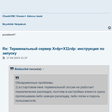
ChunkVNC Viewer+ Adress book
Brynhildr Helpdesk
punisher47
Re: Терминальный сервер Xrdp+X11rdp: инструкция по
запуску
С
17.04.2015 21:37
о
о
б
Bedazzled
писал(а):
↑
щ
е
н
и
е
Обнаруженные проблемы:
1) в стартовом окне терминальной сессии не работает
переключение раскладок, поэтому в настройках клиента сразу
прописываем либо нужную раскладку, либо логин и пароль
пользователя;