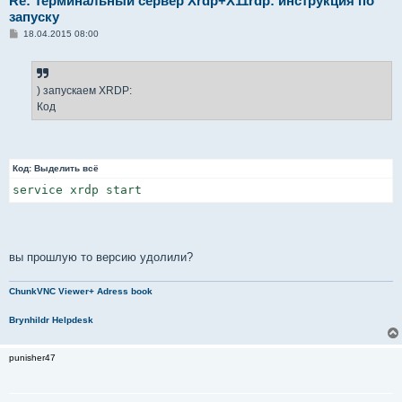
Re: Терминальный сервер Xrdp+X11rdp: инструкция по
запуску
С
18.04.2015 08:00
о
о
б
щ
е
) запускаем XRDP:
н
Код
и
е
Код:
Выделить всё
service xrdp start
вы прошлую то версию удолили?
ChunkVNC Viewer+ Adress book
Brynhildr Helpdesk
punisher47