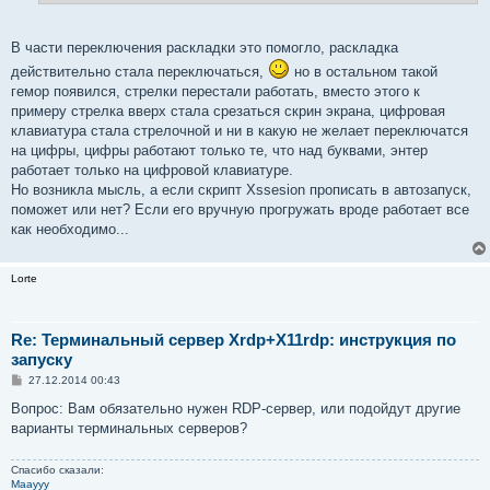
и
е
В части переключения раскладки это помогло, раскладка
действительно стала переключаться,
но в остальном такой
гемор появился, стрелки перестали работать, вместо этого к
примеру стрелка вверх стала срезаться скрин экрана, цифровая
клавиатура стала стрелочной и ни в какую не желает переключатся
на цифры, цифры работают только те, что над буквами, энтер
работает только на цифровой клавиатуре.
Но возникла мысль, а если скрипт Xssesion прописать в автозапуск,
поможет или нет? Если его вручную прогружать вроде работает все
как необходимо...
Lorte
Re: Терминальный сервер Xrdp+X11rdp: инструкция по
запуску
С
27.12.2014 00:43
о
о
Вопрос: Вам обязательно нужен RDP-сервер, или подойдут другие
б
варианты терминальных серверов?
щ
е
н
Спасибо сказали:
и
Maayyy
е