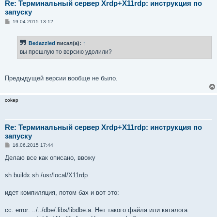
Re: Терминальный сервер Xrdp+X11rdp: инструкция по
запуску
С
19.04.2015 13:12
о
о
б
Bedazzled
писал(а):
↑
щ
е
вы прошлую то версию удолили?
н
и
е
Предыдущей версии вообще не было.
cokep
Re: Терминальный сервер Xrdp+X11rdp: инструкция по
запуску
С
16.06.2015 17:44
о
о
Делаю все как описано, ввожу
б
щ
е
sh buildx.sh /usr/local/X11rdp
н
и
е
идет компиляция, потом бах и вот это:
cc: error: ../../dbe/.libs/libdbe.a: Нет такого файла или каталога