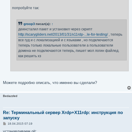
попробуйте так:
groop3
писал(а):
↑
деинсталил пакет и установил через скрипт
http://scarygliders.net/2013/01/31/x11rdp-...le-for-testing/
, теперь
все гуд и с локализацией и с языками , но подключаются
теперь только локальные пользователи а пользователи
домена не подключаются теперь, пишет мол логин файлед.
как решить хз
Можете подробно описать, что именно вы сделали?
Bedazzled
Re: Терминальный сервер Xrdp+X11rdp: инструкция по
запуску
С
18.04.2015 07:19
о
о
устанавливаем git: