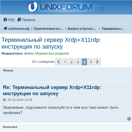
FAQ
Правила
unixforum.org
Практические вопросы
Бизнес и бухгалтерия под Линукс
Терминальные решения
Терминальный сервер Xrdp+X11rdp:
инструкция по запуску
Модераторы:
dimbor
,
Модераторы разделов
1
2
3
4
5
Пред.
След.
121 сообщение
Maayyy
Re: Терминальный сервер Xrdp+X11rdp:
инструкция по запуску
С
25.12.2014 11:05
о
о
Уважаемые, подскажите пожалуйста в чем все таки может быть
б
проблема?
щ
е
н
и
Bedazzled
е