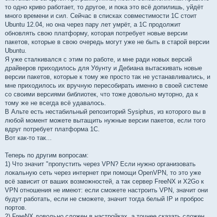
то одно криво работает, то другое, и пока это всё допилишь, уйдёт
много времени и сил. Сейчас в списках совместимости 1С стоит
Ubuntu 12.04, но она через пару лет умрёт, а 1С продолжит
обновлять свою платформу, которая потребует новые версии
пакетов, которые в свою очередь могут уже не быть в старой версии
Ubuntu.
Я уже сталкивался с этим по работе, и мне ради новых версий
драйверов приходилось для Убунту и Дебиана вытаскивать новые
версии пакетов, которые к тому же просто так не устанавливались, и
мне приходилось их вручную пересобирать именно в своей системе
со своими версиями библиотек, что тоже довольно муторно, да к
тому же не всегда всё удавалось.
В Альте есть нестабильный репозиторий Sysiphus, из которого вы в
любой момент можете вытащить нужные версии пакетов, если того
вдруг потребует платформа 1С.
Вот как-то так...
Теперь по другим вопросам:
1) Что значит "пропустить через VPN? Если нужно организовать
локальную сеть через интернет при помощи OpenVPN, то это уже
всё зависит от ваших возможностей, а так сервер FreeNX и X2Go к
VPN отношения не имеют: если сможете настроить VPN, значит они
будут работать, если не сможете, значит тогда белый IP и проброс
портов.
2) FreeNX довольно сложен в настройках, а точнее сказать сложен