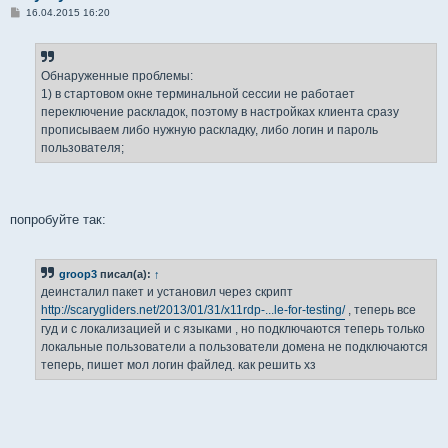
С
16.04.2015 16:20
о
о
б
щ
е
Обнаруженные проблемы:
н
1) в стартовом окне терминальной сессии не работает
и
е
переключение раскладок, поэтому в настройках клиента сразу
прописываем либо нужную раскладку, либо логин и пароль
пользователя;
попробуйте так:
groop3
писал(а):
↑
деинсталил пакет и установил через скрипт
http://scarygliders.net/2013/01/31/x11rdp-...le-for-testing/
, теперь все
гуд и с локализацией и с языками , но подключаются теперь только
локальные пользователи а пользователи домена не подключаются
теперь, пишет мол логин файлед. как решить хз