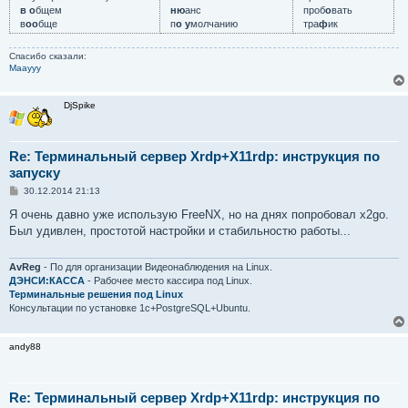
в о
бщем
ню
анс
проб
о
вать
в
оо
бще
п
о у
молчанию
тра
ф
ик
Спасибо сказали:
Maayyy
DjSpike
Re: Терминальный сервер Xrdp+X11rdp: инструкция по
запуску
С
30.12.2014 21:13
о
о
Я очень давно уже использую FreeNX, но на днях попробовал x2go.
б
Был удивлен, простотой настройки и стабильностю работы...
щ
е
н
и
AvReg
- По для организации Видеонаблюдения на Linux.
е
ДЭНСИ:КАССА
- Рабочее место кассира под Linux.
Терминальные решения под Linux
Консультации по установке 1с+PostgreSQL+Ubuntu.
andy88
Re: Терминальный сервер Xrdp+X11rdp: инструкция по