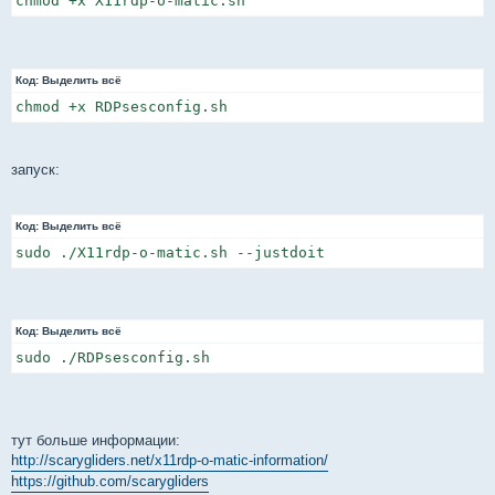
chmod +x X11rdp-o-matic.sh
Код:
Выделить всё
chmod +x RDPsesconfig.sh
запуск:
Код:
Выделить всё
sudo ./X11rdp-o-matic.sh --justdoit
Код:
Выделить всё
sudo ./RDPsesconfig.sh
тут больше информации:
http://scarygliders.net/x11rdp-o-matic-information/
https://github.com/scarygliders