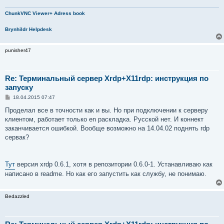
ChunkVNC Viewer+ Adress book
Brynhildr Helpdesk
punisher47
Re: Терминальный сервер Xrdp+X11rdp: инструкция по
запуску
С
18.04.2015 07:47
о
о
Проделал все в точности как и вы. Но при подключении к серверу
б
клиентом, работает только en раскладка. Русской нет. И коннект
щ
е
заканчивается ошибкой. Вообще возможно на 14.04.02 поднять rdp
н
сервак?
и
е
Тут
версия xrdp 0.6.1, хотя в репозитории 0.6.0-1. Устанавливаю как
написано в readme. Но как его запустить как службу, не понимаю.
Bedazzled