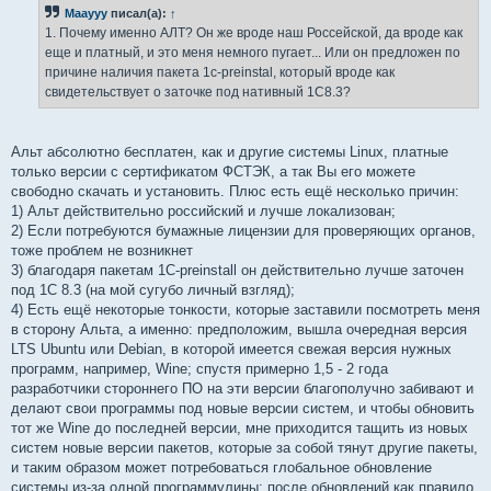
б
Maayyy
писал(а):
↑
щ
е
1. Почему именно АЛТ? Он же вроде наш Россейской, да вроде как
н
еще и платный, и это меня немного пугает... Или он предложен по
и
е
причине наличия пакета 1c-preinstal, который вроде как
свидетельствует о заточке под нативный 1C8.3?
Альт абсолютно бесплатен, как и другие системы Linux, платные
только версии с сертификатом ФСТЭК, а так Вы его можете
свободно скачать и установить. Плюс есть ещё несколько причин:
1) Альт действительно российский и лучше локализован;
2) Если потребуются бумажные лицензии для проверяющих органов,
тоже проблем не возникнет
3) благодаря пакетам 1C-preinstall он действительно лучше заточен
под 1С 8.3 (на мой сугубо личный взгляд);
4) Есть ещё некоторые тонкости, которые заставили посмотреть меня
в сторону Альта, а именно: предположим, вышла очередная версия
LTS Ubuntu или Debian, в которой имеется свежая версия нужных
программ, например, Wine; спустя примерно 1,5 - 2 года
разработчики стороннего ПО на эти версии благополучно забивают и
делают свои программы под новые версии систем, и чтобы обновить
тот же Wine до последней версии, мне приходится тащить из новых
систем новые версии пакетов, которые за собой тянут другие пакеты,
и таким образом может потребоваться глобальное обновление
системы из-за одной программулины; после обновлений как правило