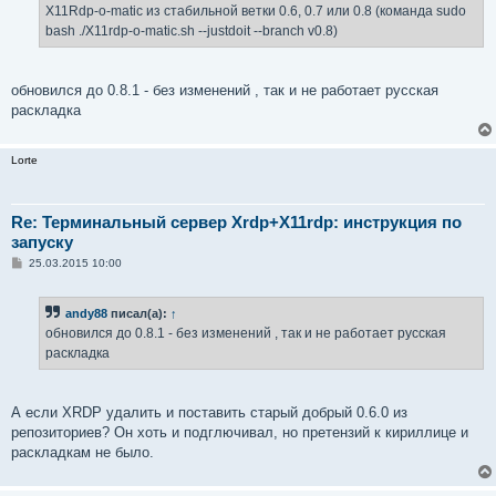
X11Rdp-o-matic из стабильной ветки 0.6, 0.7 или 0.8 (команда sudo
bash ./X11rdp-o-matic.sh --justdoit --branch v0.8)
обновился до 0.8.1 - без изменений , так и не работает русская
раскладка
Lorte
Re: Терминальный сервер Xrdp+X11rdp: инструкция по
запуску
С
25.03.2015 10:00
о
о
б
andy88
писал(а):
↑
щ
е
обновился до 0.8.1 - без изменений , так и не работает русская
н
раскладка
и
е
А если XRDP удалить и поставить старый добрый 0.6.0 из
репозиториев? Он хоть и подглючивал, но претензий к кириллице и
раскладкам не было.