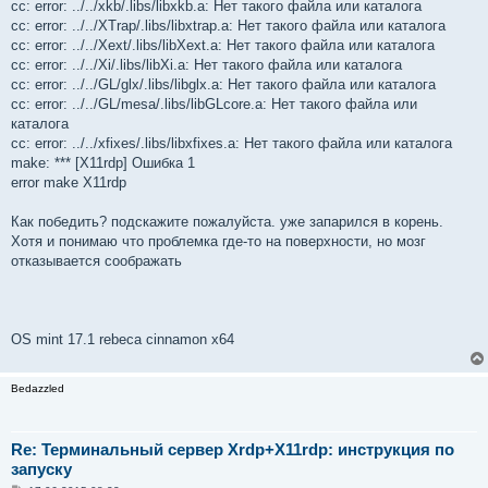
cc: error: ../../xkb/.libs/libxkb.a: Нет такого файла или каталога
cc: error: ../../XTrap/.libs/libxtrap.a: Нет такого файла или каталога
cc: error: ../../Xext/.libs/libXext.a: Нет такого файла или каталога
cc: error: ../../Xi/.libs/libXi.a: Нет такого файла или каталога
cc: error: ../../GL/glx/.libs/libglx.a: Нет такого файла или каталога
cc: error: ../../GL/mesa/.libs/libGLcore.a: Нет такого файла или
каталога
cc: error: ../../xfixes/.libs/libxfixes.a: Нет такого файла или каталога
make: *** [X11rdp] Ошибка 1
error make X11rdp
Как победить? подскажите пожалуйста. уже запарился в корень.
Хотя и понимаю что проблемка где-то на поверхности, но мозг
отказывается соображать
OS mint 17.1 rebeca cinnamon x64
Bedazzled
Re: Терминальный сервер Xrdp+X11rdp: инструкция по
запуску