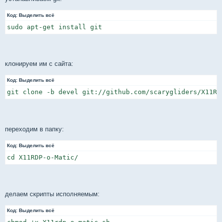
б
щ
Код:
е
Выделить всё
н
sudo apt-get install git
и
е
клонируем им с сайта:
Код:
Выделить всё
git clone -b devel git://github.com/scarygliders/X11RD
переходим в папку:
Код:
Выделить всё
cd X11RDP-o-Matic/
делаем скрипты исполняемым:
Код:
Выделить всё