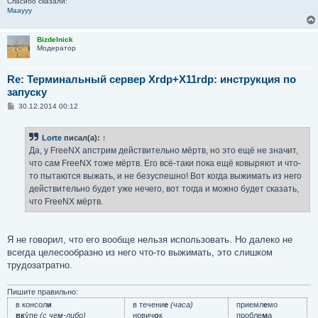
Спасибо сказали:
Maayyy
Bizdelnick
Модератор
Re: Терминальный сервер Xrdp+X11rdp: инструкция по
запуску
С
30.12.2014 00:12
о
о
б
Lorte
писал(а):
↑
щ
е
Да, у FreeNX апстрим действительно мёртв, но это ещё не значит,
н
что сам FreeNX тоже мёртв. Его всё-таки пока ещё ковыряют и что-
и
е
то пытаются выжать, и не безуспешно! Вот когда выжимать из него
действительно будет уже нечего, вот тогда и можно будет сказать,
что FreeNX мёртв.
Я не говорил, что его вообще нельзя использовать. Но далеко не
всегда целесообразно из него что-то выжимать, это слишком
трудозатратно.
Пишите правильно:
в консол
и
в течени
е
(часа)
приемл
е
мо
вк
у́пе
(с чем-либо)
нович
о
к
пробле
м
а