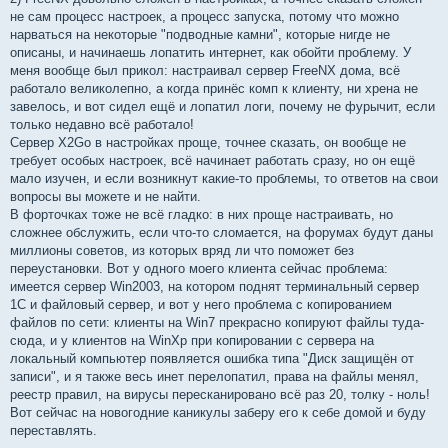
не сам процесс настроек, а процесс запуска, потому что можно
нарваться на некоторые "подводные камни", которые нигде не
описаны, и начинаешь лопатить интернет, как обойти проблему. У
меня вообще был прикол: настраивал сервер FreeNX дома, всё
работало великолепно, а когда принёс комп к клиенту, ни хрена не
завелось, и вот сидел ещё и лопатил логи, почему не фурычит, если
только недавно всё работало!
Сервер X2Go в настройках проще, точнее сказать, он вообще не
требует особых настроек, всё начинает работать сразу, но он ещё
мало изучен, и если возникнут какие-то проблемы, то ответов на свои
вопросы вы можете и не найти.
В форточках тоже не всё гладко: в них проще настраивать, но
сложнее обслужить, если что-то сломается, на форумах будут даны
миллионы советов, из которых вряд ли что поможет без
переустановки. Вот у одного моего клиента сейчас проблема:
имеется сервер Win2003, на котором поднят терминальный сервер
1С и файловый сервер, и вот у него проблема с копированием
файлов по сети: клиенты на Win7 прекрасно копируют файлы туда-
сюда, и у клиентов на WinXp при копировании с сервера на
локальный компьютер появляется ошибка типа "Диск защищён от
записи", и я также весь инет перелопатил, права на файлы менял,
реестр правил, на вирусы пересканировано всё раз 20, толку - ноль!
Вот сейчас на новогодние каникулы заберу его к себе домой и буду
переставлять.