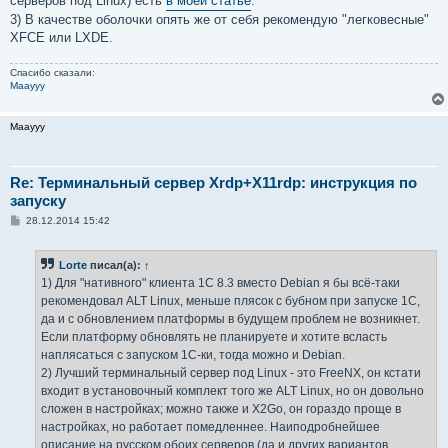
серверов под Linux) есть
в моей статье
.
3) В качестве оболочки опять же от себя рекомендую "легковесные"
XFCE или LXDE.
Спасибо сказали:
Maayyy
Maayyy
Re: Терминальный сервер Xrdp+X11rdp: инструкция по
запуску
С
28.12.2014 15:42
о
о
б
Lorte
писал(а):
↑
щ
е
1) Для "нативного" клиента 1С 8.3 вместо Debian я бы всё-таки
н
рекомендовал ALT Linux, меньше плясок с бубном при запуске 1С,
и
е
да и с обновлением платформы в будущем проблем не возникнет.
Если платформу обновлять не планируете и хотите всласть
наплясаться с запуском 1С-ки, тогда можно и Debian.
2) Лучший терминальный сервер под Linux - это FreeNX, он кстати
входит в установочный комплект того же ALT Linux, но он довольно
сложен в настройках; можно также и X2Go, он гораздо проще в
настройках, но работает помедленнее. Наиподробнейшее
описание на русском обоих серверов (да и других вариантов