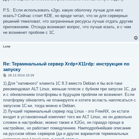
P.S.: Если использовать x2go, какую оболочку лучше для него
юзать? Сейчас стоит KDE, но вроде читал, что он для серверных
решений тяжеловат, что затраченные ресурсы лучше отдать другим
приложениям. Отсюда возникает вопрос, что лучше юзать, и с чем
не возникнет проблем с 1С.
Lorte
Re: Терминальный сервер Xrdp+X11rdp: инструкция по
запуску
С
28.12.2014 10:29
о
о
1) Для "нативного" клиента 1С 8.3 вместо Debian я бы всё-таки
б
рекомендовал ALT Linux, меньше плясок с бубном при запуске 1С, да
щ
е
и с обновлением платформы в будущем проблем не возникнет. Если
н
платформу обновлять не планируете и хотите всласть наплясаться с
и
е
запуском 1С-ки, тогда можно и Debian.
2) Лучший терминальный сервер под Linux - это FreeNX, он кстати
входит в установочный комплект того же ALT Linux, но он довольно
сложен в настройках; можно также и X2Go, он гораздо проще в
настройках, но работает помедленнее. Наиподробнейшее описание
на русском обоих серверов (да и других вариантов терминальных