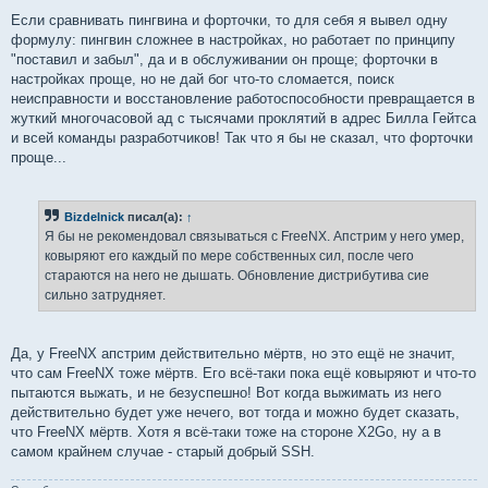
Если сравнивать пингвина и форточки, то для себя я вывел одну
формулу: пингвин сложнее в настройках, но работает по принципу
"поставил и забыл", да и в обслуживании он проще; форточки в
настройках проще, но не дай бог что-то сломается, поиск
неисправности и восстановление работоспособности превращается в
жуткий многочасовой ад с тысячами проклятий в адрес Билла Гейтса
и всей команды разработчиков! Так что я бы не сказал, что форточки
проще...
Bizdelnick
писал(а):
↑
Я бы не рекомендовал связываться с FreeNX. Апстрим у него умер,
ковыряют его каждый по мере собственных сил, после чего
стараются на него не дышать. Обновление дистрибутива сие
сильно затрудняет.
Да, у FreeNX апстрим действительно мёртв, но это ещё не значит,
что сам FreeNX тоже мёртв. Его всё-таки пока ещё ковыряют и что-то
пытаются выжать, и не безуспешно! Вот когда выжимать из него
действительно будет уже нечего, вот тогда и можно будет сказать,
что FreeNX мёртв. Хотя я всё-таки тоже на стороне X2Go, ну а в
самом крайнем случае - старый добрый SSH.