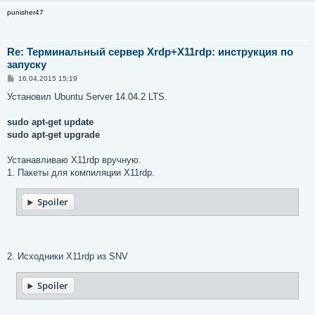
punisher47
Re: Терминальный сервер Xrdp+X11rdp: инструкция по
запуску
С
16.04.2015 15:19
о
о
Установил Ubuntu Server 14.04.2 LTS.
б
щ
е
sudo apt-get update
н
sudo apt-get upgrade
и
е
Устанавливаю X11rdp вручную.
1. Пакеты для компиляции X11rdp.
Spoiler
2. Исходники X11rdp из SNV
Spoiler