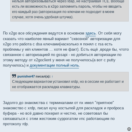
нельзя авторизовываться через ldap, не настраивая TCE. Вообще
и
е
есть ли возможность в x2go запомнить пароль, чтобы не вводить
его каждый раз (авторизация по ключам не подходит в моем
случае, хотя очень удобная штучка).
По x2go все обсуждения ведутся в основном
здесь
. От себя могу
сказать что наиболее явный вариант "сквозной" авторизации для
x2go это работа с dsa ключами(насколько я понял с rsa есть
проблемы у win клиентов ... хотя не факт). Есть ещё ,вроде бы, чтото
связанное с авторизацией по gssapi - но добиться авторизации по
этому методу от x2goclient у меня не получилось(а вот с putty
получилось) и
документации полный ноль
.
punisher47
писал(а):
↑
Следующим вариантом установил xrdp, но в сессии не работает и
не отображается раскладка клавиатуры.
Задолго до знакомства с терминалами от nx имел "приятное"
знакомство с xrdp, писал кучу костылей для раскладок и проброса
буфера - но всё давно похерил и честно, не советовал бы
связаваться с этим жестоким суррогатом vnc работающим по
протоколу rdp.