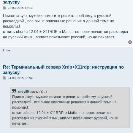
запуску
С
23.03.2015 12:10
о
о
Приветствую, мужики помогите решить проблему с русской
б
раскладкой , все выше описанные решения в данной теме не
щ
е
помогли.!
н
стоить ubuntu 12.04 + X11RDP-o-Matic - не переключается раскладка
и
е
на русский язык , апплет показывает русский, но не печатает.
Lorte
Re: Терминальный сервер Xrdp+X11rdp: инструкция по
запуску
С
24.03.2015 22:54
о
о
б
andy88
писал(а):
↑
щ
е
Приветствую, мужики помогите решить проблему с русской
н
раскладкой , все выше описанные решения в данной теме не
и
е
помогли.!
стоить ubuntu 12.04 + X11RDP-o-Matic - не переключается
раскладка на русский язык , апплет показывает русский, но не
печатает.