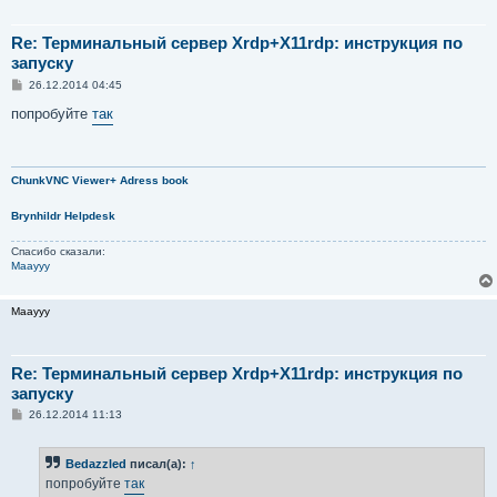
Re: Терминальный сервер Xrdp+X11rdp: инструкция по
запуску
С
26.12.2014 04:45
о
о
попробуйте
так
б
щ
е
н
и
ChunkVNC Viewer+ Adress book
е
Brynhildr Helpdesk
Спасибо сказали:
Maayyy
Maayyy
Re: Терминальный сервер Xrdp+X11rdp: инструкция по
запуску
С
26.12.2014 11:13
о
о
б
Bedazzled
писал(а):
↑
щ
е
попробуйте
так
н