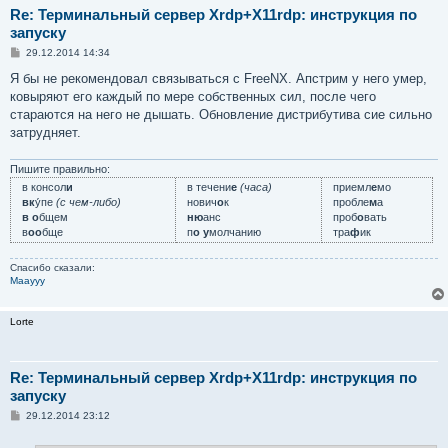
Re: Терминальный сервер Xrdp+X11rdp: инструкция по
запуску
С
29.12.2014 14:34
о
о
Я бы не рекомендовал связываться с FreeNX. Апстрим у него умер,
б
ковыряют его каждый по мере собственных сил, после чего
щ
е
стараются на него не дышать. Обновление дистрибутива сие сильно
н
затрудняет.
и
е
Пишите правильно:
в консол
и
в течени
е
(часа)
приемл
е
мо
вк
у́пе
(с чем-либо)
нович
о
к
пробле
м
а
в о
бщем
ню
анс
проб
о
вать
в
оо
бще
п
о у
молчанию
тра
ф
ик
Спасибо сказали:
Maayyy
Lorte
Re: Терминальный сервер Xrdp+X11rdp: инструкция по
запуску
С
29.12.2014 23:12
о
о