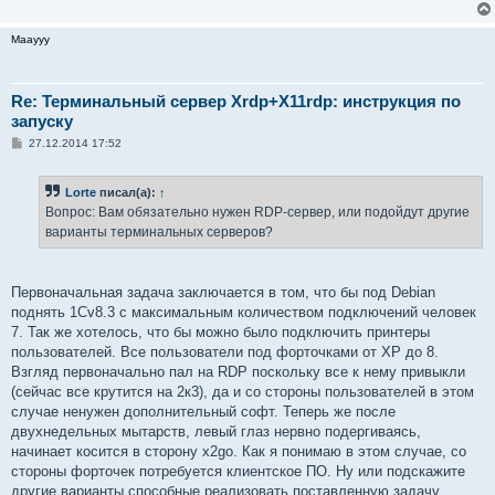
Maayyy
Re: Терминальный сервер Xrdp+X11rdp: инструкция по
запуску
С
27.12.2014 17:52
о
о
б
Lorte
писал(а):
↑
щ
е
Вопрос: Вам обязательно нужен RDP-сервер, или подойдут другие
н
варианты терминальных серверов?
и
е
Первоначальная задача заключается в том, что бы под Debian
поднять 1Cv8.3 c максимальным количеством подключений человек
7. Так же хотелось, что бы можно было подключить принтеры
пользователей. Все пользователи под форточками от ХР до 8.
Взгляд первоначально пал на RDP поскольку все к нему привыкли
(сейчас все крутится на 2к3), да и со стороны пользователей в этом
случае ненужен дополнительный софт. Теперь же после
двухнедельных мытарств, левый глаз нервно подергиваясь,
начинает косится в сторону x2go. Как я понимаю в этом случае, со
стороны форточек потребуется клиентское ПО. Ну или подскажите
другие варианты способные реализовать поставленную задачу.