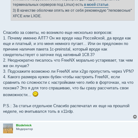
терминальных серверов под Linux) есть
в моей статье
.
3) В качестве оболочки опять же от себя рекомендую "легковесные"
XFCE или LXDE.
Спасибо за советы, но возникло еще несколько вопросов:
1. Почему именно АЛТ? Он же вроде наш Россейской, да вроде как
еще и платный, и это меня немного пугает... Или он предложен по
причине наличия пакета 1c-preinstal, который вроде как
свидетельствует о заточке под нативный 1C8.3?
2. Неоднократно писалось что FreeNX морально устаревает, так чем
же он лучше?
3. Подскажите возможно ли FreeNX или x2go пропустить через VPN?
4. Какого размера нужен бубен чтобы настроить FreeNX, если
сравнить по сложности с настройками чего либо в форточках, на что
похоже? Это я для того спрашиваю, что бы сразу рассчитать свои
возможности...
P.S.: За статьи отдельное Спасибо распечатал их еще на прошлой
неделе, но вчитывался толь в x11rdp.
Bizdelnick
Модератор