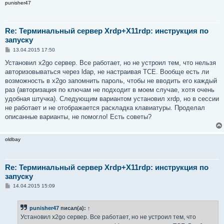
punisher47
Re: Терминальный сервер Xrdp+X11rdp: инструкция по
запуску
С
13.04.2015 17:50
о
о
Установил x2go сервер. Все работает, но не устроил тем, что нельзя
б
авторизовываться через ldap, не настраивая TCE. Вообще есть ли
щ
е
возможность в x2go запомнить пароль, чтобы не вводить его каждый
н
раз (авторизация по ключам не подходит в моем случае, хотя очень
и
е
удобная штучка). Следующим вариантом установил xrdp, но в сессии
не работает и не отображается раскладка клавиатуры. Проделал
описанные варианты, не помогло! Есть советы?
oldbay
Re: Терминальный сервер Xrdp+X11rdp: инструкция по
запуску
С
14.04.2015 15:09
о
о
б
punisher47
писал(а):
↑
щ
е
Установил x2go сервер. Все работает, но не устроил тем, что
н