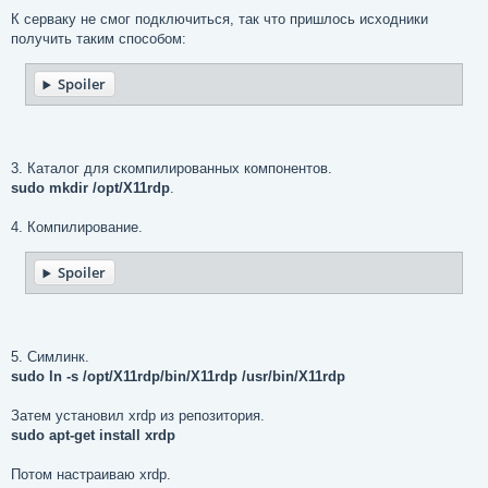
К серваку не смог подключиться, так что пришлось исходники
получить таким способом:
Spoiler
3. Каталог для скомпилированных компонентов.
sudo mkdir /opt/X11rdp
.
4. Компилирование.
Spoiler
5. Симлинк.
sudo ln -­s /opt/X11rdp/bin/X11rdp /usr/bin/X11rdp
Затем установил xrdp из репозитория.
sudo apt-get install xrdp
Потом настраиваю xrdp.