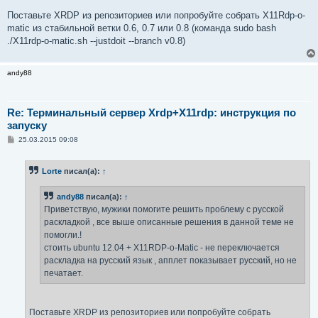
Поставьте XRDP из репозиториев или попробуйте собрать X11Rdp-o-
matic из стабильной ветки 0.6, 0.7 или 0.8 (команда sudo bash
./X11rdp-o-matic.sh --justdoit --branch v0.8)
andy88
Re: Терминальный сервер Xrdp+X11rdp: инструкция по
запуску
С
25.03.2015 09:08
о
о
б
Lorte
писал(а):
↑
щ
е
н
andy88
писал(а):
↑
и
е
Приветствую, мужики помогите решить проблему с русской
раскладкой , все выше описанные решения в данной теме не
помогли.!
стоить ubuntu 12.04 + X11RDP-o-Matic - не переключается
раскладка на русский язык , апплет показывает русский, но не
печатает.
Поставьте XRDP из репозиториев или попробуйте собрать