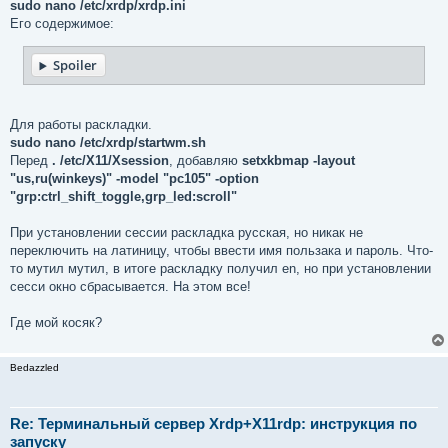
sudo nano /etc/xrdp/xrdp.ini
Его содержимое:
Spoiler
Для работы раскладки.
sudo nano /etc/xrdp/startwm.sh
Перед
. /etc/X11/Xsession
, добавляю
setxkbmap ­-layout
"us,ru(winkeys)" ­-model "pc105" ­-option
"grp:ctrl_shift_toggle,grp_led:scroll"
При установлении сессии раскладка русская, но никак не
переключить на латиницу, чтобы ввести имя пользака и пароль. Что-
то мутил мутил, в итоге раскладку получил en, но при установлении
сесси окно сбрасывается. На этом все!
Где мой косяк?
Bedazzled
Re: Терминальный сервер Xrdp+X11rdp: инструкция по
запуску