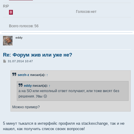
RIP
Голосов нет
0
Всего голосов:
56
eddy
Re: Форум жив или уже не?
С
31.07.2014 10:47
о
о
б
serzh-z
писал(а):
↑
щ
е
н
eddy
писал(а):
↑
и
е
а на SO или неполный ответ получают, или тоже висят без
решения. Увы ☹
Можно пример?
5 минут тыкался в интерфейс профиля на stackexchange, так и не
нашел, как получить список своих вопросов!