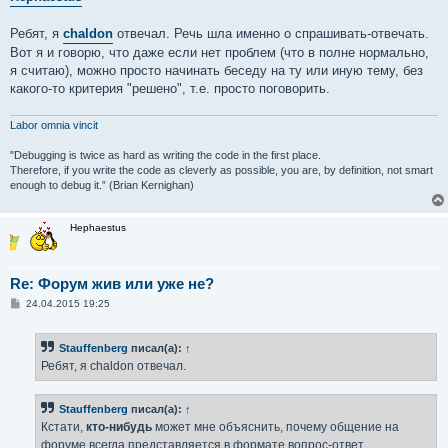
е
н
Ребят, я
chaldon
отвечал. Речь шла именно о спрашивать-отвечать.
и
е
Вот я и говорю, что даже если нет проблем (что в полне нормально,
я считаю), можно просто начинать беседу на ту или иную тему, без
какого-то критерия "решено", т.е. просто поговорить.
Labor omnia vincit
"Debugging is twice as hard as writing the code in the first place.
Therefore, if you write the code as cleverly as possible, you are, by definition, not smart
enough to debug it.” (Brian Kernighan)
Hephaestus
Re: Форум жив или уже не?
С
24.04.2015 19:25
о
о
б
Stauffenberg
писал(а):
↑
щ
е
Ребят, я chaldon отвечал.
н
и
е
Stauffenberg
писал(а):
↑
Кстати,
кто-нибудь
может мне объяснить, почему общение на
форуме всегда представляется в формате вопрос-ответ.