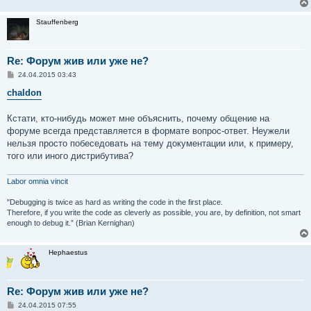
Stauffenberg
Re: Форум жив или уже не?
С
24.04.2015 03:43
о
о
chaldon
б
щ
е
Кстати, кто-нибудь может мне объяснить, почему общение на
н
форуме всегда представляется в формате вопрос-ответ. Неужели
и
е
нельзя просто побеседовать на тему документации или, к примеру,
того или иного дистрибутива?
Labor omnia vincit
"Debugging is twice as hard as writing the code in the first place.
Therefore, if you write the code as cleverly as possible, you are, by definition, not smart
enough to debug it.” (Brian Kernighan)
Hephaestus
Re: Форум жив или уже не?
С
24.04.2015 07:55