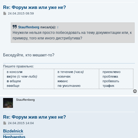
Re: Форум жив или уже не?
С
24.04.2015 08:59
о
о
б
Stauffenberg
писал(а):
↑
щ
е
Неужели нельзя просто побеседовать на тему документации или, к
н
примеру, того или иного дистрибутива?
и
е
Беседуйте, кто мешает-то?
Пишите правильно:
в консол
и
в течени
е
(часа)
приемл
е
мо
вк
у́пе
(с чем-либо)
нович
о
к
пробле
м
а
в о
бщем
ню
анс
проб
о
вать
в
оо
бще
п
о у
молчанию
тра
ф
ик
Stauffenberg
Re: Форум жив или уже не?
С
24.04.2015 14:04
о
о
Bizdelnick
б
Hephaestus
щ