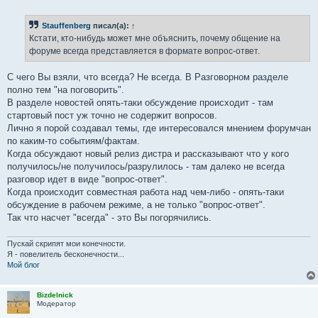
о
о
б
Stauffenberg
писал(а):
↑
щ
е
Кстати, кто-нибудь может мне объяснить, почему общение на
н
форуме всегда представляется в формате вопрос-ответ.
и
е
С чего Вы взяли, что всегда? Не всегда. В Разговорном разделе
полно тем "на поговорить".
В разделе новостей опять-таки обсуждение происходит - там
стартовый пост уж точно не содержит вопросов.
Лично я порой создавал темы, где интересовался мнением форумчан
по каким-то событиям/фактам.
Когда обсуждают новый релиз дистра и рассказывают что у кого
получилось/не получилось/разрулилось - там далеко не всегда
разговор идет в виде "вопрос-ответ".
Когда происходит совместная работа над чем-либо - опять-таки
обсуждение в рабочем режиме, а не только "вопрос-ответ".
Так что насчет "всегда" - это Вы погорячились.
Пускай скрипят мои конечности.
Я - повелитель бесконечности...
Мой блог
Bizdelnick
Модератор