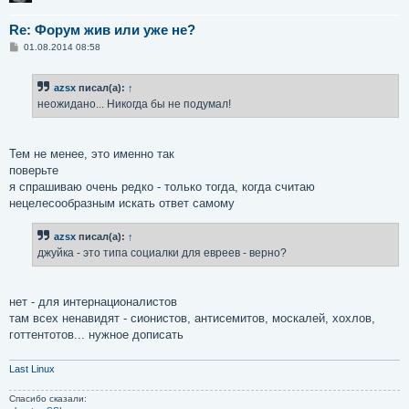
Re: Форум жив или уже не?
С
01.08.2014 08:58
о
о
б
azsx
писал(а):
↑
щ
е
неожидано... Никогда бы не подумал!
н
и
е
Тем не менее, это именно так
поверьте
я спрашиваю очень редко - только тогда, когда считаю
нецелесообразным искать ответ самому
azsx
писал(а):
↑
джуйка - это типа социалки для евреев - верно?
нет - для интернационалистов
там всех ненавидят - сионистов, антисемитов, москалей, хохлов,
готтентотов... нужное дописать
Last Linux
Спасибо сказали: