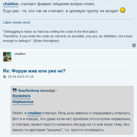
chaldon
, считают формат общения вопрос-ответ.
Еще раз - те, кто так не считают, в целевую группу не входят
Labor omnia vincit
"Debugging is twice as hard as writing the code in the first place.
Therefore, if you write the code as cleverly as possible, you are, by definition, not smart
enough to debug it.” (Brian Kernighan)
chaldon
Re: Форум жив или уже не?
С
25.04.2015 07:10
о
о
б
Stauffenberg
писал(а):
↑
щ
е
Bizdelnick
н
Hephaestus
и
е
Ребят, я
chaldon
отвечал. Речь шла именно о спрашивать-отвечать.
Вот я и говорю, что даже если нет проблем (что в полне нормально,
я считаю), можно просто начинать беседу на ту или иную тему, без
какого-то критерия "решено", т.е. просто поговорить.