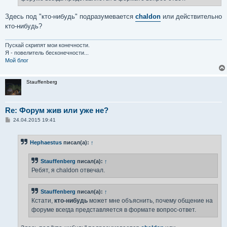
Здесь под "кто-нибудь" подразумевается
chaldon
или действительно
кто-нибудь?
Пускай скрипят мои конечности.
Я - повелитель бесконечности...
Мой блог
Stauffenberg
Re: Форум жив или уже не?
С
24.04.2015 19:41
о
о
б
Hephaestus
писал(а):
↑
щ
е
н
Stauffenberg
писал(а):
↑
и
е
Ребят, я chaldon отвечал.
Stauffenberg
писал(а):
↑
Кстати,
кто-нибудь
может мне объяснить, почему общение на
форуме всегда представляется в формате вопрос-ответ.