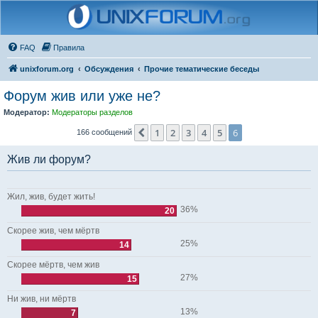
FAQ
Правила
unixforum.org
Обсуждения
Прочие тематические беседы
Форум жив или уже не?
Модератор:
Модераторы разделов
1
2
3
4
5
6
Пред.
166 сообщений
Жив ли форум?
Жил, жив, будет жить!
36%
20
Скорее жив, чем мёртв
25%
14
Скорее мёртв, чем жив
27%
15
Ни жив, ни мёртв
13%
7