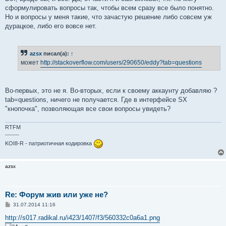
сформулировать вопросы так, чтобы всем сразу все было понятно.
Но и вопросы у меня такие, что зачастую решение либо совсем уж
дурацкое, либо его вовсе нет.
azsx
писал(а):
↑
может
http://stackoverflow.com/users/290650/eddy?tab=questions
Во-первых, это не я. Во-вторых, если к своему аккаунту добавляю ?
tab=questions, ничего не получается. Где в интерфейсе SX
"кнопочка", позволяющая все свои вопросы увидеть?
RTFM
-------
KOI8-R - патриотичная кодировка
azsx
Re: Форум жив или уже не?
С
31.07.2014 11:16
о
о
http://s017.radikal.ru/i423/1407/f3/560332c0a6a1.png
б