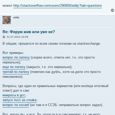
может
http://stackoverflow.com/users/290650/eddy?tab=questions
eddy
Re: Форум жив или уже не?
С
31.07.2014 10:59
о
о
В общем, прошелся по всем своим логинам на stackexchange.
б
щ
е
Вот примеры:
н
вопрос по латеху
(скорее всего, ответа нет, т.к. это просто
и
е
нереально);
еще по латеху
(закрыто, т.к. это нереально);
третий по латеху
(помечен как дубль, хотя на деле это просто
невозможно).
Вопросы, где один из правильных вариантов (или вообще итоговый
ответ) дал я сам:
макросы в gcc
;
запуск nvcc из cmake
;
вопрос по sscanf
(но там и я ССЗБ: неправильно вопрос задал).
Вот, вроде бы, и все. Да, отчасти я и сам виноват, т.к. не могу