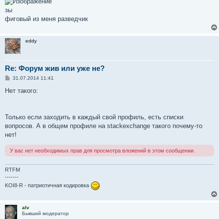
щ
е
зы
н
фиговый из меня разведчик
и
е
eddy
Re: Форум жив или уже не?
С
31.07.2014 11:41
о
о
Нет такого:
б
щ
е
н
Только если заходить в каждый свой профиль, есть списки
и
е
вопросов. А в общем профиле на stackexchange такого почему-то
нет!
У вас нет необходимых прав для просмотра вложений в этом сообщении.
RTFM
-------
KOI8-R - патриотичная кодировка
alv
Бывший модератор