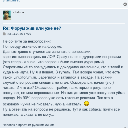
phantomSSL
chaldon
Re: Форум жив или уже не?
С
23.04.2015 17:27
о
о
Не сочтите за некропостинг.
б
По поводу активности на форуме.
щ
е
Давным давно отучился активничать с вопросами,
н
зарегистрировавщись на ЛОР. Сразу полез с дурацкими вопросами
и
е
(это теперь я знаю, что вопросы были именно дурацкими).
Старожилы чё то возбудились и доходчиво объяснили, кто я такой и
куда мне идти. Ну я и пошёл. В гугель. Там вскоре узнал, что есть
такой Linuxforum.ru. Зарегился и затаился в засаде. На всякий
случай с вопросами спешить не стал. Осмотрелся, начал (sic!)
читать. И что же? Оказалось, грабли, на которые я регулярно
наступал, не мои персональные. На них до меня уже наступала уйма
народу. На 90% вопросов уже есть готовые решения. Так что в
основном чукча не писатель, чукча читатель.
Ну а отвечать на вопросы не решаюсь. Тут я как собака: почти всё
понимаю, а сказать не могу...
Человек с простым русским лицом.