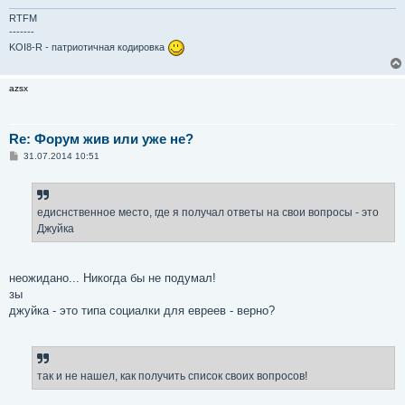
RTFM
-------
KOI8-R - патриотичная кодировка
azsx
Re: Форум жив или уже не?
С
31.07.2014 10:51
о
о
б
щ
е
едиснственное место, где я получал ответы на свои вопросы - это
н
Джуйка
и
е
неожидано... Никогда бы не подумал!
зы
джуйка - это типа социалки для евреев - верно?
так и не нашел, как получить список своих вопросов!