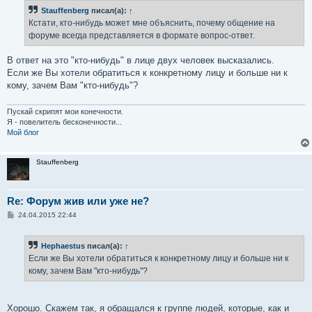
Stauffenberg
писал(а):
↑
Кстати, кто-нибудь может мне объяснить, почему общение на
форуме всегда представляется в формате вопрос-ответ.
В ответ на это "кто-нибудь" в лице двух человек высказались.
Если же Вы хотели обратиться к конкретному лицу и больше ни к
кому, зачем Вам "кто-нибудь"?
Пускай скрипят мои конечности.
Я - повелитель бесконечности...
Мой блог
Stauffenberg
Re: Форум жив или уже не?
С
24.04.2015 22:44
о
о
б
Hephaestus
писал(а):
↑
щ
е
Если же Вы хотели обратиться к конкретному лицу и больше ни к
н
кому, зачем Вам "кто-нибудь"?
и
е
Хорошо. Скажем так, я обращался к группе людей, которые, как и