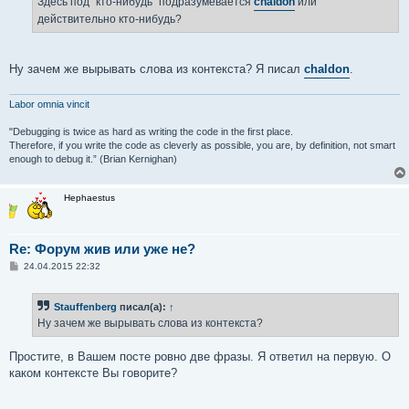
Здесь под "кто-нибудь" подразумевается
chaldon
или
действительно кто-нибудь?
Ну зачем же вырывать слова из контекста? Я писал
chaldon
.
Labor omnia vincit
"Debugging is twice as hard as writing the code in the first place.
Therefore, if you write the code as cleverly as possible, you are, by definition, not smart
enough to debug it.” (Brian Kernighan)
Hephaestus
Re: Форум жив или уже не?
С
24.04.2015 22:32
о
о
б
Stauffenberg
писал(а):
↑
щ
е
Ну зачем же вырывать слова из контекста?
н
и
е
Простите, в Вашем посте ровно две фразы. Я ответил на первую. О
каком контексте Вы говорите?