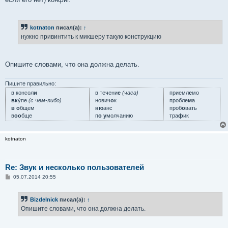
kotnaton
писал(а):
↑
нужно привинтить к микшеру такую конструкцию
Опишите словами, что она должна делать.
Пишите правильно:
в консол
и
в течени
е
(часа)
приемл
е
мо
вк
у́пе
(с чем-либо)
нович
о
к
пробле
м
а
в о
бщем
ню
анс
проб
о
вать
в
оо
бще
п
о у
молчанию
тра
ф
ик
kotnaton
Re: Звук и несколько пользователей
С
05.07.2014 20:55
о
о
б
Bizdelnick
писал(а):
↑
щ
е
Опишите словами, что она должна делать.
н
и
е