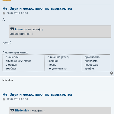
Re: Звук и несколько пользователей
С
06.07.2014 02:00
о
о
А
б
щ
е
kotnaton
писал(а):
↑
н
/etc/asound.conf
и
е
есть?
Пишите правильно:
в консол
и
в течени
е
(часа)
приемл
е
мо
вк
у́пе
(с чем-либо)
нович
о
к
пробле
м
а
в о
бщем
ню
анс
проб
о
вать
в
оо
бще
п
о у
молчанию
тра
ф
ик
kotnaton
Re: Звук и несколько пользователей
С
12.07.2014 02:30
о
о
б
Bizdelnick
писал(а):
↑
щ