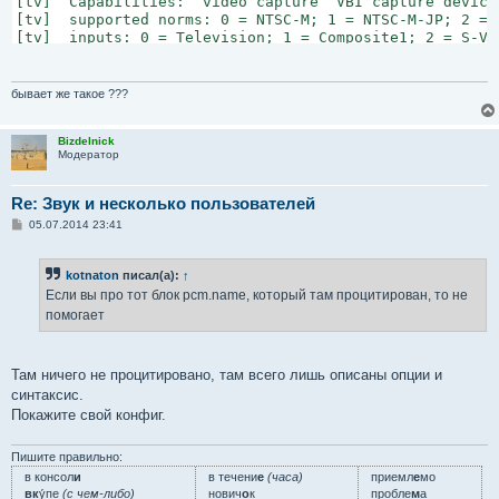
[tv]  Capabilities:  video capture  VBI capture device
[tv]  supported norms: 0 = NTSC-M; 1 = NTSC-M-JP; 2 = 
[tv]  inputs: 0 = Television; 1 = Composite1; 2 = S-Vid
[tv]  Current input: 0

[tv]  Current format: YUYV

[tv] v4l2: current audio mode is : MONO

бывает же такое ???
[tv] TV channel names detected.

[tv] Selected channel: 2 - ch1 (freq: 59.250)

Bizdelnick
[stream] Video (+) --vid=1 (rawvideo)

Модератор
Failed to open VDPAU backend libvdpau_i965.so: cannot 
[vo/vdpau] Error when calling vdp_device_create_x11: 1

[vo/opengl/x11] X11 error: GLXBadFBConfig

Re: Звук и несколько пользователей
[vo/opengl] Could not create GL3 context. Retrying with
С
05.07.2014 23:41
Audio: no audio
о
о
б
kotnaton
писал(а):
↑
щ
е
Если вы про тот блок pcm.name, который там процитирован, то не
н
помогает
и
е
Там ничего не процитировано, там всего лишь описаны опции и
синтаксис.
Покажите свой конфиг.
Пишите правильно:
в консол
и
в течени
е
(часа)
приемл
е
мо
вк
у́пе
(с чем-либо)
нович
о
к
пробле
м
а