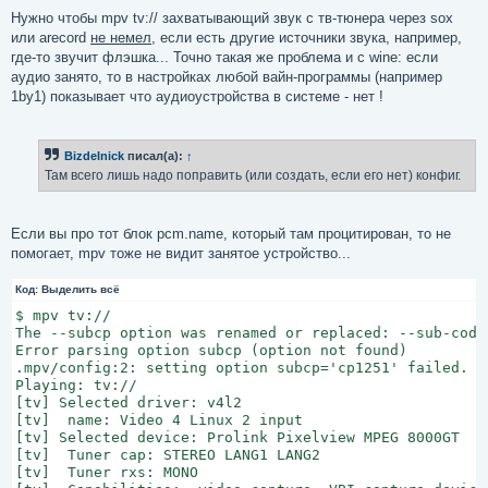
Нужно чтобы mpv tv:// захватывающий звук с тв-тюнера через sox
или arecord
не немел
, если есть другие источники звука, например,
где-то звучит флэшка... Точно такая же проблема и с wine: если
аудио занято, то в настройках любой вайн-программы (например
1by1) показывает что аудиоустройства в системе - нет !
Bizdelnick
писал(а):
↑
Там всего лишь надо поправить (или создать, если его нет) конфиг.
Если вы про тот блок pcm.name, который там процитирован, то не
помогает, mpv тоже не видит занятое устройство...
Код:
Выделить всё
$ mpv tv://

The --subcp option was renamed or replaced: --sub-codep
Error parsing option subcp (option not found)

.mpv/config:2: setting option subcp='cp1251' failed.

Playing: tv://

[tv] Selected driver: v4l2

[tv]  name: Video 4 Linux 2 input

[tv] Selected device: Prolink Pixelview MPEG 8000GT

[tv]  Tuner cap: STEREO LANG1 LANG2

[tv]  Tuner rxs: MONO
