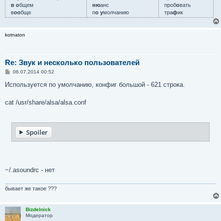
в о
бщем
ню
анс
проб
о
вать
в
оо
бще
п
о у
молчанию
тра
ф
ик
kotnaton
Re: Звук и несколько пользователей
С
06.07.2014 00:52
о
о
Используется по умолчанию, конфиг большой - 621 строка.
б
щ
е
cat /usr/share/alsa/alsa.conf
н
и
е
Spoiler
~/.asoundrc - нет
бывает же такое ???
Bizdelnick
Модератор