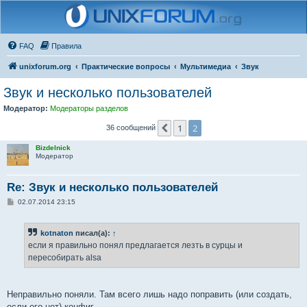
FAQ
Правила
unixforum.org
Практические вопросы
Мультимедиа
Звук
Звук и несколько пользователей
Модератор:
Модераторы разделов
1
2
Пред.
36 сообщений
Bizdelnick
Модератор
Re: Звук и несколько пользователей
С
02.07.2014 23:15
о
о
б
kotnaton
писал(а):
↑
щ
е
если я правильно понял предлагается лезть в сурцы и
н
пересобирать alsa
и
е
Неправильно поняли. Там всего лишь надо поправить (или создать,
если его нет) конфиг.