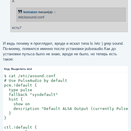
е
А
н
и
е
kotnaton
писал(а):
↑
/etc/asound.conf
есть?
И ведь почему я проглядел, вроде и искал типа ls /etc | grep sound.
По-моему, появился именно после установки pulseaudio.Как до
установки пульса было не знаю, вроде не было, но теперь есть
такое:
Код:
Выделить всё
$ cat /etc/asound.conf

# Use PulseAudio by default

pcm.!default {

  type pulse

  fallback "sysdefault"

  hint {

    show on

    description "Default ALSA Output (currently PulseA
  }

}

ctl.!default {
