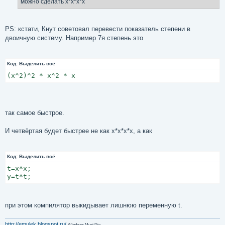
можно сделать x*x*x*x
PS: кстати, Кнут советовал перевести показатель степени в
двоичную систему. Например 7я степень это
Код:
Выделить всё
(x^2)^2 * x^2 * x
так самое быстрое.
И четвёртая будет быстрее не как x*x*x*x, а как
Код:
Выделить всё
t=x*x;

y=t*t;
при этом компилятор выкидывает лишнюю переменную t.
http://emulek.blogspot.ru/
Windows Must Die