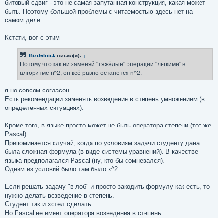
битовый сдвиг - это не самая запутанная конструкция, какая может
быть. Поэтому большой проблемы с читаемостью здесь нет на
самом деле.
Кстати, вот с этим
Bizdelnick
писал(а):
↑
Потому что как ни заменяй "тяжёлые" операции "лёгкими" в
алгоритме n^2, он всё равно останется n^2.
я не совсем согласен.
Есть рекомендации заменять возведение в степень умножением (в
определенных ситуациях).
Кроме того, в языке просто может не быть оператора степени (тот же
Pascal).
Припоминается случай, когда по условиям задачи студенту дана
была сложная формула (в виде системы уравнений). В качестве
языка предполагался Pascal (ну, кто бы сомневался).
Одним из условий было там было x^2.
Если решать задачу "в лоб" и просто закодить формулу как есть, то
нужно делать возведение в степень.
Студент так и хотел сделать.
Но Pascal не имеет оператора возведения в степень.