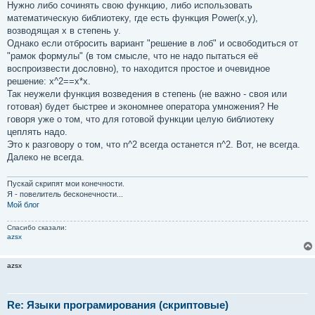
Нужно либо сочинять свою функцию, либо использовать
математическую библиотеку, где есть функция Power(x,y),
возводящая x в степень y.
Однако если отбросить вариант "решение в лоб" и освободиться от
"рамок формулы" (в том смысле, что не надо пытаться её
воспроизвести дословно), то находится простое и очевидное
решение: x^2==x*x.
Так неужели функция возведения в степень (не важно - своя или
готовая) будет быстрее и экономнее оператора умножения? Не
говоря уже о том, что для готовой функции целую библиотеку
цеплять надо.
Это к разговору о том, что n^2 всегда останется n^2. Вот, не всегда.
Далеко не всегда.
Пускай скрипят мои конечности.
Я - повелитель бесконечности...
Мой блог
Спасибо сказали:
azsx
azsx
Re: Языки програмирования (скриптовые)