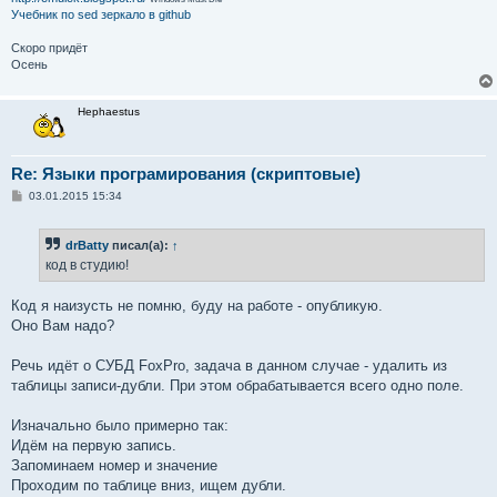
Учебник по sed
зеркало в github
Скоро придёт
Осень
Hephaestus
Re: Языки програмирования (скриптовые)
С
03.01.2015 15:34
о
о
б
drBatty
писал(а):
↑
щ
е
код в студию!
н
и
е
Код я наизусть не помню, буду на работе - опубликую.
Оно Вам надо?
Речь идёт о СУБД FoxPro, задача в данном случае - удалить из
таблицы записи-дубли. При этом обрабатывается всего одно поле.
Изначально было примерно так:
Идём на первую запись.
Запоминаем номер и значение
Проходим по таблице вниз, ищем дубли.