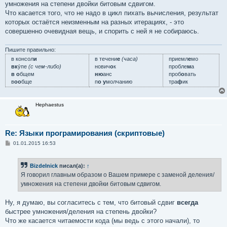
умножения на степени двойки битовым сдвигом.
Что касается того, что не надо в цикл пихать вычисления, результат
которых остаётся неизменным на разных итерациях, - это
совершенно очевидная вещь, и спорить с ней я не собираюсь.
Пишите правильно:
в консол
и
в течени
е
(часа)
приемл
е
мо
вк
у́пе
(с чем-либо)
нович
о
к
пробле
м
а
в о
бщем
ню
анс
проб
о
вать
в
оо
бще
п
о у
молчанию
тра
ф
ик
Hephaestus
Re: Языки програмирования (скриптовые)
С
01.01.2015 16:53
о
о
б
Bizdelnick
писал(а):
↑
щ
е
Я говорил главным образом о Вашем примере с заменой деления/
н
умножения на степени двойки битовым сдвигом.
и
е
Ну, я думаю, вы согласитесь с тем, что битовый сдвиг
всегда
быстрее умножения/деления на степень двойки?
Что же касается читаемости кода (мы ведь с этого начали), то