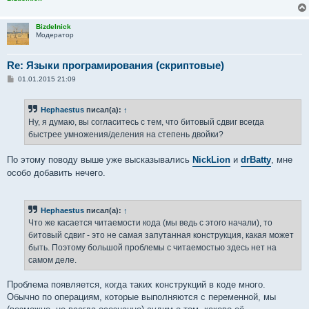
Bizdelnick
Модератор
Re: Языки програмирования (скриптовые)
С
01.01.2015 21:09
о
о
б
Hephaestus
писал(а):
↑
щ
е
Ну, я думаю, вы согласитесь с тем, что битовый сдвиг всегда
н
быстрее умножения/деления на степень двойки?
и
е
По этому поводу выше уже высказывались
NickLion
и
drBatty
, мне
особо добавить нечего.
Hephaestus
писал(а):
↑
Что же касается читаемости кода (мы ведь с этого начали), то
битовый сдвиг - это не самая запутанная конструкция, какая может
быть. Поэтому большой проблемы с читаемостью здесь нет на
самом деле.
Проблема появляется, когда таких конструкций в коде много.
Обычно по операциям, которые выполняются с переменной, мы