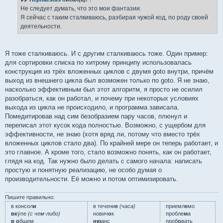
щ
е
Не следует думать, что это мои фантазии.
н
Я сейчас с таким сталкиваюсь, разбирая чужой код, по роду своей
и
е
деятельности.
Я тоже сталкиваюсь. И с другим сталкиваюсь тоже. Один пример:
для сортировки списка по хитрому принципу использовалась
конструкция из трёх вложенных циклов с двумя goto внутри, причём
выход из внешнего цикла был возможен только по goto. Я не знаю,
насколько эффективным был этот алгоритм, я просто не осилил
разобраться, как он работал, и почему при некоторых условиях
выхода из цикла не происходило, и программа зависала.
Помедитировав над сим безобразием пару часов, плюнул и
переписал этот кусок кода полностью. Возможно, с ущербом для
эффективности, не знаю (хотя вряд ли, потому что вместо трёх
вложенных циклов стало два). По крайней мере он теперь работает, и
это главное. А кроме того, стало возможно понять,
как
он работает,
глядя на код. Так нужно было делать с самого начала: написать
простую и понятную реализацию, не особо думая о
производительности. Её можно и потом оптимизировать.
Пишите правильно:
в консол
и
в течени
е
(часа)
приемл
е
мо
вк
у́пе
(с чем-либо)
нович
о
к
пробле
м
а
в о
бщем
ню
анс
проб
о
вать