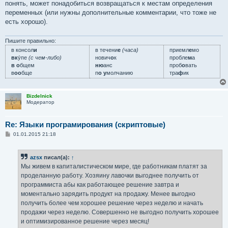
понять, может понадобиться возвращаться к местам определения
переменных (или нужны дополнительные комментарии, что тоже не
есть хорошо).
Пишите правильно:
в консол
и
в течени
е
(часа)
приемл
е
мо
вк
у́пе
(с чем-либо)
нович
о
к
пробле
м
а
в о
бщем
ню
анс
проб
о
вать
в
оо
бще
п
о у
молчанию
тра
ф
ик
Bizdelnick
Модератор
Re: Языки програмирования (скриптовые)
С
01.01.2015 21:18
о
о
б
azsx
писал(а):
↑
щ
е
Мы живем в капиталистическом мире, где работникам платят за
н
проделанную работу. Хозяину лавочки выгоднее получить от
и
е
программиста абы как работающее решение завтра и
моментально зарядить продукт на продажу. Менее выгодно
получить более чем хорошее решение через неделю и начать
продажи через неделю. Совершенно не выгодно получить хорошее
и оптимизированное решение через месяц!