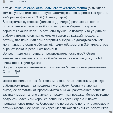
С
01.01.2015 20:27
о
о
в теме
Решено: обработка большого текстового файла
(в тм числе
б
там вы упоминали гарант всуе) рассматривался вариант как делать
щ
е
выборки из файла в 53 гб (1+ млрд строк).
н
В программе букварикс (только под виндой) реализован более
и
е
оптимальный алгоритм выборки, который победил сразу все
варианты сканов кеев. То есть они лучше не потому, что улучшили
работу утилиты grep на несколько тактов за каждый проход, а
потому, что изменили сам алгоритм выборок (я догадываюсь как,
могу написать если любопытно). Таким образом они 0,5- млрд строк
обрабатывают в реальном времени.
Вопрос, надо ли улучшать производительность grep? Ответ -
неизвестно, так как утилита обрабатывает на максимуме для hdd
винта (проц круче диска).
Вопрос, надо ли изменять алгоритмы на более производительные?
Ответ - ДА!
----------------
может правильнее так. Мы живем в капиталистическом мире, где
работникам платят за проделанную работу. Хозяину лавочки
выгоднее получить от программиста абы как работающее решение
завтра и моментально зарядить продукт на продажу. Менее выгодно
получить более чем хорошее решение через неделю и начать
продажи через неделю. Совершенно не выгодно получить хорошее и
оптимизированное решение через месяц! Хозян сильнее
раб
отников.