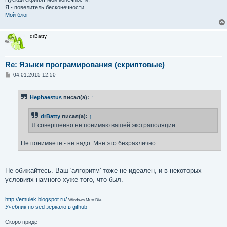
Я - повелитель бесконечности...
Мой блог
drBatty
Re: Языки програмирования (скриптовые)
С
04.01.2015 12:50
о
о
б
Hephaestus
писал(а):
↑
щ
е
н
drBatty
писал(а):
↑
и
е
Я совершенно не понимаю вашей экстраполяции.
Не понимаете - не надо. Мне это безразлично.
Не обижайтесь. Ваш 'алгоритм' тоже не идеален, и в некоторых
условиях намного хуже того, что был.
http://emulek.blogspot.ru/
Windows Must Die
Учебник по sed
зеркало в github
Скоро придёт