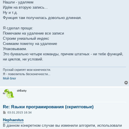
Нашли - удаляем
Идём на вторую запись...
Ну и т.д.
Функция там получилась довольно длинная.
Я сделал проще:
Помечаем на удаление все записи
Строим униальный индекс
Снимаем пометку на удаление
Упаковываем.
Это буквально четыре команды, причем штатных - ни тебе функций,
ни циклов, ни условий.
Пускай скрипят мои конечности.
Я - повелитель бесконечности...
Мой блог
drBatty
Re: Языки програмирования (скриптовые)
С
03.01.2015 16:34
о
о
Hephaestus
б
В данном конкретном случае вы изменили алгоритм, использовали
щ