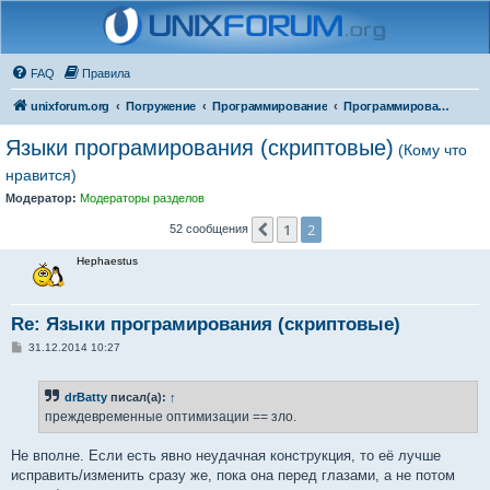
FAQ
Правила
unixforum.org
Погружение
Программирование
Программирование для начинающих
Языки програмирования (скриптовые)
(Кому что
нравится)
Модератор:
Модераторы разделов
1
2
Пред.
52 сообщения
Hephaestus
Re: Языки програмирования (скриптовые)
С
31.12.2014 10:27
о
о
б
drBatty
писал(а):
↑
щ
е
преждевременные оптимизации == зло.
н
и
е
Не вполне. Если есть явно неудачная конструкция, то её лучше
исправить/изменить сразу же, пока она перед глазами, а не потом