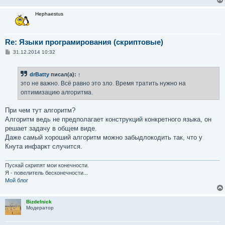
Hephaestus
Re: Языки програмирования (скриптовые)
С
31.12.2014 10:32
о
о
б
drBatty
писал(а):
↑
щ
е
это не важно. Всё равно это зло. Время тратить нужно на
н
оптимизацию алгоритма.
и
е
При чем тут алгоритм?
Алгоритм ведь не предполагает конструкций конкретного языка, он
решает задачу в общем виде.
Даже самый хороший алгоритм можно забыдлокодить так, что у
Кнута инфаркт случится.
Пускай скрипят мои конечности.
Я - повелитель бесконечности...
Мой блог
Bizdelnick
Модератор