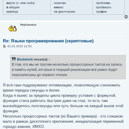
вк
у́пе
(с чем-либо)
нович
о
к
пробле
м
а
в о
бщем
ню
анс
проб
о
вать
в
оо
бще
п
о у
молчанию
тра
ф
ик
Hephaestus
Re: Языки програмирования (скриптовые)
С
01.01.2015 12:53
о
о
б
Bizdelnick
писал(а):
↑
щ
е
В том, что мы не тратим несколько процессорных тактов на запись
н
в память нулей, которые в текущей реализации всё равно будут
и
е
перезаписаны до первого чтения.
Я всё-таки подразумевал оптимизацию, позволяющую сэкономить
время порядка секунды и более.
Когда я вынес за пределы цикла проверку условия с формулой,
функция стала работать быстрее даже на глаз, то есть там
высвободилось полсекунды или чуть больше на каждый вызов этой
функции.
Несколько процессорных тактов (из Вашего примера) - это слишком
мало в рамках десктопного приложения, инициализация переменной
гораздо важнее, ИМХО.