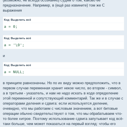
(возможно, не всегда осознанно) судим о том, каково её
предназначение. Например, в (ещё раз извините) том же C
выражения
Код:
Выделить всё
a = 0;
Код:
Выделить всё
a = '\0';
и
Код:
Выделить всё
a = NULL;
в принципе равнозначны. Но по их виду можно предположить, что в
первом случае переменная хранит некое число, во втором - символ,
а в третьем - указатель, и нам не надо искать в коде определение
этой переменной и сопутствующий комментарий. Так же и в случае с
операторами деления и сдвига: если используется деление,
очевидно, что мы работаем с числовым значением, а вот битовые
операции обычно свидетельствуют о том, что мы обрабатываем что-
то более хитрое. Поэтому использование сдвига запутывает код всё-
таки больше, чем может показаться на первый взгляд: чтобы его