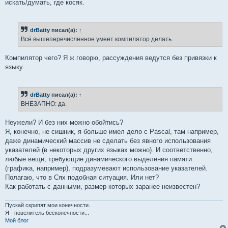
искать/думать, где косяк.
drBatty
писал(а):
↑
Всё вышеперечисленное умеет компилятор делать.
Компилятор чего? Я ж говорю, рассуждения ведутся без привязки к
языку.
drBatty
писал(а):
↑
ВНЕЗАПНО: да.
Неужели? И без них можно обойтись?
Я, конечно, не сишник, я больше имел дело с Pascal, там например,
даже динамический массив не сделать без явного использования
указателей (в некоторых других языках можно). И соответственно,
любые вещи, требующие динамического выделения памяти
(графика, например), подразумевают использование указателей.
Полагаю, что в Сях подобная ситуация. Или нет?
Как работать с данными, размер которых заранее неизвестен?
Пускай скрипят мои конечности.
Я - повелитель бесконечности...
Мой блог