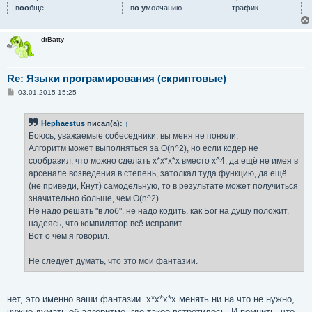
в
оо
бще
п
о у
молчанию
тра
ф
ик
drBatty
Re: Языки програмирования (скриптовые)
С
03.01.2015 15:25
о
о
б
Hephaestus
писал(а):
↑
щ
е
Боюсь, уважаемые собеседники, вы меня не поняли.
н
Алгоритм может выполняться за O(n^2), но если кодер не
и
е
сообразил, что можно сделать x*x*x*x вместо x^4, да ещё не имея в
арсенале возведения в степень, затолкал туда функцию, да ещё
(не приведи, Кнут) самодельную, то в результате может получиться
значительно больше, чем O(n^2).
Не надо решать "в лоб", не надо кодить, как Бог на душу положит,
надеясь, что компилятор всё исправит.
Вот о чём я говорил.
Не следует думать, что это мои фантазии.
нет, это именно ваши фантазии. x*x*x*x менять ни на что не нужно,
нужно думать об алгоритме, где такое встретилось. И помнить, что