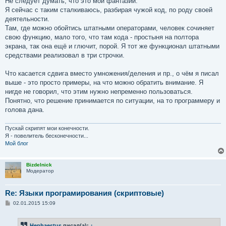
Не следует думать, что это мои фантазии.
Я сейчас с таким сталкиваюсь, разбирая чужой код, по роду своей
деятельности.
Там, где можно обойтись штатными операторами, человек сочиняет
свою функцию, мало того, что там кода - простыня на полтора
экрана, так она ещё и глючит, порой. Я тот же функционал штатными
средствами реализовал в три строчки.
Что касается сдвига вместо умножения/деления и пр., о чём я писал
выше - это просто примеры, на что можно обратить внимание. Я
нигде не говорил, что этим нужно непременно пользоваться.
Понятно, что решение принимается по ситуации, на то программеру и
голова дана.
Пускай скрипят мои конечности.
Я - повелитель бесконечности...
Мой блог
Bizdelnick
Модератор
Re: Языки програмирования (скриптовые)
С
02.01.2015 15:09
о
о
б
Hephaestus
писал(а):
↑