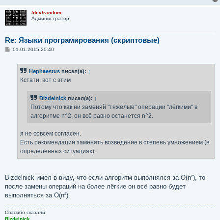
/dev/random
Администратор
Re: Языки програмирования (скриптовые)
С
01.01.2015 20:40
о
о
б
Hephaestus
писал(а):
↑
щ
е
Кстати, вот с этим
н
и
е
Bizdelnick
писал(а):
↑
Потому что как ни заменяй "тяжёлые" операции "лёгкими" в
алгоритме n^2, он всё равно останется n^2.
я не совсем согласен.
Есть рекомендации заменять возведение в степень умножением (в
определенных ситуациях).
Bizdelnick имел в виду, что если алгоритм выполнялся за O(n²), то
после замены операций на более лёгкие он всё равно будет
выполняться за O(n²).
Спасибо сказали:
Bizdelnick