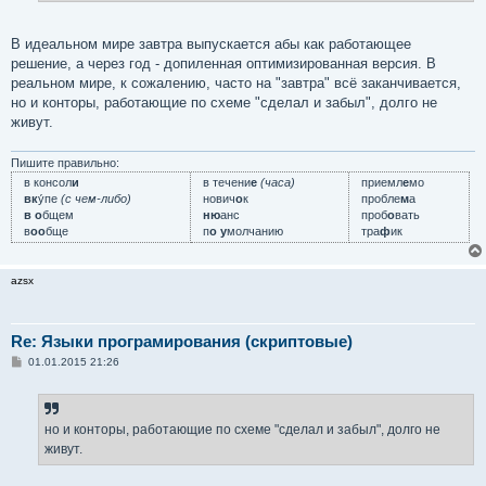
В идеальном мире завтра выпускается абы как работающее
решение, а через год - допиленная оптимизированная версия. В
реальном мире, к сожалению, часто на "завтра" всё заканчивается,
но и конторы, работающие по схеме "сделал и забыл", долго не
живут.
Пишите правильно:
в консол
и
в течени
е
(часа)
приемл
е
мо
вк
у́пе
(с чем-либо)
нович
о
к
пробле
м
а
в о
бщем
ню
анс
проб
о
вать
в
оо
бще
п
о у
молчанию
тра
ф
ик
azsx
Re: Языки програмирования (скриптовые)
С
01.01.2015 21:26
о
о
б
щ
е
но и конторы, работающие по схеме "сделал и забыл", долго не
н
живут.
и
е