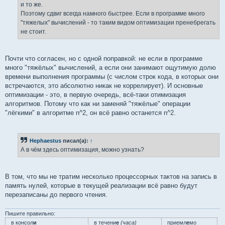
и то же.
Поэтому сдвиг всегда намного быстрее. Если в программе много
"тяжелых" вычислений - то таким видом оптимизации пренебрегать
не стоит.
Почти что согласен, но с одной поправкой: не если в программе
много "тяжёлых" вычислений, а если они занимают ощутимую долю
времени выполнения программы (с числом строк кода, в которых они
встречаются, это абсолютно никак не коррелирует). И основные
оптимизации - это, в первую очередь, всё-таки отимизация
алгоритмов. Потому что как ни заменяй "тяжёлые" операции
"лёгкими" в алгоритме n^2, он всё равно останется n^2.
Hephaestus
писал(а):
↑
А в чём здесь оптимизация, можно узнать?
В том, что мы не тратим несколько процессорных тактов на запись в
память нулей, которые в текущей реализации всё равно будут
перезаписаны до первого чтения.
Пишите правильно:
в консол
и
в течени
е
(часа)
приемл
е
мо