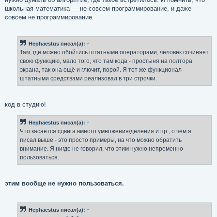
школьная математика — не совсем программирование, и даже
совсем не программирование.
Hephaestus
писал(а):
↑
Там, где можно обойтись штатными операторами, человек сочиняет
свою функцию, мало того, что там кода - простыня на полтора
экрана, так она ещё и глючит, порой. Я тот же функционал
штатными средствами реализовал в три строчки.
код в студию!
Hephaestus
писал(а):
↑
Что касается сдвига вместо умножения/деления и пр., о чём я
писал выше - это просто примеры, на что можно обратить
внимание. Я нигде не говорил, что этим нужно непременно
пользоваться.
этим вообще не нужно пользоваться.
Hephaestus
писал(а):
↑