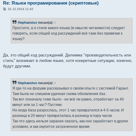
Re: Языки програмирования (скриптовые)
С
31.12.2014 11:42
о
о
б
Hephaestus
писал(а):
↑
щ
е
Простите, а о стиле какого языка (в смысле читаемости) следует
н
говорить, если общий ход рассуждений всё-таки без привязки к
и
е
языку?
Да, это общий ход рассуждений. Дилемма "производительность или
стиль" возникает в любом языке, хотя конкретные ситуации, конечно,
будут другими.
Hephaestus
писал(а):
↑
Я где-то на форуме рассказывал о своём опыте с системой Гарант.
Там была не слишком удачная схема обновления баз.
Так вот поначалу тоже было - не всё ли равно, отработает за 40
минут или за 1 час? Пустяки.
Но когда база разрослась, этот 1 час превратился в 4-5 часов. И
разница в 20 минут превратилась в разницу в пару часов.
Так что здесь нельзя заранее сказать, как оно заработает в других
условиях, и как окупится затраченное время.