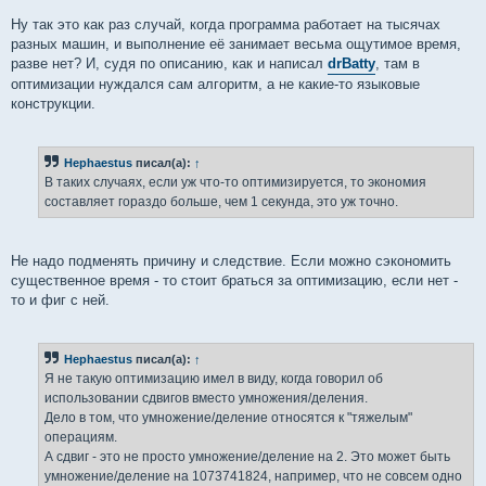
Ну так это как раз случай, когда программа работает на тысячах
разных машин, и выполнение её занимает весьма ощутимое время,
разве нет? И, судя по описанию, как и написал
drBatty
, там в
оптимизации нуждался сам алгоритм, а не какие-то языковые
конструкции.
Hephaestus
писал(а):
↑
В таких случаях, если уж что-то оптимизируется, то экономия
составляет гораздо больше, чем 1 секунда, это уж точно.
Не надо подменять причину и следствие. Если можно сэкономить
существенное время - то стоит браться за оптимизацию, если нет -
то и фиг с ней.
Hephaestus
писал(а):
↑
Я не такую оптимизацию имел в виду, когда говорил об
использовании сдвигов вместо умножения/деления.
Дело в том, что умножение/деление относятся к "тяжелым"
операциям.
А сдвиг - это не просто умножение/деление на 2. Это может быть
умножение/деление на 1073741824, например, что не совсем одно