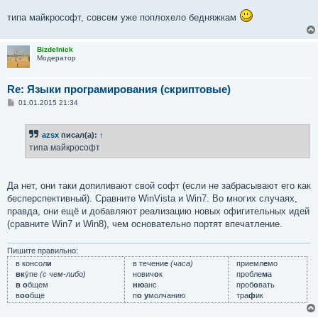
типа майкрософт, совсем уже поплохело бедняжкам
Bizdelnick
Модератор
Re: Языки програмирования (скриптовые)
С
01.01.2015 21:34
о
о
б
azsx
писал(а):
↑
щ
е
типа майкрософт
н
и
е
Да нет, они таки допиливают свой софт (если не забрасывают его как
бесперспективный). Сравните WinVista и Win7. Во многих случаях,
правда, они ещё и добавляют реализацию новых офигительных идей
(сравните Win7 и Win8), чем основательно портят впечатление.
Пишите правильно:
в консол
и
в течени
е
(часа)
приемл
е
мо
вк
у́пе
(с чем-либо)
нович
о
к
пробле
м
а
в о
бщем
ню
анс
проб
о
вать
в
оо
бще
п
о у
молчанию
тра
ф
ик