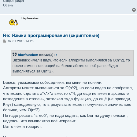
Скоро придёт
Осень
Hephaestus
Re: Языки програмирования (скриптовые)
С
02.01.2015 14:25
о
о
б
/dev/random
писал(а):
↑
щ
е
Bizdelnick имел в виду, что если алгоритм выполнялся за O(n^2), то
н
после замены операций на более лёгкие он всё равно будет
и
е
выполняться за O(n^2).
Боюсь, уважаемые собеседники, вы меня не поняли.
Алгоритм может выполняться за O(n^2), но если кодер не сообразил,
что можно сделать x*x*x*x вместо x^4, да ещё не имея в арсенале
возведения в степень, затолкал туда функцию, да ещё (не приведи,
Кнут) самодельную, то в результате может получиться значительно
больше, чем O(n^2).
Не надо решать "в лоб", не надо кодить, как Бог на душу положит,
надеясь, что компилятор всё исправит.
Вот о чём я говорил.