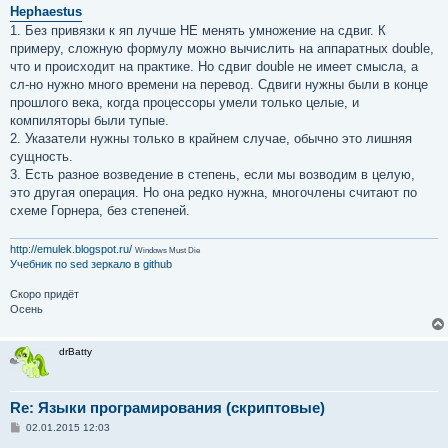
о
Hephaestus
б
1. Без привязки к яп лучше НЕ менять умножение на сдвиг. К
щ
е
примеру, сложную формулу можно вычислить на аппаратных double,
н
что и происходит на практике. Но сдвиг double не имеет смысла, а
и
е
сл-но нужно много времени на перевод. Сдвиги нужны были в конце
прошлого века, когда процессоры умели только целые, и
компиляторы были тупые.
2. Указатели нужны только в крайнем случае, обычно это лишняя
сущность.
3. Есть разное возведение в степень, если мы возводим в целую,
это другая операция. Но она редко нужна, многочлены считают по
схеме Горнера, без степеней.
http://emulek.blogspot.ru/
Windows Must Die
Учебник по sed
зеркало в github
Скоро придёт
Осень
drBatty
Re: Языки програмирования (скриптовые)
С
02.01.2015 12:03
о