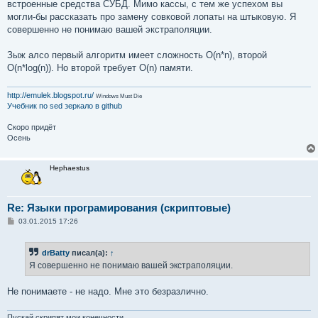
е
встроенные средства СУБД. Мимо кассы, с тем же успехом вы
н
могли-бы рассказать про замену совковой лопаты на штыковую. Я
и
е
совершенно не понимаю вашей экстраполяции.
Зыж алсо первый алгоритм имеет сложность O(n*n), второй
O(n*log(n)). Но второй требует O(n) памяти.
http://emulek.blogspot.ru/
Windows Must Die
Учебник по sed
зеркало в github
Скоро придёт
Осень
Hephaestus
Re: Языки програмирования (скриптовые)
С
03.01.2015 17:26
о
о
б
drBatty
писал(а):
↑
щ
е
Я совершенно не понимаю вашей экстраполяции.
н
и
е
Не понимаете - не надо. Мне это безразлично.
Пускай скрипят мои конечности.