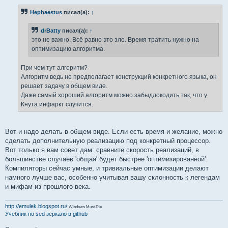
о
б
Hephaestus
писал(а):
↑
щ
е
н
drBatty
писал(а):
↑
и
е
это не важно. Всё равно это зло. Время тратить нужно на
оптимизацию алгоритма.
При чем тут алгоритм?
Алгоритм ведь не предполагает конструкций конкретного языка, он
решает задачу в общем виде.
Даже самый хороший алгоритм можно забыдлокодить так, что у
Кнута инфаркт случится.
Вот и надо делать в общем виде. Если есть время и желание, можно
сделать дополнительную реализацию под конкретный процессор.
Вот только я вам совет дам: сравните скорость реализаций, в
большинстве случаев 'общая' будет быстрее 'оптимизированной'.
Компиляторы сейчас умные, и тривиальные оптимизации делают
намного лучше вас, особенно учитывая вашу склонность к легендам
и мифам из прошлого века.
http://emulek.blogspot.ru/
Windows Must Die
Учебник по sed
зеркало в github