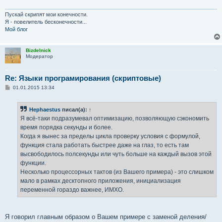
Пускай скрипят мои конечности.
Я - повелитель бесконечности...
Мой блог
Bizdelnick
Модератор
Re: Языки програмирования (скриптовые)
С
01.01.2015 13:34
о
о
б
Hephaestus
писал(а):
↑
щ
е
Я всё-таки подразумевал оптимизацию, позволяющую сэкономить
н
время порядка секунды и более.
и
е
Когда я вынес за пределы цикла проверку условия с формулой,
функция стала работать быстрее даже на глаз, то есть там
высвободилось полсекунды или чуть больше на каждый вызов этой
функции.
Несколько процессорных тактов (из Вашего примера) - это слишком
мало в рамках десктопного приложения, инициализация
переменной гораздо важнее, ИМХО.
Я говорил главным образом о Вашем примере с заменой деления/