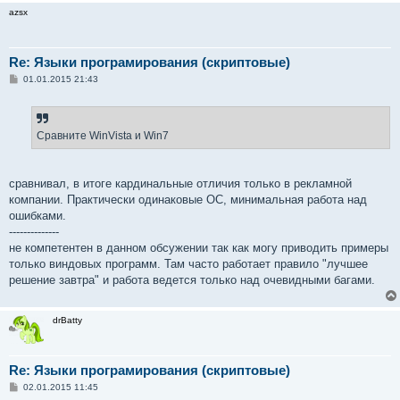
azsx
Re: Языки програмирования (скриптовые)
С
01.01.2015 21:43
о
о
б
щ
е
Сравните WinVista и Win7
н
и
е
сравнивал, в итоге кардинальные отличия только в рекламной
компании. Практически одинаковые ОС, минимальная работа над
ошибками.
--------------
не компетентен в данном обсужении так как могу приводить примеры
только виндовых программ. Там часто работает правило "лучшее
решение завтра" и работа ведется только над очевидными багами.
drBatty
Re: Языки програмирования (скриптовые)
С
02.01.2015 11:45
о