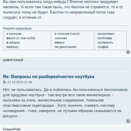
Вы ими пользовались когда-нибудь? Вполне неплохо продувает
насквозь. А если там такая пыль, что баллон не справится, то и от
пылесоса толку не будет. Баллон-то направленный поток газа
создаёт, в отличие от.
Пишите правильно:
в консол
и
в течени
е
(часа)
приемл
е
мо
вк
у́пе
(с чем-либо)
нович
о
к
пробле
м
а
в о
бщем
ню
анс
проб
о
вать
в
оо
бще
п
о у
молчанию
тра
ф
ик
QWERTYASDF
Re: Вопросы по разборке/чистке ноутбука
С
17.12.2016 21:34
о
о
Нет, не пользовалась. Да и побоялась бы пользоваться баллончиком
б
для продувки ноутбука - там внутри все такое миниатюрное -
щ
е
пыльники на клею, малюсенькие соединения, тоненькие
н
пластмассовые перегородки...Хотя, конечно, снимать систему
и
е
охлаждения - тоже, наверное, не лучшим образом сказывается на
ресурсе...
ChappaPride