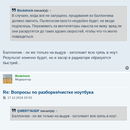
Bizdelnick
писал(а):
↑
В случаях, когда всё не запущено, продувания из баллончика
должно хватить. Пылесосом просто неудобно будет, не везде
подлезешь. Переживать за вентиляторы смысла не вижу: вряд ли
они раскрутятся до таких адских скоростей, чтобы что-то могло
повредиться.
Баллончик - он же только на выдув - затолкает всю грязь в ноут.
Результат конечно будет, но и засор в радиаторе образуется
быстрей...
Bizdelnick
Модератор
Re: Вопросы по разборке/чистке ноутбука
С
17.12.2016 20:53
о
о
б
QWERTYASDF
писал(а):
↑
щ
е
Баллончик - он же только на выдув - затолкает всю грязь в ноут.
н
и
е