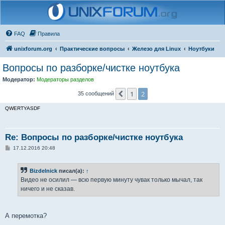
FAQ
Правила
unixforum.org
Практические вопросы
Железо для Linux
Ноутбуки
Вопросы по разборке/чистке ноутбука
Модератор:
Модераторы разделов
1
2
Пред.
35 сообщений
QWERTYASDF
Re: Вопросы по разборке/чистке ноутбука
С
17.12.2016 20:48
о
о
б
Bizdelnick
писал(а):
↑
щ
е
Видео не осилил — всю первую минуту чувак только мычал, так
н
ничего и не сказав.
и
е
А перемотка?