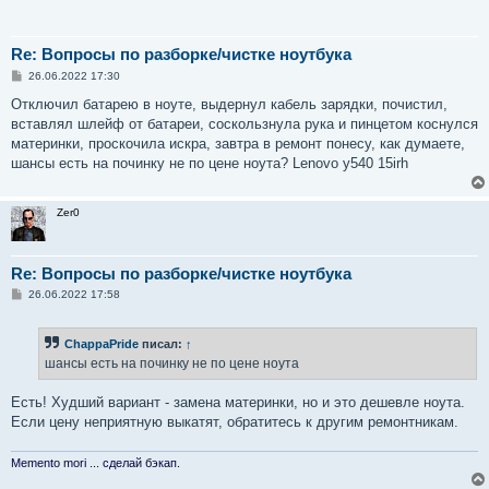
Re: Вопросы по разборке/чистке ноутбука
С
26.06.2022 17:30
о
о
Отключил батарею в ноуте, выдернул кабель зарядки, почистил,
б
вставлял шлейф от батареи, соскользнула рука и пинцетом коснулся
щ
е
материнки, проскочила искра, завтра в ремонт понесу, как думаете,
н
шансы есть на починку не по цене ноута? Lenovo y540 15irh
и
е
Zer0
Re: Вопросы по разборке/чистке ноутбука
С
26.06.2022 17:58
о
о
б
ChappaPride
писал:
↑
щ
е
шансы есть на починку не по цене ноута
н
и
е
Есть! Худший вариант - замена материнки, но и это дешевле ноута.
Если цену неприятную выкатят, обратитесь к другим ремонтникам.
Memento mori ... сделай бэкап.