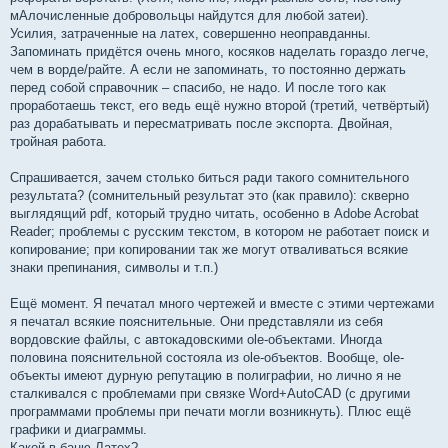
мАлочисленные добровольцы найдутся для любой затеи).
Усилия, затраченные на латех, совершенно неоправданны.
Запоминать придётся очень много, косяков наделать гораздо легче,
чем в ворде/райте. А если не запоминать, то постоянно держать
перед собой справочник – спасибо, не надо. И после того как
проработаешь текст, его ведь ещё нужно второй (третий, четвёртый)
раз дорабатывать и пересматривать после экспорта. Двойная,
тройная работа.
Спрашивается, зачем столько биться ради такого сомнительного
результата? (сомнительный результат это (как правило): скверно
выглядящий pdf, который трудно читать, особенно в Adobe Acrobat
Reader; проблемы с русским текстом, в котором не работает поиск и
копирование; при копировании так же могут отваливаться всякие
знаки препинания, символы и т.п.)
Ещё момент. Я печатал много чертежей и вместе с этими чертежами
я печатал всякие пояснительные. Они представляли из себя
вордовские файлы, с автокадовскими ole-объектами. Иногда
половина пояснительной состояла из ole-объектов. Вообще, ole-
объекты имеют дурную репутацию в полиграфии, но лично я не
сталкивался с проблемами при связке Word+AutoCAD (с другими
программами проблемы при печати могли возникнуть). Плюс ещё
графики и диаграммы.
Какой в баню Латех?