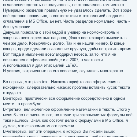
оглавление сделать не получалось, не оглавлялось там чего-то.
Нумерацию разделов правильную не удавалось сделать. Вот вроде
всё сделано правильно, в соответствии с технологией создания
оглавления в MS Office, ан нет. Часть разделов нормально, часть -
без нумерации.
Девушка приехала с этой бедой в универ на нормоконтроль и
запрягла всех окрестных пацанов, (благо все технари) выяснить в
чём же дело. Ковырялись долго. Так и не нашли ничего. В конце
концов, вроде сделали оглавление вручную, дабы не тратить время.
Вот тогда я мысленно возблагодарил небеса, за то, что я не
связывался с офисами вообще и с 2007, в частности.
А использовал я для этих целей LaTeX.
И усилия, затраченные на его освоение, окупились многократно.
Во-первых, это plain text. Никакого шрифтового оформления в
исходниках, следовательно никаких проблем вставить кусок текста
откуда-то.
Во-вторых, практически всё оформление сосредоточено в одном
месте - в преамбуле.
В-третьих, великолепное оформление математики в тексте. Этого у
меня было не очень много, но штуки три заковыристых формулы всё-
таки нашлось. Зная, как обстоят дела с формулами в MS Office, я
думаю, что сэкономил много времени.
В-четвертых, вот эти операции, о которых Вы писали выше:
переразбить главы, переставить куски текста - всё это делается с