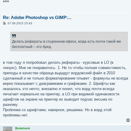
azsx
Re: Adobe Photoshop vs GIMP:...
С
07.09.2015 15:43
о
о
б
щ
е
Делать рефераты в стыренном офисе, когда есть почти такой-же
н
бесплатный – это бред.
и
е
в том году я попробовал делать рефераты - курсовые в LO (в
линукс). Мне не понравилось. 1. Не то чтобы полная совместимость,
преподы в качестве образца выдадут вордовский файл в 2010
сделанный и не только форматирование плывет - формулы не всегда
верно показывает с диаграммами и графиками. 2. Шрифты как
оказалось это нечто, внезапно я понял, что ворд почти всегда
печатает нормально на принтер, а LO при видимой одинаковости
шрифтов на экране на принтер их выводит подчас весьма по
разному.
Проблема со шрифтами, наверное, решаема. Но в ворд этой
проблемы нет.
Bizdelnick