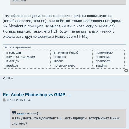
шрифты.
Там обычно специфические теховские шрифты используются
(metafont'овские, точнее), они действительно неотхинченные (вроде
бы Metafont в принципе не умеет хинтинг, хотя могу ошибаться).
Логика, видимо, такая, что PDF будут печатать, а для чтения с
экрана есть другие форматы (чаще всего HTML).
Пишите правильно:
в консол
и
в течени
е
(часа)
приемл
е
мо
вк
у́пе
(с чем-либо)
нович
о
к
пробле
м
а
в о
бщем
ню
анс
проб
о
вать
в
оо
бще
п
о у
молчанию
тра
ф
ик
Kopilov
Re: Adobe Photoshop vs GIMP:...
С
07.09.2015 18:47
о
о
б
azsx
писал(а):
↑
щ
е
А как узнать что в документе LO есть шрифты, которых нет в никс
н
системе?
и
е