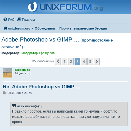
FAQ
Правила
unixforum.org
Обсуждения
Прочие тематические беседы
Adobe Photoshop vs GIMP:...
(противостояние
окончено?)
Модератор:
Модераторы разделов
1
2
3
4
5
Пред.
След.
127 сообщений
Bizdelnick
Модератор
Re: Adobe Photoshop vs GIMP:...
С
05.09.2015 21:50
о
о
б
azsx
писал(а):
↑
щ
е
Правило простое, если вы написали какой то крупный софт, то
н
можете раслабиться и не волноваться - вы уже нарушили чьи то
и
е
права.