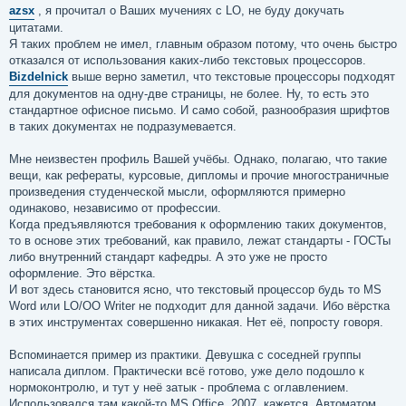
о
azsx
, я прочитал о Ваших мучениях с LO, не буду докучать
б
цитатами.
щ
е
Я таких проблем не имел, главным образом потому, что очень быстро
н
отказался от использования каких-либо текстовых процессоров.
и
е
Bizdelnick
выше верно заметил, что текстовые процессоры подходят
для документов на одну-две страницы, не более. Ну, то есть это
стандартное офисное письмо. И само собой, разнообразия шрифтов
в таких документах не подразумевается.
Мне неизвестен профиль Вашей учёбы. Однако, полагаю, что такие
вещи, как рефераты, курсовые, дипломы и прочие многостраничные
произведения студенческой мысли, оформляются примерно
одинаково, независимо от профессии.
Когда предъявляются требования к оформлению таких документов,
то в основе этих требований, как правило, лежат стандарты - ГОСТы
либо внутренний стандарт кафедры. А это уже не просто
оформление. Это вёрстка.
И вот здесь становится ясно, что текстовый процессор будь то MS
Word или LO/OO Writer не подходит для данной задачи. Ибо вёрстка
в этих инструментах совершенно никакая. Нет её, попросту говоря.
Вспоминается пример из практики. Девушка с соседней группы
написала диплом. Практически всё готово, уже дело подошло к
нормоконтролю, и тут у неё затык - проблема с оглавлением.
Использовался там какой-то MS Office, 2007, кажется. Автоматом