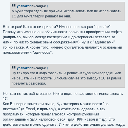
б
yoshakar
писал(а):
↑
щ
е
А бухгалтера здесь не при чём. Использовать или не использовать
н
1С для бухгалтерии решают не они.
и
е
Вот те раз! Как это ни при чём? Именно они как раз "при чём".
Потому что именно они обсчитывают варианты приобретения софта
(например, выбор между касперским и докторвебом остаётся за
ними, по чисто финансовым соображениям), ну и с "адинесами"
точно также. А кроме того, именно бухгалтера являются основными
пользователями "адинесов".
yoshakar
писал(а):
↑
Ну так про это и надо говорить. И решать в судебном порядке. Или
не решать и не говорить. В любом случае это выводит 1С за рамки
предмета разговора.
Не, там не так всё страшно. Никто ведь не заставляет использовать
1С.
Как Вы верно заметили выше, бухгалтерию можно вести "на
листочке" (в Excel, к примеру), а отчётность сдавать в тех
программах, которые предлагаются контролирующими
организациями (для налоговой своя, для ПФР - своя и т.д.). Это
действительно можно сделать. И кто-то действительно делает, когда