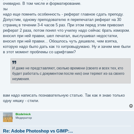
очевидно. В том числе и форматирование.
зы
надо еще помнить особенность - реферат главное сдать преподу.
Допустим, одному преподователю я перепечатал реферат на 30
страниц в течении 3-4 часов 5 раз. При этом перед этим привозил
реферат 2 раза, потом понял что училку надо сейчас брать измором.
вносил при ней правки, шел печатал, выслушивал недостатки,
вносил при ней правки... Обошлось чуть дешевле, чем взятка,
которую надо было дать как то хитровыдумано. Ну и зачем мне были
в этот момент проблемы со шрифтами?
И даже не представляют, сколько времени (своего и всех тех, кто
будет работать с документом после них) они теряют из-за своего
неумения.
вам надо написать познавательную статью. Так как я знаю только
одну няшку - стили.
Bizdelnick
Модератор
Re: Adobe Photoshop vs GIMP:...