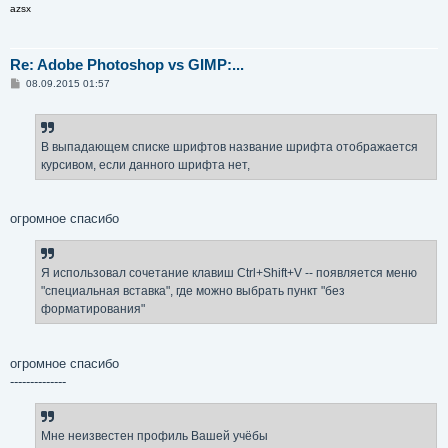
azsx
Re: Adobe Photoshop vs GIMP:...
С
08.09.2015 01:57
о
о
б
щ
е
В выпадающем списке шрифтов название шрифта отображается
н
курсивом, если данного шрифта нет,
и
е
огромное спасибо
Я использовал сочетание клавиш Ctrl+Shift+V -- появляется меню
"специальная вставка", где можно выбрать пункт "без
форматирования"
огромное спасибо
--------------
Мне неизвестен профиль Вашей учёбы