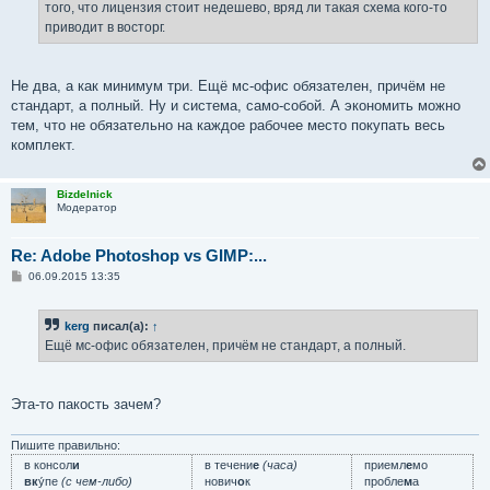
того, что лицензия стоит недешево, вряд ли такая схема кого-то
и
е
приводит в восторг.
Не два, а как минимум три. Ещё мс-офис обязателен, причём не
стандарт, а полный. Ну и система, само-собой. А экономить можно
тем, что не обязательно на каждое рабочее место покупать весь
комплект.
Bizdelnick
Модератор
Re: Adobe Photoshop vs GIMP:...
С
06.09.2015 13:35
о
о
б
kerg
писал(а):
↑
щ
е
Ещё мс-офис обязателен, причём не стандарт, а полный.
н
и
е
Эта-то пакость зачем?
Пишите правильно:
в консол
и
в течени
е
(часа)
приемл
е
мо
вк
у́пе
(с чем-либо)
нович
о
к
пробле
м
а