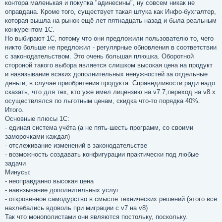
контора маленькая и покупка "адинесины", ну совсем никак не
оправдана. Кроме того, существует такая штука как Инфо-бухгалтер,
которая вышла на рынок ещё лет пятнадцать назад и была реальным
конкурентом 1С.
Но выбирают 1С, потому что они предложили пользователю то, чего
никто больше не предложил - регулярные обновления в соответствии
с законодательством. Это очень большая плюшка. Оборотной
стороной такого выбора является слишком высокая цена на продукт
и навязывание всяких дополнительных ненужностей за отдельные
деньги, в случае приобретения продукта. Справедливости ради надо
сказать, что для тех, кто уже имел лицензию на v7.7,переход на v8.x
осуществлялся по льготным ценам, скидка что-то порядка 40%.
Итого.
Основные плюсы 1С:
- единая система учёта (а не пять-шесть программ, со своими
заморочками каждая)
- отслеживание изменений в законодательстве
- возможность создавать конфигурации практически под любые
задачи
Минусы:
- неоправданно высокая цена
- навязывание дополнительных услуг
- откровенное самодурство в смысле технических решений (этого все
нахлебались вдоволь при миграции с v7 на v8)
Так что монополистами они являются постольку, поскольку.