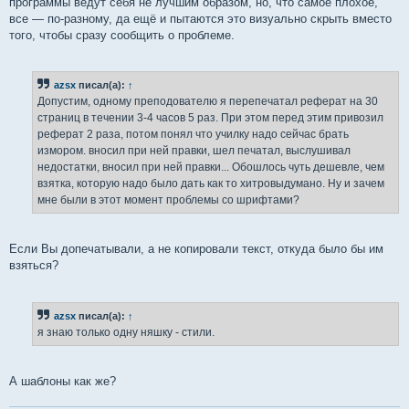
программы ведут себя не лучшим образом, но, что самое плохое,
все — по-разному, да ещё и пытаются это визуально скрыть вместо
того, чтобы сразу сообщить о проблеме.
azsx
писал(а):
↑
Допустим, одному преподователю я перепечатал реферат на 30
страниц в течении 3-4 часов 5 раз. При этом перед этим привозил
реферат 2 раза, потом понял что училку надо сейчас брать
измором. вносил при ней правки, шел печатал, выслушивал
недостатки, вносил при ней правки... Обошлось чуть дешевле, чем
взятка, которую надо было дать как то хитровыдумано. Ну и зачем
мне были в этот момент проблемы со шрифтами?
Если Вы допечатывали, а не копировали текст, откуда было бы им
взяться?
azsx
писал(а):
↑
я знаю только одну няшку - стили.
А шаблоны как же?