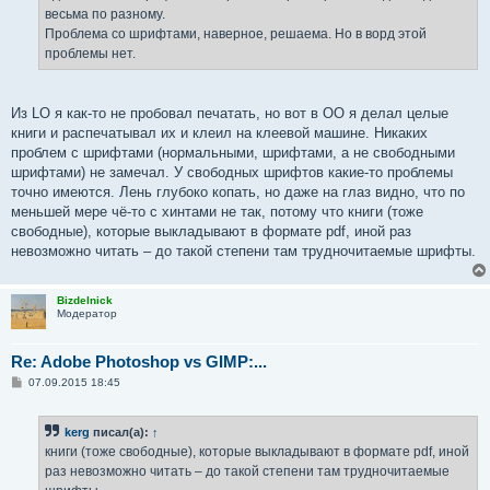
весьма по разному.
Проблема со шрифтами, наверное, решаема. Но в ворд этой
проблемы нет.
Из LO я как-то не пробовал печатать, но вот в OO я делал целые
книги и распечатывал их и клеил на клеевой машине. Никаких
проблем с шрифтами (нормальными, шрифтами, а не свободными
шрифтами) не замечал. У свободных шрифтов какие-то проблемы
точно имеются. Лень глубоко копать, но даже на глаз видно, что по
меньшей мере чё-то с хинтами не так, потому что книги (тоже
свободные), которые выкладывают в формате pdf, иной раз
невозможно читать – до такой степени там трудночитаемые шрифты.
Bizdelnick
Модератор
Re: Adobe Photoshop vs GIMP:...
С
07.09.2015 18:45
о
о
б
kerg
писал(а):
↑
щ
е
книги (тоже свободные), которые выкладывают в формате pdf, иной
н
раз невозможно читать – до такой степени там трудночитаемые
и
е