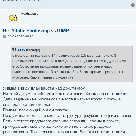
Hephaestus
Re: Adobe Photoshop vs GIMP:...
С
08.09.2015 08:28
о
о
б
azsx
писал(а):
↑
щ
е
в последний год было 14 предметов за 1,5 месяца. Только 3
н
препода согласились, что они давали задание в том году и примут
и
е
его. Остальные придумали новые задания, которые надо
выполнить внезапно. В основном, 2 лабораторные + реферат +
курсовая. Какие планы у студента?
Я имел в виду план работы над документом.
Никакой документ объемом выше 7 страниц без плана не готовится.
Дали задание - не бросаемся с места в карьер что-то писать, а
сначала составляем план.
Прикидываем общий объем текста.
Продумываем главы, разделы - структуру документа, одним словом.
Если в тексте предполагаются иллюстрации - схемы и прочее,
прикидываем, сколько их, какие именно, в каких разделах
расположены. То же самое с таблицами. Все эти вставки готовим