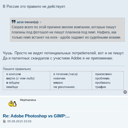
В России это правило не действует.
azsx
писал(а):
↑
Скорее всего по этой причине многие компании, которые пишут
плагины под фотошоп не пишут плагинов под гимп. Нафига, как
только гимп встанет на ноги - адобе задавит их судебными исками.
Чушь. Просто не видят потенциальных потребителей, вот и не пишут.
Да и патентных скандалов с участием Adobe я не припоминаю.
Пишите правильно:
в консол
и
в течени
е
(часа)
приемл
е
мо
вк
у́пе
(с чем-либо)
нович
о
к
пробле
м
а
в о
бщем
ню
анс
проб
о
вать
в
оо
бще
п
о у
молчанию
тра
ф
ик
Hephaestus
Re: Adobe Photoshop vs GIMP:...
С
05.09.2015 23:03
о
о