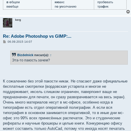
в о
бщем
ню
анс
проб
о
вать
в
оо
бще
п
о у
молчанию
тра
ф
ик
kerg
Re: Adobe Photoshop vs GIMP:...
С
06.09.2015 14:07
о
о
б
Bizdelnick
писал(а):
↑
щ
е
Эта-то пакость зачем?
н
и
е
К сожалению без этой пакости никак. Не спасают даже официальные
бесплатные смотрелки (вордовская устарела и многое не
поддерживает, иксель слишком ограничен, паверпоинт ваще не
предназначен для печати, он сразу разворачивается на весь экран).
Очень много материалов несут в мс-офисе, особенно когда в
типографии есть отдел оперативной полиграфии. А если вся
типография в основном занимается оперативкой, то в иные дни мс-
офис это 99% всех принесённых распечаток. Это и студенческие
рефераты и научные брошюры и целые книги. Конкуренцию офису
может составить только AutoCad, потому что иногда носят печатать