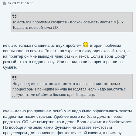
С
07.09.2015 16:00
о
о
б
щ
е
То есть все проблемы сводятся к плохой совместимости с M$O?
н
Тогда это не проблемы LO.
и
е
нет, это только половина из двух проблем
вторая проблема
всплывала на печати. То есть на экране я вижу одинаковый текст, а
на принтер он мне выводит явно разный текст. Если в ворд шрифт
разный - то это видно сразу. Или не видно ни на принтере, ни на
бумаге.
Но дело даже не в этом, а в том, что все нынешние текстовые
процессоры в принципе никуда не годятся, если надо работать с
документами объёмом больше одной страницы.
очень давно (по причинам лени) мне надо было обрабатывать тексты
на десятки тысяч страниц. Удобнее всего их было делать через
редактор. ОО вис намертво, то и дело. Ворд скрипит и обрабатывает.
Но вообще я не знаю каких функций не хватает текстовым
процессорам для написания фантастической книжки, к примеру.