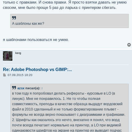
только с правками. И снова правки. Я просто взятки давать не умею
свосем, мне было проще 5 раз до ларька с принтером сбегать.
А шаблоны как же?
я шаблонами пользоваться не умею.
kerg
Re: Adobe Photoshop vs GIMP:...
С
07.09.2015 18:20
о
о
б
azsx
писал(а):
↑
щ
е
в том году я попробовал делать рефераты - курсовые в LO (в
н
линукс). Мне не понравилось. 1. Не то чтобы полная
и
е
совместимость, преподы в качестве образца выдадут вордовский
файл в 2010 сделанный и не только форматирование плывет -
формулы не всегда верно показывает с диаграммами и графиками.
2. Шрифты как оказалось это нечто, внезапно я понял, что ворд
почти всегда печатает нормально на принтер, а LO при видимой
одинаковости шрифтов на экране на принтер их выводит подчас