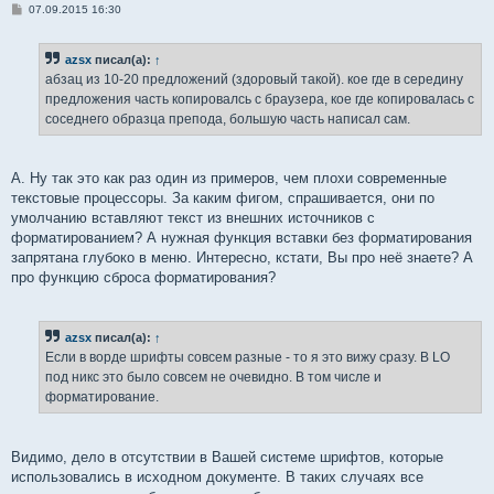
С
07.09.2015 16:30
о
о
б
azsx
писал(а):
↑
щ
е
абзац из 10-20 предложений (здоровый такой). кое где в середину
н
предложения часть копировалсь с браузера, кое где копировалась с
и
е
соседнего образца препода, большую часть написал сам.
А. Ну так это как раз один из примеров, чем плохи современные
текстовые процессоры. За каким фигом, спрашивается, они по
умолчанию вставляют текст из внешних источников с
форматированием? А нужная функция вставки без форматирования
запрятана глубоко в меню. Интересно, кстати, Вы про неё знаете? А
про функцию сброса форматирования?
azsx
писал(а):
↑
Если в ворде шрифты совсем разные - то я это вижу сразу. В LO
под никс это было совсем не очевидно. В том числе и
форматирование.
Видимо, дело в отсутствии в Вашей системе шрифтов, которые
использовались в исходном документе. В таких случаях все