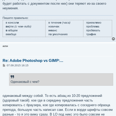
будет работать с документом после них) они теряют из-за своего
неумения.
Пишите правильно:
в консол
и
в течени
е
(часа)
приемл
е
мо
вк
у́пе
(с чем-либо)
нович
о
к
пробле
м
а
в о
бщем
ню
анс
проб
о
вать
в
оо
бще
п
о у
молчанию
тра
ф
ик
azsx
Re: Adobe Photoshop vs GIMP:...
С
07.09.2015 16:15
о
о
б
щ
е
Одинаковый с чем?
н
и
е
одинаковый между собой. То есть абзац из 10-20 предложений
(здоровый такой). кое где в середину предложения часть
копировалсь с браузера, кое где копировалась с соседнего образца
препода, большую часть написал сам. Если в ворде шрифты совсем
разные - то я это вижу сразу. В LO под никс это было совсем не