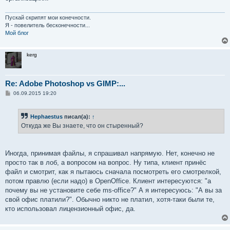
Пускай скрипят мои конечности.
Я - повелитель бесконечности...
Мой блог
kerg
Re: Adobe Photoshop vs GIMP:...
С
06.09.2015 19:20
о
о
б
Hephaestus
писал(а):
↑
щ
е
Откуда же Вы знаете, что он стыренный?
н
и
е
Иногда, принимая файлы, я спрашивал напрямую. Нет, конечно не
просто так в лоб, а вопросом на вопрос. Ну типа, клиент принёс
файл и смотрит, как я пытаюсь сначала посмотреть его смотрелкой,
потом правлю (если надо) в OpenOffice. Клиент интересуются: "а
почему вы не установите себе ms-office?" А я интересуюсь: "А вы за
свой офис платили?". Обычно никто не платил, хотя-таки были те,
кто использовал лицензионный офис, да.