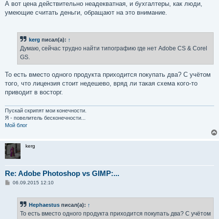
А вот цена действительно неадекватная, и бухгалтеры, как люди,
умеющие считать деньги, обращают на это внимание.
kerg
писал(а):
↑
Думаю, сейчас трудно найти типографию где нет Adobe CS & Corel
GS.
То есть вместо одного продукта приходится покупать два? С учётом
того, что лицензия стоит недешево, вряд ли такая схема кого-то
приводит в восторг.
Пускай скрипят мои конечности.
Я - повелитель бесконечности...
Мой блог
kerg
Re: Adobe Photoshop vs GIMP:...
С
06.09.2015 12:10
о
о
б
Hephaestus
писал(а):
↑
щ
е
То есть вместо одного продукта приходится покупать два? С учётом
н