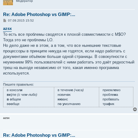
Модератор
Re: Adobe Photoshop vs GIMP:...
С
07.09.2015 15:52
о
о
azsx
б
То есть все проблемы сводятся к плохой совместимости с M$O?
щ
е
Тогда это не проблемы LO.
н
Но дело даже не в этом, а в том, что все нынешние текстовые
и
е
процессоры в принципе никуда не годятся, если надо работать с
документами объёмом больше одной страницы. В совокупности с
неумением 99% пользователей с ними работать это даёт редкостный
треш на выходе независимо от того, какая именно программа
используется.
Пишите правильно:
в консол
и
в течени
е
(часа)
приемл
е
мо
вк
у́пе
(с чем-либо)
нович
о
к
пробле
м
а
в о
бщем
ню
анс
проб
о
вать
в
оо
бще
п
о у
молчанию
тра
ф
ик
azsx
Re: Adobe Photoshop vs GIMP:...