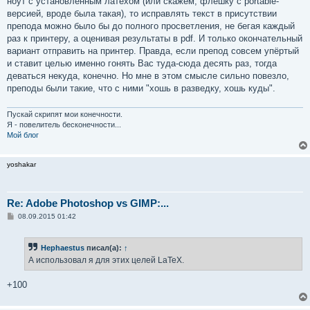
ноут с установленным латехом (или скажем, флешку с portable-
версией, вроде была такая), то исправлять текст в присутствии
препода можно было бы до полного просветления, не бегая каждый
раз к принтеру, а оценивая результаты в pdf. И только окончательный
вариант отправить на принтер. Правда, если препод совсем упёртый
и ставит целью именно гонять Вас туда-сюда десять раз, тогда
деваться некуда, конечно. Но мне в этом смысле сильно повезло,
преподы были такие, что с ними "хошь в разведку, хошь куды".
Пускай скрипят мои конечности.
Я - повелитель бесконечности...
Мой блог
yoshakar
Re: Adobe Photoshop vs GIMP:...
С
08.09.2015 01:42
о
о
б
Hephaestus
писал(а):
↑
щ
е
А использовал я для этих целей LaTeX.
н
и
е
+100