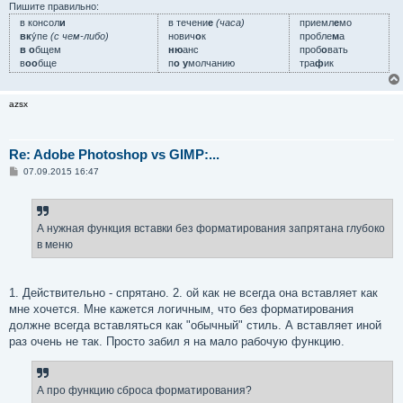
Пишите правильно:
в консол
и
в течени
е
(часа)
приемл
е
мо
вк
у́пе
(с чем-либо)
нович
о
к
пробле
м
а
в о
бщем
ню
анс
проб
о
вать
в
оо
бще
п
о у
молчанию
тра
ф
ик
azsx
Re: Adobe Photoshop vs GIMP:...
С
07.09.2015 16:47
о
о
б
щ
е
А нужная функция вставки без форматирования запрятана глубоко
н
в меню
и
е
1. Действительно - спрятано. 2. ой как не всегда она вставляет как
мне хочется. Мне кажется логичным, что без форматирования
должне всегда вставляться как "обычный" стиль. А вставляет иной
раз очень не так. Просто забил я на мало рабочую функцию.
А про функцию сброса форматирования?