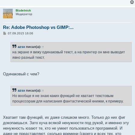
Bizdelnick
Модератор
Re: Adobe Photoshop vs GIMP:...
С
07.09.2015 16:06
о
о
б
azsx
писал(а):
↑
щ
е
на экране я вижу одинаковый текст, а на принтер он мне выводит
н
явно разный текст.
и
е
Одинаковый с чем?
azsx
писал(а):
↑
Но вообще я не знаю каких функций не хватает текстовым
процессорам для написания фантастической книжки, к примеру.
Хватает там функций, их даже слишком много. Только до них фиг
докопаешься. Зато куча всякой ненужности под рукой, и именно эту
ненужность юзают те, кто не умеет пользоваться программой. И
даже не представляют, сколько времени (своего и всех тех, кто