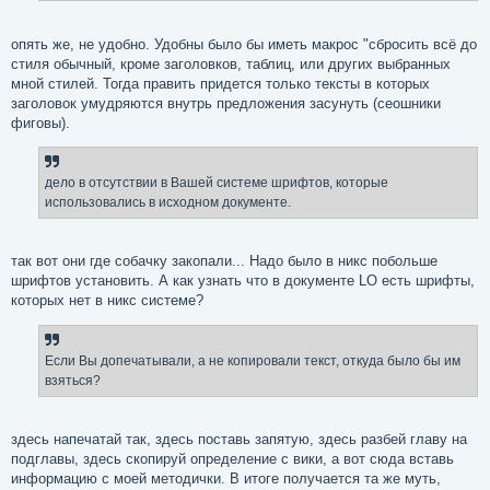
опять же, не удобно. Удобны было бы иметь макрос "сбросить всё до
стиля обычный, кроме заголовков, таблиц, или других выбранных
мной стилей. Тогда править придется только тексты в которых
заголовок умудряются внутрь предложения засунуть (сеошники
фиговы).
дело в отсутствии в Вашей системе шрифтов, которые
использовались в исходном документе.
так вот они где собачку закопали... Надо было в никс побольше
шрифтов установить. А как узнать что в документе LO есть шрифты,
которых нет в никс системе?
Если Вы допечатывали, а не копировали текст, откуда было бы им
взяться?
здесь напечатай так, здесь поставь запятую, здесь разбей главу на
подглавы, здесь скопируй определение с вики, а вот сюда вставь
информацию с моей методички. В итоге получается та же муть,