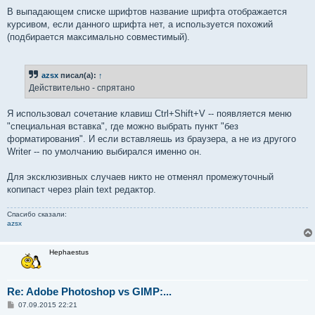
В выпадающем списке шрифтов название шрифта отображается
курсивом, если данного шрифта нет, а используется похожий
(подбирается максимально совместимый).
azsx
писал(а):
↑
Действительно - спрятано
Я использовал сочетание клавиш Ctrl+Shift+V -- появляется меню
"специальная вставка", где можно выбрать пункт "без
форматирования". И если вставляешь из браузера, а не из другого
Writer -- по умолчанию выбирался именно он.
Для эксклюзивных случаев никто не отменял промежуточный
копипаст через plain text редактор.
Спасибо сказали:
azsx
Hephaestus
Re: Adobe Photoshop vs GIMP:...
С
07.09.2015 22:21
о