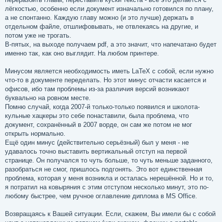
лёгкостью, особенно если документ изначально готовился по плану,
а не спонтанно. Каждую главу можно (и это лучше) держать в
отдельном файле, отшлифовывать, не отвлекаясь на другие, и
потом уже не трогать.
В-пятых, на выходе получаем pdf, а это значит, что напечатано будет
именно так, как оно выглядит. На любом принтере.
Минусом является необходимость иметь LaTeX с собой, если нужно
что-то в документе переделать. Но этот минус отчасти касается и
офисов, ибо там проблемы из-за различия версий возникают
буквально на ровном месте.
Помню случай, когда 2007-й только-только появился и школота-
кульные хацкеры это себе понаставили, была проблема, что
документ, сохранённый в 2007 ворде, он сам же потом не мог
открыть нормально.
Ещё один минус (действительно серьёзный) был у меня - не
удавалось точно выставить вертикальный отступ на первой
странице. Он получался то чуть больше, то чуть меньше заданного,
разобраться не смог, пришлось подгонять. Это вот единственная
проблема, которая у меня возникла и осталась нерешённой. Но и то,
я потратил на ковыряния с этим отступом несколько минут, это по-
любому быстрее, чем ручное оглавление диплома в MS Office.
Возвращаясь к Вашей ситуации. Если, скажем, Вы имели бы с собой