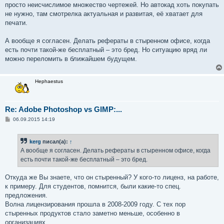
просто неисчислимое множество чертежей. Но автокад хоть покупать
не нужно, там смотрелка актуальная и развитая, её хватает для
печати.
А вообще я согласен. Делать рефераты в стыренном офисе, когда
есть почти такой-же бесплатный – это бред. Но ситуацию вряд ли
можно переломить в ближайшем будущем.
Hephaestus
Re: Adobe Photoshop vs GIMP:...
С
06.09.2015 14:19
о
о
б
kerg
писал(а):
↑
щ
е
А вообще я согласен. Делать рефераты в стыренном офисе, когда
н
есть почти такой-же бесплатный – это бред.
и
е
Откуда же Вы знаете, что он стыренный? У кого-то лиценз, на работе,
к примеру. Для студентов, помнится, были какие-то спец.
предложения.
Волна лицензирования прошла в 2008-2009 году. С тех пор
стыренных продуктов стало заметно меньше, особенно в
организациях.