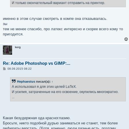
И только окончательный вариант отправить на принтер.
именно в этом случае смотреть в компе она отказывалась.
зы
тем не менее спасибо, про латекс интересно и скорее всего кому то
пригодится.
kerg
Re: Adobe Photoshop vs GIMP:...
С
08.09.2015 08:22
о
о
б
Hephaestus
писал(а):
↑
щ
е
А использовал я для этих целей LaTeX.
н
И усилия, затраченные на его освоение, окупились многократно.
и
е
...
Какая безудержная ода красноглазию.
Бросьте, никто подобной дурью заниматься не станет, тем более
рефераты верстать. (Хотя, конечно, люди разные есть, поэтому