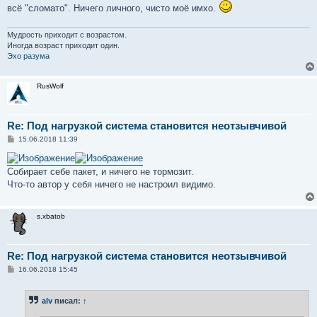
всё "сломато". Ничего личного, чисто моё имхо.
Мудрость приходит с возрастом.
Иногда возраст приходит один.
Эхо разума
RusWolf
Re: Под нагрузкой система становится неотзывчивой
С
15.06.2018 11:39
о
о
б
Собирает себе пакет, и ничего не тормозит.
щ
е
Что-то автор у себя ничего не настроил видимо.
н
и
е
s.xbatob
Re: Под нагрузкой система становится неотзывчивой
С
16.06.2018 15:45
о
о
б
alv
писал:
↑
щ
е