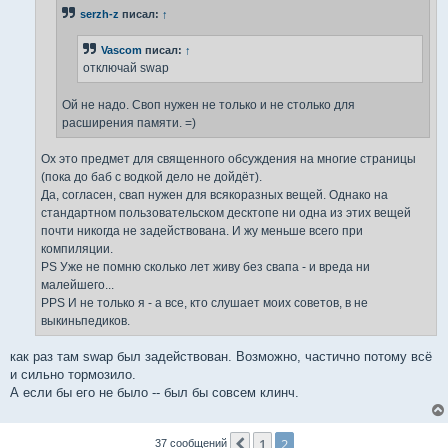
н
serzh-z
писал:
↑
и
е
Vascom
писал:
↑
отключай swap
Ой не надо. Своп нужен не только и не столько для
расширения памяти. =)
Ох это предмет для священного обсуждения на многие страницы
(пока до баб с водкой дело не дойдёт).
Да, согласен, свап нужен для всякоразных вещей. Однако на
стандартном пользовательском десктопе ни одна из этих вещей
почти никогда не задействована. И жу меньше всего при
компиляции.
PS Уже не помню сколько лет живу без свапа - и вреда ни
малейшего...
PPS И не только я - а все, кто слушает моих советов, в не
выкиньпедиков.
как раз там swap был задействован. Возможно, частично потому всё
и сильно тормозило.
А если бы его не было -- был бы совсем клинч.
1
2
Пред.
37 сообщений