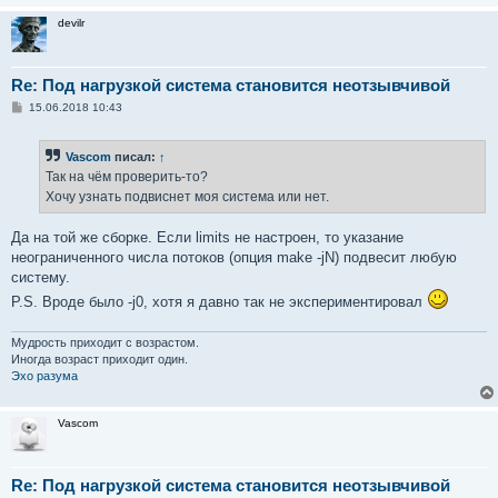
и
devilr
е
Re: Под нагрузкой система становится неотзывчивой
С
15.06.2018 10:43
о
о
б
Vascom
писал:
↑
щ
е
Так на чём проверить-то?
н
Хочу узнать подвиснет моя система или нет.
и
е
Да на той же сборке. Если limits не настроен, то указание
неограниченного числа потоков (опция make -jN) подвесит любую
систему.
P.S. Вроде было -j0, хотя я давно так не экспериментировал
Мудрость приходит с возрастом.
Иногда возраст приходит один.
Эхо разума
Vascom
Re: Под нагрузкой система становится неотзывчивой