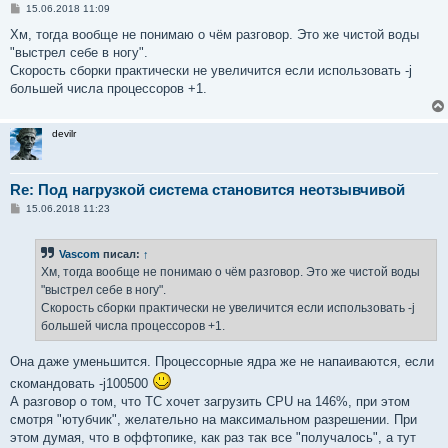
С
15.06.2018 11:09
о
о
Хм, тогда вообще не понимаю о чём разговор. Это же чистой воды
б
"выстрел себе в ногу".
щ
е
Скорость сборки практически не увеличится если использовать -j
н
большей числа процессоров +1.
и
е
devilr
Re: Под нагрузкой система становится неотзывчивой
С
15.06.2018 11:23
о
о
б
Vascom
писал:
↑
щ
е
Хм, тогда вообще не понимаю о чём разговор. Это же чистой воды
н
"выстрел себе в ногу".
и
е
Скорость сборки практически не увеличится если использовать -j
большей числа процессоров +1.
Она даже уменьшится. Процессорные ядра же не напаиваются, если
скомандовать -j100500
А разговор о том, что ТС хочет загрузить CPU на 146%, при этом
смотря "ютубчик", желательно на максимальном разрешении. При
этом думая, что в оффтопике, как раз так все "получалось", а тут