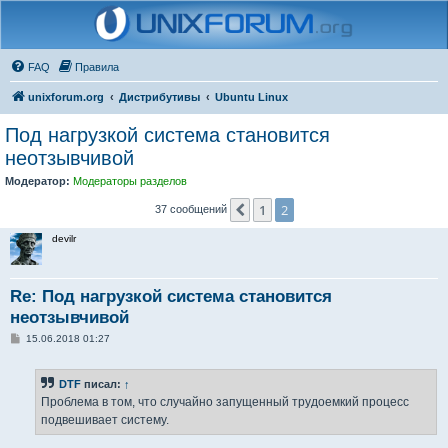
FAQ
Правила
unixforum.org
Дистрибутивы
Ubuntu Linux
Под нагрузкой система становится
неотзывчивой
Модератор:
Модераторы разделов
1
2
Пред.
37 сообщений
devilr
Re: Под нагрузкой система становится
неотзывчивой
С
15.06.2018 01:27
о
о
б
DTF
писал:
↑
щ
е
Проблема в том, что случайно запущенный трудоемкий процесс
н
подвешивает систему.
и
е