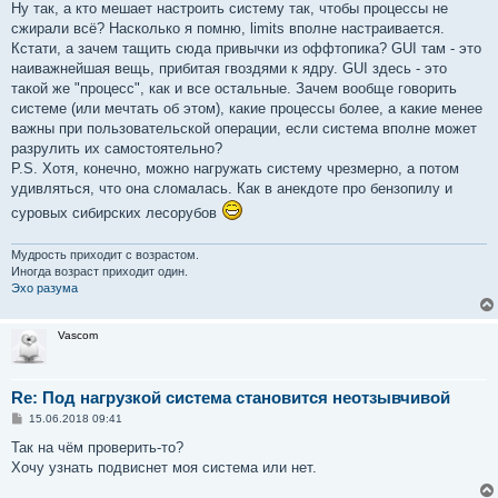
Ну так, а кто мешает настроить систему так, чтобы процессы не
сжирали всё? Насколько я помню, limits вполне настраивается.
Кстати, а зачем тащить сюда привычки из оффтопика? GUI там - это
наиважнейшая вещь, прибитая гвоздями к ядру. GUI здесь - это
такой же "процесс", как и все остальные. Зачем вообще говорить
системе (или мечтать об этом), какие процессы более, а какие менее
важны при пользовательской операции, если система вполне может
разрулить их самостоятельно?
P.S. Хотя, конечно, можно нагружать систему чрезмерно, а потом
удивляться, что она сломалась. Как в анекдоте про бензопилу и
суровых сибирских лесорубов
Мудрость приходит с возрастом.
Иногда возраст приходит один.
Эхо разума
Vascom
Re: Под нагрузкой система становится неотзывчивой
С
15.06.2018 09:41
о
о
Так на чём проверить-то?
б
Хочу узнать подвиснет моя система или нет.
щ
е
н