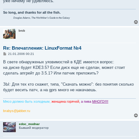
уже ничему не удивляюсь.
So long, and thanks for all the fish.
Douglas Adams,
The Hitchhiker's Guide to the Galaxy
brob
Re: Впечатления: LinuxFormat №4
С
21.01.2006 00:21
о
о
В свете обнаруженых уязвимостей в КДЕ имеется вопрос:
б
на диске будет KDE3.5? Если диск еще не сделан, может стоит
щ
е
сделать апгрейт до 3.5.1? Или патчик приложить?
н
и
е
ЗЫ: Для тех кто скажет, типа, "Скачать можно": без понятия сколько
будет весить патч, а на gprs много не накачаешь.
Мясо должно быть холодным,
женщина горячей,
а пива
МНОГО!!!!
brabys@jabber.ru
edoc_modnar
Бывший модератор