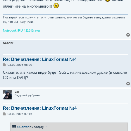
облегчите на много-много!!!
Постарайтесь получить то, что вы хотите, или же вы будете вынуждены захотеть
то, что вы получили...
-------------------
Notebook iRU 4115 Brava
SCarter
Re: Впечатления: LinuxFormat №4
С
03.02.2006 06:20
о
о
Скажите, а в каком виде будет SuSE на январьском диске (в смысле
б
CD или DVD)?
щ
е
н
и
Val
е
Ведущий рубрики
Re: Впечатления: LinuxFormat №4
С
03.02.2006 07:16
о
о
б
SCarter
писал(а):
↑
щ