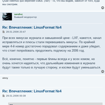
Quae videmus quo dependet vultus. (лат) - То, что мы видим, зависит от того, куда
мы смотрим.
serzh-z
Бывший модератор
Re: Впечатления: LinuxFormat №4
С
28.01.2006 20:47
о
о
При всех минусах журнала и завышенной цене - LXF, кажется, начал
б
исправляться и плюсы стали перевешивать минусы. По крайней
щ
е
мере 4-й номер достаточно порадовал содержанием и даже убедил,
н
что стоит попробовать продолжить подписку на 2006 год.
и
е
Всё, конечно, понятно - первые блины всегда и у всех комом, но
очень хочется надеяться, что дальнейшие изменения в журнале
будут также только в лучшую сторону, и косяки будут уменьшаться.
vinny
Re: Впечатления: LinuxFormat №4
С
29.01.2006 00:39
о
о
б