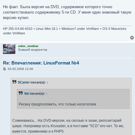
Не факт. Была версия на DVD, содержимое которого точно
соответствовало содержимому 5-ти CD. У меня один знакомый такую
версию купил.
HP 255 G4 A6-6310 + Linux Mint 18.1 + Windoze7 under VmWare + OS X Mavericks
under VmWare
edoc_modnar
Бывший модератор
Re: Впечатления: LinuxFormat №4
С
03.02.2006 12:46
о
о
б
SCarter
писал(а):
↑
щ
е
н
Val
писал(а):
↑
и
е
Рискну предположить, что только носителем.
Сомневаюсь... На DVD-версии, на сколько я знаю, репозитарий
шире. Например есть Krusader, а в поставке "5CD" его нет. То же,
кажется, применимо и к PHP5.