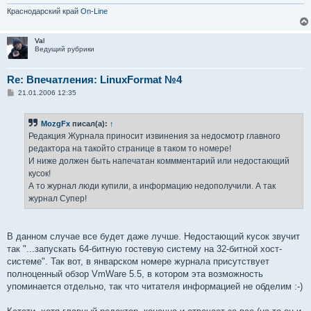
Краснодарский край
On
-
Line
Val
Ведущий рубрики
Re: Впечатления: LinuxFormat №4
С
21.01.2006 12:35
о
о
б
MozgFx
писал(а):
↑
щ
е
Редакция Журнала приносит извинения за недосмотр главного
н
редактора на такойто странице в таком то номере!
и
е
И ниже должен быть напечатан коммментарий или недостающий
кусок!
А то журнал люди купили, а информацию недополучили. А так
журнал Супер!
В данном случае все будет даже лучше. Недостающий кусок звучит
так "...запускать 64-битную гостевую систему на 32-битной хост-
системе". Так вот, в январском номере журнала присутствует
полноценный обзор VmWare 5.5, в котором эта возможность
упоминается отдельно, так что читателя информацией не обделим :-)