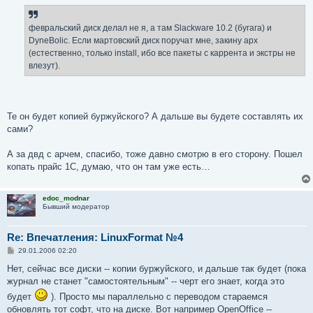
о
б
щ
е
февральский диск делал не я, а там Slackware 10.2 (бугага) и
н
DyneBolic. Если мартовский диск поручат мне, закину арх
и
е
(естественно, только install, ибо все пакеты с каррента и экстры не
влезут).
Те он будет копией буржуйского? А дальше вы будете составлять их
сами?
А за двд с арчем, спасибо, тоже давно смотрю в его сторону. Пошел
копать прайс 1С, думаю, что он там уже есть…
edoc_modnar
Бывший модератор
Re: Впечатления: LinuxFormat №4
С
29.01.2006 02:20
о
о
Нет, сейчас все диски -- копии буржуйского, и дальше так будет (пока
б
журнал не станет "самостоятельным" -- черт его знает, когда это
щ
е
будет
). Просто мы параллельно с переводом стараемся
н
обновлять тот софт, что на диске. Вот например OpenOffice --
и