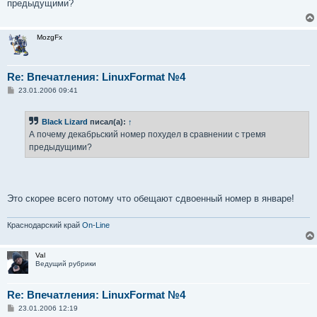
предыдущими?
щ
е
н
и
MozgFx
е
Re: Впечатления: LinuxFormat №4
С
23.01.2006 09:41
о
о
б
Black Lizard
писал(а):
↑
щ
е
А почему декабрьский номер похудел в сравнении с тремя
н
предыдущими?
и
е
Это скорее всего потому что обещают сдвоенный номер в январе!
Краснодарский край
On
-
Line
Val
Ведущий рубрики
Re: Впечатления: LinuxFormat №4
С
23.01.2006 12:19
о