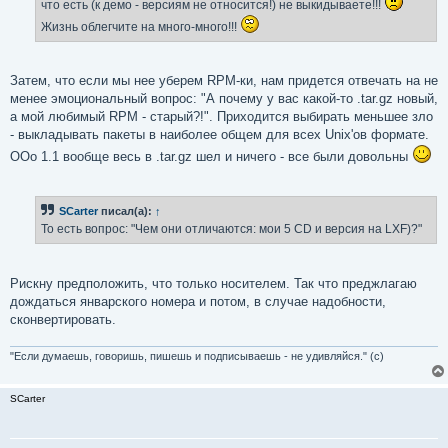
что есть (к демо - версиям не относится!) не выкидываете!!!
Жизнь облегчите на много-много!!!
Затем, что если мы нее уберем RPM-ки, нам придется отвечать на не
менее эмоциональный вопрос: "А почему у вас какой-то .tar.gz новый,
а мой любимый RPM - старый?!". Приходится выбирать меньшее зло
- выкладывать пакеты в наиболее общем для всех Unix'ов формате.
OOo 1.1 вообще весь в .tar.gz шел и ничего - все были довольны
SCarter
писал(а):
↑
То есть вопрос: "Чем они отличаются: мои 5 CD и версия на LXF)?"
Рискну предположить, что только носителем. Так что преджлагаю
дождаться январского номера и потом, в случае надобности,
сконвертировать.
"Если думаешь, говоришь, пишешь и подписываешь - не удивляйся." (с)
SCarter