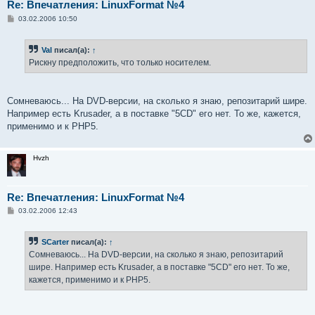
Re: Впечатления: LinuxFormat №4
С
03.02.2006 10:50
о
о
б
Val
писал(а):
↑
щ
е
Рискну предположить, что только носителем.
н
и
е
Сомневаюсь... На DVD-версии, на сколько я знаю, репозитарий шире.
Например есть Krusader, а в поставке "5CD" его нет. То же, кажется,
применимо и к PHP5.
Hvzh
Re: Впечатления: LinuxFormat №4
С
03.02.2006 12:43
о
о
б
SCarter
писал(а):
↑
щ
е
Сомневаюсь... На DVD-версии, на сколько я знаю, репозитарий
н
шире. Например есть Krusader, а в поставке "5CD" его нет. То же,
и
е
кажется, применимо и к PHP5.