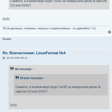
е
Скажите, а в каком виде будет SuSE на январьском диске (в смысле
н
CD или DVD)?
и
е
DVD.
"Если думаешь, говоришь, пишешь и подписываешь - не удивляйся." (с)
SCarter
Re: Впечатления: LinuxFormat №4
С
03.02.2006 08:12
о
о
б
Val
писал(а):
↑
щ
е
н
SCarter
писал(а):
↑
и
е
Скажите, а в каком виде будет SuSE на январьском диске (в
смысле CD или DVD)?
DVD.