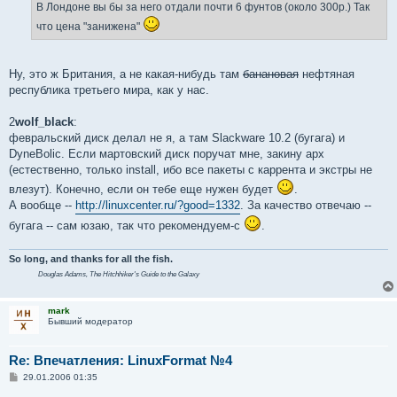
В Лондоне вы бы за него отдали почти 6 фунтов (около 300р.) Так
что цена "занижена"
Ну, это ж Британия, а не какая-нибудь там
банановая
нефтяная
республика третьего мира, как у нас.
2
wolf_black
:
февральский диск делал не я, а там Slackware 10.2 (бугага) и
DyneBolic. Если мартовский диск поручат мне, закину арх
(естественно, только install, ибо все пакеты с каррента и экстры не
влезут). Конечно, если он тебе еще нужен будет
.
А вообще --
http://linuxcenter.ru/?good=1332
. За качество отвечаю --
бугага -- сам юзаю, так что рекомендуем-с
.
So long, and thanks for all the fish.
Douglas Adams,
The Hitchhiker's Guide to the Galaxy
mark
Бывший модератор
Re: Впечатления: LinuxFormat №4
С
29.01.2006 01:35
о