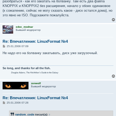
разобраться - как его закатать на болванку. Там есть два файла
щ
е
KNOPPIX и KNOPPIX2 без раcширения, начало у обоих одинаковое
н
(к сожалению, сейчас не могу сказать какое - диск остался дома), но
и
е
это явно не ISO. Подскажите пожалуйста.
edoc_modnar
Бывший модератор
Re: Впечатления: LinuxFormat №4
С
25.01.2006 07:09
о
о
Не надо его на болванку закатывать, диск уже загрузочный.
б
щ
е
н
и
So long, and thanks for all the fish.
е
Douglas Adams,
The Hitchhiker's Guide to the Galaxy
zenwolf
Бывший модератор
Re: Впечатления: LinuxFormat №4
С
25.01.2006 07:26
о
о
б
random_code
писал(а):
↑
щ