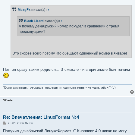
о
б
MozgFx
писал(а):
↑
щ
е
н
Black Lizard
писал(а):
↑
и
е
А почему декабрьский номер похудел в сравнении с тремя
предыдущими?
Это скорее всего потому что обещают сдвоенный номер в январе!
Нет, он сразу таким родился... В смысле - и в оригинале был тонким
"Если думаешь, говоришь, пишешь и подписываешь - не удивляйся." (с)
SCarter
Re: Впечатления: LinuxFormat №4
С
25.01.2006 07:06
о
о
Получил декабрьский ЛинуксФормат. С Кноппикс 4.0 никак не могу
б