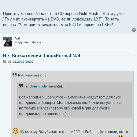
Просто у меня сейчас есть 5 CD версии Gold Master. Вот и думаю:
"То ли их сконвертить на DVD, то ли подождать LXF". То есть
вопрос: "Чем они отличаются: мои 5 CD и версия на LXF)?"
Val
Ведущий рубрики
Re: Впечатления: LinuxFormat №4
С
03.02.2006 10:06
о
о
б
Radik
писал(а):
↑
щ
е
н
random_code
писал(а):
↑
и
е
Вот например OpenOffice -- англичане кладут rpm для суси,
мандривы и федоры. Мы выкладываем более новую версию,
но только в tar.gz (потому что новой в rpm для суси с
мандривами не появилось).
Ну почему Вы убираете rpm-ки??? :o Добавляйте новое, но то