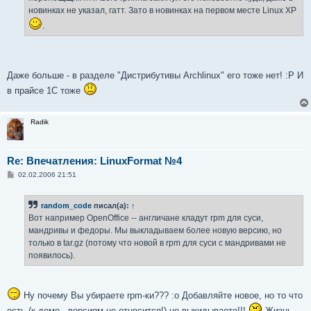
е
новинках не указал, гатт. Зато в новинках на первом месте Linux XP
.
Даже больше - в разделе "Дистрибутивы Archlinux" его тоже нет! :P И
в прайсе 1С тоже
Radik
Re: Впечатления: LinuxFormat №4
С
02.02.2006 21:51
о
о
б
random_code
писал(а):
↑
щ
е
Вот например OpenOffice -- англичане кладут rpm для суси,
н
мандривы и федоры. Мы выкладываем более новую версию, но
и
е
только в tar.gz (потому что новой в rpm для суси с мандривами не
появилось).
Ну почему Вы убираете rpm-ки??? :o Добавляйте новое, но то что
есть (к демо - версиям не относится!) не выкидываете!!!
Жизнь