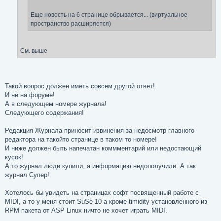
Еще новость на 6 странице обрывается... (виртуальное
пространство расширяется)
См. выше
Такой вопрос должен иметь совсем другой ответ!
И не на форуме!
А в следующем номере журнала!
Следующего содержания!
Редакция Журнала приносит извинения за недосмотр главного
редактора на такойто странице в таком то номере!
И ниже должен быть напечатан коммментарий или недостающий
кусок!
А то журнал люди купили, а информацию недополучили. А так
журнал Супер!
Хотелось бы увидеть на страницах софт посвященный работе с
MIDI, а то у меня стоит SuSe 10 а кроме timidity установленного из
RPM пакета от ASP Linux ничто не хочет играть MIDI.