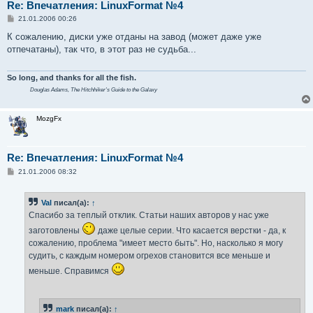
Re: Впечатления: LinuxFormat №4
С
21.01.2006 00:26
о
о
К сожалению, диски уже отданы на завод (может даже уже
б
отпечатаны), так что, в этот раз не судьба...
щ
е
н
и
So long, and thanks for all the fish.
е
Douglas Adams,
The Hitchhiker's Guide to the Galaxy
MozgFx
Re: Впечатления: LinuxFormat №4
С
21.01.2006 08:32
о
о
б
Val
писал(а):
↑
щ
е
Спасибо за теплый отклик. Статьи наших авторов у нас уже
н
и
заготовлены
даже целые серии. Что касается верстки - да, к
е
сожалению, проблема "имеет место быть". Но, насколько я могу
судить, с каждым номером огрехов становится все меньше и
меньше. Справимся
mark
писал(а):
↑