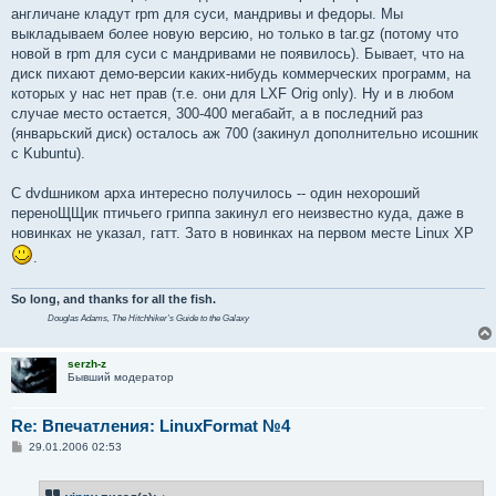
е
англичане кладут rpm для суси, мандривы и федоры. Мы
выкладываем более новую версию, но только в tar.gz (потому что
новой в rpm для суси с мандривами не появилось). Бывает, что на
диск пихают демо-версии каких-нибудь коммерческих программ, на
которых у нас нет прав (т.е. они для LXF Orig only). Ну и в любом
случае место остается, 300-400 мегабайт, а в последний раз
(январьский диск) осталось аж 700 (закинул дополнительно исошник
с Kubuntu).
С dvdшником арха интересно получилось -- один нехороший
переноЩЩик птичьего гриппа закинул его неизвестно куда, даже в
новинках не указал, гатт. Зато в новинках на первом месте Linux XP
.
So long, and thanks for all the fish.
Douglas Adams,
The Hitchhiker's Guide to the Galaxy
serzh-z
Бывший модератор
Re: Впечатления: LinuxFormat №4
С
29.01.2006 02:53
о
о
б