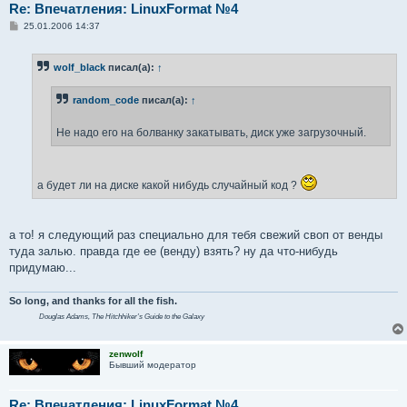
Re: Впечатления: LinuxFormat №4
С
25.01.2006 14:37
о
о
б
wolf_black
писал(а):
↑
щ
е
н
random_code
писал(а):
↑
и
е
Не надо его на болванку закатывать, диск уже загрузочный.
а будет ли на диске какой нибудь случайный код ?
а то! я следующий раз специально для тебя свежий своп от венды
туда залью. правда где ее (венду) взять? ну да что-нибудь
придумаю...
So long, and thanks for all the fish.
Douglas Adams,
The Hitchhiker's Guide to the Galaxy
zenwolf
Бывший модератор
Re: Впечатления: LinuxFormat №4