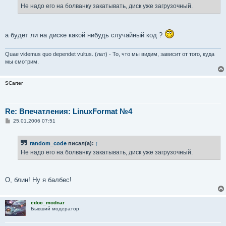
е
Не надо его на болванку закатывать, диск уже загрузочный.
н
и
е
а будет ли на диске какой нибудь случайный код ?
Quae videmus quo dependet vultus. (лат) - То, что мы видим, зависит от того, куда
мы смотрим.
SCarter
Re: Впечатления: LinuxFormat №4
С
25.01.2006 07:51
о
о
б
random_code
писал(а):
↑
щ
е
Не надо его на болванку закатывать, диск уже загрузочный.
н
и
е
О, блин! Ну я балбес!
edoc_modnar
Бывший модератор