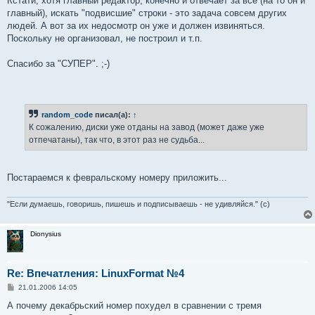
Кстати, хотя главный редактор, конечно и отвечает за все (на то он и
главный), искать "подвисшие" строки - это задача совсем других
людей. А вот за их недосмотр он уже и должен извиняться.
Поскольку не организовал, не построил и т.п.
Спасибо за "СУПЕР". ;-)
random_code
писал(а):
↑
К сожалению, диски уже отданы на завод (может даже уже
отпечатаны), так что, в этот раз не судьба...
Постараемся к февральскому номеру приложить...
"Если думаешь, говоришь, пишешь и подписываешь - не удивляйся." (с)
Dionysius
Re: Впечатления: LinuxFormat №4
С
21.01.2006 14:05
о
о
А почему декабрьский номер похудел в сравнении с тремя
б