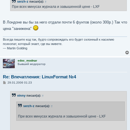
serzh-z
писал(а):
↑
щ
е
При всех минусах журнала и завышенной цене - LXF
н
и
е
В Лондоне вы бы за него отдали почти 6 фунтов (около 300р.) Так что
цена "занижена"
Всегда пишите код так, будто сопровождать его будет склонный к насилию
психопат, который знает, где вы живете.
— Martin Golding
edoc_modnar
Бывший модератор
Re: Впечатления: LinuxFormat №4
С
29.01.2006 01:23
о
о
б
vinny
писал(а):
↑
щ
е
н
serzh-z
писал(а):
↑
и
е
При всех минусах журнала и завышенной цене - LXF