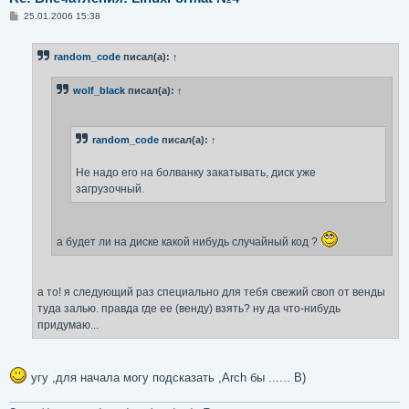
С
25.01.2006 15:38
о
о
б
random_code
писал(а):
↑
щ
е
н
wolf_black
писал(а):
↑
и
е
random_code
писал(а):
↑
Не надо его на болванку закатывать, диск уже
загрузочный.
а будет ли на диске какой нибудь случайный код ?
а то! я следующий раз специально для тебя свежий своп от венды
туда залью. правда где ее (венду) взять? ну да что-нибудь
придумаю...
угу ,для начала могу подсказать ,Arch бы ...... B)