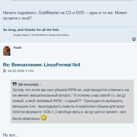
Ничего подобного. GoldMaster на CD и DVD -- одно и то же. Может
путаете с eval?
So long, and thanks for all the fish.
Douglas Adams,
The Hitchhiker's Guide to the Galaxy
Radik
Re: Впечатления: LinuxFormat №4
С
04.02.2006 17:04
о
о
б
Val
писал(а):
↑
щ
е
Затем, что если мы нее уберем RPM-ки, нам придется отвечать на
н
не менее эмоциональный вопрос: "А почему у вас какой-то .tar.gz
и
е
новый, а мой любимый RPM - старый?!". Приходится выбирать
меньшее зло - выкладывать пакеты в наиболее общем для всех
Unix'ов формате. OOo 1.1 вообще весь в .tar.gz шел и ничего - все
были довольны
Ну вот...