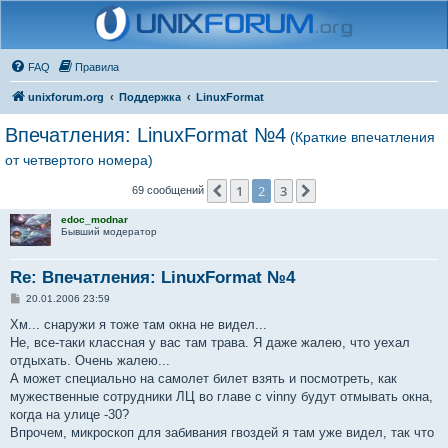
FAQ
Правила
unixforum.org
Поддержка
LinuxFormat
Впечатления: LinuxFormat №4
(Краткие впечатления
от четвертого номера)
1
2
3
Пред.
След.
69 сообщений
edoc_modnar
Бывший модератор
Re: Впечатления: LinuxFormat №4
С
20.01.2006 23:59
о
о
Хм... снаружи я тоже там окна не видел...
б
Не, все-таки классная у вас там трава. Я даже жалею, что уехал
щ
е
отдыхать. Очень жалею...
н
А может специально на самолет билет взять и посмотреть, как
и
е
мужественные сотрудники ЛЦ во главе с vinny будут отмывать окна,
когда на улице -30?
Впрочем, микроскоп для забивания гвоздей я там уже видел, так что