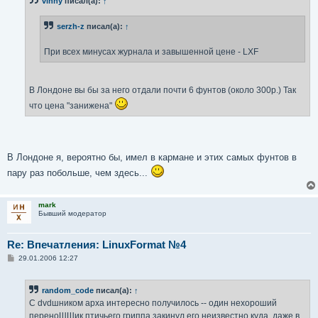
vinny
писал(а):
↑
щ
е
н
serzh-z
писал(а):
↑
и
е
При всех минусах журнала и завышенной цене - LXF
В Лондоне вы бы за него отдали почти 6 фунтов (около 300р.) Так
что цена "занижена"
В Лондоне я, вероятно бы, имел в кармане и этих самых фунтов в
пару раз побольше, чем здесь...
mark
Бывший модератор
Re: Впечатления: LinuxFormat №4
С
29.01.2006 12:27
о
о
б
random_code
писал(а):
↑
щ
е
С dvdшником арха интересно получилось -- один нехороший
н
переноЩЩик птичьего гриппа закинул его неизвестно куда, даже в
и