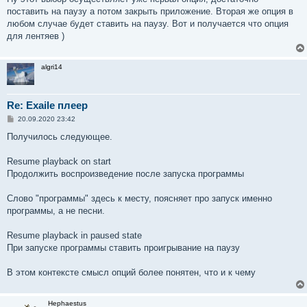
поставить на паузу а потом закрыть приложение. Вторая же опция в
любом случае будет ставить на паузу. Вот и получается что опция
для лентяев )
algri14
Re: Exaile плеер
С
20.09.2020 23:42
о
о
Получилось следующее.
б
щ
е
Resume playback on start
н
Продолжить воспроизведение после запуска программы
и
е
Слово "программы" здесь к месту, поясняет про запуск именно
программы, а не песни.
Resume playback in paused state
При запуске программы ставить проигрывание на паузу
В этом контексте смысл опций более понятен, что и к чему
Hephaestus