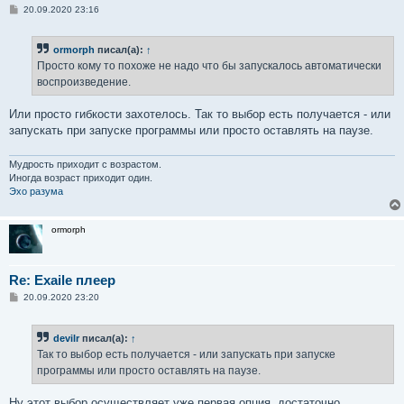
С
20.09.2020 23:16
о
о
б
ormorph
писал(а):
↑
щ
е
Просто кому то похоже не надо что бы запускалось автоматически
н
воспроизведение.
и
е
Или просто гибкости захотелось. Так то выбор есть получается - или
запускать при запуске программы или просто оставлять на паузе.
Мудрость приходит с возрастом.
Иногда возраст приходит один.
Эхо разума
ormorph
Re: Exaile плеер
С
20.09.2020 23:20
о
о
б
devilr
писал(а):
↑
щ
е
Так то выбор есть получается - или запускать при запуске
н
программы или просто оставлять на паузе.
и
е
Ну этот выбор осуществляет уже первая опция, достаточно