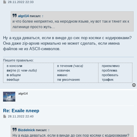
С
28.11.2022 22:33
о
о
б
algri14
писал:
↑
щ
е
и что более неприятно, на неродном языке, ну вот так и тянет их к
н
латинице просто жуть…
и
е
Ну а куда деваться, если в винде до сих пор косяки с кодировками?
Она даже zip-архив нормально не может сделать, если имена
файлов не из ASCII-символов.
Пишите правильно:
в консол
и
в течени
е
(часа)
приемл
е
мо
вк
у́пе
(с чем-либо)
нович
о
к
пробле
м
а
в о
бщем
ню
анс
проб
о
вать
в
оо
бще
п
о у
молчанию
тра
ф
ик
algri14
Re: Exaile плеер
С
28.11.2022 22:40
о
о
б
Bizdelnick
писал:
↑
щ
е
Ну а куда деваться, если в винде до сих пор косяки с кодировками?