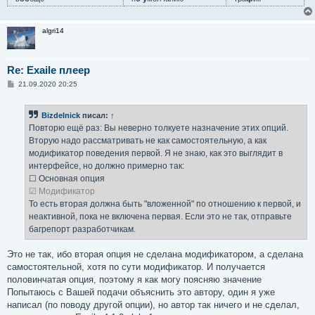
algri14
Re: Exaile плеер
С
21.09.2020 20:25
о
о
б
Bizdelnick
писал:
↑
щ
е
Повторю ещё раз: Вы неверно толкуете назначение этих опций.
н
Вторую надо рассматривать не как самостоятельную, а как
и
е
модификатор поведения первой. Я не знаю, как это выглядит в
интерфейсе, но должно примерно так:
☐ Основная опция
☑ Модификатор
То есть вторая должна быть "вложенной" по отношению к первой, и
неактивной, пока не включена первая. Если это не так, отправьте
багрепорт разработчикам.
Это не так, ибо вторая опция не сделана модификатором, а сделана
самостоятельной, хотя по сути модификатор. И получается
половинчатая опция, поэтому я как могу поясняю значение
Попытаюсь с Вашей подачи объяснить это автору, один я уже
написал (по поводу другой опции), но автор так ничего и не сделал,