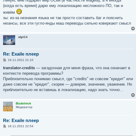
Линукс мне подарил мир ОСей (в частности Mageia), а я иногда
(когда есть время) дарю ему локализацию несложного ПО, так и
живём
зы: из-за незнания языка не так просто составить баг и пояснить
нюансы, все эти гугло-янды маш переводы сильно коверкают смысл
algri14
Re: Exaile плеер
С
16.11.2021 21:10
о
о
translator-credits
— загадочная для меня фраза, что она означает в
б
контексте перевода программы?
щ
е
Приблизительно понимаю смысл, где "credits" не совсем "кредит" или
н
даже совсем не "кредит", скорее — доверие, значение, уважение. Но
и
е
приблизительно не вставишь в локализацию, надо знать точно...
Bizdelnick
Модератор
Re: Exaile плеер
С
16.11.2021 22:54
о
о