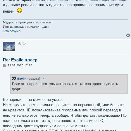
и дальше реализовывать единственно правильное понимание сути
вещей.
Мудрость приходит с возрастом.
Иногда возраст приходит один.
Эхо разума
algri14
Re: Exaile плеер
С
23.09.2020 17:35
о
о
б
devilr
писал(а):
↑
щ
е
Если этот проигрыватель так нравится - можно просто сделать
н
форк
и
е
Во-первых — не можно, не умею.
Не скажу что он мне сильно нравится, но нормальный, мне больше
не нравится НЕ локализованная программа или плохой перевод в
ней, не только этот плеер, а вообще. Чтобы делать локализацию ПО
надо не только знать язык, но и понимать это самое ПО, с
последним даже труднее чем со знанием языка.