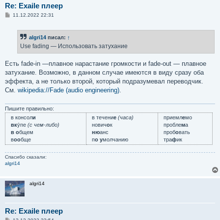
Re: Exaile плеер
С
11.12.2022 22:31
о
о
б
algri14
писал:
↑
щ
е
Use fading — Использовать затухание
н
и
е
Есть fade-in —плавное нарастание громкости и fade-out — плавное
затухание. Возможно, в данном случае имеются в виду сразу оба
эффекта, а не только второй, который подразумевал переводчик.
См.
wikipedia://Fade (audio engineering)
.
Пишите правильно:
в консол
и
в течени
е
(часа)
приемл
е
мо
вк
у́пе
(с чем-либо)
нович
о
к
пробле
м
а
в о
бщем
ню
анс
проб
о
вать
в
оо
бще
п
о у
молчанию
тра
ф
ик
Спасибо сказали:
algri14
algri14
Re: Exaile плеер
С