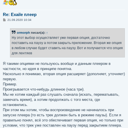
Re: Exaile плеер
С
21.09.2020 10:34
о
о
б
ormorph
писал(а):
↑
щ
е
Ну этот выбор осуществляет уже первая опция, достаточно
н
поставить на паузу а потом закрыть приложение. Вторая же опция
и
е
в любом случае будет ставить на паузу. Вот и получается что опция
для лентяев
Я такими опциями не пользуюсь вообще и данным плеером в
частности, но идея в принципе понятна.
Насколько я понимаю, вторая опция расширяет (дополняет, уточняет)
первую.
Пример.
Проигрывается что-нибудь длинное (часа три).
Мы не хотим каждый раз слушать сначала (искать, перематывать,
замечать время), а хотим продолжать с того места, где
остановились.
При этом мы хотим, чтобы воспроизведение не начиналось при
запуске плеера (то есть трек должен быть в режиме паузы). Если я
правильно понял, всё это обеспечивает первая опция, но только при
условии, что трек уже поставлен на паузу перед закрытием плеера.