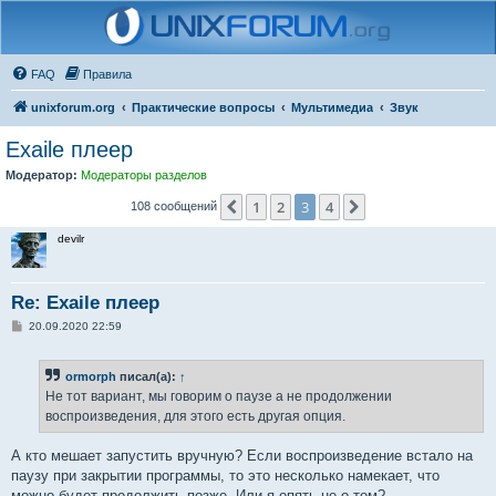
FAQ
Правила
unixforum.org
Практические вопросы
Мультимедиа
Звук
Exaile плеер
Модератор:
Модераторы разделов
1
2
3
4
Пред.
След.
108 сообщений
devilr
Re: Exaile плеер
С
20.09.2020 22:59
о
о
б
ormorph
писал(а):
↑
щ
е
Не тот вариант, мы говорим о паузе а не продолжении
н
воспроизведения, для этого есть другая опция.
и
е
А кто мешает запустить вручную? Если воспроизведение встало на
паузу при закрытии программы, то это несколько намекает, что
можно будет продолжить позже. Или я опять не о том?