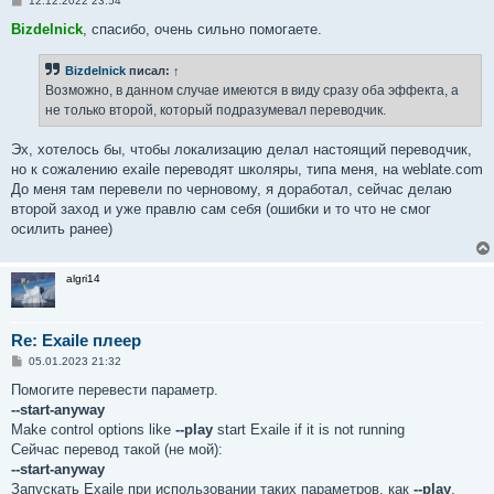
12.12.2022 23:54
о
о
Bizdelnick
, спасибо, очень сильно помогаете.
б
щ
е
Bizdelnick
писал:
↑
н
Возможно, в данном случае имеются в виду сразу оба эффекта, а
и
е
не только второй, который подразумевал переводчик.
Эх, хотелось бы, чтобы локализацию делал настоящий переводчик,
но к сожалению exaile переводят школяры, типа меня, на weblate.com
До меня там перевели по черновому, я доработал, сейчас делаю
второй заход и уже правлю сам себя (ошибки и то что не смог
осилить ранее)
algri14
Re: Exaile плеер
С
05.01.2023 21:32
о
о
Помогите перевести параметр.
б
--start-anyway
щ
е
Make control options like
--play
start Exaile if it is not running
н
Сейчас перевод такой (не мой):
и
е
--start-anyway
Запускать Exaile при использовании таких параметров, как
--play
,