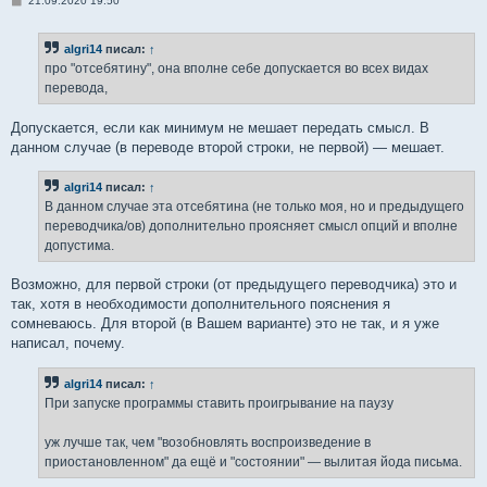
21.09.2020 19:50
о
о
б
algri14
писал:
↑
щ
е
про "отсебятину", она вполне себе допускается во всех видах
н
перевода,
и
е
Допускается, если как минимум не мешает передать смысл. В
данном случае (в переводе второй строки, не первой) — мешает.
algri14
писал:
↑
В данном случае эта отсебятина (не только моя, но и предыдущего
переводчика/ов) дополнительно проясняет смысл опций и вполне
допустима.
Возможно, для первой строки (от предыдущего переводчика) это и
так, хотя в необходимости дополнительного пояснения я
сомневаюсь. Для второй (в Вашем варианте) это не так, и я уже
написал, почему.
algri14
писал:
↑
При запуске программы ставить проигрывание на паузу
уж лучше так, чем "возобновлять воспроизведение в
приостановленном" да ещё и "состоянии" — вылитая йода письма.