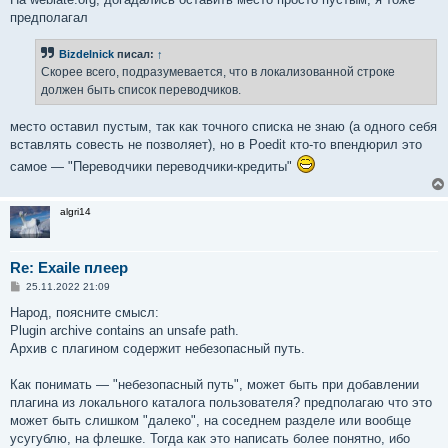
и
е
предполагал
Bizdelnick
писал:
↑
Скорее всего, подразумевается, что в локализованной строке
должен быть список переводчиков.
место оставил пустым, так как точного списка не знаю (а одного себя
вставлять совесть не позволяет), но в Poedit кто-то впендюрил это
самое — "Переводчики переводчики-кредиты"
algri14
Re: Exaile плеер
С
25.11.2022 21:09
о
о
Народ, поясните смысл:
б
Plugin archive contains an unsafe path.
щ
е
Архив с плагином содержит небезопасный путь.
н
и
е
Как понимать — "небезопасный путь", может быть при добавлении
плагина из локального каталога пользователя? предполагаю что это
может быть слишком "далеко", на соседнем разделе или вообще
усугублю, на флешке. Тогда как это написать более понятно, ибо