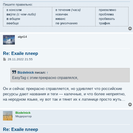
Пишите правильно:
в консол
и
в течени
е
(часа)
приемл
е
мо
вк
у́пе
(с чем-либо)
нович
о
к
пробле
м
а
в о
бщем
ню
анс
проб
о
вать
в
оо
бще
п
о у
молчанию
тра
ф
ик
algri14
Re: Exaile плеер
С
28.11.2022 21:55
о
о
б
Bizdelnick
писал:
↑
щ
е
EasyTag с этим прекрасно справлялся,
н
и
е
Он и сейчас прекрасно справляется, но удивляет что российские
ресурсы дают названия и теги — калечные, и что более неприятно,
на неродном языке, ну вот так и тянет их к латинице просто жуть…
Bizdelnick
Модератор
Re: Exaile плеер