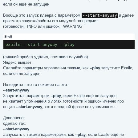
если он ещё не запущен
Вообще это запуск плеера c параметром
--start-anyway
и далее
просмотр запуска/работы его модулей на предмет
готовности= INFO или ошибок= WARNING
Shell
(лишний пробел удалил, поставил случайно)
Яндекс выдаёт:
Сделайте параметры управления такими, как
--play
запустите Exaile,
если он не запущен
Но видится что-то похожее на это:
--start-anyway
Запустить с параметром
--play
, если Exaile ещё не запущен
не хватает упоминания о логах готовности и ошибок именно про
опцию
--start-anyway
, хотя в родной фразе нет упоминания…
Дополнено:
сделаю так:
--start-anyway
Запускать с такими параметрами, как
--play
, если Exaile ещё не