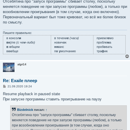
Отсебятина про "запуск программы" сбивает столку, поскольку
меняется поведение не при запуске программы (любом), а только при
возобновлении проигрывания (в том случае, когда оно включено).
Первоначальный вариант был тоже кривоват, но всё же более близок
по смыслу.
Пишите правильно:
в консол
и
в течени
е
(часа)
приемл
е
мо
вк
у́пе
(с чем-либо)
нович
о
к
пробле
м
а
в о
бщем
ню
анс
проб
о
вать
в
оо
бще
п
о у
молчанию
тра
ф
ик
algri14
Re: Exaile плеер
С
21.09.2020 19:24
о
о
Resume playback in paused state
б
При запуске программы ставить проигрывание на паузу
щ
е
н
Bizdelnick
писал:
↑
и
е
Отсебятина про "запуск программы" сбивает столку, поскольку
меняется поведение не при запуске программы (любом), а только
при возобновлении проигрывания (в том случае, когда оно