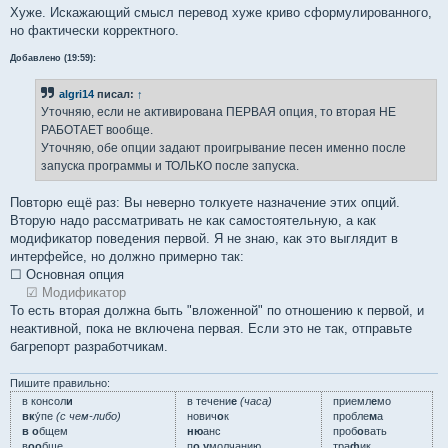
Хуже. Искажающий смысл перевод хуже криво сформулированного,
но фактически корректного.
Добавлено (19:59):
algri14
писал:
↑
Уточняю, если не активирована ПЕРВАЯ опция, то вторая НЕ
РАБОТАЕТ вообще.
Уточняю, обе опции задают проигрывание песен именно после
запуска программы и ТОЛЬКО после запуска.
Повторю ещё раз: Вы неверно толкуете назначение этих опций.
Вторую надо рассматривать не как самостоятельную, а как
модификатор поведения первой. Я не знаю, как это выглядит в
интерфейсе, но должно примерно так:
☐ Основная опция
☑ Модификатор
То есть вторая должна быть "вложенной" по отношению к первой, и
неактивной, пока не включена первая. Если это не так, отправьте
багрепорт разработчикам.
Пишите правильно:
в консол
и
в течени
е
(часа)
приемл
е
мо
вк
у́пе
(с чем-либо)
нович
о
к
пробле
м
а
в о
бщем
ню
анс
проб
о
вать
в
оо
бще
п
о у
молчанию
тра
ф
ик