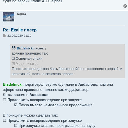
судя по версии Exaile 4.1.0-alpha1
algri14
Re: Exaile плеер
С
22.09.2020 21:19
о
о
б
Bizdelnick
писал:
↑
щ
е
должно примерно так:
н
☐ Основная опция
и
е
☑ Модификатор
То есть вторая должна быть "вложенной" по отношению к первой, и
неактивной, пока не включена первая.
Bizdelnick
, подсмотрел эту же функцию в
Audacious
, там она
оформлена правильно, именно как модификатор.
Локализация в
Audacious
:
☐ Продолжить воспроизведение при запуске
☑ Пауза вместо немедленного продолжения
В принципе можно сделать так:
☐ Продолжить воспроизведение при запуске
☑ При запуске ставить проигрывание на паузу