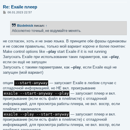
Re: Exaile плеер
С
06.01.2023 22:57
о
о
б
Bizdelnick
писал:
↑
щ
е
Абсолютно точный, не вздумайте менять.
н
и
е
не согласен, хоть и не знаю языка. В принципе обе фразы одинаковы
и не совсем правильны, только мой вариант короче и более понятен:
Make control options like
--play
start Exaile if it is not running
Запускать Exaile при использовании таких параметров, как
--play
,
если он ещё не запущен
Запускать с такими параметрами, как
--play
, если Exaile ещё не
запущен (мой вариант)
опция
--start-anyway
— запускает Exaile в любом случае с
отладочной информацией, но НЕ вкл. проигрывание
exaile --start-anyway --play
— запускает плеер и вкл.
проигрывание (если есть файл в плейлисте) с отладочной
информацией, для просмотра работы плеера, не вкл. воспр, если
плейлист закончился.
exaile --play --start-anyway
— запускает плеер и вкл.
проигрывание (если есть файл в плейлисте) с отладочной
информацией, для просмотра работы плеера, не вкл. воспр, если
плейлист закончился.