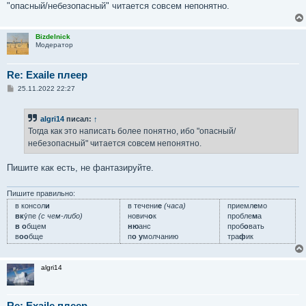
"опасный/небезопасный" читается совсем непонятно.
Bizdelnick
Модератор
Re: Exaile плеер
С
25.11.2022 22:27
о
о
б
algri14
писал:
↑
щ
е
Тогда как это написать более понятно, ибо "опасный/
н
небезопасный" читается совсем непонятно.
и
е
Пишите как есть, не фантазируйте.
Пишите правильно:
в консол
и
в течени
е
(часа)
приемл
е
мо
вк
у́пе
(с чем-либо)
нович
о
к
пробле
м
а
в о
бщем
ню
анс
проб
о
вать
в
оо
бще
п
о у
молчанию
тра
ф
ик
algri14
Re: Exaile плеер