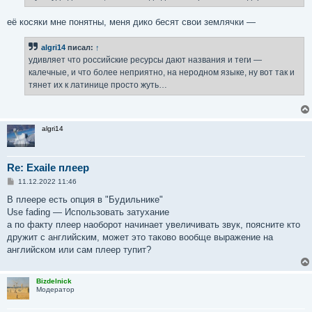
н
и
е
её косяки мне понятны, меня дико бесят свои землячки —
algri14
писал:
↑
удивляет что российские ресурсы дают названия и теги —
калечные, и что более неприятно, на неродном языке, ну вот так и
тянет их к латинице просто жуть…
algri14
Re: Exaile плеер
С
11.12.2022 11:46
о
о
В плеере есть опция в "Будильнике"
б
Use fading — Использовать затухание
щ
е
а по факту плеер наоборот начинает увеличивать звук, поясните кто
н
дружит с английским, может это таково вообще выражение на
и
е
английском или сам плеер тупит?
Bizdelnick
Модератор