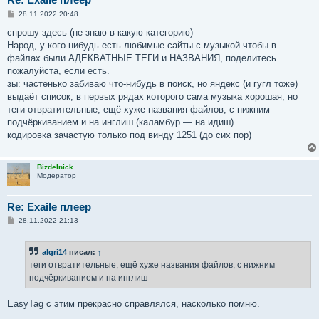
С
28.11.2022 20:48
о
о
спрошу здесь (не знаю в какую категорию)
б
Народ, у кого-нибудь есть любимые сайты с музыкой чтобы в
щ
е
файлах были АДЕКВАТНЫЕ ТЕГИ и НАЗВАНИЯ, поделитесь
н
пожалуйста, если есть.
и
е
зы: частенько забиваю что-нибудь в поиск, но яндекс (и гугл тоже)
выдаёт список, в первых рядах которого сама музыка хорошая, но
теги отвратительные, ещё хуже названия файлов, с нижним
подчёркиванием и на инглиш (каламбур — на идиш)
кодировка зачастую только под винду 1251 (до сих пор)
Bizdelnick
Модератор
Re: Exaile плеер
С
28.11.2022 21:13
о
о
б
algri14
писал:
↑
щ
е
теги отвратительные, ещё хуже названия файлов, с нижним
н
подчёркиванием и на инглиш
и
е
EasyTag с этим прекрасно справлялся, насколько помню.