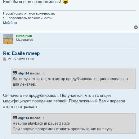
Ещё бы оно не продолжилось!
Пускай скрипят мои конечности.
Я - повелитель бесконечности...
Мой блог
Bizdelnick
Модератор
Re: Exaile плеер
С
21.09.2020 11:20
о
о
б
algri14
писал:
↑
щ
е
Да, получается так, что автор продублировал опцию специально
н
для лентяев.
и
е
Он ничего не продублировал. Получается, что эта опция
модифицирует поведение первой. Предложенный Вами перевод
этого не отражает:
algri14
писал:
↑
Resume playback in paused state
При запуске программы ставить проигрывание на паузу