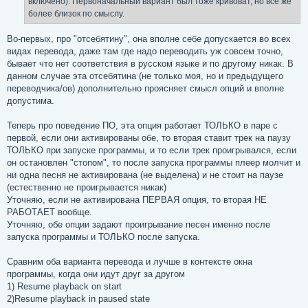
включено). Первоначальный вариант был тоже кривоват, но всё же
более близок по смыслу.
Во-первых, про "отсебятину", она вполне себе допускается во всех
видах перевода, даже там где надо переводить уж совсем точно,
бывает что нет соответствия в русском языке и по другому никак. В
данном случае эта отсебятина (не только моя, но и предыдущего
переводчика/ов) дополнительно проясняет смысл опций и вполне
допустима.
Теперь про поведение ПО, эта опция работает ТОЛЬКО в паре с
первой, если они активированы обе, то вторая ставит трек на паузу
ТОЛЬКО при запуске программы, и то если трек проигрывался, если
он остановлен "стопом", то после запуска программы плеер молчит и
ни одна песня не активирована (не выделена) и не стоит на паузе
(естественно не проигрывается никак)
Уточняю, если не активирована ПЕРВАЯ опция, то вторая НЕ
РАБОТАЕТ вообще.
Уточняю, обе опции задают проигрывание песен именно после
запуска программы и ТОЛЬКО после запуска.
Сравним оба варианта перевода и лучше в контексте окна
программы, когда они идут друг за другом
1) Resume playback on start
2)Resume playback in paused state