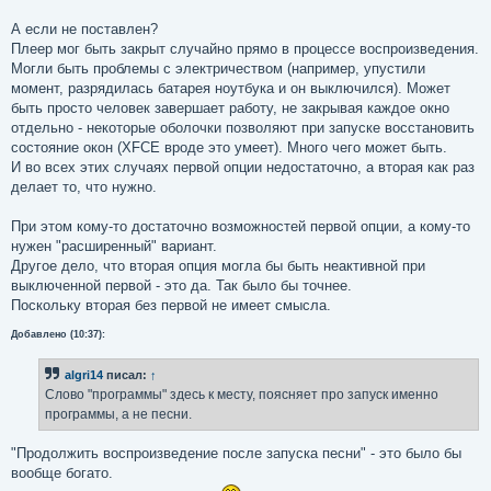
А если не поставлен?
Плеер мог быть закрыт случайно прямо в процессе воспроизведения.
Могли быть проблемы с электричеством (например, упустили
момент, разрядилась батарея ноутбука и он выключился). Может
быть просто человек завершает работу, не закрывая каждое окно
отдельно - некоторые оболочки позволяют при запуске восстановить
состояние окон (XFCE вроде это умеет). Много чего может быть.
И во всех этих случаях первой опции недостаточно, а вторая как раз
делает то, что нужно.
При этом кому-то достаточно возможностей первой опции, а кому-то
нужен "расширенный" вариант.
Другое дело, что вторая опция могла бы быть неактивной при
выключенной первой - это да. Так было бы точнее.
Поскольку вторая без первой не имеет смысла.
Добавлено (10:37):
algri14
писал:
↑
Слово "программы" здесь к месту, поясняет про запуск именно
программы, а не песни.
"Продолжить воспроизведение после запуска песни" - это было бы
вообще богато.