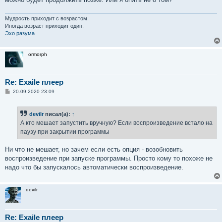
Мудрость приходит с возрастом.
Иногда возраст приходит один.
Эхо разума
ormorph
Re: Exaile плеер
С
20.09.2020 23:09
о
о
б
devilr
писал(а):
↑
щ
е
А кто мешает запустить вручную? Если воспроизведение встало на
н
паузу при закрытии программы
и
е
Ни что не мешает, но зачем если есть опция - возобновить
воспроизведение при запуске программы. Просто кому то похоже не
надо что бы запускалось автоматически воспроизведение.
devilr
Re: Exaile плеер