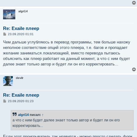
algri14
Re: Exaile плеер
С
23.09.2020 01:01
о
о
Чем дальше углубляюсь в перевод программы, тем больше нахожу
б
неполное соответствие опций этого плеера, т.е. багов и пропадает
щ
е
желание заниматься локализацией, вместо перевода пытаюсь
н
объяснить как плеер работает на данный момент, а что с ним будет
и
е
далее знает только автор и будет ли он его корректировать...
devilr
Re: Exaile плеер
С
23.09.2020 01:23
о
о
б
algri14
писал:
↑
щ
е
а что с ним будет далее знает только автор и будет ли он его
н
корректировать...
и
е
Если этот проигрыватель так нравится - можно просто сделать форк