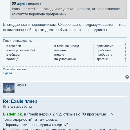
б
algri14
писал:
↑
щ
е
translator-credits — загадочная для меня фраза, что она означает в
н
контексте перевода программы?
и
е
Благодарности переводчикам. Скорее всего, подразумевается, что в
локализованной строке должен быть список переводчиков.
Пишите правильно:
в консол
и
в течени
е
(часа)
приемл
е
мо
вк
у́пе
(с чем-либо)
нович
о
к
пробле
м
а
в о
бщем
ню
анс
проб
о
вать
в
оо
бще
п
о у
молчанию
тра
ф
ик
Спасибо сказали:
algri14
algri14
Re: Exaile плеер
С
17.11.2021 02:42
о
о
Bizdelnick
, в Poedit версия 2.4.2, открываю "О программе" =>
б
"Благодарности", а там фраза:
щ
е
"Переводчики переводчики-кредиты"
н
На weblate.org, догадались оставить место просто пустым, я тоже