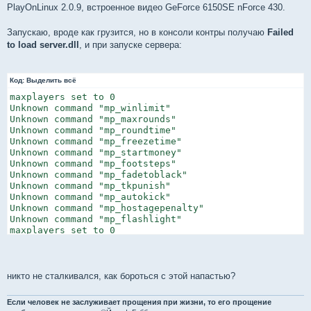
н
PlayOnLinux 2.0.9, встроенное видео GeForce 6150SE nForce 430.
и
е
Запускаю, вроде как грузится, но в консоли контры получаю
Failed
to load server.dll
, и при запуске сервера:
Код:
Выделить всё
maxplayers set to 0

Unknown command "mp_winlimit"

Unknown command "mp_maxrounds"

Unknown command "mp_roundtime"

Unknown command "mp_freezetime"

Unknown command "mp_startmoney"

Unknown command "mp_footsteps"

Unknown command "mp_fadetoblack"

Unknown command "mp_tkpunish"

Unknown command "mp_autokick"

Unknown command "mp_hostagepenalty"

Unknown command "mp_flashlight"

maxplayers set to 0

Failed to load server.dll

Failed to load server binary

Can't start game, no valid server.dll loaded
никто не сталкивался, как бороться с этой напастью?
Если человек не заслуживает прощения при жизни, то его прощение