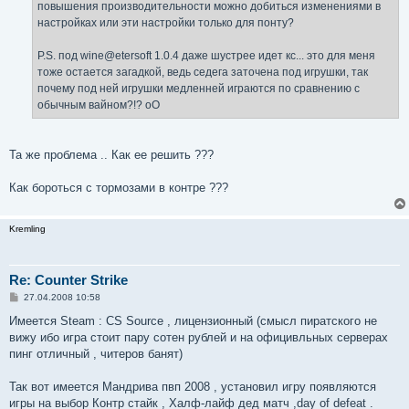
повышения производительности можно добиться изменениями в
настройках или эти настройки только для понту?
P.S. под wine@etersoft 1.0.4 даже шустрее идет кс... это для меня
тоже остается загадкой, ведь седега заточена под игрушки, так
почему под ней игрушки медленней играются по сравнению с
обычным вайном?!? оО
Та же проблема .. Как ее решить ???
Как бороться с тормозами в контре ???
Kremling
Re: Counter Strike
С
27.04.2008 10:58
о
о
Имеется Steam : CS Source , лицензионный (смысл пиратского не
б
вижу ибо игра стоит пару сотен рублей и на официвльных серверах
щ
е
пинг отличный , читеров банят)
н
и
е
Так вот имеется Мандрива пвп 2008 , установил игру появляются
игры на выбор Контр стайк , Халф-лайф дед матч ,day of defeat .