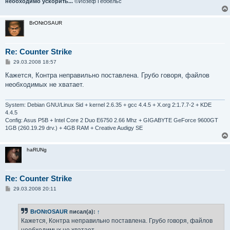
необходимо ускорить...
©Йозеф Геббельс
BrONtOSAUR
Re: Counter Strike
С
29.03.2008 18:57
о
о
Кажется, Контра неправильно поставлена. Грубо говоря, файлов
б
необходимых не хватает.
щ
е
н
и
System: Debian GNU/Linux Sid + kernel 2.6.35 + gcc 4.4.5 + X.org 2:1.7.7-2 + KDE
е
4.4.5
Config: Asus P5B + Intel Core 2 Duo E6750 2.66 Mhz + GIGABYTE GeForce 9600GT
1GB (260.19.29 drv.) + 4GB RAM + Creative Audigy SE
haRUNg
Re: Counter Strike
С
29.03.2008 20:11
о
о
б
BrONtOSAUR
писал(а):
↑
щ
е
Кажется, Контра неправильно поставлена. Грубо говоря, файлов
н