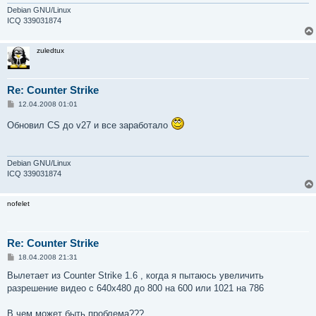
Debian GNU/Linux
ICQ 339031874
zuledtux
Re: Counter Strike
С
12.04.2008 01:01
о
о
Обновил CS до v27 и все заработало
б
щ
е
н
и
Debian GNU/Linux
е
ICQ 339031874
nofelet
Re: Counter Strike
С
18.04.2008 21:31
о
о
Вылетает из Counter Strike 1.6 , когда я пытаюсь увеличить
б
разрешение видео с 640х480 до 800 на 600 или 1021 на 786
щ
е
н
В чем может быть проблема???
и