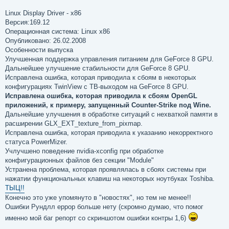
щ
е
Linux Display Driver - x86
н
Версия:169.12
и
е
Операционная система: Linux x86
Опубликовано: 26.02.2008
Особенности выпуска
Улучшенная поддержка управления питанием для GeForce 8 GPU.
Дальнейшее улучшение стабильности для GeForce 8 GPU.
Исправлена ошибка, которая приводила к сбоям в некоторых
конфигурациях TwinView с ТВ-выходом на GeForce 8 GPU.
Исправлена ошибка, которая приводила к сбоям OpenGL
приложений, к примеру, запущенный Counter-Strike под Wine.
Дальнейшие улучшения в обработке ситуаций с нехваткой памяти в
расширении GLX_EXT_texture_from_pixmap.
Исправлена ошибка, которая приводила к указанию некорректного
статуса PowerMizer.
Учлучшено поведение nvidia-xconfig при обработке
конфигурационных файлов без секции "Module"
Устранена проблема, которая проявлялась в сбоях системы при
нажатии функциональных клавиш на некоторых ноутбуках Toshiba.
ТЫЦ!!
Конечно это уже упомянуто в "новостях", но тем не менее!!
Ошибки Рундлл еррор больше нету (скромно думаю, что помог
именно мой баг репорт со скриншотом ошибки контры 1,6)