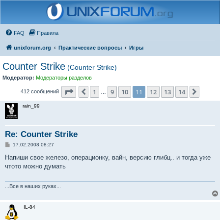
FAQ
Правила
unixforum.org
Практические вопросы
Игры
Counter Strike
(Counter Strike)
Модератор:
Модераторы разделов
Страница
11
из
14
1
9
10
11
12
13
14
Пред.
След.
412 сообщений
…
rain_99
Re: Counter Strike
С
17.02.2008 08:27
о
о
Напиши свое железо, операционку, вайн, версию глибц.. и тогда уже
б
чтото можно думать
щ
е
н
и
...Все в наших руках...
е
IL-84