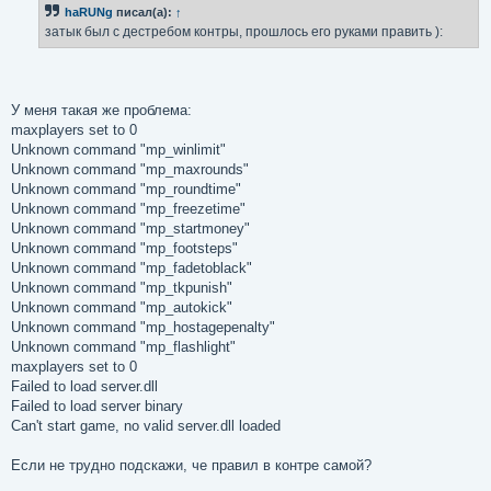
б
haRUNg
писал(а):
↑
щ
е
затык был с дестребом контры, прошлось его руками править ):
н
и
е
У меня такая же проблема:
maxplayers set to 0
Unknown command "mp_winlimit"
Unknown command "mp_maxrounds"
Unknown command "mp_roundtime"
Unknown command "mp_freezetime"
Unknown command "mp_startmoney"
Unknown command "mp_footsteps"
Unknown command "mp_fadetoblack"
Unknown command "mp_tkpunish"
Unknown command "mp_autokick"
Unknown command "mp_hostagepenalty"
Unknown command "mp_flashlight"
maxplayers set to 0
Failed to load server.dll
Failed to load server binary
Can't start game, no valid server.dll loaded
Если не трудно подскажи, че правил в контре самой?