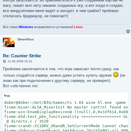
контра запускается, но приконектиться к уже созданным картам не
н
магу, пишет мол нету никаких созданных игр, а вот когда я создаю,
и
е
все виндузятники меня видят и заходят, в чем грабли? пробовал
отключать брадмауэр, не помогает!(
Все глюки
Windows
исправляются установкой
Linux
Dimon93rus
Re: Counter Strike
С
11.06.2008 10:10
о
о
Проблема заключается в том, что игра зависает почти сразу, как
б
только создаётся сервер, можно даже успеть купить оружие
(не
щ
е
знаю как при подключении к другому серверу, не проверял).
н
Вот собственно лог:
и
е
Код:
dober@dober:/mnt/BIG/Games/Cs 1.6$ wine hl.exe -game c
fixme:mixer:ALSA_MixerInit No master control found on 
fixme:win:EnumDisplayDevicesW ((null),0,0x33f614,0x0000
fixme:d3d:test_pbo_functionality >>>>>>>>>>>>>>>>> GL_
 @ directx.c / 3520

fixme:xrandr:X11DRV_XRandR_SetCurrentMode Cannot chang
fixme:shdocvw:ViewObject_SetAdvise (0x15fe90)->(1 00000