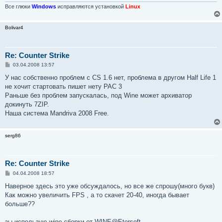
Все глюки
Windows
исправляются установкой
Linux
Bolivar4
Re: Counter Strike
С
03.04.2008 13:57
о
о
У нас собственно проблем с CS 1.6 нет, проблема в другом Half Life 1
б
не хочит стартовать пишет нету PAC 3
щ
е
Раньше без проблем запускалась, под Wine может архиватор
н
докинуть 7ZIP.
и
е
Наша система Mandriva 2008 Free.
serg86
Re: Counter Strike
С
04.04.2008 18:57
о
о
Наверное здесь это уже обсуждалось, но все же спрошу(много букв)
б
Как можно увеличить FPS , а то скачет 20-40, иногда бывает
щ
е
больше??
н
и
е
зы использую wine сборки от WINE@Etersoft