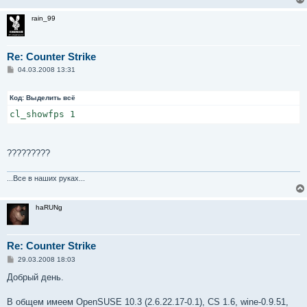
rain_99
Re: Counter Strike
С
04.03.2008 13:31
о
о
б
Код:
Выделить всё
щ
е
cl_showfps 1
н
и
е
?????????
...Все в наших руках...
haRUNg
Re: Counter Strike
С
29.03.2008 18:03
о
о
Добрый день.
б
щ
е
В общем имеем OpenSUSE 10.3 (2.6.22.17-0.1), CS 1.6, wine-0.9.51,