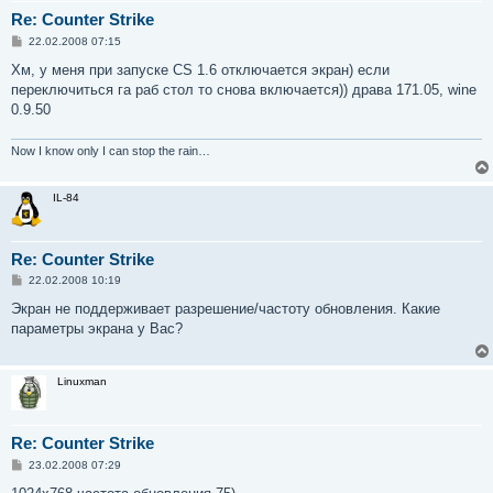
Re: Counter Strike
С
22.02.2008 07:15
о
о
Хм, у меня при запуске CS 1.6 отключается экран) если
б
переключиться га раб стол то снова включается)) драва 171.05, wine
щ
е
0.9.50
н
и
е
Now I know only I can stop the rain…
IL-84
Re: Counter Strike
С
22.02.2008 10:19
о
о
Экран не поддерживает разрешение/частоту обновления. Какие
б
параметры экрана у Вас?
щ
е
н
и
Linuxman
е
Re: Counter Strike
С
23.02.2008 07:29
о
о