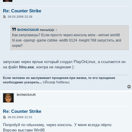
Re: Counter Strike
С
29.03.2008 22:28
о
о
б
BrONtOSAUR
писал(а):
↑
щ
е
Как запускаешь? Если просто через консоль wine --winver win98
н
hl.exe -opengl -game cstrike -width 0124 -height 768 запустить, всё
и
е
норм?
запускаю через ярлык который создал PlayOnLinux, а ссылается он
на файл
hlru.exe
, контра не лицензия ):
Если человек не заслуживает прощения при жизни, то его прощение
необходимо ускорить...
©Йозеф Геббельс
BrONtOSAUR
Re: Counter Strike
С
29.03.2008 22:31
о
о
Попробуй по обычному, через консоль. У меня всегда пёрло.
б
Версию выстави Win98.
щ