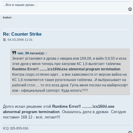
...Все в наших руках...
krabor
Re: Counter Strike
С
04.03.2008 11:31
о
о
б
rain_99
писал(а):
↑
щ
е
Значит установил я дрова с нвидиа.ком 169,09, и вайн 0,9,55 и изза
н
этих дров у меня теперь при запускке КС 1,6 вылетает табличка
и
е
Runtime Error!! .........\cs16\hl.exe abnormal program termination
Контра соурс отлично идет... а вне зависимости от версии вайна на
КС 1,6 появляется такая ругательная табличка...И выбрасывает на
рабочий стол..... то это изза дров. Гугль меня послал на майкрософт
ком - официальный саппорт. Куда копать???
Долго искал решение этой
Runtime Error!! .........\cs16\hl.exe
abnormal program termination
. Оказалось дело в дровах. Сегодня
поставил 169.12 - всё, летает!!!
ICQ 325-833-016