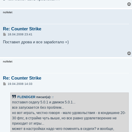
е
nofelet
Re: Counter Strike
С
18.04.2008 23:41
о
о
Поставил дрова и все заработало =)
б
щ
е
н
и
nofelet
е
Re: Counter Strike
С
19.04.2008 14:33
о
о
б
FLENDGER
писал(а):
↑
щ
е
поставил седегу 5.0.1 и движок 5.0.1...
н
все запускается без проблем...
и
е
но вот играть, честно говоря - мало удовольствия - в кондишине 20-
30 фпс, в страйке чуть выше, но все равно удовлетворение не
приходит от игры...
может в настройках надо чего поменять в седеги? и вообще,