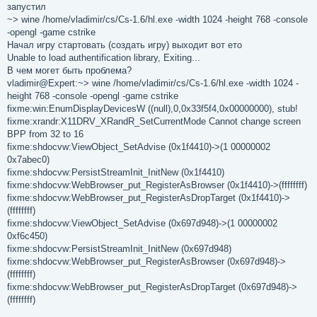
б
запустил
щ
е
~> wine /home/vladimir/cs/Cs-1.6/hl.exe -width 1024 -height 768 -console
н
-opengl -game cstrike
и
е
Начал игру стартовать (создать игру) выходит вот ето
Unable to load authentification library, Exiting...
В чем могет быть проблема?
vladimir@Expert:~> wine /home/vladimir/cs/Cs-1.6/hl.exe -width 1024 -
height 768 -console -opengl -game cstrike
fixme:win:EnumDisplayDevicesW ((null),0,0x33f5f4,0x00000000), stub!
fixme:xrandr:X11DRV_XRandR_SetCurrentMode Cannot change screen
BPP from 32 to 16
fixme:shdocvw:ViewObject_SetAdvise (0x1f4410)->(1 00000002
0x7abec0)
fixme:shdocvw:PersistStreamInit_InitNew (0x1f4410)
fixme:shdocvw:WebBrowser_put_RegisterAsBrowser (0x1f4410)->(ffffffff)
fixme:shdocvw:WebBrowser_put_RegisterAsDropTarget (0x1f4410)->
(ffffffff)
fixme:shdocvw:ViewObject_SetAdvise (0x697d948)->(1 00000002
0xf6c450)
fixme:shdocvw:PersistStreamInit_InitNew (0x697d948)
fixme:shdocvw:WebBrowser_put_RegisterAsBrowser (0x697d948)->
(ffffffff)
fixme:shdocvw:WebBrowser_put_RegisterAsDropTarget (0x697d948)->
(ffffffff)