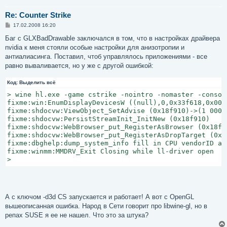
Re: Counter Strike
С
17.02.2008 16:20
о
о
Баг с GLXBadDrawable заключался в том, что в настройках драйвера
б
nvidia к меня стояли особые настройки для анизотропии и
щ
е
антиалиасинга. Поставил, чтоб управлялось приложениями - все
н
равно вываливается, но у же с другой ошибкой:
и
е
Код:
Выделить всё
> wine hl.exe -game cstrike -nointro -nomaster -console
fixme:win:EnumDisplayDevicesW ((null),0,0x33f618,0x0000
fixme:shdocvw:ViewObject_SetAdvise (0x18f910)->(1 00000
fixme:shdocvw:PersistStreamInit_InitNew (0x18f910)

fixme:shdocvw:WebBrowser_put_RegisterAsBrowser (0x18f91
fixme:shdocvw:WebBrowser_put_RegisterAsDropTarget (0x18
fixme:dbghelp:dump_system_info fill in CPU vendorID and
fixme:winmm:MMDRV_Exit Closing while ll-driver open

>
А с ключом -d3d CS запускается и работает! А вот с OpenGL
вышеописанная ошибка. Народ в Сети говорит про libwine-gl, но в
репах SUSE я ее не нашел. Что это за штука?