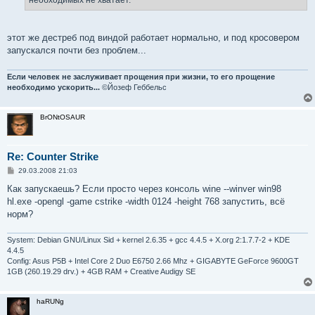
необходимых не хватает.
и
е
этот же дестреб под виндой работает нормально, и под кросовером
запускался почти без проблем...
Если человек не заслуживает прощения при жизни, то его прощение
необходимо ускорить...
©Йозеф Геббельс
BrONtOSAUR
Re: Counter Strike
С
29.03.2008 21:03
о
о
Как запускаешь? Если просто через консоль wine --winver win98
б
hl.exe -opengl -game cstrike -width 0124 -height 768 запустить, всё
щ
е
норм?
н
и
е
System: Debian GNU/Linux Sid + kernel 2.6.35 + gcc 4.4.5 + X.org 2:1.7.7-2 + KDE
4.4.5
Config: Asus P5B + Intel Core 2 Duo E6750 2.66 Mhz + GIGABYTE GeForce 9600GT
1GB (260.19.29 drv.) + 4GB RAM + Creative Audigy SE
haRUNg