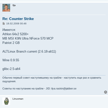
Ilja
Re: Counter Strike
С
18.02.2008 00:46
о
о
Имеется:
б
Athlon 64x2 5200+
щ
е
MB MSI K9N Ultra NForce 570 MCP
н
Patriot 2 GB
и
е
ALTLinux Branch current (2.6.18-alt11)
Wine 0.9.55
glibc-2.5-alt4
Обычно первый совет наступившему на грабли - наступить еще раз и сравнить
ощущения.
Советы по наступанию на грабли - JID: ilya.raskin@jabber.se
Linuxman