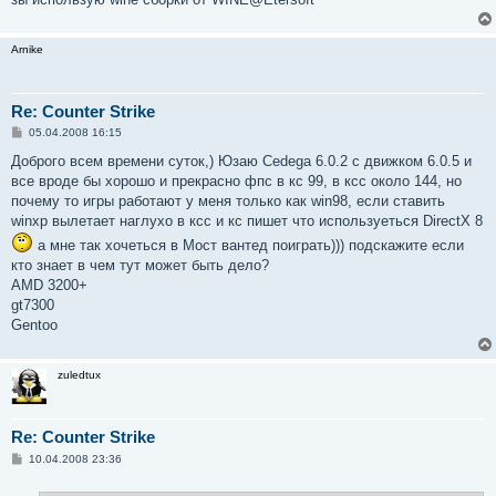
Arnike
Re: Counter Strike
С
05.04.2008 16:15
о
о
Доброго всем времени суток,) Юзаю Cedega 6.0.2 с движком 6.0.5 и
б
все вроде бы хорошо и прекрасно фпс в кс 99, в ксс около 144, но
щ
е
почему то игры работают у меня только как win98, если ставить
н
winxp вылетает наглухо в ксс и кс пишет что используеться DirectX 8
и
е
а мне так хочеться в Мост вантед поиграть))) подскажите если
кто знает в чем тут может быть дело?
AMD 3200+
gt7300
Gentoo
zuledtux
Re: Counter Strike
С
10.04.2008 23:36
о
о