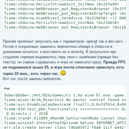
fixme:shdocvw:PersistStreamInit_InitNew (0x15fe90)

fixme:shdocvw:WebBrowser_put_RegisterAsBrowser (0x15fe9
fixme:shdocvw:WebBrowser_put_RegisterAsDropTarget (0x15
fixme:shdocvw:ViewObject_SetAdvise (0x21b658)->(1 00000
fixme:shdocvw:PersistStreamInit_InitNew (0x21b658)

fixme:shdocvw:WebBrowser_put_RegisterAsBrowser (0x21b65
fixme:shdocvw:WebBrowser_put_RegisterAsDropTarget (0x21
fixme:shdocvw:ViewObject_SetAdvise (0x21bae8)->(1 00000
fixme:shdocvw:PersistStreamInit_InitNew (0x21bae8)

Причём пробовал запускать как с параметром -opengl так и без него...
fixme:shdocvw:WebBrowser_put_RegisterAsBrowser (0x21bae
Потом я попробовал заменить библиотеки shlwapi и shdocvw в
fixme:shdocvw:WebBrowser_put_RegisterAsDropTarget (0x21
домашнем каталоге, и выставить их в winecfg. В результате при
fixme:shdocvw:OleInPlaceObject_InPlaceDeactivate (0x21b
создании сервера выдавалось пару окон с ошибками (правда без
fixme:shdocvw:OleInPlaceObject_UIDeactivate (0x21b658)

текста), но сервак сздавалась и игра не зависала сразу.
Правда FPS
fixme:shdocvw:OleObject_Close (0x21b658)->(1)

не поднимался выше 25, и игра могла спонтанно зависнуть хоть
fixme:urlmon:URLMonikerImpl_BindToObject use running ob
fixme:win:WIN_CreateWindowEx Parent is HWND_MESSAGE

через 10 мин., хоть через час.
fixme:shdocvw:BindStatusCallback_OnProgress status code
Вот лог после замены библиотек:
fixme:shdocvw:BindStatusCallback_OnProgress status code
fixme:iphlpapi:NotifyAddrChange (Handle 0x6d6299e8, ov
Код:
fixme:system:SetProcessDPIAware stub!

dober@dober:/mnt/BIG/Games/Cs 1.6$ wine hl.exe -game c
fixme:msimtf:CActiveIMM_Create ((nil) {08c0e040-62d1-1
fixme:mixer:ALSA_MixerInit No master control found on 
fixme:ole:CoCreateInstance no instance created for int
fixme:win:EnumDisplayDevicesW ((null),0,0x33f614,0x0000
fixme:shdocvw:ClOleCommandTarget_QueryStatus (0x15ff2c
fixme:d3d:test_pbo_functionality >>>>>>>>>>>>>>>>> GL_
fixme:shdocvw:ClOleCommandTarget_Exec (0x15ff2c)->((nu
 @ directx.c / 3520

fixme:shdocvw:ClOleCommandTarget_Exec (0x15ff2c)->((nu
fixme:xrandr:X11DRV_XRandR_SetCurrentMode Cannot chang
fixme:mshtml:on_change_dlcontrol unsupported dlcontrol 
fixme:wininet:InternetSetOptionW Option INTERNET_OPTIO
fixme:shdocvw:ClientSite_GetContainer (0x15ff2c)->(0x33
err:ole:create_server class {9ba05972-f6a8-11cf-a442-0
fixme:shdocvw:ClOleCommandTarget_Exec (0x15ff2c)->({00