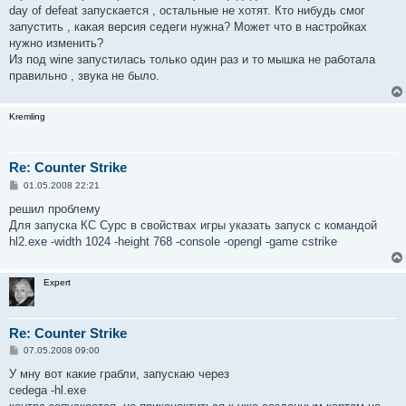
day of defeat запускается , остальные не хотят. Кто нибудь смог
запустить , какая версия седеги нужна? Может что в настройках
нужно изменить?
Из под wine запустилась только один раз и то мышка не работала
правильно , звука не было.
Kremling
Re: Counter Strike
С
01.05.2008 22:21
о
о
решил проблему
б
Для запуска КС Сурс в свойствах игры указать запуск с командой
щ
е
hl2.exe -width 1024 -height 768 -console -opengl -game cstrike
н
и
е
Expert
Re: Counter Strike
С
07.05.2008 09:00
о
о
У мну вот какие грабли, запускаю через
б
cedega -hl.exe
щ
е