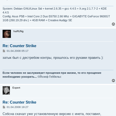
е
н
и
System: Debian GNU/Linux Sid + kernel 2.6.35 + gcc 4.4.5 + X.org 2:1.7.7-2 + KDE
е
4.4.5
Config: Asus P5B + Intel Core 2 Duo E6750 2.66 Mhz + GIGABYTE GeForce 9600GT
1GB (260.19.29 drv.) + 4GB RAM + Creative Audigy SE
haRUNg
Re: Counter Strike
С
01.04.2008 05:17
о
о
затык был с дестребом контры, прошлось его руками править ):
б
щ
е
н
и
Если человек не заслуживает прощения при жизни, то его прощение
е
необходимо ускорить...
©Йозеф Геббельс
Expert
Re: Counter Strike
С
01.04.2008 19:27
о
о
Собсна скачал уже установленную версию с инета, поставил,