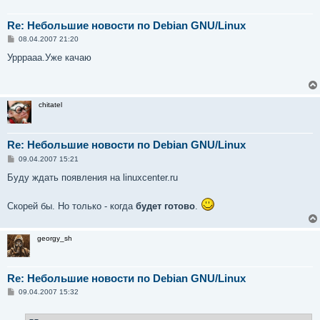
Re: Небольшие новости по Debian GNU/Linux
С
08.04.2007 21:20
о
о
Урррааа.Уже качаю
б
щ
е
н
и
chitatel
е
Re: Небольшие новости по Debian GNU/Linux
С
09.04.2007 15:21
о
о
Буду ждать появления на linuxcenter.ru
б
щ
е
Скорей бы. Но только - когда
будет готово
.
н
и
е
georgy_sh
Re: Небольшие новости по Debian GNU/Linux
С
09.04.2007 15:32
о
о
б