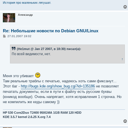
и
История про маленьких лягушат.
е
Александр
Re: Небольшие новости по Debian GNU/Linux
С
27.01.2007 19:02
о
о
б
(He1mut @ Jan 27 2007, в 18:30) писал(а):
щ
е
По всей видимости, нет.
н
↑
и
е
Меня это убивает
Там реальные траблы с печатью, надеюсь хоть сами фиксанут...
Этот баг -
http://bugs.kde.org/show_bug.cgi?id=135186
не позволяет
печатать документы, если в пути к файлу есть русские буквы
(юникод вообще). Очень напрягает, хотя исправления 1 строчка. Но
не компилить же кеды самому ))
HP 530 Core2Duo T2400 950GMA 1GB RAM 120 HDD
KDE 3.5.7 kernel 2.6.25 X.org 7.4