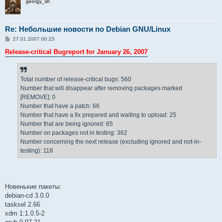
georgy_sh
Re: Небольшие новости по Debian GNU/Linux
С
27.01.2007 00:23
о
о
Release-critical Bugreport for January 26, 2007
б
щ
е
н
Total number of release-critical bugs: 560
и
е
Number that will disappear after removing packages marked
[REMOVE]: 0
Number that have a patch: 66
Number that have a fix prepared and waiting to upload: 25
Number that are being ignored: 65
Number on packages not in testing: 362
Number concerning the next release (excluding ignored and not-in-
testing): 118
Новенькие пакеты:
debian-cd 3.0.0
tasksel 2.66
xdm 1:1.0.5-2