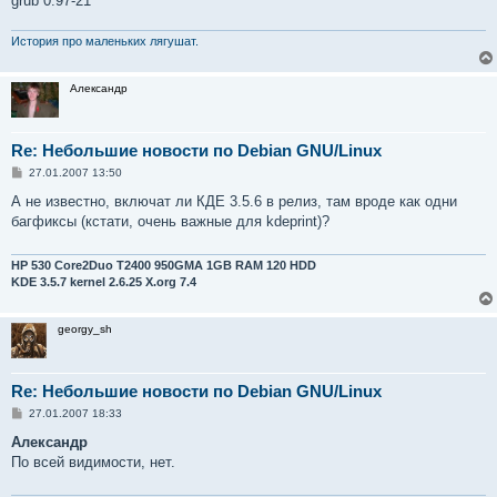
grub 0.97-21
История про маленьких лягушат.
Александр
Re: Небольшие новости по Debian GNU/Linux
С
27.01.2007 13:50
о
о
А не известно, включат ли КДЕ 3.5.6 в релиз, там вроде как одни
б
багфиксы (кстати, очень важные для kdeprint)?
щ
е
н
и
HP 530 Core2Duo T2400 950GMA 1GB RAM 120 HDD
е
KDE 3.5.7 kernel 2.6.25 X.org 7.4
georgy_sh
Re: Небольшие новости по Debian GNU/Linux
С
27.01.2007 18:33
о
о
Александр
б
По всей видимости, нет.
щ
е
н