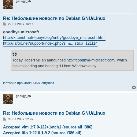
georgy_sh
Re: Небольшие новости по Debian GNU/Linux
С
29.01.2007 16:16
о
о
goodbye microsoft
б
http://kitenet.net/~joey/blog/entry/goodbye_microsoft.html
щ
е
http://lafox.net/support/index.php?s=&...st&p=121114
н
и
е
Today Robert Millan announced
http://goodbye-microsoft.com/
, which
makes loading and booting d-i from Windows easy.
История про маленьких лягушат.
georgy_sh
Re: Небольшие новости по Debian GNU/Linux
С
30.01.2007 22:49
о
о
Accepted vim 1:7.0-122+1etch1 (source all i386)
б
Accepted lilo 1:22.6.1-9.2 (source i386 all)
щ