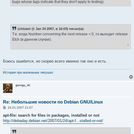
bugs whose tags indicate that they don't apply to testing).
(chitatel @ Jan 24 2007, в 16:03) писал(а):
Т.е. когда Number concerning the next release = 0, то выходит release
Etch (в данном случае).
↑
Боюсь ошибится, но скорее всего именно так оно и есть.
История про маленьких лягушат.
georgy_sh
Re: Небольшие новости по Debian GNU/Linux
С
24.01.2007 21:07
о
о
apt-file: search for files in packages, installed or not
б
http://debaday.debian.net/2007/01/24/apt-f...stalled-or-not/
щ
е
н
и