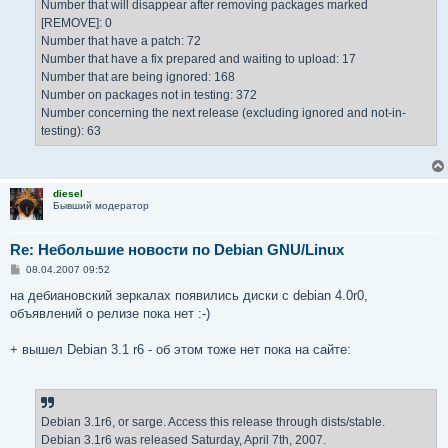
Number that will disappear after removing packages marked
[REMOVE]: 0
Number that have a patch: 72
Number that have a fix prepared and waiting to upload: 17
Number that are being ignored: 168
Number on packages not in testing: 372
Number concerning the next release (excluding ignored and not-in-
testing): 63
diesel
Бывший модератор
Re: Небольшие новости по Debian GNU/Linux
С
08.04.2007 09:52
о
о
на дебиановский зеркалах появились диски с debian 4.0r0,
б
объявлений о релизе пока нет :-)
щ
е
н
+ вышел Debian 3.1 r6 - об этом тоже нет пока на сайте:
и
е
Debian 3.1r6, or sarge. Access this release through dists/stable.
Debian 3.1r6 was released Saturday, April 7th, 2007.