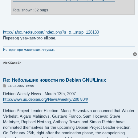
   DSA 1257    samba                    Several vulnera
   DSA 1258    mozilla-thunderbird      Several vulnera
Total shown: 32 bugs
   DSA 1259    fetchmail                Information dis
   DSA 1260    imagemagick              Arbitrary code 
   DSA 1261    postgresql               Several vulnera
Полный список всех принятых и отклонённых пакетов с об
http://lafox.net/support/index.php?s=&...st&p=128130
Перевод уважаемого
elipse
.
  <http://release.debian.org/stable/3.1/3.1r5/>

История про маленьких лягушат.
Адреса

-------

AleXXandEr
Полный список пакетов, изменённых в этом выпуске:

Re: Небольшие новости по Debian GNU/Linux
  <http://ftp.debian.org/debian/dists/sarge/ChangeLog>

С
14.03.2007 15:55
Текущий стабильный дистрибутив:

о
о
Debian Weekly News - March 13th, 2007
б
  <http://ftp.debian.org/debian/dists/stable>

http://www.us.debian.org/News/weekly/2007/04/
щ
е
н
Предложенные обновления для стабильного выпуска:

Debian Project Leader Election. Manoj Srivastava announced that Wouter
и
е
Verhelst, Aigars Mahinovs, Gustavo Franco, Sam Hocevar, Steve
  <http://ftp.debian.org/debian/dists/proposed-updates>
McIntyre, Raphael Hertzog, Anthony Towns and Simon Richter have
nominated themselves for the upcoming Debian Project Leader election.
Информация о стабильном дистрибутиве (информация о вып
On February 25th, right after the nomination phase, the campaigning