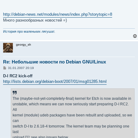
http://debian-news.net/modules/news/index.php?storytopic=8
Много разнообразных новостей =)
История про маленьких лягушат.
georgy_sh
Re: Небольшие новости по Debian GNU/Linux
С
31.01.2007 20:19
о
о
D-I RC2 kick-off
б
http://lists.debian.org/debian-boot/2007/01/msg01285.html
щ
е
н
и
е
The (maybe-not-yet-completely-final) kernel for Etch is now available in
unstable, which means we can now seriously start preparing D-I RC2.
All
kernel (module) udeb packages have been rebuilt and uploaded, so we
can
switch D-I to 2.6.18-4 tomorrow. The kernel team may be planning one
last
upload [1]; see also issues below.