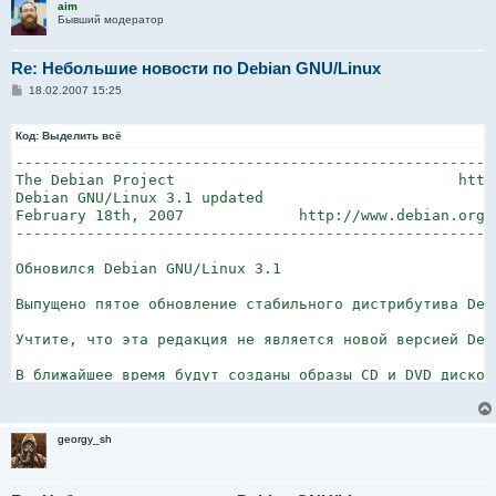
aim
Бывший модератор
Re: Небольшие новости по Debian GNU/Linux
С
18.02.2007 15:25
о
о
б
Код:
Выделить всё
щ
е
-------------------------------------------------------
н
The Debian Project                                http:
и
Debian GNU/Linux 3.1 updated                           
е
February 18th, 2007             http://www.debian.org/N
-------------------------------------------------------
Обновился Debian GNU/Linux 3.1

Выпущено пятое обновление стабильного дистрибутива Deb
Учтите, что эта редакция не является новой версией Deb
В ближайшее время будут созданы образы CD и DVD дисков
Обновление до этой редакции по сети обычно производитс
georgy_sh
    <http://www.debian.org/distrib/ftplist>
