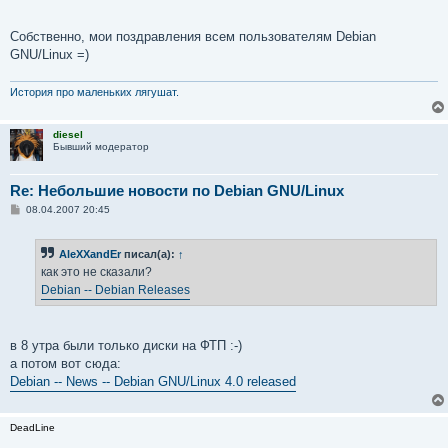
и
е
Собственно, мои поздравления всем пользователям Debian
GNU/Linux =)
История про маленьких лягушат.
diesel
Бывший модератор
Re: Небольшие новости по Debian GNU/Linux
С
08.04.2007 20:45
о
о
б
AleXXandEr
писал(а):
↑
щ
е
как это не сказали?
н
Debian -- Debian Releases
и
е
в 8 утра были только диски на ФТП :-)
а потом вот сюда:
Debian -- News -- Debian GNU/Linux 4.0 released
DeadLine