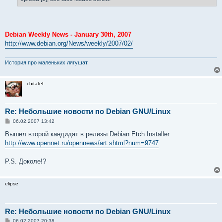
Debian Weekly News - January 30th, 2007
http://www.debian.org/News/weekly/2007/02/
История про маленьких лягушат.
chitatel
Re: Небольшие новости по Debian GNU/Linux
С
06.02.2007 13:42
о
о
Вышел второй кандидат в релизы Debian Etch Installer
б
http://www.opennet.ru/opennews/art.shtml?num=9747
щ
е
н
P.S. Доколе!?
и
е
elipse
Re: Небольшие новости по Debian GNU/Linux
С
06.02.2007 20:38