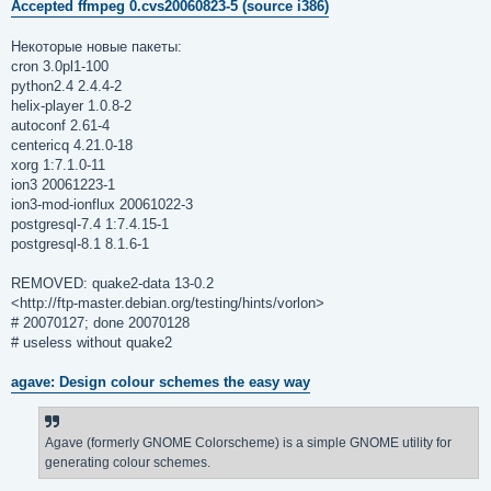
е
Accepted ffmpeg 0.cvs20060823-5 (source i386)
н
и
е
Некоторые новые пакеты:
cron 3.0pl1-100
python2.4 2.4.4-2
helix-player 1.0.8-2
autoconf 2.61-4
centericq 4.21.0-18
xorg 1:7.1.0-11
ion3 20061223-1
ion3-mod-ionflux 20061022-3
postgresql-7.4 1:7.4.15-1
postgresql-8.1 8.1.6-1
REMOVED: quake2-data 13-0.2
<http://ftp-master.debian.org/testing/hints/vorlon>
# 20070127; done 20070128
# useless without quake2
agave: Design colour schemes the easy way
Agave (formerly GNOME Colorscheme) is a simple GNOME utility for
generating colour schemes.