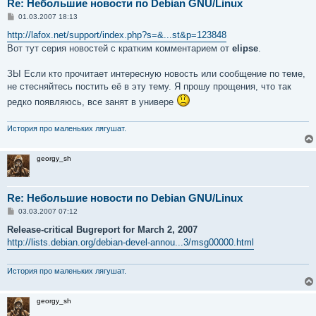
Исправления различных ошибок

Re: Небольшие новости по Debian GNU/Linux
----------------------

С
01.03.2007 18:13
о
о
http://lafox.net/support/index.php?s=&...st&p=123848
Это обновление стабильного выпуска добавило несколько 
б
Вот тут серия новостей с кратким комментарием от
elipse
.
щ
е
н
   Пакет                Причина

ЗЫ Если кто прочитает интересную новость или сообщение по теме,
и
е
не стесняйтесь постить её в эту тему. Я прошу прощения, что так
   exim                   Update description to reflect
редко появляюсь, все занят в универе
   glibc                  Update timezone data

   openvpn                Fix restart of openvpn in ini
   pinball                Get architectures back in syn
История про маленьких лягушат.
georgy_sh
Обновления безопасности

----------------

Эта редакция добавила в стабильный выпуск следующие об
Re: Небольшие новости по Debian GNU/Linux
С
03.03.2007 07:12
Номер рекомендации

о
 по безопасности    Пакет(ы)         Исправления

о
Release-critical Bugreport for March 2, 2007
б
http://lists.debian.org/debian-devel-annou...3/msg00000.html
щ
   DSA  996    libcrypt-cbc-perl        Cryptographic w
е
   DSA 1193    XFree86                  Several vulnera
н
и
История про маленьких лягушат.
   DSA 1196    clamav                   Arbitrary code 
е
   DSA 1197    python2.4                Arbitrary code 
   DSA 1198    python-2.3               Arbitrary code 
georgy_sh
   DSA 1199    webmin                   Input validatio