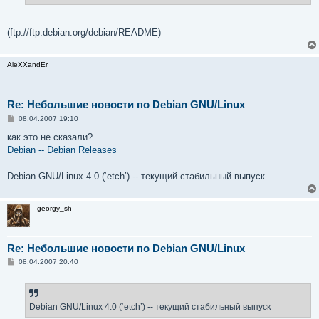
(ftp://ftp.debian.org/debian/README)
AleXXandEr
Re: Небольшие новости по Debian GNU/Linux
С
08.04.2007 19:10
о
о
как это не сказали?
б
Debian -- Debian Releases
щ
е
н
Debian GNU/Linux 4.0 (‘etch’) -- текущий стабильный выпуск
и
е
georgy_sh
Re: Небольшие новости по Debian GNU/Linux
С
08.04.2007 20:40
о
о
б
щ
е
Debian GNU/Linux 4.0 (‘etch’) -- текущий стабильный выпуск
н