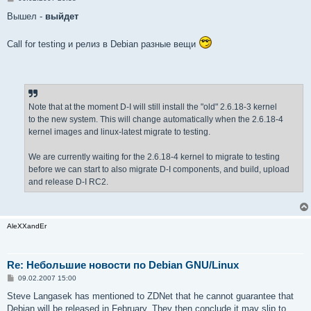
о
о
Вышел -
выйдет
б
щ
е
Call for testing и релиз в Debian разные вещи
н
и
е
Note that at the moment D-I will still install the "old" 2.6.18-3 kernel
to the new system. This will change automatically when the 2.6.18-4
kernel images and linux-latest migrate to testing.
We are currently waiting for the 2.6.18-4 kernel to migrate to testing
before we can start to also migrate D-I components, and build, upload
and release D-I RC2.
AleXXandEr
Re: Небольшие новости по Debian GNU/Linux
С
09.02.2007 15:00
о
о
Steve Langasek has mentioned to ZDNet that he cannot guarantee that
б
Debian will be released in February. They then conclude it may slip to
щ