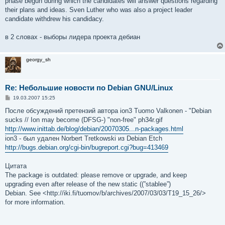
phase begun during which the candidates will answer questions regarding
  <http://www.debian.org/releases/stable/>

their plans and ideas. Sven Luther who was also a project leader
Информация по безопасности и уведомления:

candidate withdrew his candidacy.
  <http://www.debian.org/security/>

в 2 словах - выборы лидера проекта дебиан
О Debian

georgy_sh
------------

Проект Debian — это сообщество разработчиков Свободног
Re: Небольшие новости по Debian GNU/Linux
С
19.03.2007 15:25
о
Контактная информаци

о
После обсуждений претензий автора ion3 Tuomo Valkonen - "Debian
-------------------

б
sucks // Ion may become (DFSG-) "non-free" ph34r.gif
щ
е
http://www.inittab.de/blog/debian/20070305...n-packages.html
За более подробной информацией вы можете обратиться на 
н
<http://www.debian.org/>, послать письмо на <press@deb
ion3 - был удален Norbert Tretkowski из Debian Etch
и
е
http://bugs.debian.org/cgi-bin/bugreport.cgi?bug=413469
Цитата
The package is outdated: please remove or upgrade, and keep
upgrading even after release of the new static ((”stablee”)
Debian. See <http://iki.fi/tuomov/b/archives/2007/03/03/T19_15_26/>
for more information.