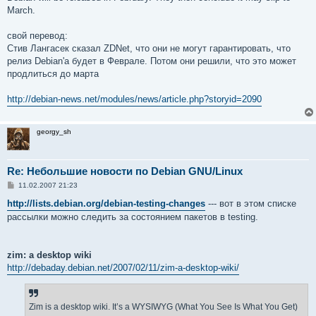
е
March.
н
и
е
свой перевод:
Стив Лангасек сказал ZDNet, что они не могут гарантировать, что
релиз Debian'а будет в Феврале. Потом они решили, что это может
продлиться до марта
http://debian-news.net/modules/news/article.php?storyid=2090
georgy_sh
Re: Небольшие новости по Debian GNU/Linux
С
11.02.2007 21:23
о
о
http://lists.debian.org/debian-testing-changes
--- вот в этом списке
б
рассылки можно следить за состоянием пакетов в testing.
щ
е
н
и
е
zim: a desktop wiki
http://debaday.debian.net/2007/02/11/zim-a-desktop-wiki/
Zim is a desktop wiki. It’s a WYSIWYG (What You See Is What You Get)