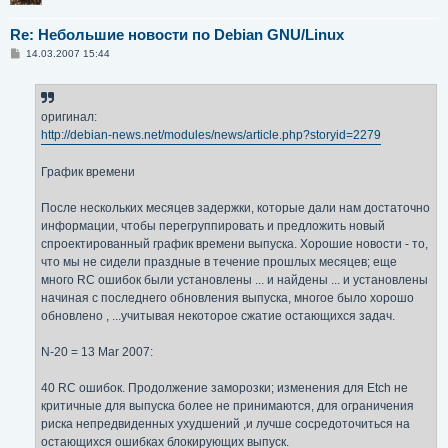
   DSA 1200    qt-x11-free              Denial of servi
   DSA 1201    ethereal                 Denial of servi
Re: Небольшие новости по Debian GNU/Linux
   DSA 1202    screen                   Arbitrary code 
   DSA 1203    libpam-ldap              Access control 
С
14.03.2007 15:44
   DSA 1204    ingo1                    Arbitrary shel
о
о
   DSA 1205    thttpd                   Insecure tempor
б
   DSA 1206    php4                     Several vulnera
щ
   DSA 1207    phpmyadmin               Several vulnera
е
оригинал:
н
   DSA 1208    bugzilla                 Several vulnera
http://debian-news.net/modules/news/article.php?storyid=2279
и
   DSA 1209    trac                     Cross-site requ
е
   DSA 1210    mozilla-firefox          Several vulnera
График времени
   DSA 1211    pdns                     Arbitrary code 
   DSA 1212    openssh                  Denial of servi
После нескольких месяцев задержки, которые дали нам достаточно
   DSA 1213    imagemagick              Several vulnera
информации, чтобы перегруппировать и предложить новый
   DSA 1214    gv                       Arbitrary code 
   DSA 1215    xine-lib                 Execution of ar
спроектированный график времени выпуска. Хорошие новости - то,
   DSA 1216    flexbackup               Denial of servi
что мы не сидели праздные в течение прошлых месяцев; еще
   DSA 1217    linux-ftpd               Access control 
много RC ошибок были установлены ... и найдены ... и установлены
   DSA 1218    proftpd                  Denial of servi
начиная с последнего обновления выпуска, многое было хорошо
   DSA 1219    texinfo                  Multiple vulner
обновлено , ...учитывая некоторое сжатие остающихся задач.
   DSA 1220    pstotext                 Arbitrary shel
   DSA 1221    libgsf                   Arbitrary code 
N-20 = 13 Mar 2007:
   DSA 1222    proftpd                  Several vulnera
   DSA 1223    tar                      Arbitrary file 
   DSA 1224    mozilla                  Several vulnera
40 RC ошибок. Продолжение заморозки; изменения для Etch не
   DSA 1225    mozilla-firefox          Several vulnera
критичные для выпуска более не принимаются, для ограничения
   DSA 1226    links                    Arbitrary shel
риска непредвиденных ухудшений ,и лучше сосредоточиться на
   DSA 1227    mozilla-thunderbird      Several vulnera
остающихся ошибках блокирующих выпуск.