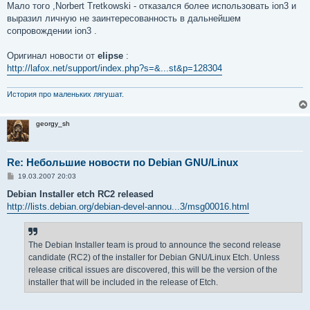
Мало того ,Norbert Tretkowski - отказался более использовать ion3 и
выразил личную не заинтересованность в дальнейшем
сопровождении ion3 .
Оригинал новости от
elipse
:
http://lafox.net/support/index.php?s=&...st&p=128304
История про маленьких лягушат.
georgy_sh
Re: Небольшие новости по Debian GNU/Linux
С
19.03.2007 20:03
о
о
Debian Installer etch RC2 released
б
http://lists.debian.org/debian-devel-annou...3/msg00016.html
щ
е
н
и
е
The Debian Installer team is proud to announce the second release
candidate (RC2) of the installer for Debian GNU/Linux Etch. Unless
release critical issues are discovered, this will be the version of the
installer that will be included in the release of Etch.