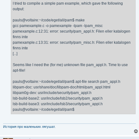
е
I tried to compile a simple pam example, which gave the following
output:
pauls@voltaire:~/code/eget/all/pam$ make
gcc pamexample.c -o pamexample -lpam -lpam_misc
pamexample.c:12:31: error: security/pam_appl.h: Filen eller katalogen
finns inte
pamexample.c:13:31: error: security/pam_misc.h: Filen eller katalogen
finns inte
[...]
Seems like I need the (for me) unknown file pam_appl.h. Time to use
apt-file!
pauls@voltaire:~/code/eget/all/pam$ apt-file search pam_appl.h
libpam-doc: usr/share/doc/libpam-doc/html/pam_appl.html
libpam0g-dev: usr/include/security/pam_appl.h
lsb-build-base2: usr/include/lsb2/security/pam_appl.h
lsb-build-base3: usr/include/lsb3/security/pam_appl.h
pauls@voltaire:~/code/eget/all/pam$
История про маленьких лягушат.