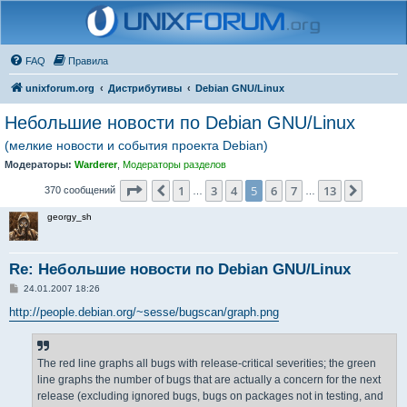
FAQ
Правила
unixforum.org
Дистрибутивы
Debian GNU/Linux
Небольшие новости по Debian GNU/Linux
(мелкие новости и события проекта Debian)
Модераторы:
Warderer
,
Модераторы разделов
Страница
5
из
13
1
3
4
5
6
7
13
Пред.
След.
370 сообщений
…
…
georgy_sh
Re: Небольшие новости по Debian GNU/Linux
С
24.01.2007 18:26
о
о
http://people.debian.org/~sesse/bugscan/graph.png
б
щ
е
н
The red line graphs all bugs with release-critical severities; the green
и
е
line graphs the number of bugs that are actually a concern for the next
release (excluding ignored bugs, bugs on packages not in testing, and