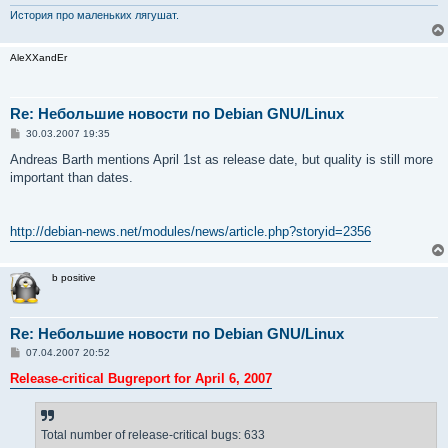
История про маленьких лягушат.
AleXXandEr
Re: Небольшие новости по Debian GNU/Linux
С
30.03.2007 19:35
о
о
Andreas Barth mentions April 1st as release date, but quality is still more
б
important than dates.
щ
е
н
и
е
http://debian-news.net/modules/news/article.php?storyid=2356
b positive
Re: Небольшие новости по Debian GNU/Linux
С
07.04.2007 20:52
о
о
Release-critical Bugreport for April 6, 2007
б
щ
е
н
Total number of release-critical bugs: 633
и
е