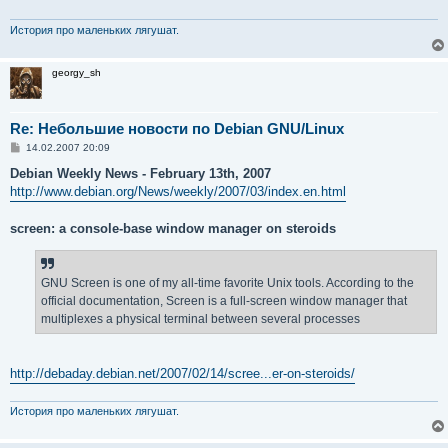
История про маленьких лягушат.
georgy_sh
Re: Небольшие новости по Debian GNU/Linux
С
14.02.2007 20:09
о
о
Debian Weekly News - February 13th, 2007
б
http://www.debian.org/News/weekly/2007/03/index.en.html
щ
е
н
screen: a console-base window manager on steroids
и
е
GNU Screen is one of my all-time favorite Unix tools. According to the
official documentation, Screen is a full-screen window manager that
multiplexes a physical terminal between several processes
http://debaday.debian.net/2007/02/14/scree...er-on-steroids/
История про маленьких лягушат.