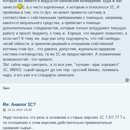
которые вы имеете в виду(а-ля банковский мэйнфрейм, куда ж вас
занесло
), а о чисто коробочных, к которым и относиться 1С. И
проблема в том, что гл.бух. не может привести систему в
соответствии с собственными требованиями с помощью, например,
какого-то визуального средства, а прибегает к помощи
дополнительных специалистов, которые только затрудняют текущую
работу и просят бюджету, к тому ж. Хорошо, что бюджет позволяет, а
если нет? К тому же, еще раз хочу подчеркнуть, что той свободы,
читай гибкости, в принятии решений в отношении собственной
вотчины глав.бух., что давала, допустим, журнально-ордерная
система счетоводства, та же 1С не предоставляет. А ограничение
возможностей - это чревато.
ЗЫ: гибче надо смотреть, а то все уже, "лучшее - враг хорошего".
1С, ИМХО, сырой продукт до сих пор - русский бизнес, понимать
надо, а его уже и в стандарты записали.
Djam
Re: Аналог 1С?
С
15.11.2007 23:40
о
о
Надо полагать что речь в основном о старых версиях 1С 7.5/7.7? Т.к.
б
по отношению к этим версиям действительно применительно
щ
е
название сырых...