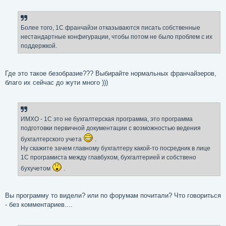
о
о
б
щ
е
Более того, 1С франчайзи отказываются писать собственные
н
нестандартные конфигурации, чтобы потом не было проблем с их
и
е
поддержкой.
Где это такое безобразие??? Выбирайте нормальных франчайзеров,
благо их сейчас до жути много )))
ИМХО - 1С это не бухгалтерская программа, это программа
подготовки первичной документации с возможностью ведения
бухгалтерского учета
.
Ну скажите зачем главному бухгалтеру какой-то посредник в лице
1С програмиста между главбухом, бухгалтерией и собствено
бухучетом
.
Вы программу то видели? или по форумам почитали? Что говориться
- без комментариев....