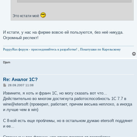
Это кстати моё
И кстати, у нас на фирме вовсю ей пользуются, без неё никуда.
Огромный респект!
PuppyRus форум - присоединяйтесь к разработке!
,
Покатушки по Карельскому
Djam
Re: Аналог 1С?
С
28.09.2007 11:08
о
о
Извините, я хоть и франч 1С, но могу сказать вот что...
б
Действительно во многом достигнута работоспособность 1С 7.7 в
щ
е
wine@etersoft (проверил, работает, причем весьма неплохо, а иногда
н
и лучше чем в win)
и
е
С 8-кой есть еще проблемы, но в остальном думаю etersoft поддянет
и ее...