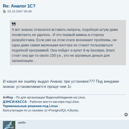
Re: Аналог 1С?
С
03.10.2007 09:39
о
о
б
щ
е
А вот ананас отказался вставать напрочь, подобную штуку даже
н
посмотреть не удалось . И это первый камень в сторону
и
е
разработчика. Если уже на этом этапе возникают проблемы, ни
одна даже самая маленькая контора не станет пользоваться
подобной программой. Она пойдет и купит 8-ку базовую, благо
стоит она где-то около 100 y.e., это не агромные деньги для
организации...
И какую же ошибку выдал Ананас при установке??? Под виндами
ананас устанавливается проще чем 1с
AvReg
- По для организации Видеонаблюдения на Linux.
ДЭНСИ:КАССА
- Рабочее место кассира под Linux.
Терминальные решения под Linux
Консультации по установке 1с+PostgreSQL+Ubuntu.
zer0n