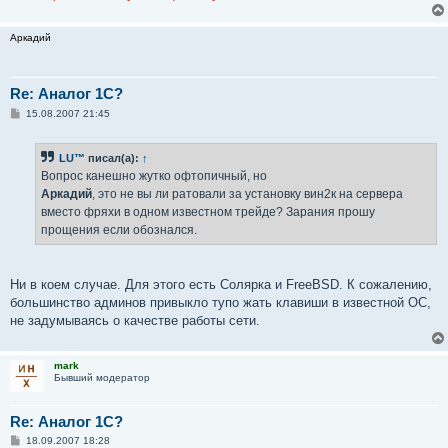
Аркадий
Re: Аналог 1С?
С
15.08.2007 21:45
о
о
б
LU™
писал(а):
↑
щ
е
Вопрос канешно жутко офтопичный, но
н
Аркадий
, это не вы ли ратовали за установку вин2к на сервера
и
е
вместо фряхи в одном известном трейде? Зарания прошу
прощения если обознался.
Ни в коем случае. Для этого есть Солярка и FreeBSD. К сожалению,
большинство админов привыкло тупо жать клавиши в известной ОС,
не задумываясь о качестве работы сети.
mark
Бывший модератор
Re: Аналог 1С?
С
18.09.2007 18:28