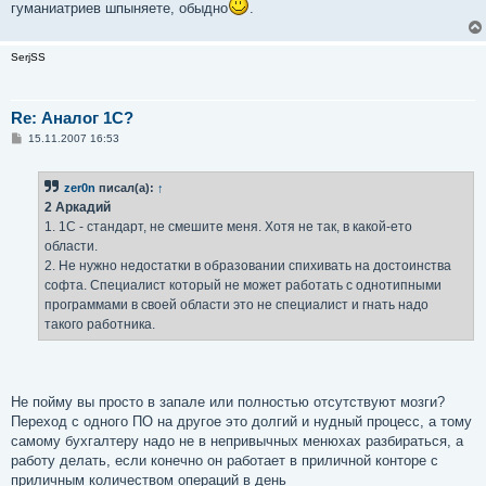
гуманиатриев шпыняете, обыдно
.
SerjSS
Re: Аналог 1С?
С
15.11.2007 16:53
о
о
б
zer0n
писал(а):
↑
щ
е
2 Аркадий
н
1. 1С - стандарт, не смешите меня. Хотя не так, в какой-ето
и
е
области.
2. Не нужно недостатки в образовании спихивать на достоинства
софта. Специалист который не может работать с однотипными
программами в своей области это не специалист и гнать надо
такого работника.
Не пойму вы просто в запале или полностью отсутствуют мозги?
Переход с одного ПО на другое это долгий и нудный процесс, а тому
самому бухгалтеру надо не в непривычных менюхах разбираться, а
работу делать, если конечно он работает в приличной конторе с
приличным количеством операций в день