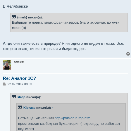
В Челябинске
(mark) писал(а):
Выбирайте нормальных франчайзеров, благо их сейчас до жути
много )))
А где они такие есть в природе? Я ни одного не видел в глаза. Все,
которых знаю, типичные рвачи и быдлокодеры.
smolett
Re: Аналог 1С?
С
22.09.2007 03:03
о
о
б
strop
писал(а):
↑
щ
е
н
Kipruss
писал(а):
↑
и
е
Есть ещё Бизнес-Пак
http://pvision.ru/bp.htm
простенькая свободная бухгалтерия (под венду, но работает
под wine)