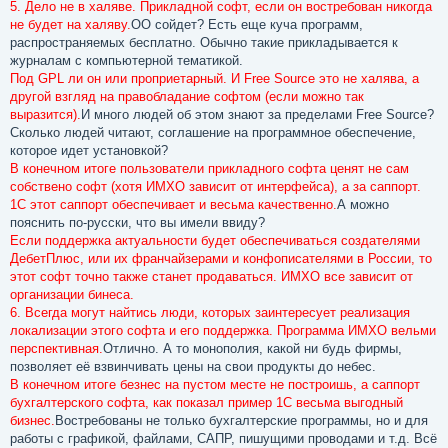
5. Дело не в халяве. Прикладной софт, если он востребован никогда
не будет на халяву.
ОО сойдет? Есть еще куча программ,
распространяемых бесплатно. Обычно такие прикладывается к
журналам с компьютерной тематикой.
Под GPL ли он или проприетарный. И Free Source это не халява, а
другой взгляд на правобладание софтом (если можно так
выразится).
И много людей об этом знают за пределами Free Source?
Сколько людей читают, соглашение на программное обеспечение,
которое идет установкой?
В конечном итоге пользователи прикладного софта ценят не сам
собствено софт (хотя ИМХО зависит от интерфейса), а за саппорт.
1С этот саппорт обеспечивает и весьма качественно.
А можно
пояснить по-русски, что вы имели ввиду?
Если поддержка актуальности будет обеспечиваться создателями
ДебетПлюс, или их франчайзерами и конфописателями в России, то
этот софт точно также станет продаваться. ИМХО все зависит от
организации бинеса.
6. Всегда могут найтись люди, которых заинтересует реализация
локализации этого софта и его поддержка. Программа ИМХО вельми
перспективная.
Отлично. А то монополия, какой ни будь фирмы,
позволяет её взвинчивать цены на свои продукты до небес.
В конечном итоге безнес на пустом месте не построишь, а саппорт
бухгалтерского софта, как показал пример 1С весьма выгодный
бизнес.
Востребованы не только бухгалтерские программы, но и для
работы с графикой, файлами, САПР, пишущими проводами и т.д. Всё