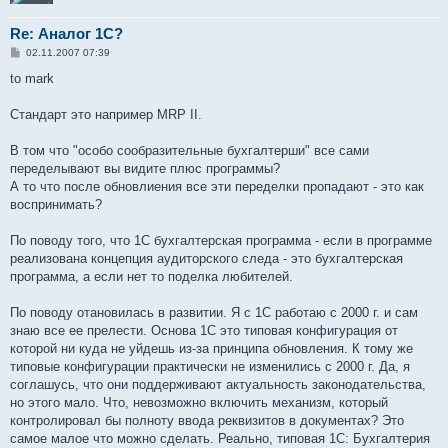
Re: Аналог 1С?
С
02.11.2007 07:39
о
о
to mark
б
щ
е
Стандарт это например MRP II.
н
и
е
В том что "особо сообразительные бухгалтерши" все сами
переделывают вы видите плюс программы?
А то что после обновлиения все эти переделки пропадают - это как
воспринимать?
По поводу того, что 1С бухгалтерская программа - если в программе
реализована концепция аудиторского следа - это бухгалтерская
программа, а если нет то поделка любителей.
По поводу отановилась в развитии. Я с 1С работаю с 2000 г. и сам
знаю все ее прелести. Основа 1С это типовая конфигурация от
которой ни куда не уйдешь из-за принципа обновления. К тому же
типовые конфигурации практически не изменились с 2000 г. Да, я
соглашусь, что они поддерживают актуальность законодательства,
но этого мало. Что, невозможно включить механизм, который
контролировал бы полноту ввода реквизитов в документах? Это
самое малое что можно сделать. Реально, типовая 1С: Бухгалтерия