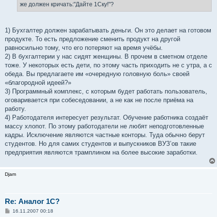
же должен кричать:"Дайте 1Ску!"?
1) Бухгалтер должен зарабатывать деньги. Он это делает на готовом
продукте. То есть предложение сменить продукт на другой
равносильно тому, что его потеряют на время учёбы.
2) В бухгалтерии у нас сидят женщины. В прочем в сметном отделе
тоже. У некоторых есть дети, по этому часть приходить не с утра, а с
обеда. Вы предлагаете им «очередную головную боль» своей
«благородной идеей?»
3) Программный комплекс, с которым будет работать пользователь,
оговаривается при собеседовании, а не как не после приёма на
работу.
4) Работодателя интересует результат. Обучение работника создаёт
массу хлопот. По этому работодатели не любят неподготовленные
кадры. Исключение являются частные конторы. Туда обычно берут
студентов. Но для самих студентов и выпускников ВУЗ’ов такие
предприятия являются трамплином на более высокие заработки.
Djam
Re: Аналог 1С?
С
16.11.2007 00:18
о