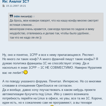
Re: Аналог 1С?
С
15.11.2007 16:21
о
о
б
trdm
писал(а):
↑
щ
е
Да брось, мои юзвери говорят, что на нашу конфу многие смотрят
н
истекая слюною...
и
е
менегерам очень нравится, сам когда прогаю по задаче и вижу
неудобство, отвлекаюсь и делаю так, чтобы было удобнее..
так что не надо ля-ля ))
Ну, оно и понятно, 1CPP и все к нему прилагающееся. Респект.
Но много ли таких конф? А много франчей пишут такие конфы? Я
думаю политика франшизы 1С не способствует этому. Да и
насколько я знаю 1СРР -- 1С НЕ СОВМЕСТИМО. Наверно Нуралиев
вас не любит?
А по поводу указаного форума. Почитал. Интересно. Но со многими
словами в отношеннии OpenSource не согласен.
Да и вообще, давно хочу поучаствовать в каком нибудь проекте
автоматизации бухучета под Linux. Ибо у самого возникала
потребность перейти на Linux в офисе, но увы, все та же 1С. Короче,
идеи есть, но к сожалению сам не программист, а вы технари