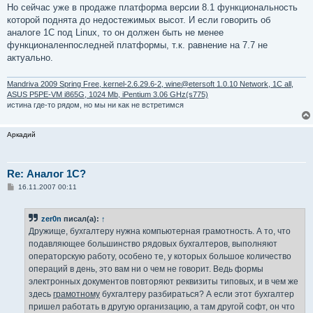
н
Но сейчас уже в продаже платформа версии 8.1 функциональность
и
е
которой поднята до недостежимых высот. И если говорить об
аналоге 1С под Linux, то он должен быть не менее
функционаленпоследней платформы, т.к. равнение на 7.7 не
актуально.
Mandriva 2009 Spring Free, kernel-2.6.29.6-2, wine@etersoft 1.0.10 Network, 1C all,
ASUS P5PE-VM i865G, 1024 Mb, iPentium 3.06 GHz(s775)
истина где-то рядом, но мы ни как не встретимся
Аркадий
Re: Аналог 1С?
С
16.11.2007 00:11
о
о
б
zer0n
писал(а):
↑
щ
е
Дружище, бухгалтеру нужна компьютерная грамотность. А то, что
н
подавляющее большинство рядовых бухгалтеров, выполняют
и
е
операторскую работу, особено те, у которых большое количество
операций в день, это вам ни о чем не говорит. Ведь формы
электронных документов повторяют реквизиты типовых, и в чем же
здесь
грамотному
бухгалтеру разбираться? А если этот бухгалтер
пришел работать в другую организацию, а там другой софт, он что