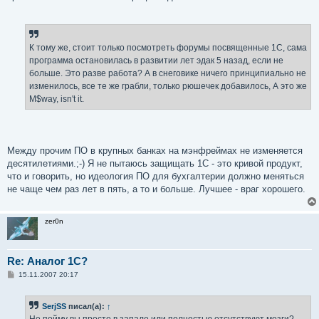
К тому же, стоит только посмотреть форумы посвященные 1С, сама
программа остановилась в развитии лет эдак 5 назад, если не
больше. Это разве работа? А в снеговике ничего принципиально не
изменилось, все те же грабли, только рюшечек добавилось, А это же
M$way, isn't it.
Между прочим ПО в крупных банках на мэнфреймах не изменяется
десятилетиями.;-) Я не пытаюсь защищать 1С - это кривой продукт,
что и говорить, но идеология ПО для бухгалтерии должно меняться
не чаще чем раз лет в пять, а то и больше. Лучшее - враг хорошего.
zer0n
Re: Аналог 1С?
С
15.11.2007 20:17
о
о
б
SerjSS
писал(а):
↑
щ
е