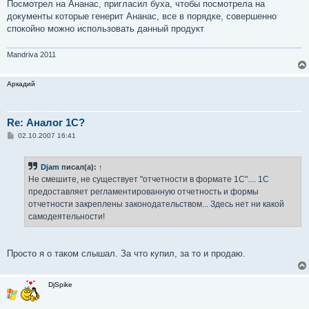
о
Посмотрел на Ананас, пригласил буха, чтобы посмотрела на
б
документы которые генерит Ананас, все в порядке, совершенно
щ
е
спокойно можно использовать данный продукт
н
и
е
Mandriva 2011
Аркадий
Re: Аналог 1С?
С
02.10.2007 16:41
о
о
б
Djam
писал(а):
↑
щ
е
Не смешите, не существует "отчетности в формате 1С".... 1С
н
предоставляет регламентированную отчетность и формы
и
е
отчетности закреплены законодательством... Здесь нет ни какой
самодеятельности!
Просто я о таком слышал. За что купил, за то и продаю.
DjSpike