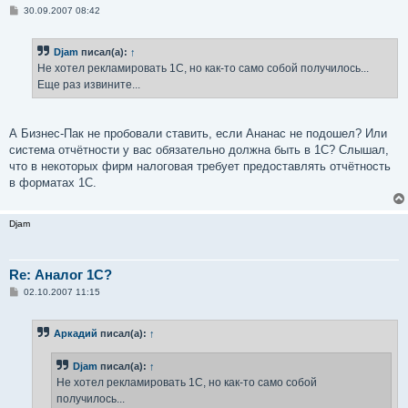
С
30.09.2007 08:42
о
о
б
Djam
писал(а):
↑
щ
е
Не хотел рекламировать 1С, но как-то само собой получилось...
н
Еще раз извините...
и
е
А Бизнес-Пак не пробовали ставить, если Ананас не подошел? Или
система отчётности у вас обязательно должна быть в 1С? Слышал,
что в некоторых фирм налоговая требует предоставлять отчётность
в форматах 1С.
Djam
Re: Аналог 1С?
С
02.10.2007 11:15
о
о
б
Аркадий
писал(а):
↑
щ
е
н
Djam
писал(а):
↑
и
е
Не хотел рекламировать 1С, но как-то само собой
получилось...