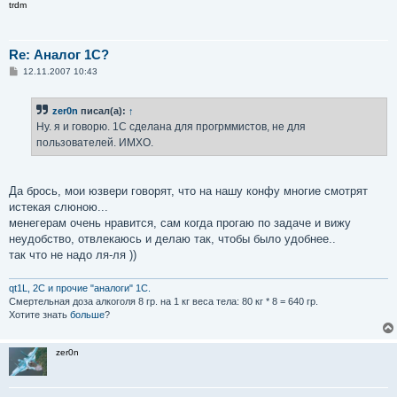
trdm
е
Re: Аналог 1С?
С
12.11.2007 10:43
о
о
б
zer0n
писал(а):
↑
щ
е
Ну. я и говорю. 1С сделана для прогрммистов, не для
н
пользователей. ИМХО.
и
е
Да брось, мои юзвери говорят, что на нашу конфу многие смотрят
истекая слюною...
менегерам очень нравится, сам когда прогаю по задаче и вижу
неудобство, отвлекаюсь и делаю так, чтобы было удобнее..
так что не надо ля-ля ))
qt1L, 2C и прочие "аналоги" 1С.
Смертельная доза aлкoгoля 8 гр. на 1 кг вeсa тела: 80 кг * 8 = 640 гр.
Хотите знать
больше
?
zer0n