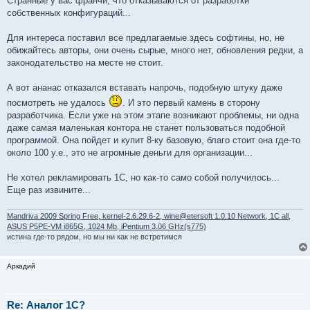
Странные у вас франчи, что отказываются от разработки
собственных конфигураций...
Для интереса поставил все предлагаемые здесь софтины, но, не
обижайтесь авторы, они очень сырые, много нет, обновления редки, а
законодательство на месте не стоит.
А вот ананас отказался вставать напрочь, подобную штуку даже
посмотреть не удалось
. И это первый камень в сторону
разработчика. Если уже на этом этапе возникают проблемы, ни одна
даже самая маленькая контора не станет пользоваться подобной
программой. Она пойдет и купит 8-ку базовую, благо стоит она где-то
около 100 y.e., это не агромные деньги для организации...
Не хотел рекламировать 1С, но как-то само собой получилось...
Еще раз извините...
Mandriva 2009 Spring Free, kernel-2.6.29.6-2, wine@etersoft 1.0.10 Network, 1C all,
ASUS P5PE-VM i865G, 1024 Mb, iPentium 3.06 GHz(s775)
истина где-то рядом, но мы ни как не встретимся
Аркадий
Re: Аналог 1С?