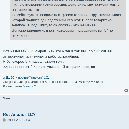
н
Т.к. по отношению к этим версиям действительно применительно
и
е
название сырых...
Но сейчас уже в продаже платформа версии 8.1 функциональность
которой поднята до недостежимых высот. И если говорить об
аналоге 1С под Linux, то он должен быть не менее
функционаленпоследней платформы, т.к. равнение на 7.7 не
актуально.
Вот называть 7.7 "сырой" как это у тебя так вышло? 77 самая
отлаженная, изученная и работоспособная.
Я бы скорее 8.х назвал сырмягой..
>>равнение на 7.7 не актуально.: Это правильно, но ...
qt1L, 2C и прочие "аналоги" 1С.
Смертельная доза aлкoгoля 8 гр. на 1 кг вeсa тела: 80 кг * 8 = 640 гр.
Хотите знать
больше
?
Djam
Re: Аналог 1С?
С
20.11.2007 21:47
о
о