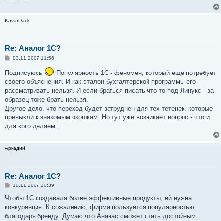
KavarDack
Re: Аналог 1С?
С
03.11.2007 11:56
о
о
Подписуюсь
Популярность 1С - феномен, который еще потребует
б
своего объяснения. И как эталон бухгалтерской программы его
щ
е
рассматривать нельзя. И если браться писать что-то под Линукс - за
н
образец тоже брать нельзя.
и
е
Другое дело, что переход будет затруднен для тех тетенек, которые
привыкли к знакомым окошкам. Но тут уже возникает вопрос - что и
для кого делаем...
Аркадий
Re: Аналог 1С?
С
10.11.2007 20:39
о
о
Чтобы 1С создавала более эффективные продукты, ей нужна
б
конкуренция. К сожалению, фирма пользуется популярностью
щ
е
благодаря бренду. Думаю что Ананас сможет стать достойным
н