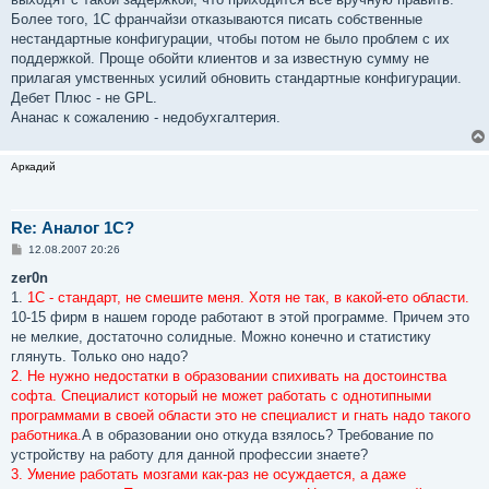
Более того, 1С франчайзи отказываются писать собственные
нестандартные конфигурации, чтобы потом не было проблем с их
поддержкой. Проще обойти клиентов и за известную сумму не
прилагая умственных усилий обновить стандартные конфигурации.
Дебет Плюс - не GPL.
Ананас к сожалению - недобухгалтерия.
Аркадий
Re: Аналог 1С?
С
12.08.2007 20:26
о
о
zer0n
б
1.
1С - стандарт, не смешите меня. Хотя не так, в какой-ето области.
щ
е
10-15 фирм в нашем городе работают в этой программе. Причем это
н
не мелкие, достаточно солидные. Можно конечно и статистику
и
е
глянуть. Только оно надо?
2. Не нужно недостатки в образовании спихивать на достоинства
софта. Специалист который не может работать с однотипными
программами в своей области это не специалист и гнать надо такого
работника.
А в образовании оно откуда взялось? Требование по
устройству на работу для данной профессии знаете?
3. Умение работать мозгами как-раз не осуждается, а даже