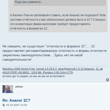
Еще раз извините...
А Бизнес-Пак не пробовали ставить, если Ананас не подошел? Или
система отчётности у вас обязательно должна быть в 1С? Слышал,
что в некоторых фирм налоговая требует предоставлять
отчётность в форматах 1С.
Не смешите, не существует "отчетности в формате 1С".... 1С
предоставляет регламентированную отчетность и формы отчетности
закреплены законодательством... Здесь нет ни какой
самодеятельности!
Mandriva 2009 Spring Free, kernel-2.6.29.6-2, wine@etersoft 1.0.10 Network, 1C all,
ASUS P5PE-VM i865G, 1024 Mb, iPentium 3.06 GHz(s775)
истина где-то рядом, но мы ни как не встретимся
pilotza
Re: Аналог 1С?
С
02.10.2007 13:43
о