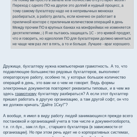
Не пойму вы просто в запале или полностью отсутствуют мозги?
н
Переход с одного ПО на другое это долгий и нудный процесс, а
и
е
тому самому бухгалтеру надо не в непривычных менюхах
разбираться, а работу делать, если конечно он работает в
приличной конторе с приличным количеством операций в день
Между прочим ПО в крупных банках на мэнфреймах не изменяется
десятилетиями.;-) Я не пытаюсь защищать 1С - это кривой продукт,
что и говорить, но идеология ПО для бухгалтерии должно меняться
не чаще чем раз лет в пять, а то и больше. Лучшее - враг хорошего.
Дружище, бухгалтеру нужна компьютерная грамотность. А то, что
подавляющее большинство рядовых бухгалтеров, выполняют
операторскую работу, особено те, у которых большое количество
операций в день, это вам ни о чем не говорит. Ведь формы
электронных документов повторяют реквизиты типовых, и в чем же
здесь
грамотному
бухгалтеру разбираться? А если этот бухгалтер
пришел работать в другую организацию, а там другой софт, он что
же должен кричать:"Дайте 1Ску!"?
А вообще, я имел в виду работу людей занимающихся прежде всего
постановкой и организацией учета в том числе и документооборота,
т.е. гл.бух., зам.гл.бух., старшего бухгалтера (в зависимости от
организации). Но при этом речь идет не о корпоративных системах,