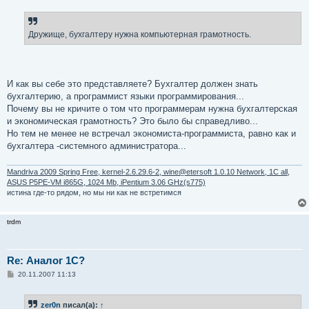
о
б
щ
е
Дружище, бухгалтеру нужна компьютерная грамотность.
н
и
е
И как вы себе это представляете? Бухгалтер должен знать
бухгалтерию, а программист языки программирования...
Почему вы не кричите о том что программерам нужна бухгалтерская
и экономическая грамотность? Это было бы справедливо...
Но тем не менее не встречал экономиста-программиста, равно как и
бухгалтера -системного администратора...
Mandriva 2009 Spring Free, kernel-2.6.29.6-2, wine@etersoft 1.0.10 Network, 1C all,
ASUS P5PE-VM i865G, 1024 Mb, iPentium 3.06 GHz(s775)
истина где-то рядом, но мы ни как не встретимся
trdm
Re: Аналог 1С?
С
20.11.2007 11:13
о
о
б
zer0n
писал(а):
↑
щ