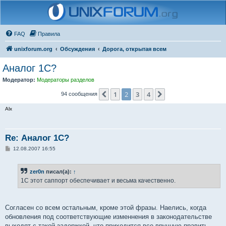
FAQ
Правила
unixforum.org
Обсуждения
Дорога, открытая всем
Аналог 1С?
Модератор:
Модераторы разделов
1
2
3
4
Пред.
След.
94 сообщения
Alx
Re: Аналог 1С?
С
12.08.2007 16:55
о
о
б
zer0n
писал(а):
↑
щ
е
1С этот саппорт обеспечивает и весьма качественно.
н
и
е
Согласен со всем остальным, кроме этой фразы. Наелись, когда
обновления под соответствующие изменнения в законодательстве
выходят с такой задержкой, что приходится все вручную править.