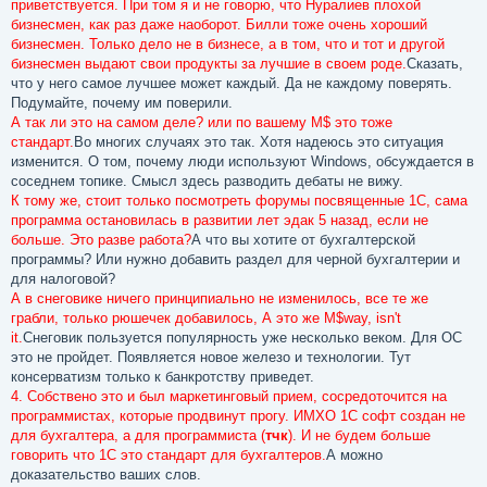
приветствуется. При том я и не говорю, что Нуралиев плохой
бизнесмен, как раз даже наоборот. Билли тоже очень хороший
бизнесмен. Только дело не в бизнесе, а в том, что и тот и другой
бизнесмен выдают свои продукты за лучшие в своем роде.
Сказать,
что у него самое лучшее может каждый. Да не каждому поверять.
Подумайте, почему им поверили.
А так ли это на самом деле? или по вашему M$ это тоже
стандарт.
Во многих случаях это так. Хотя надеюсь это ситуация
изменится. О том, почему люди используют Windows, обсуждается в
соседнем топике. Смысл здесь разводить дебаты не вижу.
К тому же, стоит только посмотреть форумы посвященные 1С, сама
программа остановилась в развитии лет эдак 5 назад, если не
больше. Это разве работа?
А что вы хотите от бухгалтерской
программы? Или нужно добавить раздел для черной бухгалтерии и
для налоговой?
А в снеговике ничего принципиально не изменилось, все те же
грабли, только рюшечек добавилось, А это же M$way, isn't
it.
Снеговик пользуется популярность уже несколько веком. Для ОС
это не пройдет. Появляется новое железо и технологии. Тут
консерватизм только к банкротству приведет.
4. Собствено это и был маркетинговый прием, сосредоточится на
программистах, которые продвинут прогу. ИМХО 1С софт создан не
для бухгалтера, а для программиста (
тчк
). И не будем больше
говорить что 1С это стандарт для бухгалтеров.
А можно
доказательство ваших слов.