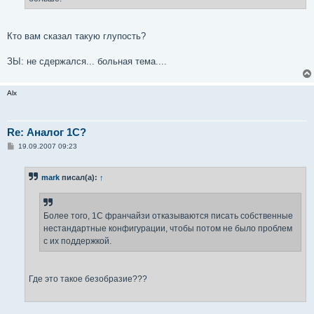
Кто вам сказал такую глупость?
ЗЫ: не сдержался... больная тема....
Alx
Re: Аналог 1С?
С
19.09.2007 09:23
о
о
б
mark
писал(а):
↑
щ
е
н
и
е
Более того, 1С франчайзи отказываются писать собственные
нестандартные конфигурации, чтобы потом не было проблем
с их поддержкой.
Где это такое безобразие???