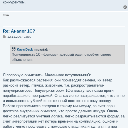
конкурентом.
и
е
trdm
Re: Аналог 1С?
С
12.11.2007 02:09
о
о
б
KavarDack
писал(а):
↑
щ
е
Популярность 1С - феномен, который еще потребует своего
н
объяснения.
и
е
Я попробую объяснить. Маленькое вступленьицО:
Как размножаются растения: они производят семена, их ветер
разносит ветер, птички, животные. т.н. распространители-
популяризаторы. Популяризатором 1С-а выступают сами проги,
поработавшие с программой. Она так легко настраивается, что лично
я испытываю глубокий и постоянный восторг по этому поводу.
Работа программиста сведена к такому минимуму, за счет пары
десятков внутренних объектов, что просто дальше некуда. Очень
легко реализуется учетная логика, легко разрабатываются форму, за
счет интерпретации нет потерь времени на компиляцию, ошибки и
работу легко проследить с помошью отладчика и т.д. и т.п. и при