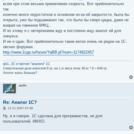
всем при этом весьма приемлемая скорость. Вот приблизительно
так.
конечно много недостатков в основном из-за ей закрытости, была бы
открыта, уже бы подшаманил так, что была бы сверх-цацка, даже не
взирая на говенное МФЦ...
И по этому я с нетерпением жду и постоянно ищу аналог ей для
линукса.
И не я один. Вот приблизительно такие ветки очень не редки на 1С-
овских форумах:
http://www.1cpp.ru/forum/YaBB.pl?num=1174922457
qt1L, 2C и прочие "аналоги" 1С.
Смертельная доза aлкoгoля 8 гр. на 1 кг вeсa тела: 80 кг * 8 = 640 гр.
Хотите знать
больше
?
zer0n
Re: Аналог 1С?
С
12.11.2007 07:49
о
о
Ну. я и говорю. 1С сделана для прогрммистов, не для
б
пользователей. ИМХО.
щ
е
н
и