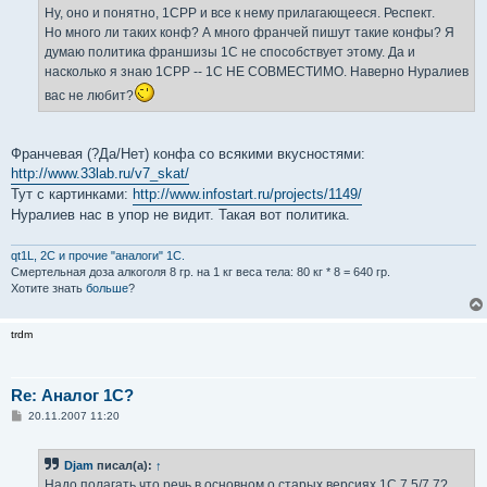
е
Ну, оно и понятно, 1CPP и все к нему прилагающееся. Респект.
н
Но много ли таких конф? А много франчей пишут такие конфы? Я
и
е
думаю политика франшизы 1С не способствует этому. Да и
насколько я знаю 1СРР -- 1С НЕ СОВМЕСТИМО. Наверно Нуралиев
вас не любит?
Франчевая (?Да/Нет) конфа со всякими вкусностями:
http://www.33lab.ru/v7_skat/
Тут с картинками:
http://www.infostart.ru/projects/1149/
Нуралиев нас в упор не видит. Такая вот политика.
qt1L, 2C и прочие "аналоги" 1С.
Смертельная доза aлкoгoля 8 гр. на 1 кг вeсa тела: 80 кг * 8 = 640 гр.
Хотите знать
больше
?
trdm
Re: Аналог 1С?
С
20.11.2007 11:20
о
о
б
Djam
писал(а):
↑
щ
е
Надо полагать что речь в основном о старых версиях 1С 7.5/7.7?