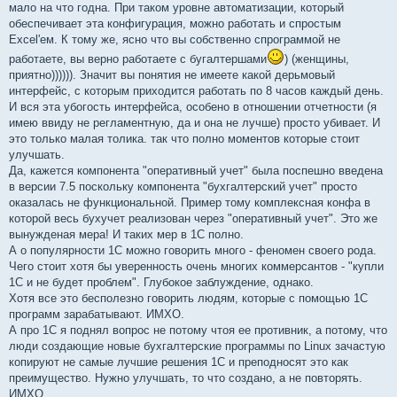
мало на что годна. При таком уровне автоматизации, который
обеспечивает эта конфигурация, можно работать и спростым
Excel'ем. К тому же, ясно что вы собственно спрограммой не
работаете, вы верно работаете с бугалтершами
) (женщины,
приятно)))))). Значит вы понятия не имеете какой дерьмовый
интерфейс, с которым приходится работать по 8 часов каждый день.
И вся эта убогость интерфейса, особено в отношении отчетности (я
имею ввиду не регламентную, да и она не лучше) просто убивает. И
это только малая толика. так что полно моментов которые стоит
улучшать.
Да, кажется компонента "оперативный учет" была поспешно введена
в версии 7.5 поскольку компонента "бухгалтерский учет" просто
оказалась не функциональной. Пример тому комплексная конфа в
которой весь бухучет реализован через "оперативный учет". Это же
вынужденая мера! И таких мер в 1С полно.
А о популярности 1С можно говорить много - феномен своего рода.
Чего стоит хотя бы уверенность очень многих коммерсантов - "купли
1С и не будет проблем". Глубокое заблуждение, однако.
Хотя все это бесполезно говорить людям, которые с помощью 1С
программ зарабатывают. ИМХО.
А про 1С я поднял вопрос не потому чтоя ее противник, а потому, что
люди создающие новые бухгалтерские программы по Linux зачастую
копируют не самые лучшие решения 1С и преподносят это как
преимущество. Нужно улучшать, то что создано, а не повторять.
ИМХО.