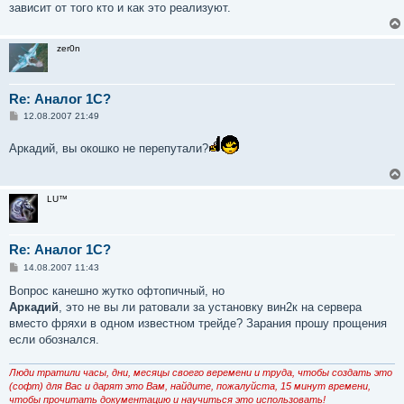
зависит от того кто и как это реализуют.
zer0n
Re: Аналог 1С?
С
12.08.2007 21:49
о
о
Аркадий, вы окошко не перепутали?
б
щ
е
н
и
LU™
е
Re: Аналог 1С?
С
14.08.2007 11:43
о
о
Вопрос канешно жутко офтопичный, но
б
Аркадий
, это не вы ли ратовали за установку вин2к на сервера
щ
е
вместо фряхи в одном известном трейде? Зарания прошу прощения
н
если обознался.
и
е
Люди тратили часы, дни, месяцы своего веремени и труда, чтобы создать это
(софт) для Вас и дарят это Вам, найдите, пожалуйста, 15 минут времени,
чтобы прочитать документацию и научиться это использовать!