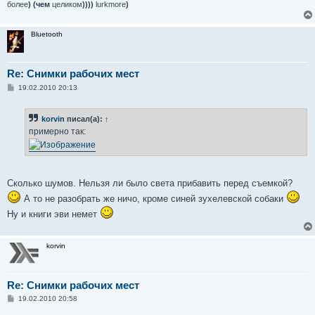
е
более
) (чем
целиком
))))
lurkmore
)
Bluetooth
Re: Снимки рабочих мест
С
19.02.2010 20:13
о
о
б
korvin
писал(а):
↑
щ
е
примерно так:
н
и
е
Сколько шумов. Нельзя ли было света прибавить перед съемкой?
А то не разобрать же ничо, кроме синей зухелевской собаки
Ну и книги эви немет
korvin
Re: Снимки рабочих мест
С
19.02.2010 20:58
о
о