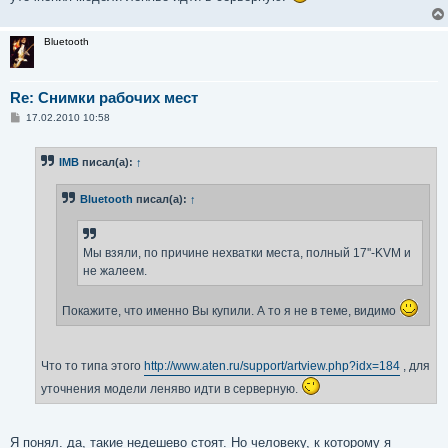
Bluetooth
Re: Снимки рабочих мест
С
17.02.2010 10:58
о
о
б
IMB
писал(а):
↑
щ
е
н
Bluetooth
писал(а):
↑
и
е
Мы взяли, по причине нехватки места, полный 17''-KVM и
не жалеем.
Покажите, что именно Вы купили. А то я не в теме, видимо
Что то типа этого
http://www.aten.ru/support/artview.php?idx=184
, для
уточнения модели леняво идти в серверную.
Я понял. да, такие недешево стоят. Но человеку, к которому я