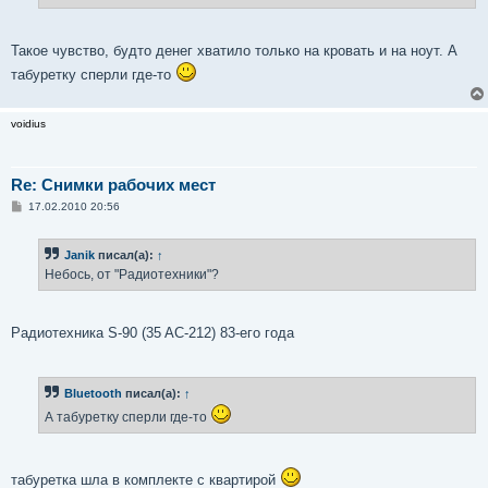
е
Такое чувство, будто денег хватило только на кровать и на ноут. А
табуретку сперли где-то
voidius
Re: Снимки рабочих мест
С
17.02.2010 20:56
о
о
б
Janik
писал(а):
↑
щ
е
Небось, от "Радиотехники"?
н
и
е
Радиотехника S-90 (35 AC-212) 83-его года
Bluetooth
писал(а):
↑
А табуретку сперли где-то
табуретка шла в комплекте с квартирой