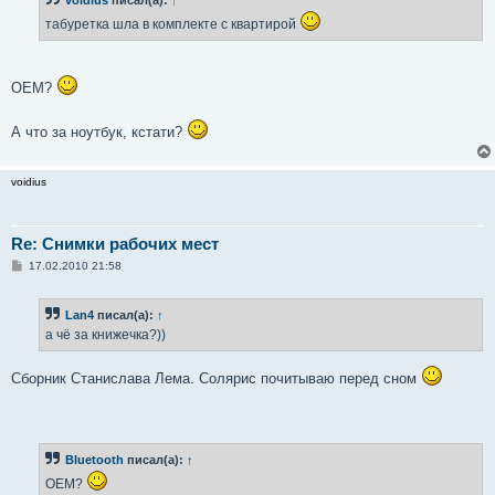
щ
е
табуретка шла в комплекте с квартирой
н
и
е
ОЕМ?
А что за ноутбук, кстати?
voidius
Re: Снимки рабочих мест
С
17.02.2010 21:58
о
о
б
Lan4
писал(а):
↑
щ
е
а чё за книжечка?))
н
и
е
Сборник Станислава Лема. Солярис почитываю перед сном
Bluetooth
писал(а):
↑
ОЕМ?