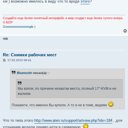
о
хм ) возможно имелось в виду что то вроде
этого
?
б
щ
е
н
и
Создайте еще более понятный интерфейс и мир создаст еще более тупого юзера.
е
© БОР
Goooooooooooooogle )
IMB
Re: Снимки рабочих мест
С
17.02.2010 09:41
о
о
б
Bluetooth
писал(а):
↑
щ
е
н
и
е
Мы взяли, по причине нехватки места, полный 17''-KVM и не
жалеем.
Покажите, что именно Вы купили. А то я не в теме, видимо
Что то типа этого
http://www.aten.ru/support/artview.php?idx=184
, для
уточнения модели леняво идти в серверную.