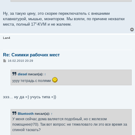
Ну, за такую цену, это скорее переключатель с внешними
клавиатурой, мышью, монитором. Мы взяли, по причине нехватки
места, полный 17''-KVM и не жалеем.
Lan4
Re: Снимки рабочих мест
С
16.02.2010 20:29
о
о
б
diesel
писал(а):
↑
щ
е
уууу тетрадь с полями
н
и
е
эээ... ну да =) учусь типа =))
Bluetooth
писал(а):
↑
У меня сейчас дома валяется подобный, но с железом
помощнее(r70). Так вот вопрос: не тяжеловато ли это все время за
спиной таскать?