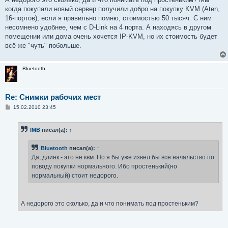
когда покупали новый сервер получили добро на покупку KVM (Aten,
16-портов), если я правильно помню, стоимостью 50 тысяч. С ним
несомнено удобнее, чем с D-Link на 4 порта. А находясь в другом
помещении или дома очень хочется IP-KVM, но их стоимость будет
всё же "чуть" побольше.
Bluetooth
Re: Снимки рабочих мест
С
15.02.2010 23:45
о
о
б
IMB
писал(а):
↑
щ
е
н
Bluetooth
писал(а):
↑
и
е
Да, длинк - это не квм. Но я бы уже извел бы все начальство по
поводу покупки нормального. Ибо простенький(но
нормальный) стоит недорого.
А недорого это сколько, да и что понимать под простеньким?