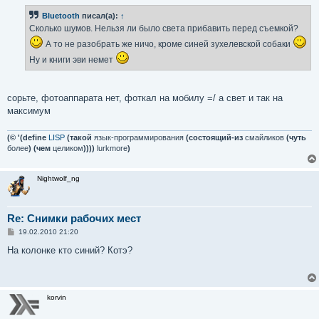
б
Bluetooth
писал(а):
↑
щ
е
Сколько шумов. Нельзя ли было света прибавить перед съемкой?
н
и
А то не разобрать же ничо, кроме синей зухелевской собаки
е
Ну и книги эви немет
сорьте, фотоаппарата нет, фоткал на мобилу =/ а свет и так на
максимум
(© '(define
LISP
(такой
язык-программирования
(состоящий-из
смайликов
(чуть
более
) (чем
целиком
))))
lurkmore
)
Nightwolf_ng
Re: Снимки рабочих мест
С
19.02.2010 21:20
о
о
На колонке кто синий? Котэ?
б
щ
е
н
и
korvin
е