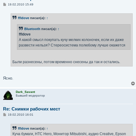
С
19.02.2010 15:49
о
о
б
ffldove
писал(а):
↑
щ
е
н
Bluetooth
писал(а):
↑
и
е
ffldove
А какой смысл покупать кучу мелких колоночек, если их даже
развести нельзя? Стереосистема полюбому лучше окажется
Были разнесены, потом временно снесены да так и остались.
Ясно.
Dark_Savant
Бывший модератор
Re: Снимки рабочих мест
С
19.02.2010 16:01
о
о
б
ffldove
писал(а):
↑
щ
е
Куча бумаги, HTC Hero, Монитор Mitsubishi, аудио Creative, Epson