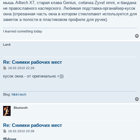
мышь A4tech X7, старая клава Genius, собачка Zyxel omni, и бандана
не православного касперского. Любимая подставка-органайзер-кусок
окна (отрезанная часть окна в котором стеклопакет используется для
заметок а полости в пластиковом профиле для ручек).
I learned something today
Lan4
Re: Снимки рабочих мест
С
18.02.2010 22:28
о
о
кусок окна - эт оригинально =)))
б
щ
е
н
и
Blog:
hikki-tech
е
Bluetooth
Re: Снимки рабочих мест
С
18.02.2010 23:38
о
о
ffldove