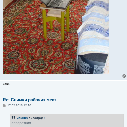
Lan4
Re: Снимки рабочих мест
С
17.02.2010 12:10
о
о
б
voidius
писал(а):
↑
щ
е
аппаратная.
н