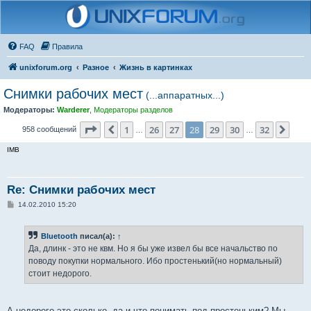
FAQ
Правила
unixforum.org
Разное
Жизнь в картинках
Снимки рабочих мест
(...аппаратных...)
Модераторы:
Warderer
,
Модераторы разделов
Страница
28
из
32
1
26
27
28
29
30
32
Пред.
След
958 сообщений
…
…
IMB
Re: Снимки рабочих мест
С
14.02.2010 15:20
о
о
б
Bluetooth
писал(а):
↑
щ
е
Да, длинк - это не квм. Но я бы уже извел бы все начальство по
н
поводу покупки нормального. Ибо простенький(но нормальный)
и
е
стоит недорого.
А недорого это сколько, да и что понимать под простеньким? Мы