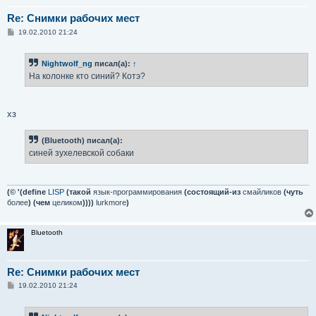
Re: Снимки рабочих мест
С
19.02.2010 21:24
о
о
б
Nightwolf_ng
писал(а):
↑
щ
е
На колонке кто синий? Котэ?
н
и
е
хз
(Bluetooth) писал(а):
синей зухелевской собаки
(© '(define
LISP
(такой
язык-программирования
(состоящий-из
смайликов
(чуть
более
) (чем
целиком
))))
lurkmore
)
Bluetooth
Re: Снимки рабочих мест
С
19.02.2010 21:24
о
о
б