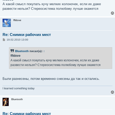
б
А какой смысл покупать кучу мелких колоночек, если их даже
щ
е
развести нельзя? Стереосистема полюбому лучше окажется
н
и
е
ffldove
Re: Снимки рабочих мест
С
19.02.2010 13:00
о
о
б
Bluetooth
писал(а):
↑
щ
е
ffldove
н
А какой смысл покупать кучу мелких колоночек, если их даже
и
е
развести нельзя? Стереосистема полюбому лучше окажется
Были разнесены, потом временно снесены да так и остались.
I learned something today
Bluetooth
Re: Снимки рабочих мест