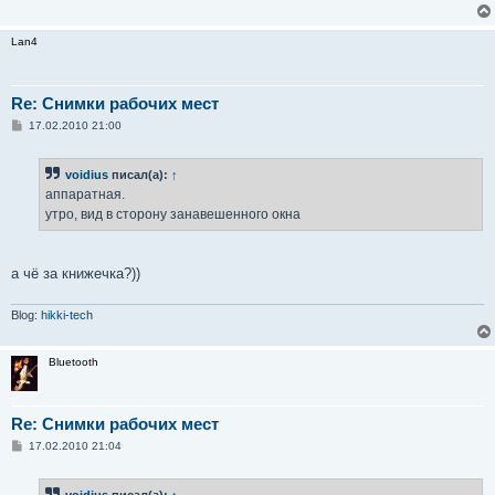
Lan4
Re: Снимки рабочих мест
С
17.02.2010 21:00
о
о
б
voidius
писал(а):
↑
щ
е
аппаратная.
н
утро, вид в сторону занавешенного окна
и
е
а чё за книжечка?))
Blog:
hikki-tech
Bluetooth
Re: Снимки рабочих мест
С
17.02.2010 21:04
о
о
б
voidius
писал(а):
↑