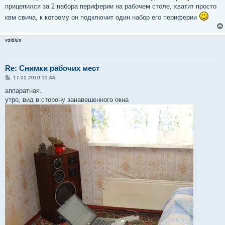
прицепился за 2 набора периферии на рабочем столе, хватит просто
квм свича, к котрому он подключит один набор его периферии
voidius
Re: Снимки рабочих мест
С
17.02.2010 11:44
о
о
аппаратная.
б
утро, вид в сторону занавешенного окна
щ
е
н
и
е