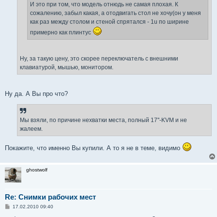
И это при том, что модель отнюдь не самая плохая. К
сожалению, забыл какая, а отодвигать стол не хочу(он у меня
как раз между столом и стеной спрятался - 1u по ширине
примерно как плинтус
Ну, за такую цену, это скорее переключатель с внешними
клавиатурой, мышью, монитором.
Ну да. А Вы про что?
Мы взяли, по причине нехватки места, полный 17''-KVM и не
жалеем.
Покажите, что именно Вы купили. А то я не в теме, видимо
ghostwolf
Re: Снимки рабочих мест
С
17.02.2010 09:40
о