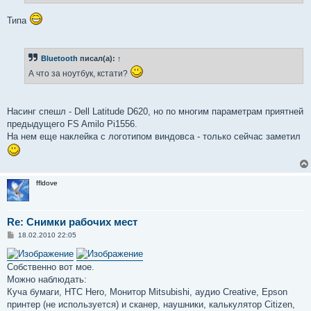
Типа
Bluetooth
писал(а):
↑
А что за ноутбук, кстати?
Насинг спешл - Dell Latitude D620, но по многим параметрам приятней
предыдущего FS Amilo Pi1556.
На нем еще наклейка с логотипом виндовса - только сейчас заметил
ffldove
Re: Снимки рабочих мест
С
18.02.2010 22:05
о
о
б
Собственно вот мое.
щ
е
Можно наблюдать:
н
Куча бумаги, HTC Hero, Монитор Mitsubishi, аудио Creative, Epson
и
е
принтер (не используется) и сканер, наушники, калькулятор Citizen,