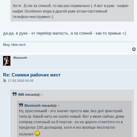
Хотя...Если за спиной, то как раз нормально (: А вот в руке - нафиг-
нафиг. Особенно когда в другой руке атска+системный
телефон+инструмент (:
да-да, в руке - эт перебор малость, а за спиной - как-то привык =)
Blog:
hikki-tech
Bluetooth
Re: Снимки рабочих мест
С
17.02.2010 01:02
о
о
б
IMB
писал(а):
↑
щ
е
н
Bluetooth
писал(а):
↑
и
е
Ну, простенький - это значит просто квм, без доп фантазий
типа ip. Какой-нить не особо новый. Вот у меня сейчас дома
compaq стоечный на 8 портов - он не дорого стоит(что-то в
пределах 100 долларов), хотя я его вообще бесплатно
получил