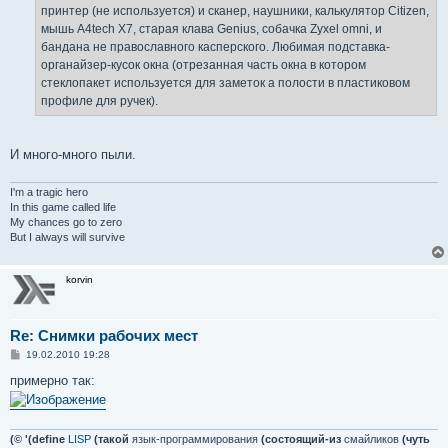
н
принтер (не используется) и сканер, наушники, калькулятор Citizen,
и
е
мышь A4tech X7, старая клава Genius, собачка Zyxel omni, и
бандана не православного касперского. Любимая подставка-
органайзер-кусок окна (отрезанная часть окна в котором
стеклопакет используется для заметок а полости в пластиковом
профиле для ручек).
И много-много пыли.
I'm a tragic hero
In this game called life
My chances go to zero
But I always will survive
korvin
Re: Снимки рабочих мест
С
19.02.2010 19:28
о
о
примерно так:
б
щ
е
н
и
(© '(define
LISP
(такой
язык-программирования
(состоящий-из
смайликов
(чуть