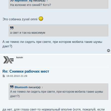
Nightwolf_ng
писал(а):
↑
щ
е
На колонке кто синий? Котэ?
н
и
е
Это собачка zyxel omni
а свет и так на максимум
А не темно ли сидеть при свете, при котором мобила такие шумы
дает?)
korvin
Re: Снимки рабочих мест
С
19.02.2010 21:29
о
о
б
Bluetooth
писал(а):
↑
щ
е
А не темно ли сидеть при свете, при котором мобила такие шумы
н
дает?)
и
е
да нет, для глаза свет-то нормальный вполне (хотя, пожалуй, если