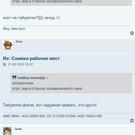
утро, вид в сторону занавешенного окна
и
е
ноут на табуретке?)))) зачод =)
Blog:
hikki-tech
Sora
Re: Снимки рабочих мест
С
17.02.2010 15:37
о
о
б
voidius
писал(а):
↑
щ
е
аппаратная.
н
утро, вид в сторону занавешенного окна
и
е
Табуретка фигня, вот надувная кровать, это круто!
AMD 4600+, 4Gb DDRII-800, GF GTS250 512Mb, HDD 750Gb WD
Janik