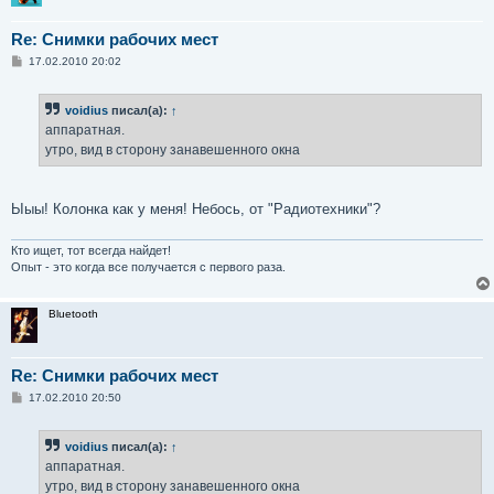
Re: Снимки рабочих мест
С
17.02.2010 20:02
о
о
б
voidius
писал(а):
↑
щ
е
аппаратная.
н
утро, вид в сторону занавешенного окна
и
е
Ыыы! Колонка как у меня! Небось, от "Радиотехники"?
Кто ищет, тот всегда найдет!
Опыт - это когда все получается с первого раза.
Bluetooth
Re: Снимки рабочих мест
С
17.02.2010 20:50
о
о
б
voidius
писал(а):
↑
щ
е
аппаратная.
н
утро, вид в сторону занавешенного окна
и