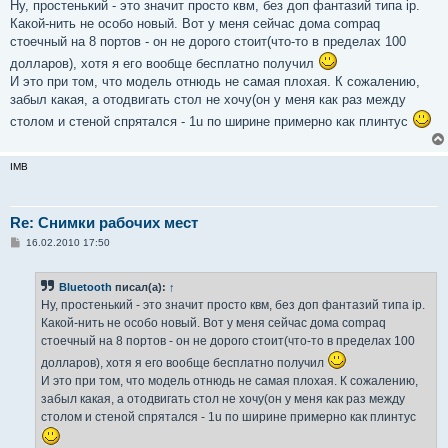
Ну, простенький - это значит просто квм, без доп фантазий типа ip.
Какой-нить не особо новый. Вот у меня сейчас дома compaq
стоечный на 8 портов - он не дорого стоит(что-то в пределах 100
долларов), хотя я его вообще бесплатно получил
И это при том, что модель отнюдь не самая плохая. К сожалению,
забыл какая, а отодвигать стол не хочу(он у меня как раз между
столом и стеной спрятался - 1u по ширине примерно как плинтус
IMB
Re: Снимки рабочих мест
С
16.02.2010 17:50
о
о
б
Bluetooth
писал(а):
↑
щ
е
Ну, простенький - это значит просто квм, без доп фантазий типа ip.
н
Какой-нить не особо новый. Вот у меня сейчас дома compaq
и
е
стоечный на 8 портов - он не дорого стоит(что-то в пределах 100
долларов), хотя я его вообще бесплатно получил
И это при том, что модель отнюдь не самая плохая. К сожалению,
забыл какая, а отодвигать стол не хочу(он у меня как раз между
столом и стеной спрятался - 1u по ширине примерно как плинтус