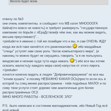
Весело будет всем.
отвечу по №3
они очень компетентны. и сообщают что М$ хатит МНООООГА
бабла(что вовсе не новость) и требуют развернуть "государственную
кампанию по борьбе с пЕраДством(в чём они, как мы можем видеть,
весьма преуспевают)"...
<prelude>и я именно с той же позийции что и вы, я сам ОЧЕНЬ ЖДУ
когда же всё-таки начнётся это развлекалово
ибо маздайные
"спецы" уступят нам свою роль "богов компьютерного мира", (и
наконец то можно будет не смущаясь говорить "а я не пользуюсь
виндовсам и незнаю куда тута нада нажать
") ибо все мы хотим
освоить малость(у каждого мера своя) капустки от этого пирога.
</prelude>
хочется конечно видеть в людях "Добровечноразумное" но все мы
"хочем кушать" и посему НЕВАЖНО КАКАЯ ОСЬ(просто если ось в
которой ты спец менее распространена - тебе подобных МАЛО! и по
сему твои услуги стоят дороже чем аналогичные для более
распространённых ОС)!
IMHO МНОГО РАБОТЫ - ВСЕЛЕНСКОЕ ЗЛО"
P.S. было написано в состоянии малоадекватном, ибо Новый Год всё
ещё новый...