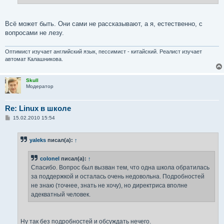
Всё может быть. Они сами не рассказывают, а я, естественно, с
вопросами не лезу.
Оптимист изучает английский язык, пессимист - китайский. Реалист изучает
автомат Калашникова.
Skull
Модератор
Re: Linux в школе
С
15.02.2010 15:54
о
о
б
yaleks
писал(а):
↑
щ
е
н
colonel
писал(а):
↑
и
е
Спасибо. Вопрос был вызван тем, что одна школа обратилась
за поддержкой и осталась очень недовольна. Подробностей
не знаю (точнее, знать не хочу), но директриса вполне
адекватный человек.
Ну так без подробностей и обсуждать нечего.