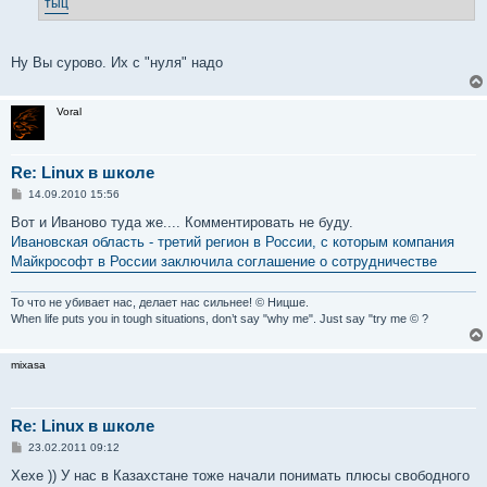
тыц
и
е
Ну Вы сурово. Их с "нуля" надо
Voral
Re: Linux в школе
С
14.09.2010 15:56
о
о
Вот и Иваново туда же.... Комментировать не буду.
б
Ивановская область - третий регион в России, с которым компания
щ
е
Майкрософт в России заключила соглашение о сотрудничестве
н
и
е
То что не убивает нас, делает нас сильнее! © Ницше.
When life puts you in tough situations, don’t say "why me". Just say "try me © ?
mixasa
Re: Linux в школе
С
23.02.2011 09:12
о
о
Хехе )) У нас в Казахстане тоже начали понимать плюсы свободного
б