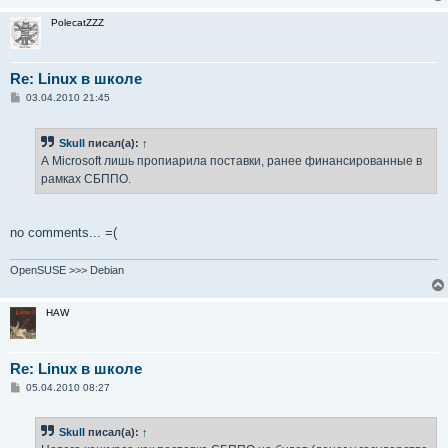
PolecatZZZ
Re: Linux в школе
С
03.04.2010 21:45
о
о
б
Skull
писал(а):
↑
щ
е
А Microsoft лишь пропиарила поставки, ранее финансированные в
н
рамках СБППО.
и
е
no comments... =(
OpenSUSE >>> Debian
HAW
Re: Linux в школе
С
05.04.2010 08:27
о
о
б
Skull
писал(а):
↑
щ
е