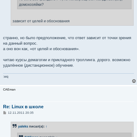
домохозяйки?
зависит от целей и обоснования
странно, но было предположение, что ответ зависит от точки зрения
на данный вопрос.
а оно вон как, «от целей и обоснования».
читаю курсы демагогии и прикладного троллинга. дорого. возможно
удалённое (дистанционное) обучение.
:wq
CAEman
Re: Linux в школе
С
12.11.2011 20:35
о
о
б
yaleks
писал(а):
↑
щ
е
н