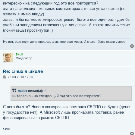
интересно - на следующий год это все повторится?
зы. а на скольких школьных компьютерах это все установится (по
железу я имею ввиду)
зы.зы. я бы на месте микрософт решил бы это все один раз - дал бы
учебным заведениям пожизненную лицензию. А то как политические
(понимаешь) проститутки :)
Ну вот, еще один день прошел, а мы все еще живы. И может быть стали умнее.
Skull
Модератор
Re: Linux в школе
С
25.03.2010 12:36
о
о
б
malex
писал(а):
↑
щ
е
интересно - на следующий год это все повторится?
н
и
е
С чего бы это? Нового конкурса как поставка СБППО не будет (денег
у государства нет). А Microsoft лишь пропиарила поставки, ранее
финансированные в рамках СБППО.
Skull