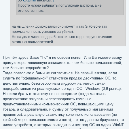
CAEman
писал(а):
↑
и
е
Просто нужно выбирать популярные дистр-ы, а не
отечественные.
на мышлении домохозяйки оно может и так (в 70-80-е так
промышленность успешно загубили).
Но на деле число недоработок сильно коррелирует с числом
активных пользователей.
При чём здесь Ваше "Но" я не совсем понял. Или Вы имеете ввиду
прямую корелляционную зависимость: чем больше пользователей,
тем больше недоработок?
Тогда позвольте с Вами не согласиться. На первый взгляд, если
судить по "официальной" статистике продаж десктопных ОС, то,
действительно, безоговорочным лидером является самая
недоработанная из реализуемых сегодня ОС - Windows (0,9 рынка).
Но если брать статистику не по продажам (когда магазины
предпочитают покупать и перепродавать комп-ы с
предустановленными коммерческими ОС, повышающими цену
товара, а следовательно, и сумму от получаемых магазинами
процентов), а реальную статистику конечного использования (по
крайней мере, пользователями и-нета), т.е. по данным браузеров, то
число устройств, с которых выходят в и-нет под ОС на ядрах WinNT