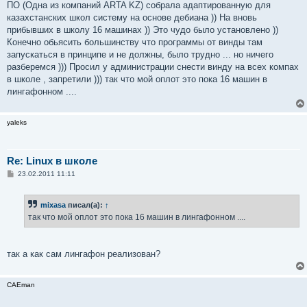
ПО (Одна из компаний ARTA KZ) собрала адаптированную для
щ
е
казахстанских школ систему на основе дебиана )) На вновь
н
прибывших в школу 16 машинах )) Это чудо было установлено ))
и
е
Конечно обьясить большинству что программы от винды там
запускаться в принципе и не должны, было трудно ... но ничего
разберемся ))) Просил у администрации снести винду на всех компах
в школе , запретили ))) так что мой оплот это пока 16 машин в
лингафонном ....
yaleks
Re: Linux в школе
С
23.02.2011 11:11
о
о
б
mixasa
писал(а):
↑
щ
е
так что мой оплот это пока 16 машин в лингафонном ....
н
и
е
так а как сам лингафон реализован?
CAEman