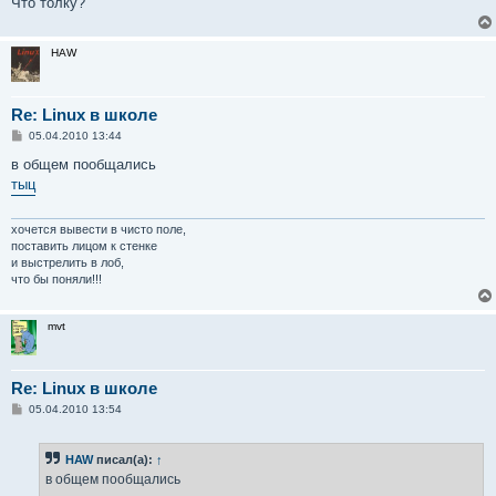
Что толку?
HAW
Re: Linux в школе
С
05.04.2010 13:44
о
о
в общем пообщались
б
тыц
щ
е
н
и
хочется вывести в чисто поле,
е
поставить лицом к стенке
и выстрелить в лоб,
что бы поняли!!!
mvt
Re: Linux в школе
С
05.04.2010 13:54
о
о
б
HAW
писал(а):
↑
щ
е
в общем пообщались
н