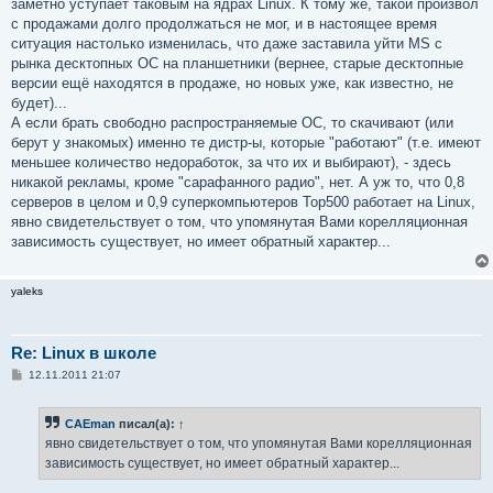
заметно уступает таковым на ядрах Linux. К тому же, такой произвол
с продажами долго продолжаться не мог, и в настоящее время
ситуация настолько изменилась, что даже заставила уйти MS с
рынка десктопных ОС на планшетники (вернее, старые десктопные
версии ещё находятся в продаже, но новых уже, как известно, не
будет)...
А если брать свободно распространяемые ОС, то скачивают (или
берут у знакомых) именно те дистр-ы, которые "работают" (т.е. имеют
меньшее количество недоработок, за что их и выбирают), - здесь
никакой рекламы, кроме "сарафанного радио", нет. А уж то, что 0,8
серверов в целом и 0,9 суперкомпьютеров Top500 работает на Linux,
явно свидетельствует о том, что упомянутая Вами корелляционная
зависимость существует, но имеет обратный характер...
yaleks
Re: Linux в школе
С
12.11.2011 21:07
о
о
б
CAEman
писал(а):
↑
щ
е
явно свидетельствует о том, что упомянутая Вами корелляционная
н
зависимость существует, но имеет обратный характер...
и
е