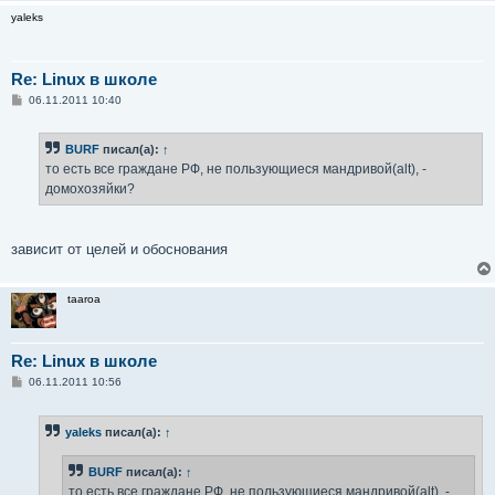
yaleks
Re: Linux в школе
С
06.11.2011 10:40
о
о
б
BURF
писал(а):
↑
щ
е
то есть все граждане РФ, не пользующиеся мандривой(alt), -
н
домохозяйки?
и
е
зависит от целей и обоснования
taaroa
Re: Linux в школе
С
06.11.2011 10:56
о
о
б
yaleks
писал(а):
↑
щ
е
н
BURF
писал(а):
↑
и
е
то есть все граждане РФ, не пользующиеся мандривой(alt), -