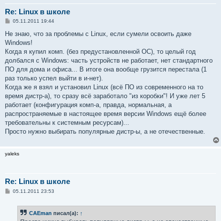
Re: Linux в школе
С
05.11.2011 19:44
о
о
Не знаю, что за проблемы с Linux, если сумели освоить даже
б
Windows!
щ
е
Когда я купил комп. (без предустановленной ОС), то целый год
н
долбался с Windows: часть устройств не работает, нет стандартного
и
е
ПО для дома и офиса... В итоге она вообще грузится перестала (1
раз только успел выйти в и-нет).
Когда же я взял и установил Linux (всё ПО из современного на то
время дистр-а), то сразу всё заработало "из коробки"! И уже лет 5
работает (конфигурация комп-а, правда, нормальная, а
распространяемые в настоящее время версии Windows ещё более
требовательны к системным ресурсам)...
Просто нужно выбирать популярные дистр-ы, а не отечественные.
yaleks
Re: Linux в школе
С
05.11.2011 23:53
о
о
б
CAEman
писал(а):
↑
щ
е