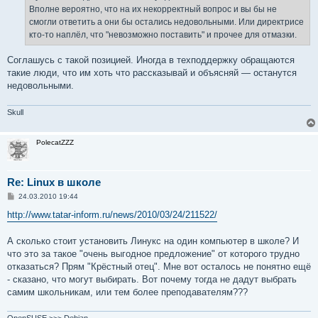
Вполне вероятно, что на их некорректный вопрос и вы бы не
смогли ответить а они бы остались недовольными. Или директрисе
кто-то наплёл, что "невозможно поставить" и прочее для отмазки.
Соглашусь с такой позицией. Иногда в техподдержку обращаются
такие люди, что им хоть что рассказывай и объясняй — останутся
недовольными.
Skull
PolecatZZZ
Re: Linux в школе
С
24.03.2010 19:44
о
о
http://www.tatar-inform.ru/news/2010/03/24/211522/
б
щ
е
А сколько стоит установить Линукс на один компьютер в школе? И
н
что это за такое "очень выгодное предложение" от которого трудно
и
е
отказаться? Прям "Крёстный отец". Мне вот осталось не понятно ещё
- сказано, что могут выбирать. Вот почему тогда не дадут выбрать
самим школьникам, или тем более преподавателям???