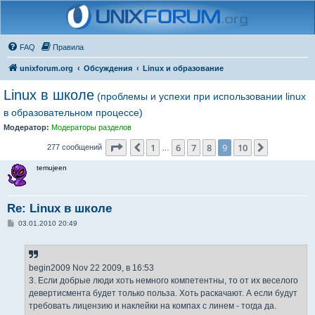
FAQ
Правила
unixforum.org
Обсуждения
Linux и образование
Linux в школе
(проблемы и успехи при использовании linux
в образовательном процессе)
Модератор:
Модераторы разделов
Страница
9
из
10
1
6
7
8
9
10
Пред.
След.
277 сообщений
…
temujeen
Re: Linux в школе
С
03.01.2010 20:49
о
о
б
щ
е
begin2009 Nov 22 2009, в 16:53
н
3. Если добрые люди хоть немного компетентны, то от их веселого
и
е
девертисмента будет только польза. Хоть раскачают. А если будут
требовать лицензию и наклейки на компах с линем - тогда да.