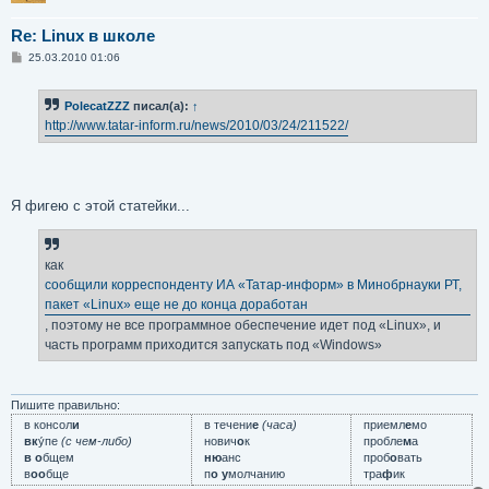
Re: Linux в школе
С
25.03.2010 01:06
о
о
б
PolecatZZZ
писал(а):
↑
щ
е
http://www.tatar-inform.ru/news/2010/03/24/211522/
н
и
е
Я фигею с этой статейки...
как
сообщили корреспонденту ИА «Татар-информ» в Минобрнауки РТ,
пакет «Linux» еще не до конца доработан
, поэтому не все программное обеспечение идет под «Linux», и
часть программ приходится запускать под «Windows»
Пишите правильно:
в консол
и
в течени
е
(часа)
приемл
е
мо
вк
у́пе
(с чем-либо)
нович
о
к
пробле
м
а
в о
бщем
ню
анс
проб
о
вать
в
оо
бще
п
о у
молчанию
тра
ф
ик