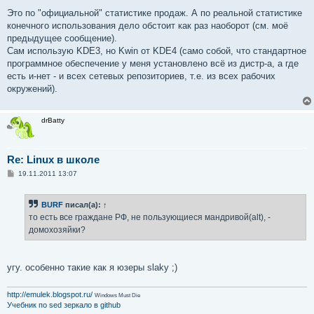
Это по "официальной" статистике продаж. А по реальной статистике
конечного использования дело обстоит как раз наоборот (см. моё
предыдущее сообщение).
Сам использую KDE3, но Kwin от KDE4 (само собой, что стандартное
программное обеспечение у меня установлено всё из дистр-а, а где
есть и-нет - и всех сетевых репозиториев, т.е. из всех рабочих
окружений).
drBatty
Re: Linux в школе
С
19.11.2011 13:07
о
о
б
BURF
писал(а):
↑
щ
е
то есть все граждане РФ, не пользующиеся мандривой(alt), -
н
домохозяйки?
и
е
угу. особенно такие как я юзеры slaky ;)
http://emulek.blogspot.ru/
Windows Must Die
Учебник по sed
зеркало в github