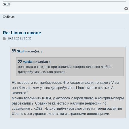
Skull
CAEman
Re: Linux в школе
С
19.11.2011 10:32
о
о
б
Skull
писал(а):
↑
щ
е
н
yaleks
писал(а):
↑
и
е
речь шла о том, что при наличии юзеров качество любого
дистрибутива сильно растет.
Не юзеров, а контрибьютеров. Что касается доли, то даже у Vista
она больше, чем у всех дистрибутивов Linux вместе взятых. А
качество?
Можно вспомнить KDE4, у которого юзеров много, а контрибьютеры
разбежались. Сравните качество и наличие регрессий по
сравнению с KDE3. Из дистрибутивов смотрите на тренд развития
Ubuntu с его украшательствами и странными инновациями.