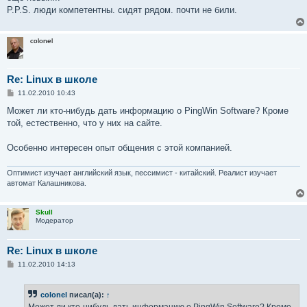
P.P.S. люди компетентны. сидят рядом. почти не били.
colonel
Re: Linux в школе
С
11.02.2010 10:43
о
о
Может ли кто-нибудь дать информацию о PingWin Software? Кроме
б
той, естественно, что у них на сайте.
щ
е
н
Особенно интересен опыт общения с этой компанией.
и
е
Оптимист изучает английский язык, пессимист - китайский. Реалист изучает
автомат Калашникова.
Skull
Модератор
Re: Linux в школе
С
11.02.2010 14:13
о
о
б
colonel
писал(а):
↑
щ
е