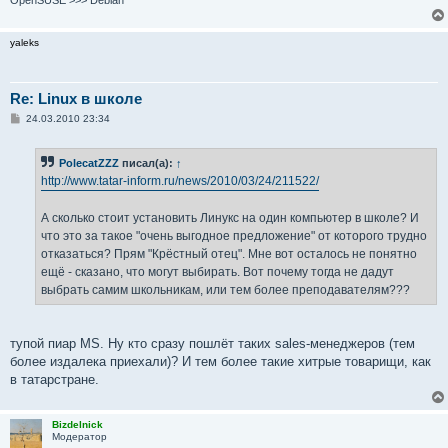
OpenSUSE >>> Debian
yaleks
Re: Linux в школе
С
24.03.2010 23:34
о
о
б
PolecatZZZ
писал(а):
↑
щ
е
http://www.tatar-inform.ru/news/2010/03/24/211522/
н
и
е
А сколько стоит установить Линукс на один компьютер в школе? И
что это за такое "очень выгодное предложение" от которого трудно
отказаться? Прям "Крёстный отец". Мне вот осталось не понятно
ещё - сказано, что могут выбирать. Вот почему тогда не дадут
выбрать самим школьникам, или тем более преподавателям???
тупой пиар MS. Ну кто сразу пошлёт таких sales-менеджеров (тем
более издалека приехали)? И тем более такие хитрые товарищи, как
в татарстране.
Bizdelnick
Модератор