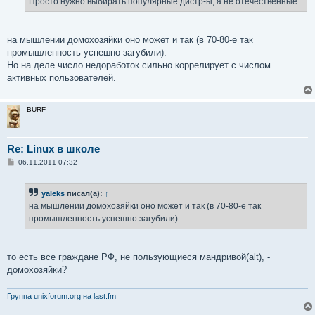
Просто нужно выбирать популярные дистр-ы, а не отечественные.
н
и
е
на мышлении домохозяйки оно может и так (в 70-80-е так
промышленность успешно загубили).
Но на деле число недоработок сильно коррелирует с числом
активных пользователей.
BURF
Re: Linux в школе
С
06.11.2011 07:32
о
о
б
yaleks
писал(а):
↑
щ
е
на мышлении домохозяйки оно может и так (в 70-80-е так
н
промышленность успешно загубили).
и
е
то есть все граждане РФ, не пользующиеся мандривой(alt), -
домохозяйки?
Группа unixforum.org на last.fm