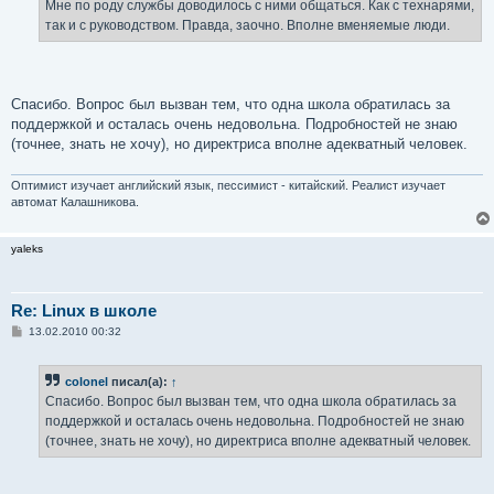
Мне по роду службы доводилось с ними общаться. Как с технарями,
так и с руководством. Правда, заочно. Вполне вменяемые люди.
Спасибо. Вопрос был вызван тем, что одна школа обратилась за
поддержкой и осталась очень недовольна. Подробностей не знаю
(точнее, знать не хочу), но директриса вполне адекватный человек.
Оптимист изучает английский язык, пессимист - китайский. Реалист изучает
автомат Калашникова.
yaleks
Re: Linux в школе
С
13.02.2010 00:32
о
о
б
colonel
писал(а):
↑
щ
е
Спасибо. Вопрос был вызван тем, что одна школа обратилась за
н
поддержкой и осталась очень недовольна. Подробностей не знаю
и
е
(точнее, знать не хочу), но директриса вполне адекватный человек.