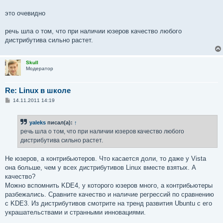
это очевидно
речь шла о том, что при наличии юзеров качество любого
дистрибутива сильно растет.
Skull
Модератор
Re: Linux в школе
С
14.11.2011 14:19
о
о
б
yaleks
писал(а):
↑
щ
е
речь шла о том, что при наличии юзеров качество любого
н
дистрибутива сильно растет.
и
е
Не юзеров, а контрибьютеров. Что касается доли, то даже у Vista
она больше, чем у всех дистрибутивов Linux вместе взятых. А
качество?
Можно вспомнить KDE4, у которого юзеров много, а контрибьютеры
разбежались. Сравните качество и наличие регрессий по сравнению
с KDE3. Из дистрибутивов смотрите на тренд развития Ubuntu с его
украшательствами и странными инновациями.