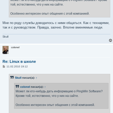
Может ли кто-нибудь дать информацию о PingWin Software? Кроме
н
той, естественно, что у них на сайте.
и
е
Особенно интересен опыт общения с этой компанией.
Мне по роду службы доводилось с ними общаться. Как с технарями,
так и с руководством. Правда, заочно. Вполне вменяемые люди.
Skull
colonel
Re: Linux в школе
С
11.02.2010 19:12
о
о
б
Skull
писал(а):
↑
щ
е
н
colonel
писал(а):
↑
и
е
Может ли кто-нибудь дать информацию о PingWin Software?
Кроме той, естественно, что у них на сайте.
Особенно интересен опыт общения с этой компанией.