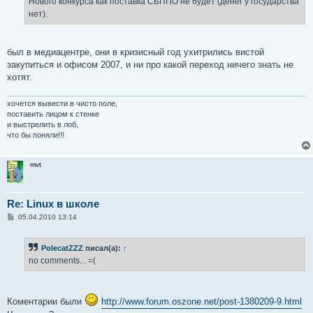
Нового конкурса как поставка СБППО не будет (денег у государства
н
нет).
и
е
был в медиацентре, они в кризисный год ухитрились вистой
закупиться и офисом 2007, и ни про какой переход ничего знать не
хотят.
хочется вывести в чисто поле,
поставить лицом к стенке
и выстрелить в лоб,
что бы поняли!!!
mvt
Re: Linux в школе
С
05.04.2010 13:14
о
о
б
PolecatZZZ
писал(а):
↑
щ
е
no comments... =(
н
и
е
Коментарии были
http://www.forum.oszone.net/post-1380209-9.html