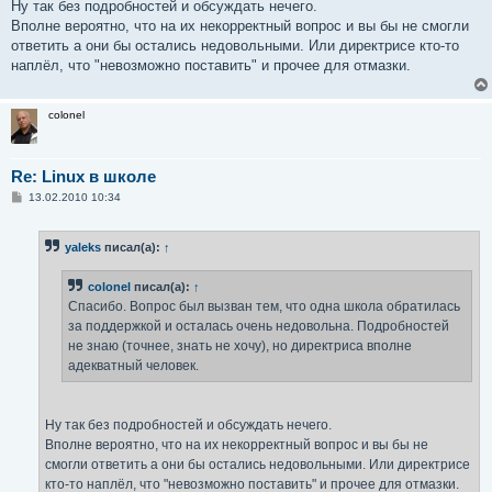
Ну так без подробностей и обсуждать нечего.
Вполне вероятно, что на их некорректный вопрос и вы бы не смогли
ответить а они бы остались недовольными. Или директрисе кто-то
наплёл, что "невозможно поставить" и прочее для отмазки.
colonel
Re: Linux в школе
С
13.02.2010 10:34
о
о
б
yaleks
писал(а):
↑
щ
е
н
colonel
писал(а):
↑
и
е
Спасибо. Вопрос был вызван тем, что одна школа обратилась
за поддержкой и осталась очень недовольна. Подробностей
не знаю (точнее, знать не хочу), но директриса вполне
адекватный человек.
Ну так без подробностей и обсуждать нечего.
Вполне вероятно, что на их некорректный вопрос и вы бы не
смогли ответить а они бы остались недовольными. Или директрисе
кто-то наплёл, что "невозможно поставить" и прочее для отмазки.