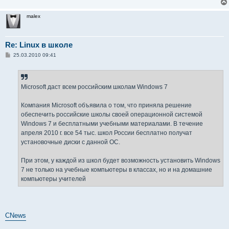
malex
Re: Linux в школе
С
25.03.2010 09:41
о
о
б
щ
е
Microsoft даст всем российским школам Windows 7
н
и
е
Компания Microsoft объявила о том, что приняла решение
обеспечить российские школы своей операционной системой
Windows 7 и бесплатными учебными материалами. В течение
апреля 2010 г. все 54 тыс. школ России бесплатно получат
установочные диски с данной ОС.
При этом, у каждой из школ будет возможность установить Windows
7 не только на учебные компьютеры в классах, но и на домашние
компьютеры учителей
CNews