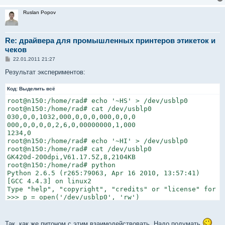
Ruslan Popov
Re: драйвера для промышленных принтеров этикеток и
чеков
С
22.01.2011 21:27
о
о
Результат экспериментов:
б
щ
Код:
е
Выделить всё
н
root@n150:/home/rad# echo '~HS' > /dev/usblp0

и
е
root@n150:/home/rad# cat /dev/usblp0

030,0,0,1032,000,0,0,0,000,0,0,0

000,0,0,0,0,2,6,0,00000000,1,000

1234,0

root@n150:/home/rad# echo '~HI' > /dev/usblp0

root@n150:/home/rad# cat /dev/usblp0

GK420d-200dpi,V61.17.5Z,8,2104KB

root@n150:/home/rad# python

Python 2.6.5 (r265:79063, Apr 16 2010, 13:57:41)

[GCC 4.4.3] on linux2

Type "help", "copyright", "credits" or "license" for mo
>>> p = open('/dev/usblp0', 'rw')

>>> p.write('~HS')

Traceback (most recent call last):

  File "<stdin>", line 1, in <module>

Так, как же питоном с этим взаимодействовать. Надо подумать