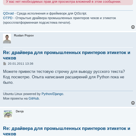
У вас нет необходимых прав для просмотра вложений в этом сообщении.
QDroid
- Среда исполнения и фреймворк для QtScript.
OTPD
- Открытые драйвера промышленных принтеров чеков и этикеток
(кроссплатформенная подсистема печати).
Ruslan Popov
Re: драйвера для промышленных принтеров этикеток и
чеков
С
20.01.2011 13:36
о
о
Можете привести тестовую строчку для выводу русского текста?
б
Код посмотрю. Опыта написания расширений для Python пока не
щ
е
было.
н
и
е
Ubuntu Linux powered by
Python/Django
.
Мои проекты на
GitHub
.
Denjs
Re: драйвера для промышленных принтеров этикеток и
чеков