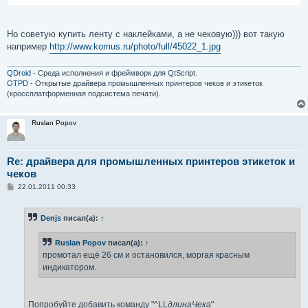
Но советую купить ленту с наклейками, а не чековую))) вот такую
например
http://www.komus.ru/photo/full/45022_1.jpg
QDroid
- Среда исполнения и фреймворк для QtScript.
OTPD
- Открытые драйвера промышленных принтеров чеков и этикеток
(кроссплатформенная подсистема печати).
Ruslan Popov
Re: драйвера для промышленных принтеров этикеток и
чеков
С
22.01.2011 00:33
о
о
б
Denjs
писал(а):
↑
щ
е
н
Ruslan Popov
писал(а):
↑
и
е
промотал ещё 26 см и остановился, моргая красным
индикатором.
Попробуйте добавить команду "^LL
длинаЧека
"