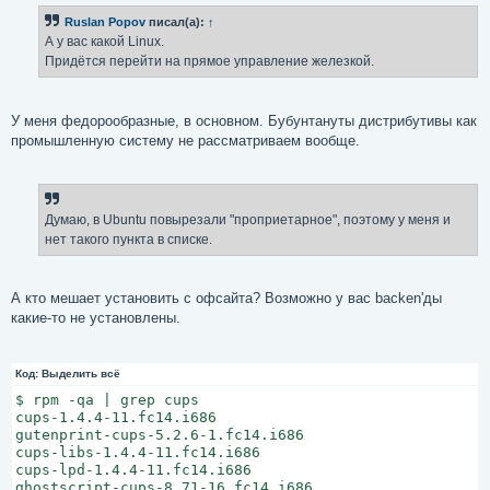
б
Ruslan Popov
писал(а):
↑
щ
е
А у вас какой Linux.
н
Придётся перейти на прямое управление железкой.
и
е
У меня федорообразные, в основном. Бубунтануты дистрибутивы как
промышленную систему не рассматриваем вообще.
Думаю, в Ubuntu повырезали "проприетарное", поэтому у меня и
нет такого пункта в списке.
А кто мешает установить с офсайта? Возможно у вас backen'ды
какие-то не установлены.
Код:
Выделить всё
$ rpm -qa | grep cups

cups-1.4.4-11.fc14.i686

gutenprint-cups-5.2.6-1.fc14.i686

cups-libs-1.4.4-11.fc14.i686

cups-lpd-1.4.4-11.fc14.i686

ghostscript-cups-8.71-16.fc14.i686