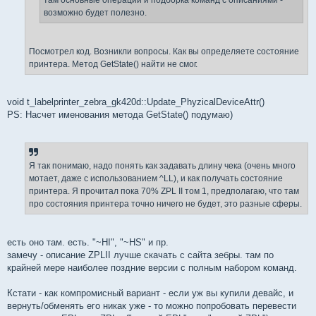
там основные операции и подборка команд с описаниями -
возможно будет полезно.
Посмотрел код. Возникли вопросы. Как вы определяете состояние
принтера. Метод GetState() найти не смог.
void t_labelprinter_zebra_gk420d::Update_PhyzicalDeviceAttr()
PS: Насчет именования метода GetState() подумаю)
Я так понимаю, надо понять как задавать длину чека (очень много
мотает, даже с использованием ^LL), и как получать состояние
принтера. Я прочитал пока 70% ZPL II том 1, предполагаю, что там
про состояния принтера точно ничего не будет, это разные сферы.
есть оно там. есть. "~HI", "~HS" и пр.
замечу - описание ZPLII лучше скачать с сайта зебры. там по
крайней мере наиболее поздние версии с полным набором команд.
Кстати - как компромисный вариант - если уж вы купили девайс, и
вернуть/обменять его никак уже - то можно попробовать перевести