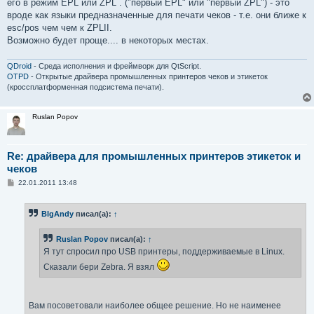
его в режим EPL или ZPL . ("первый EPL" или "первый ZPL") - это
вроде как языки предназначенные для печати чеков - т.е. они ближе к
esc/pos чем чем к ZPLII.
Возможно будет проще.... в некоторых местах.
QDroid
- Среда исполнения и фреймворк для QtScript.
OTPD
- Открытые драйвера промышленных принтеров чеков и этикеток
(кроссплатформенная подсистема печати).
Ruslan Popov
Re: драйвера для промышленных принтеров этикеток и
чеков
С
22.01.2011 13:48
о
о
б
BIgAndy
писал(а):
↑
щ
е
н
Ruslan Popov
писал(а):
↑
и
е
Я тут спросил про USB принтеры, поддерживаемые в Linux.
Сказали бери Zebra. Я взял
Вам посоветовали наиболее общее решение. Но не наименее