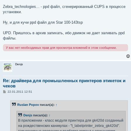
Zebra_technologies... - ppd файл, сгенерированный CUPS в процессе
установки.
Ну, и для кучи ppd файл для Star 100-143tsp
UPD. Пришлось в архив запихать, ибо движок не дает заливать ppd
файлы.
У вас нет необходимых прав для просмотра вложений в этом сообщении.
Denjs
Re: драйвера для промышленных принтеров этикеток и
чеков
С
22.01.2011 12:51
о
о
б
Ruslan Popov
писал(а):
↑
щ
е
н
Denjs
писал(а):
↑
и
е
В приложении - класс модуля принтера для gk420d созданный
на рождественских каникулах - "t_labelprinter_zebra_gk420d".