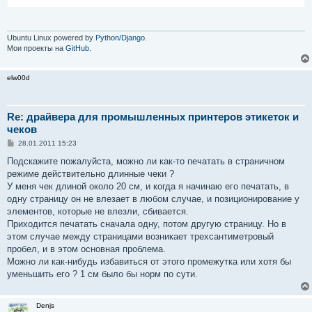
Ubuntu Linux powered by
Python/Django
.
Мои проекты на
GitHub
.
elw00d
Re: драйвера для промышленных принтеров этикеток и
чеков
С
28.01.2011 15:23
о
о
Подскажите пожалуйста, можно ли как-то печатать в страничном
б
режиме действительно длинные чеки ?
щ
е
У меня чек длиной около 20 см, и когда я начинаю его печатать, в
н
одну страницу он не влезает в любом случае, и позиционирование у
и
е
элементов, которые не влезли, сбивается.
Приходится печатать сначала одну, потом другую страницу. Но в
этом случае между страницами возникает трехсантиметровый
пробел, и в этом основная проблема.
Можно ли как-нибудь избавиться от этого промежутка или хотя бы
уменьшить его ? 1 см было бы норм по сути.
Denjs