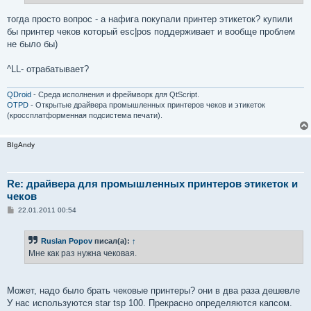
и
е
тогда просто вопрос - а нафига покупали принтер этикеток? купили
бы принтер чеков который esc|pos поддерживает и вообще проблем
не было бы)
^LL- отрабатывает?
QDroid
- Среда исполнения и фреймворк для QtScript.
OTPD
- Открытые драйвера промышленных принтеров чеков и этикеток
(кроссплатформенная подсистема печати).
BIgAndy
Re: драйвера для промышленных принтеров этикеток и
чеков
С
22.01.2011 00:54
о
о
б
Ruslan Popov
писал(а):
↑
щ
е
Мне как раз нужна чековая.
н
и
е
Может, надо было брать чековые принтеры? они в два раза дешевле
У нас используются star tsp 100. Прекрасно определяются капсом.