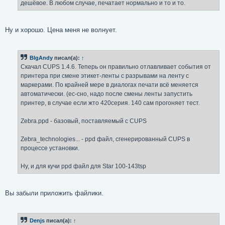
дешёвое. В любом случае, печатает нормально и то и то.
Ну и хорошо. Цена меня не волнует.
BIgAndy
писал(а):
↑
Скачал CUPS 1.4.6. Теперь он правильно отлавливает события от
принтера при смене этикет-ленты с разрывами на ленту с
маркерами. По крайней мере в диалогах печати всё меняется
автоматически. (ес-сно, надо после смены ленты запустить
принтер, в случае если жто 420серия. 140 сам прогоняет тест.
Zebra.ppd - базовый, поставляемый с CUPS
Zebra_technologies... - ppd файл, сгенерированный CUPS в
процессе установки.
Ну, и для кучи ppd файл для Star 100-143tsp
Вы забыли приложить файлики.
Denjs
писал(а):
↑