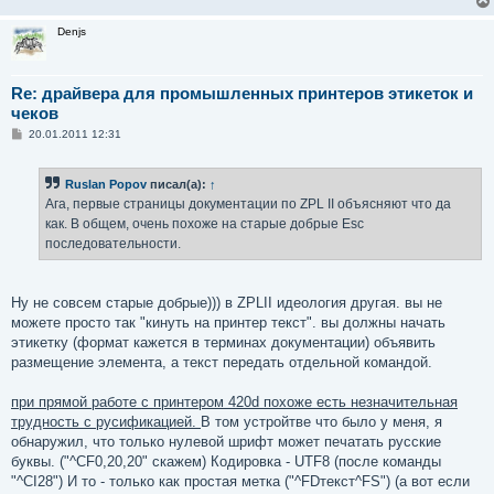
Denjs
Re: драйвера для промышленных принтеров этикеток и
чеков
С
20.01.2011 12:31
о
о
б
Ruslan Popov
писал(а):
↑
щ
е
Ага, первые страницы документации по ZPL II объясняют что да
н
как. В общем, очень похоже на старые добрые Esc
и
е
последовательности.
Ну не совсем старые добрые))) в ZPLII идеология другая. вы не
можете просто так "кинуть на принтер текст". вы должны начать
этикетку (формат кажется в терминах документации) объявить
размещение элемента, а текст передать отдельной командой.
при прямой работе с принтером 420d похоже есть незначительная
трудность с русификацией.
В том устройтве что было у меня, я
обнаружил, что только нулевой шрифт может печатать русские
буквы. ("^CF0,20,20" скажем) Кодировка - UTF8 (после команды
"^CI28") И то - только как простая метка ("^FDтекст^FS") (а вот если