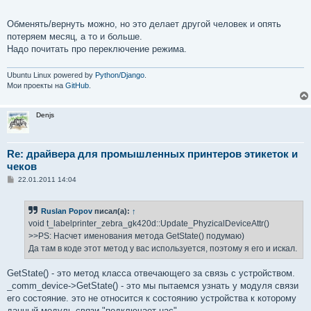
Обменять/вернуть можно, но это делает другой человек и опять
потеряем месяц, а то и больше.
Надо почитать про переключение режима.
Ubuntu Linux powered by
Python/Django
.
Мои проекты на
GitHub
.
Denjs
Re: драйвера для промышленных принтеров этикеток и
чеков
С
22.01.2011 14:04
о
о
б
Ruslan Popov
писал(а):
↑
щ
е
void t_labelprinter_zebra_gk420d::Update_PhyzicalDeviceAttr()
н
>>PS: Насчет именования метода GetState() подумаю)
и
е
Да там в коде этот метод у вас используется, поэтому я его и искал.
GetState() - это метод класса отвечающего за связь с устройством.
_comm_device->GetState() - это мы пытаемся узнать у модуля связи
его состояние. это не относится к состоянию устройства к которому
данный модуль связи "подключает нас"