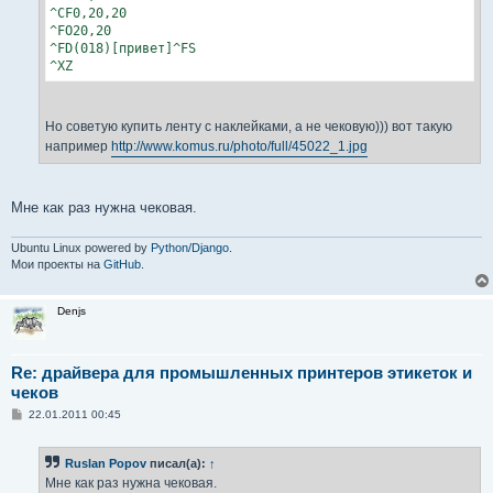
^CF0,20,20

^FO20,20

^FD(018)[привет]^FS

^XZ
Но советую купить ленту с наклейками, а не чековую))) вот такую
например
http://www.komus.ru/photo/full/45022_1.jpg
Мне как раз нужна чековая.
Ubuntu Linux powered by
Python/Django
.
Мои проекты на
GitHub
.
Denjs
Re: драйвера для промышленных принтеров этикеток и
чеков
С
22.01.2011 00:45
о
о
б
Ruslan Popov
писал(а):
↑
щ
е
Мне как раз нужна чековая.
н