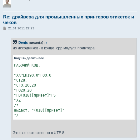
^FD(018)[привет]^FS

^XZ

Re: драйвера для промышленных принтеров этикеток и
выдаст: "(018)[привет]"

чеков
*/
С
21.01.2011 22:23
о
о
б
Denjs
писал(а):
↑
щ
е
из исходников - в конце .cpp модуля принтера
н
и
Код:
Выделить всё
е
РАБОЧИЙ КОД:

^XA^LH190,0^FO0,0

^CI28,

^CF0,20,20

^FO20,20

^FD(018)[привет]^FS

^XZ

/*

выдаст: "(018)[привет]"

*/
Это все естественно в UTF-8.