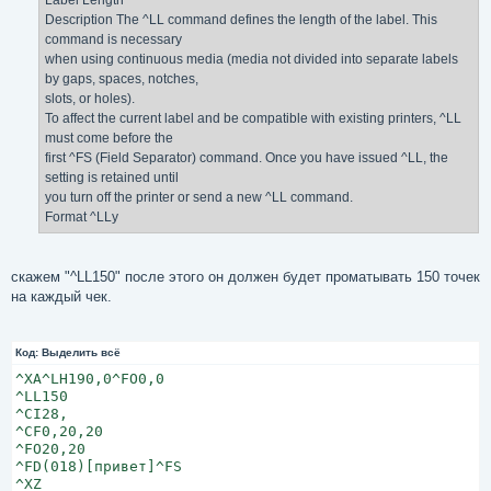
Label Length
Description The ^LL command defines the length of the label. This
command is necessary
when using continuous media (media not divided into separate labels
by gaps, spaces, notches,
slots, or holes).
To affect the current label and be compatible with existing printers, ^LL
must come before the
first ^FS (Field Separator) command. Once you have issued ^LL, the
setting is retained until
you turn off the printer or send a new ^LL command.
Format ^LLy
скажем "^LL150" после этого он должен будет проматывать 150 точек
на каждый чек.
Код:
Выделить всё
^XA^LH190,0^FO0,0

^LL150

^CI28,

^CF0,20,20

^FO20,20

^FD(018)[привет]^FS

^XZ