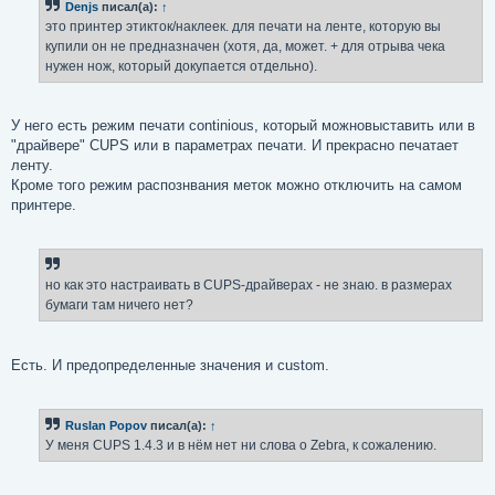
Denjs
писал(а):
↑
щ
е
это принтер этикток/наклеек. для печати на ленте, которую вы
н
купили он не предназначен (хотя, да, может. + для отрыва чека
и
е
нужен нож, который докупается отдельно).
У него есть режим печати continious, который можновыставить или в
"драйвере" CUPS или в параметрах печати. И прекрасно печатает
ленту.
Кроме того режим распознвания меток можно отключить на самом
принтере.
но как это настраивать в CUPS-драйверах - не знаю. в размерах
бумаги там ничего нет?
Есть. И предопределенные значения и custom.
Ruslan Popov
писал(а):
↑
У меня CUPS 1.4.3 и в нём нет ни слова о Zebra, к сожалению.