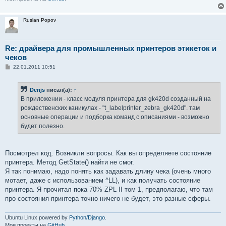
Ruslan Popov
Re: драйвера для промышленных принтеров этикеток и
чеков
С
22.01.2011 10:51
о
о
б
Denjs
писал(а):
↑
щ
е
В приложении - класс модуля принтера для gk420d созданный на
н
рождественских каникулах - "t_labelprinter_zebra_gk420d". там
и
е
основные операции и подборка команд с описаниями - возможно
будет полезно.
Посмотрел код. Возникли вопросы. Как вы определяете состояние
принтера. Метод GetState() найти не смог.
Я так понимаю, надо понять как задавать длину чека (очень много
мотает, даже с использованием ^LL), и как получать состояние
принтера. Я прочитал пока 70% ZPL II том 1, предполагаю, что там
про состояния принтера точно ничего не будет, это разные сферы.
Ubuntu Linux powered by
Python/Django
.
Мои проекты на
GitHub
.