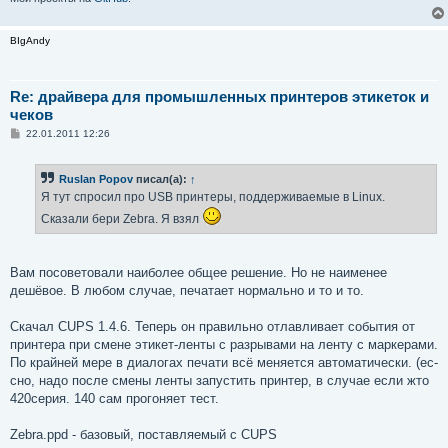
BIgAndy
Re: драйвера для промышленных принтеров этикеток и
чеков
С
22.01.2011 12:26
о
о
б
Ruslan Popov
писал(а):
↑
щ
е
Я тут спросил про USB принтеры, поддерживаемые в Linux.
н
и
Сказали бери Zebra. Я взял
е
Вам посоветовали наиболее общее решение. Но не наименее
дешёвое. В любом случае, печатает нормально и то и то.
Скачал CUPS 1.4.6. Теперь он правильно отлавливает события от
принтера при смене этикет-ленты с разрывами на ленту с маркерами.
По крайней мере в диалогах печати всё меняется автоматически. (ес-
сно, надо после смены ленты запустить принтер, в случае если жто
420серия. 140 сам прогоняет тест.
Zebra.ppd - базовый, поставляемый с CUPS