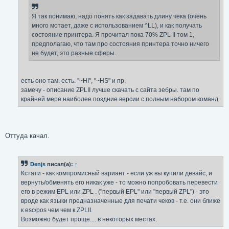
Я так понимаю, надо понять как задавать длину чека (очень
много мотает, даже с использованием ^LL), и как получать
состояние принтера. Я прочитал пока 70% ZPL II том 1,
предполагаю, что там про состояния принтера точно ничего
не будет, это разные сферы.
есть оно там. есть. "~HI", "~HS" и пр.
замечу - описание ZPLII лучше скачать с сайта зебры. там по
крайней мере наиболее поздние версии с полным набором команд.
Оттуда качал.
Denjs
писал(а):
↑
Кстати - как компромисный вариант - если уж вы купили девайс, и
вернуть/обменять его никак уже - то можно попробовать перевести
его в режим EPL или ZPL . ("первый EPL" или "первый ZPL") - это
вроде как языки предназначенные для печати чеков - т.е. они ближе
к esc/pos чем чем к ZPLII.
Возможно будет проще.... в некоторых местах.