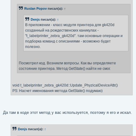
Ruslan Popov
писал(а):
↑
Denjs
писал(а):
↑
В приложении - класс модуля принтера для gk420d
созданный на рождественских каникулах -
"t_labelprinter_zebra_gk420d". там основные операции и
подборка команд с описаниями - возможно будет
полезно.
Посмотрел код. Возникли вопросы. Как вы определяете
состояние принтера. Метод GetState() найти не смог.
void t_labelprinter_zebra_gk420d::Update_PhyzicalDeviceAttr()
PS: Насчет именования метода GetState() подумаю)
Да там в коде этот метод у вас используется, поэтому я его и искал.
Denjs
писал(а):
↑