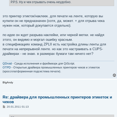
P.P.S. Ну и чек отрывать очень неудобно.
это принтер этикток/наклеек. для печати на ленте, которую вы
купили он не предназначен (хотя, да, может. + для отрыва чека
нужен нож, который докупается отдельно).
по идее он ждет разрыва наклейки, или черной метки. не найдя
этого, он видимо и моргал ошибку красным.
в спецификациях команд ZPLII еcть настройка длины ленты для
печати на непрерывной ленте. но как это настраивать в CUPS-
драйверах - не знаю. в размерах бумаги там ничего нет?
QDroid
- Среда исполнения и фреймворк для QtScript.
OTPD
- Открытые драйвера промышленных принтеров чеков и этикеток
(кроссплатформенная подсистема печати).
BIgAndy
Re: драйвера для промышленных принтеров этикеток и
чеков
С
20.01.2011 01:13
о
о
б