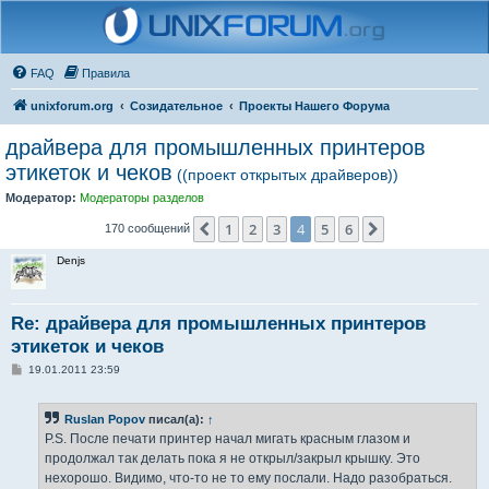
FAQ
Правила
unixforum.org
Созидательное
Проекты Нашего Форума
драйвера для промышленных принтеров
этикеток и чеков
((проект открытых драйверов))
Модератор:
Модераторы разделов
1
2
3
4
5
6
Пред.
След.
170 сообщений
Denjs
Re: драйвера для промышленных принтеров
этикеток и чеков
С
19.01.2011 23:59
о
о
б
Ruslan Popov
писал(а):
↑
щ
е
P.S. После печати принтер начал мигать красным глазом и
н
продолжал так делать пока я не открыл/закрыл крышку. Это
и
е
нехорошо. Видимо, что-то не то ему послали. Надо разобраться.