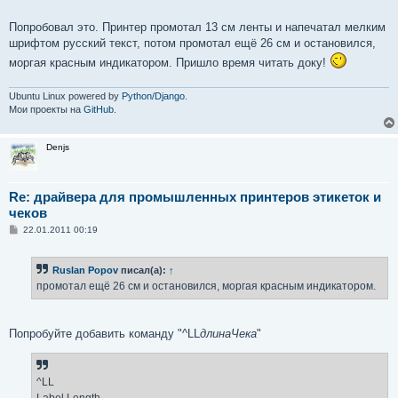
Попробовал это. Принтер промотал 13 см ленты и напечатал мелким
шрифтом русский текст, потом промотал ещё 26 см и остановился,
моргая красным индикатором. Пришло время читать доку!
Ubuntu Linux powered by
Python/Django
.
Мои проекты на
GitHub
.
Denjs
Re: драйвера для промышленных принтеров этикеток и
чеков
С
22.01.2011 00:19
о
о
б
Ruslan Popov
писал(а):
↑
щ
е
промотал ещё 26 см и остановился, моргая красным индикатором.
н
и
е
Попробуйте добавить команду "^LL
длинаЧека
"
^LL