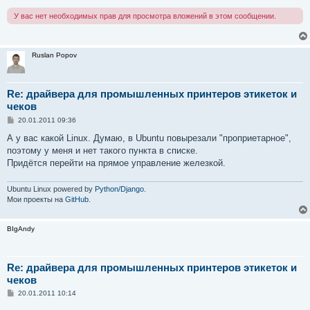
У вас нет необходимых прав для просмотра вложений в этом сообщении.
Ruslan Popov
Re: драйвера для промышленных принтеров этикеток и
чеков
С
20.01.2011 09:36
о
о
А у вас какой Linux. Думаю, в Ubuntu повырезали "проприетарное",
б
поэтому у меня и нет такого пункта в списке.
щ
е
Придётся перейти на прямое управление железкой.
н
и
е
Ubuntu Linux powered by
Python/Django
.
Мои проекты на
GitHub
.
BIgAndy
Re: драйвера для промышленных принтеров этикеток и
чеков
С
20.01.2011 10:14
о
о