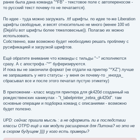
ранее была дана команда "^FB" - текстовое поле с автопереносом -
то русский текст почему-то не печатается).
По идее - туда можно загружать .ttf шрифты. по идее те-же Liberation
шрифты свободные, и весят относительно не много (менее 100 кб
(DejaVu вот шрифты более тяжеловесные)). Полагаю их можно
использовать.
Собственно, вам возможно будет необходимо решать проблему с
русификацией и загрузкой шрифтов.
Ещё обратите внимание что команды с тильды "~" исполняются
сразу. А с апострофа -"^" буферизируются.
И пока вы не закончили формат (не отдали на принтер "^XZ") лучше
не запрашивать у него статусы - у меня он почему-то _иногда_
сбрасывал все и после этого печатал пустую этикетку)
В приложении - класс модуля принтера для gk420d созданный на
рождественских каникулах - "t_labelprinter_zebra_gk420d". там
основные операции и подборка команд с описаниями - возможно
будет полезно.
UPD: сейчас пришла мысль : а не оформить ли в последствии
классы OTPD ещё и как модули расширения для Питона? но это не
в скором будущем )))) у кого есть примеры?