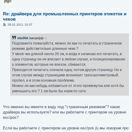
Re: драйвера для промышленных принтеров этикеток и
чеков
С
28.01.2011 15:37
о
о
б
elw00d
писал(а):
↑
щ
е
Подскажите пожалуйста, можно ли как-то печатать в страничном
н
режиме действительно длинные чеки ?
и
е
У меня чек длиной около 20 см, и когда я начинаю его печатать, в
одну страницу он не влезает в любом случае, и позиционирование
у элементов, которые не влезли, сбивается.
Приходится печатать сначала одну, потом другую страницу. Но в
этом случае между страницами возникает трехсантиметровый
пробел, и в этом основная проблема.
Можно ли как-нибудь избавиться от этого промежутка или хотя бы
уменьшить его ? 1 см было бы норм по сути.
Что именно вы имеете в виду под "страничным режимом"? какие
драйвера вы используете? или вы работаете с принтером на уровне
esc/pos?
Если вы работаете с принтером на уровне esc/pos
(и мы говорим про