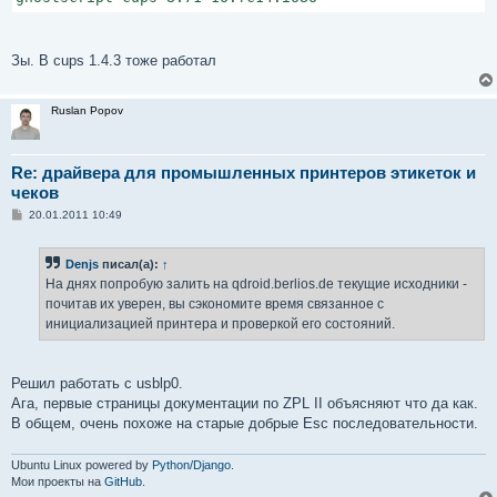
Зы. В cups 1.4.3 тоже работал
Ruslan Popov
Re: драйвера для промышленных принтеров этикеток и
чеков
С
20.01.2011 10:49
о
о
б
Denjs
писал(а):
↑
щ
е
На днях попробую залить на qdroid.berlios.de текущие исходники -
н
почитав их уверен, вы сэкономите время связанное с
и
е
инициализацией принтера и проверкой его состояний.
Решил работать с usblp0.
Ага, первые страницы документации по ZPL II объясняют что да как.
В общем, очень похоже на старые добрые Esc последовательности.
Ubuntu Linux powered by
Python/Django
.
Мои проекты на
GitHub
.