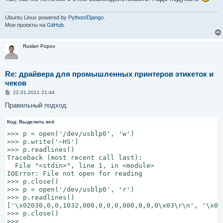
IOError: [Errno 9] Bad file descriptor

>>>
Ubuntu Linux powered by
Python/Django
.
Мои проекты на
GitHub
.
Ruslan Popov
Re: драйвера для промышленных принтеров этикеток и
чеков
С
22.01.2011 21:44
о
о
Правильный подход:
б
щ
Код:
е
Выделить всё
н
>>> p = open('/dev/usblp0', 'w')

и
е
>>> p.write('~HS')

>>> p.readlines()

Traceback (most recent call last):

  File "<stdin>", line 1, in <module>

IOError: File not open for reading

>>> p.close()

>>> p = open('/dev/usblp0', 'r')

>>> p.readlines()

['\x02030,0,0,1032,000,0,0,0,000,0,0,0\x03\r\n', '\x02
>>> p.close()

>>>