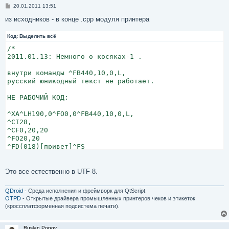
С
20.01.2011 13:51
о
о
из исходников - в конце .cpp модуля принтера
б
щ
Код:
е
Выделить всё
н
/*

и
е
2011.01.13: Немного о косяках-1 .

внутри команды ^FB440,10,0,L,

русский юникодный текст не работает.

НЕ РАБОЧИЙ КОД:

^XA^LH190,0^FO0,0^FB440,10,0,L,

^CI28,

^CF0,20,20

^FO20,20

^FD(018)[привет]^FS

^XZ

выдаст: "(018)[     ]"

Это все естественно в UTF-8.
РАБОЧИЙ КОД:

QDroid
- Среда исполнения и фреймворк для QtScript.
OTPD
- Открытые драйвера промышленных принтеров чеков и этикеток
^XA^LH190,0^FO0,0

(кроссплатформенная подсистема печати).
^CI28,

^CF0,20,20

^FO20,20

Ruslan Popov