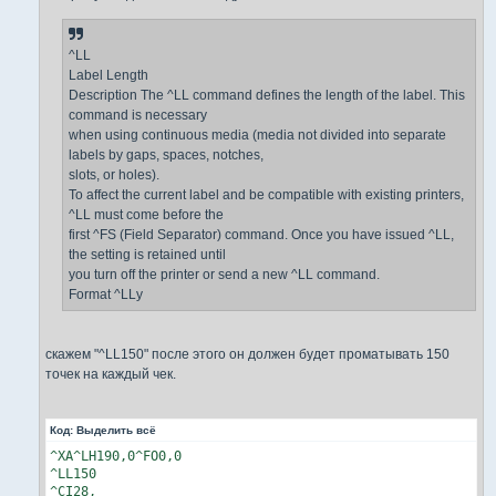
^LL
Label Length
Description The ^LL command defines the length of the label. This
command is necessary
when using continuous media (media not divided into separate
labels by gaps, spaces, notches,
slots, or holes).
To affect the current label and be compatible with existing printers,
^LL must come before the
first ^FS (Field Separator) command. Once you have issued ^LL,
the setting is retained until
you turn off the printer or send a new ^LL command.
Format ^LLy
скажем "^LL150" после этого он должен будет проматывать 150
точек на каждый чек.
Код:
Выделить всё
^XA^LH190,0^FO0,0

^LL150

^CI28,
