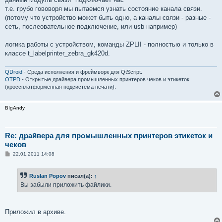
т.е. грубо гововоря мы пытаемся узнать состояние канала связи.
(потому что устройство может быть одно, а каналы связи - разные -
сеть, послеовательное подключение, или usb например)
логика работы с устройством, команды ZPLII - полностью и только в
классе t_labelprinter_zebra_gk420d.
QDroid
- Среда исполнения и фреймворк для QtScript.
OTPD
- Открытые драйвера промышленных принтеров чеков и этикеток
(кроссплатформенная подсистема печати).
BIgAndy
Re: драйвера для промышленных принтеров этикеток и
чеков
С
22.01.2011 14:08
о
о
б
Ruslan Popov
писал(а):
↑
щ
е
Вы забыли приложить файлики.
н
и
е
Приложил в архиве.