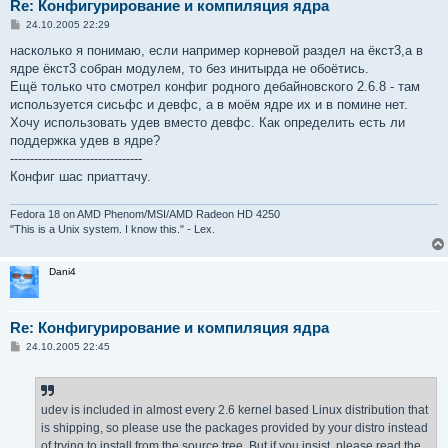
Re: Конфигурирование и компиляция ядра
С
24.10.2005 22:29
о
о
насколько я понимаю, если например корневой раздел на ёкст3,а в
б
ядре ёкст3 собран модулем, то без инитырда не обоётись.
щ
е
Ещё только что смотрел конфиг родного дебайновского 2.6.8 - там
н
используется сисьфс и девфс, а в моём ядре их и в помине нет.
и
е
Хочу использовать удев вместо девфс. Как определить есть ли
поддержка удев в ядре?
---------------------------------
Конфиг шас приаттачу.
Fedora 18 on AMD Phenom/MSI/AMD Radeon HD 4250
"This is a Unix system. I know this." - Lex.
Dani4
Re: Конфигурирование и компиляция ядра
С
24.10.2005 22:45
о
о
б
щ
е
udev is included in almost every 2.6 kernel based Linux distribution that
н
is shipping, so please use the packages provided by your distro instead
и
е
of trying to install from the source tree. But if you insist, please read the