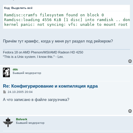
е
н
Код:
Выделить всё
и
е
Ramdisc:cramfs filesystem found on block 0

Ramdisc:loading 4556 KiB [1 disc] into ramdisk .. done

kernel panic: not syncing: vfs: unable to mount root o
Причём тут крамфс, когда у меня рут раздел под рейзером?
Fedora 18 on AMD Phenom/MSI/AMD Radeon HD 4250
"This is a Unix system. I know this." - Lex.
ddc
Бывший модератор
Re: Конфигурирование и компиляция ядра
С
24.10.2005 20:04
о
о
А что записано в файле загрузчика?
б
щ
е
н
и
Bolverk
е
Бывший модератор