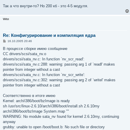
Так а что внутри-то? Но 200 кб - это 4-5 модуля.
Wrbt
Re: Конфигурирование и компиляция ядра
С
16.10.2005 20:46
о
о
В процессе сборке имею сообщение
б
CC drivers/scsi/sata_nv.o
щ
е
drivers/scsi/sata_nv.c: In function `nv_scr_read':
н
drivers/scsi/sata_nv.c:288: warning: passing arg 1 of `readl' makes
и
е
pointer from integer without a cast
drivers/scsi/sata_nv.c: In function `nv_scr_write':
drivers/scsi/sata_nv.c:302: warning: passing arg 2 of `writel' makes
pointer from integer without a cast
Соответственно в итоге имею
Kernel: arch/i386/boot/bzImage is ready
sh /usr/src/linux-2.6.10/arch/i386/boot/install.sh 2.6.10my
arch/i386/boot/bzImage System.map ""
WARNING: No module sata_nv found for kernel 2.6.10my, continuing
anyway
grubby: unable to open /boot/boot.b: No such file or directory