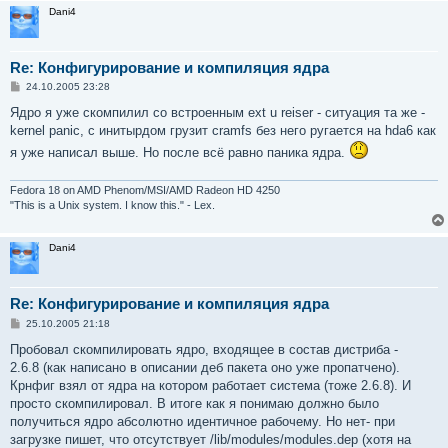
Dani4
Re: Конфигурирование и компиляция ядра
С
24.10.2005 23:28
о
о
Ядро я уже скомпилил со встроенным ext u reiser - ситуация та же -
б
kernel panic, с инитырдом грузит cramfs без него ругается на hda6 как
щ
е
я уже написал выше. Но после всё равно паника ядра.
н
и
е
Fedora 18 on AMD Phenom/MSI/AMD Radeon HD 4250
"This is a Unix system. I know this." - Lex.
Dani4
Re: Конфигурирование и компиляция ядра
С
25.10.2005 21:18
о
о
Пробовал скомпилировать ядро, входящее в состав дистриба -
б
2.6.8 (как написано в описании деб пакета оно уже пропатчено).
щ
е
Крнфиг взял от ядра на котором работает система (тоже 2.6.8). И
н
просто скомпилировал. В итоге как я понимаю должно было
и
е
получиться ядро абсолютно идентичное рабочему. Но нет- при
загрузке пишет, что отсутствует /lib/modules/modules.dep (хотя на