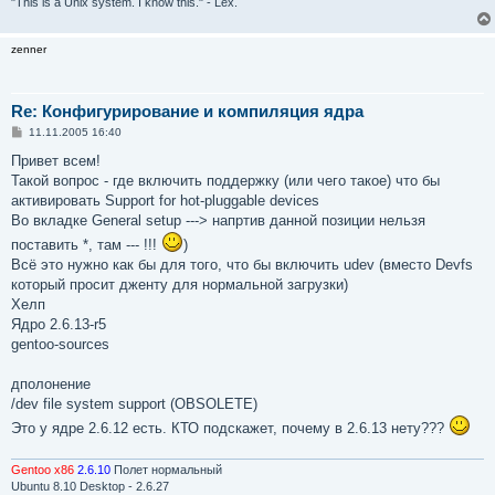
"This is a Unix system. I know this." - Lex.
zenner
Re: Конфигурирование и компиляция ядра
С
11.11.2005 16:40
о
о
Привет всем!
б
Такой вопрос - где включить поддержку (или чего такое) что бы
щ
е
активировать Support for hot-pluggable devices
н
Во вкладке General setup ---> напртив данной позиции нельзя
и
е
поставить *, там --- !!!
)
Всё это нужно как бы для того, что бы включить udev (вместо Devfs
который просит дженту для нормальной загрузки)
Хелп
Ядро 2.6.13-r5
gentoo-sources
дполонение
/dev file system support (OBSOLETE)
Это у ядре 2.6.12 есть. КТО подскажет, почему в 2.6.13 нету???
Gentoo x86
2.6.10
Полет нормальный
Ubuntu 8.10 Desktop - 2.6.27