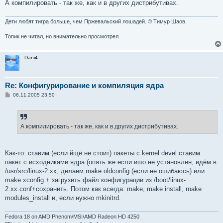
е
А компилировать - так же, как и в других дистрибутивах.
н
и
е
Дети любят тигра больше, чем Пржевальский лошадей. © Тимур Шаов.
Топик не читал, но внимательно просмотрел.
Dani4
Re: Конфигурирование и компиляция ядра
С
06.11.2005 23:50
о
о
б
щ
е
А компилировать - так же, как и в других дистрибутивах.
н
и
е
Как-то: ставим (если йщё не стоит) пакеты с kernel devel ставим
пакет с исходниками ядра (опять же если ишо не установлен, идём в
/usr/src/linux-2.xx, делаем make oldconfig (если не ошибаюсь) или
make xconfig + загрузить файл конфигурации из /boot/linux-
2.xx.conf+сохранить. Потом как всегда: make, make install, make
modules_install и, если нужно mkinitrd.
Fedora 18 on AMD Phenom/MSI/AMD Radeon HD 4250