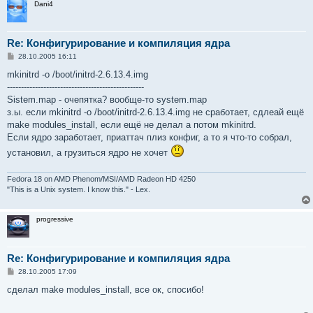
Dani4
Re: Конфигурирование и компиляция ядра
С
28.10.2005 16:11
о
о
mkinitrd -o /boot/initrd-2.6.13.4.img
б
-------------------------------------------------
щ
е
Sistem.map - очепятка? вообще-то system.map
н
з.ы. если mkinitrd -o /boot/initrd-2.6.13.4.img не сработает, сдлеай ещё
и
е
make modules_install, если ещё не делал а потом mkinitrd.
Если ядро заработает, приаттач плиз конфиг, а то я что-то собрал,
установил, а грузиться ядро не хочет
Fedora 18 on AMD Phenom/MSI/AMD Radeon HD 4250
"This is a Unix system. I know this." - Lex.
progressive
Re: Конфигурирование и компиляция ядра
С
28.10.2005 17:09
о
о
сделал make modules_install, все ок, спосибо!
б
щ
е