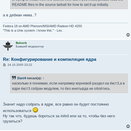
README files in the source tarball for how to set it up initially.
а в дебиан нема..?
Fedora 18 on AMD Phenom/MSI/AMD Radeon HD 4250
"This is a Unix system. I know this." - Lex.
Bolverk
Бывший модератор
Re: Конфигурирование и компиляция ядра
С
24.10.2005 23:22
о
о
б
Dani4
писал(а):
↑
щ
е
насколько я понимаю, если например корневой раздел на ёкст3,а в
н
ядре ёкст3 собран модулем, то без инитырда не обоётись.
и
е
Значит надо собрать в ядре, все равно он будет постоянно
использоваться
Ну так что, будешь бороться за initrd или за то, чтобы без него
грузиться?