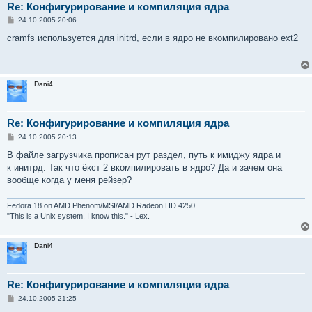
Re: Конфигурирование и компиляция ядра
С
24.10.2005 20:06
о
о
cramfs используется для initrd, если в ядро не вкомпилировано ext2
б
щ
е
н
и
Dani4
е
Re: Конфигурирование и компиляция ядра
С
24.10.2005 20:13
о
о
В файле загрузчика прописан рут раздел, путь к имиджу ядра и
б
к инитрд. Так что ёкст 2 вкомпилировать в ядро? Да и зачем она
щ
е
вообще когда у меня рейзер?
н
и
е
Fedora 18 on AMD Phenom/MSI/AMD Radeon HD 4250
"This is a Unix system. I know this." - Lex.
Dani4
Re: Конфигурирование и компиляция ядра
С
24.10.2005 21:25
о