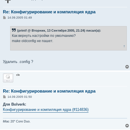
Re: Конфигурирование и компиляция ядра
С
14.09.2005 01:49
о
о
б
(printf @ Вторник, 13 Сентября 2005, 21:24) писал(а):
щ
е
Как вернуть настройки по умолчанию?
н
make oldconfig не пашет.
и
е
↑
Удалить .config ?
clx
Re: Конфигурирование и компиляция ядра
С
14.09.2005 01:50
о
о
Для Bolverk:
б
Конфигурирование и компиляция ядра (#114836)
щ
е
н
и
iMac 20" Core Duo.
е