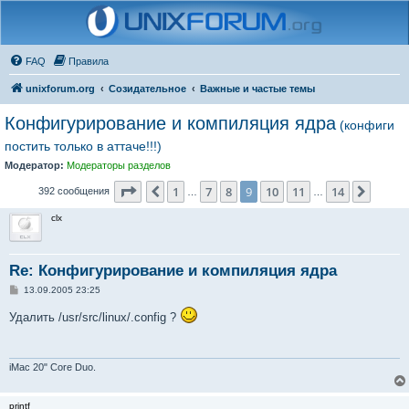
FAQ
Правила
unixforum.org
Созидательное
Важные и частые темы
Конфигурирование и компиляция ядра
(конфиги
постить только в аттаче!!!)
Модератор:
Модераторы разделов
Страница
9
из
14
1
7
8
9
10
11
14
Пред.
След.
392 сообщения
…
…
clx
Re: Конфигурирование и компиляция ядра
С
13.09.2005 23:25
о
о
Удалить /usr/src/linux/.config ?
б
щ
е
н
и
iMac 20" Core Duo.
е
printf