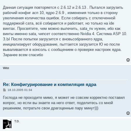
Данная ситуация повторяется с 2.6.12 и 2.6.13 . Пытался загрузить
рабочий конфиг асп 10, ядро 2.6.9 , изменения только в сторону
увеличения количества ошибок. Если собирать с отключенной
поддержкой сата, всё собирается и работает, но только на ide
винтах. Просвятите, чем можно вылечить, sata_nv нужен, ибо как
винты именно sata, чипсет соответственно Nvidia 4. Система ASP 10.
З.Ы После попытки загрузится с вновьсобранного ядра,
инициализирует оборудование, пыттается загрузится Ю но после
вываливается в консоль с сообщением о проверке настроек ядра.
Заранее всем спасибо
Wrbt
Re: Конфигурирование и компиляция ядра
С
18.10.2005 01:34
о
о
Господа не проходите мимо, я может не совсем корректно поставил
б
вопрос, но если вы знаете на него ответ, поделитесь со мной
щ
е
решением, потратьте свои драгоценные пару минут)))
н
и
е
T.D.