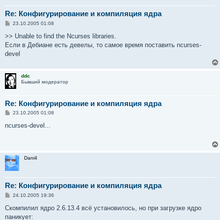
Re: Конфигурирование и компиляция ядра
С
23.10.2005 01:08
о
о
>> Unable to find the Ncurses libraries.
б
Если в Дебиане есть девелы, то самое время поставить ncurses-
щ
е
devel
н
и
е
ddc
Бывший модератор
Re: Конфигурирование и компиляция ядра
С
23.10.2005 01:08
о
о
ncurses-devel...
б
щ
е
н
и
Dani4
е
Re: Конфигурирование и компиляция ядра
С
24.10.2005 19:36
о
о
Скомпилил ядро 2.6.13.4 всё установилось, но при загрузке ядро
б
паникует:
щ