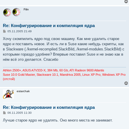
н
и
Filin
е
Re: Конфигурирование и компиляция ядра
С
05.11.2005 21:49
о
о
Хочу скомпилить ядро под свою машину. Как мне удалить старое
б
ядро и поставить новое. И есть ли в Suse какие нибудь скрипты, как
щ
е
в Slackware (./kernel-recompiled.SlackBild,./kernel-modules.SlackBild) c
н
которыми гораздо удобнее? Впервые поставил Suse и не знаю как в
и
е
нём всё это делается. Спасибо
Athlon 2500+, ASUS A7V333-X, 384 Mb, 60 Gb, ATI Radeon 9600 Atlantis
Suse 10.0 Gold Master, Slackware 10.1, Mandriva 2005, Linux XP Pro, Windows XP Pro
(отстой)
estarchak
Re: Конфигурирование и компиляция ядра
С
06.11.2005 11:30
о
о
Лучше старое ядро не удалять. Оно много места не занимает.
б
щ