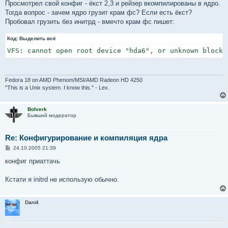
о
Просмотрел свой конфиг - ёкст 2,3 и рейзер вкомпилированы в ядро.
б
Тогда вопрос - зачем ядро грузит крам фс? Если есть ёкст?
щ
е
Пробовал грузить без инитрд - вмечто крам фс пишет:
н
и
Код:
е
Выделить всё
VFS: cannot open root device "hda6", or unknown block 
Fedora 18 on AMD Phenom/MSI/AMD Radeon HD 4250
"This is a Unix system. I know this." - Lex.
Bolverk
Бывший модератор
Re: Конфигурирование и компиляция ядра
С
24.10.2005 21:39
о
о
конфиг приаттачь
б
щ
е
Кстати я initrd не использую обычно.
н
и
е
Dani4