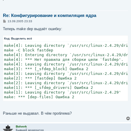
Re: Конфигурирование и компиляция ядра
С
13.09.2005 23:33
о
о
Теперь make dep выдаёт ошибку:
б
щ
Код:
е
Выделить всё
н
make[4]: Leaving directory `/usr/src/linux-2.4.29/drive
и
е
make -C block fastdep

make[4]: Entering directory `/usr/src/linux-2.4.29/driv
make[4]: *** Нет правила для сборки цели `fastdep'.  Ос
make[4]: Leaving directory `/usr/src/linux-2.4.29/drive
make[3]: *** [_sfdep_block] Ошибка 2

make[3]: Leaving directory `/usr/src/linux-2.4.29/drive
make[2]: *** [fastdep] Ошибка 2

make[2]: Leaving directory `/usr/src/linux-2.4.29/drive
make[1]: *** [_sfdep_drivers] Ошибка 2

make[1]: Leaving directory `/usr/src/linux-2.4.29'

make: *** [dep-files] Ошибка 2
Раньше не выдавал. В чём проблема?
Bolverk
Бывший модератор