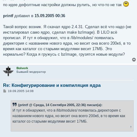
по идее дефолтные настройки должны рулить, но что-то не так
printf
добавил в
15.09.2005 00:36
Такой вопрос возник. Я скачал ядро 2.4.31. Сделал всё что надо (не
инсталировал само ядро, сделал make bzImage). В LILO всё
прописал. И тут я обнаружил, что в /lib/modules/ появилась
директория с названием нового ядра, но весит она всего 200кб, в то
время как каталог со старыми модулями весит 17МБ. Это
нормально? Когда я гружусь с bzImage, грузятся новые модули?
Bolverk
Бывший модератор
Re: Конфигурирование и компиляция ядра
С
19.09.2005 14:08
о
о
б
(printf @ Среда, 14 Сентября 2005, 22:36) писал(а):
щ
е
И тут я обнаружил, что в /lib/modules/ появилась директория с
н
названием нового ядра, но весит она всего 200кб, в то время как
и
е
каталог со старыми модулями весит 17МБ.
↑