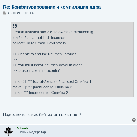
Re: Конфигурирование и компиляция ядра
С
23.10.2005 01:04
о
о
б
щ
е
debian:/usr/src/linux-2.6.13.3# make menuconfig
н
/usr/bin/ld: cannot find -lncurses
и
е
collect2: ld returned 1 exit status
>> Unable to find the Ncurses libraries.
>>
>> You must install ncurses-devel in order
>> to use 'make menuconfig'
make[2]: *** [scripts/lxdialog/ncurses] Ошибка 1
make[1]: *** [menuconfig] Ошибка 2
make: *** [menuconfig] Ошибка 2
Подскажите, каких библиотек не хватает?
Bolverk
Бывший модератор