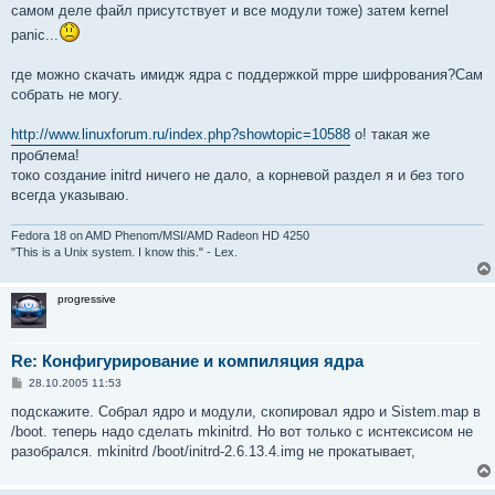
самом деле файл присутствует и все модули тоже) затем kernel
panic...
где можно скачать имидж ядра с поддержкой mppe шифрования?Сам
собрать не могу.
http://www.linuxforum.ru/index.php?showtopic=10588
о! такая же
проблема!
токо создание initrd ничего не дало, а корневой раздел я и без того
всегда указываю.
Fedora 18 on AMD Phenom/MSI/AMD Radeon HD 4250
"This is a Unix system. I know this." - Lex.
progressive
Re: Конфигурирование и компиляция ядра
С
28.10.2005 11:53
о
о
подскажите. Собрал ядро и модули, скопировал ядро и Sistem.map в
б
/boot. теперь надо сделать mkinitrd. Но вот только с иснтексисом не
щ
е
разобрался. mkinitrd /boot/initrd-2.6.13.4.img не прокатывает,
н
и
е