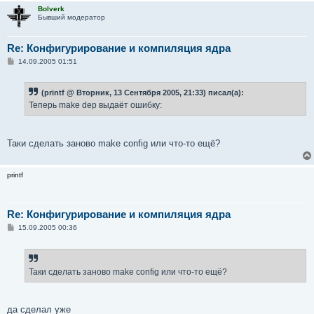
Bolverk
Бывший модератор
Re: Конфигурирование и компиляция ядра
С
14.09.2005 01:51
о
о
б
(printf @ Вторник, 13 Сентября 2005, 21:33) писал(а):
щ
е
Теперь make dep выдаёт ошибку:
н
и
е
Таки сделать заново make config или что-то ещё?
printf
Re: Конфигурирование и компиляция ядра
С
15.09.2005 00:36
о
о
б
щ
е
Таки сделать заново make config или что-то ещё?
н
и
е
да сделал уже