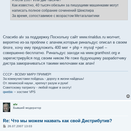
А если 200? Или две тысячи?
Как известно, 40 тысяч обезьян за пишущими машинками могут
написать полное собрание сочинений Шекспира
За время, сопоставимое с возрастом Метагалактики
Спасибо alv за поддержку.Поскольку сайт www.rinaldus.ru молчит,
вероятно из-за проблем с апачем,которые ринальдус описал в своем
блоге, хочу ему предложить 400 мег + php + mysql +perl --
совершенно бесплатно. Ринальдус заходи на www.granthost.org и
зарегистрируйся под своим ником.Не гоже будующему разработчику
дистра заморачиваться такими мелочами как апач!
СССР - ВСЕМУ МИРУ ПРИМЕР!
За коммунистами пойдешь - дорогу в жизни найдешь!
От ленинской науки , крепнут разум и руки!
Советскому патриоту - любой подвиг в охоту!
qwebix
-- хостинг VPS
alv
Бывший модератор
Re: Что мы можем назвать как свой Дистрибутив?
С
26.07.2007 13:03
о