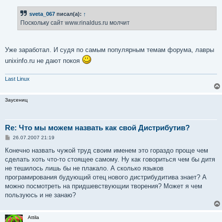
о
б
sveta_067
писал(а):
↑
щ
е
Поскольку сайт www.rinaldus.ru молчит
н
и
е
Уже заработал. И судя по самым популярным темам форума, лавры
unixinfo.ru не дают покоя
Last Linux
Заусениц
Re: Что мы можем назвать как свой Дистрибутив?
С
26.07.2007 21:19
о
о
Конечно назвать чужой труд своим именем это гораздо проще чем
б
сделать хоть что-то стоящее самому. Ну как говориться чем бы дитя
щ
е
не тешилось лишь бы не плакало. А сколько языков
н
програмирования будующий отец нового дистрибудитива знает? А
и
е
можно посмотреть на придшевствующии творения? Может я чем
пользуюсь и не занаю?
Attila