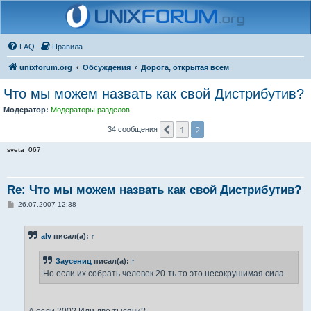
FAQ
Правила
unixforum.org
Обсуждения
Дорога, открытая всем
Что мы можем назвать как свой Дистрибутив?
Модератор:
Модераторы разделов
1
2
Пред.
34 сообщения
sveta_067
Re: Что мы можем назвать как свой Дистрибутив?
С
26.07.2007 12:38
о
о
б
alv
писал(а):
↑
щ
е
н
Заусениц
писал(а):
↑
и
е
Но если их собрать человек 20-ть то это несокрушимая сила