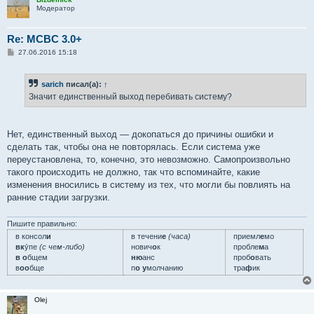
Модератор
Re: MCBC 3.0+
С
27.06.2016 15:18
о
о
б
sarich
писал(а):
↑
щ
е
Значит единственный выход перебивать систему?
н
и
е
Нет, единственный выход — докопаться до причины ошибки и
сделать так, чтобы она не повторялась. Если система уже
переустановлена, то, конечно, это невозможно. Самопроизвольно
такого происходить не должно, так что вспоминайте, какие
изменения вносились в систему из тех, что могли бы повлиять на
ранние стадии загрузки.
Пишите правильно:
в консол
и
в течени
е
(часа)
приемл
е
мо
вк
у́пе
(с чем-либо)
нович
о
к
пробле
м
а
в о
бщем
ню
анс
проб
о
вать
в
оо
бще
п
о у
молчанию
тра
ф
ик
Olej