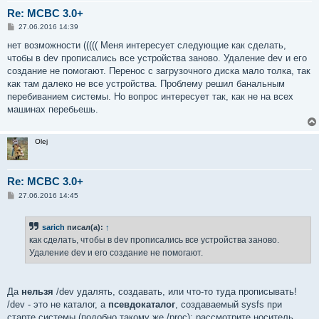
Re: MCBC 3.0+
С
27.06.2016 14:39
о
о
нет возможности ((((( Меня интересует следующие как сделать,
б
чтобы в dev прописались все устройства заново. Удаление dev и его
щ
е
создание не помогают. Перенос с загрузочного диска мало толка, так
н
как там далеко не все устройства. Проблему решил банальным
и
е
перебиванием системы. Но вопрос интересует так, как не на всех
машинах перебьешь.
Olej
Re: MCBC 3.0+
С
27.06.2016 14:45
о
о
б
sarich
писал(а):
↑
щ
е
как сделать, чтобы в dev прописались все устройства заново.
н
Удаление dev и его создание не помогают.
и
е
Да
нельзя
/dev удалять, создавать, или что-то туда прописывать!
/dev - это не каталог, а
псевдокаталог
, создаваемый sysfs при
старте системы (подобно такому же /proc): рассмотрите носитель