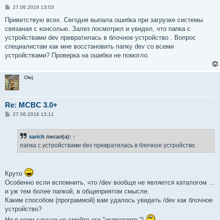
С
27.06.2016 13:03
о
о
Приветствую всех. Сегодня выпала ошибка при загрузке системы
б
связаная с консолью. Залез посмотрел и увидел, что папка с
щ
е
устройствами dev превратилась в блочное устройство . Вопрос
н
специалистам как мне восстановить папку dev со всеми
и
е
устройствами? Проверка на ошибки не помогло.
Olej
Re: MCBC 3.0+
С
27.06.2016 13:11
о
о
б
sarich
писал(а):
↑
щ
е
папка с устройствами dev превратилась в блочное устройство .
н
и
е
Круто
Особенно если вспомнить, что /dev вообще не является каталогом ...
и уж тем более папкой, в общеприятом смысле.
Каким способом (программой) вам удалось увидеть /dev как блочное
устройство?
Ни в коем случае не смейте его "исправлять"!