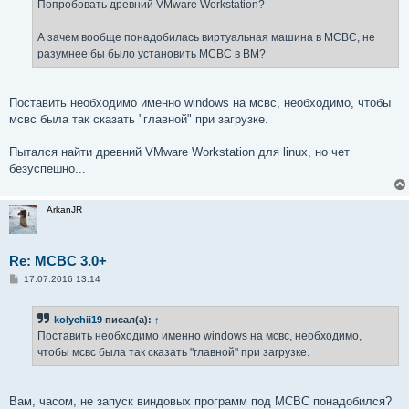
Попробовать древний VMware Workstation?
А зачем вообще понадобилась виртуальная машина в МСВС, не
разумнее бы было установить МСВС в ВМ?
Поставить необходимо именно windows на мсвс, необходимо, чтобы
мсвс была так сказать "главной" при загрузке.
Пытался найти древний VMware Workstation для linux, но чет
безуспешно...
ArkanJR
Re: MCBC 3.0+
С
17.07.2016 13:14
о
о
б
kolychii19
писал(а):
↑
щ
е
Поставить необходимо именно windows на мсвс, необходимо,
н
чтобы мсвс была так сказать "главной" при загрузке.
и
е
Вам, часом, не запуск виндовых программ под МСВС понадобился?