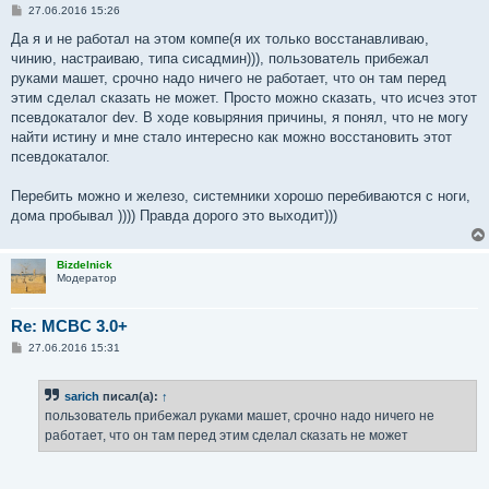
С
27.06.2016 15:26
о
о
Да я и не работал на этом компе(я их только восстанавливаю,
б
чинию, настраиваю, типа сисадмин))), пользователь прибежал
щ
е
руками машет, срочно надо ничего не работает, что он там перед
н
этим сделал сказать не может. Просто можно сказать, что исчез этот
и
е
псевдокаталог dev. В ходе ковыряния причины, я понял, что не могу
найти истину и мне стало интересно как можно восстановить этот
псевдокаталог.
Перебить можно и железо, системники хорошо перебиваются с ноги,
дома пробывал )))) Правда дорого это выходит)))
Bizdelnick
Модератор
Re: MCBC 3.0+
С
27.06.2016 15:31
о
о
б
sarich
писал(а):
↑
щ
е
пользователь прибежал руками машет, срочно надо ничего не
н
работает, что он там перед этим сделал сказать не может
и
е