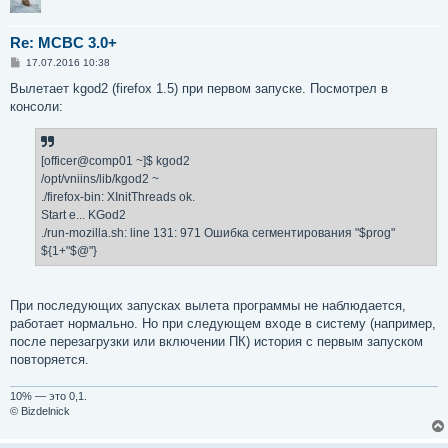
Re: MCBC 3.0+
С
17.07.2016 10:38
о
о
Вылетает kgod2 (firefox 1.5) при первом запуске. Посмотрел в
б
консоли:
щ
е
н
и
е
[officer@comp01 ~]$ kgod2
/opt/vniins/lib/kgod2 ~
./firefox-bin: XInitThreads ok.
Start e... KGod2
./run-mozilla.sh: line 131: 971 Ошибка сегментирования "$prog"
${1+"$@"}
При последующих запусках вылета программы не наблюдается,
работает нормально. Но при следующем входе в систему (например,
после перезагрузки или включении ПК) история с первым запуском
повторяется.
10% — это 0,1.
© Bizdelnick