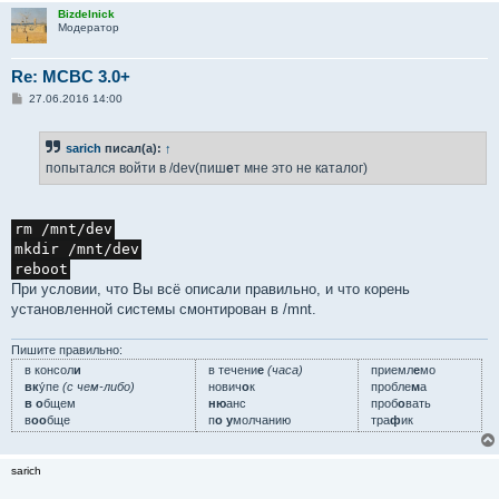
Bizdelnick
Модератор
Re: MCBC 3.0+
С
27.06.2016 14:00
о
о
б
sarich
писал(а):
↑
щ
е
попытался войти в /dev(пиш
е
т мне это не каталог)
н
и
е
rm /mnt/dev
mkdir /mnt/dev
reboot
При условии, что Вы всё описали правильно, и что корень
установленной системы смонтирован в /mnt.
Пишите правильно:
в консол
и
в течени
е
(часа)
приемл
е
мо
вк
у́пе
(с чем-либо)
нович
о
к
пробле
м
а
в о
бщем
ню
анс
проб
о
вать
в
оо
бще
п
о у
молчанию
тра
ф
ик
sarich