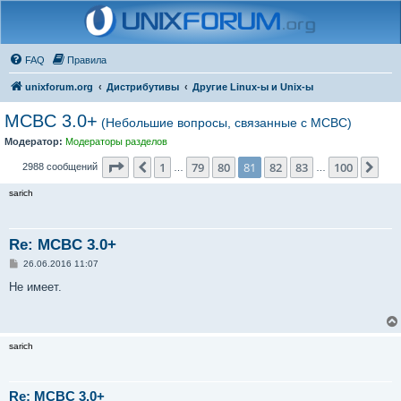
FAQ
Правила
unixforum.org
Дистрибутивы
Другие Linux-ы и Unix-ы
MCBC 3.0+
(Небольшие вопросы, связанные с МСВС)
Модератор:
Модераторы разделов
Страница
81
из
100
1
79
80
81
82
83
100
Пред.
Сле
2988 сообщений
…
…
sarich
Re: MCBC 3.0+
С
26.06.2016 11:07
о
о
Не имеет.
б
щ
е
н
и
sarich
е
Re: MCBC 3.0+