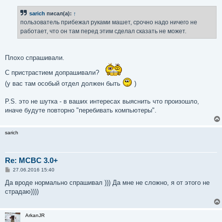
о
б
sarich
писал(а):
↑
щ
е
пользователь прибежал руками машет, срочно надо ничего не
н
работает, что он там перед этим сделал сказать не может.
и
е
Плохо спрашивали.
С пристрастием допрашивали?
(у вас там особый отдел должен быть
)
P.S. это не шутка - в ваших интересах выяснить что произошло,
иначе будуте повторно "перебивать компьютеры".
sarich
Re: MCBC 3.0+
С
27.06.2016 15:40
о
о
Да вроде нормально спрашивал ))) Да мне не сложно, я от этого не
б
страдаю))))
щ
е
н
и
ArkanJR
е