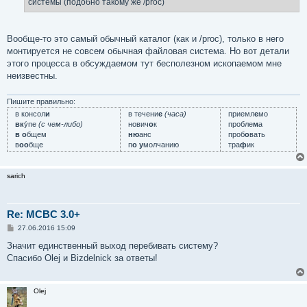
системы (подобно такому же /proc)
Вообще-то это самый обычный каталог (как и /proc), только в него
монтируется не совсем обычная файловая система. Но вот детали
этого процесса в обсуждаемом тут бесполезном ископаемом мне
неизвестны.
Пишите правильно:
в консол
и
в течени
е
(часа)
приемл
е
мо
вк
у́пе
(с чем-либо)
нович
о
к
пробле
м
а
в о
бщем
ню
анс
проб
о
вать
в
оо
бще
п
о у
молчанию
тра
ф
ик
sarich
Re: MCBC 3.0+
С
27.06.2016 15:09
о
о
Значит единственный выход перебивать систему?
б
Спасибо Olej и Bizdelnick за ответы!
щ
е
н
и
Olej
е