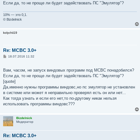
Если да, то не проще ли будет задействовать ПС "Эмулятор"?
10% — это 0,1.
© Bizdelnick
kolychii19
Re: MCBC 3.0+
С
18.07.2016 11:32
о
о
б
Вам, часом, не запуск виндовых программ под МСВС понадобился?
щ
е
Если да, то не проще ли будет задействовать ПС "Эмулятор"?
н
[quote]
и
е
Да,именно нужны программы виндовс,но пс эмулятор не установлен
в системе или может я неправильно проверял есть он или нет...
Как тогда узнать и если его нет,то по-другому никак нельзя
использовать программы виндовс???
Bizdelnick
Модератор
Re: MCBC 3.0+