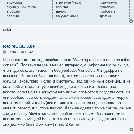
в консол
и
в течени
е
(часа)
приемл
е
мо
вк
у́пе
(с чем-либо)
нович
о
к
пробле
м
а
в о
бщем
ню
анс
проб
о
вать
в
оо
бще
п
о у
молчанию
тра
ф
ик
sarich
Re: MCBC 3.0+
С
27.06.2016 13:42
о
о
Скриншота нет, но код ошибки помню "Warning:unable to open an initial
б
console". Полазил везде и нашел интересную информацию ге пишут,
щ
е
что надо создать mknod -m 600(666) /dev/console c 0 2 (цифры не
н
помню от болды сейчас написал), так же проверить на наличии
и
е
/dev/null и /dev/zero. Полез я смотреть. Под одиночным режимом я не
смог войти, выдало туже ошибку, да и хрен с ним. Вошел под
восстановлением из загрузочного диска, посмотрел разделы есть ли
они вообще, все есть создал папку смонтировал все, сделал черут,
попытался войти в /dev(пишит мне это не каталог) , проверил на
ошибки перегрузил, тоже пальто. Дальше сделал то же самое, решил
зайти в папку /dev(тоже самое сообщение), но уже без проверки и
посмотрел командой ls -al, что у меня творится, он выдал мне brwxr-
xr-x(должно быть drwxr-xr-x) и вес 2 байта.