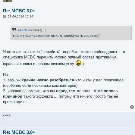
Re: MCBC 3.0+
С
27.06.2016 15:19
о
о
б
sarich
писал(а):
↑
щ
е
Значит единственный выход перебивать систему?
н
и
е
Я не знаю что такое "перебить": перебить можно собеседника ... в
специфике MCBC перебить можно личный состав противника
(красная кнопка в правом нижнем углу
).
Но:
1. вам бы
крайне нужно разобраться
что и как у вас произошло
(особенно если несколько компьютеров)
2. хорошо вспомнить что вы
перед тем
делали - что
явилось
причиной
такого эффекта ... потому что ничего просто так не
происходит...
sarich
Re: MCBC 3.0+