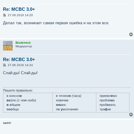
Re: MCBC 3.0+
С
27.06.2016 14:20
о
о
Делал так, возникает самая первая ошибка и на этом все.
б
щ
е
н
и
Bizdelnick
е
Модератор
Re: MCBC 3.0+
С
27.06.2016 14:24
о
о
Слай-ды! Слай-ды!
б
щ
е
н
и
Пишите правильно:
е
в консол
и
в течени
е
(часа)
приемл
е
мо
вк
у́пе
(с чем-либо)
нович
о
к
пробле
м
а
в о
бщем
ню
анс
проб
о
вать
в
оо
бще
п
о у
молчанию
тра
ф
ик
sarich