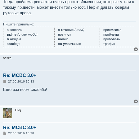
Тогда проблема решается очень просто. Изменения, которые могли к
такому привести, может внести только root. Нефиг давать юзерам
рутовые права.
Пишите правильно:
в консол
и
в течени
е
(часа)
приемл
е
мо
вк
у́пе
(с чем-либо)
нович
о
к
пробле
м
а
в о
бщем
ню
анс
проб
о
вать
в
оо
бще
п
о у
молчанию
тра
ф
ик
sarich
Re: MCBC 3.0+
С
27.06.2016 15:33
о
о
Еще раз всем спасибо!
б
щ
е
н
и
Olej
е
Re: MCBC 3.0+
С
27.06.2016 15:38
о