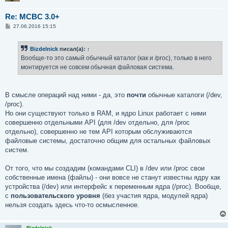
Re: MCBC 3.0+
С
27.06.2016 15:15
о
о
б
Bizdelnick
писал(а):
↑
щ
е
Вообще-то это самый обычный каталог (как и /proc), только в него
н
монтируется не совсем обычная файловая система.
и
е
В смысле операций над ними - да, это
почти
обычные каталоги (/dev,
/proc).
Но они существуют только в RAM, и ядро Linux работает с ними
совершенно отдельными API (для /dev отдельно, для /proc
отдельно), совершенно не тем API которым обслуживаются
файловые системы, достаточно общим для остальных файловых
систем.
От того, что мы создадим (командами CLI) в /dev или /proc свои
собственные имена (файлы) - они вовсе не станут известны ядру как
устройства (/dev) или интерфейс к переменным ядра (/proc). Вообще,
с
пользовательского уровня
(без участия ядра, модулей ядра)
нельзя создать здесь что-то осмысленное.
Bizdelnick