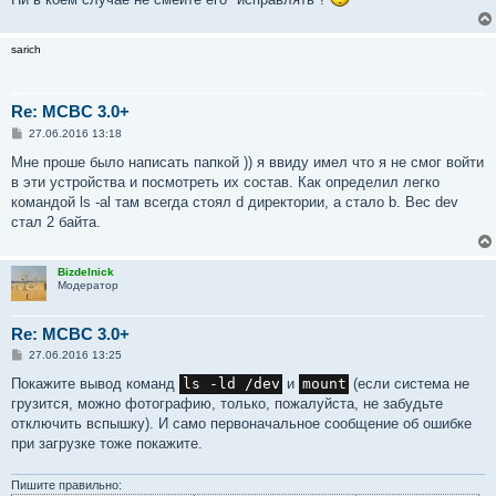
sarich
Re: MCBC 3.0+
С
27.06.2016 13:18
о
о
Мне проше было написать папкой )) я ввиду имел что я не смог войти
б
в эти устройства и посмотреть их состав. Как определил легко
щ
е
командой ls -al там всегда стоял d директории, а стало b. Вес dev
н
стал 2 байта.
и
е
Bizdelnick
Модератор
Re: MCBC 3.0+
С
27.06.2016 13:25
о
о
Покажите вывод команд
ls -ld /dev
и
mount
(если система не
б
грузится, можно фотографию, только, пожалуйста, не забудьте
щ
е
отключить вспышку). И само первоначальное сообщение об ошибке
н
при загрузке тоже покажите.
и
е
Пишите правильно: