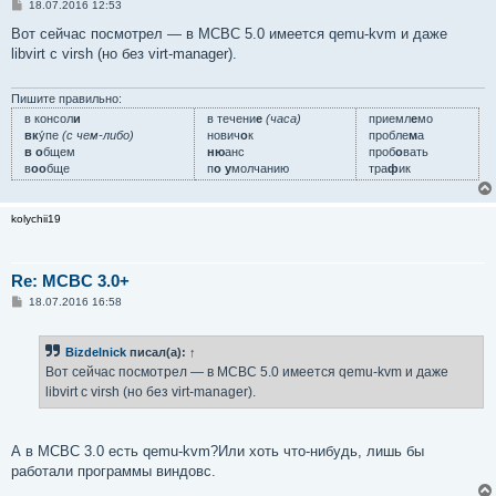
С
18.07.2016 12:53
о
о
Вот сейчас посмотрел — в МСВС 5.0 имеется qemu-kvm и даже
б
libvirt с virsh (но без virt-manager).
щ
е
н
и
Пишите правильно:
е
в консол
и
в течени
е
(часа)
приемл
е
мо
вк
у́пе
(с чем-либо)
нович
о
к
пробле
м
а
в о
бщем
ню
анс
проб
о
вать
в
оо
бще
п
о у
молчанию
тра
ф
ик
kolychii19
Re: MCBC 3.0+
С
18.07.2016 16:58
о
о
б
Bizdelnick
писал(а):
↑
щ
е
Вот сейчас посмотрел — в МСВС 5.0 имеется qemu-kvm и даже
н
libvirt с virsh (но без virt-manager).
и
е
А в МСВС 3.0 есть qemu-kvm?Или хоть что-нибудь, лишь бы
работали программы виндовс.