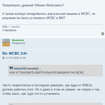
е
Попробовать древний VMware Workstation?
А зачем вообще понадобилась виртуальная машина в МСВС, не
разумнее бы было установить МСВС в ВМ?
10% — это 0,1.
© Bizdelnick
Bizdelnick
Модератор
Re: MCBC 3.0+
С
17.07.2016 11:34
о
о
б
kolychii19
писал(а):
↑
щ
е
КАК УСТАНОВИТЬ ВИРТУАЛЬНУЮ МАШИНУ НА МСВС
н
и
е
Чисто теоретически в последних ревизиях, где ядро от RHEL6,
должен работать kvm. Но я даже в этом не уверен, не говоря о том,
чтобы знать, как туда что-то установить.