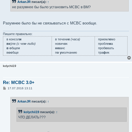
ArkanJR
писал(а):
↑
не разумнее бы было установить МСВС в ВМ?
Разумнее было бы не связываться с МСВС вообще.
Пишите правильно:
в консол
и
в течени
е
(часа)
приемл
е
мо
вк
у́пе
(с чем-либо)
нович
о
к
пробле
м
а
в о
бщем
ню
анс
проб
о
вать
в
оо
бще
п
о у
молчанию
тра
ф
ик
kolychii19
Re: MCBC 3.0+
С
17.07.2016 13:11
о
о
б
ArkanJR
писал(а):
↑
щ
е
н
kolychii19
писал(а):
↑
и
е
ЧТО ДЕЛАТЬ???