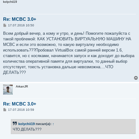
kolychii19
Re: MCBC 3.0+
С
17.07.2016 10:50
о
о
Всем добрый вечер, а кому и утро, и день! Помогите пожалуйста с
б
такой проблемой: КАК УСТАНОВИТЬ ВИРТУАЛЬНУЮ МАШИНУ НА
щ
е
МСВС и если это возможно, то какую виртуалку необходимо
н
использовать???Пробовал VirtualBox самой ранней версии 1.6,
и
е
ставится, но с косяками, начинается запуск и как доходит до выбора
количества оперативной памяти для виртуалки, то данный выбор
отсутствует, тоесть установка дальше невозможна....ЧТО
ДЕЛАТЬ???
ArkanJR
Re: MCBC 3.0+
С
17.07.2016 10:59
о
о
б
kolychii19
писал(а):
↑
щ
е
ЧТО ДЕЛАТЬ???
н
и