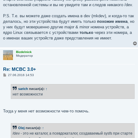
остановленной системы и вы не увидите там и следов никакого /dev.
P.S. Т.е. вы можете даже создать имена в dev (mkdev), и когда-то так
делалось, но эти устройства будут иметь только
похожие имена
, но
у них будут мовершенно другие major & minor номена устройств, а
ядро Linux связывается с устройствами
только
через эти номера, а
о именах ваших устройств даже представления не имеет.
Bizdelnick
Модератор
Re: MCBC 3.0+
С
27.06.2016 14:53
о
о
б
sarich
писал(а):
↑
щ
е
нет возможности
н
и
е
Тогда у меня нет возможности чем-то помочь.
Olej
писал(а):
↑
/dev - это не каталог, а псевдокаталог, создаваемый sysfs при старте