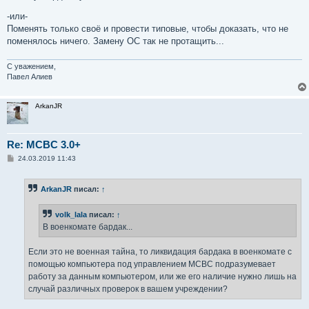
-или-
Поменять только своё и провести типовые, чтобы доказать, что не
поменялось ничего. Замену ОС так не протащить...
С уважением,
Павел Алиев
ArkanJR
Re: MCBC 3.0+
С
24.03.2019 11:43
о
о
б
ArkanJR
писал:
↑
щ
е
н
volk_lala
писал:
↑
и
е
В военкомате бардак...
Если это не военная тайна, то ликвидация бардака в военкомате с
помощью компьютера под управлением МСВС подразумевает
работу за данным компьютером, или же его наличие нужно лишь на
случай различных проверок в вашем учреждении?