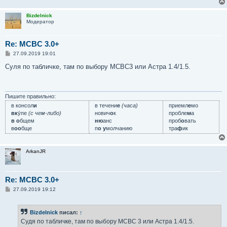
Bizdelnick
Модератор
Re: MCBC 3.0+
С
27.09.2019 19:01
о
о
Суля по табличке, там по выбору МСВС3 или Астра 1.4/1.5.
б
щ
е
н
и
Пишите правильно:
е
в консол
и
в течени
е
(часа)
приемл
е
мо
вк
у́пе
(с чем-либо)
нович
о
к
пробле
м
а
в о
бщем
ню
анс
проб
о
вать
в
оо
бще
п
о у
молчанию
тра
ф
ик
ArkanJR
Re: MCBC 3.0+
С
27.09.2019 19:12
о
о
б
Bizdelnick
писал:
↑
щ
е
Судя по табличке, там по выбору МСВС 3 или Астра 1.4/1.5.
н