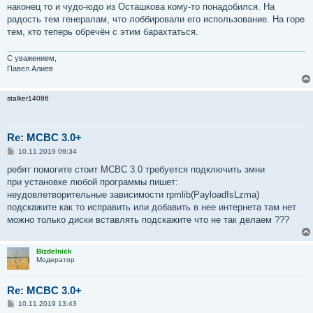
наконец то и чудо-юдо из Осташкова кому-то понадобился. На
радость тем генералам, что лоббировали его использование. На горе
тем, кто теперь обречён с этим барахтаться.
С уважением,
Павел Алиев
stalker14086
Re: MCBC 3.0+
С
10.11.2019 09:34
о
о
ребят помогите стоит МСВС 3.0 требуется подключить змни
б
при установке любой программы пишет:
щ
е
неудовлетворительные зависимости rpmlib(PayloadIsLzma)
н
подскажите как то исправить или добавить в нее интернета там нет
и
е
можно только диски вставлять подскажите что не так делаем ???
Bizdelnick
Модератор
Re: MCBC 3.0+
С
10.11.2019 13:43
о