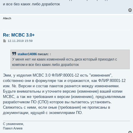
б
и все без каких либо доработок
щ
е
н
и
Aliech
е
Re: MCBC 3.0+
С
12.11.2019 15:59
о
о
б
stalker14086
писал:
↑
щ
е
У меня нет ни каких изменений есть диск который приходил с
н
компом и все без каких либо доработок
и
е
Эмм, у изделия МСВС 3.0 ФЛИР.80001-12 есть "изменения",
собственно они в формуляре так и отражаются, как ФЛИР.80001-12
изм. №. Версии и состав пакетов разнится между изменениями.
Будьте внимательны и уточните версию (изменение) вашей копии
МСВС, а так же требования к версии (изменению), предъявляемым
разработчиком ПО (СПО) которое вы пытаетесь установить.
Свяжитесь с ними, если оные (требования) не прописаны в
документации, идущей с экземплярами ПО.
С уважением,
Павел Алиев