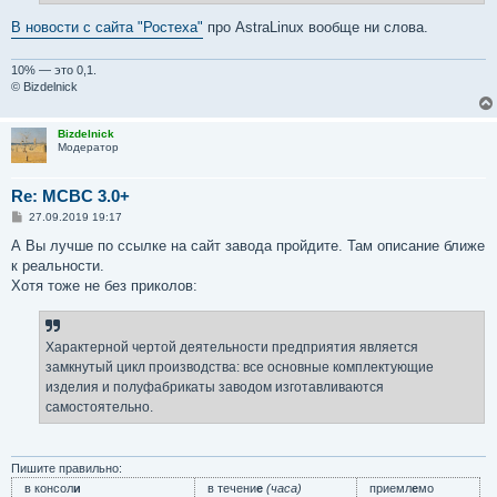
и
е
В новости с сайта "Ростеха"
про AstraLinux вообще ни слова.
10% — это 0,1.
© Bizdelnick
Bizdelnick
Модератор
Re: MCBC 3.0+
С
27.09.2019 19:17
о
о
А Вы лучше по ссылке на сайт завода пройдите. Там описание ближе
б
к реальности.
щ
е
Хотя тоже не без приколов:
н
и
е
Характерной чертой деятельности предприятия является
замкнутый цикл производства: все основные комплектующие
изделия и полуфабрикаты заводом изготавливаются
самостоятельно.
Пишите правильно:
в консол
и
в течени
е
(часа)
приемл
е
мо