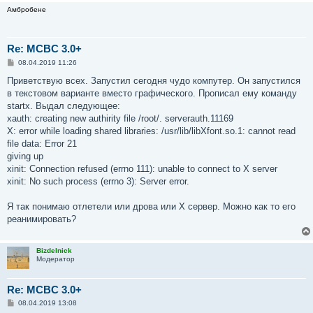
Амбробене
Re: MCBC 3.0+
С
08.04.2019 11:26
о
о
Приветствую всех. Запустил сегодня чудо компутер. Он запустился
б
в текстовом варианте вместо графического. Прописал ему команду
щ
е
startx. Выдал следующее:
н
xauth: creating new authirity file /root/. serverauth.11169
и
е
X: error while loading shared libraries: /usr/lib/libXfont.so.1: cannot read
file data: Error 21
giving up
xinit: Connection refused (errno 111): unable to connect to X server
xinit: No such process (errno 3): Server error.
Я так понимаю отлетели или дрова или Х сервер. Можно как то его
реанимировать?
Bizdelnick
Модератор
Re: MCBC 3.0+
С
08.04.2019 13:08
о