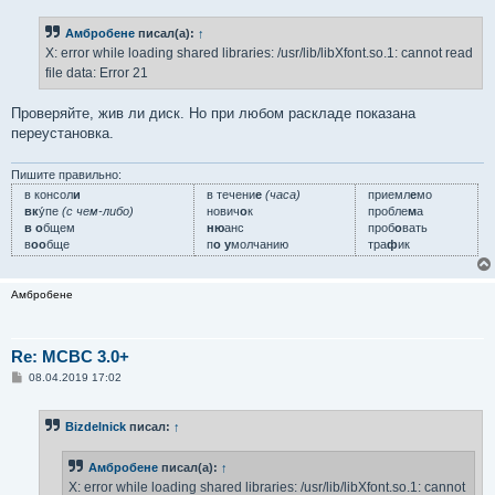
о
б
Амбробене
писал(а):
↑
щ
е
X: error while loading shared libraries: /usr/lib/libXfont.so.1: cannot read
н
file data: Error 21
и
е
Проверяйте, жив ли диск. Но при любом раскладе показана
переустановка.
Пишите правильно:
в консол
и
в течени
е
(часа)
приемл
е
мо
вк
у́пе
(с чем-либо)
нович
о
к
пробле
м
а
в о
бщем
ню
анс
проб
о
вать
в
оо
бще
п
о у
молчанию
тра
ф
ик
Амбробене
Re: MCBC 3.0+
С
08.04.2019 17:02
о
о
б
Bizdelnick
писал:
↑
щ
е
н
Амбробене
писал(а):
↑
и
е
X: error while loading shared libraries: /usr/lib/libXfont.so.1: cannot