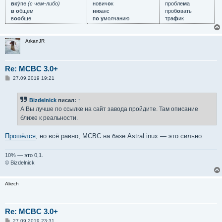
вк
у́пе
(с чем-либо)
нович
о
к
пробле
м
а
в о
бщем
ню
анс
проб
о
вать
в
оо
бще
п
о у
молчанию
тра
ф
ик
ArkanJR
Re: MCBC 3.0+
С
27.09.2019 19:21
о
о
б
Bizdelnick
писал:
↑
щ
е
А Вы лучше по ссылке на сайт завода пройдите. Там описание
н
ближе к реальности.
и
е
Прошёлся
, но всё равно, МСВС на базе AstraLinux — это сильно.
10% — это 0,1.
© Bizdelnick
Aliech
Re: MCBC 3.0+
С
27.09.2019 23:31