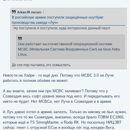
о
о
б
ArkanJR
писал:
↑
щ
е
В российскую армию поступили защищённые ноутбуки
н
производства завода «Луч»
и
е
. Ну поступили и поступили, куда интереснее данный перл:
Они работают на отечественной операционной системе
МСВС (Мобильная Система Вооруженных Сил) на базе Astra
Linux.
До сих пор пытаюсь это осмыслить.
Новости на Хабре - то ещё дно. Потому что МСВС 3.0 на Луче
работать в полном объёме не может.
А вы знаете, зачем они про МСВС заливают? Потому что у
Созвездия весь софт уровня звена под него. И переделывать его
никто не будет. Нет МСВСа, нет Луча в Созвездии и в армии.
А Луч давно хотел в армию залезть. Только он никому не был нужен,
потому что то же Созвездие, внезапно, всегда брало ПЭВМ ЕС1866,
которые ещё и TS StrongMaster, и Roda RK. Но поскольку НИЦЭВТ
сейчас тянет с отгрузкой ЕСок и вообще лёг под концерн Вега,