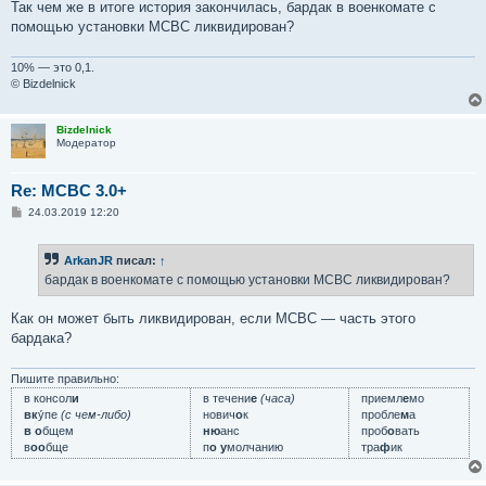
Так чем же в итоге история закончилась, бардак в военкомате с
помощью установки МСВС ликвидирован?
10% — это 0,1.
© Bizdelnick
Bizdelnick
Модератор
Re: MCBC 3.0+
С
24.03.2019 12:20
о
о
б
ArkanJR
писал:
↑
щ
е
бардак в военкомате с помощью установки МСВС ликвидирован?
н
и
е
Как он может быть ликвидирован, если МСВС — часть этого
бардака?
Пишите правильно:
в консол
и
в течени
е
(часа)
приемл
е
мо
вк
у́пе
(с чем-либо)
нович
о
к
пробле
м
а
в о
бщем
ню
анс
проб
о
вать
в
оо
бще
п
о у
молчанию
тра
ф
ик