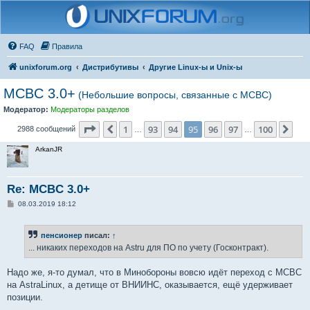
FAQ
Правила
unixforum.org
Дистрибутивы
Другие Linux-ы и Unix-ы
MCBC 3.0+
(Небольшие вопросы, связанные с МСВС)
Модератор:
Модераторы разделов
Страница
95
из
100
1
93
94
95
96
97
100
Пред.
Сле
2988 сообщений
…
…
ArkanJR
Re: MCBC 3.0+
С
08.03.2019 18:12
о
о
б
пенсионер
писал:
↑
щ
е
... никаких переходов на Astru для ПО по учету (Госконтракт).
н
и
е
Надо же, я-то думал, что в Минобороны вовсю идёт переход с МСВС
на AstraLinux, а детище от ВНИИНС, оказывается, ещё удерживает
позиции.