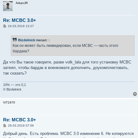
ArkanJR
Re: MCBC 3.0+
С
24.03.2019 13:27
о
о
б
Bizdelnick
писал:
↑
щ
е
Как он может быть ликвидирован, если МСВС — часть этого
н
бардака?
и
е
Да что Вы такое говорите, разве volk_lala для того установку МСВС
затеял, чтобы бардак в военкомате дополнить, доукомплектовать,
так сказать?
10% — это 0,1.
© Bizdelnick
ViT1970
Re: MCBC 3.0+
С
29.03.2019 07:56
о
о
Добрый день. Есть проблема. МСВС 3.0 изменение 6. Не копируются
б