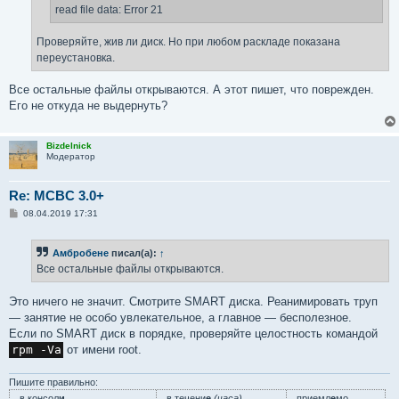
read file data: Error 21
Проверяйте, жив ли диск. Но при любом раскладе показана
переустановка.
Все остальные файлы открываются. А этот пишет, что поврежден.
Его не откуда не выдернуть?
Bizdelnick
Модератор
Re: MCBC 3.0+
С
08.04.2019 17:31
о
о
б
Амбробене
писал(а):
↑
щ
е
Все остальные файлы открываются.
н
и
е
Это ничего не значит. Смотрите SMART диска. Реанимировать труп
— занятие не особо увлекательное, а главное — бесполезное.
Если по SMART диск в порядке, проверяйте целостность командой
rpm -Va
от имени root.
Пишите правильно:
в консол
и
в течени
е
(часа)
приемл
е
мо