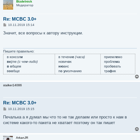
Bizdelnick
е
Модератор
Re: MCBC 3.0+
С
10.11.2019 15:14
о
о
Значит, все вопросы к автору инструкции.
б
щ
е
н
и
Пишите правильно:
е
в консол
и
в течени
е
(часа)
приемл
е
мо
вк
у́пе
(с чем-либо)
нович
о
к
пробле
м
а
в о
бщем
ню
анс
проб
о
вать
в
оо
бще
п
о у
молчанию
тра
ф
ик
stalker14086
Re: MCBC 3.0+
С
10.11.2019 15:15
о
о
Печалька а я думал мы что то не так делаем или просто к нам в
б
системе какого-то пакета не хватает поэтому он так пишет
щ
е
н
и
ArkanJR
е