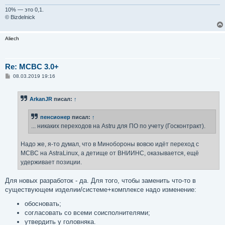
10% — это 0,1.
© Bizdelnick
Aliech
Re: MCBC 3.0+
С
08.03.2019 19:16
о
о
б
ArkanJR
писал:
↑
щ
е
н
пенсионер
писал:
↑
и
е
... никаких переходов на Astru для ПО по учету (Госконтракт).
Надо же, я-то думал, что в Минобороны вовсю идёт переход с
МСВС на AstraLinux, а детище от ВНИИНС, оказывается, ещё
удерживает позиции.
Для новых разработок - да. Для того, чтобы заменить что-то в
существующем изделии/системе+комплексе надо изменение:
обосновать;
согласовать со всеми соисполнителями;
утвердить у головняка.