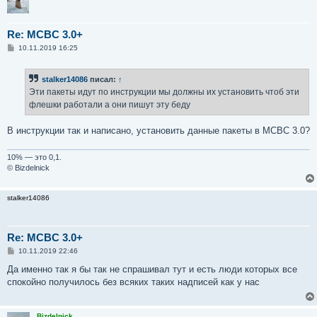
Re: MCBC 3.0+
С
10.11.2019 16:25
о
о
б
stalker14086
писал:
↑
щ
е
Эти пакеты идут по инструкции мы должны их установить чтоб эти
н
флешки работали а они пишут эту беду
и
е
В инструкции так и написано, установить данные пакеты в МСВС 3.0?
10% — это 0,1.
© Bizdelnick
stalker14086
Re: MCBC 3.0+
С
10.11.2019 22:46
о
о
Да именно так я бы так не спрашивал тут и есть люди которых все
б
спокойно получилось без всяких таких надписей как у нас
щ
е
н
и
Bizdelnick