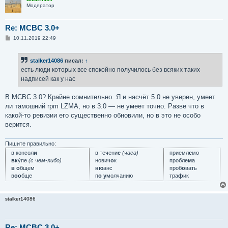
е
Модератор
Re: MCBC 3.0+
С
10.11.2019 22:49
о
о
б
stalker14086
писал:
↑
щ
е
есть люди которых все спокойно получилось без всяких таких
н
надписей как у нас
и
е
В МСВС 3.0? Крайне сомнительно. Я и насчёт 5.0 не уверен, умеет
ли тамошний rpm LZMA, но в 3.0 — не умеет точно. Разве что в
какой-то ревизии его существенно обновили, но в это не особо
верится.
Пишите правильно:
в консол
и
в течени
е
(часа)
приемл
е
мо
вк
у́пе
(с чем-либо)
нович
о
к
пробле
м
а
в о
бщем
ню
анс
проб
о
вать
в
оо
бще
п
о у
молчанию
тра
ф
ик
stalker14086
Re: MCBC 3.0+