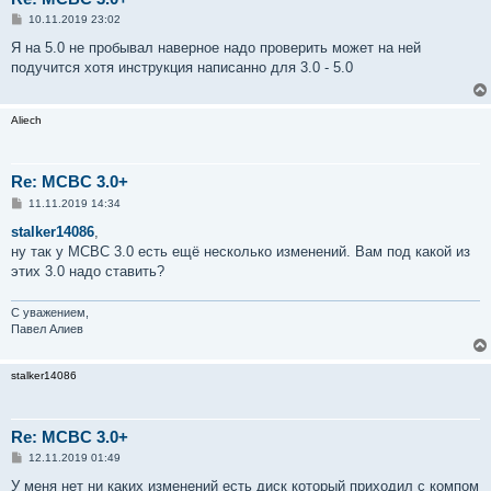
С
10.11.2019 23:02
о
о
Я на 5.0 не пробывал наверное надо проверить может на ней
б
подучится хотя инструкция написанно для 3.0 - 5.0
щ
е
н
и
Aliech
е
Re: MCBC 3.0+
С
11.11.2019 14:34
о
о
stalker14086
,
б
ну так у МСВС 3.0 есть ещё несколько изменений. Вам под какой из
щ
е
этих 3.0 надо ставить?
н
и
е
С уважением,
Павел Алиев
stalker14086
Re: MCBC 3.0+
С
12.11.2019 01:49
о
о
У меня нет ни каких изменений есть диск который приходил с компом