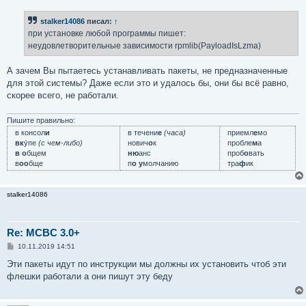
о
б
stalker14086
писал:
↑
щ
е
при установке любой программы пишет:
н
неудовлетворительные зависимости rpmlib(PayloadIsLzma)
и
е
А зачем Вы пытаетесь устанавливать пакеты, не предназначенные
для этой системы? Даже если это и удалось бы, они бы всё равно,
скорее всего, не работали.
Пишите правильно:
в консол
и
в течени
е
(часа)
приемл
е
мо
вк
у́пе
(с чем-либо)
нович
о
к
пробле
м
а
в о
бщем
ню
анс
проб
о
вать
в
оо
бще
п
о у
молчанию
тра
ф
ик
stalker14086
Re: MCBC 3.0+
С
10.11.2019 14:51
о
о
Эти пакеты идут по инструкции мы должны их установить чтоб эти
б
флешки работали а они пишут эту беду
щ
е
н
и