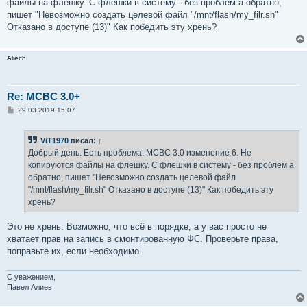
файлы на флешку. С флешки в систему - без проблем а обратно,
щ
е
пишет "Невозможно создать целевой файл "/mnt/flash/my_filr.sh"
н
Отказано в доступе (13)" Как победить эту хрень?
и
е
Aliech
Re: MCBC 3.0+
С
29.03.2019 15:07
о
о
б
ViT1970
писал:
↑
щ
е
Добрый день. Есть проблема. МСВС 3.0 изменение 6. Не
н
копируются файлы на флешку. С флешки в систему - без проблем а
и
е
обратно, пишет "Невозможно создать целевой файл
"/mnt/flash/my_filr.sh" Отказано в доступе (13)" Как победить эту
хрень?
Это не хрень. Возможно, что всё в порядке, а у вас просто не
хватает прав на запись в смонтированную ФС. Проверьте права,
поправьте их, если необходимо.
С уважением,
Павел Алиев