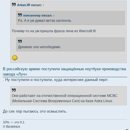
б
ArkanJR
писал:
↑
щ
е
н
пенсионер
писал:
↑
и
е
P.s. А я уж думал ветка заглохла.
Почему-то на ум пришла фраза лича из Warcraft III:
Древнее зло непобедимо.
В российскую армию поступили защищённые ноутбуки производства
завода «Луч»
. Ну поступили и поступили, куда интереснее данный перл:
Они работают на отечественной операционной системе МСВС
(Мобильная Система Вооруженных Сил) на базе Astra Linux.
До сих пор пытаюсь это осмыслить.
10% — это 0,1.
© Bizdelnick