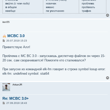
вк
у́пе
(с чем-либо)
нович
о
к
пробле
м
а
в о
бщем
ню
анс
проб
о
вать
в
оо
бще
п
о у
молчанию
тра
ф
ик
iten55
MCBC 3.0
С
20.07.2019 15:23
о
о
Приветствую Алл!
б
щ
е
Проблема с МС ВС 3.0 - запускаешь диспетчер файлов он через 15-
н
20 сек. сам сворачивается! Помогите кто сталкивался?
и
е
При запуске из командной elk-fm говорит в строке symbol looup error:
elk-fm: undefined symbol: stat64
ArkanJR
Re: MCBC 3.0+
С
27.09.2019 18:43
о
о