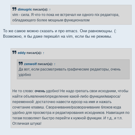
о
б
dimugric
писал(а):
↑
щ
е
vim - сила. Я что-то пока не встречал ни одного nix редактора,
н
обладающего более мощным функционалом
и
е
То же самое можно сказать и про emacs. Они равномощны. (:
Возможно, я бы даже перешёл на vim, если бы не режимы.
eddy
писал(а):
↑
zenwolf
писал(а):
↑
Да вот, если рассматривать графические редакторы, очень
удобно
Не то слово:
очень
удобно! Не надо грепать свои исходники, чтобы
найти объявление/определение какой-либо функции/макроса/
переменной: достаточно навести курсор на имя и нажать
сочетание клавиш. Сворачивание/разворачивание блоков кода
удобно для просмотра и редактирования исходников. Навигация по
тегам позволяет быстро перейти к нужной функции. И т.д., и т.п.
Отличная штука!