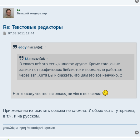
t.t
Бывший модератор
Re: Текстовые редакторы
С
07.03.2011 12:44
о
о
б
eddy
писал(а):
↑
щ
е
н
t.t
писал(а):
↑
и
е
В emacs всё это есть, и многое другое. Кроме того, он не
зависит от графических библиотек и нормально работает
через ssh. Хотя Вы и скажете, что Вам это всё ненужно. (:
Нет, я скажу честно: ни emacs, ни vim я не осилил
При желании их осилить совсем не сложно. У обоих есть туториалы,
в т.ч. и на русском.
¡иɯʎdʞ ин ʞɐʞ 'ɐнɔɐdʞǝdu qнεиж