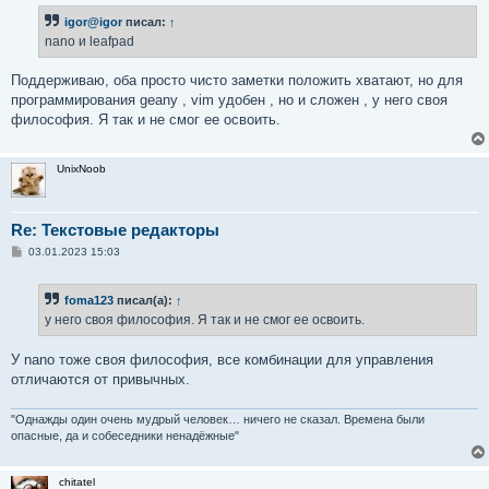
и
igor@igor
писал:
↑
е
nano и leafpad
Поддерживаю, оба просто чисто заметки положить хватают, но для
программирования geany , vim удобен , но и сложен , у него своя
философия. Я так и не смог ее освоить.
UnixNoob
Re: Текстовые редакторы
С
03.01.2023 15:03
о
о
б
foma123
писал(а):
↑
щ
е
у него своя философия. Я так и не смог ее освоить.
н
и
е
У nano тоже своя философия, все комбинации для управления
отличаются от привычных.
"Однажды один очень мудрый человек… ничего не сказал. Времена были
опасные, да и собеседники ненадёжные"
chitatel