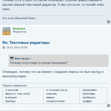
Почему отсутствует в списке mousepad? Вполне православный и
б
расово верный текстовый редактор. А без гуя если, то mcedit либо
щ
е
nano.
н
и
е
Азъ есмь БҌшеный Їзюмъ
Bizdelnick
Модератор
Re: Текстовые редакторы
С
16.01.2023 20:58
о
о
б
Ater
писал:
↑
щ
е
Почему отсутствует в списке mousepad?
н
и
е
Очевидно, потому что на момент создания опроса он был молод и
малопопулярен.
Пишите правильно:
в консол
и
в течени
е
(часа)
приемл
е
мо
вк
у́пе
(с чем-либо)
нович
о
к
пробле
м
а
в о
бщем
ню
анс
проб
о
вать
в
оо
бще
п
о у
молчанию
тра
ф
ик