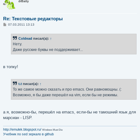
drBatty
Re: Текстовые редакторы
С
07.03.2011 13:13
о
о
б
Coldead
писал(а):
↑
щ
е
Нету.
н
Даже русские буквы не поддерживает...
и
е
в топку!
t.t
писал(а):
↑
То же самое можно сказать и про emacs. Они равномощны. (:
Возможно, я бы даже перешёл на vim, если бы не режимы.
а я, возможно-бы, перешёл на emacs, если-бы не тамошний язык для
марсиан - LISP.
http://emulek.blogspot.ru/
Windows Must Die
Учебник по sed
зеркало в github