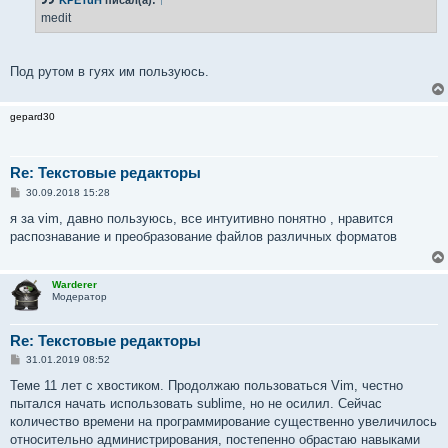
щ
е
medit
н
и
е
Под рутом в гуях им пользуюсь.
gepard30
Re: Текстовые редакторы
С
30.09.2018 15:28
о
о
я за vim, давно пользуюсь, все интуитивно понятно , нравится
б
распознавание и преобразование файлов различных форматов
щ
е
н
и
Warderer
е
Модератор
Re: Текстовые редакторы
С
31.01.2019 08:52
о
о
Теме 11 лет с хвостиком. Продолжаю пользоваться Vim, честно
б
пытался начать использовать sublime, но не осилил. Сейчас
щ
е
количество времени на программирование существенно увеличилось
н
относительно администрирования, постепенно обрастаю навыками
и