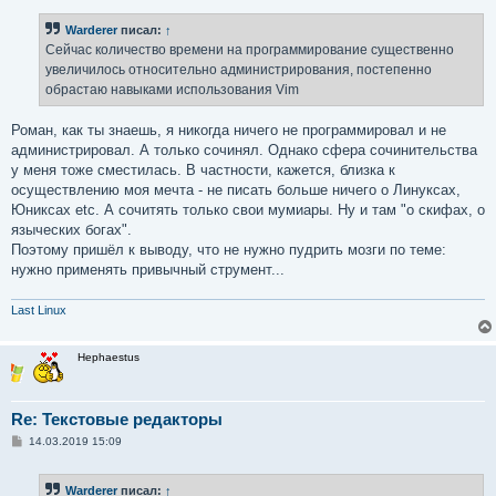
Warderer
писал:
↑
Сейчас количество времени на программирование существенно
увеличилось относительно администрирования, постепенно
обрастаю навыками использования Vim
Роман, как ты знаешь, я никогда ничего не программировал и не
администрировал. А только сочинял. Однако сфера сочинительства
у меня тоже сместилась. В частности, кажется, близка к
осуществлению моя мечта - не писать больше ничего о Линуксах,
Юниксах etc. А сочитять только свои мумиары. Ну и там "о скифах, о
языческих богах".
Поэтому пришёл к выводу, что не нужно пудрить мозги по теме:
нужно применять привычный струмент...
Last Linux
Hephaestus
Re: Текстовые редакторы
С
14.03.2019 15:09
о
о
б
Warderer
писал:
↑
щ