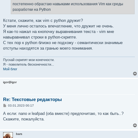
е
постепенно обрастаю навыками использования Vim как среды
н
разработки на Python
и
е
Кстати, скажите, как vim с python дружит?
У меня лично осталось впечатление, что дружит не очень.
Я как-то нажал на кнопочку выравнивания текста - vim мне
навыравнивал строки в python-скрипте.
С тех пор к python близко не подхожу - семантически значимые
отступы находятся за гранью моего понимания.
Пускай скрипят мои конечности.
Я - повелитель бесконечности...
Мой блог
igor@igor
Re: Текстовые редакторы
С
03.01.2023 00:17
о
о
А если: nano и leafpad (оба вместе) предпочитаю, то как быть..?
б
Скажите, пожалуйста.
щ
е
н
и
bars
е