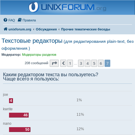
FAQ
Правила
unixforum.org
Обсуждения
Прочие тематические беседы
Текстовые редакторы
(для редактирования plain-text, без
оформления.)
Модератор:
Модераторы разделов
Страница
7
из
7
1
3
4
5
6
7
Пред.
208 сообщений
…
Каким редактором текста вы пользуетесь?
Чаще всего я пользуюсь:
joe
1%
4
kwrite
11%
46
nano
12%
50