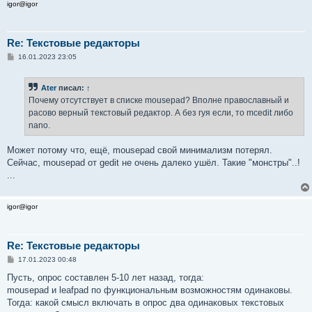
igor@igor
Re: Текстовые редакторы
С
16.01.2023 23:05
о
о
б
Ater
писал:
↑
щ
е
Почему отсутствует в списке mousepad? Вполне православный и
н
расово верный текстовый редактор. А без гуя если, то mcedit либо
и
е
nano.
Может потому что, ещё, mousepad свой минимализм потерял.
Сейчас, mousepad от gedit не очень далеко ушёл. Такие "монстры"..!
...
igor@igor
Re: Текстовые редакторы
С
17.01.2023 00:48
о
о
Пусть, опрос составлен 5-10 лет назад, тогда:
б
mousepad и leafpad по функциональным возможностям одинаковы.
щ
е
Тогда: какой смысл включать в опрос два одинаковых текстовых
н