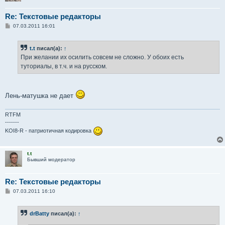
Re: Текстовые редакторы
С
07.03.2011 16:01
о
о
б
t.t
писал(а):
↑
щ
е
При желании их осилить совсем не сложно. У обоих есть
н
туториалы, в т.ч. и на русском.
и
е
Лень-матушка не дает
RTFM
-------
KOI8-R - патриотичная кодировка
t.t
Бывший модератор
Re: Текстовые редакторы
С
07.03.2011 16:10
о
о
б
drBatty
писал(а):
↑
щ
е