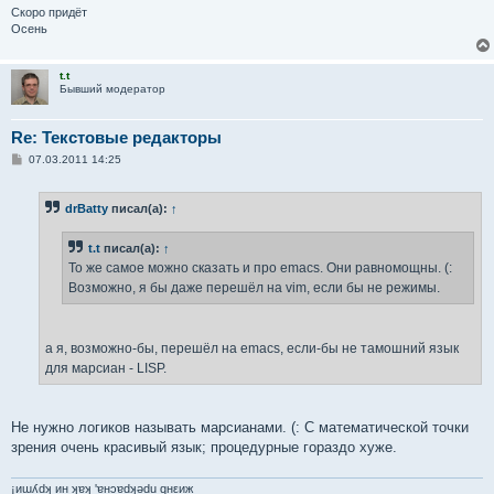
Скоро придёт
Осень
t.t
Бывший модератор
Re: Текстовые редакторы
С
07.03.2011 14:25
о
о
б
drBatty
писал(а):
↑
щ
е
н
t.t
писал(а):
↑
и
е
То же самое можно сказать и про emacs. Они равномощны. (:
Возможно, я бы даже перешёл на vim, если бы не режимы.
а я, возможно-бы, перешёл на emacs, если-бы не тамошний язык
для марсиан - LISP.
Не нужно логиков называть марсианами. (: С математической точки
зрения очень красивый язык; процедурные гораздо хуже.
¡иɯʎdʞ ин ʞɐʞ 'ɐнɔɐdʞǝdu qнεиж