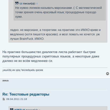
н
t.t
писал(а):
↑
и
е
Не нужно логиков называть марсианами. (: С математической
точки зрения очень красивый язык; процедурные гораздо
хуже.
ладно. не марсиане, а теоретики. на практике это ИМХО криво и
медленно (хотя пишется красиво). и мозг ломать не хочется. уж
лучше BrainFuck. ИМХО.
На практике большинство диалектов лиспа работают быстрее
популярных процедурных скриптовых языков, а некоторые даже
далеко не во всём медленнее си.
¡иɯʎdʞ ин ʞɐʞ 'ɐнɔɐdʞǝdu qнεиж
awua
Re: Текстовые редакторы
С
09.04.2011 21:18
о
о
б
KPETuH
писал(а):
↑