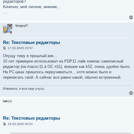
редакторов?
и
е
Конечно, моё личное, мнение...
...
SergeyIT
Re: Текстовые редакторы
С
17.02.2025 23:57
о
о
Опущу тему в прошлый век...
б
10 лет примерно использовал на PDP11 лайк компах самописный
щ
е
редактор (на macro-11 в ОС rt11), внешне как k52, очень удобно было.
н
На PC-шках пришлось переучиваться... хотя можно было и
и
е
переписать свой. А сейчас все равно какой, обычно встроенный.
Извините, я все еще учусь
MiK13
Re: Текстовые редакторы
С
25.03.2025 00:51
о
о