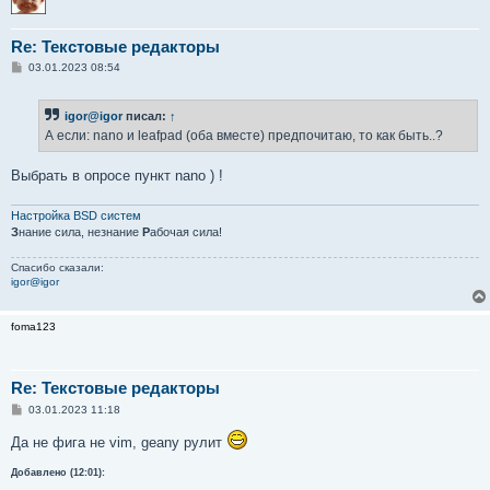
Re: Текстовые редакторы
С
03.01.2023 08:54
о
о
б
igor@igor
писал:
↑
щ
е
А если: nano и leafpad (оба вместе) предпочитаю, то как быть..?
н
и
е
Выбрать в опросе пункт nano ) !
Настройка BSD систем
З
нание сила, незнание
Р
абочая сила!
Спасибо сказали:
igor@igor
foma123
Re: Текстовые редакторы
С
03.01.2023 11:18
о
о
Да не фига не vim, geany рулит
б
щ
Добавлено (12:01):
е
н