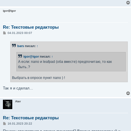
igor@igor
Re: Текстовые редакторы
С
04.01.2023 00:07
о
о
б
bars
писал:
↑
щ
е
н
igor@igor
писал:
↑
и
е
А если: nano и leafpad (оба вместе) предпочитаю, то как
быть..?
Выбрать в опросе пункт nano ) !
Так я и сделал...
Ater
Re: Текстовые редакторы
С
16.01.2023 20:22
о
о