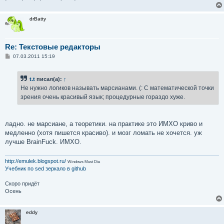
drBatty
Re: Текстовые редакторы
С
07.03.2011 15:19
о
о
б
t.t
писал(а):
↑
щ
е
Не нужно логиков называть марсианами. (: С математической точки
н
зрения очень красивый язык; процедурные гораздо хуже.
и
е
ладно. не марсиане, а теоретики. на практике это ИМХО криво и
медленно (хотя пишется красиво). и мозг ломать не хочется. уж
лучше BrainFuck. ИМХО.
http://emulek.blogspot.ru/
Windows Must Die
Учебник по sed
зеркало в github
Скоро придёт
Осень
eddy