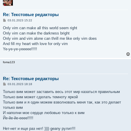
Re: Текстовые редакторы
С
03.01.2023 15:22
о
о
Only vim can make all this world seem right
б
Only vim can make the darkness bright
щ
е
Only vim and vim alone can thrill me like only vim does
н
And fill my heart with love for only vim
и
е
Ye-ye-ye-yeeeee!!!!!
foma123
Re: Текстовые редакторы
С
03.01.2023 18:18
о
о
Только вим может заставить весь этот мир казаться правильным
б
Только вим может сделать темноту яркой
щ
е
Только вим и я один можем взволновать меня так, как это делает
н
только вим
и
е
И наполни мое сердце любовью только к вим
Йе-йе-йе-ееее!!!!!
Нет-нет и еще раз нет! )))) geany рулит!!!