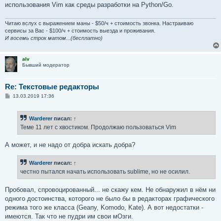
е
использования Vim как среды разработки на Python/Go.
Читаю вслух с выражением маны - $50/ч + стоимость звонка. Настраиваю
сервисы за Вас - $100/ч + стоимость выезда и проживания.
И восемь строк матом...(бесплатно)
alv
Бывший модератор
Re: Текстовые редакторы
С
13.03.2019 17:36
о
о
б
Warderer
писал:
↑
щ
е
Теме 11 лет с хвостиком. Продолжаю пользоваться Vim
н
и
е
А может, и не надо от добра искать добра?
Warderer
писал:
↑
честно пытался начать использовать sublime, но не осилил.
Пробовал, спровоцированный... не скажу кем. Не обнаружил в нём ни
одного достоинства, которого не было бы в редакторах графического
режима того же класса (Geany, Komodo, Kate). А вот недостатки -
имеются. Так что не пудри им свои мОзги.