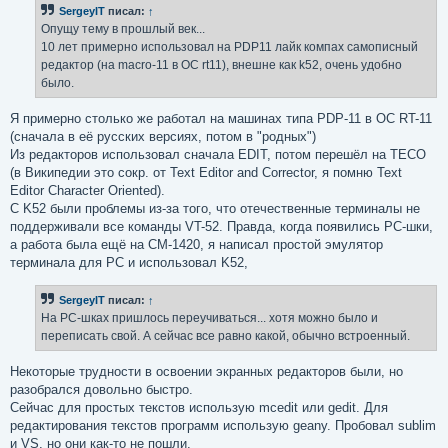
б
SergeyIT
писал:
↑
щ
е
Опущу тему в прошлый век...
н
10 лет примерно использовал на PDP11 лайк компах самописный
и
е
редактор (на macro-11 в ОС rt11), внешне как k52, очень удобно
было.
Я примерно столько же работал на машинах типа PDP-11 в ОС RT-11
(сначала в её русских версиях, потом в "родных")
Из редакторов использовал сначала EDIT, потом перешёл на TECO
(в Википедии это сокр. от Text Editor and Corrector, я помню Text
Editor Character Oriented).
С K52 были проблемы из-за того, что отечественные терминалы не
поддерживали все команды VT-52. Правда, когда появились PC-шки,
а работа была ещё на СМ-1420, я написал простой эмулятор
терминала для PC и использовал K52,
SergeyIT
писал:
↑
На PC-шках пришлось переучиваться... хотя можно было и
переписать свой. А сейчас все равно какой, обычно встроенный.
Некоторые трудности в освоении экранных редакторов были, но
разобрался довольно быстро.
Сейчас для простых текстов использую mcedit или gedit. Для
редактирования текстов программ использую geany. Пробовал sublim
и VS, но они как-то не пошли.