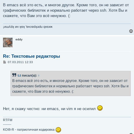
В emacs всё это есть, и многое другое. Кроме того, он не зависит от
графических библиотек и нормально работает через ssh. Хотя Вы и
скажете, что Вам это всё ненужно. (:
¡иɯʎdʞ ин ʞɐʞ 'ɐнɔɐdʞǝdu qнεиж
eddy
Re: Текстовые редакторы
С
07.03.2011 12:33
о
о
б
t.t
писал(а):
↑
щ
е
В emacs всё это есть, и многое другое. Кроме того, он не зависит от
н
графических библиотек и нормально работает через ssh. Хотя Вы и
и
е
скажете, что Вам это всё ненужно. (:
Нет, я скажу честно: ни emacs, ни vim я не осилил
RTFM
-------
KOI8-R - патриотичная кодировка