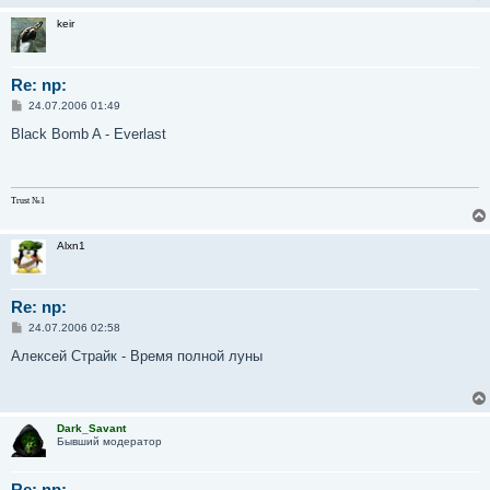
н
и
keir
е
Re: np:
С
24.07.2006 01:49
о
о
Black Bomb A - Everlast
б
щ
е
н
и
Trust №1
е
Alxn1
Re: np:
С
24.07.2006 02:58
о
о
Алексей Страйк - Время полной луны
б
щ
е
н
и
Dark_Savant
е
Бывший модератор
Re: np: