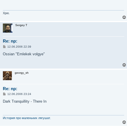
щ
е
н
и
Хрю.
е
Sergey T
Re: np:
С
12.06.2006 22:39
о
о
Ossian "Emlekek volgye"
б
щ
е
н
и
georgy_sh
е
Re: np:
С
12.06.2006 23:24
о
о
Dark Tranquillity - There In
б
щ
е
н
и
История про маленьких лягушат.
е