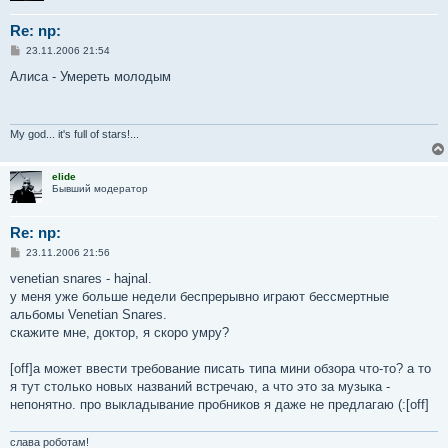
Re: np:
С
23.11.2006 21:54
о
о
Алиса - Умереть молодым
б
щ
е
н
и
My god... it's full of stars!...
е
elide
Бывший модератор
Re: np:
С
23.11.2006 21:56
о
о
venetian snares - hajnal.
б
у меня уже больше недели беспрерывно играют бессмертные
щ
е
альбомы Venetian Snares.
н
скажите мне, доктор, я скоро умру?
и
е
[off]а может ввести требование писать типа мини обзора что-то? а то
я тут столько новых названий встречаю, а что это за музыка -
непонятно. про выкладывание пробников я даже не предлагаю (:[off]
слава роботам!