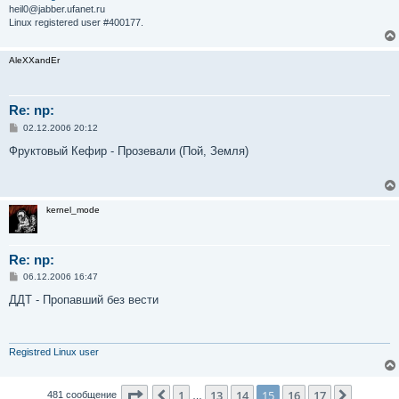
heil0@jabber.ufanet.ru
Linux registered user #400177.
AleXXandEr
Re: np:
С
02.12.2006 20:12
о
о
Фруктовый Кефир - Прозевали (Пой, Земля)
б
щ
е
н
и
kernel_mode
е
Re: np:
С
06.12.2006 16:47
о
о
ДДТ - Пропавший без вести
б
щ
е
н
и
Registred Linux user
е
Страница
15
из
17
1
13
14
15
16
17
Пред.
След.
481 сообщение
…