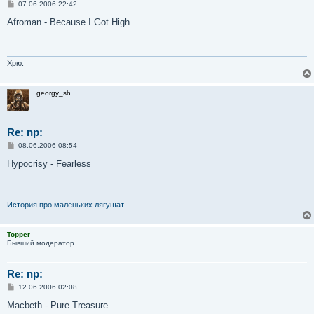
С
07.06.2006 22:42
о
о
Afroman - Because I Got High
б
щ
е
н
и
Хрю.
е
georgy_sh
Re: np:
С
08.06.2006 08:54
о
о
Hypocrisy - Fearless
б
щ
е
н
и
История про маленьких лягушат.
е
Topper
Бывший модератор
Re: np:
С
12.06.2006 02:08
о
о
Macbeth - Pure Treasure
б