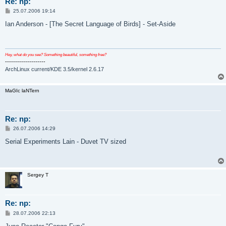
Re: np:
С
25.07.2006 19:14
о
о
Ian Anderson - [The Secret Language of Birds] - Set-Aside
б
щ
е
н
и
Hey, what do you see? Something beautiful, something free?
е
--------------------
ArchLinux current/KDE 3.5/kernel 2.6.17
MaGIc laNTern
Re: np:
С
26.07.2006 14:29
о
о
Serial Experiments Lain - Duvet TV sized
б
щ
е
н
и
Sergey T
е
Re: np:
С
28.07.2006 22:13
о
о