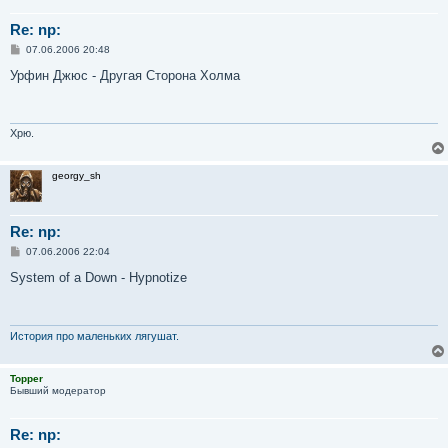
Re: np:
С
07.06.2006 20:48
о
о
Урфин Джюс - Другая Сторона Холма
б
щ
е
н
и
Хрю.
е
georgy_sh
Re: np:
С
07.06.2006 22:04
о
о
System of a Down - Hypnotize
б
щ
е
н
и
История про маленьких лягушат.
е
Topper
Бывший модератор
Re: np: