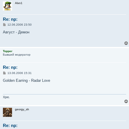
Alxn1
Re: np:
С
12.06.2006 23:50
о
о
Август - Демон
б
щ
е
н
и
Topper
е
Бывший модератор
Re: np:
С
13.06.2006 15:31
о
о
Golden Earring - Radar Love
б
щ
е
н
и
Хрю.
е
georgy_sh
Re: np: