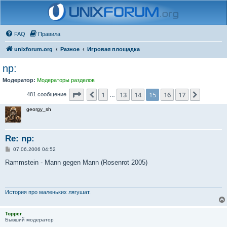
FAQ
Правила
unixforum.org
Разное
Игровая площадка
np:
Модератор:
Модераторы разделов
Страница
15
из
17
1
13
14
15
16
17
Пред.
След.
481 сообщение
…
georgy_sh
Re: np:
С
07.06.2006 04:52
о
о
Rammstein - Mann gegen Mann (Rosenrot 2005)
б
щ
е
н
и
История про маленьких лягушат.
е
Topper
Бывший модератор