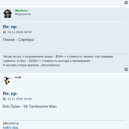
Warderer
Модератор
Re: np:
С
24.11.2006 08:59
о
о
Пикник - Серебра!
б
щ
е
н
и
Читаю вслух с выражением маны - $50/ч + стоимость звонка. Настраиваю
е
сервисы за Вас - $100/ч + стоимость выезда и проживания.
И восемь строк матом...(бесплатно)
heil0
Re: np:
С
24.11.2006 10:09
о
о
Bob Dylan - Mr.Tambourine Man
б
щ
е
н
и
iMisanthrop
е
heil0's blog