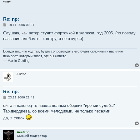
vinny
Re: np:
С
18.11.2006 00:21
о
о
Слушаю, как ветер стучит форточкой в жалюзи. год 2006. (по поводу
б
названия альбома -- к ветру, я не в курсе)
щ
е
н
и
Всегда пишите код так, будто сопровождать его будет склонный к насилию
е
психопат, который знает, где вы живете.
— Martin Golding
Juliette
Re: np:
С
23.11.2006 21:42
о
о
ой, а я наконец-то нашла полный сборник "иронии судьбы"
б
Таривердиева, со всеми мелодиями, не только песнями
щ
е
да, я совок
н
и
е
Aectann
Бывший модератор