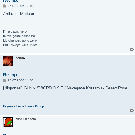
С
25.07.2006 12:10
о
о
Anthrax - Medusa
б
щ
е
н
и
I'm a tragic hero
е
In this game called life
My chances go to zero
But I always will survive
Arceny
Re: np:
С
25.07.2006 14:00
о
о
[Nipponsei] GUN x SWORD O.S.T / Nakagawa Koutarou - Desert Rose
б
щ
е
н
и
Bryansk Linux Users Group
е
Mind Freedom