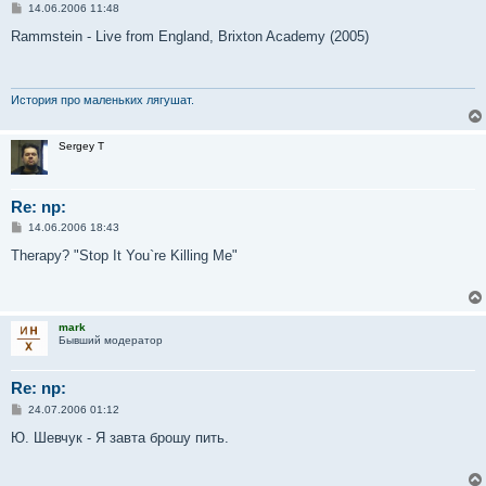
С
14.06.2006 11:48
о
о
Rammstein - Live from England, Brixton Academy (2005)
б
щ
е
н
и
История про маленьких лягушат.
е
Sergey T
Re: np:
С
14.06.2006 18:43
о
о
Therapy? "Stop It You`re Killing Me"
б
щ
е
н
и
mark
е
Бывший модератор
Re: np:
С
24.07.2006 01:12
о
о
Ю. Шевчук - Я завта брошу пить.
б
щ
е