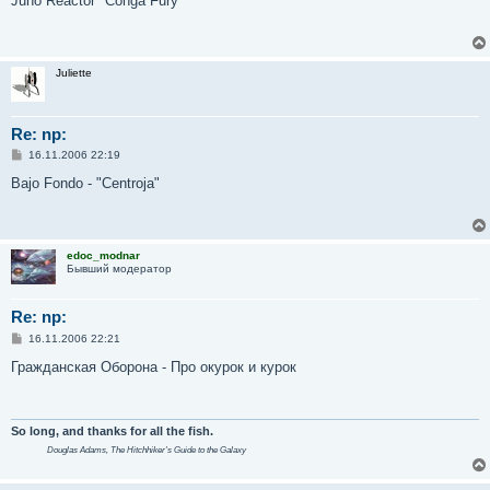
Juno Reactor "Conga Fury"
б
щ
е
н
и
Juliette
е
Re: np:
С
16.11.2006 22:19
о
о
Bajo Fondo - "Centroja"
б
щ
е
н
и
edoc_modnar
е
Бывший модератор
Re: np:
С
16.11.2006 22:21
о
о
Гражданская Оборона - Про окурок и курок
б
щ
е
н
и
So long, and thanks for all the fish.
е
Douglas Adams,
The Hitchhiker's Guide to the Galaxy