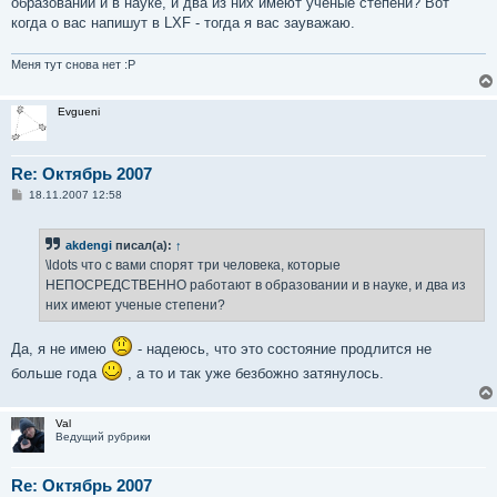
образовании и в науке, и два из них имеют ученые степени? Вот
когда о вас напишут в LXF - тогда я вас зауважаю.
Меня тут снова нет :P
Evgueni
Re: Октябрь 2007
С
18.11.2007 12:58
о
о
б
akdengi
писал(а):
↑
щ
е
\ldots что с вами спорят три человека, которые
н
НЕПОСРЕДСТВЕННО работают в образовании и в науке, и два из
и
е
них имеют ученые степени?
Да, я не имею
- надеюсь, что это состояние продлится не
больше года
, а то и так уже безбожно затянулось.
Val
Ведущий рубрики
Re: Октябрь 2007