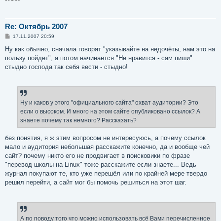
Re: Октябрь 2007
С
17.11.2007 20:59
о
о
Ну как обычно, сначала говорят "указывайте на недочёты, нам это на
б
пользу пойдет", а потом начинается "Не нравится - сам пиши"
щ
е
стыдно господа так себя вести - стыдно!
н
и
е
Ну и каков у этого "официального сайта" охват аудитории? Это
если о высоком. И много на этом сайте опубликовано ссылок? А
знаете почему так немного? Рассказать?
без понятия, я ж этим вопросом не интересуюсь, а почему ссылок
мало и аудитория небольшая расскажите конечно, да и вообще чей
сайт? почему никто его не продвигает в поисковики по фразе
"перевод школы на Linux" тоже расскажите если знаете... Ведь
журнал покупают те, кто уже перешёл или по крайней мере твердо
решил перейти, а сайт мог бы помочь решиться на этот шаг.
А по поводу того что можно использовать всё Вами перечисленное