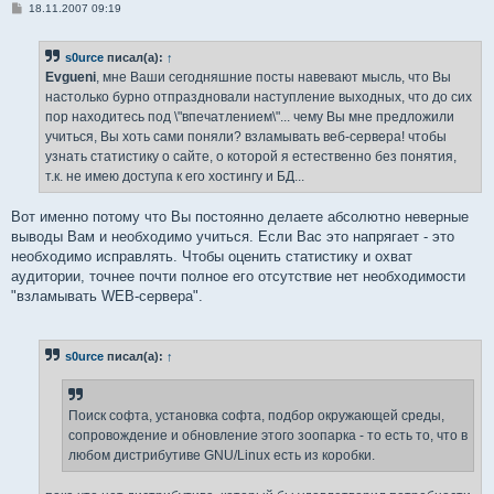
С
18.11.2007 09:19
о
о
б
s0urce
писал(а):
↑
щ
е
Evgueni
, мне Ваши сегодняшние посты навевают мысль, что Вы
н
настолько бурно отпраздновали наступление выходных, что до сих
и
е
пор находитесь под \"впечатлением\"... чему Вы мне предложили
учиться, Вы хоть сами поняли? взламывать веб-сервера! чтобы
узнать статистику о сайте, о которой я естественно без понятия,
т.к. не имею доступа к его хостингу и БД...
Вот именно потому что Вы постоянно делаете абсолютно неверные
выводы Вам и необходимо учиться. Если Вас это напрягает - это
необходимо исправлять. Чтобы оценить статистику и охват
аудитории, точнее почти полное его отсутствие нет необходимости
"взламывать WEB-сервера".
s0urce
писал(а):
↑
Поиск софта, установка софта, подбор окружающей среды,
сопровождение и обновление этого зоопарка - то есть то, что в
любом дистрибутиве GNU/Linux есть из коробки.