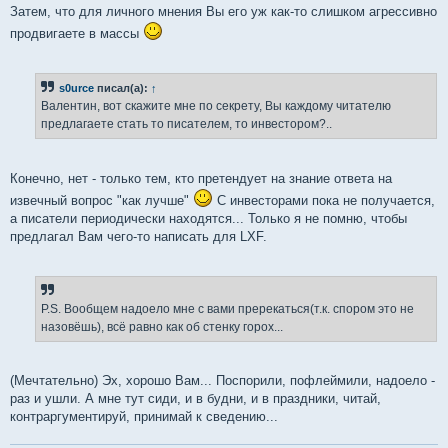
Затем, что для личного мнения Вы его уж как-то слишком агрессивно
продвигаете в массы
s0urce
писал(а):
↑
Валентин, вот скажите мне по секрету, Вы каждому читателю
предлагаете стать то писателем, то инвестором?..
Конечно, нет - только тем, кто претендует на знание ответа на
извечный вопрос "как лучше"
С инвесторами пока не получается,
а писатели периодически находятся... Только я не помню, чтобы
предлагал Вам чего-то написать для LXF.
P.S. Вообщем надоело мне с вами пререкаться(т.к. спором это не
назовёшь), всё равно как об стенку горох...
(Мечтательно) Эх, хорошо Вам... Поспорили, пофлеймили, надоело -
раз и ушли. А мне тут сиди, и в будни, и в праздники, читай,
контраргументируй, принимай к сведению...