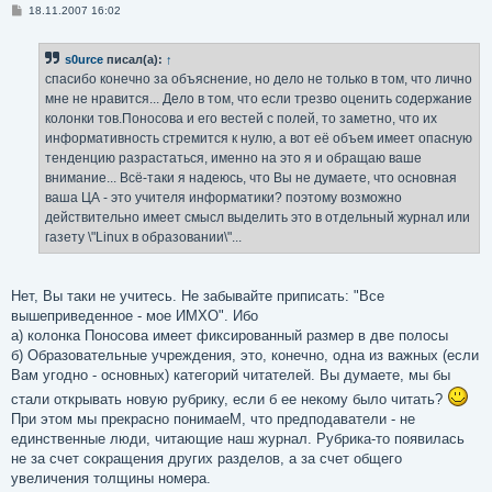
С
18.11.2007 16:02
о
о
б
s0urce
писал(а):
↑
щ
е
спасибо конечно за объяснение, но дело не только в том, что лично
н
мне не нравится... Дело в том, что если трезво оценить содержание
и
е
колонки тов.Поносова и его вестей с полей, то заметно, что их
информативность стремится к нулю, а вот её объем имеет опасную
тенденцию разрастаться, именно на это я и обращаю ваше
внимание... Всё-таки я надеюсь, что Вы не думаете, что основная
ваша ЦА - это учителя информатики? поэтому возможно
действительно имеет смысл выделить это в отдельный журнал или
газету \"Linux в образовании\"...
Нет, Вы таки не учитесь. Не забывайте приписать: "Все
вышеприведенное - мое ИМХО". Ибо
а) колонка Поносова имеет фиксированный размер в две полосы
б) Образовательные учреждения, это, конечно, одна из важных (если
Вам угодно - основных) категорий читателей. Вы думаете, мы бы
стали открывать новую рубрику, если б ее некому было читать?
При этом мы прекрасно понимаеМ, что предподаватели - не
единственные люди, читающие наш журнал. Рубрика-то появилась
не за счет сокращения других разделов, а за счет общего
увеличения толщины номера.