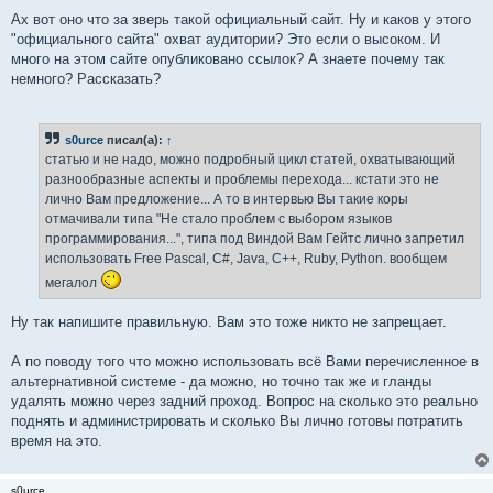
Ах вот оно что за зверь такой официальный сайт. Ну и каков у этого
"официального сайта" охват аудитории? Это если о высоком. И
много на этом сайте опубликовано ссылок? А знаете почему так
немного? Рассказать?
s0urce
писал(а):
↑
статью и не надо, можно подробный цикл статей, охватывающий
разнообразные аспекты и проблемы перехода... кстати это не
лично Вам предложение... А то в интервью Вы такие коры
отмачивали типа "Не стало проблем с выбором языков
программирования...", типа под Виндой Вам Гейтс лично запретил
использовать Free Pascal, C#, Java, C++, Ruby, Python. вообщем
мегалол
Ну так напишите правильную. Вам это тоже никто не запрещает.
А по поводу того что можно использовать всё Вами перечисленное в
альтернативной системе - да можно, но точно так же и гланды
удалять можно через задний проход. Вопрос на сколько это реально
поднять и администрировать и сколько Вы лично готовы потратить
время на это.
s0urce