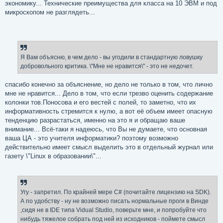
экономику... Технические преимущества для класса на 10 ЭВМ и под
микроскопом не разглядеть...
Я Вам объясню, в чем дело - вы угодили в стандартную ловушку
добровольного критика. \"Мне не нравится\" - это не недочет.
спасибо конечно за объяснение, но дело не только в том, что лично
мне не нравится... Дело в том, что если трезво оценить содержание
колонки тов.Поносова и его вестей с полей, то заметно, что их
информативность стремится к нулю, а вот её объем имеет опасную
тенденцию разрастаться, именно на это я и обращаю ваше
внимание... Всё-таки я надеюсь, что Вы не думаете, что основная
ваша ЦА - это учителя информатики? поэтому возможно
действительно имеет смысл выделить это в отдельный журнал или
газету \"Linux в образовании\"...
Угу - запретил. По крайней мере C# (почитайте лицензию на SDK).
А по удобству - ну не возможно писать нормальные проги в Винде
,сидя не в IDE типа Vidual Studio, поверьте мне, и попробуйте что
нибудь тяжелое собрать под ней из исходников - поймете смысл