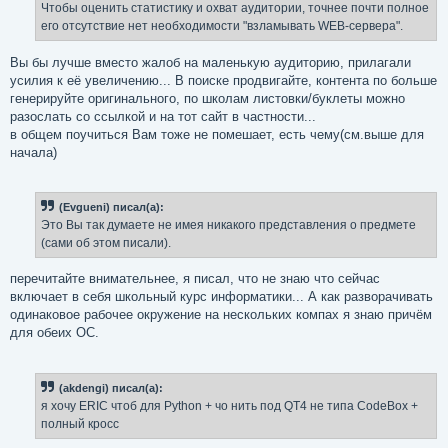
е
Чтобы оценить статистику и охват аудитории, точнее почти полное
н
его отсутствие нет необходимости "взламывать WEB-сервера".
и
е
Вы бы лучше вместо жалоб на маленькую аудиторию, прилагали
усилия к её увеличению... В поиске продвигайте, контента по больше
генерируйте оригинального, по школам листовки/буклеты можно
разослать со ссылкой и на тот сайт в частности...
в общем поучиться Вам тоже не помешает, есть чему(см.выше для
начала)
(Evgueni) писал(а):
Это Вы так думаете не имея никакого представления о предмете
(сами об этом писали).
перечитайте внимательнее, я писал, что не знаю что сейчас
включает в себя школьный курс информатики... А как разворачивать
одинаковое рабочее окружение на нескольких компах я знаю причём
для обеих ОС.
(akdengi) писал(а):
я хочу ERIC чтоб для Python + чо нить под QT4 не типа CodeBox +
полный кросс