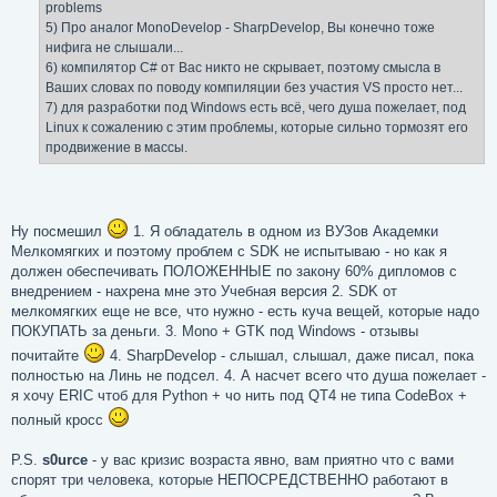
problems
5) Про аналог MonoDevelop - SharpDevelop, Вы конечно тоже
нифига не слышали...
6) компилятор C# от Вас никто не скрывает, поэтому смысла в
Ваших словах по поводу компиляции без участия VS просто нет...
7) для разработки под Windows есть всё, чего душа пожелает, под
Linux к сожалению с этим проблемы, которые сильно тормозят его
продвижение в массы.
Ну посмешил
1. Я обладатель в одном из ВУЗов Академки
Мелкомягких и поэтому проблем с SDK не испытываю - но как я
должен обеспечивать ПОЛОЖЕННЫЕ по закону 60% дипломов с
внедрением - нахрена мне это Учебная версия 2. SDK от
мелкомягких еще не все, что нужно - есть куча вещей, которые надо
ПОКУПАТЬ за деньги. 3. Mono + GTK под Windows - отзывы
почитайте
4. SharpDevelop - слышал, слышал, даже писал, пока
полностью на Линь не подсел. 4. А насчет всего что душа пожелает -
я хочу ERIC чтоб для Python + чо нить под QT4 не типа CodeBox +
полный кросс
P.S.
s0urce
- у вас кризис возраста явно, вам приятно что с вами
спорят три человека, которые НЕПОСРЕДСТВЕННО работают в