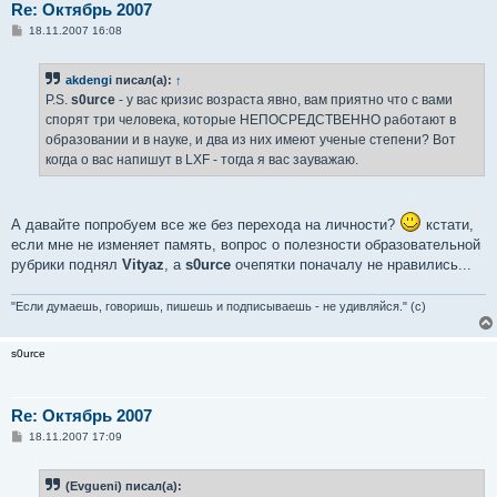
Re: Октябрь 2007
С
18.11.2007 16:08
о
о
б
akdengi
писал(а):
↑
щ
е
P.S.
s0urce
- у вас кризис возраста явно, вам приятно что с вами
н
спорят три человека, которые НЕПОСРЕДСТВЕННО работают в
и
е
образовании и в науке, и два из них имеют ученые степени? Вот
когда о вас напишут в LXF - тогда я вас зауважаю.
А давайте попробуем все же без перехода на личности?
кстати,
если мне не изменяет память, вопрос о полезности образовательной
рубрики поднял
Vityaz
, а
s0urce
очепятки поначалу не нравились...
"Если думаешь, говоришь, пишешь и подписываешь - не удивляйся." (с)
s0urce
Re: Октябрь 2007
С
18.11.2007 17:09
о
о
б
(Evgueni) писал(а):
щ