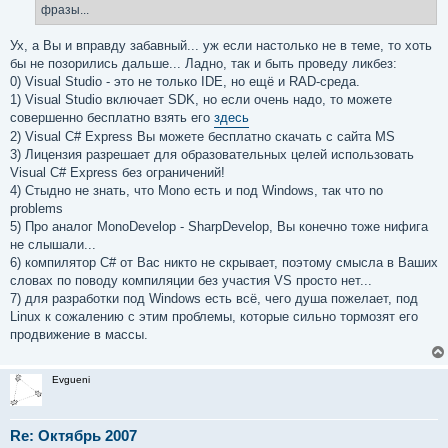
фразы...
Ух, а Вы и вправду забавный... уж если настолько не в теме, то хоть
бы не позорились дальше... Ладно, так и быть проведу ликбез:
0) Visual Studio - это не только IDE, но ещё и RAD-среда.
1) Visual Studio включает SDK, но если очень надо, то можете
совершенно бесплатно взять его
здесь
2) Visual C# Express Вы можете бесплатно скачать с сайта MS
3) Лицензия разрешает для образовательных целей использовать
Visual C# Express без ограничений!
4) Стыдно не знать, что Mono есть и под Windows, так что no
problems
5) Про аналог MonoDevelop - SharpDevelop, Вы конечно тоже нифига
не слышали...
6) компилятор C# от Вас никто не скрывает, поэтому смысла в Ваших
словах по поводу компиляции без участия VS просто нет...
7) для разработки под Windows есть всё, чего душа пожелает, под
Linux к сожалению с этим проблемы, которые сильно тормозят его
продвижение в массы.
Evgueni
Re: Октябрь 2007