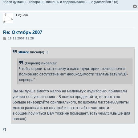
"Если думаешь, говоришь, пишешь и подписываешь - не удивляйся." (с)
Evgueni
Re: Октябрь 2007
С
18.11.2007 21:28
о
о
б
s0urce
писал(а):
↑
щ
е
н
(Evgueni) писал(а):
и
е
Чтобы оценить статистику и охват аудитории, точнее почти
полное его отсутствие нет необходимости "взламывать WEB-
сервера".
Вы бы лучше вместо жалоб на маленькую аудиторию, прилагали
усилия к её увеличению... В поиске продвигайте, контента по
больше генерируйте оригинального, по школам листовки/буклеты
можно разослать со ссылкой и на тот сайт в частности...
в общем поучиться Вам тоже не помешает, есть чему(см.выше для
начала)
Я