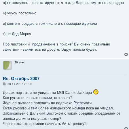
а) не жалуюсь - констатирую то, что для Вас почему-то не очевидно
б) учусь постоянно
в) контент создаю в том числе и с помощью журнала
г) не Дед Мороз.
Про листовки и "продвижение в поиске" Вы очень правильно
заметили - займитесь на досуге. Вдруг польза будет.
Nicolas
Re: Октябрь 2007
С
30.11.2007 09:19
о
о
До сих пор так и не увидел ни МОПСа ни d
a
sktopa
б
Как ругаться с почтовиками, кто знает?
щ
е
Журнал пытался получать по подписке Роспечати.
н
Октябрьского и тем более ноябрьского номера пока не увидал.
и
е
Забайкальей с Дальним Востоком с каким средним опозданием от
анонса должны получать номер?
Через сколько времени начинать бить тревогу?