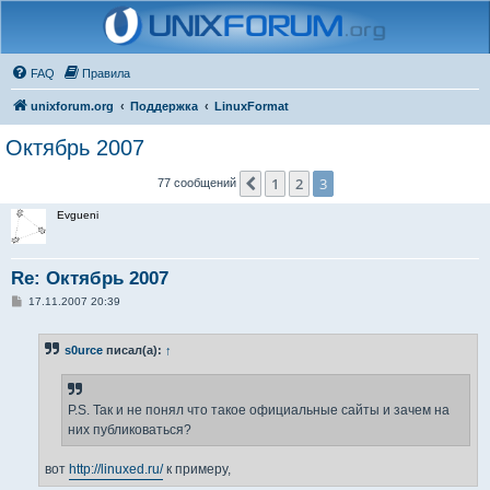
FAQ
Правила
unixforum.org
Поддержка
LinuxFormat
Октябрь 2007
1
2
3
Пред.
77 сообщений
Evgueni
Re: Октябрь 2007
С
17.11.2007 20:39
о
о
б
s0urce
писал(а):
↑
щ
е
н
и
е
P.S. Так и не понял что такое официальные сайты и зачем на
них публиковаться?
вот
http://linuxed.ru/
к примеру,