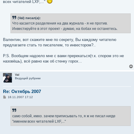
всех читателей LXF,..."
(Val) писал(а):
Что касается разделения на два журнала - я не против.
Инвестируйте в этот проект - думаю, на бобах не останетесь.
Валентин, вот скажите мне по секрету, Вы каждому читателю
предлагаете стать то писателем, то инвестором?..
P.S. Вообщем надоело мне с вами пререкаться(т.к. спором это не
назовёшь), всё равно как об стенку горох...
Val
Ведущий рубрики
Re: Октябрь 2007
С
18.11.2007 17:12
о
о
б
щ
е
само собой, имхо. зачем приписывать то, я ж не писал нигде
н
"именем всех читателей LXF,..."
и
е