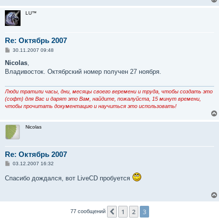
LU™
Re: Октябрь 2007
С
30.11.2007 09:48
о
о
Nicolas
,
б
Владивосток. Октябрский номер получен 27 ноября.
щ
е
н
и
Люди тратили часы, дни, месяцы своего веремени и труда, чтобы создать это
е
(софт) для Вас и дарят это Вам, найдите, пожалуйста, 15 минут времени,
чтобы прочитать документацию и научиться это использовать!
Nicolas
Re: Октябрь 2007
С
03.12.2007 16:32
о
о
Спасибо дождался, вот LiveCD пробуется
б
щ
е
н
и
е
1
2
3
Пред.
77 сообщений