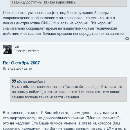
задницу доступны, как Вы выразились..
Поиск софта, установка софта, подбор окружающей среды,
сопровождение и обновление этого зоопарка - то есть то, что в
любом дистрибутиве GNU/Linux есть из коробки. "Из коробки"
значительно сокращает время на вышеупомянутые технические
действия и оставляет больше времени непосредственно на занятие.
Val
Ведущий рубрики
Re: Октябрь 2007
С
17.11.2007 21:45
о
о
б
s0urce
писал(а):
↑
щ
е
Ну как обычно, сначала говорят "указывайте на недочёты, нам это
н
на пользу пойдет", а потом начинается "Не нравится - сам пиши"
и
е
стыдно господа так себя вести - стыдно!
Вот именно, стыдно. Я Вам объясню, в чем дело - вы угодили в
стандартную ловушку добровольного критика. "Мне не нравится" -
это
не
недочет. Это Ваше личное мнение, в ответ на которое Вам
корректно намекнули, что Вы - не единственный читатель LXF и есть