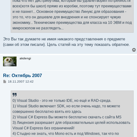
пока что нет дистрибутива, который бы удовлетворил потребности
всех(хотя бы школ) прямо из коробки, поэтому тут преимуществами
и не пахнет... Основное преимущество Линукс для образования -
это то, что он дешевле для внедрения и не спонсирует чужую
экономику... Технические преимущества для класса на 10 ЭВМ и под
микроскопом не разглядеть...
Это Вы так думаете не имея никакого представления о предмете
(сами об этом писали). Цель статей на эту тему показать обратное.
akdengi
Re: Октябрь 2007
С
18.11.2007 12:42
о
о
б
щ
е
0) Visual Studio - это не только IDE, но ещё и RAD-среда.
н
1) Visual Studio включает SDK, но если очень надо, то можете
и
е
совершенно бесплатно взять его здесь
2) Visual C# Express Вы можете бесплатно скачать с сайта MS
3) Лицензия разрешает для образовательных целей использовать
Visual C# Express без ограничений!
4) Стыдно не знать, что Mono есть и под Windows, так что no