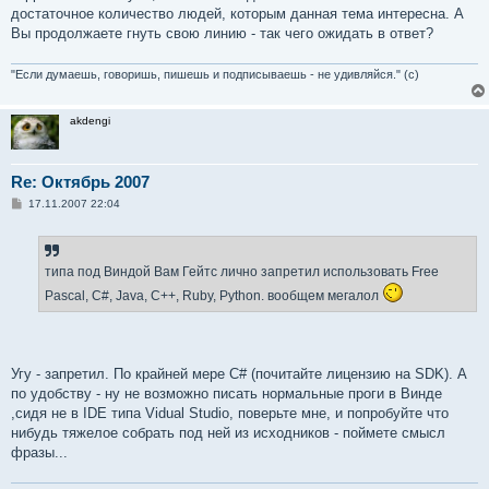
достаточное количество людей, которым данная тема интересна. А
Вы продолжаете гнуть свою линию - так чего ожидать в ответ?
"Если думаешь, говоришь, пишешь и подписываешь - не удивляйся." (с)
akdengi
Re: Октябрь 2007
С
17.11.2007 22:04
о
о
б
щ
е
типа под Виндой Вам Гейтс лично запретил использовать Free
н
и
Pascal, C#, Java, C++, Ruby, Python. вообщем мегалол
е
Угу - запретил. По крайней мере C# (почитайте лицензию на SDK). А
по удобству - ну не возможно писать нормальные проги в Винде
,сидя не в IDE типа Vidual Studio, поверьте мне, и попробуйте что
нибудь тяжелое собрать под ней из исходников - поймете смысл
фразы...