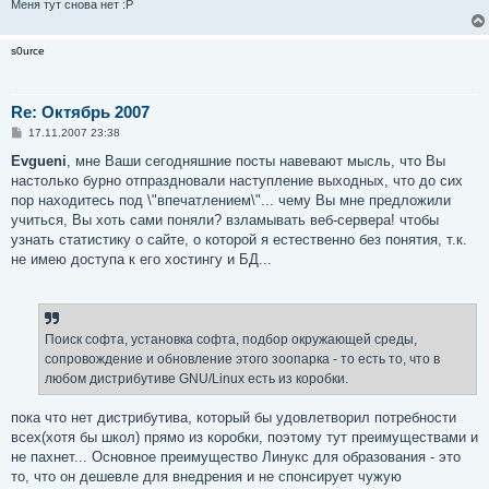
Меня тут снова нет :P
s0urce
Re: Октябрь 2007
С
17.11.2007 23:38
о
о
Evgueni
, мне Ваши сегодняшние посты навевают мысль, что Вы
б
настолько бурно отпраздновали наступление выходных, что до сих
щ
е
пор находитесь под \"впечатлением\"... чему Вы мне предложили
н
учиться, Вы хоть сами поняли? взламывать веб-сервера! чтобы
и
е
узнать статистику о сайте, о которой я естественно без понятия, т.к.
не имею доступа к его хостингу и БД...
Поиск софта, установка софта, подбор окружающей среды,
сопровождение и обновление этого зоопарка - то есть то, что в
любом дистрибутиве GNU/Linux есть из коробки.
пока что нет дистрибутива, который бы удовлетворил потребности
всех(хотя бы школ) прямо из коробки, поэтому тут преимуществами и
не пахнет... Основное преимущество Линукс для образования - это
то, что он дешевле для внедрения и не спонсирует чужую