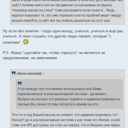
мало и аудитория небольшая расскажите конечно, да и вообще чей
сайт? почему никто его не продвигает в поисковики по фразе
"перевод школы на Linux" тоже расскажите если знаете... Ведь
журнал покупают те, кто уже перешёл или по крайней мере твердо
решил перейти, а сайт мог бы помочь решиться на этот шаг.
Ну если без понятия - тогда один выход: учиться, учиться и ещё раз
учиться. А пока слушать что другие люди говорят, которые "с
понятием".
P.S. Фраза "сделайте так, чтобы торкнуло" не является ни
предложением, ни замечанием.
s0urce
писал(а):
↑
А по поводу того что можно использовать всё Вами
перечисленное в альтернативной системе - да можно...
Вопрос на сколько это реально поднять и администрировать и
сколько Вы лично готовы потратить время на это.
Что-то я ход Вашей мысли не уловил, что администрировать то?
Pascal? да и альтернативная система у нас пока что Линукс, в ней
тоже эти ЯП доступны, но я бы не сказал, что в Линуксе они через