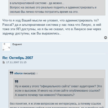
в альтернативной системе - да можно...
Вопрос на сколько это реально поднять и администрировать и
сколько Вы лично готовы потратить время на это.
Что-то я ход Вашей мысли не уловил, что администрировать то?
Pascal? да и альтернативная система у нас пока что Линукс, в ней
тоже эти ЯП доступны, но я бы не сказал, что в Линуксе они через
задницу доступны, как Вы выразились..
Evgueni
Re: Октябрь 2007
С
17.11.2007 21:15
о
о
б
s0urce
писал(а):
↑
щ
е
н
и
е
Ну и каков у этого "официального сайта" охват аудитории? Это
если о высоком. И много на этом сайте опубликовано ссылок?
А знаете почему так немного? Рассказать?
без понятия, я ж этим вопросом не интересуюсь, а почему ссылок