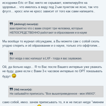
исходники Eric от Вас никто не скрывает, компилируйте на
здоровье... что имелось в виду под 2-ым пунктом не ясно, так что
фгугл... кросс или не кросс зависит от того как сами напишите..
(akdengi) писал(а):
вам приятно что с вами спорят три человека, которые
НЕПОСРЕДСТВЕННО работают в образовании и в науке
Мы вообще то журнал обсуждаем, а Вы можете сам с собой сколь
угодно спорить и об образовании и о науке, только это оффтопик...
Вот когда о вас напишут в LXF - тогда я вас зауважаю.
Ой, да больно надо... Я то Вас после Вашего интервью уже уважать
не буду, даже если с Вами 3-х часовое интервью по ОРТ показывать
будут
(Val) писал(а):
Не забывайте приписать: "Все вышеприведенное - мое ИМХО".
само собой, имхо. зачем приписывать то, я ж не писал нигде "именем