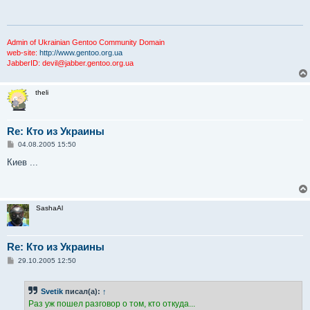
щ
е
н
и
е
Admin of Ukrainian Gentoo Community Domain
web-site:
http://www.gentoo.org.ua
JabberID: devil@jabber.gentoo.org.ua
theli
Re: Кто из Украины
С
04.08.2005 15:50
о
о
Киев ...
б
щ
е
н
и
SashaAl
е
Re: Кто из Украины
С
29.10.2005 12:50
о
о
б
Svetik
писал(а):
↑
щ
е
Раз уж пошел разговор о том, кто откуда...
н