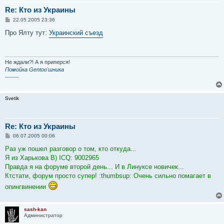
Re: Кто из Украины
С
22.05.2005 23:36
о
о
Про Ялту тут:
Украинский съезд
б
щ
е
н
и
Не ждали?! А я приперся!
е
Помойка Gentoo'шника
-------
Svetik
Re: Кто из Украины
С
06.07.2005 00:06
о
о
Раз уж пошел разговор о том, кто откуда...
б
Я из Харькова B) ICQ: 9002965
щ
е
Правда я на форуме второй день... И в Линуксе новичек...
н
Ктстати, форум просто супер! :thumbsup: Очень сильно помагает в
и
е
опингвинении
sash-kan
Администратор