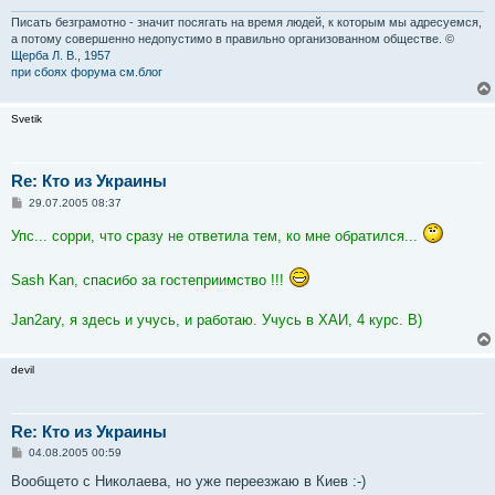
н
и
Писать безграмотно - значит посягать на время людей, к которым мы адресуемся,
е
а потому совершенно недопустимо в правильно организованном обществе. ©
Щерба Л. В., 1957
при сбоях форума см.блог
Svetik
Re: Кто из Украины
С
29.07.2005 08:37
о
о
Упс... сорри, что сразу не ответила тем, ко мне обратился...
б
щ
е
Sash Kan, спасибо за гостеприимство !!!
н
и
е
Jan2ary, я здесь и учусь, и работаю. Учусь в ХАИ, 4 курс. B)
devil
Re: Кто из Украины
С
04.08.2005 00:59
о
о
Вообщето с Николаева, но уже переезжаю в Киев :-)
б