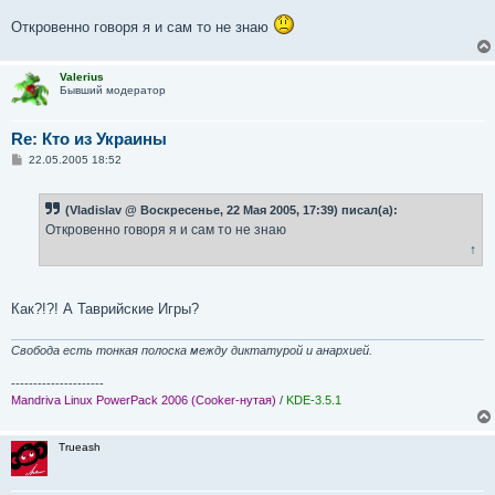
Откровенно говоря я и сам то не знаю
Valerius
Бывший модератор
Re: Кто из Украины
С
22.05.2005 18:52
о
о
б
(Vladislav @ Воскресенье, 22 Мая 2005, 17:39) писал(а):
щ
е
Откровенно говоря я и сам то не знаю
н
↑
и
е
Как?!?! А Таврийские Игры?
Свобода есть тонкая полоска между диктатурой и анархией.
---------------------
Mandriva Linux PowerPack 2006 (Cooker-нутая)
/
KDE-3.5.1
Trueash