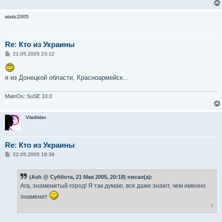
static2005
Re: Кто из Украины
С
21.05.2005 23:12
о
о
б
я из Донецкой области, Красноармейск...
щ
е
н
и
MainOs: SuSE 10.0
е
Vladislav
Re: Кто из Украины
С
22.05.2005 18:39
о
о
б
(Ash @ Суббота, 21 Мая 2005, 20:18) писал(а):
щ
е
Ага, знаменитый город! Я так думаю, все даже знают, чем именно
н
и
знаменит
е
↑