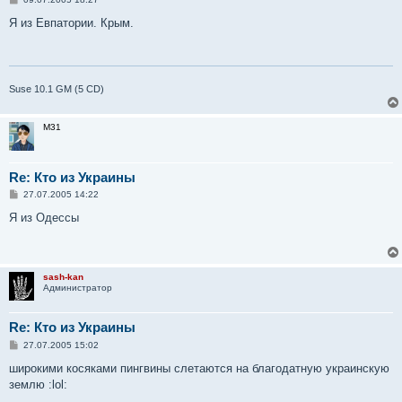
о
о
Я из Евпатории. Крым.
б
щ
е
н
и
е
Suse 10.1 GM (5 CD)
M31
Re: Кто из Украины
С
27.07.2005 14:22
о
о
Я из Одессы
б
щ
е
н
и
sash-kan
е
Администратор
Re: Кто из Украины
С
27.07.2005 15:02
о
о
широкими косяками пингвины слетаются на благодатную украинскую
б
землю :lol:
щ
е