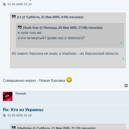
С
21.05.2005 22:10
о
о
б
(t.t @ Суббота, 21 Мая 2005, 0:05) писал(а):
щ
е
н
(Sash Kan @ Пятница, 20 Мая 2005, 17:08) писал(а):
и
е
и тебе того же.
а кто четвертый? кроме нас и Valerius'а?
↑
Из самого Херсона не знаю, а Vladislav -- из Херсонской области.
↑
Совершенно верно - Новая Каховка
Trueash
Re: Кто из Украины
С
21.05.2005 22:18
о
о
б
(Vladislav @ Суббота, 21 Мая 2005, 21:10) писал(а):
щ