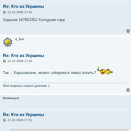
Re: Кто из Украины
С
21.02.2006 17:40
о
о
Харьков 167653352 Холодная гора
б
щ
е
н
и
d_Sun
е
Re: Кто из Украины
С
21.02.2006 17:45
о
о
б
Так... Харьковчане, может собиремся пивка попить?
щ
е
н
и
Моя подпись сильно длинная :)
е
Demimurych
Re: Кто из Украины
С
21.02.2006 17:51
о
о
б