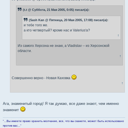
е
н
(t.t @ Суббота, 21 Мая 2005, 0:05) писал(а):
и
е
(Sash Kan @ Пятница, 20 Мая 2005, 17:08) писал(а):
и тебе того же.
а кто четвертый? кроме нас и Valerius'а?
↑
Из самого Херсона не знаю, а Vladislav -- из Херсонской
области.
↑
Совершенно верно - Новая Каховка
↑
Ага, знаменитый город! Я так думаю, все даже знают, чем именно
знаменит
"...Вы имеете право хранить молчание, все, что вы скажете, может быть использовано
против вас..."