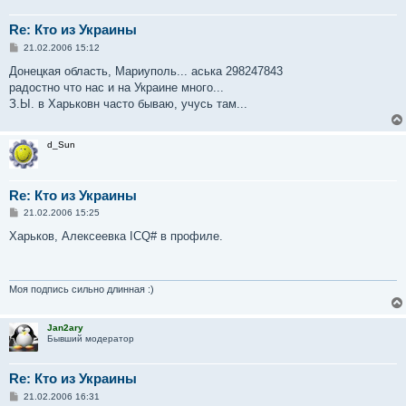
Re: Кто из Украины
С
21.02.2006 15:12
о
о
Донецкая область, Мариуполь... аська 298247843
б
радостно что нас и на Украине много...
щ
е
З.Ы. в Харьковн часто бываю, учусь там...
н
и
е
d_Sun
Re: Кто из Украины
С
21.02.2006 15:25
о
о
Харьков, Алексеевка ICQ# в профиле.
б
щ
е
н
и
Моя подпись сильно длинная :)
е
Jan2ary
Бывший модератор
Re: Кто из Украины
С
21.02.2006 16:31