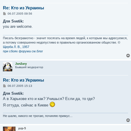
Re: Кто из Украины
С
06.07.2005 09:56
о
о
Для Svetik:
б
you are welcome.
щ
е
н
и
Писать безграмотно - значит посягать на время людей, к которым мы адресуемся,
е
а потому совершенно недопустимо в правильно организованном обществе. ©
Щерба Л. В., 1957
при сбоях форума см.блог
Jan2ary
Бывший модератор
Re: Кто из Украины
С
06.07.2005 15:13
о
о
Для Svetik:
б
А в Харькове кто и как? Учишься? Если да, то где?
щ
е
Я оттуда, сейчас в Киеве
н
и
е
Не шалю, никого не трогаю, починяю примус...
pzp-5