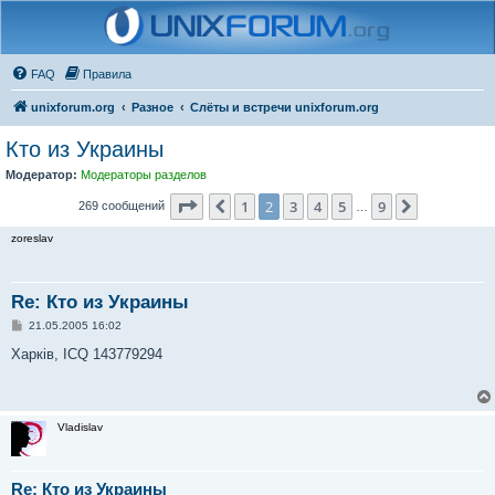
FAQ
Правила
unixforum.org
Разное
Слёты и встречи unixforum.org
Кто из Украины
Модератор:
Модераторы разделов
Страница
2
из
9
1
2
3
4
5
9
Пред.
След.
269 сообщений
…
zoreslav
Re: Кто из Украины
С
21.05.2005 16:02
о
о
Харків, ICQ 143779294
б
щ
е
н
и
Vladislav
е
Re: Кто из Украины