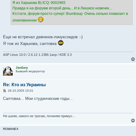
Я из Харькова B) ICQ: 9002965
и
е
Правда я на форуме второй день... И в Линуксе новичек...
Ктстати, форум просто супер! :thumbsup: Очень сильно помагает в
опингвинении
Еще не встречал девченок-линуксоидов :-)
Я тож из Харькова, салтовка
ASP Linux 10.0 / 2.6.12-1.1386.1asp / KDE 3.3
Jan2ary
Бывший модератор
Re: Кто из Украины
С
29.10.2005 15:01
о
о
Салтовка... Мои студенческие годы...
б
щ
е
н
и
Не шалю, никого не трогаю, починяю примус...
е
ROMANEX