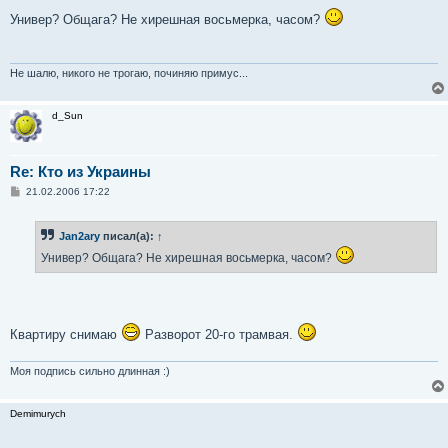
о
о
Универ? Общага? Не хирешная восьмерка, часом?
б
щ
е
н
и
Не шалю, никого не трогаю, починяю примус...
е
d_Sun
Re: Кто из Украины
С
21.02.2006 17:22
о
о
б
Jan2ary
писал(а):
↑
щ
е
Универ? Общага? Не хирешная восьмерка, часом?
н
и
е
Квартиру снимаю
Разворот 20-го трамвая.
Моя подпись сильно длинная :)
Demimurych