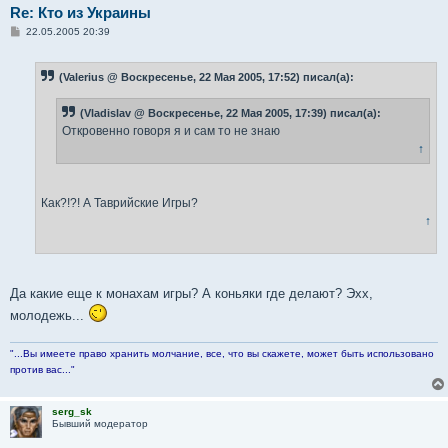
Re: Кто из Украины
С
22.05.2005 20:39
о
о
б
(Valerius @ Воскресенье, 22 Мая 2005, 17:52) писал(а):
щ
е
н
(Vladislav @ Воскресенье, 22 Мая 2005, 17:39) писал(а):
и
е
Откровенно говоря я и сам то не знаю
↑
Как?!?! А Таврийские Игры?
↑
Да какие еще к монахам игры? А коньяки где делают? Эхх,
молодежь...
"...Вы имеете право хранить молчание, все, что вы скажете, может быть использовано
против вас..."
serg_sk
Бывший модератор