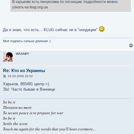
В харькове есть линуксовка по пятницам. подробности можно
узнать на klug.org.ua
Да я знаю, что есть... KLUG сейчас не в "кондиции"
Моя подпись сильно длинная :)
WASABY
Re: Кто из Украины
С
25.03.2006 20:52
о
о
Харьков, 865491 центр =)
б
ЗЫ: Часто бываю в Виннице
щ
е
н
So be it
и
е
Threaten no more
To secure peace is to prepare for war
So be it
Settle the score
Touch me again for the words that you'll hear evermore...