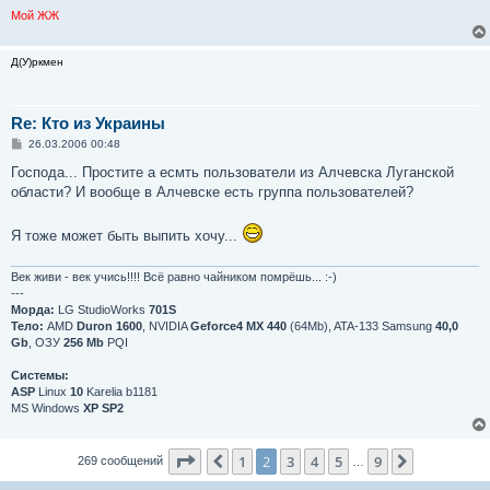
Мой ЖЖ
Д(У)ркмен
Re: Кто из Украины
С
26.03.2006 00:48
о
о
Господа... Простите а есмть пользователи из Алчевска Луганской
б
области? И вообще в Алчевске есть группа пользователей?
щ
е
н
Я тоже может быть выпить хочу...
и
е
Век живи - век учись!!!! Всё равно чайником помрёшь... :-)
---
Морда:
LG StudioWorks
701S
Тело:
AMD
Duron 1600
, NVIDIA
Geforce4 MX 440
(64Mb), ATA-133 Samsung
40,0
Gb
, ОЗУ
256 Mb
PQI
Системы:
ASP
Linux
10
Karelia b1181
MS Windows
XP SP2
Страница
2
из
9
1
2
3
4
5
9
Пред.
След.
269 сообщений
…