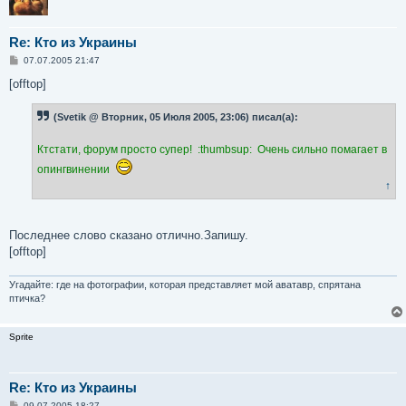
Re: Кто из Украины
С
07.07.2005 21:47
о
о
[offtop]
б
щ
е
(Svetik @ Вторник, 05 Июля 2005, 23:06) писал(а):
н
и
е
Ктстати, форум просто супер! :thumbsup: Очень сильно помагает в
опингвинении
↑
Последнее слово сказано отлично.Запишу.
[offtop]
Угадайте: где на фотографии, которая представляет мой аватавр, спрятана
птичка?
Sprite
Re: Кто из Украины
С
09.07.2005 18:27