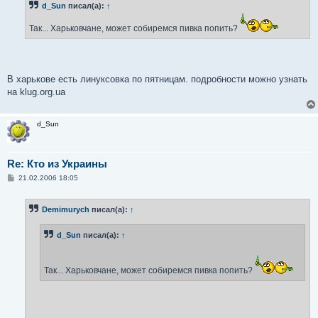
d_Sun
писал(а):
↑
щ
е
н
Так... Харьковчане, может собиремся пивка попить?
и
е
В харькове есть линуксовка по пятницам. подробности можно узнать
на klug.org.ua
d_Sun
Re: Кто из Украины
С
21.02.2006 18:05
о
о
б
Demimurych
писал(а):
↑
щ
е
н
d_Sun
писал(а):
↑
и
е
Так... Харьковчане, может собиремся пивка попить?