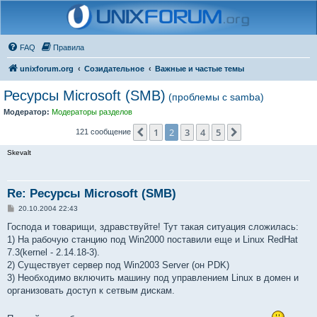
FAQ
Правила
unixforum.org
Созидательное
Важные и частые темы
Ресурсы Microsoft (SMB)
(проблемы с samba)
Модератор:
Модераторы разделов
1
2
3
4
5
Пред.
След.
121 сообщение
Skevalt
Re: Ресурсы Microsoft (SMB)
С
20.10.2004 22:43
о
о
Господа и товарищи, здравствуйте! Тут такая ситуация сложилась:
б
1) На рабочую станцию под Win2000 поставили еще и Linux RedHat
щ
е
7.3(kernel - 2.14.18-3).
н
2) Существует сервер под Win2003 Server (он PDK)
и
е
3) Необходимо включить машину под управлением Linux в домен и
организовать доступ к сетвым дискам.