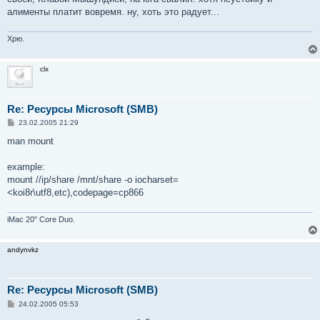
н
алименты платит вовремя. ну, хоть это радует...
и
е
Хрю.
clx
Re: Ресурсы Microsoft (SMB)
С
23.02.2005 21:29
о
о
man mount
б
щ
е
example:
н
mount //ip/share /mnt/share -o iocharset=
и
е
<koi8r\utf8,etc),codepage=cp866
iMac 20" Core Duo.
andynvkz
Re: Ресурсы Microsoft (SMB)
С
24.02.2005 05:53
о