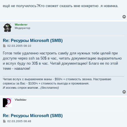
о
о
ещё не получилось?Кто сможет сказать мне конкретно .я новинка.
б
щ
е
н
и
Warderer
е
Модератор
Re: Ресурсы Microsoft (SMB)
С
02.03.2005 08:10
о
о
Готов тебе удаленно настроить самбу для нужных тебе целей при
б
доступе через ssh за 50$ в час, читать документацию выразительно
щ
е
и вслух буду по 30$ в час. Читай документацию! Благо ее по этой
н
теме - навалом!
и
е
Читаю вслух с выражением маны - $50/ч + стоимость звонка. Настраиваю
сервисы за Вас - $100/ч + стоимость выезда и проживания.
И восемь строк матом...(бесплатно)
Vladislav
Re: Ресурсы Microsoft (SMB)
С
02.03.2005 08:48
о