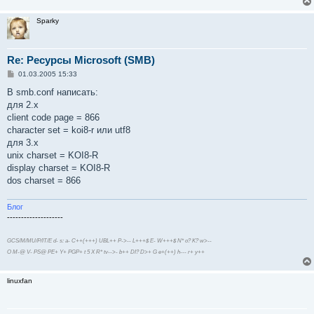
Sparky
Re: Ресурсы Microsoft (SMB)
С
01.03.2005 15:33
о
о
В smb.conf написать:
б
для 2.x
щ
е
client code page = 866
н
character set = koi8-r или utf8
и
е
для 3.x
unix charset = KOI8-R
display charset = KOI8-R
dos charset = 866
Блог
--------------------
GCS/M/MU/P/IT/E d- s: a- C++(+++) UBL++ P->-- L+++$ E- W+++$ N* o? K? w>--
O M-@ V- PS@ PE+ Y+ PGP+ t 5 X R* tv-->- b++ DI? D>+ G e+(++) h--- r+ y++
linuxfan