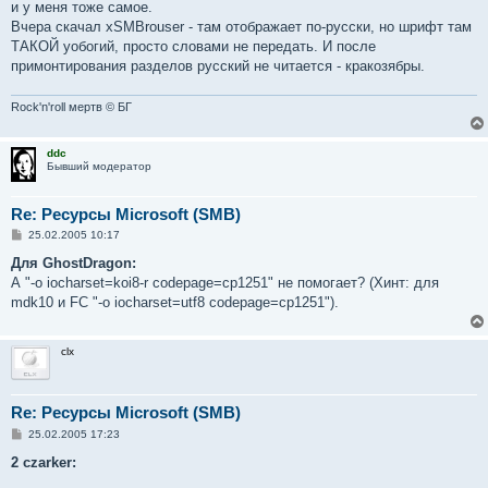
о
и у меня тоже самое.
б
Вчера скачал xSMBrouser - там отображает по-русски, но шрифт там
щ
е
ТАКОЙ уобогий, просто словами не передать. И после
н
примонтирования разделов русский не читается - кракозябры.
и
е
Rock'n'roll мертв © БГ
ddc
Бывший модератор
Re: Ресурсы Microsoft (SMB)
С
25.02.2005 10:17
о
о
Для GhostDragon:
б
А "-o iocharset=koi8-r codepage=cp1251" не помогает? (Хинт: для
щ
е
mdk10 и FC "-o iocharset=utf8 codepage=cp1251").
н
и
е
clx
Re: Ресурсы Microsoft (SMB)
С
25.02.2005 17:23
о
о
2 czarker:
б
щ