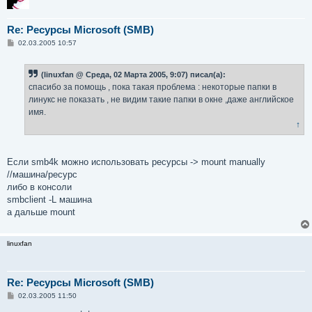
Re: Ресурсы Microsoft (SMB)
С
02.03.2005 10:57
о
о
б
(linuxfan @ Среда, 02 Марта 2005, 9:07) писал(а):
щ
е
спасибо за помощь , пока такая проблема : некоторые папки в
н
линукс не показать , не видим такие папки в окне ,даже английское
и
е
имя.
↑
Если smb4k можно использовать ресурсы -> mount manually
//машина/ресурс
либо в консоли
smbclient -L машина
а дальше mount
linuxfan
Re: Ресурсы Microsoft (SMB)
С
02.03.2005 11:50
о
о