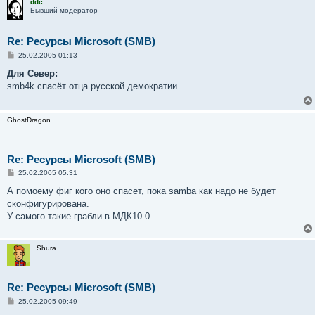
ddc
Бывший модератор
Re: Ресурсы Microsoft (SMB)
С
25.02.2005 01:13
о
о
Для Север:
б
smb4k спасёт отца русской демократии...
щ
е
н
и
GhostDragon
е
Re: Ресурсы Microsoft (SMB)
С
25.02.2005 05:31
о
о
А помоему фиг кого оно спасет, пока samba как надо не будет
б
сконфигурирована.
щ
е
У самого такие грабли в МДК10.0
н
и
е
Shura
Re: Ресурсы Microsoft (SMB)
С
25.02.2005 09:49
о