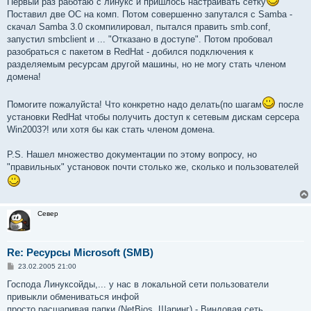
Первый раз работаю с линукс и пришлось настраивать сетку
Поставил две ОС на комп. Потом совершенно запутался с Samba -
скачал Samba 3.0 скомпилировал, пытался править smb.conf,
запустил smbclient и ... "Отказано в доступе". Потом пробовал
разобраться с пакетом в RedHat - добился подключения к
разделяемым ресурсам другой машины, но не могу стать членом
домена!
Помогите пожалуйста! Что конкретно надо делать(по шагам
после
установки RedHat чтобы получить доступ к сетевым дискам серсера
Win2003?! или хотя бы как стать членом домена.
P.S. Нашел множество документации по этому вопросу, но
"правильных" установок почти столько же, сколько и пользователей
Север
Re: Ресурсы Microsoft (SMB)
С
23.02.2005 21:00
о
о
Господа Линуксойды,... у нас в локальной сети пользователи
б
привыкли обмениваться инфой
щ
е
просто расшаривая папки (NetBios, Шаринг) - Виндовая сеть