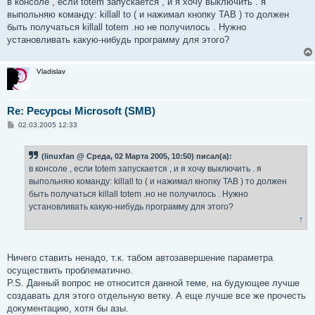
в консоле , если totem запускается , и я хочу выключить . я
б
выпольняю команду: killall to ( и нажимал кнопку TAB ) то должен
щ
е
быть получаться killall totem .но не получилось . Нужно
н
установливать какую-нибудь программу для этого?
и
е
Vladislav
Re: Ресурсы Microsoft (SMB)
С
02.03.2005 12:33
о
о
б
(linuxfan @ Среда, 02 Марта 2005, 10:50) писал(а):
щ
е
в консоле , если totem запускается , и я хочу выключить . я
н
выпольняю команду: killall to ( и нажимал кнопку TAB ) то должен
и
е
быть получаться killall totem .но не получилось . Нужно
установливать какую-нибудь программу для этого?
↑
Ничего ставить ненадо, т.к. табом автозавершение параметра
осуществить проблематично.
P.S. Данный вопрос не относится данной теме, на будующее лучше
создавать для этого отдельную ветку. А еще лучше все же прочесть
документацию, хотя бы азы.