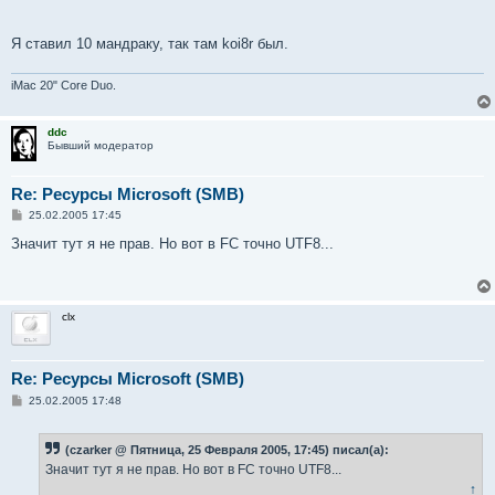
Я ставил 10 мандраку, так там koi8r был.
iMac 20" Core Duo.
ddc
Бывший модератор
Re: Ресурсы Microsoft (SMB)
С
25.02.2005 17:45
о
о
Значит тут я не прав. Но вот в FC точно UTF8...
б
щ
е
н
и
clx
е
Re: Ресурсы Microsoft (SMB)
С
25.02.2005 17:48
о
о
б
(czarker @ Пятница, 25 Февраля 2005, 17:45) писал(а):
щ
е
Значит тут я не прав. Но вот в FC точно UTF8...
н
↑
и