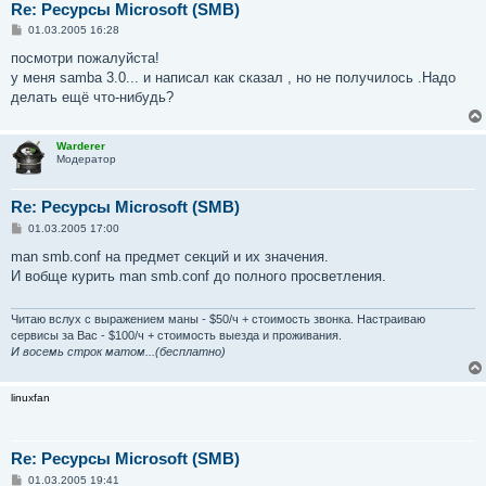
Re: Ресурсы Microsoft (SMB)
С
01.03.2005 16:28
о
о
посмотри пожалуйста!
б
у меня samba 3.0... и написал как сказал , но не получилось .Надо
щ
е
делать ещё что-нибудь?
н
и
е
Warderer
Модератор
Re: Ресурсы Microsoft (SMB)
С
01.03.2005 17:00
о
о
man smb.conf на предмет секций и их значения.
б
И вобще курить man smb.conf до полного просветления.
щ
е
н
и
Читаю вслух с выражением маны - $50/ч + стоимость звонка. Настраиваю
е
сервисы за Вас - $100/ч + стоимость выезда и проживания.
И восемь строк матом...(бесплатно)
linuxfan
Re: Ресурсы Microsoft (SMB)
С
01.03.2005 19:41