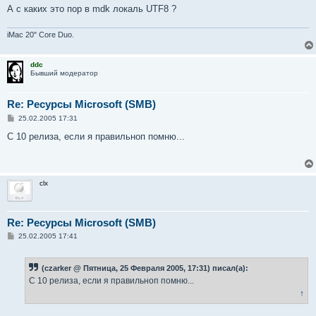
е
А с каких это пор в mdk локаль UTF8 ?
н
и
е
iMac 20" Core Duo.
ddc
Бывший модератор
Re: Ресурсы Microsoft (SMB)
С
25.02.2005 17:31
о
о
С 10 релиза, если я правильноп помню...
б
щ
е
н
и
clx
е
Re: Ресурсы Microsoft (SMB)
С
25.02.2005 17:41
о
о
б
(czarker @ Пятница, 25 Февраля 2005, 17:31) писал(а):
щ
е
С 10 релиза, если я правильноп помню...
н
↑
и
е