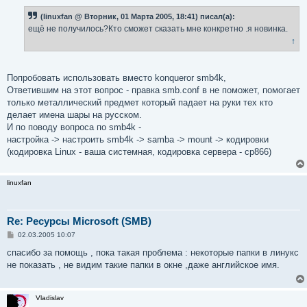
о
б
(linuxfan @ Вторник, 01 Марта 2005, 18:41) писал(а):
щ
е
ещё не получилось?Кто сможет сказать мне конкретно .я новинка.
н
↑
и
е
Попробовать использовать вместо konqueror smb4k,
Ответившим на этот вопрос - правка smb.conf в не поможет, помогает
только металлический предмет который падает на руки тех кто
делает имена шары на русском.
И по поводу вопроса по smb4k -
настройка -> настроить smb4k -> samba -> mount -> кодировки
(кодировка Linux - ваша системная, кодировка сервера - cp866)
linuxfan
Re: Ресурсы Microsoft (SMB)
С
02.03.2005 10:07
о
о
спасибо за помощь , пока такая проблема : некоторые папки в линукс
б
не показать , не видим такие папки в окне ,даже английское имя.
щ
е
н
и
Vladislav
е