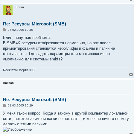
Shura
Re: Ресурсы Microsoft (SMB)
С
27.02.2005 10:35
о
о
Блин, попутная проблема:
б
В SMB4K ресурсы отображаются нормально, но вот после
щ
е
примонтирования становятся иероглифы и файлы и папки не
н
открываются. Где задать параметры для монтирования по
и
е
умолчанию для системы smbfs?
Rock'n'roll мертв © БГ
linuxfan
Re: Ресурсы Microsoft (SMB)
С
01.03.2005 15:29
о
о
У меня такой вопрос. Когда я захожу в другой компьютер локальной
б
сети , некоторые имени папки не показать , и конечно ничего не могу
щ
е
делать с этими папкими .
н
и
е