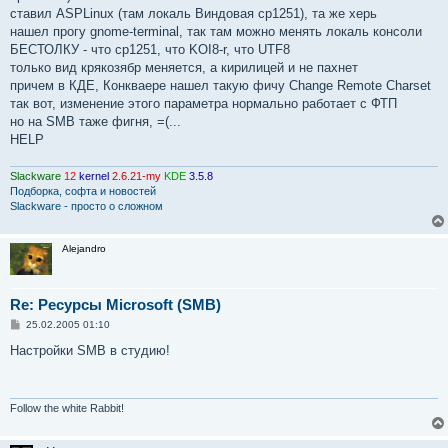
е
ставил ASPLinux (там локаль Виндовая cp1251), та же херь
нашел прогу gnome-terminal, так там можно менять локаль консоли
БЕСТОЛКУ - что cp1251, что KOI8-r, что UTF8
только вид крякозябр меняется, а кирилицей и не пахнет
причем в КДЕ, Конкваере нашел такую фичу Change Remote Charset
так вот, изменение этого параметра нормально работает с ФТП
но на SMB таже фигня, =(...
HELP
Slackware
12
kernel
2.6.21-my
KDE
3.5.8
Подборка, софта и новостей
Slackware - просто о сложном
Alejandro
Re: Ресурсы Microsoft (SMB)
С
25.02.2005 01:10
о
о
Настройки SMB в студию!
б
щ
е
н
и
Follow the white Rabbit!
е