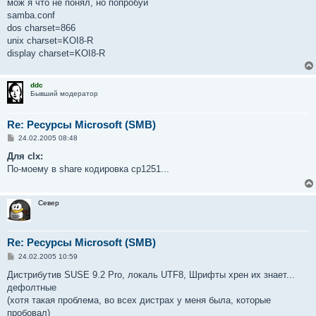
о
мож я что не понял, но попробуй
б
samba.conf
щ
е
dos charset=866
н
unix charset=KOI8-R
и
е
display charset=KOI8-R
ddc
Бывший модератор
Re: Ресурсы Microsoft (SMB)
С
24.02.2005 08:48
о
о
Для clx:
б
По-моему в share кодировка cp1251...
щ
е
н
и
Север
е
Re: Ресурсы Microsoft (SMB)
С
24.02.2005 10:59
о
о
Дистрибутив SUSE 9.2 Pro, локаль UTF8, Шрифты хрен их знает...
б
дефолтные
щ
е
(хотя такая проблема, во всех дистрах у меня была, которые
н
пробовал)
и