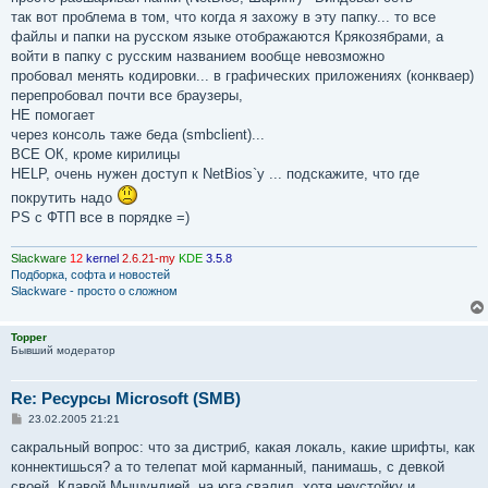
н
так вот проблема в том, что когда я захожу в эту папку... то все
и
е
файлы и папки на русском языке отображаются Крякозябрами, а
войти в папку с русским названием вообще невозможно
пробовал менять кодировки... в графических приложениях (конкваер)
перепробовал почти все браузеры,
НЕ помогает
через консоль таже беда (smbclient)...
ВСЕ ОК, кроме кирилицы
HELP, очень нужен доступ к NetBios`у ... подскажите, что где
покрутить надо
PS с ФТП все в порядке =)
Slackware
12
kernel
2.6.21-my
KDE
3.5.8
Подборка, софта и новостей
Slackware - просто о сложном
Topper
Бывший модератор
Re: Ресурсы Microsoft (SMB)
С
23.02.2005 21:21
о
о
сакральный вопрос: что за дистриб, какая локаль, какие шрифты, как
б
коннектишься? а то телепат мой карманный, панимашь, с девкой
щ
е
своей, Клавой Мышундией, на юга свалил. хотя неустойку и