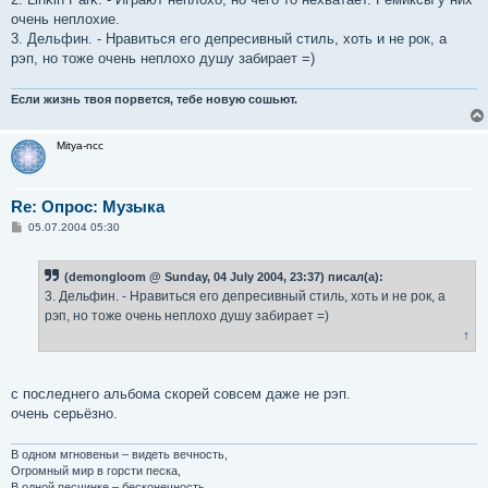
н
очень неплохие.
и
е
3. Дельфин. - Нравиться его депресивный стиль, хоть и не рок, а
рэп, но тоже очень неплохо душу забирает =)
Если жизнь твоя порвется, тебе новую сошьют.
Mitya-ncc
Re: Опрос: Музыка
С
05.07.2004 05:30
о
о
б
(demongloom @ Sunday, 04 July 2004, 23:37) писал(а):
щ
е
3. Дельфин. - Нравиться его депресивный стиль, хоть и не рок, а
н
рэп, но тоже очень неплохо душу забирает =)
и
е
↑
с последнего альбома скорей совсем даже не рэп.
очень серьёзно.
В одном мгновеньи – видеть вечность,
Огромный мир в горсти песка,
В одной песчинке – бесконечность,