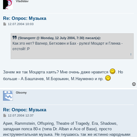
Vladislav
Re: Опрос: Музыка
С
12.07.2004 10:03
о
о
б
(Strangerrr @ Monday, 12 July 2004, 7:30) писал(а):
щ
е
Как это нет? Вагнер, Бетховен и Бах - рулез! Моцарт и Глинка -
н
отстой! :P
и
е
↑
Зачем же так Моцарта хаять? Мне очень даже нравится
. Но
больше - А.Башлачев, М.Борзыкин, М.Науменко и пр.
Gloomy
Re: Опрос: Музыка
С
12.07.2004 12:37
о
о
Ария, Rammstein, Offspring, Theatre of Tragedy, Era, Shadows,
б
западная попса 80-х (типа Dr. Alban и Ace of Base), просто
щ
е
инструментальная музыка. Не гнушаюсь так же истинно народными