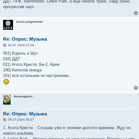
о
ДДТ, ППК, Rammstein, Linkin Park, а ещё люблю транс, хард транс,
б
прогрессив хаус.
щ
е
н
и
aLexx programmer
е
Re: Опрос: Музыка
С
04.07.2004 21:06
о
о
001) Король и Шут
б
010) ДДТ
щ
е
011) Агата Кристи, Би-2, Ария
н
100) Кипелов иногда
и
е
101) всё остальное по настроению...
demongloom
Re: Опрос: Музыка
С
05.07.2004 00:37
о
о
1. Агата Кристи. - Слушаю уже в течении долгого времени. Жду их
б
нового альбома.
щ
е
2. Linkin Park. - Играют неплохо, но чего то нехватает. Ремиксы у них