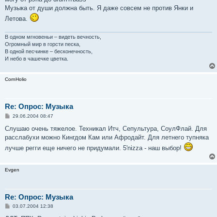
Музыка от души должна быть. Я даже совсем не против Янки и
Летова.
В одном мгновеньи – видеть вечность,
Огромный мир в горсти песка,
В одной песчинке – бесконечность,
И небо в чашечке цветка.
CornHolio
Re: Опрос: Музыка
С
29.06.2004 08:47
о
о
Слушаю очень тяжелое. Техникал Итч, Сепультура, СоулФлай. Для
б
расслабухи можно Кингдом Кам или Афродайт. Для летнего тупняка
щ
е
лучше регги еще ничего не придумали. 5'nizza - наш выбор!
н
и
е
Evgen
Re: Опрос: Музыка
С
03.07.2004 12:38
о