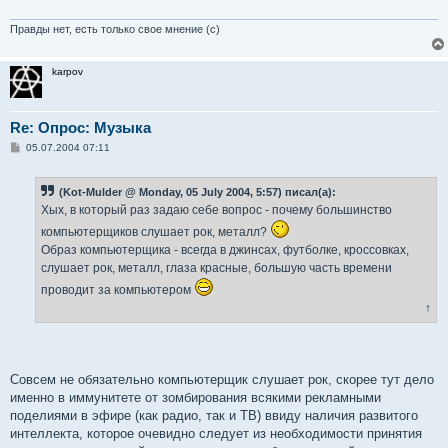
Правды нет, есть только свое мнение (с)
karpov
Re: Опрос: Музыка
С
05.07.2004 07:11
о
о
б
(Kot-Mulder @ Monday, 05 July 2004, 5:57) писал(а):
щ
е
Хых, в который раз задаю себе вопрос - почему большинство
н
и
компьютерщиков слушает рок, металл?
е
Образ компьютерщика - всегда в джинсах, футболке, кроссовках,
слушает рок, металл, глаза красные, большую часть времени
проводит за компьютером
↑
Совсем не обязательно компьютерщик слушает рок, скорее тут дело
именно в иммунитете от зомбирования всякими рекламными
поделиями в эфире (как радио, так и ТВ) ввиду наличия развитого
интеллекта, которое очевидно следует из необходимости принятия