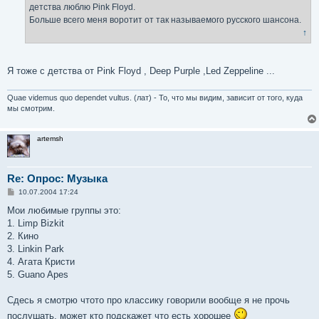
детства люблю Pink Floyd.
и
е
Больше всего меня воротит от так называемого русского шансона.
↑
Я тоже с детства от Pink Floyd , Deep Purple ,Led Zeppeline ...
Quae videmus quo dependet vultus. (лат) - То, что мы видим, зависит от того, куда
мы смотрим.
artemsh
Re: Опрос: Музыка
С
10.07.2004 17:24
о
о
Мои любимые группы это:
б
1. Limp Bizkit
щ
е
2. Кино
н
3. Linkin Park
и
е
4. Агата Кристи
5. Guano Apes
Сдесь я смотрю чтото про классику говорили вообще я не прочь
послушать, может кто подскажет что есть хорошее