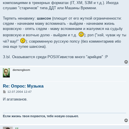
н
композициями в трекерных форматах (IT, XM, S3M и т.д.). Иногда
и
е
слушаю "старичков" типа ДДТ или Машины Времени.
Терпеть ненавижу:
шансон
(плющит от его жуткой ограниченности:
сядем - начинаем маму вспоминать - выйдем - начинаем жизнь
воровскую - опять сядем - маму вспоминаем и жалуемся на судьбу
воровскую и волчью долю - выйдем и т.д.
); рэп ("хей, чувак ну ты
чё? вау!"
); современную русскую попсу (без комментариев ибо
она еще тупее шансона).
З.Ы. Оказывается среди POSIX'ивистов много "арийцев" :P
demongloom
Re: Опрос: Музыка
С
12.07.2004 12:47
о
о
И агатаманов.
б
щ
е
н
и
Если жизнь твоя порвется, тебе новую сошьют.
е
t.t