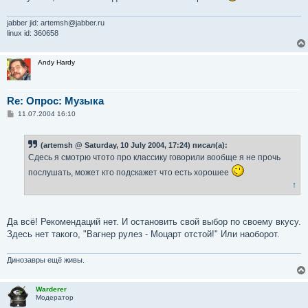
jabber jid: artemsh@jabber.ru
linux id: 360658
Andy Hardy
Re: Опрос: Музыка
С
11.07.2004 16:10
о
о
б
(artemsh @ Saturday, 10 July 2004, 17:24) писал(а):
щ
е
Сдесь я смотрю чтото про классику говорили вообще я не прочь
н
и
послушать, может кто подскажет что есть хорошее
е
↑
Да всё! Рекомендаций нет. И остановить свой выбор по своему вкусу.
Здесь нет такого, "Вагнер рулез - Моцарт отстой!" Или наоборот.
Динозавры ещё живы.
Warderer
Модератор