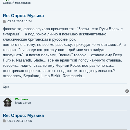
Бывший модератор
Re: Опрос: Музыка
С
05.07.2004 15:54
о
о
фаапче-та, фраза звучала примерно так: "Звери - это Руки Вверх с
б
гитарами"... а под роком лично я понимаю исключительно
щ
е
классические британский и руссский рок.
н
немного не в тему, но все же расскажу: приходит ко мне знакомый, и
и
е
говорит: "ты вроде как рокер у нас... дай мне чего-нибудь
послушать". я пожал плечами, "пошли" говорю... ставлю ему Deep
Purple, Nazareth, Slade... все не нравится! попсу какую-то ставишь,
говорит... ладно. ставлю ему Черный Кофе. все равно попса...
допетриваю спросить: а что ты под роком-то подразумеваешь?
оказалось, Sepultura, Limp Bizkit, Rammstein...
Хрю.
Warderer
Модератор
Re: Опрос: Музыка
С
05.07.2004 16:06
о
о