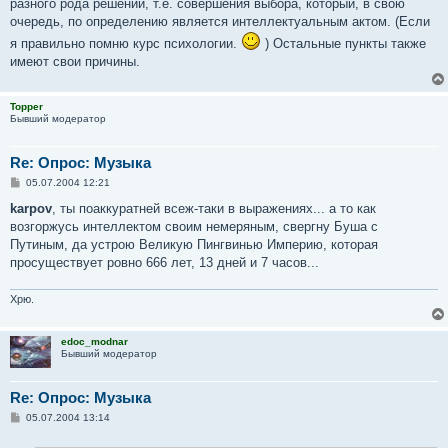
разного рода решений, т.е. совершения выбора, который, в свою
очередь, по определению является интеллектуальным актом. (Если
я правильно помню курс психологии.
) Остальные пункты также
имеют свои причины.
Topper
Бывший модератор
Re: Опрос: Музыка
С
05.07.2004 12:21
о
о
karpov
, ты поаккуратней всеж-таки в выражениях... а то как
б
возгоржусь интеллектом своим немеряным, свергну Буша с
щ
е
Путиным, да устрою Великую Пингвинью Империю, которая
н
просуществует ровно 666 лет, 13 дней и 7 часов...
и
е
Хрю.
edoc_modnar
Бывший модератор
Re: Опрос: Музыка
С
05.07.2004 13:14
о
о