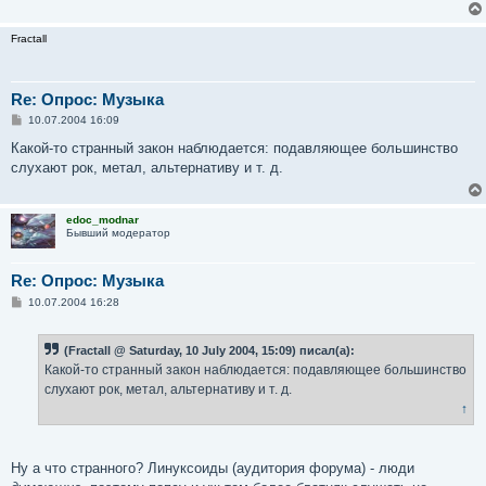
Fractall
Re: Опрос: Музыка
С
10.07.2004 16:09
о
о
Какой-то странный закон наблюдается: подавляющее большинство
б
слухают рок, метал, альтернативу и т. д.
щ
е
н
и
edoc_modnar
е
Бывший модератор
Re: Опрос: Музыка
С
10.07.2004 16:28
о
о
б
(Fractall @ Saturday, 10 July 2004, 15:09) писал(а):
щ
е
Какой-то странный закон наблюдается: подавляющее большинство
н
слухают рок, метал, альтернативу и т. д.
и
е
↑
Ну а что странного? Линуксоиды (аудитория форума) - люди