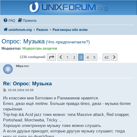
FAQ
Правила
unixforum.org
Разное
Разговоры обо всём
Опрос: Музыка
(Что предпочитаете?)
Модератор:
Модераторы разделов
Страница
3
из
42
1
2
3
4
5
42
Пред.
След.
1236 сообщений
…
Mitya-ncc
Re: Опрос: Музыка
С
29.06.2004 00:58
о
о
Из классики мне Бетховен и Рахманинов нравятся.
б
Блюз, джаз ещё люблю. Больше правда блюз, джаз - музыка более
щ
е
серьёзная.
н
Trip-hop && Acid jazz тоже можно: типа Massive attack, Red snapper,
и
е
Portishead, Morcheeba, Tricky ...
Хорошую электронную музыку тоже можно слушать.
А если друзья приходят, которые другую музыку слушают, тогда
могу от рэпа до drum'n'bass