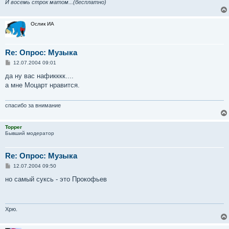
И восемь строк матом...(бесплатно)
Ослик ИА
Re: Опрос: Музыка
С
12.07.2004 09:01
о
о
да ну вас нафикккк....
б
а мне Моцарт нравится.
щ
е
н
и
спасибо за внимание
е
Topper
Бывший модератор
Re: Опрос: Музыка
С
12.07.2004 09:50
о
о
но самый суксь - это Прокофьев
б
щ
е
н
и
Хрю.
е