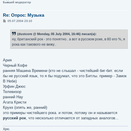
Бывший модератор
Re: Опрос: Музыка
С
05.07.2004 23:10
о
о
б
(dustcore @ Monday, 05 July 2004, 16:46) писал(а):
щ
е
ну, британский рок - это понятно.. а вот в русском роке, в 80 его %, я
н
рока как такового не вижу..
и
е
Ария
Черный Кофе
ранняя Машина Времени (кто не слышал - чистейший биг-бит. если
бы не русский язык, то я бы подумал, что это Битлы. пример - Замок
В Небе)
Урфин Джюс
Телевизор
ранний Нау
Агата Кристи
Круиз (опять же, ранний)
это примеры чистейшего рока. и потом, потому он и называется
русский рок
, что несколько отличается от западных аналогов...
Хрю.