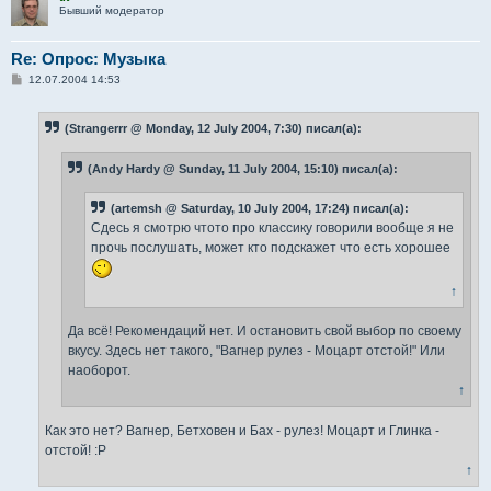
Бывший модератор
Re: Опрос: Музыка
С
12.07.2004 14:53
о
о
б
(Strangerrr @ Monday, 12 July 2004, 7:30) писал(а):
щ
е
н
(Andy Hardy @ Sunday, 11 July 2004, 15:10) писал(а):
и
е
(artemsh @ Saturday, 10 July 2004, 17:24) писал(а):
Сдесь я смотрю чтото про классику говорили вообще я не
прочь послушать, может кто подскажет что есть хорошее
↑
Да всё! Рекомендаций нет. И остановить свой выбор по своему
вкусу. Здесь нет такого, "Вагнер рулез - Моцарт отстой!" Или
наоборот.
↑
Как это нет? Вагнер, Бетховен и Бах - рулез! Моцарт и Глинка -
отстой! :P
↑