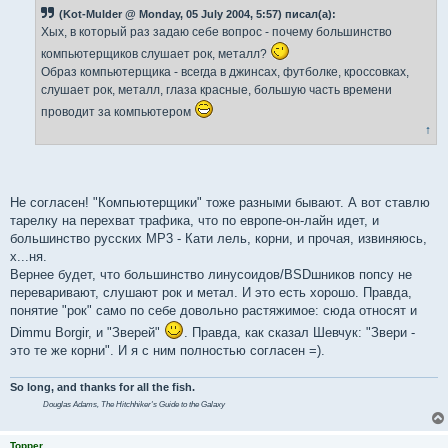
б
(Kot-Mulder @ Monday, 05 July 2004, 5:57) писал(а):
щ
е
Хых, в который раз задаю себе вопрос - почему большинство
н
и
компьютерщиков слушает рок, металл?
е
Образ компьютерщика - всегда в джинсах, футболке, кроссовках,
слушает рок, металл, глаза красные, большую часть времени
проводит за компьютером
↑
Не согласен! "Компьютерщики" тоже разными бывают. А вот ставлю
тарелку на перехват трафика, что по европе-он-лайн идет, и
большинство русских MP3 - Кати лель, корни, и прочая, извиняюсь,
х...ня.
Вернее будет, что большинство линусоидов/BSDшников попсу не
переваривают, слушают рок и метал. И это есть хорошо. Правда,
понятие "рок" само по себе довольно растяжимое: сюда относят и
Dimmu Borgir, и "Зверей"
. Правда, как сказал Шевчук: "Звери -
это те же корни". И я с ним полностью согласен =).
So long, and thanks for all the fish.
Douglas Adams,
The Hitchhiker's Guide to the Galaxy
Topper