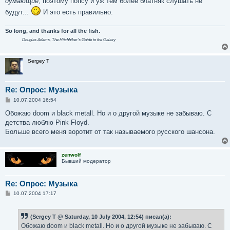
думающие
, поэтому попсу и уж тем более блатняк слушать не
будут...
И это есть правильно.
So long, and thanks for all the fish.
Douglas Adams,
The Hitchhiker's Guide to the Galaxy
Sergey T
Re: Опрос: Музыка
С
10.07.2004 16:54
о
о
Обожаю doom и black metall. Но и о другой музыке не забываю. С
б
детства люблю Pink Floyd.
щ
е
Больше всего меня воротит от так называемого русского шансона.
н
и
е
zenwolf
Бывший модератор
Re: Опрос: Музыка
С
10.07.2004 17:17
о
о
б
(Sergey T @ Saturday, 10 July 2004, 12:54) писал(а):
щ
е
Обожаю doom и black metall. Но и о другой музыке не забываю. С
н