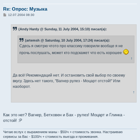
Re: Опрос: Музыка
С
12.07.2004 08:30
о
о
б
(Andy Hardy @ Sunday, 11 July 2004, 15:10) писал(а):
щ
е
н
(artemsh @ Saturday, 10 July 2004, 17:24) писал(а):
и
е
Сдесь я смотрю чтото про классику говорили вообще я не
прочь послушать, может кто подскажет что есть хорошее
↑
Да всё! Рекомендаций нет. И остановить свой выбор по своему
вкусу. Здесь нет такого, "Вагнер рулез - Моцарт отстой!" Или
наоборот.
↑
Как это нет? Вагнер, Бетховен и Бах - рулез! Моцарт и Глинка -
отстой! :P
Читаю вслух с выражением маны - $50/ч + стоимость звонка. Настраиваю
сервисы за Вас - $100/ч + стоимость выезда и проживания.