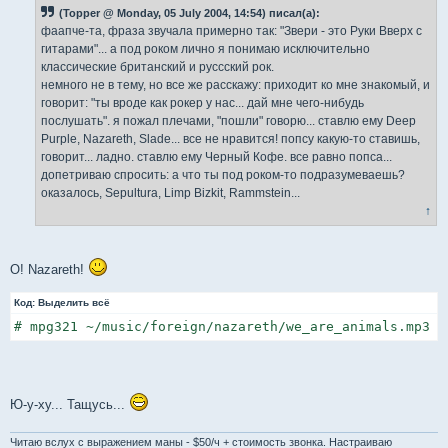
б
(Topper @ Monday, 05 July 2004, 14:54) писал(а):
щ
е
фаапче-та, фраза звучала примерно так: "Звери - это Руки Вверх с
н
гитарами"... а под роком лично я понимаю исключительно
и
е
классические британский и руссский рок.
немного не в тему, но все же расскажу: приходит ко мне знакомый, и
говорит: "ты вроде как рокер у нас... дай мне чего-нибудь
послушать". я пожал плечами, "пошли" говорю... ставлю ему Deep
Purple, Nazareth, Slade... все не нравится! попсу какую-то ставишь,
говорит... ладно. ставлю ему Черный Кофе. все равно попса...
допетриваю спросить: а что ты под роком-то подразумеваешь?
оказалось, Sepultura, Limp Bizkit, Rammstein...
↑
О! Nazareth!
Код:
Выделить всё
# mpg321 ~/music/foreign/nazareth/we_are_animals.mp3
Ю-у-ху... Тащусь...
Читаю вслух с выражением маны - $50/ч + стоимость звонка. Настраиваю