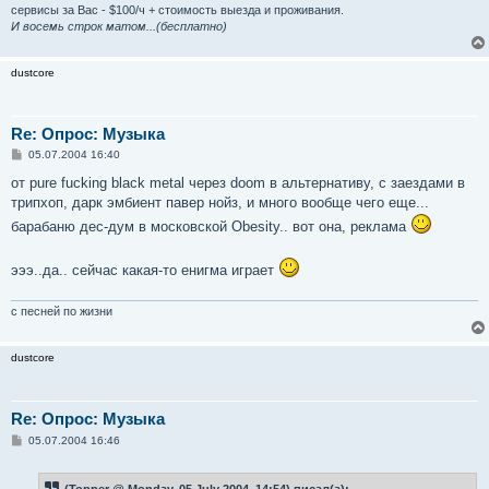
сервисы за Вас - $100/ч + стоимость выезда и проживания.
И восемь строк матом...(бесплатно)
dustcore
Re: Опрос: Музыка
С
05.07.2004 16:40
о
о
от pure fucking black metal через doom в альтернативу, с заездами в
б
трипхоп, дарк эмбиент павер нойз, и много вообще чего еще...
щ
е
барабаню дес-дум в московской Obesity.. вот она, реклама
н
и
е
эээ..да.. сейчас какая-то енигма играет
с песней по жизни
dustcore
Re: Опрос: Музыка
С
05.07.2004 16:46
о
о
б