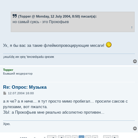
(Topper @ Monday, 12 July 2004, 8:50) писал(а):
но самый суксь - это Прокофьев
↑
Ух, я бы вас за такие флеймопровоцирующие месаги!
¡иɯʎdʞ ин ʞɐʞ 'ɐнɔɐdʞǝdu qнεиж
Topper
Бывший модератор
Re: Опрос: Музыка
С
12.07.2004 16:00
о
о
а я че? а я ниче... я тут просто мимо пробегал... просили саксов с
б
рулезами, вот пжалста.
щ
е
ЗЫ: а Прокофьев мне реально абсолютно противен...
н
и
е
Хрю.