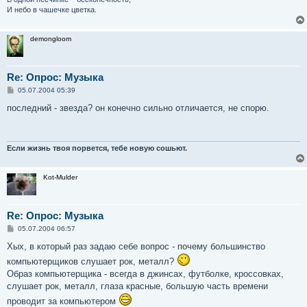
И небо в чашечке цветка.
demongloom
Re: Опрос: Музыка
С
05.07.2004 05:39
о
о
последний - звезда? он конечно сильно отличается, не спорю.
б
щ
е
н
и
Если жизнь твоя порвется, тебе новую сошьют.
е
Kot-Mulder
Re: Опрос: Музыка
С
05.07.2004 06:57
о
о
Хых, в который раз задаю себе вопрос - почему большинство
б
компьютерщиков слушает рок, металл?
щ
е
Образ компьютерщика - всегда в джинсах, футболке, кроссовках,
н
слушает рок, металл, глаза красные, большую часть времени
и
е
проводит за компьютером