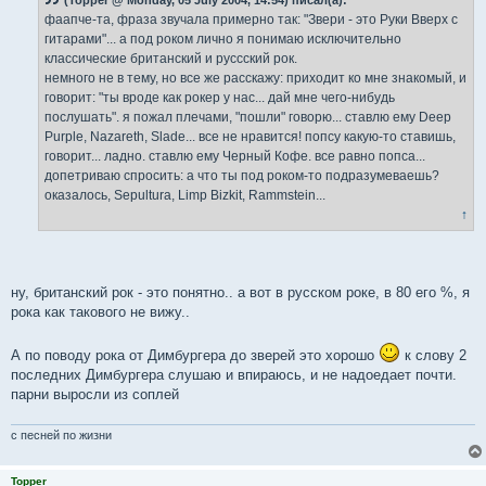
(Topper @ Monday, 05 July 2004, 14:54) писал(а):
щ
е
фаапче-та, фраза звучала примерно так: "Звери - это Руки Вверх с
н
гитарами"... а под роком лично я понимаю исключительно
и
е
классические британский и руссский рок.
немного не в тему, но все же расскажу: приходит ко мне знакомый, и
говорит: "ты вроде как рокер у нас... дай мне чего-нибудь
послушать". я пожал плечами, "пошли" говорю... ставлю ему Deep
Purple, Nazareth, Slade... все не нравится! попсу какую-то ставишь,
говорит... ладно. ставлю ему Черный Кофе. все равно попса...
допетриваю спросить: а что ты под роком-то подразумеваешь?
оказалось, Sepultura, Limp Bizkit, Rammstein...
↑
ну, британский рок - это понятно.. а вот в русском роке, в 80 его %, я
рока как такового не вижу..
А по поводу рока от Димбургера до зверей это хорошо
к слову 2
последних Димбургера слушаю и впираюсь, и не надоедает почти.
парни выросли из соплей
с песней по жизни
Topper