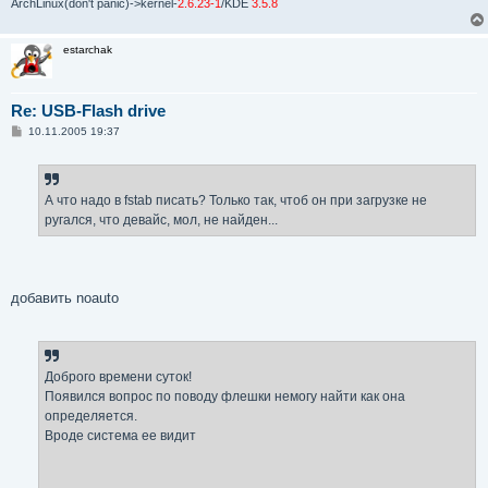
ArchLinux(don't panic)->kernel-
2.6.23-1
/KDE
3.5.8
estarchak
Re: USB-Flash drive
С
10.11.2005 19:37
о
о
б
щ
е
А что надо в fstab писать? Только так, чтоб он при загрузке не
н
ругался, что девайс, мол, не найден...
и
е
добавить noauto
Доброго времени суток!
Появился вопрос по поводу флешки немогу найти как она
определяется.
Вроде система ее видит