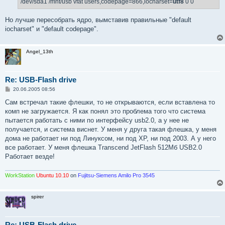
/dev/sda1 /mnt/usb vfat users,codepage=866,iocharset=
utf8
0 0
н
и
е
Но лучше пересобрать ядро, вымставив правильные "default
iocharset" и "default codepage".
Angel_13th
Re: USB-Flash drive
С
20.06.2005 08:56
о
о
Сам встречал такие флешки, то не открываются, если вставлена то
б
комп не загружается. Я как понял это проблема того что система
щ
е
пытается работать с ними по интерфейсу usb2.0, а у нее не
н
получается, и система виснет. У меня у друга такая флешка, у меня
и
е
дома не работает ни под Линуксом, ни под ХР, ни под 2003. А у него
все работает. У меня флешка Transcend JetFlash 512Мб USB2.0
Работает везде!
WorkStation
Ubuntu 10.10
on
Fujitsu-Siemens Amilo Pro 3545
spirer
Re: USB-Flash drive