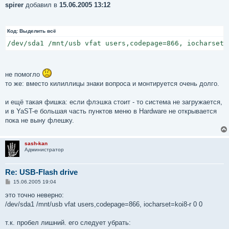
spirer
добавил в
15.06.2005 13:12
Код:
Выделить всё
/dev/sda1 /mnt/usb vfat users,codepage=866, iocharset=
не помогло
то же: вместо килиллицы знаки вопроса и монтируется очень долго.
и ещё такая фишка: если флэшка стоит - то система не загружается,
и в YaST-e большая часть пунктов меню в Hardware не открывается
пока не выну флешку.
sash-kan
Администратор
Re: USB-Flash drive
С
15.06.2005 19:04
о
о
это точно неверно:
б
/dev/sda1 /mnt/usb vfat users,codepage=866, iocharset=koi8-r 0 0
щ
е
н
т.к. пробел лишний. его следует убрать:
и