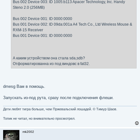
Bus 002 Device 003: ID 1005:b113 Apacer Technology, Inc. Handy
Steno 2.0 (256MB)
Bus 002 Device 001: ID 0000:0000
Bus 001 Device 002: ID 09da:001a A4 Tech Co., Ltd Wireless Mouse &
RXM-15 Receiver
Bus 001 Device 001: ID 0000:0000
А каким устройством она стала sda,sdb?
Отформатированна из под виндовс в fat32.
dmesg Вам в помощь.
Запускать из-под рута, сразу после подключения флеши.
Дети любят тигра больше, чем Пржевальский лошадей. © Тимур Шаов.
Топик не читал, но внимательно просмотрел.
mk2002