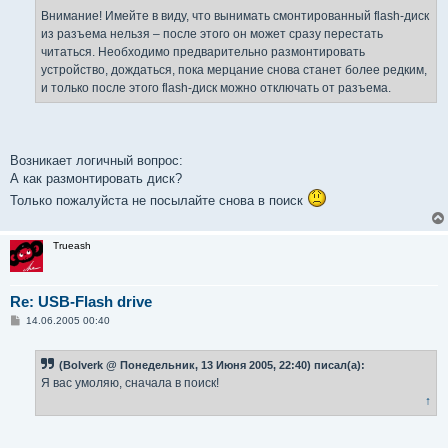
Внимание! Имейте в виду, что вынимать смонтированный flash-диск
из разъема нельзя – после этого он может сразу перестать
читаться. Необходимо предварительно размонтировать
устройство, дождаться, пока мерцание снова станет более редким,
и только после этого flash-диск можно отключать от разъема.
Возникает логичный вопрос:
А как размонтировать диск?
Только пожалуйста не посылайте снова в поиск
Trueash
Re: USB-Flash drive
С
14.06.2005 00:40
о
о
б
(Bolverk @ Понедельник, 13 Июня 2005, 22:40) писал(а):
щ
е
Я вас умоляю, сначала в поиск!
н
↑
и
е