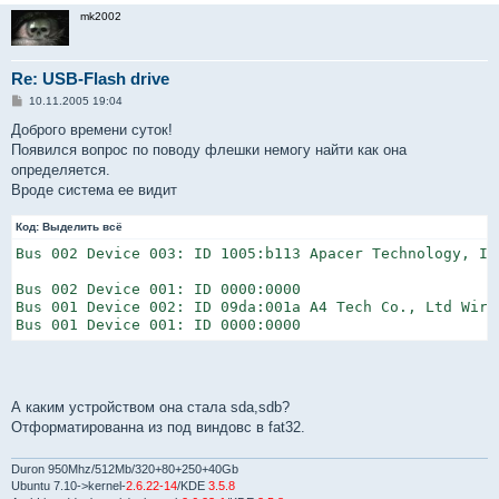
mk2002
Re: USB-Flash drive
С
10.11.2005 19:04
о
о
Доброго времени суток!
б
Появился вопрос по поводу флешки немогу найти как она
щ
е
определяется.
н
Вроде система ее видит
и
е
Код:
Выделить всё
Bus 002 Device 003: ID 1005:b113 Apacer Technology, In
Bus 002 Device 001: ID 0000:0000

Bus 001 Device 002: ID 09da:001a A4 Tech Co., Ltd Wire
Bus 001 Device 001: ID 0000:0000
А каким устройством она стала sda,sdb?
Отформатированна из под виндовс в fat32.
Duron 950Mhz/512Mb/320+80+250+40Gb
Ubuntu 7.10->kernel-
2.6.22-14
/KDE
3.5.8