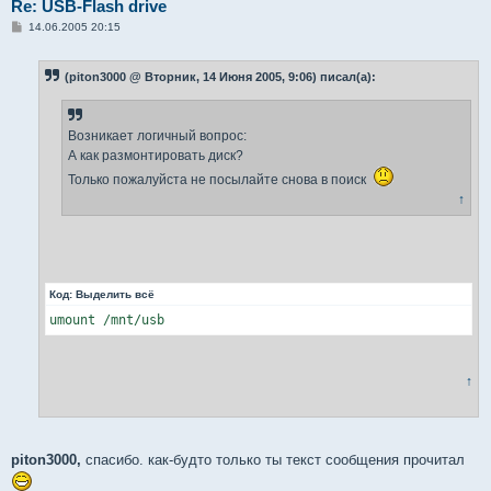
Re: USB-Flash drive
С
14.06.2005 20:15
о
о
б
(piton3000 @ Вторник, 14 Июня 2005, 9:06) писал(а):
щ
е
н
и
е
Возникает логичный вопрос:
А как размонтировать диск?
Только пожалуйста не посылайте снова в поиск
↑
Код:
Выделить всё
umount /mnt/usb
↑
piton3000,
спасибо. как-будто только ты текст сообщения прочитал