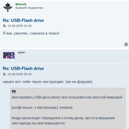
Bolverk
Бывший модератор
Re: USB-Flash drive
С
13.06.2005 23:40
о
о
Я вас умоляю, сначала в поиск!
б
щ
е
н
и
spirer
е
Re: USB-Flash drive
С
14.06.2005 00:34
о
о
нашел вот себе такую инструкцию: (не на форуме)
б
щ
е
н
монтировать USB-диск смогут все пользователи простой командой
и
е
[root]# mount –t vfat /dev/sda1 /mnt/usb
Когда происходит обращение к этому диску, частота мерцания
светодиода на нем повышается.