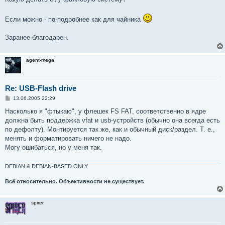
Если можно - по-подробнее как для чайника
Заранее благодарен.
agent-mega
Re: USB-Flash drive
С
13.06.2005 22:29
о
о
Насколько я "фтыкаю", у флешек FS FAT, соответственно в ядре
б
должна быть поддержка vfat и usb-устройств (обычно она всегда есть
щ
е
по дефолту). Монтируется так же, как и обычный диск/раздел. Т. е.,
н
менять и форматировать ничего не надо.
и
е
Могу ошибаться, но у меня так.
DEBIAN & DEBIAN-BASED ONLY
Всё относительно. Объективности не существует.
spirer