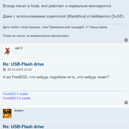
о
о
Всегда писал в fstab, всё работает и нормально монтируется.
б
щ
е
Даже с использованием supermount (Mandrtiva) и halddaemon (SuSE).
н
и
е
Дети любят тигра больше, чем Пржевальский лошадей. © Тимур Шаов.
Топик не читал, но внимательно просмотрел.
vg2.0
Re: USB-Flash drive
С
30.10.2005 23:29
о
о
А во FreeBSD, что нибудь подобное есть, кто нибудь знает?
б
щ
е
н
и
FreeBSD 6-stable
е
FreeBSD 5.5-stable
drakon
Re: USB-Flash drive