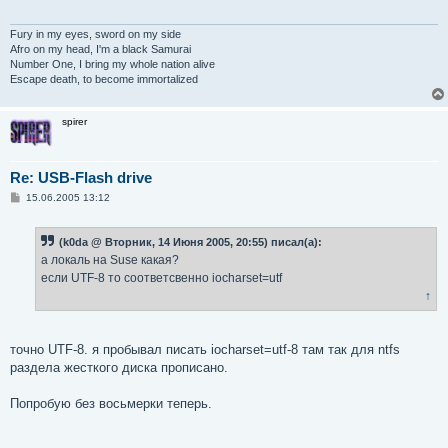
е
н
и
Fury in my eyes, sword on my side
е
Afro on my head, I'm a black Samurai
Number One, I bring my whole nation alive
Escape death, to become immortalized
spirer
Re: USB-Flash drive
С
15.06.2005 13:12
о
о
б
(k0da @ Вторник, 14 Июня 2005, 20:55) писал(а):
щ
е
а локаль на Suse какая?
н
если UTF-8 то соответсвенно iocharset=utf
и
е
↑
точно UTF-8. я пробывал писать iocharset=utf-8 там так для ntfs
раздела жесткого диска прописано.
Попробую без восьмерки теперь.