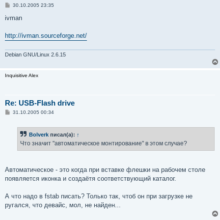
С
30.10.2005 23:35
о
о
ivman
б
щ
е
http://ivman.sourceforge.net/
н
и
е
Debian GNU/Linux 2.6.15
Inquisitive Alex
Re: USB-Flash drive
С
31.10.2005 00:34
о
о
б
Bolverk
писал(а):
↑
щ
е
Что значит "автоматическое монтирование" в этом случае?
н
и
е
Автоматическое - это когда при вставке флешки на рабочем столе
появляется иконка и создаётя соответствующий каталог.
А что надо в fstab писать? Только так, чтоб он при загрузке не
ругался, что девайс, мол, не найден...