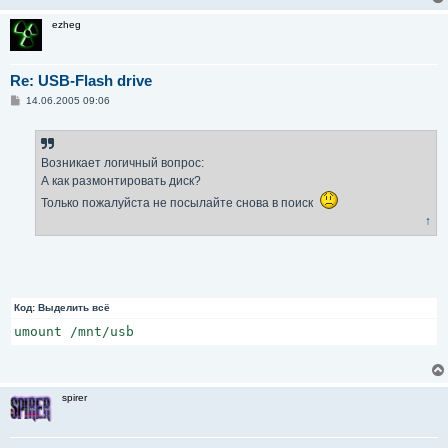
ezheg
Re: USB-Flash drive
С
14.06.2005 09:06
о
о
б
щ
е
Возникает логичный вопрос:
н
А как размонтировать диск?
и
е
Только пожалуйста не посылайте снова в поиск
↑
Код:
Выделить всё
umount /mnt/usb
spirer