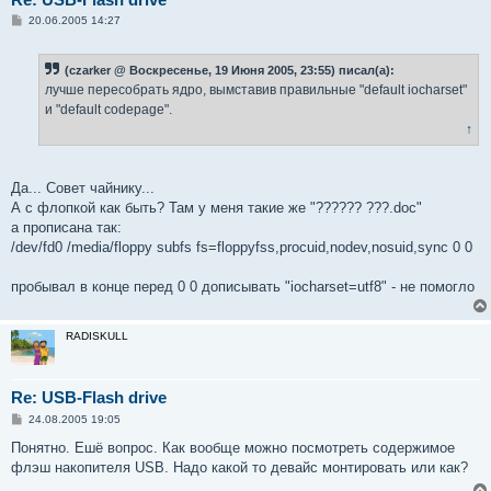
С
20.06.2005 14:27
о
о
б
(czarker @ Воскресенье, 19 Июня 2005, 23:55) писал(а):
щ
е
лучше пересобрать ядро, вымставив правильные "default iocharset"
н
и "default codepage".
и
е
↑
Да... Совет чайнику...
А с флопкой как быть? Там у меня такие же "?????? ???.doc"
а прописана так:
/dev/fd0 /media/floppy subfs fs=floppyfss,procuid,nodev,nosuid,sync 0 0
пробывал в конце перед 0 0 дописывать "iocharset=utf8" - не помогло
RADISKULL
Re: USB-Flash drive
С
24.08.2005 19:05
о
о
Понятно. Ешё вопрос. Как вообще можно посмотреть содержимое
б
флэш накопителя USB. Надо какой то девайс монтировать или как?
щ
е