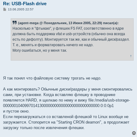
Re: USB-Flash drive
С
13.06.2005 22:57
о
о
б
(agent-mega @ Понедельник, 13 Июня 2005, 22:29) писал(а):
щ
е
Насколько я "фтыкаю", у флешек FS FAT, соответственно в ядре
н
должна быть поддержка vfat и usb-устройств (обычно она всегда
и
е
есть по дефолту). Монтируется так же, как и обычный диск/раздел.
Т. е., менять и форматировать ничего не надо.
Могу ошибаться, но у меня так.
↑
Я так понял что файловую систему трогать не надо.
А как монтировать? Обычные диски/раздеры у меня смонтировались
сами, при установке. Когда вставляю флешку в проводнике
появляется HARD, я щелкаю по нему и вижу file:/media/usb-storage-
000000104099701413000000000000000000000000000:0:0:0p1
и пустое окно.
Если перезагружаться со вставленой флешкой то Linux вообще не
загружается. Стопорится на "Starting CRON deamon", а продолжает
загрузку только после извлечения флешки.