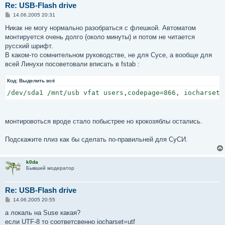
Re: USB-Flash drive
С
14.06.2005 20:31
о
о
Никак не могу нормально разобраться с флешкой. Автоматом
б
монтируется очень долго (около минуты) и потом не читается
щ
е
русский шрифт.
н
В каком-то сомнительном руководстве, не для Сусе, а вообще для
и
е
всей Линухи посоветовали вписать в fstab :
Код:
Выделить всё
/dev/sda1 /mnt/usb vfat users,codepage=866, iocharset=
монтировоться вроде стало побыстрее но крокозяблы остались.
Подскажите плиз как бы сделать по-правильней для СуСИ.
k0da
Бывший модератор
Re: USB-Flash drive
С
14.06.2005 20:55
о
о
а локаль на Suse какая?
б
если UTF-8 то соответсвенно iocharset=utf
щ