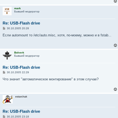
е
mark
Бывший модератор
Re: USB-Flash drive
С
30.10.2005 20:28
о
о
Если аutomount то /etc/auto.misc, хотя, по-моему, можно и в fstab...
б
щ
е
н
и
Bolverk
е
Бывший модератор
Re: USB-Flash drive
С
30.10.2005 22:29
о
о
Что значит "автоматическое монтирование" в этом случае?
б
щ
е
н
и
estarchak
е
Re: USB-Flash drive
С
30.10.2005 23:18