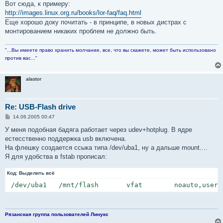
Вот сюда, к примеру:
http://images.linux.org.ru/books/lor-faq/faq.html
Еще хорошо доку почитать - в принципе, в новых дистрах с
монтированием никаких проблем не должно быть.
"...Вы имеете право хранить молчание, все, что вы скажете, может быть использовано
против вас..."
alastor
Re: USB-Flash drive
С
14.06.2005 00:47
о
о
У меня подобная бадяга работает через udev+hotplug. В ядре
б
естесственно поддержка usb включена.
щ
е
На флешку создается ссыка типа /dev/uba1, ну а дальше mount....
н
Я для удобства в fstab прописал:
и
е
Код:
Выделить всё
 /dev/uba1   /mnt/flash       vfat        noauto,users
Рязанская группа пользователей Линукс