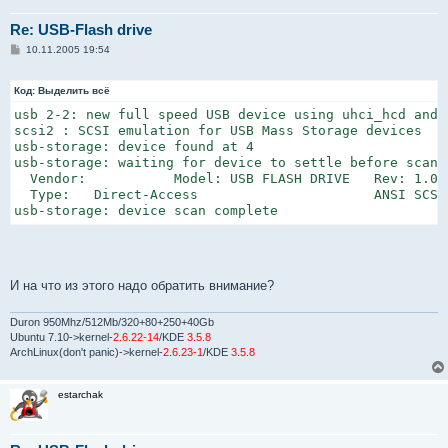
Re: USB-Flash drive
С
10.11.2005 19:54
о
о
б
Код:
Выделить всё
щ
е
usb 2-2: new full speed USB device using uhci_hcd and a
н
scsi2 : SCSI emulation for USB Mass Storage devices

и
usb-storage: device found at 4

е
usb-storage: waiting for device to settle before scanni
  Vendor:           Model: USB FLASH DRIVE   Rev: 1.01

  Type:   Direct-Access                      ANSI SCSI 
usb-storage: device scan complete
И на что из этого надо обратить внимание?
Duron 950Mhz/512Mb/320+80+250+40Gb
Ubuntu 7.10->kernel-
2.6.22-14
/KDE
3.5.8
ArchLinux(don't panic)->kernel-
2.6.23-1
/KDE
3.5.8
estarchak