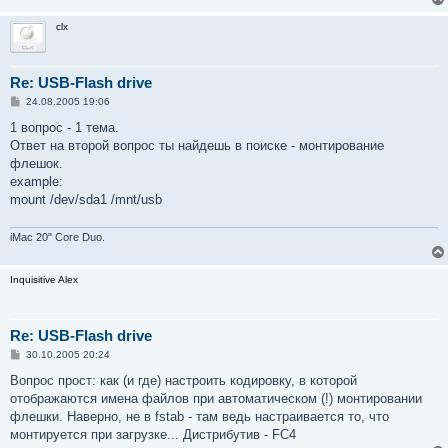
н
и
clx
е
Re: USB-Flash drive
С
24.08.2005 19:06
о
о
1 вопрос - 1 тема.
б
Ответ на второй вопрос ты найдешь в поиске - монтирование
щ
е
флешок.
н
example:
и
е
mount /dev/sda1 /mnt/usb
iMac 20" Core Duo.
Inquisitive Alex
Re: USB-Flash drive
С
30.10.2005 20:24
о
о
Вопрос прост: как (и где) настроить кодировку, в которой
б
отображаются имена файлов при автоматическом (!) монтировании
щ
е
флешки. Наверно, не в fstab - там ведь настраивается то, что
н
монтируется при загрузке... Дистрибутив - FC4
и