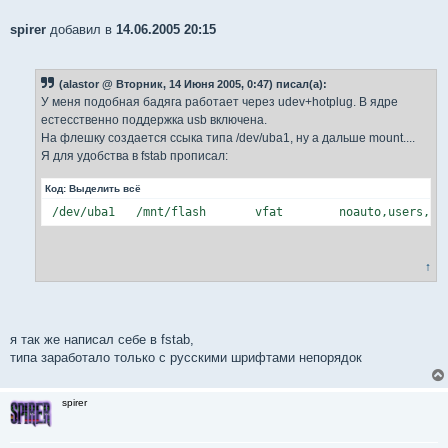
spirer
добавил в
14.06.2005 20:15
(alastor @ Вторник, 14 Июня 2005, 0:47) писал(а):
У меня подобная бадяга работает через udev+hotplug. В ядре
естесственно поддержка usb включена.
На флешку создается ссыка типа /dev/uba1, ну а дальше mount....
Я для удобства в fstab прописал:
Код:
Выделить всё
 /dev/uba1   /mnt/flash       vfat        noauto,users,um
↑
я так же написал себе в fstab,
типа заработало только с русскими шрифтами непорядок
spirer