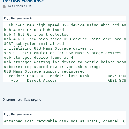
Re: USB-Flash drive
С
10.11.2005 21:25
о
о
б
Код:
Выделить всё
щ
е
 usb 4-6: new high speed USB device using ehci_hcd and 
н
hub 4-6:1.0: USB hub found

и
hub 4-6:1.0: 1 port detected

е
usb 4-6.1: new high speed USB device using ehci_hcd and
SCSI subsystem initialized

Initializing USB Mass Storage driver...

scsi0 : SCSI emulation for USB Mass Storage devices

usb-storage: device found at 4

usb-storage: waiting for device to settle before scanni
usbcore: registered new driver usb-storage

USB Mass Storage support registered.

  Vendor: USB 2.0   Model: Flash Disk        Rev: PROL

  Type:   Direct-Access                      ANSI SCSI 
usb-storage: device scan complete

SCSI device sda: 1024000 512-byte hdwr sectors (524 MB)
sda: Write Protect is off

sda: Mode Sense: 00 06 00 00

У меня так. Как видно,
sda: assuming drive cache: write through

SCSI device sda: 1024000 512-byte hdwr sectors (524 MB)
sda: Write Protect is off

Код:
Выделить всё
sda: Mode Sense: 00 06 00 00

Attached scsi removable disk sda at scsi0, channel 0, 
sda: assuming drive cache: write through

 /dev/scsi/host0/bus0/target0/lun0: unable to read part