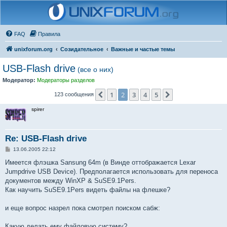
FAQ
Правила
unixforum.org
Созидательное
Важные и частые темы
USB-Flash drive
(все о них)
Модератор:
Модераторы разделов
1
2
3
4
5
Пред.
След.
123 сообщения
spirer
Re: USB-Flash drive
С
13.06.2005 22:12
о
о
Имеется флэшка Sansung 64m (в Винде оттображается Lexar
б
Jumpdrive USB Device). Предполагается использовать для переноса
щ
е
документов между WinXP & SuSE9.1Pers.
н
Как научить SuSE9.1Pers видеть файлы на флешке?
и
е
и еще вопрос назрел пока смотрел поиском сабж:
Какую делать ему файловую систему?