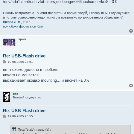
е
/dev/sda1 /mnt/usb vfat users,codepage=866,iocharset=koi8-r 0 0
Писать безграмотно - значит посягать на время людей, к которым мы адресуемся,
а потому совершенно недопустимо в правильно организованном обществе. ©
Щерба Л. В., 1957
при сбоях форума см.блог
spirer
Re: USB-Flash drive
С
19.06.2005 23:51
о
о
нет похоже дело не в пробеле.
б
ничего не меняется
щ
е
выскакивает окошко mounting... и виснет на 0%
н
и
е
ddc
Бывший модератор
Re: USB-Flash drive
С
19.06.2005 23:55
о
о
б
(/etc/fstab) писал(а):
щ
е