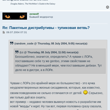
Douglas Adams,
The Hitchhiker's Guide to the Galaxy
zenwolf
Бывший модератор
Re: Пакетные дистрибутивы - тупиковая ветвь?
С
09.07.2004 07:31
о
о
б
(random_code @ Thursday, 08 July 2004, 9:05) писал(а):
щ
е
н
(t.t @ Thursday, 08 July 2004, 11:50) писал(а):
и
е
Безошибочно, значится, определить? А чуваки с ЛОРа,
поставившие себе ту же gentoo, этими свойствами не
обладают? Не в меньшей мере, чем поставившие дебиан. Тут
дело не в дистре, а в ЛОРе.
Чуваки с ЛОРа (по крайней мере их большинство) - это кучка
неудовлетворенных жизнью сисадминов, которые, как известно,
своим поведением не сильно отличаются от детей.
Серьезно,
им только дай все охаять:
вот пример -- недавно человек выкинул новость о разработки им
новой "морды" к wget. Ну так вот, первая половина сразу сказала,