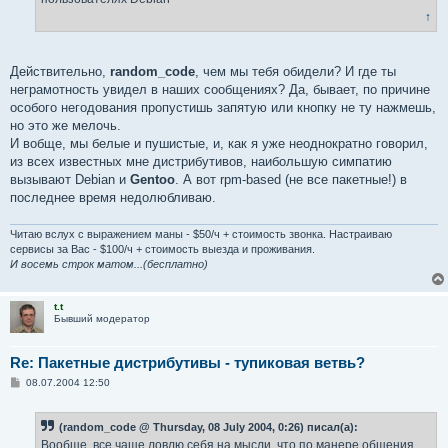
и
е
↑
Действительно,
random_code
, чем мы тебя обидели? И где ты
неграмотность увидел в наших сообщениях? Да, бывает, по причине
особого негодования пропустишь запятую или кнопку не ту нажмешь,
но это же мелочь.
И вобще, мы белые и пушистые, и, как я уже неоднократно говорил,
из всех известных мне дистрибутивов, наибольшую симпатию
вызывают Debian и
Gentoo
. А вот rpm-based (не все пакетные!) в
последнее время недолюбливаю.
Читаю вслух с выражением маны - $50/ч + стоимость звонка. Настраиваю
сервисы за Вас - $100/ч + стоимость выезда и проживания.
И восемь строк матом...(бесплатно)
t.t
Бывший модератор
Re: Пакетные дистрибутивы - тупиковая ветвь?
С
08.07.2004 12:50
о
о
б
(random_code @ Thursday, 08 July 2004, 0:26) писал(а):
щ
е
Вообще, все чаще ловлю себя на мысли, что по манере общения