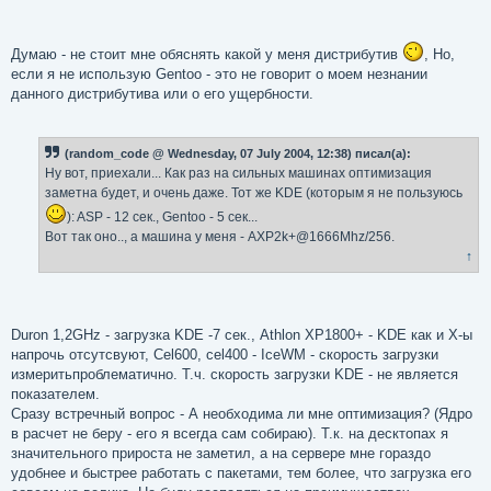
Думаю - не стоит мне обяснять какой у меня дистрибутив
, Но,
если я не использую Gentoo - это не говорит о моем незнании
данного дистрибутива или о его ущербности.
(random_code @ Wednesday, 07 July 2004, 12:38) писал(а):
Ну вот, приехали... Как раз на сильных машинах оптимизация
заметна будет, и очень даже. Тот же KDE (которым я не пользуюсь
): ASP - 12 сек., Gentoo - 5 сек...
Вот так оно.., а машина у меня - AXP2k+@1666Mhz/256.
↑
Duron 1,2GHz - загрузка KDE -7 сек., Athlon XP1800+ - KDE как и Х-ы
напрочь отсутсвуют, Cel600, cel400 - IceWM - скорость загрузки
измеритьпроблематично. Т.ч. скорость загрузки KDE - не является
показателем.
Сразу встречный вопрос - А необходима ли мне оптимизация? (Ядро
в расчет не беру - его я всегда сам собираю). Т.к. на десктопах я
значительного прироста не заметил, а на сервере мне гораздо
удобнее и быстрее работать с пакетами, тем более, что загрузка его