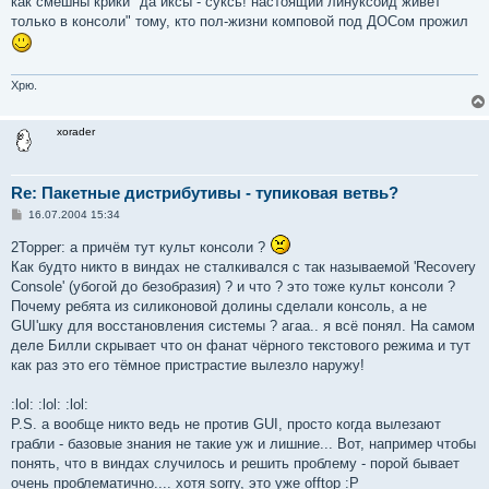
как смешны крики "да иксы - суксь! настоящий линуксоид живет
щ
е
только в консоли" тому, кто пол-жизни комповой под ДОСом прожил
н
и
е
Хрю.
xorader
Re: Пакетные дистрибутивы - тупиковая ветвь?
С
16.07.2004 15:34
о
о
2Topper: а причём тут культ консоли ?
б
Как будто никто в виндах не сталкивался с так называемой 'Recovery
щ
е
Console' (убогой до безобразия) ? и что ? это тоже культ консоли ?
н
Почему ребята из силиконовой долины сделали консоль, а не
и
е
GUI'шку для восстановления системы ? агаа.. я всё понял. На самом
деле Билли скрывает что он фанат чёрного текстового режима и тут
как раз это его тёмное пристрастие вылезло наружу!
:lol: :lol: :lol:
P.S. а вообще никто ведь не против GUI, просто когда вылезают
грабли - базовые знания не такие уж и лишние... Вот, например чтобы
понять, что в виндах случилось и решить проблему - порой бывает
очень проблематично.... хотя sorry, это уже offtop :P