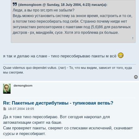
б
(demongloom @ Sunday, 18 July 2004, 4:23) писал(а):
щ
е
Люди, а вы про src.rpm не забыли?
н
Ведь можно установить систему за энное время, настроить и то се,
и
е
а потом тихо пересобирать под себя. Странно почему нигде нет
энтузиастких репозиториев с пакетами под {5,6}86 для различных
дистров - рх, мандрейк, сусе. Хотя это проблема рх больше.
↑
я так и делаю на слаке - тихо пересобирываю пакеты м всё
Quae videmus quo dependet vultus. (лат) - То, что мы видим, зависит от того, куда
мы смотрим.
demongloom
Re: Пакетные дистрибутивы - тупиковая ветвь?
С
18.07.2004 19:05
о
о
Да я тоже тихо пересобираю. Вот сегодня накропал для
б
автоматизации скрипт на баше.
щ
е
Сам проверяет пакеты, сверяет со списками исключений, скачивает
н
сурсы и пересобирает.
и
е