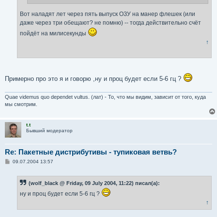
Вот наладят лет через пять выпуск ОЗУ на манер флешек (или
даже через три обещают? не помню) -- тогда действительно счёт
пойдёт на милисекунды
↑
Примерно про это я и говорю ,ну и проц будет если 5-6 гц ?
Quae videmus quo dependet vultus. (лат) - То, что мы видим, зависит от того, куда
мы смотрим.
t.t
Бывший модератор
Re: Пакетные дистрибутивы - тупиковая ветвь?
С
09.07.2004 13:57
о
о
б
(wolf_black @ Friday, 09 July 2004, 11:22) писал(а):
щ
е
ну и проц будет если 5-6 гц ?
н
и
↑
е