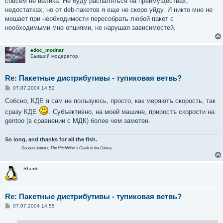
совсем не велика. Не буду распаляться на преимуществах,
недостатках, но от deb-пакетов я еще не скоро уйду. И никто мне не
мешает при необходимости пересобрать любой пакет с
необходимыми мне опциями, не нарушая зависимостей.
edoc_modnar
Бывший модератор
Re: Пакетные дистрибутивы - тупиковая ветвь?
С
07.07.2004 14:52
о
о
Собсно, КДЕ я сам не пользуюсь, просто, как меряютъ скорость, так
б
сразу КДЕ
. Субъективно, на моей машине, приростъ скорости на
щ
е
gentoo (в сравнении с МДК) более чем заметен.
н
и
е
So long, and thanks for all the fish.
Douglas Adams,
The Hitchhiker's Guide to the Galaxy
Shurik
Re: Пакетные дистрибутивы - тупиковая ветвь?
С
07.07.2004 14:55
о
о