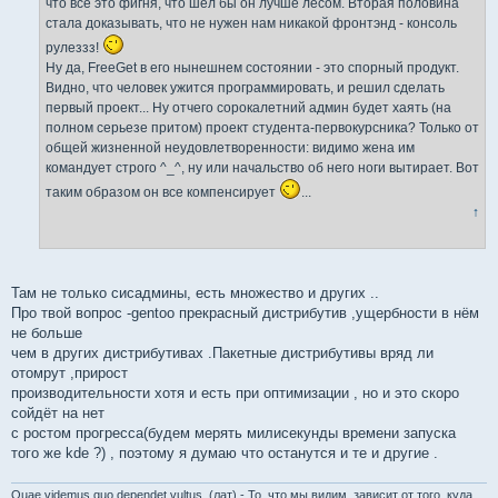
что все это фигня, что шел бы он лучше лесом. Вторая половина
стала доказывать, что не нужен нам никакой фронтэнд - консоль
рулеззз!
Ну да, FreeGet в его нынешнем состоянии - это спорный продукт.
Видно, что человек ужится программировать, и решил сделать
первый проект... Ну отчего сорокалетний админ будет хаять (на
полном серьезе притом) проект студента-первокурсника? Только от
общей жизненной неудовлетворенности: видимо жена им
командует строго ^_^, ну или начальство об него ноги вытирает. Вот
таким образом он все компенсирует
...
↑
Там не только сисадмины, есть множество и других ..
Про твой вопрос -gentoo прекрасный дистрибутив ,ущербности в нём
не больше
чем в других дистрибутивах .Пакетные дистрибутивы вряд ли
отомрут ,прирост
производительности хотя и есть при оптимизации , но и это скоро
сойдёт на нет
с ростом прогресса(будем мерять милисекунды времени запуска
того же kde ?) , поэтому я думаю что останутся и те и другие .
Quae videmus quo dependet vultus. (лат) - То, что мы видим, зависит от того, куда