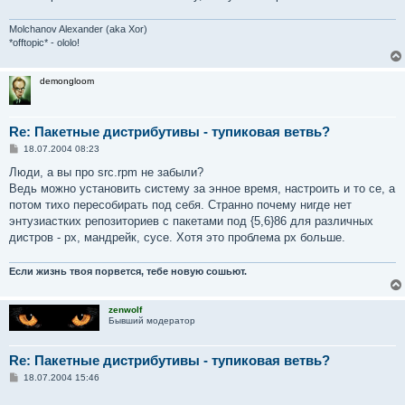
Molchanov Alexander (aka Xor)
*offtopic* - ololo!
demongloom
Re: Пакетные дистрибутивы - тупиковая ветвь?
С
18.07.2004 08:23
о
о
Люди, а вы про src.rpm не забыли?
б
Ведь можно установить систему за энное время, настроить и то се, а
щ
е
потом тихо пересобирать под себя. Странно почему нигде нет
н
энтузиастких репозиториев с пакетами под {5,6}86 для различных
и
е
дистров - рх, мандрейк, сусе. Хотя это проблема рх больше.
Если жизнь твоя порвется, тебе новую сошьют.
zenwolf
Бывший модератор
Re: Пакетные дистрибутивы - тупиковая ветвь?
С
18.07.2004 15:46
о
о