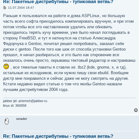
Re: Пакетные дистрибутивы - тупиковая ветвь?
С
11.07.2004 18:47
о
о
Раньше я пользовался на работе и дома ASPLinux, но большую
б
часть всего софта приходилось компилировать вручную, и при этом
щ
е
потом чтобы все это наставленное удалить или обновить
н
приходилось терять кучу времени, уже было начал поглядывать в
и
е
сторону FreeBSD, и тут я наткнулся на статью Александра
Федорчука о Gentoo, почитал решил попробовать, заказал себе
диски с gentoo. После того как шок от способа установки Gentoo
прошол, я начал разбираться, и это было как откровение все
оказалось очень просто, окрываеш тектовый редактор и настраиваеш
, все тяжелые пакеты я ставлю из .tbz2 (kde, gnome, x, и тд),
остальные из исходников, если нужно пишу свои ebuild. Вообщем
дистр мне понравился и сейчас даже не могу смотреть на другие.
Кстати недавно видел статью о том что якобы Gentoo назвали
лучшим дистрибутивом 2004 года.
jabber jid: artemsh@jabber.ru
linux id: 360658
xorader
Re: Пакетные дистрибутивы - тупиковая ветвь?