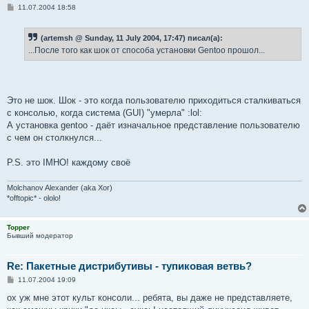
С
11.07.2004 18:58
о
о
б
(artemsh @ Sunday, 11 July 2004, 17:47) писал(а):
щ
е
...После того как шок от способа установки Gentoo прошол...
н
и
е
Это не шок. Шок - это когда пользователю приходиться сталкиваться
с консолью, когда система (GUI) "умерла" :lol:
А установка gentoo - даёт изначальное представление пользователю
с чем он столкнулся...
P.S. это IMHO! каждому своё
Molchanov Alexander (aka Xor)
*offtopic* - ololo!
Topper
Бывший модератор
Re: Пакетные дистрибутивы - тупиковая ветвь?
С
11.07.2004 19:09
о
о
ох уж мне этот культ консоли... ребята, вы даже не представляете,
б