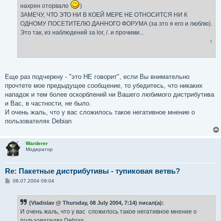
нахрен оторвало
)
ЗАМЕЧУ, ЧТО ЭТО НИ В КОЕЙ МЕРЕ НЕ ОТНОСИТСЯ НИ К
ОДНОМУ ПОСЕТИТЕЛЮ ДАННОГО ФОРУМА (за это я его и люблю).
Это так, из наблюдений за lor, /. и прочими...
↑
Еще раз подчеркну - "это НЕ говорит", если Вы внимательно
прочтете мое предыдущее сообщение, то убедитесь, что никаких
нападок и тем более оскорблений ни Вашего любимого дистрибутива
и Вас, в частности, не было.
И очень жаль, что у вас сложилось такое негативное мнение о
пользователях Debian
Warderer
Модератор
Re: Пакетные дистрибутивы - тупиковая ветвь?
С
08.07.2004 09:04
о
о
б
(Vladislav @ Thursday, 08 July 2004, 7:14) писал(а):
щ
е
И очень жаль, что у вас сложилось такое негативное мнение о
н
пользователях Debian