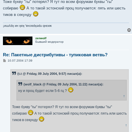
Тоже букву "гы" потерял? Я тут по всем форумам буквы "гы"
собираю
А то такой эстонский проц получается: пять или шесть
тиков в секунду
¡иɯʎdʞ ин ʞɐʞ 'ɐнɔɐdʞǝdu qнεиж
zenwolf
Бывший модератор
Re: Пакетные дистрибутивы - тупиковая ветвь?
С
10.07.2004 17:39
о
о
б
(t.t @ Friday, 09 July 2004, 9:57) писал(а):
щ
е
н
(wolf_black @ Friday, 09 July 2004, 11:22) писал(а):
и
е
ну и проц будет если 5-6 гц ?
↑
Тоже букву "гы" потерял? Я тут по всем форумам буквы "гы"
собираю
А то такой эстонский проц получается: пять или шесть
тиков в секунду
↑