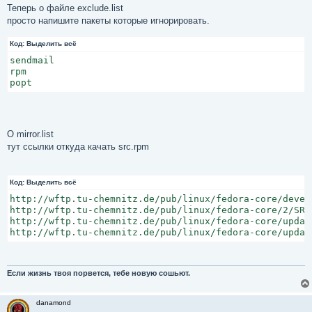
  path_tmptemp=/tmp/drcy_tmp.tmp; >  $path_tmptemp; [B
Теперь о файле exclude.list
  path_result=result.txt;   if [ -f path_result ]; the
просто напишите пакеты которые игнорировать.
  path_exclude=exclude.list;   >> $path_exclude; [B]# 
  path_mirror=mirror.list   >> $path_mirror; [B]# путь
Код:
Выделить всё
  path_error=error.list    >  $path_error; [B]# путь к
sendmail

  path_SRPMS=/usr/src/redhat/SRPMS; [B]# путь куда пер
rpm

  path_BSRPMS=/usr/src/redhat/SRPMS/Builded; mkdir $pa
popt
  path_FSRPMS=/usr/src/redhat/SRPMS/Failed; mkdir $pat
  path_RPMS=/usr/src/redhat/RPMS; [B]# где искать собра
  # Variables :: Other

  search_hostname=DemonLinux; [B]# хост нэйм по которо
О mirror.list
  option_pctarget=i686-pc-linux; [B]# параметры сборки 
тут ссылки откуда качать src.rpm
  rpmbuild_output=/dev/tty12; [B]# вывод текста о сборк
  echo "#---------------------------------------------
Код:
Выделить всё
}

# <- End

http://wftp.tu-chemnitz.de/pub/linux/fedora-core/develo
http://wftp.tu-chemnitz.de/pub/linux/fedora-core/2/SRPM
# Function Get_RPM_List()

http://wftp.tu-chemnitz.de/pub/linux/fedora-core/update
#------------------------------------------------------
http://wftp.tu-chemnitz.de/pub/linux/fedora-core/updat
# -> Begin

f_Get_RPM_List()

{

  # Echo

Если жизнь твоя порвется, тебе новую сошьют.
  echo "# > Getting RPM packages database.";

  echo "#---------------------------------------------
danamond
  # Variables
