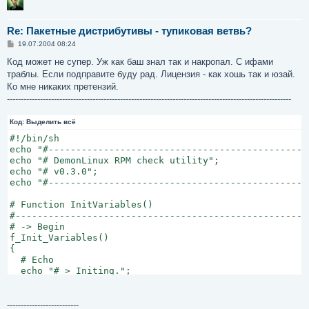
Re: Пакетные дистрибутивы - тупиковая ветвь?
С
19.07.2004 08:24
о
о
Код может не супер. Уж как баш знал так и накропал. С ифами
б
траблы. Если подправите буду рад. Лицензия - как хошь так и юзай.
щ
е
Ко мне никаких претензий.
н
-------------------------------------------------------------------------------------------------------
и
е
Код:
Выделить всё
#!/bin/sh

echo "#-----------------------------------------------
echo "# DemonLinux RPM check utility";

echo "# v0.3.0";

echo "#-----------------------------------------------
# Function InitVariables()

#------------------------------------------------------
# -> Begin

f_Init_Variables()

{

  # Echo

  echo "# > Initing.";

  # Variables :: Path

  path_rpmtemp=/tmp/drcy_rpm.tmp; >  $path_rpmtemp; [B
--------------------------