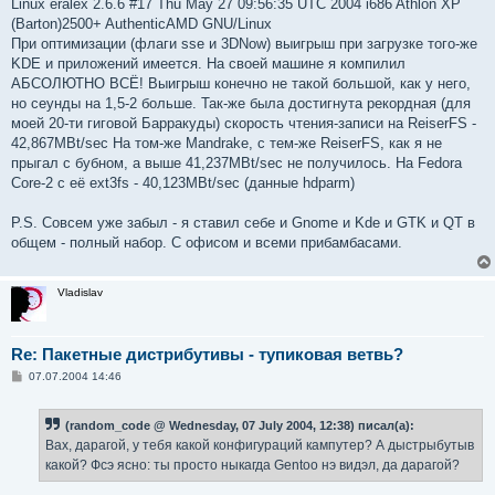
Linux eralex 2.6.6 #17 Thu May 27 09:56:35 UTC 2004 i686 Athlon XP
(Barton)2500+ AuthenticAMD GNU/Linux
При оптимизации (флаги sse и 3DNow) выигрыш при загрузке того-же
KDE и приложений имеется. На своей машине я компилил
АБСОЛЮТНО ВСЁ! Выигрыш конечно не такой большой, как у него,
но сеунды на 1,5-2 больше. Так-же была достигнута рекордная (для
моей 20-ти гиговой Барракуды) скорость чтения-записи на ReiserFS -
42,867MBt/seс На том-же Mandrake, с тем-же ReiserFS, как я не
прыгал с бубном, а выше 41,237MBt/seс не получилось. На Fedora
Core-2 с её ext3fs - 40,123MBt/sec (данные hdparm)
P.S. Совсем уже забыл - я ставил себе и Gnome и Kde и GTK и QT в
общем - полный набор. С офисом и всеми прибамбасами.
Vladislav
Re: Пакетные дистрибутивы - тупиковая ветвь?
С
07.07.2004 14:46
о
о
б
(random_code @ Wednesday, 07 July 2004, 12:38) писал(а):
щ
е
Вах, дарагой, у тебя какой конфигураций кампутер? А дыстрыбутыв
н
какой? Фсэ ясно: ты просто ныкагда Gentoo нэ видэл, да дарагой?
и
е