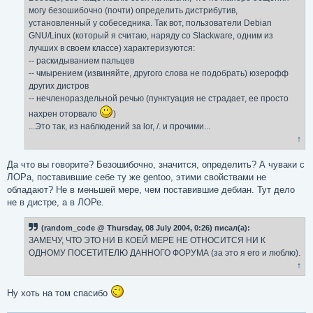
н
могу безошибочно (почти) определить дистрибутив,
и
е
установленный у собеседника. Так вот, пользователи Debian
GNU/Linux (который я считаю, наряду со Slackware, одним из
лучших в своем классе) характеризуются:
-- раскидыванием пальцев
-- чмырением (извиняйте, другого слова не подобрать) юзерофф
других дистров
-- нечленораздельной речью (пунктуация не страдает, ее просто
нахрен оторвало
)
...Это так, из наблюдений за lor, /. и прочими...
↑
Да что вы говорите? Безошибочно, значится, определить? А чуваки с
ЛОРа, поставившие себе ту же gentoo, этими свойствами не
обладают? Не в меньшей мере, чем поставившие дебиан. Тут дело
не в дистре, а в ЛОРе.
(random_code @ Thursday, 08 July 2004, 0:26) писал(а):
ЗАМЕЧУ, ЧТО ЭТО НИ В КОЕЙ МЕРЕ НЕ ОТНОСИТСЯ НИ К
ОДНОМУ ПОСЕТИТЕЛЮ ДАННОГО ФОРУМА (за это я его и люблю).
↑
Ну хоть на том спасибо