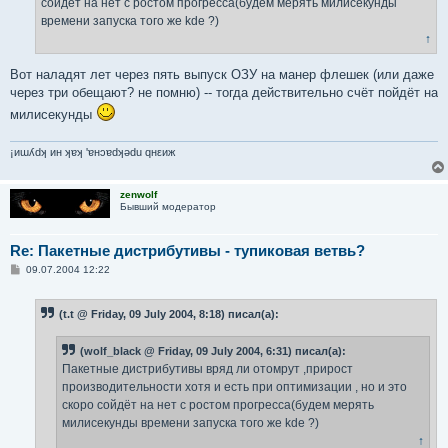
сойдёт на нет с ростом прогресса(будем мерять милисекунды
времени запуска того же kde ?)
↑
Вот наладят лет через пять выпуск ОЗУ на манер флешек (или даже
через три обещают? не помню) -- тогда действительно счёт пойдёт на
милисекунды
¡иɯʎdʞ ин ʞɐʞ 'ɐнɔɐdʞǝdu qнεиж
zenwolf
Бывший модератор
Re: Пакетные дистрибутивы - тупиковая ветвь?
С
09.07.2004 12:22
о
о
б
(t.t @ Friday, 09 July 2004, 8:18) писал(а):
щ
е
н
(wolf_black @ Friday, 09 July 2004, 6:31) писал(а):
и
е
Пакетные дистрибутивы вряд ли отомрут ,прирост
производительности хотя и есть при оптимизации , но и это
скоро сойдёт на нет с ростом прогресса(будем мерять
милисекунды времени запуска того же kde ?)
↑