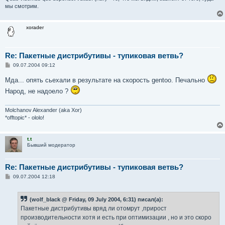
мы смотрим.
xorader
Re: Пакетные дистрибутивы - тупиковая ветвь?
С
09.07.2004 09:12
о
о
Мда... опять сьехали в результате на скорость gentoo. Печально
б
щ
Народ, не надоело ?
е
н
и
Molchanov Alexander (aka Xor)
е
*offtopic* - ololo!
t.t
Бывший модератор
Re: Пакетные дистрибутивы - тупиковая ветвь?
С
09.07.2004 12:18
о
о
б
(wolf_black @ Friday, 09 July 2004, 6:31) писал(а):
щ
е
Пакетные дистрибутивы вряд ли отомрут ,прирост
н
производительности хотя и есть при оптимизации , но и это скоро
и
е