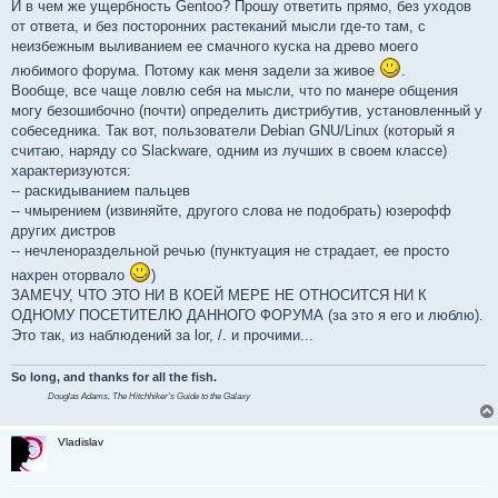
И в чем же ущербность Gentoo? Прошу ответить прямо, без уходов
от ответа, и без посторонних растеканий мысли где-то там, с
неизбежным выливанием ее смачного куска на древо моего
любимого форума. Потому как меня задели за живое
.
Вообще, все чаще ловлю себя на мысли, что по манере общения
могу безошибочно (почти) определить дистрибутив, установленный у
собеседника. Так вот, пользователи Debian GNU/Linux (который я
считаю, наряду со Slackware, одним из лучших в своем классе)
характеризуются:
-- раскидыванием пальцев
-- чмырением (извиняйте, другого слова не подобрать) юзерофф
других дистров
-- нечленораздельной речью (пунктуация не страдает, ее просто
нахрен оторвало
)
ЗАМЕЧУ, ЧТО ЭТО НИ В КОЕЙ МЕРЕ НЕ ОТНОСИТСЯ НИ К
ОДНОМУ ПОСЕТИТЕЛЮ ДАННОГО ФОРУМА (за это я его и люблю).
Это так, из наблюдений за lor, /. и прочими...
So long, and thanks for all the fish.
Douglas Adams,
The Hitchhiker's Guide to the Galaxy
Vladislav