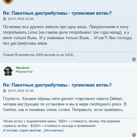
  int_RPM_Count=0;

  # Get rpm

Re: Пакетные дистрибутивы - тупиковая ветвь?
  rpm -qa > $path_rpmtemp;

С
28.07.2004 22:06
о
о
По-моему все дружно забыли про одну вешь. Предположим я хочу
  # Count packages

б
  for I in $( cat $path_rpmtemp); do

попробывать Linux (на самом деле попробывал три года назад), а у
щ
    (( int_RPM_Count += 1 ))

е
меня только Вынь. И у знакомых только Вынь... И как?! Увы господа,
н
  done;

без дистрибутива никак.
и
  echo "# > In your system installed" $int_RPM_Count "p
е
  echo "#---------------------------------------------
Помни! В километре 1000 метров (а не 1024)...
}

# <- End

Warderer
# Function Check_Packages()

Модератор
#------------------------------------------------------
# -> Begin

Re: Пакетные дистрибутивы - тупиковая ветвь?
f_Check_Packages()

{

С
28.07.2004 22:36
о
  # Echo

о
Глупость. Качаем образы пяти дискет стартового пакета Debian,
  echo "# > Checking packages for hostname {" $search_h
б
читаем инструкцию по установке и мы в мире свободного posix. В
  echo "#---------------------------------------------
щ
е
Gentoo, как я понимаю очень схоже. Поправьте, если ошибаюсь.
  # Variables

н
  int_RPM_Current=0;

и
  bol_EXCLUDE_Skip=0;

е
Читаю вслух с выражением маны - $50/ч + стоимость звонка. Настраиваю
  bol_SHOW_Src=0;

сервисы за Вас - $100/ч + стоимость выезда и проживания.
И восемь строк матом...(бесплатно)
  # For each package
