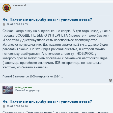
  for I in $( cat $path_rpmtemp ); do

danamond
    # Counter

    (( int_RPM_Current += 1 ))

    bol_EXCLUDE_Skip=0;

Re: Пакетные дистрибутивы - тупиковая ветвь?
    echo -en "# > [" $int_RPM_Current "of" $int_RPM_Co
С
29.07.2004 13:05
о
    # Checking for exclude

о
Сейчас, когда сижу на выделенке, не спорю. А три года назад у нас в
б
    if [ -f $path_exclude ]; then

городке ВООБЩЕ НЕ БЫЛО ИНТЕРНЕТА (поверьте и такое бывает).
щ
    for J in $( cat $path_exclude ); do

е
И все таки у дистрибутивов есть неоспоримое преимущество.
     echo $I > $path_tmptemp;

н
Установка по умолчанию. Да, навалят хлама на 2 гига. Да все будет
и
     if grep -q $J $path_tmptemp; then

е
работать глючно. Но это будет рабочая система, в которой можно
  bol_EXCLUDE_Skip=1;

потихоньку разбираться. А ключевое слово тут НОВИЧОК, у
     fi;

которого просто могут быть проблемы с банальной настройкой ядра
    done;

(например, при сборке отключить IDE контроллер, не настолько
    fi;

жестоко, но бывало вначале).
    # Extract info

    if [ $bol_EXCLUDE_Skip = 0 ]; then

Помни! В километре 1000 метров (а не 1024)...
    # Extract info

    rpm -q $I --info > $path_tmptemp;

edoc_modnar
Бывший модератор
    # Find hostname

    if grep -q $search_hostname $path_tmptemp; then

Re: Пакетные дистрибутивы - тупиковая ветвь?
     # Echo

С
30.07.2004 10:16
     echo -en "\E[32;40m -> HOSTNAME OK"; tput sgr0;

о
    else

о
Создавая тему "тупиковая ветвь", я хотел сказать, что большинство