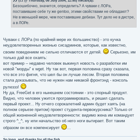
(t.t @ Thursday, 08 July 2004, 11:50) писал(а):
щ
е
Безошибочно, значится, определить? А чуваки с ЛОРа,
н
поставившие себе ту же gentoo, этими свойствами не обладают?
и
е
Не в меньшей мере, чем поставившие дебиан. Тут дело не в дистре,
а в ЛОРе.
Чуваки с ЛОРа (по крайней мере их большинство) - это кучка
неудовлетворенных жизнью сисадминов, которые, как известно,
своим поведением не сильно отличаются от детей.
Серьезно, им
только дай все охаять:
вот пример -- недавно человек выкинул новость о разработки им
новой "морды" к wget. Ну так вот, первая половина сразу сказала,
что все это фигня, что шел бы он лучше лесом. Вторая половина
стала доказывать, что не нужен нам никакой фронтэнд - консоль
рулеззз!
Ну да, FreeGet в его нынешнем состоянии - это спорный продукт.
Видно, что человек ужится программировать, и решил сделать
первый проект... Ну отчего сорокалетний админ будет хаять (на
полном серьезе притом) проект студента-первокурсника? Только от
общей жизненной неудовлетворенности: видимо жена им командует
строго ^_^, ну или начальство об него ноги вытирает. Вот таким
образом он все компенсирует
...
So long, and thanks for all the fish.