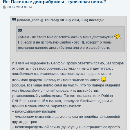
Re: Пакетные дистрибутивы - тупиковая ветвь?
С
08.07.2004 08:14
о
о
б
(random_code @ Thursday, 08 July 2004, 0:26) писал(а):
щ
е
н
и
е
Думаю - не стоит мне обяснять какой у меня дистрибутив
,
Но, если я не использую Gentoo - это НЕ говорит о моем
незнании данного дистрибутива или о его ущербности.
И в чем же ущербность Gentoo? Прошу ответить прямо, без уходов
от ответа, и без посторонних растеканий мысли где-то там, с
неизбежным выливанием ее смачного куска на древо моего
любимого форума. Потому как меня задели за живое
.
Вообще, все чаще ловлю себя на мысли, что по манере общения
могу безошибочно (почти) определить дистрибутив,
установленный у собеседника. Так вот, пользователи Debian
GNU/Linux (который я считаю, наряду со Slackware, одним из
лучших в своем классе) характеризуются:
-- раскидыванием пальцев
-- чмырением (извиняйте, другого слова не подобрать) юзерофф
других дистров
-- нечленораздельной речью (пунктуация не страдает, ее просто