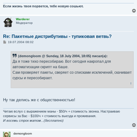
Если жизнь твоя порвется, тебе новую сошьют.
Warderer
Модератор
Re: Пакетные дистрибутивы - тупиковая ветвь?
С
19.07.2004 08:02
о
о
б
(demongloom @ Sunday, 18 July 2004, 18:05) писал(а):
щ
е
Да я тоже тихо пересобираю. Вот сегодня накропал для
н
автоматизации скрипт на баше.
и
е
Сам проверяет пакеты, сверяет со списками исключений, скачивает
сурсы и пересобирает.
↑
Ну так делись же с общественностью!
Читаю вслух с выражением маны - $50/ч + стоимость звонка. Настраиваю
сервисы за Вас - $100/ч + стоимость выезда и проживания.
И восемь строк матом...(бесплатно)
demongloom