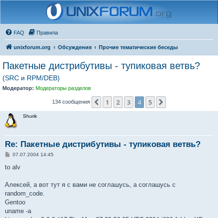
FAQ
Правила
unixforum.org
Обсуждения
Прочие тематические беседы
Пакетные дистрибутивы - тупиковая ветвь?
(SRC и RPM/DEB)
Модератор:
Модераторы разделов
1
2
3
4
5
Пред.
След.
134 сообщения
Shurik
Re: Пакетные дистрибутивы - тупиковая ветвь?
С
07.07.2004 14:45
о
о
to alv
б
щ
е
Алексей, а вот тут я с вами не соглашусь, а соглашусь с
н
random_code.
и
е
Gentoo
uname -a