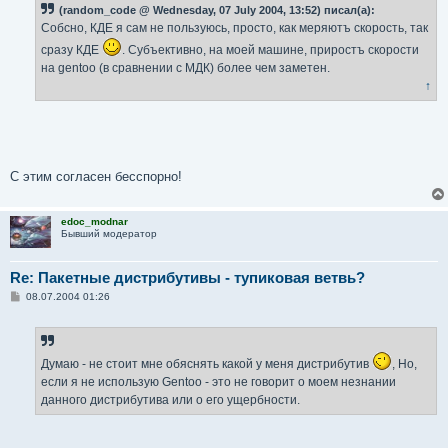
б
(random_code @ Wednesday, 07 July 2004, 13:52) писал(а):
щ
е
Собсно, КДЕ я сам не пользуюсь, просто, как меряютъ скорость, так
н
и
сразу КДЕ
. Субъективно, на моей машине, приростъ скорости
е
на gentoo (в сравнении с МДК) более чем заметен.
↑
С этим согласен бесспорно!
edoc_modnar
Бывший модератор
Re: Пакетные дистрибутивы - тупиковая ветвь?
С
08.07.2004 01:26
о
о
б
щ
е
Думаю - не стоит мне обяснять какой у меня дистрибутив
, Но,
н
и
если я не использую Gentoo - это не говорит о моем незнании
е
данного дистрибутива или о его ущербности.