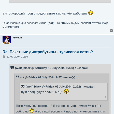
а что хороший проц , представьте как на нём работать
Quae videmus quo dependet vultus. (лат) - То, что мы видим, зависит от того, куда
мы смотрим.
Golden
Re: Пакетные дистрибутивы - тупиковая ветвь?
С
11.07.2004 10:30
о
о
б
(wolf_black @ Saturday, 10 July 2004, 16:39) писал(а):
щ
е
н
(t.t @ Friday, 09 July 2004, 9:57) писал(а):
и
е
(wolf_black @ Friday, 09 July 2004, 11:22) писал(а):
ну и проц будет если 5-6 гц ?
↑
Тоже букву "гы" потерял? Я тут по всем форумам буквы "гы"
собираю
А то такой эстонский проц получается: пять или