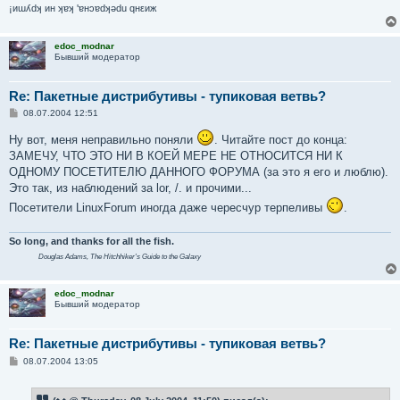
¡иɯʎdʞ ин ʞɐʞ 'ɐнɔɐdʞǝdu qнεиж
edoc_modnar
Бывший модератор
Re: Пакетные дистрибутивы - тупиковая ветвь?
С
08.07.2004 12:51
о
о
Ну вот, меня неправильно поняли
. Читайте пост до конца:
б
ЗАМЕЧУ, ЧТО ЭТО НИ В КОЕЙ МЕРЕ НЕ ОТНОСИТСЯ НИ К
щ
е
ОДНОМУ ПОСЕТИТЕЛЮ ДАННОГО ФОРУМА (за это я его и люблю).
н
Это так, из наблюдений за lor, /. и прочими...
и
е
Посетители LinuxForum иногда даже чересчур терпеливы
.
So long, and thanks for all the fish.
Douglas Adams,
The Hitchhiker's Guide to the Galaxy
edoc_modnar
Бывший модератор
Re: Пакетные дистрибутивы - тупиковая ветвь?
С
08.07.2004 13:05
о
о
б