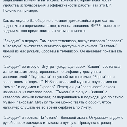
радикально изменить интерфейс компов в сторону понятности,
удобства использования и эффективности работы, так это ВР.
Поясню на примере.
Как выглядело бы общение с компом домохозяйки в рамках тех
задач, что я перечислял выше, с использованием ВР? Четыре этих
задачи можно представить как четыре комнаты:
"Заходим" в первую. Там стоит телевизор, вокруг которого "плавает"
в "воздухе" множество миниатюр доступных фильмов. "Хватаем"
любой из них руками, бросаем в телевизор. Он начинает показывать
кино.
"Заходим" во вторую. Внутри - уходящая вверх "башня", состоящая
из пиктограмм отсортированных по алфавиту доступных
исполнителей. "Подлетаем" к нужной пиктограмме, "берем" ее и
засовываем в "карман". Набрав желаемой музыки, опускаемся на
"землю" и садимся в "кресло". Перед лицом "всплывает" список
набранных из каталога песен. "Тыкаем" в любую - "башня" с
каталогом музыки исчезает, разворачиваясь в подходящую по стилю
музыки панораму. Музыку так же можно "взять с собой", чтобы
например слушать ее во время серфинга по Инету.
"Заходим" в третью. На "стене" - большой экран. Открываем рядом с
рукой список закладок и тыкаем в нужную. Прокрутка страниц -