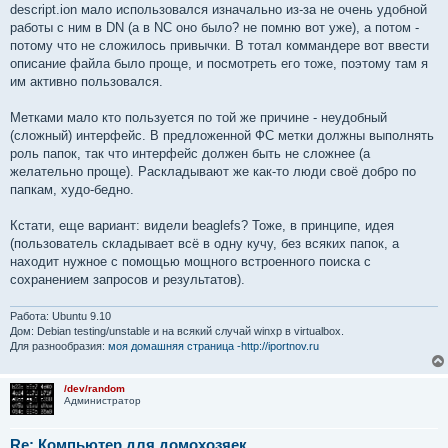
descript.ion мало использовался изначально из-за не очень удобной
работы с ним в DN (а в NC оно было? не помню вот уже), а потом -
потому что не сложилось привычки. В тотал коммандере вот ввести
описание файла было проще, и посмотреть его тоже, поэтому там я
им активно пользовался.
Метками мало кто пользуется по той же причине - неудобный
(сложный) интерфейс. В предложенной ФС метки должны выполнять
роль папок, так что интерфейс должен быть не сложнее (а
желательно проще). Раскладывают же как-то люди своё добро по
папкам, худо-бедно.
Кстати, еще вариант: видели beaglefs? Тоже, в принципе, идея
(пользователь складывает всё в одну кучу, без всяких папок, а
находит нужное с помощью мощного встроенного поиска с
сохранением запросов и результатов).
Работа: Ubuntu 9.10
Дом: Debian testing/unstable и на всякий случай winxp в virtualbox.
Для разнообразия:
моя домашняя страница -http://iportnov.ru
/dev/random
Администратор
Re: Компьютер для домохозяек