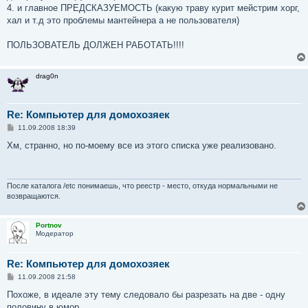
4. и главное ПРЕДСКАЗУЕМОСТЬ (какую траву курит мейстрим хорг,
хал и т.д это проблемы мантейнера а не пользователя)
ПОЛЬЗОВАТЕЛЬ ДОЛЖЕН РАБОТАТЬ!!!!
drag0n
Re: Компьютер для домохозяек
С
11.09.2008 18:39
о
о
Хм, странно, но по-моему все из этого списка уже реализовано.
б
щ
е
н
и
После каталога /etc понимаешь, что реестр - место, откуда нормальными не
е
возвращаются.
Portnov
Модератор
Re: Компьютер для домохозяек
С
11.09.2008 21:58
о
о
Похоже, в идеале эту тему следовало бы разрезать на две - одну
б
половину в юмор...