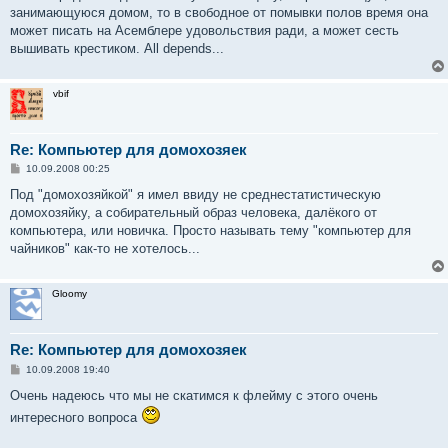
е
занимающуюся домом, то в свободное от помывки полов время она
может писать на Асемблере удовольствия ради, а может сесть
вышивать крестиком. All depends...
vbif
Re: Компьютер для домохозяек
С
10.09.2008 00:25
о
о
Под "домохозяйкой" я имел ввиду не среднестатистическую
б
домохозяйку, а собирательный образ человека, далёкого от
щ
е
компьютера, или новичка. Просто называть тему "компьютер для
н
чайников" как-то не хотелось...
и
е
Gloomy
Re: Компьютер для домохозяек
С
10.09.2008 19:40
о
о
Очень надеюсь что мы не скатимся к флейму с этого очень
б
интересного вопроса
щ
е
н