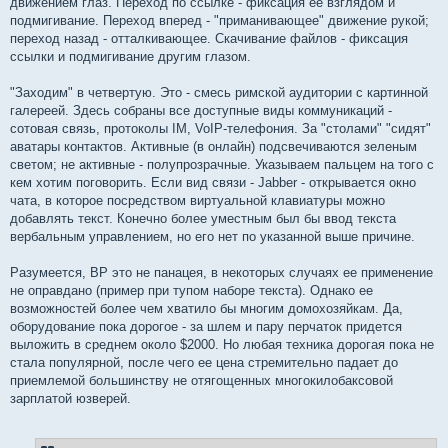
движением глаз. Переход по ссылке - фиксация ее взглядом и
подмигивание. Переход вперед - "приманивающее" движение рукой;
переход назад - отталкивающее. Скачивание файлов - фиксация
ссылки и подмигивание другим глазом.
"Заходим" в четвертую. Это - смесь римской аудитории с картинной
галереей. Здесь собраны все доступные виды коммуникаций -
сотовая связь, протоколы IM, VoIP-телефония. За "столами" "сидят"
аватары контактов. Активные (в онлайн) подсвечиваются зеленым
светом; не активные - полупрозрачные. Указываем пальцем на того с
кем хотим поговорить. Если вид связи - Jabber - открывается окно
чата, в которое посредством виртуальной клавиатуры можно
добавлять текст. Конечно более уместным был бы ввод текста
вербальным управлением, но его нет по указанной выше причине.
Разумеется, ВР это не панацея, в некоторых случаях ее применение
не оправдано (пример при тупом наборе текста). Однако ее
возможностей более чем хватило бы многим домохозяйкам. Да,
оборудование пока дорогое - за шлем и пару перчаток придется
выложить в среднем около $2000. Но любая техника дорогая пока не
стала популярной, после чего ее цена стремительно падает до
приемлемой большинству не отягощенных многокилобаксовой
зарплатой юзверей.