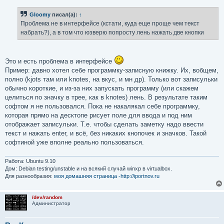
о
б
Gloomy
писал(а):
↑
щ
е
Проблема не в интерфейсе (кстати, куда еще проще чем текст
н
набрать?), а в том что юзверю попросту лень нажать две кнопки
и
е
Это и есть проблема в интерфейсе
Пример: давно хотел себе программку-записную книжку. Их, вобщем,
полно (kjots там или knotes, на вкус, и мн др). Только вот записульки
обычно короткие, и из-за них запускать программу (или скажем
целиться по значку в трее, как в knotes) лень. В результате таким
софтом я не пользовался. Пока не накалякал себе программку,
которая прямо на десктопе рисует поле для ввода и под ним
отображает записульки. Т.е. чтобы сделать заметку надо ввести
текст и нажать enter, и всё, без никаких кнопочек и значков. Такой
софтиной уже вполне реально пользоваться.
Работа: Ubuntu 9.10
Дом: Debian testing/unstable и на всякий случай winxp в virtualbox.
Для разнообразия:
моя домашняя страница -http://iportnov.ru
/dev/random
Администратор