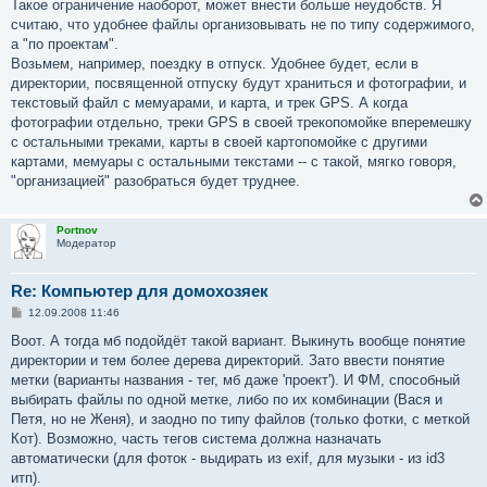
Такое ограничение наоборот, может внести больше неудобств. Я
считаю, что удобнее файлы организовывать не по типу содержимого,
а "по проектам".
Возьмем, например, поездку в отпуск. Удобнее будет, если в
директории, посвященной отпуску будут храниться и фотографии, и
текстовый файл с мемуарами, и карта, и трек GPS. А когда
фотографии отдельно, треки GPS в своей трекопомойке вперемешку
с остальными треками, карты в своей картопомойке с другими
картами, мемуары с остальными текстами -- с такой, мягко говоря,
"организацией" разобраться будет труднее.
Portnov
Модератор
Re: Компьютер для домохозяек
С
12.09.2008 11:46
о
о
Воот. А тогда мб подойдёт такой вариант. Выкинуть вообще понятие
б
директории и тем более дерева директорий. Зато ввести понятие
щ
е
метки (варианты названия - тег, мб даже 'проект'). И ФМ, способный
н
выбирать файлы по одной метке, либо по их комбинации (Вася и
и
е
Петя, но не Женя), и заодно по типу файлов (только фотки, с меткой
Кот). Возможно, часть тегов система должна назначать
автоматически (для фоток - выдирать из exif, для музыки - из id3
итп).