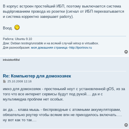
В корпус встроен простейший ИБП, поэтому выключается система
выдёргиванием провода из розетки (сигнал от ИБП перехватывается
и система корректно завершает работу).
Воод.
Работа: Ubuntu 9.10
Дом: Debian testing/unstable и на всякий случай winxp в virtualbox.
Для разнообразия:
моя домашняя страница -http://iportnov.ru
inkvizitor68sl
Re: Компьютер для домохозяек
С
25.10.2008 12:16
о
о
имхо для домохозяек - простенький ноут с установленной gOS, из за
б
того что все интернет сервисы будут под рукой.... да и с
щ
е
мультимедиа проблем нет особых.
н
и
е
ах да.... клава мышь - беспроводные с атомными аккумуляторами,
обязательно роутер чтобы всякие впн не приходилось включать.....
ну вот как то так....