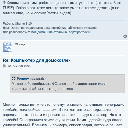
Файловые системы, работающие с тегами, уже есть (что-то на базе
FUSE). Dolphin вот тоже чего-то такое умеет с тегами делать (я не
вникал еще, но кнопочку 'метки' видел).
Работа: Ubuntu 9.10
Дом: Debian testing/unstable и на всякий случай winxp в virtualbox.
Для разнообразия:
моя домашняя страница -http://iportnov.ru
Gloomy
Re: Компьютер для домохозяек
С
12.09.2008 19:02
о
о
б
Portnov
писал(а):
↑
щ
е
Можно себе вообразить ФС, в которой в директории могут
н
храниться файлы только одного типа
и
е
Можно. Только вот мне это почему-то сильно напоминает теле-радио
комбайн, коих сейчас навалом. В них контент раскладывается по
определенным папкам и просматривается в виде миниатюр. Но это -
комбайн! Он ограничен этими функциями. Комп - девайс куда более
универсальный. Возьмем, к примеру, список задач, которые решает