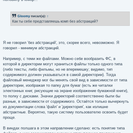
щ
е
н
и
е
Gloomy
писал(а):
↑
Как ты себе представляешь комп без абстракций?
Я не говорил 'без абстракций', это, скорее всего, невозможно. Я
говорил - минимум абстракций.
Например, с теми же файлами. Можно себе вообразить ФС, в
которой в директории могут храниться файлы только одного типа
(либо тексты, либо фильмы, но не вперемешку; видимо, тип
содержимого должен указываться в самой директории). Тогда
файловый менеджер мог бы менять свой вид в зависимости от типа
директории, изображая то папку для бумаг (есть же читалки
электонных книг, рисующие на экране изображение бумажной книги),
то полку с дисками. Значки директорий соответственно были бы
разные, в зависимости от содержимого. Остаётся только вычеркнуть
из документации слова 'файл' и 'директория', как излишне
абстрактные. Вероятно, такую систему пользователю освоить будет
проще.
В виндах полшага в этом направлении сделано: есть понятие типа