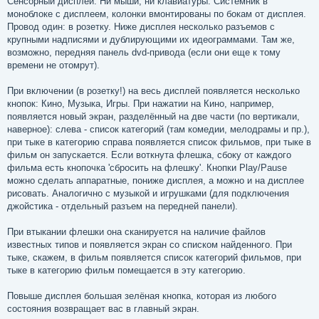
Сенсорный дисплей. Ни мыши, ни клавиатуры. Системник в
моноблоке с дисплеем, колонки вмонтированы по бокам от дисплея.
Провод один: в розетку. Ниже дисплея несколько разъемов с
крупными надписями и дублирующими их идеограммами. Там же,
возможно, передняя панель dvd-привода (если они еще к тому
времени не отомрут).
При включении (в розетку!) на весь дисплей появляется несколько
кнопок: Кино, Музыка, Игры. При нажатии на Кино, например,
появляется новый экран, разделённый на две части (по вертикали,
наверное): слева - список категорий (там комедии, мелодрамы и пр.),
при тыке в категорию справа появляется список фильмов, при тыке в
фильм он запускается. Если воткнута флешка, сбоку от каждого
фильма есть кнопочка 'сбросить на флешку'. Кнопки Play/Pause
можно сделать аппаратные, пониже дисплея, а можно и на дисплее
рисовать. Аналогично с музыкой и игрушками (для подключения
джойстика - отдельный разъем на передней панели).
При втыкании флешки она сканируется на наличие файлов
известных типов и появляется экран со списком найденного. При
тыке, скажем, в фильм появляется список категорий фильмов, при
тыке в категорию фильм помещается в эту категорию.
Повыше дисплея большая зелёная кнопка, которая из любого
состояния возвращает вас в главный экран.