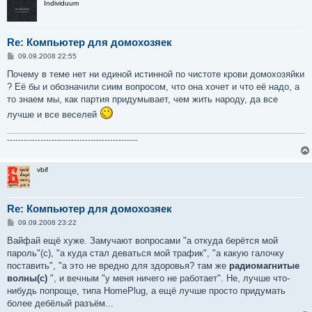
Individuum
Re: Компьютер для домохозяек
С
09.09.2008 22:55
о
о
Почему в теме нет ни единой истинной по чистоте крови домохозяйки
б
? Её бы и обозначили сиим вопросом, что она хочет и что её надо, а
щ
е
то знаем мы, как партия придумывает, чем жить народу, да все
н
лучше и все веселей
и
е
-----------------------------------------------
vbif
Re: Компьютер для домохозяек
С
09.09.2008 23:22
о
о
Вайфай ещё хуже. Замучают вопросами "а откуда берётся мой
б
пароль"(с), "а куда стал деваться мой трафик", "а какую галочку
щ
е
поставить", "а это не вредно для здоровья? там же
радиомагнитые
н
волны(с)
", и вечным "у меня ничего не работает". Не, лучше что-
и
е
нибудь попроще, типа HomePlug, а ещё лучше просто придумать
более дебёлый разъём...