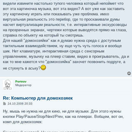
видели извините настолько тупого человека который непоймет что
вот эта картиночка музыка, вот эта видео? А вот уже как заставить
эту картиночку играть или показывать уже проблема. имхо
виртуальная реальность это перебор, где то проскакивали думы
насчет виртуализации реальности, т.е. интерактивные экскурсоводы
на прозрачных экранах, чертежи которые выводятся прямо на глаза,
справка по объекту на который ты смотришь.
Для нашей "домохозяйки" как я думаю нужна среда с доступным
тактильным взаимодействием, ну еще чуть чуть голоса и вообще
шик. Нет клавиатуре, интерактивная среда с сенсорным
управлением, музычку на плеер ставим, видео в проигрыватель, да и
как то мне кажется что "домохозяйка" захочет позвонить подруге, а
не стукнуть в аську?
Portnov
Модератор
Re: Компьютер для домохозяек
С
24.10.2008 20:33
о
о
Ну, мышь не нужна ни для кино, ни для музыки. Для этого нужны
б
кнопки Play/Pause/Stop/Next/Prev, как на плеерах. Вобщем, вот он,
щ
е
комп для домохозяек:
н
и
е