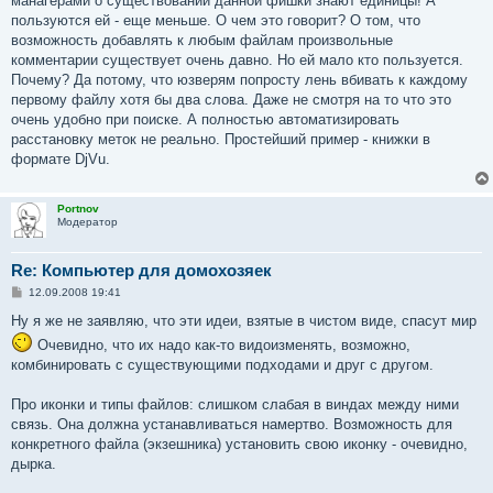
манагерами о существовании данной фишки знают единицы! А
пользуются ей - еще меньше. О чем это говорит? О том, что
возможность добавлять к любым файлам произвольные
комментарии существует очень давно. Но ей мало кто пользуется.
Почему? Да потому, что юзверям попросту лень вбивать к каждому
первому файлу хотя бы два слова. Даже не смотря на то что это
очень удобно при поиске. А полностью автоматизировать
расстановку меток не реально. Простейший пример - книжки в
формате DjVu.
Portnov
Модератор
Re: Компьютер для домохозяек
С
12.09.2008 19:41
о
о
Ну я же не заявляю, что эти идеи, взятые в чистом виде, спасут мир
б
Очевидно, что их надо как-то видоизменять, возможно,
щ
е
комбинировать с существующими подходами и друг с другом.
н
и
е
Про иконки и типы файлов: слишком слабая в виндах между ними
связь. Она должна устанавливаться намертво. Возможность для
конкретного файла (экзешника) установить свою иконку - очевидно,
дырка.