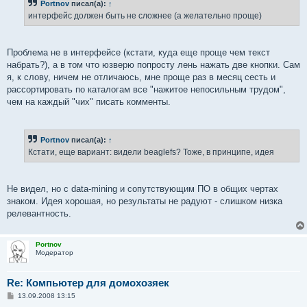
Portnov
писал(а):
↑
интерфейс должен быть не сложнее (а желательно проще)
Проблема не в интерфейсе (кстати, куда еще проще чем текст
набрать?), а в том что юзверю попросту лень нажать две кнопки. Сам
я, к слову, ничем не отличаюсь, мне проще раз в месяц сесть и
рассортировать по каталогам все "нажитое непосильным трудом",
чем на каждый "чих" писать комменты.
Portnov
писал(а):
↑
Кстати, еще вариант: видели beaglefs? Тоже, в принципе, идея
Не видел, но с data-mining и сопутствующим ПО в общих чертах
знаком. Идея хорошая, но результаты не радуют - слишком низка
релевантность.
Portnov
Модератор
Re: Компьютер для домохозяек
С
13.09.2008 13:15
о