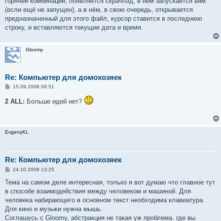
горячей комбинации, появляется скрачпэд, в нём запускается вим
(если ещё не запущен), а в нём, в свою очередь, открывается
предназначенный для этого файл, курсор ставится в последнюю
строку, и вставляются текущие дата и время.
Gloomy
Re: Компьютер для домохозяек
С
15.09.2008 09:51
о
о
2 ALL:
Больше идей нет?
б
щ
е
н
и
EvgenyKL
е
Re: Компьютер для домохозяек
С
24.10.2008 13:25
о
о
Тема на самом деле интересная, только я вот думаю что главное тут
б
в способе взаимодействия между человеком и машиной. Для
щ
е
человека набирающего в основном текст необходима клавиатура.
н
Для кино и музыки нужна мышь.
и
е
Соглашусь с Gloomy, абстракция не такая уж проблема. где вы