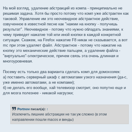
На мой взгляд, удаление абстракций из компа - принципиально не
решимая задача. Хотя бы просто потому что комп уже абстрактен как
таковой. Управление им это неочевидное абстрактное действие,
озвученное в известной песне как "нажми на кнопку - получишь
результат". Неочевидное - потому что нужно обладать знаниями, к
чему приведет нажатие той или иной кнопки в каждой конкретной
ситуации. Скажем, на Firefox нажатие F8 никак не сказывается, а вот
mc при этом удаляет файл. Абстрактное - потому что нажатие на
кнопку это механические действие пальцем, а удаление файла -
"виртуально"-электрическое, причем связь эта очень длинная и
многоуровневая.
Посему есть только два варианта сделать комп для домохозяек:
а) поставить серверный шкаф с автоматами узкого назначения (да-с,
уже именно автоматами, а не компами);
б) не делать его вообще, хай телевизор смотрит, оно попутно еще и
для мозга полезнее - никакой нагрузки;
Portnov
писал(а):
↑
Исключить лишние абстракции не так уж сложно (в этом
направлении пошли macos и винды)