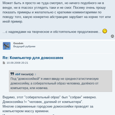
Может быть я просто не туда смотрел, но ничего подобного ни в
венде, ни в macosx углядеть таки и не смог. Посему очень прошу
показать примеры и желательно с краткими комментариями по
поводу того, какую конкретно абстракцию зарубает на корню тот или
иной пример.
...с надеждами на творческое и обстоятельное продолжение...
Goodvin
Ведущий рубрики
Re: Компьютер для домохозяек
С
10.09.2008 20:21
о
о
б
vbif
писал(а):
↑
щ
е
Под "домохозяйкой" я имел ввиду не среднестатистическую
н
домохозяйку, а собирательный образ человека, далёкого от
и
е
компьютера, или новичка.
Видимо, этот "собирательный образ" был "собран" неверно.
Домохозяйка != "человек, далекий от компьютера".
Многие современные городские домохозяйки проводят за
компьютером массу времени.