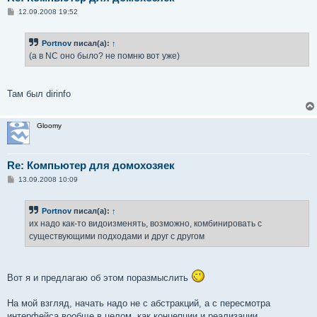
С
12.09.2008 19:52
о
о
б
Portnov
писал(а):
↑
щ
е
(а в NC оно было? не помню вот уже)
н
и
е
Там был dirinfo
Gloomy
Re: Компьютер для домохозяек
С
13.09.2008 10:09
о
о
б
Portnov
писал(а):
↑
щ
е
их надо как-то видоизменять, возможно, комбинировать с
н
существующими подходами и друг с другом
и
е
Вот я и предлагаю об этом поразмыслить
На мой взгляд, начать надо не с абстракций, а с пересмотра
интерфейса вообще в целом, как концепции и реализации.