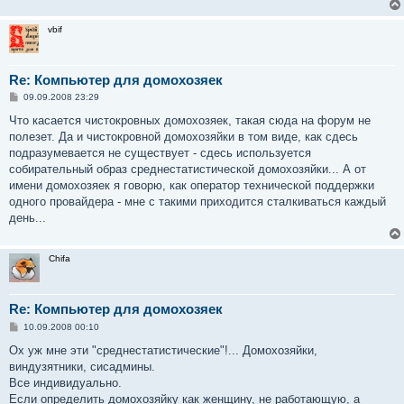
vbif
Re: Компьютер для домохозяек
С
09.09.2008 23:29
о
о
Что касается чистокровных домохозяек, такая сюда на форум не
б
полезет. Да и чистокровной домохозяйки в том виде, как сдесь
щ
е
подразумевается не существует - сдесь используется
н
собирательный образ среднестатистической домохозяйки... А от
и
е
имени домохозяек я говорю, как оператор технической поддержки
одного провайдера - мне с такими приходится сталкиваться каждый
день...
Chifa
Re: Компьютер для домохозяек
С
10.09.2008 00:10
о
о
Ох уж мне эти "среднестатистические"!... Домохозяйки,
б
виндузятники, сисадмины.
щ
е
Все индивидуально.
н
Если определить домохозяйку как женщину, не работающую, а
и