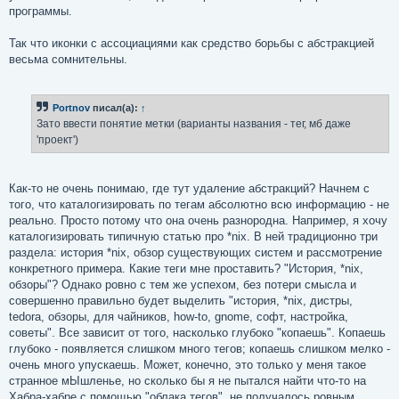
программы.
Так что иконки с ассоциациями как средство борьбы с абстракцией
весьма сомнительны.
Portnov
писал(а):
↑
Зато ввести понятие метки (варианты названия - тег, мб даже
'проект')
Как-то не очень понимаю, где тут удаление абстракций? Начнем с
того, что каталогизировать по тегам абсолютно всю информацию - не
реально. Просто потому что она очень разнородна. Например, я хочу
каталогизировать типичную статью про *nix. В ней традиционно три
раздела: история *nix, обзор существующих систем и рассмотрение
конкретного примера. Какие теги мне проставить? "История, *nix,
обзоры"? Однако ровно с тем же успехом, без потери смысла и
совершенно правильно будет выделить "история, *nix, дистры,
tedora, обзоры, для чайников, how-to, gnome, софт, настройка,
советы". Все зависит от того, насколько глубоко "копаешь". Копаешь
глубоко - появляется слишком много тегов; копаешь слишком мелко -
очень много упускаешь. Может, конечно, это только у меня такое
странное мЫшленье, но сколько бы я не пытался найти что-то на
Хабра-хабре с помощью "облака тегов", не получалось ровным