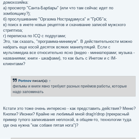
домохозяйка:
а) просмотр "Санта-Барбары" (или что там сейчас идет по
зомбоящику?);
б) прослушивание "Оргазма Нострадамуса" и "ГрОБ"а;
в) поиск в инете новых рецептов и скачивание записей мужского
стриптиза;
г) переписка по ICQ с подругами;
Это, так сказать, "программа-минимум". В действительности можно
набрать еще косой десяток всяких манипуляций. Если с
мультимедиа все относительно ясно (видео - миниатюрами; музыка -
названиями; книги - шкафами), то как быть с Инетом и с IM-
клиентами?
Portnov
писал(а):
↑
фильмы и книги явно требуют разных приёмов работы, которые
надо запоминать
Кстати это тоже очень интересно - как представить действия? Меню?
Кнопки? Иконки? Крайне не любимый мной drag'n'drop (прекрасный
пример тупого запихивания неплохой, в общем-то, технологии туда
где она нужна "как собаке пятая нога")?