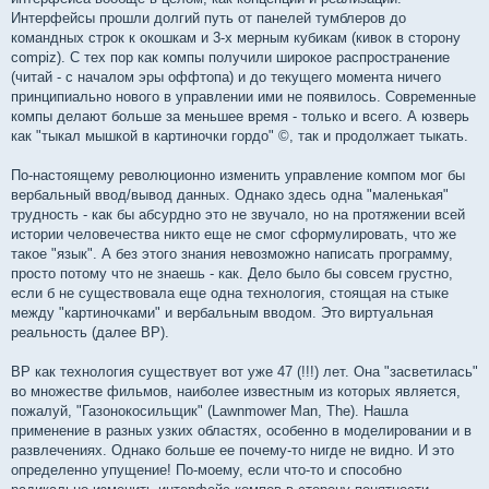
Интерфейсы прошли долгий путь от панелей тумблеров до
командных строк к окошкам и 3-х мерным кубикам (кивок в сторону
compiz). С тех пор как компы получили широкое распространение
(читай - с началом эры оффтопа) и до текущего момента ничего
принципиально нового в управлении ими не появилось. Современные
компы делают больше за меньшее время - только и всего. А юзверь
как "тыкал мышкой в картиночки гордо" ©, так и продолжает тыкать.
По-настоящему революционно изменить управление компом мог бы
вербальный ввод/вывод данных. Однако здесь одна "маленькая"
трудность - как бы абсурдно это не звучало, но на протяжении всей
истории человечества никто еще не смог сформулировать, что же
такое "язык". А без этого знания невозможно написать программу,
просто потому что не знаешь - как. Дело было бы совсем грустно,
если б не существовала еще одна технология, стоящая на стыке
между "картиночками" и вербальным вводом. Это виртуальная
реальность (далее ВР).
ВР как технология существует вот уже 47 (!!!) лет. Она "засветилась"
во множестве фильмов, наиболее известным из которых является,
пожалуй, "Газонокосильщик" (Lawnmower Man, The). Нашла
применение в разных узких областях, особенно в моделировании и в
развлечениях. Однако больше ее почему-то нигде не видно. И это
определенно упущение! По-моему, если что-то и способно