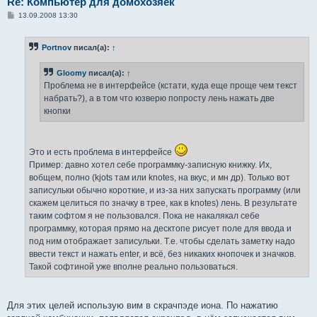
Re: Компьютер для домохозяек
С
13.09.2008 13:30
о
о
б
Portnov
писал(а):
↑
щ
е
н
Gloomy
писал(а):
↑
и
е
Проблема не в интерфейсе (кстати, куда еще проще чем текст
набрать?), а в том что юзверю попросту лень нажать две
кнопки
Это и есть проблема в интерфейсе
Пример: давно хотел себе программку-записную книжку. Их,
вобщем, полно (kjots там или knotes, на вкус, и мн др). Только вот
записульки обычно короткие, и из-за них запускать программу (или
скажем целиться по значку в трее, как в knotes) лень. В результате
таким софтом я не пользовался. Пока не накалякал себе
программку, которая прямо на десктопе рисует поле для ввода и
под ним отображает записульки. Т.е. чтобы сделать заметку надо
ввести текст и нажать enter, и всё, без никаких кнопочек и значков.
Такой софтиной уже вполне реально пользоваться.
Для этих целей использую вим в скрачпэде иона. По нажатию