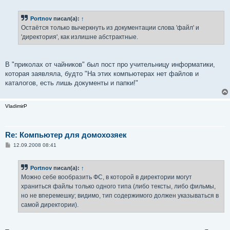
о
о
б
Portnov
писал(а):
↑
щ
е
Остаётся только вычеркнуть из документации слова 'файл' и
н
'директория', как излишне абстрактные.
и
е
В "приколах от чайников" был пост про учительницу информатики,
которая заявляла, будто "На этих компьютерах нет файлов и
каталогов, есть лишь документы и папки!"
VladimirP
Re: Компьютер для домохозяек
С
12.09.2008 08:41
о
о
б
Portnov
писал(а):
↑
щ
е
Можно себе вообразить ФС, в которой в директории могут
н
храниться файлы только одного типа (либо тексты, либо фильмы,
и
е
но не вперемешку; видимо, тип содержимого должен указываться в
самой директории).