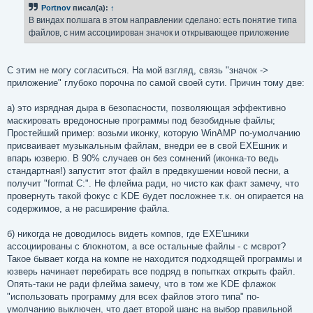
Portnov
писал(а):
↑
В виндах полшага в этом направлении сделано: есть понятие типа
файлов, с ним ассоциирован значок и открывающее приложение
С этим не могу согласиться. На мой взгляд, связь "значок ->
приложение" глубоко порочна по самой своей сути. Причин тому две:
а) это изрядная дыра в безопасности, позволяющая эффективно
маскировать вредоносные программы под безобидные файлы;
Простейший пример: возьми иконку, которую WinAMP по-умолчанию
присваивает музыкальным файлам, внедри ее в свой ЕХЕшник и
впарь юзверю. В 90% случаев он без сомнений (иконка-то ведь
стандартная!) запустит этот файл в предвкушении новой песни, а
получит "format C:". Не флейма ради, но чисто как факт замечу, что
провернуть такой фокус с KDE будет посложнее т.к. он опирается на
содержимое, а не расширение файла.
б) никогда не доводилось видеть компов, где ЕХЕ'шники
ассоциированы с блокнотом, а все остальные файлы - с мсврот?
Такое бывает когда на компе не находится подходящей программы и
юзверь начинает перебирать все подряд в попытках открыть файл.
Опять-таки не ради флейма замечу, что в том же KDE флажок
"использовать программу для всех файлов этого типа" по-
умолчанию выключен, что дает второй шанс на выбор правильной