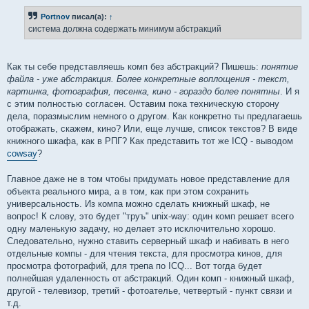
и
е
Portnov
писал(а):
↑
система должна содержать минимум абстракций
Как ты себе представляешь комп без абстракций? Пишешь:
понятие
файла - уже абстракция. Более конкретные воплощения - текст,
картинка, фотография, песенка, кино - гораздо более понятны
. И я
с этим полностью согласен. Оставим пока техническую сторону
дела, поразмыслим немного о другом. Как конкретно ты предлагаешь
отображать, скажем, кино? Или, еще лучше, список текстов? В виде
книжного шкафа, как в РПГ? Как представить тот же ICQ - выводом
cowsay
?
Главное даже не в том чтобы придумать новое представление для
объекта реального мира, а в том, как при этом сохранить
универсальность. Из компа можно сделать книжный шкаф, не
вопрос! К слову, это будет "труъ" unix-way: один комп решает всего
одну маленькую задачу, но делает это исключительно хорошо.
Следовательно, нужно ставить серверный шкаф и набивать в него
отдельные компы - для чтения текста, для просмотра кинов, для
просмотра фотографий, для трепа по ICQ... Вот тогда будет
полнейшая удаленность от абстракций. Один комп - книжный шкаф,
другой - телевизор, третий - фотоателье, четвертый - пункт связи и
т.д.