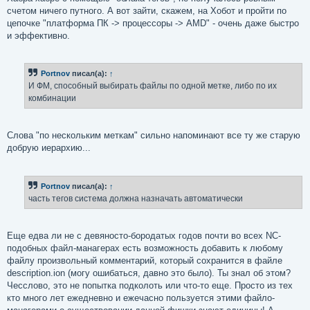
счетом ничего путного. А вот зайти, скажем, на Хобот и пройти по
цепочке "платформа ПК -> процессоры -> AMD" - очень даже быстро
и эффективно.
Portnov
писал(а):
↑
И ФМ, способный выбирать файлы по одной метке, либо по их
комбинации
Слова "по нескольким меткам" сильно напоминают все ту же старую
добрую иерархию...
Portnov
писал(а):
↑
часть тегов система должна назначать автоматически
Еще едва ли не с девяносто-бородатых годов почти во всех NC-
подобных файл-манагерах есть возможность добавить к любому
файлу произвольный комментарий, который сохранится в файле
description.ion (могу ошибаться, давно это было). Ты знал об этом?
Чесслово, это не попытка подколоть или что-то еще. Просто из тех
кто много лет ежедневно и ежечасно пользуется этими файло-