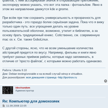
файлов, с ним ассоциирован значок и открывающее приложение,
эксплореру можно указать, что вот эта папка - фотоальбом. Явно в
этом же направлении движутся kde и gnome.
При всём при том сохранить универсальность и прозрачность для
разработчика - это гораздо более серьёзная задача. Пока что я вижу
только один путь: все упрощения делать на уровне
пользовательской оболочки, возможно, утилит и библиотек, а за
основу брать традиционный юникс. Собственно, см. современную
mac os x. См. также GoboLinux.
С другой стороны, ясно, что не всем уменьшение количества
абстракций придется по вкусу. Например, фильмы и книги явно
требуют разных приёмов работы, которые надо запоминать, в
отличие от 'просто файлов', с которыми можно работать одинаково.
Работа: Ubuntu 9.10
Дом: Debian testing/unstable и на всякий случай winxp в virtualbox.
Для разнообразия:
моя домашняя страница -http://iportnov.ru
/dev/random
Администратор
Re: Компьютер для домохозяек
С
11.09.2008 22:05