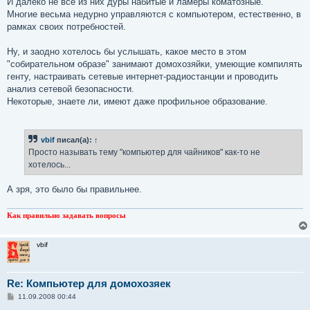
И далеко не все из них дуры набитые и ламеры коматозные.
Многие весьма недурно управляются с компьютером, естественно, в
рамках своих потребностей.
Ну, и заодно хотелось бы услышать, какое место в этом
"собирательном образе" занимают домохозяйки, умеющие компилять
генту, настраивать сетевые интернет-радиостанции и проводить
анализ сетевой безопасности.
Некоторые, знаете ли, имеют даже профильное образование.
vbif
писал(а):
↑
Просто называть тему "компьютер для чайников" как-то не
хотелось...
А зря, это было бы правильнее.
Как правильно задавать вопросы
vbif
Re: Компьютер для домохозяек
С
11.09.2008 00:44
о