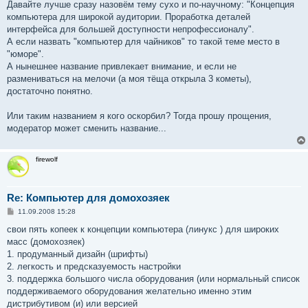
о
Давайте лучше сразу назовём тему сухо и по-научному: "Концепция
б
компьютера для широкой аудитории. Проработка деталей
щ
е
интерфейса для большей доступности непрофессионалу".
н
А если назвать "компьютер для чайников" то такой теме место в
и
е
"юморе".
А нынешнее название привлекает внимание, и если не
размениваться на мелочи (а моя тёща открыла 3 кометы),
достаточно понятно.
Или таким названием я кого оскорбил? Тогда прошу прощения,
модератор может сменить название...
firewolf
Re: Компьютер для домохозяек
С
11.09.2008 15:28
о
о
свои пять копеек к концепции компьютера (линукс ) для широких
б
масс (домохозяек)
щ
е
1. продуманный дизайн (шрифты)
н
2. легкость и предсказуемость настройки
и
е
3. поддержка большого числа оборудования (или нормальный список
поддерживаемого оборудования желательно именно этим
дистрибутивом (и) или версией