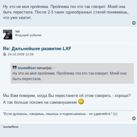
Ну это не моя проблема. Проблема тех кто так говорит. Моей она
быть перестала. После 2-3 таких однообразных статей понимаешь,
что уже хватит.
Val
Ведущий рубрики
Re: Дальнейшее развитие LXF
С
24.10.2008 11:59
о
о
б
IzumeRoot
писал(а):
↑
щ
е
Ну это не моя проблема. Проблема тех кто так говорит. Моей она
н
быть перестала.
и
е
Мы Вам поверим, когда Вы перестанете об этом говорить - хорошо?
А так больше похоже на самовнушение
"Если думаешь, говоришь, пишешь и подписываешь - не удивляйся." (с)
IzumeRoot