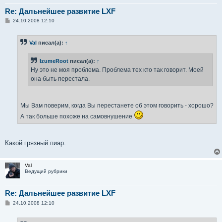
Re: Дальнейшее развитие LXF
С
24.10.2008 12:10
о
о
б
Val
писал(а):
↑
щ
е
н
IzumeRoot
писал(а):
↑
и
е
Ну это не моя проблема. Проблема тех кто так говорит. Моей
она быть перестала.
Мы Вам поверим, когда Вы перестанете об этом говорить - хорошо?
А так больше похоже на самовнушение
Какой грязный пиар.
Val
Ведущий рубрики
Re: Дальнейшее развитие LXF
С
24.10.2008 12:10
о
о
б