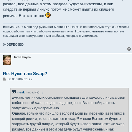
раздел, все данные в этом разделе будут уничтожены, и как
следствие первый линукс потом не сможет выйти из спящего
режима. Вот как то так
Внимание
: У меня под рукой нет машины с Linux. Я не использую эту ОС. Ответы
я даю либо по памяти, либо мне помогает гугл. Тщательно читайте маны по тем
командам и конфигурационным файлам, которые я упоминаю.
0xDEFEC8ED
InterChaynik
Re: Нужен ли Swap?
С
08.03.2009 21:29
о
о
б
nesk
писал(а):
↑
щ
е
думаю, нет никаких оснований создавать для каждого линукса свой
н
собственный swap раздел на диске, если Вы не собираетесь
и
е
запускать их одновременно.
Однако
, только что пришло в голову! Если вы переключаете linux в
спящий режим, то он ложиться в swap!!! А если Вы потом будете
загружать другой линукс, который будет использовать тот же swap
раздел, все данные в этом разделе будут уничтожены, и как