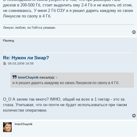
б
дисков в 200-500 Гб, стоит выделить ему 2-4 Гб и не жалеть об этом,
щ
е
не сомневаюсь. У меня 2 Гб ОЗУ и я решил дарить каждому из своих
н
Линуксов по свопу в 4 Гб.
и
е
Линукс люблю, но Гейтса уважаю.
Flaming
Re: Нужен ли Swap?
С
09.03.2009 16:56
о
о
б
InterChaynik
писал(а):
↑
щ
е
и я решил дарить каждому из своих Линуксов по свопу в 4 Гб.
н
и
е
O_O А зачем так много? IMHO, общий на всех в 1 гектар - это за
глаза. Учитывая, что он почти не будет использоваться при таком
количестве оперативки.
InterChaynik