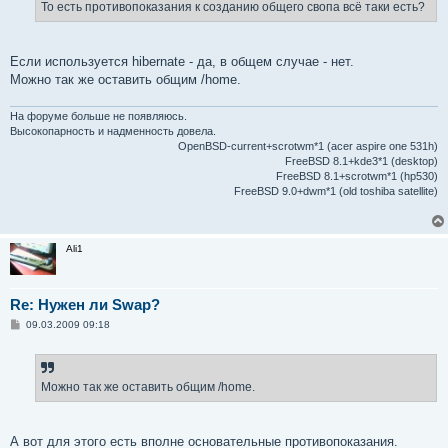
е
То есть противопоказания к созданию общего свопа всё таки есть?
н
и
е
Если используется hibernate - да, в общем случае - нет.
Можно так же оставить общим /home.
На форуме больше не появляюсь.
Высокопарность и надменность довела.
OpenBSD-current+scrotwm*1 (acer aspire one 531h)
FreeBSD 8.1+kde3*1 (desktop)
FreeBSD 8.1+scrotwm*1 (hp530)
FreeBSD 9.0+dwm*1 (old toshiba satellite)
Ali1
Re: Нужен ли Swap?
С
09.03.2009 09:18
о
о
б
щ
е
Можно так же оставить общим /home.
н
и
е
А вот для этого есть вполне основательные противопоказания.