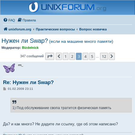
FAQ
Правила
unixforum.org
Практические вопросы
Вопрос новичка
Нужен ли Swap?
(если на машине много памяти)
Модератор:
Bizdelnick
Страница
3
из
12
1
2
3
4
5
12
Пред.
След.
347 сообщений
…
rm_
Re: Нужен ли Swap?
С
01.02.2009 23:11
о
о
б
щ
е
1) Под обслуживание свопа тратится физическая память
н
и
е
Да? и как много? Не дадите ли ссылку, где об этом написано?