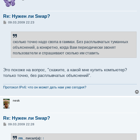
Re: Нужен ли Swap?
С
09.03.2009 22:23
о
о
б
щ
е
сколько точно надо свопа в гаммах. Без расплывчатых туманных
н
объяснений, а конкретно, когда Вам периодически звонят
и
е
пользователи и спрашивают сколько им ставить
Это похоже на вопрос, "скажите, а какой мне купить компьютер?
только точно, без расплывчатых объяснений".
Протокол IPv6: что он может дать нам уже сегодня?
nesk
Re: Нужен ли Swap?
С
09.03.2009 22:28
о
о
б
rm_
писал(а):
↑
щ