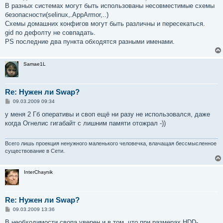
В разных системах могут быть использованы несовместимые схемы
безопасности(selinux,.AppArmor,..)
Схемы домашних конфигов могут быть различны и пересекаться.
gid по дефолту не совпадать.
PS последние два пункта обходятся разными именами.
Samae1L
Re: Нужен ли Swap?
С
09.03.2009 09:34
о
о
у меня 2 Гб оперативы и своп ещё ни разу не использовался, даже
б
когда Огнелис гигабайт с лишним памяти отожрал -))
щ
е
н
и
Всего лишь проекция ненужного маленького человечка, влачащая бессмысленное
е
существование в Сети.
InterChaynik
Re: Нужен ли Swap?
С
09.03.2009 13:36
о
о
В необходимости свопа уверен и в том, что при размерах HDD-