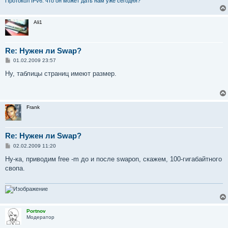
Протокол IPv6: что он может дать нам уже сегодня?
Ali1
Re: Нужен ли Swap?
С
01.02.2009 23:57
о
о
Ну, таблицы страниц имеют размер.
б
щ
е
н
и
Frank
е
Re: Нужен ли Swap?
С
02.02.2009 11:20
о
о
Ну-ка, приводим free -m до и после swapon, скажем, 100-гигабайтного
б
свопа.
щ
е
н
и
е
Portnov
Модератор