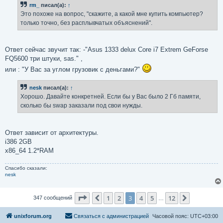
rm_
писал(а):
↑
щ
е
Это похоже на вопрос, "скажите, а какой мне купить компьютер?
н
только точно, без расплывчатых объяснений".
и
е
Ответ сейчас звучит так: -"Asus 1333 delux Core i7 Extrem GeForse
FQ5600 три штуки, sas." ,
или : "У Вас за углом грузовик с деньгами?"
nesk
писал(а):
↑
Хорошо. Давайте конкретней. Если бы у Вас было 2 Гб памяти,
сколько бы swap заказали под свои нужды.
Ответ зависит от архитектуры.
i386 2GB
x86_64 1.2*RAM
Спасибо сказали:
nesk
Страница
3
из
12
1
2
3
4
5
12
Пред.
След.
347 сообщений
…
unixforum.org
Связаться с администрацией
Часовой пояс:
UTC+03:00