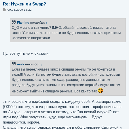
Re: Нужен ли Swap?
С
09.03.2009 18:22
о
о
б
Flaming
писал(а):
↑
щ
е
O_O А зачем так много? IMHO, общий на всех в 1 гектар - это за
н
глаза. Учитывая, что он почти не будет использоваться при таком
и
е
количестве оперативки.
Ну, вот тут мне ж сказали:
nesk
писал(а):
↑
Если вы переключаете linux в спящий режим, то он ложиться в
swap!!! А если Вы потом будете загружать другой линукс, который
будет использовать тот же swap раздел, все данные в этом
разделе будут уничтожены, и как следствие первый линукс потом
не сможет выйти из спящего режима. Вот как то так
, я и решил, что надёжней создать каждому свой. А размеры такие
(ОЗУx2) потому, что их рекомендуют авторы книг - профессионалы
по Линукс, которые я читаю и потому, что "на всякий случай": вот
игры под Wine запускать буду, ещё чего-нибудь... Вдруг
понадобится, короче.
Слышал, что swap, однако, нуждается в обслуживании Системой и