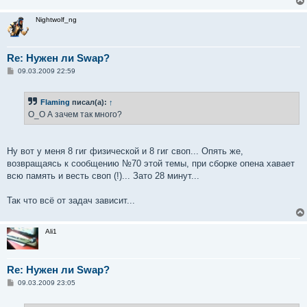
Nightwolf_ng
Re: Нужен ли Swap?
С
09.03.2009 22:59
о
о
б
Flaming
писал(а):
↑
щ
е
O_O А зачем так много?
н
и
е
Ну вот у меня 8 гиг физической и 8 гиг своп... Опять же,
возвращаясь к сообщению №70 этой темы, при сборке опена хавает
всю память и весть своп (!)... Зато 28 минут...
Так что всё от задач зависит...
Ali1
Re: Нужен ли Swap?
С
09.03.2009 23:05
о
о
б