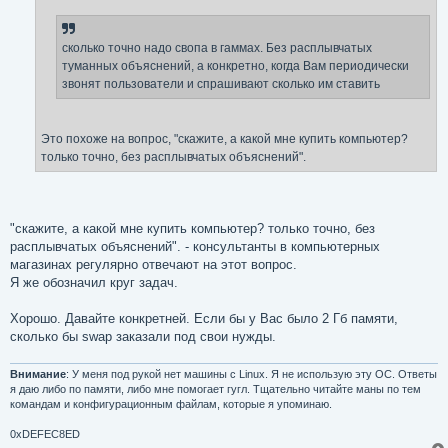
е
н
и
е
сколько точно надо свопа в гаммах. Без расплывчатых
туманных объяснений, а конкретно, когда Вам периодически
звонят пользователи и спрашивают сколько им ставить
Это похоже на вопрос, "скажите, а какой мне купить компьютер?
только точно, без расплывчатых объяснений".
"скажите, а какой мне купить компьютер? только точно, без
расплывчатых объяснений". - консультанты в компьютерных
магазинах регулярно отвечают на этот вопрос.
Я же обозначил круг задач.
Хорошо. Давайте конкретней. Если бы у Вас было 2 Гб памяти,
сколько бы swap заказали под свои нужды.
Внимание
: У меня под рукой нет машины с Linux. Я не использую эту ОС. Ответы
я даю либо по памяти, либо мне помогает гугл. Тщательно читайте маны по тем
командам и конфигурационным файлам, которые я упоминаю.
0xDEFEC8ED