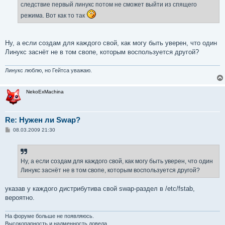
следствие первый линукс потом не сможет выйти из спящего
режима. Вот как то так
Ну, а если создам для каждого свой, как могу быть уверен, что один
Линукс заснёт не в том свопе, которым воспользуется другой?
Линукс люблю, но Гейтса уважаю.
NekoExMachina
Re: Нужен ли Swap?
С
08.03.2009 21:30
о
о
б
щ
е
Ну, а если создам для каждого свой, как могу быть уверен, что один
н
Линукс заснёт не в том свопе, которым воспользуется другой?
и
е
указав у каждого дистрибутива свой swap-раздел в /etc/fstab,
вероятно.
На форуме больше не появляюсь.
Высокопарность и надменность довела.