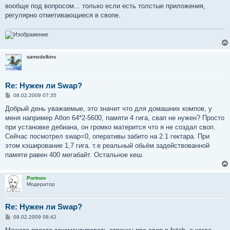
вообще под вопросом... только если есть толстые приложения,
регулярно отметивающиеся в свопе.
samodelkins
Re: Нужен ли Swap?
С
08.02.2009 07:35
о
о
Добрый день уважаемые, это значит что для домашних компов, у
б
меня например Atlon 64*2-5600, памяти 4 гига, свап не нужен? Просто
щ
е
при установке дебиана, он громко матерится что я не создал своп.
н
Сейчас посмотрел swap=0, оперативы забито на 2.1 гектара. При
и
е
этом кэширование 1,7 гига. т.е реальный обьём задействованной
памяти равен 400 мегабайт. Остальное кеш.
Portnov
Модератор
Re: Нужен ли Swap?
С
08.02.2009 08:42
о
о