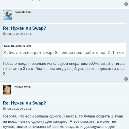
samodelkins
Re: Нужен ли Swap?
С
08.02.2009 17:18
о
о
б
Код:
Выделить всё
щ
е
Сейчас посмотрел swap=0, оперативы забито на 2.1 гекта
н
и
е
Прошло полдня реально используем оперативы 500мегов , 2,5 гига в
кеше итого 3 гига. Ладно, при следующей установке, сделаю гига на
2.
InterChaynik
Re: Нужен ли Swap?
С
08.03.2009 21:18
о
о
Говорят, что если больше одного Линукса, то лучше создать 1 swap
б
на всех, чем по одному для каждого. А вот скажите, а может не
щ
е
лучше, может оптимальней всё же создать индивидуально для