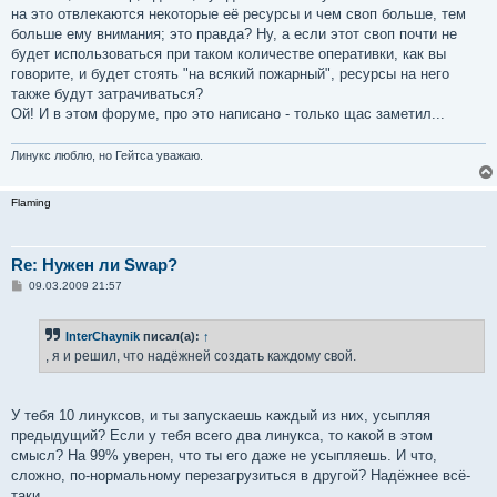
на это отвлекаются некоторые её ресурсы и чем своп больше, тем
больше ему внимания; это правда? Ну, а если этот своп почти не
будет использоваться при таком количестве оперативки, как вы
говорите, и будет стоять "на всякий пожарный", ресурсы на него
также будут затрачиваться?
Ой! И в этом форуме, про это написано - только щас заметил...
Линукс люблю, но Гейтса уважаю.
Flaming
Re: Нужен ли Swap?
С
09.03.2009 21:57
о
о
б
InterChaynik
писал(а):
↑
щ
е
, я и решил, что надёжней создать каждому свой.
н
и
е
У тебя 10 линуксов, и ты запускаешь каждый из них, усыпляя
предыдущий? Если у тебя всего два линукса, то какой в этом
смысл? На 99% уверен, что ты его даже не усыпляешь. И что,
сложно, по-нормальному перезагрузиться в другой? Надёжнее всё-
таки...