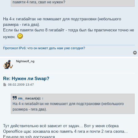
памяти 4 гига, свап не нужен?
На 4-х гигабайтах не помешает для подстраховки (небольшого
размера - гига два).
Если бы памяти было 8 гигабайт - тогда был бы практически точно не
нужен.
Протокол IPv6: что он может дать нам уже сегодня?
Nightwolf_ng
Re: Нужен ли Swap?
С
08.02.2009 13:47
о
о
б
rm_
писал(а):
↑
щ
е
На 4-х гигабайтах не помешает для подстраховки (небольшого
н
размера - гига два).
и
е
Тут действительно всё зависит от задач... Вот у меня сборка
Openoffice щас зохавала всю память 4 гига и почти 2 гига свопа...
Еле-еле по ssh достучался...