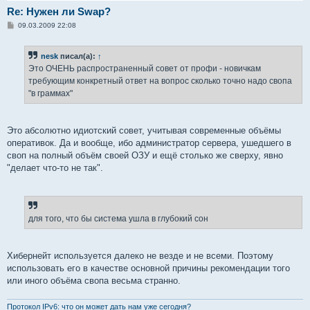
Re: Нужен ли Swap?
С
09.03.2009 22:08
о
о
б
nesk
писал(а):
↑
щ
е
Это ОЧЕНЬ распространенный совет от профи - новичкам
н
требующим конкретный ответ на вопрос сколько точно надо свопа
и
е
"в граммах"
Это абсолютно идиотский совет, учитывая современные объёмы
оперативок. Да и вообще, ибо администратор сервера, ушедшего в
своп на полный объём своей ОЗУ и ещё столько же сверху, явно
"делает что-то не так".
для того, что бы система ушла в глубокий сон
Хибернейт используется далеко не везде и не всеми. Поэтому
использовать его в качестве основной причины рекомендации того
или иного объёма свопа весьма странно.
Протокол IPv6: что он может дать нам уже сегодня?