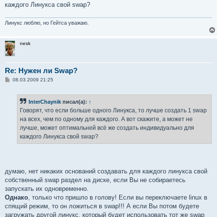
н
каждого Линукса свой swap?
и
е
Линукс люблю, но Гейтса уважаю.
nesk
Re: Нужен ли Swap?
С
08.03.2009 21:25
о
о
б
InterChaynik
писал(а):
↑
щ
е
Говорят, что если больше одного Линукса, то лучше создать 1 swap
н
на всех, чем по одному для каждого. А вот скажите, а может не
и
е
лучше, может оптимальней всё же создать индивидуально для
каждого Линукса свой swap?
думаю, нет никаких оснований создавать для каждого линукса свой
собственный swap раздел на диске, если Вы не собираетесь
запускать их одновременно.
Однако
, только что пришло в голову! Если вы переключаете linux в
спящий режим, то он ложиться в swap!!! А если Вы потом будете
загружать другой линукс, который будет использовать тот же swap