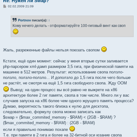
Re: Нужен ли Swap?
С
02.02.2009 21:09
о
о
б
Portnov
писал(а):
↑
щ
е
Кому нечего делать - отформатируйте 100-гиговый винт как своп
н
и
е
Жаль, разреженные файлы нельзя поюзать свопом
Кстати, ещё один момент: сейчас у меня вторые сутки заливается
php-парсером xml-дамп размером 3,5 гига, при физической памяти на
машинке в 512 метров. Результат: использование свопа ползло-
ползло, ползло-ползло... И доползло до 1,5 гига после чего больше
не растёт, не смотря на ещё 1,5 гига свободного свопа. Жду ООМ
Вывод: на один процесс вы всё равно не выжрете на x86
архитектуре более 2 гиг памяти, свопа в том числе. Много ли у вас
случаев запуска на x86 более чем одного жрущего память процесса?
Думаю, вероятность такого близка к нулю для десктопа,
следовательно, формулу свопа можно записать как
$swap = ($max_commited_memory - $RAM) < (2GB - $RAM) ?
($max_commited_memory - $RAM) : (2GB - $RAM)
если я правильно понимаю похапе
Т.е. при памяти в 2 гига и более на 32-битной оси юзание свопа