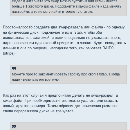
Видел в интернете что swap можно пустить в raid если имеется
н
больше 1 жесткого диска. Подскажите в каком файле нада менять
и
е
настройки, а то не могу найти в гоогле ту статью.
Просто-напросто создаёте два swap-раздела или файла - по одному
на физический диск, подключаете их в fstab, чтобы оба
использовались системой, и если специально не указывать иного,
ядро назначит им одинаковый приоритет, а значит, будет складывать
данные в оба по очереди, наподобие того, как работает RAID0
(stripe).
Можете просто закоментировать строчку про своп в fstab, а когда
надо - включать его вручную.
Как раз на этот случай я предпочитаю делать не swap-раздел, а
swap-файл. При необходимости, его можно удалить или создать
новый, другого размера. Таким образом для изменения размера
свопа переразбивка диска не требуется.