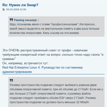
Re: Нужен ли Swap?
С
09.03.2009 22:00
о
о
б
Flaming
писал(а):
↑
щ
е
Мда, познакомь меня с этими "профессионалами". Интересно,
н
какой смысл выделять на виртуальную память в два раза больше
и
е
количества оперативки. Кинь ссылку на эти книжки.
Это ОЧЕНЬ распространенный совет от профи - новичкам
требующим конкретный ответ на вопрос сколько точно надо свопа "в
граммах"
Он, например, встречается тут:
Red Hat Enterprise Linux 4: Руководство по системному
администрированию
Размер пространства подкачки следует выбирать равным двум
объёмам оперативной памяти, при её объёме до 2 Гбайт. Если же у
вас больше 2 Гбайт оперативной памяти, к размеру файла
подкачки следует прибавить объём ОЗУ сверх 2 Гбайт. Размер
пространства подкачки не должен быть меньше 32 Мбайт.