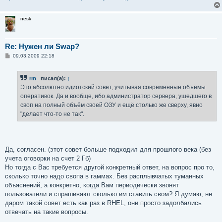
nesk
Re: Нужен ли Swap?
С
09.03.2009 22:18
о
о
б
rm_
писал(а):
↑
щ
е
Это абсолютно идиотский совет, учитывая современные объёмы
н
оперативок. Да и вообще, ибо администратор сервера, ушедшего в
и
е
своп на полный объём своей ОЗУ и ещё столько же сверху, явно
"делает что-то не так".
Да, согласен. (этот совет больше подходил для прошлого века (без
учета оговорки на счет 2 Гб)
Но тогда с Вас требуется другой конкретный ответ, на вопрос про то,
сколько точно надо свопа в гаммах. Без расплывчатых туманных
объяснений, а конкретно, когда Вам периодически звонят
пользователи и спрашивают сколько им ставить свом? Я думаю, не
даром такой совет есть как раз в RHEL, они просто задолбались
отвечать на такие вопросы.