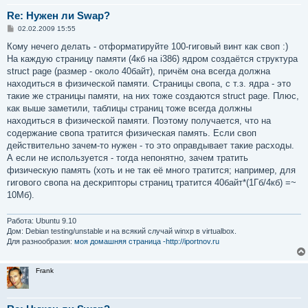
Re: Нужен ли Swap?
С
02.02.2009 15:55
о
о
Кому нечего делать - отформатируйте 100-гиговый винт как своп :)
б
На каждую страницу памяти (4кб на i386) ядром создаётся структура
щ
е
struct page (размер - около 40байт), причём она всегда должна
н
находиться в физической памяти. Страницы свопа, с т.з. ядра - это
и
е
такие же страницы памяти, на них тоже создаются struct page. Плюс,
как выше заметили, таблицы страниц тоже всегда должны
находиться в физической памяти. Поэтому получается, что на
содержание свопа тратится физическая память. Если своп
действительно зачем-то нужен - то это оправдывает такие расходы.
А если не используется - тогда непонятно, зачем тратить
физическую память (хоть и не так её много тратится; например, для
гигового свопа на дескрипторы страниц тратится 40байт*(1Гб/4кб) =~
10Мб).
Работа: Ubuntu 9.10
Дом: Debian testing/unstable и на всякий случай winxp в virtualbox.
Для разнообразия:
моя домашняя страница -http://iportnov.ru
Frank