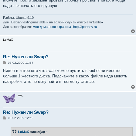
Можете просто закоментировать строчку про своп в fstab, а когда
б
надо - включать его вручную.
щ
е
н
и
Работа: Ubuntu 9.10
е
Дом: Debian testing/unstable и на всякий случай winxp в virtualbox.
Для разнообразия:
моя домашняя страница -http://iportnov.ru
LoMaX
Re: Нужен ли Swap?
С
08.02.2009 11:57
о
о
Видел в интернете что swap можно пустить в raid если имеется
б
больше 1 жесткого диска. Подскажите в каком файле нада менять
щ
е
настройки, а то не могу найти в гоогле ту статью.
н
и
е
rm_
Re: Нужен ли Swap?
С
08.02.2009 12:52
о
о
б
LoMaX
писал(а):
↑
щ
е