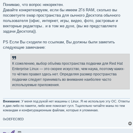
Понимаю, что вопрос некоректен.
Давайте конкретезируем, если бы имеем 2Гб RAM, сколько вы
посоветуете swap пространства для оычного Десктопа обычного
пользователя (офис, интернет, игры, видео, фото, растровые и
векторные редакторы.. и в том же духе, (вы же представляете
задачи Десктопа)).
PS Если Вы сходили по ссылкам, Вы должны были заметить
следующие замечание:
К сожелению, выбор объёма пространства подкачки для Red Hat
Enterprise Linux — это скорее искусство, чем наука, поэтому каких-
то чётких правил здесь нет. Определяя размер пространства
подкачки следует принимать во внимание наиболее часто
используемые приложения.
Внимание
: У меня под рукой нет машины с Linux. Я не использую эту ОС. Ответы
я даю либо по памяти, либо мне помогает гугл. Тщательно читайте маны по тем
командам и конфигурационным файлам, которые я упоминаю.
0xDEFEC8ED
rm_