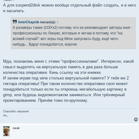
А для suspend2disk можно вообще отдельный файл создать, и в него
и засыпать.
InterChaynik
писал(а):
↑
А размеры такие (ОЗУx2) потому, что их рекомендуют авторы книг -
профессионалы по Линукс, которые я читаю и потому, что "на
всякий случай": вот игры под Wine запускать буду, ещё чего-
нибудь... Вдруг понадобится, короче.
Мда, познакомь меня с этими "профессионалами". Интересно, какой
смысл выделять на виртуальную память в два раза больше
количества оперативки. Кинь ссылку на эти книжки.
И зачем играм под wine столько виртуальной памяти? У тебя же 2
гектара оперативы! При таком количестве оперативки своп может
понадобиться только если ты откроешь мегабольшую картинку в
gimp, или будешь видеомонтажом заниматься. Или трёхмерный
проектированием. Причём тоже по-крупному.
Спасибо сказали:
rm_
nesk