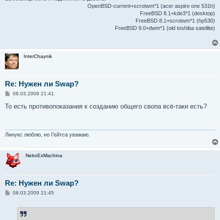
OpenBSD-current+scrotwm*1 (acer aspire one 531h)
FreeBSD 8.1+kde3*1 (desktop)
FreeBSD 8.1+scrotwm*1 (hp530)
FreeBSD 9.0+dwm*1 (old toshiba satellite)
InterChaynik
Re: Нужен ли Swap?
С
08.03.2009 21:41
о
о
То есть противопоказания к созданию общего свопа всё-таки есть?
б
щ
е
н
и
Линукс люблю, но Гейтса уважаю.
е
NekoExMachina
Re: Нужен ли Swap?
С
08.03.2009 21:45
о
о
б
щ