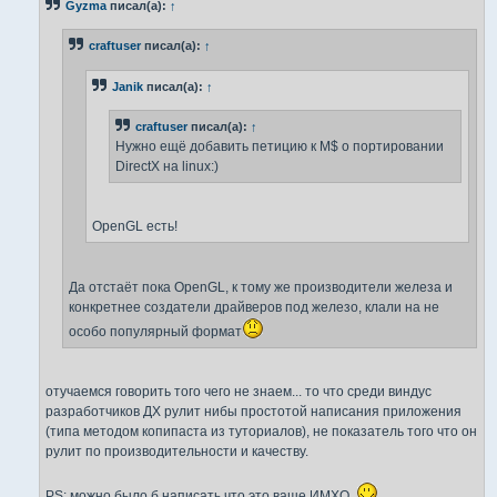
Gyzma
писал(а):
↑
щ
е
н
craftuser
писал(а):
↑
и
е
Janik
писал(а):
↑
craftuser
писал(а):
↑
Нужно ещё добавить петицию к M$ о портировании
DirectX на linux:)
OpenGL есть!
Да отстаёт пока OpenGL, к тому же производители железа и
конкретнее создатели драйверов под железо, клали на не
особо популярный формат
отучаемся говорить того чего не знаем... то что среди виндус
разработчиков ДХ рулит нибы простотой написания приложения
(типа методом копипаста из туториалов), не показатель того что он
рулит по производительности и качеству.
PS: можно было б написать что это ваше ИМХО.