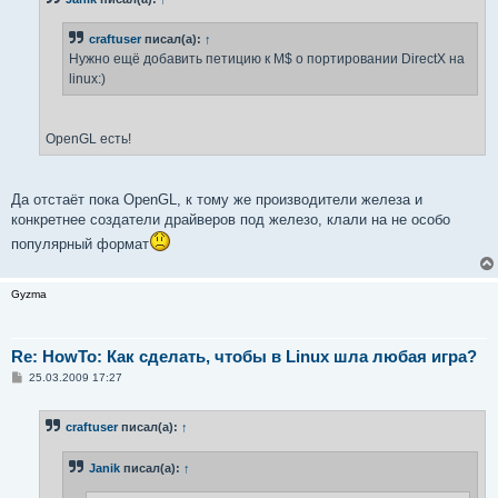
щ
е
н
craftuser
писал(а):
↑
и
е
Нужно ещё добавить петицию к M$ о портировании DirectX на
linux:)
OpenGL есть!
Да отстаёт пока OpenGL, к тому же производители железа и
конкретнее создатели драйверов под железо, клали на не особо
популярный формат
Gyzma
Re: HowTo: Как сделать, чтобы в Linux шла любая игра?
С
25.03.2009 17:27
о
о
б
craftuser
писал(а):
↑
щ
е
н
Janik
писал(а):
↑
и
е