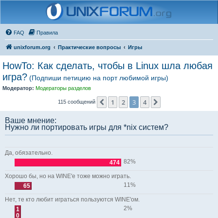
FAQ
Правила
unixforum.org
Практические вопросы
Игры
HowTo: Как сделать, чтобы в Linux шла любая
игра?
(Подпиши петицию на порт любимой игры)
Модератор:
Модераторы разделов
1
2
3
4
Пред.
След.
115 сообщений
Ваше мнение:
Нужно ли портировать игры для *nix систем?
Да, обязательно.
82%
474
Хорошо бы, но на WINE'е тоже можно играть.
11%
65
Нет, те кто любит играться пользуются WINE'ом.
2%
1
0