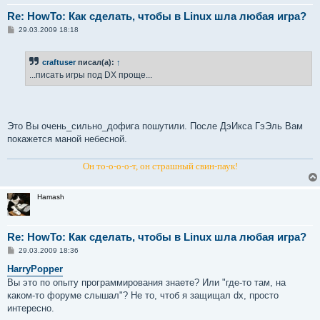
Re: HowTo: Как сделать, чтобы в Linux шла любая игра?
С
29.03.2009 18:18
о
о
б
craftuser
писал(а):
↑
щ
е
...писать игры под DX проще...
н
и
е
Это Вы очень_сильно_дофига пошутили. После ДэИкса ГэЭль Вам
покажется маной небесной.
Он то-о-о-о-т, он страшный свин-паук!
Hamash
Re: HowTo: Как сделать, чтобы в Linux шла любая игра?
С
29.03.2009 18:36
о
о
HarryPopper
б
Вы это по опыту программирования знаете? Или "где-то там, на
щ
е
каком-то форуме слышал"? Не то, чтоб я защищал dx, просто
н
интересно.
и
е