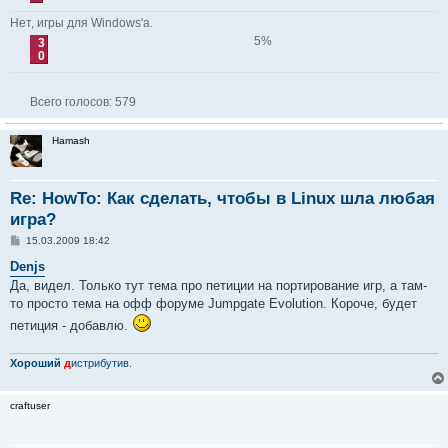
Нет, игры для Windows'а.
5%
3
0
Всего голосов:
579
Hamash
Re: HowTo: Как сделать, чтобы в Linux шла любая
игра?
С
15.03.2009 18:42
о
о
Denjs
б
Да, видел. Только тут тема про петиции на портирование игр, а там-
щ
е
то просто тема на офф форуме Jumpgate Evolution. Короче, будет
н
петиция - добавлю.
и
е
Хороший
д
истрибутив.
craftuser