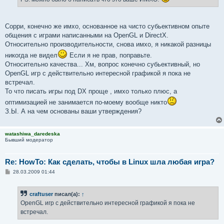
Сорри, конечно же имхо, основанное на чисто субьективном опыте
общения с играми написанными на OpenGL и DirectX.
Относительно производительности, снова имхо, я никакой разницы
никогда не видел
Если я не прав, поправьте.
Относительно качества... Хм, вопрос конечно субьективный, но
OpenGL игр с действительно интересной графикой я пока не
встречал.
То что писать игры под DX проще , имхо только плюс, а
оптимизацией не занимается по-моему вообще никто
З.Ы. А на чем основаны ваши утверждения?
watashiwa_daredeska
Бывший модератор
Re: HowTo: Как сделать, чтобы в Linux шла любая игра?
С
28.03.2009 01:44
о
о
б
craftuser
писал(а):
↑
щ
е
OpenGL игр с действительно интересной графикой я пока не
н
встречал.
и
е