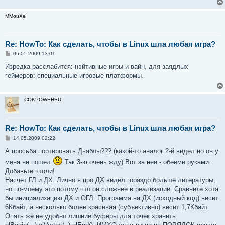
MMouXe
Re: HowTo: Как сделать, чтобы в Linux шла любая игра?
С
06.05.2009 13:01
о
о
Изредка расслабится: нэйтивные игры и вайн, для заядлых
б
геймеров: специальные игровые платформы.
щ
е
н
и
COKPOWEHEU
е
Re: HowTo: Как сделать, чтобы в Linux шла любая игра?
С
14.05.2009 02:22
о
о
А просьба портировать Дьяблы??? (какой-то аналог 2-й видел но он у
б
меня не пошел
Так 3-ю очень жду) Вот за нее - обеими руками.
щ
е
Добавьте чтоли!
н
Насчет ГЛ и ДХ. Лично я про ДХ видел гораздо больше литературы,
и
е
но по-моему это потому что он сложнее в реализации. Сравните хотя
бы инициализацию ДХ и ОГЛ. Программа на ДХ (исходный код) весит
6Кбайт, а несколько более красивая (субъективно) весит 1,7Кбайт.
Опять же не удобно лишние буферы для точек хранить