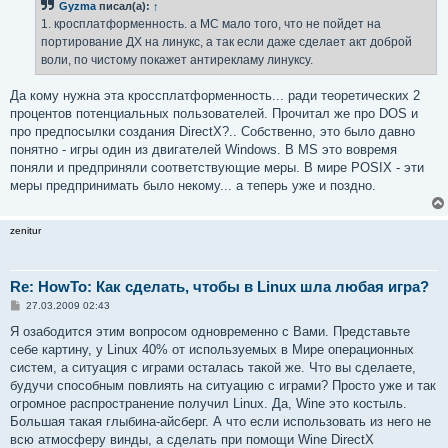
Gyzma
писал(а):
↑
щ
е
1. кросплатформенность. а МС мало того, что не пойдет на
н
портирование ДХ на линукс, а так если даже сделает акт доброй
и
е
воли, по чистому покажет антирекламу линуксу.
Да кому нужна эта кроссплатформенность... ради теоретических 2
процентов потенциальных пользователей. Прочитал же про DOS и
про предпосылки создания DirectX?.. Собственно, это было давно
понятно - игры один из двигателей Windows. В MS это вовремя
поняли и предприняли соответствующие меры. В мире POSIX - эти
меры предпринимать было некому... а теперь уже и поздно.
zenitur
Re: HowTo: Как сделать, чтобы в Linux шла любая игра?
С
27.03.2009 02:43
о
о
Я озабодится этим вопросом одновременно с Вами. Представьте
б
себе картину, у Linux 40% от используемых в Мире операционных
щ
е
систем, а ситуация с играми осталась такой же. Что вы сделаете,
н
будучи способным повлиять на ситуацию с играми? Просто уже и так
и
е
огромное распространение получил Linux. Да, Wine это костыль.
Большая такая глыбина-айсберг. А что если использовать из него не
всю атмосферу винды, а сделать при помощи Wine DirectX