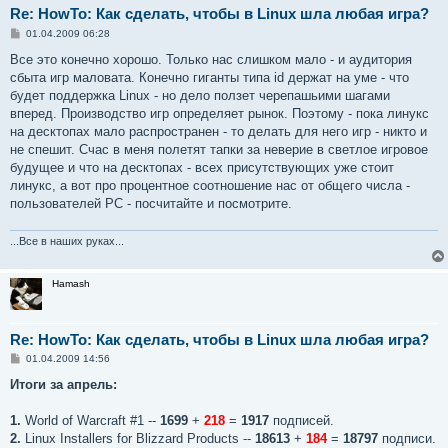
Re: HowTo: Как сделать, чтобы в Linux шла любая игра?
С
01.04.2009 06:28
о
о
Все это конечно хорошо. Только нас слишком мало - и аудитория
б
сбыта игр маловата. Конечно гиганты типа id держат на уме - что
щ
е
будет поддержка Linux - но дело ползет черепашьими шагами
н
вперед. Производство игр определяет рынок. Поэтому - пока линукс
и
е
на десктопах мало распространен - то делать для него игр - никто и
не спешит. Счас в меня полетят тапки за неверие в светлое игровое
будущее и что на десктопах - всех присутствующих уже стоит
линукс, а вот про процентное соотношение нас от общего числа -
пользователей PC - посчитайте и посмотрите.
...Все в наших руках...
Hamash
Re: HowTo: Как сделать, чтобы в Linux шла любая игра?
С
01.04.2009 14:56
о
о
Итоги за апрель:
б
щ
е
1.
World of Warcraft #1 --
1699
+
218
=
1917
подписей.
н
2.
Linux Installers for Blizzard Products --
18613
+
184
=
18797
подписи.
и