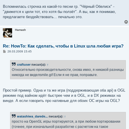
Вспомнилась строчка из какой-то песни гр. "Чёрный Обелиск" -
"движется к цели тот, кто хотя бы ползёт". А вы, как я понимаю,
предлагаете бездействовать... печально это.
Hamash
Re: HowTo: Как сделать, чтобы в Linux шла любая игра?
С
28.03.2009 15:45
о
о
б
craftuser
писал(а):
↑
щ
е
Относительно производительности, снова имхо, я никакой разницы
н
никогда не виделsmile.gif Если я не прав, поправьте.
и
е
Простой пример. Одна и та же игра (поддерживающая оба api) в OGL
режиме под вайном идёт быстрее чем и в OGL, и в DX режимах на
винде. А если говорить про нативные для обоих ОС игры на OGL?
watashiwa_darede...
писал(а):
↑
просто на OpenGL игры портируются, а при любом портировании
(точнее, при изначальной разработке с расчетом на такое