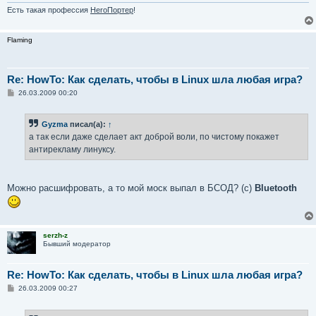
Есть такая профессия
HeroПортер
!
Flaming
Re: HowTo: Как сделать, чтобы в Linux шла любая игра?
С
26.03.2009 00:20
о
о
б
Gyzma
писал(а):
↑
щ
е
а так если даже сделает акт доброй воли, по чистому покажет
н
антирекламу линуксу.
и
е
Можно расшифровать, а то мой моск выпал в БСОД? (с)
Bluetooth
serzh-z
Бывший модератор
Re: HowTo: Как сделать, чтобы в Linux шла любая игра?
С
26.03.2009 00:27
о
о
б