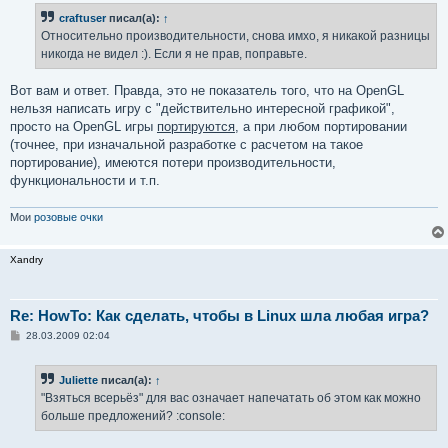
craftuser
писал(а):
↑
Относительно производительности, снова имхо, я никакой разницы
никогда не видел :). Если я не прав, поправьте.
Вот вам и ответ. Правда, это не показатель того, что на OpenGL
нельзя написать игру с "действительно интересной графикой",
просто на OpenGL игры
портируются
, а при любом портировании
(точнее, при изначальной разработке с расчетом на такое
портирование), имеются потери производительности,
функциональности и т.п.
Мои
розовые очки
Xandry
Re: HowTo: Как сделать, чтобы в Linux шла любая игра?
С
28.03.2009 02:04
о
о
б
Juliette
писал(а):
↑
щ
е
"Взяться всерьёз" для вас означает напечатать об этом как можно
н
больше предложений? :console:
и
е