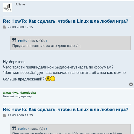
Juliette
Re: HowTo: Как сделать, чтобы в Linux шла любая игра?
С
27.03.2009 09:15
о
о
б
zenitur
писал(а):
↑
щ
е
Предлагаю взяться за это дело всерьёз,
н
и
е
Ну беритесь.
Чего трясти причиндалиной быдло-энтузиаста по форумам?
"Взяться всерьёз" для вас означает напечатать об этом как можно
больше предложений?
watashiwa_daredeska
Бывший модератор
Re: HowTo: Как сделать, чтобы в Linux шла любая игра?
С
27.03.2009 11:25
о
о
б
zenitur
писал(а):
↑
щ
е