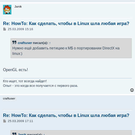
Janik
Re: HowTo: Как сделать, чтобы в Linux шла любая игра?
С
25.03.2009 15:16
о
о
б
craftuser
писал(а):
↑
щ
е
Нужно ещё добавить петицию к M$ о портировании DirectX на
н
linux:)
и
е
OpenGL есть!
Кто ищет, тот всегда найдет!
Опыт - это когда все получается с первого раза.
craftuser
Re: HowTo: Как сделать, чтобы в Linux шла любая игра?
С
25.03.2009 17:11
о
о
б
Janik
писал(а):
↑