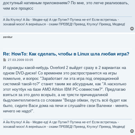
доступный нативным приложениям? По мне, это легче реализовать,
чем все процесс
А йа Ктулху! А йа - Медве-ед! А где Путин? Путина не-ет! Если встретишь -
зохавай моск! А вернёшься - скажи ПРЕВЕД! Превед, Ктулху! Превед, Медвед!
zenitur
Re: HowTo: Как сделать, чтобы в Linux шла любая игра?
С
27.03.2009 03:05
о
о
И однажды какой-нибудь Overlord 2 выйдет сразу в 2 вариантах на
б
одном DVD-диске! Со временем это распространится на игры
щ
е
помельче, и вопрос "Заработает ли эта игра под операционной
н
системой такой-то?" станет таким же абсурдным, как "А насколько
и
е
этот ноутбук на базе AMD Athlon IBM PC-совместим?". Предлагаю
взяться за это дело всерьёз, а не трясти причиндалиной
быдлоинтеллигента со словами "Везде обман, пусть всё будет как
было, сидите Васи дома на печи и слушайте свои Валенки - менять
ничего не надо!".
А йа Ктулху! А йа - Медве-ед! А где Путин? Путина не-ет! Если встретишь -
зохавай моск! А вернёшься - скажи ПРЕВЕД! Превед, Ктулху! Превед, Медвед!