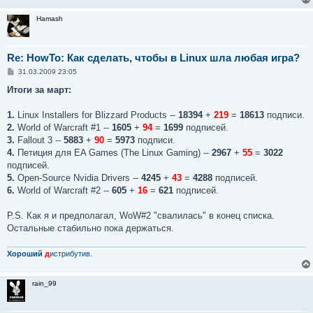
Hamash
Re: HowTo: Как сделать, чтобы в Linux шла любая игра?
С
31.03.2009 23:05
о
о
Итоги за март:
б
щ
е
1.
Linux Installers for Blizzard Products --
18394
+
219
=
18613
подписи.
н
2.
World of Warcraft #1 --
1605
+
94
=
1699
подписей.
и
е
3.
Fallout 3 --
5883
+
90
=
5973
подписи.
4.
Петиция для EA Games (The Linux Gaming) --
2967
+
55
=
3022
подписей.
5.
Open-Source Nvidia Drivers --
4245
+
43
=
4288
подписей.
6.
World of Warcraft #2 --
605
+
16
=
621
подписей.
P.S. Как я и предполагал, WoW#2 "свалилась" в конец списка.
Остальные стабильно пока держаться.
Хороший
д
истрибутив.
rain_99