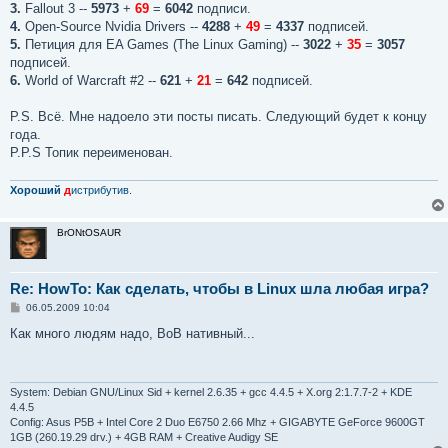
е
3.
Fallout 3 --
5973
+
69
=
6042
подписи.
4.
Open-Source Nvidia Drivers --
4288
+
49
=
4337
подписей.
5.
Петиция для EA Games (The Linux Gaming) --
3022
+
35
=
3057
подписей.
6.
World of Warcraft #2 --
621
+
21
=
642
подписей.
P.S. Всё. Мне надоело эти посты писать. Следующий будет к концу
года.
P.P.S Топик переименован.
Хороший
д
истрибутив.
BrONtOSAUR
Re: HowTo: Как сделать, чтобы в Linux шла любая игра?
С
06.05.2009 10:04
о
о
Как много людям надо, ВоВ нативный...
б
щ
е
н
и
System: Debian GNU/Linux Sid + kernel 2.6.35 + gcc 4.4.5 + X.org 2:1.7.7-2 + KDE
е
4.4.5
Config: Asus P5B + Intel Core 2 Duo E6750 2.66 Mhz + GIGABYTE GeForce 9600GT
1GB (260.19.29 drv.) + 4GB RAM + Creative Audigy SE