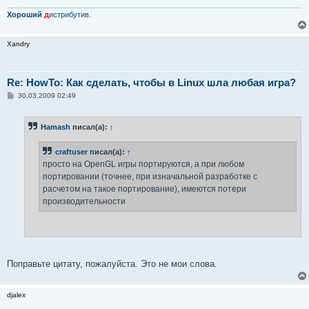
Хороший
д
истрибутив.
Xandry
Re: HowTo: Как сделать, чтобы в Linux шла любая игра?
С
30.03.2009 02:49
о
о
б
Hamash
писал(а):
↑
щ
е
н
craftuser
писал(а):
↑
и
е
просто на OpenGL игры портируются, а при любом
портировании (точнее, при изначальной разработке с
расчетом на такое портирование), имеются потери
производительности
Поправьте цитату, пожалуйста. Это не мои слова.
djalex