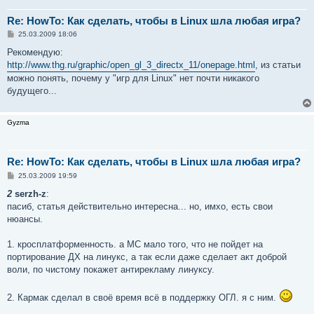
Re: HowTo: Как сделать, чтобы в Linux шла любая игра?
С
25.03.2009 18:06
о
о
Рекомендую:
б
http://www.thg.ru/graphic/open_gl_3_directx_11/onepage.html
, из статьи
щ
е
можно понять, почему у "игр для Linux" нет почти никакого
н
будущего...
и
е
Gyzma
Re: HowTo: Как сделать, чтобы в Linux шла любая игра?
С
25.03.2009 19:59
о
о
2
serzh-z
:
б
пасиб, статья действительно интересна... но, имхо, есть свои
щ
е
нюансы.
н
и
е
1. кросплатформенность. а МС мало того, что не пойдет на
портирование ДХ на линукс, а так если даже сделает акт доброй
воли, по чистому покажет антирекламу линуксу.
2. Кармак сделал в своё время всё в поддержку ОГЛ. я с ним.