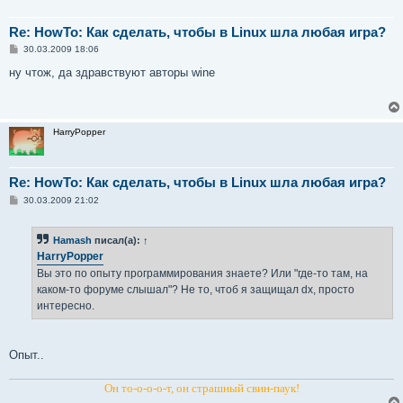
Re: HowTo: Как сделать, чтобы в Linux шла любая игра?
С
30.03.2009 18:06
о
о
ну чтож, да здравствуют авторы wine
б
щ
е
н
и
HarryPopper
е
Re: HowTo: Как сделать, чтобы в Linux шла любая игра?
С
30.03.2009 21:02
о
о
б
Hamash
писал(а):
↑
щ
е
HarryPopper
н
Вы это по опыту программирования знаете? Или "где-то там, на
и
е
каком-то форуме слышал"? Не то, чтоб я защищал dx, просто
интересно.
Опыт..
Он то-о-о-о-т, он страшный свин-паук!