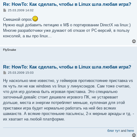
Re: HowTo: Как сделать, чтобы в Linux шла любая игра?
С
25.03.2009 14:02
о
о
Смешной опрос
б
Нужно ещё добавить петицию к M$ о портировании DirectX на linux:)
щ
е
Многие разработчики уже думают об отказе от PC-версий, в пользу
н
консолей, а вы про linux...
и
е
FlySnake
Re: HowTo: Как сделать, чтобы в Linux шла любая игра?
С
25.03.2009 15:03
о
о
Ну насколько мне известно, у геймеров противостояние приставка vs
б
пк чуть ли не как windows vs linux у линуксоидов. Сам тоже считаю,
щ
е
что для игр должна быть игровая приставка. Это специально
н
заточеный девайс стоит дешевле игрового ПК, не устаревает
и
е
дольше, места и энергии потребляет меньше, купленая для этой
приставки игра будет нормально работать на ней без всяких
шаманств. А всякие простенькие пасьянсы, 2-х мерные аркады и тд. -
их хватает на любой платформе.
блог тут
and
here