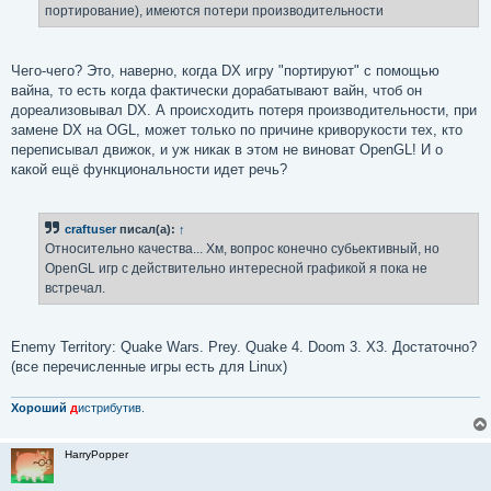
портирование), имеются потери производительности
Чего-чего? Это, наверно, когда DX игру "портируют" с помощью
вайна, то есть когда фактически дорабатывают вайн, чтоб он
дореализовывал DX. А происходить потеря производительности, при
замене DX на OGL, может только по причине криворукости тех, кто
переписывал движок, и уж никак в этом не виноват OpenGL! И о
какой ещё функциональности идет речь?
craftuser
писал(а):
↑
Относительно качества... Хм, вопрос конечно субьективный, но
OpenGL игр с действительно интересной графикой я пока не
встречал.
Enemy Territory: Quake Wars. Prey. Quake 4. Doom 3. X3. Достаточно?
(все перечисленные игры есть для Linux)
Хороший
д
истрибутив.
HarryPopper