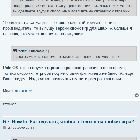
Представьте себе картину, у Linux 40% от используемых в Мире
н
операционных систем, а ситуация с играми осталась такой же. Что
и
е
вы сделаете, будучи способным повлиять на ситуацию с играми?
"Повлиять на ситуацию" -- очень размытый термин. Если я
производитель, то выпущу версии своих игр для Linux. А больше я
не знаю, кто может повлиять на ситуацию.
zenitur
писал(а):
↑
Просто уже и так огромное распространение получил Linux.
PalmOS тоже получил огромное распространение в свое время,
только окоромя тетрисов под него один фиг ничего не было. А, еще
Doom видел. Надо четко различать области распространения.
Мои
розовые очки
craftuser
Re: HowTo: Как сделать, чтобы в Linux шла любая игра?
С
27.03.2009 23:54
о
о
б