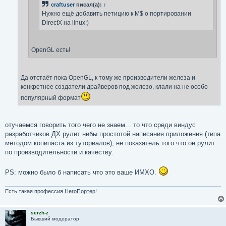
craftuser
писал(а):
↑
Нужно ещё добавить петицию к M$ о портировании
DirectX на linux:)
OpenGL есть!
Да отстаёт пока OpenGL, к тому же производители железа и
конкретнее создатели драйверов под железо, клали на не особо
популярный формат
отучаемся говорить того чего не знаем... то что среди виндус
разработчиков ДХ рулит нибы простотой написания приложения (типа
методом копипаста из туториалов), не показатель того что он рулит
по производительности и качеству.
PS: можно было б написать что это ваше ИМХО.
Есть такая профессия
HeroПортер
!
serzh-z
Бывший модератор