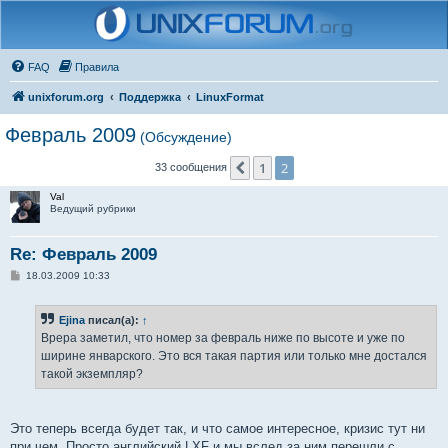
FAQ
Правила
unixforum.org
Поддержка
LinuxFormat
Февраль 2009
(Обсуждение)
1
2
Пред.
33 сообщения
Val
Ведущий рубрики
Re: Февраль 2009
С
18.03.2009 10:33
о
о
б
Ejina
писал(а):
↑
щ
е
Врера заметил, что номер за февраль ниже по высоте и уже по
н
ширине январского. Это вся такая партия или только мне достался
и
е
такой экземпляр?
Это теперь всегда будет так, и что самое интересное, кризис тут ни
при чем. Просто английский LXF и мы вслед за ним перешли с