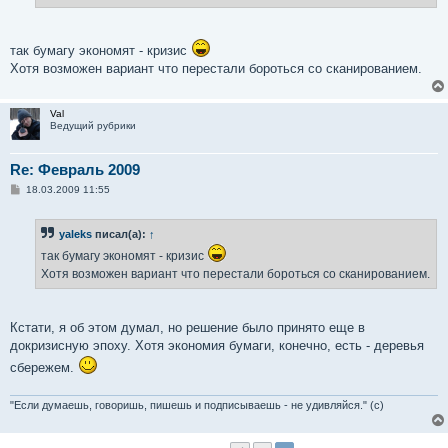
так бумагу экономят - кризис
Хотя возможен вариант что перестали бороться со сканированием.
Val
Ведущий рубрики
Re: Февраль 2009
С
18.03.2009 11:55
о
о
б
yaleks
писал(а):
↑
щ
е
так бумагу экономят - кризис
н
и
Хотя возможен вариант что перестали бороться со сканированием.
е
Кстати, я об этом думал, но решение было принято еще в
докризисную эпоху. Хотя экономия бумаги, конечно, есть - деревья
сбережем.
"Если думаешь, говоришь, пишешь и подписываешь - не удивляйся." (с)