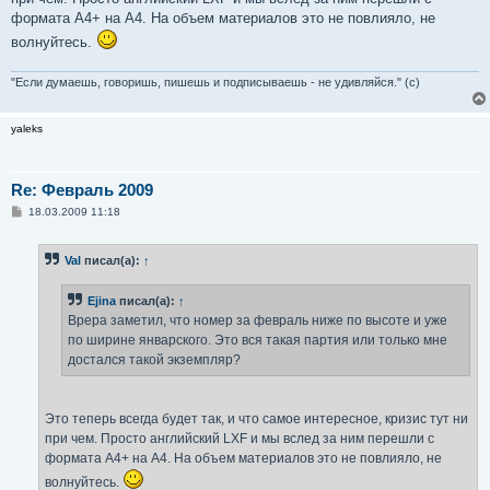
формата A4+ на A4. На объем материалов это не повлияло, не
волнуйтесь.
"Если думаешь, говоришь, пишешь и подписываешь - не удивляйся." (с)
yaleks
Re: Февраль 2009
С
18.03.2009 11:18
о
о
б
Val
писал(а):
↑
щ
е
н
Ejina
писал(а):
↑
и
е
Врера заметил, что номер за февраль ниже по высоте и уже
по ширине январского. Это вся такая партия или только мне
достался такой экземпляр?
Это теперь всегда будет так, и что самое интересное, кризис тут ни
при чем. Просто английский LXF и мы вслед за ним перешли с
формата A4+ на A4. На объем материалов это не повлияло, не
волнуйтесь.