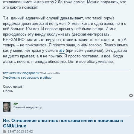
отключившимся интернетом? Да тоже самое. Можно подумать, что
это как-то поможет.
Т.е. данный единичный случай
доказывает
, что такой гуру(в
пределах досягаемости) не нужен. У меня хоть и одна жена, но я с
ней больше 10и лет. И первое время у неё была венда. И мне
приходилось эту венду обслуживать (дефрагментировать,
ВНЕЗАПНО чистить от вирусов, ставить какие-то костыли, и т.д.) А
теперь -- не приходится. Я просто знаю, о чём говорю. Такого опыта
как у меня, нет даже у самого
alv
(при всём уважении), он с дистра
на дистр прыгает, а я не прыгаю. Я просто поставил, и всё. Когда
делать нечего, я иногда обновляю. Вот и всё обслуживание.
http://emulek.blogspot.ru/
Windows Must Die
Учебник по sed
зеркало в github
Скоро придёт
Осень
alv
Бывший модератор
Re: Отношение опытных пользователей к новичкам в
GNU/Linux
С
12.07.2013 15:02