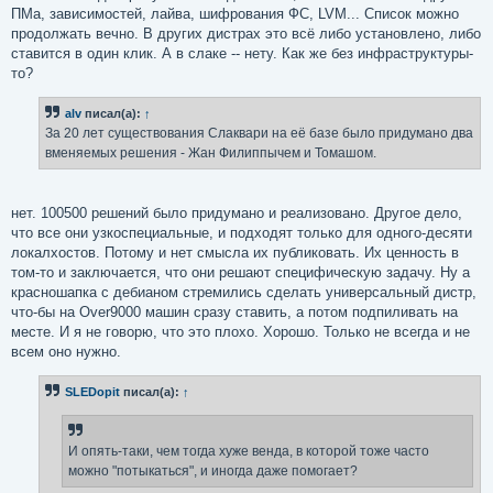
ПМа, зависимостей, лайва, шифрования ФС, LVM... Список можно
продолжать вечно. В других дистрах это всё либо установлено, либо
ставится в один клик. А в слаке -- нету. Как же без инфраструктуры-
то?
alv
писал(а):
↑
За 20 лет существования Слаквари на её базе было придумано два
вменяемых решения - Жан Филиппычем и Томашом.
нет. 100500 решений было придумано и реализовано. Другое дело,
что все они узкоспециальные, и подходят только для одного-десяти
локалхостов. Потому и нет смысла их публиковать. Их ценность в
том-то и заключается, что они решают специфическую задачу. Ну а
красношапка с дебианом стремились сделать универсальный дистр,
что-бы на Over9000 машин сразу ставить, а потом подпиливать на
месте. И я не говорю, что это плохо. Хорошо. Только не всегда и не
всем оно нужно.
SLEDopit
писал(а):
↑
И опять-таки, чем тогда хуже венда, в которой тоже часто
можно "потыкаться", и иногда даже помогает?