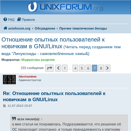
FAQ
Правила
unixforum.org
Обсуждения
Прочие тематические беседы
Отношение опытных пользователей к
новичкам в GNU/Linux
(Читать перед созданием тем
вида "Линуксоиды - самовлюбленные хамы&)
Модератор:
Модераторы разделов
Страница
7
из
8
1
4
5
6
7
8
Пред.
След.
233 сообщения
…
/dev/random
Администратор
Re: Отношение опытных пользователей к
новичкам в GNU/Linux
С
11.07.2013 15:07
о
о
б
azsx
писал(а):
↑
щ
е
а мне статья не понравилась. Подразумевается, что решение об
н
ОС происходит спонтанно, и только принадлежность к элитному
и