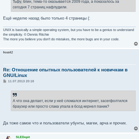
Тьфу, блин, тема-то оказывается 2009 года, а показалось за
сегодня 7 страниц нафлудили.
Ещё неделю назад было только 4 страницы (:
UNIX is basically a simple operating system, but you have to be a genius to understand
the simplicity. © Dennis Ritchie
The more you believe you don't do mistakes, the more bugs are in your code.
frost42
Re: Отношение опытных пользователей к новичкам в
GNU/Linux
С
11.07.2013 20:16
о
о
б
щ
е
А что она делает, если у неё сломался интернет, засегфолтился
н
браузер или просто слака упала в бсод кернел паник?
и
е
Да тоже самое что и пользователи убунты, магеи, арча и прочих.
SLEDopit