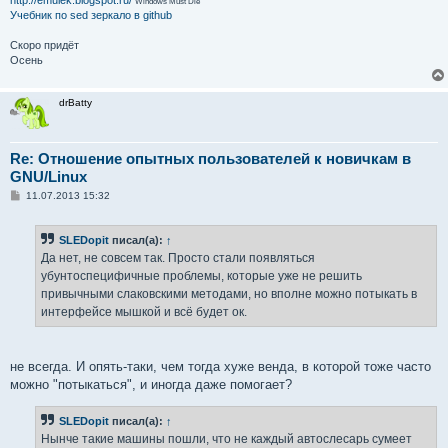
Windows Must Die
Учебник по sed
зеркало в github
Скоро придёт
Осень
drBatty
Re: Отношение опытных пользователей к новичкам в
GNU/Linux
С
11.07.2013 15:32
о
о
б
SLEDopit
писал(а):
↑
щ
е
Да нет, не совсем так. Просто стали появляться
н
убунтоспецифичные проблемы, которые уже не решить
и
е
привычными слаковскими методами, но вполне можно потыкать в
интерфейсе мышкой и всё будет ок.
не всегда. И опять-таки, чем тогда хуже венда, в которой тоже часто
можно "потыкаться", и иногда даже помогает?
SLEDopit
писал(а):
↑
Нынче такие машины пошли, что не каждый автослесарь сумеет