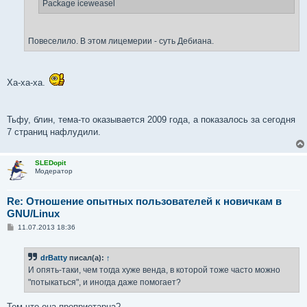
Package iceweasel
Повеселило. В этом лицемерии - суть Дебиана.
Ха-ха-ха.
Тьфу, блин, тема-то оказывается 2009 года, а показалось за сегодня
7 страниц нафлудили.
SLEDopit
Модератор
Re: Отношение опытных пользователей к новичкам в
GNU/Linux
С
11.07.2013 18:36
о
о
б
drBatty
писал(а):
↑
щ
е
И опять-таки, чем тогда хуже венда, в которой тоже часто можно
н
"потыкаться", и иногда даже помогает?
и
е
Тем что она проприетарна?