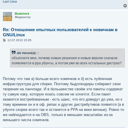
Last Linux
Bizdelnick
Модератор
Re: Отношение опытных пользователей к новичкам в
GNU/Linux
С
12.07.2013 15:05
о
о
б
alv
писал(а):
↑
щ
е
объясните мне, почему новые решения и новые версии сначала
н
появляются в ppa убунты, а потом уже во всех остальных дистрах?
и
е
Потому что там а) больше всего хомячков и б) есть публичная
инфраструктура для сборки. Поэтому быдлокодеры собирают свои
творения на ланчпаде. И в большинстве своём эти пакеты содержат
ту самую каку, которую юзать совсем не хочется. Если пакет
окажется востребованным - есть шанс, что его доведут до ума, но к
тому времени он и в оф. репах и других дистрибутивов появится (а в
убунте скорее всего так и останется в PPA на веки вечные). Ровно то
же наблюдается и на OBS, только в меньших масштабах из-за
меньшего числа хомячков.