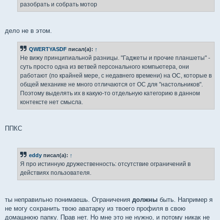
разобрать и собрать мотор
дело не в этом.
QWERTYASDF
писал(а):
↑
Не вижу принципиальной разницы. "Гаджеты и прочие планшеты" -
суть просто одна из ветвей персонального компьютера, они
работают (по крайней мере, с недавнего времени) на ОС, которые в
общей механике не много отличаются от ОС для "настольников".
Поэтому выделять их в какую-то отдельную категорию в данном
контексте нет смысла.
ППКС
eddy
писал(а):
↑
Я про истинную дружественность: отсутствие ограничений в
действиях пользователя.
ты неправильно понимаешь. Ограничения
должны
быть. Например я
не могу сохранить твою аватарку из твоего профиля в свою
домашнюю папку. Прав нет. Но мне это не нужно, и потому никак не