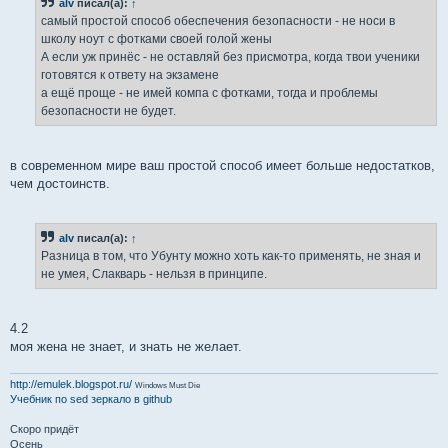
alv
писал(а):
↑
самый простой способ обеспечения безопасности - не носи в
школу ноут с фотками своей голой жены
А если уж принёс - не оставляй без присмотра, когда твои ученики
готовятся к ответу на экзамене
а ещё проще - не имей компа с фотками, тогда и проблемы
безопасности не будет.
в современном мире ваш простой способ имеет больше недостатков,
чем достоинств.
alv
писал(а):
↑
Разница в том, что Убунту можно хоть как-то применять, не зная и
не умея, Слакварь - нельзя в принципе.
4.2
моя жена не знает, и знать не желает.
http://emulek.blogspot.ru/
Windows Must Die
Учебник по sed
зеркало в github
Скоро придёт
Осень