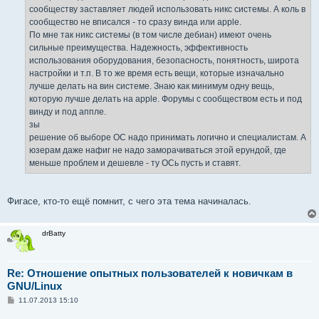
е
сообществу заставляет людей использовать никс системы. А коль в
сообщество не вписался - то сразу винда или apple.
По мне так никс системы (в том числе дебиан) имеют очень
сильные преимущества. Надежность, эффективность
использования оборудования, безопасность, понятность, широта
настройки и т.п. В то же время есть вещи, которые изначально
лучше делать на вин системе. Знаю как минимум одну вещь,
которую лучше делать на apple. Форумы с сообществом есть и под
винду и под аппле.
зы
решение об выборе ОС надо принимать логично и специалистам. А
юзерам даже нафиг не надо заморачиваться этой ерундой, где
меньше проблем и дешевле - ту ОСь пусть и ставят.
Фигасе, кто-то ещё помнит, с чего эта тема начиналась.
drBatty
Re: Отношение опытных пользователей к новичкам в
GNU/Linux
С
11.07.2013 15:10
о
о