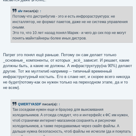
alv
писал(а):
↑
Потому что дистрибутив - это и есть инфрораструктура: не
инсталлятор, не формат пакетов, даже не не система управления
оными.
Это то, что 10 лет назад понял Марик - и чего до сих пор не могут
понять майнтайнеры более иных дистров.
Патрег это понял ещё раньше. Потому он сам делает только
_основные_ компоненты, от которых _всё_ зависит. И решает, какие
должны быть, а какие не должны. А инфраструктуру(на 90%) делают
другие. Тот же мултилиб например -- типичный временный
инфраструктурный костыль. Его в слаке нет, и скорее всего никогда
не будет(потому-как он нужен только на переходном этапе, да и то
не всем).
QWERTYASDF
писал(а):
↑
Так соседкам нужен еще и браузер для выискивания
холодильников. А отсюда следует, что и интерфейс к ФС им нужен,
чтоб странички интернет-магазинов сохранять и рисуночки
холодильников, а также передаваемые через скайп файлы. А
дальше нужна безопасность, чтоб файлы не исчезли (да и покупать