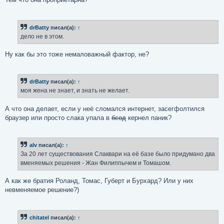
drBatty
писал(а):
↑
дело не в этом.
Ну как бы это тоже немаловажный фактор, не?
drBatty
писал(а):
↑
моя жена не знает, и знать не желает.
А что она делает, если у неё сломался интернет, засегфолтился
браузер или просто слака упала в
бсод
кернел паник?
alv
писал(а):
↑
За 20 лет существования Слаквари на её базе было придумано два
вменяемых решения - Жан Филиппычем и Томашом.
А как же братия Роланд, Томас, Губерт и Бурхард? Или у них
невменяемое решение?)
chitatel
писал(а):
↑