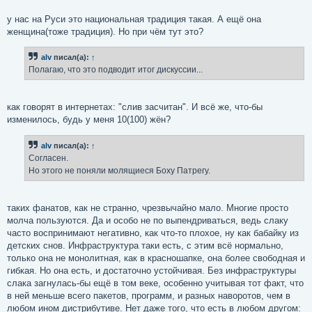
е
у нас на Руси это национальная традиция такая. А ещё она
женщина(тоже традиция). Но при чём тут это?
alv
писал(а):
↑
Полагаю, что это подводит итог дискуссии...
как говорят в интернетах: "слив засчитан". И всё же, что-бы
изменилось, будь у меня 10(100) жён?
alv
писал(а):
↑
Согласен.
Но этого не поняли молящиеся Боху Патрегу.
таких фанатов, как не странно, чрезвычайно мало. Многие просто
молча пользуются. Да и особо не по выпендриваться, ведь слаку
часто воспринимают негативно, как что-то плохое, ну как бабайку из
детских снов. Инфраструктура таки есть, с этим всё нормально,
только она не монолитная, как в красношапке, она более свободная и
гибкая. Но она есть, и достаточно устойчивая. Без инфраструктуры
слака загнулась-бы ещё в том веке, особенно учитывая тот факт, что
в ней меньше всего пакетов, программ, и разных наворотов, чем в
любом ином дистрибутиве. Нет даже того, что есть в любом другом: