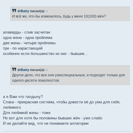
о
о
б
drBatty
писал(а):
↑
щ
е
И всё же, что-бы изменилось, будь у меня 10(100) жён?
н
и
е
алаверды - слив засчитан
одна жена - одна проблема
две жены - четыре проблемы
три - по нарастающей
особенно если большинство из них - бывшие...
drBatty
писал(а):
↑
Другое дело, что все они узкоспециальные, и подходят только для
одного-десяти локалхостов.
а я Вам что талдычу?
Слака - прекрасная система, чтобы довести её до ума для себя,
любимого
Для любимой жены - тоже
Но вот для хотя бы половины бывших жён - уже слабо
И не делайте вид, что не понимаете аллегории