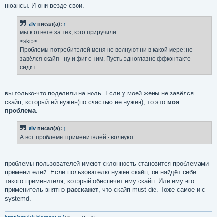
нюансы. И они везде свои.
alv
писал(а):
↑
мы в ответе за тех, кого приручили.
<skip>
Проблемы потребителей меня не волнуют ни в какой мере: не
завёлся скайп - ну и фиг с ним. Пусть одноглазно ффконтакте
сидит.
вы только-что поделили на ноль. Если у моей жены не завёлся
скайп, который ей нужен(по счастью не нужен), то это
моя
проблема
.
alv
писал(а):
↑
А вот проблемы применителей - волнуют.
проблемы пользователей имеют склонность становится проблемами
применителей. Если пользователю нужен скайп, он найдёт себе
такого применителя, который обеспечит ему скайп. Или ему его
применитель внятно
расскажет
, что скайп must die. Тоже самое и с
systemd.
http://emulek.blogspot.ru/