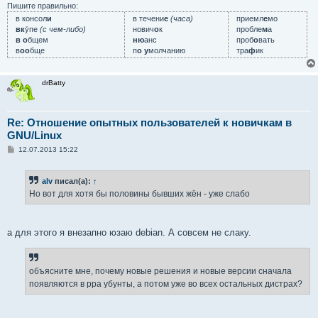
Пишите правильно:
в консол
и
в течени
е
(часа)
приемл
е
мо
вк
у́пе
(с чем-либо)
нович
о
к
пробле
м
а
в о
бщем
ню
анс
проб
о
вать
в
оо
бще
п
о у
молчанию
тра
ф
ик
drBatty
Re: Отношение опытных пользователей к новичкам в
GNU/Linux
С
12.07.2013 15:22
о
о
б
alv
писал(а):
↑
щ
е
Но вот для хотя бы половины бывших жён - уже слабо
н
и
е
а для этого я внезапно юзаю debian. А совсем не слаку.
объясните мне, почему новые решения и новые версии сначала
появляются в ppa убунты, а потом уже во всех остальных дистрах?