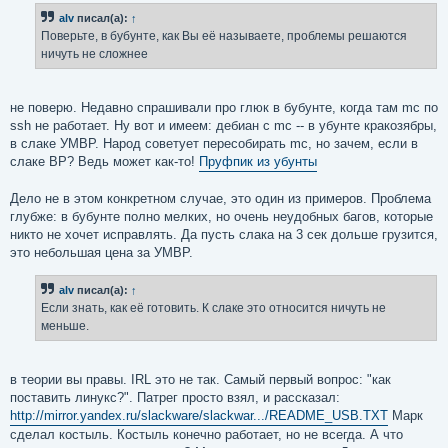
б
alv
писал(а):
↑
щ
е
Поверьте, в бубунте, как Вы её называете, проблемы решаются
н
ничуть не сложнее
и
е
не поверю. Недавно спрашивали про глюк в бубунте, когда там mc по
ssh не работает. Ну вот и имеем: дебиан с mc -- в убунте кракозябры,
в слаке УМВР. Народ советует пересобирать mc, но зачем, если в
слаке ВР? Ведь может как-то!
Пруфпик из убунты
Дело не в этом конкретном случае, это один из примеров. Проблема
глубже: в бубунте полно мелких, но очень неудобных багов, которые
никто не хочет исправлять. Да пусть слака на 3 сек дольше грузится,
это небольшая цена за УМВР.
alv
писал(а):
↑
Если знать, как её готовить. К слаке это относится ничуть не
меньше.
в теории вы правы. IRL это не так. Самый первый вопрос: "как
поставить линукс?". Патрег просто взял, и рассказал:
http://mirror.yandex.ru/slackware/slackwar.../README_USB.TXT
Марк
сделал костыль. Костыль конечно работает, но не всегда. А что