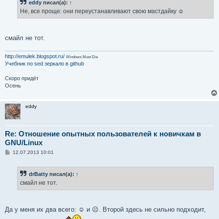
eddy
писал(а):
↑
Не, все проще: они переустанавливают свою мастдайку ☺
смайл не тот.
http://emulek.blogspot.ru/
Windows Must Die
Учебник по sed
зеркало в github
Скоро придёт
Осень
eddy
Re: Отношение опытных пользователей к новичкам в
GNU/Linux
С
12.07.2013 10:01
о
о
б
drBatty
писал(а):
↑
щ
е
смайл не тот.
н
и
е
Да у меня их два всего: ☺ и ☹. Второй здесь не сильно подходит,