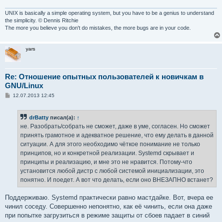
UNIX is basically a simple operating system, but you have to be a genius to understand
the simplicity. © Dennis Ritchie
The more you believe you don't do mistakes, the more bugs are in your code.
yars
Re: Отношение опытных пользователей к новичкам в
GNU/Linux
С
12.07.2013 12:45
о
о
б
drBatty
писал(а):
↑
щ
е
не. Разобрать/собрать не сможет, даже в уме, согласен. Но сможет
н
принять грамотное и адекватное решение, что ему делать в данной
и
е
ситуации. А для этого необходимо чёткое понимание не только
принципов, но и конкретной реализации. Systemd скрывает и
принципы и реализацию, и мне это не нравится. Потому-что
установится любой дистр с любой системой инициализации, это
понятно. И поедет. А вот что делать, если оно ВНЕЗАПНО встанет?
Поддерживаю. Systemd практически равно мастдайке. Вот, вчера ее
чинил соседу. Совершенно непонятно, как её чинить, если она даже
при попытке загрузиться в режиме защиты от сбоев падает в синий