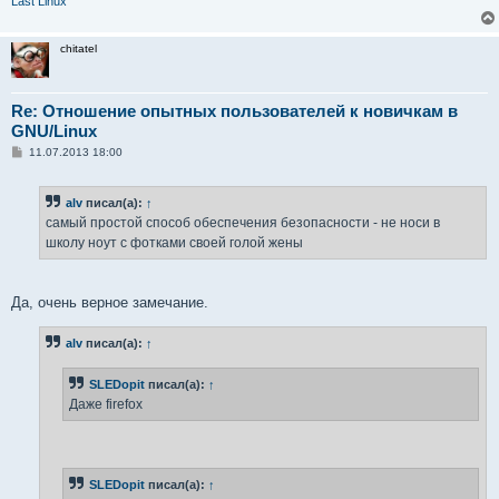
Last Linux
chitatel
Re: Отношение опытных пользователей к новичкам в
GNU/Linux
С
11.07.2013 18:00
о
о
б
alv
писал(а):
↑
щ
е
самый простой способ обеспечения безопасности - не носи в
н
школу ноут с фотками своей голой жены
и
е
Да, очень верное замечание.
alv
писал(а):
↑
SLEDopit
писал(а):
↑
Даже firefox
SLEDopit
писал(а):
↑