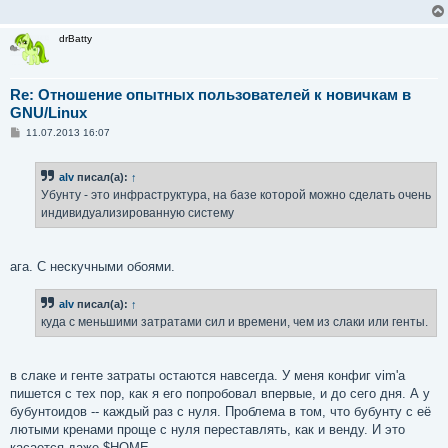
drBatty
Re: Отношение опытных пользователей к новичкам в
GNU/Linux
С
11.07.2013 16:07
о
о
б
alv
писал(а):
↑
щ
е
Убунту - это инфраструктура, на базе которой можно сделать очень
н
индивидуализированную систему
и
е
ага. С нескучными обоями.
alv
писал(а):
↑
куда с меньшими затратами сил и времени, чем из слаки или генты.
в слаке и генте затраты остаются навсегда. У меня конфиг vim'а
пишется с тех пор, как я его попробовал впервые, и до сего дня. А у
бубунтоидов -- каждый раз с нуля. Проблема в том, что бубунту с её
лютыми кренами проще с нуля переставлять, как и венду. И это
касается даже $HOME.