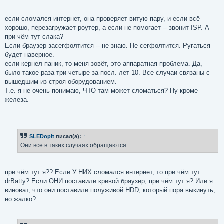
если сломался интернет, она проверяет витую пару, и если всё
хорошо, перезагружает роутер, а если не помогает -- звонит ISP. А
при чём тут слака?
Если браузер засегфолтится -- не знаю. Не сегфолтится. Ругаться
будет наверное.
если кернел паник, то меня зовёт, это аппаратная проблема. Да,
было такое раза три-четыре за посл. лет 10. Все случаи связаны с
вышедшим из строя оборудованием.
Т.е. я не очень понимаю, ЧТО там может сломаться? Ну кроме
железа.
SLEDopit
писал(а):
↑
Они все в таких случаях обращаются
при чём тут я?? Если У НИХ сломался интернет, то при чём тут
drBatty? Если ОНИ поставили кривой браузер, при чём тут я? Или я
виноват, что они поставили полуживой HDD, который пора выкинуть,
но жалко?