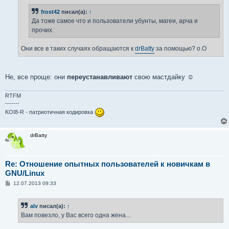
е
н
frost42
писал(а):
↑
и
е
Да тоже самое что и пользователи убунты, магеи, арча и
прочих.
Они все в таких случаях обращаются к
drBatty
за помощью? о.О
Не, все проще: они
переустанавливают
свою мастдайку ☺
RTFM
-------
KOI8-R - патриотичная кодировка
drBatty
Re: Отношение опытных пользователей к новичкам в
GNU/Linux
С
12.07.2013 09:33
о
о
б
alv
писал(а):
↑
щ
е
Вам повезло, у Вас всего одна жена...
н
и