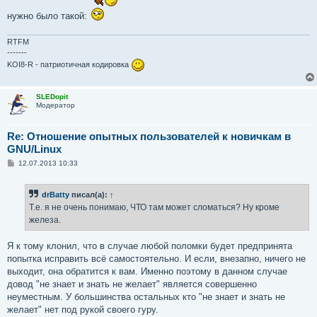
нужно было такой:
RTFM
-------
KOI8-R - патриотичная кодировка
SLEDopit
Модератор
Re: Отношение опытных пользователей к новичкам в
GNU/Linux
С
12.07.2013 10:33
о
о
б
drBatty
писал(а):
↑
щ
е
Т.е. я не очень понимаю, ЧТО там может сломаться? Ну кроме
н
железа.
и
е
Я к тому клонил, что в случае любой поломки будет предпринята
попытка исправить всё самостоятельно. И если, внезапно, ничего не
выходит, она обратится к вам. Именно поэтому в данном случае
довод "не знает и знать не желает" является совершенно
неуместным. У большинства остальных кто "не знает и знать не
желает" нет под рукой своего гуру.