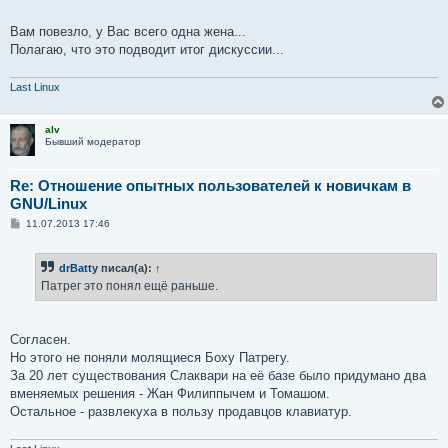
е
Вам повезло, у Вас всего одна жена...
Полагаю, что это подводит итог дискуссии...
Last Linux
alv
Бывший модератор
Re: Отношение опытных пользователей к новичкам в
GNU/Linux
С
11.07.2013 17:46
о
о
б
drBatty
писал(а):
↑
щ
е
Патрег это понял ещё раньше.
н
и
е
Согласен.
Но этого не поняли молящиеся Боху Патрегу.
За 20 лет существования Слаквари на её базе было придумано два
вменяемых решения - Жан Филиппычем и Томашом.
Остальное - развлекуха в пользу продавцов клавиатур.