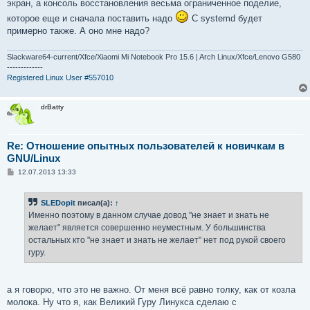
экран, а консоль восстановления весьма ограниченное поделие,
которое еще и сначала поставить надо
С systemd будет
примерно также. А оно мне надо?
Slackware64-current/Xfce/Xiaomi Mi Notebook Pro 15.6 | Arch Linux/Xfce/Lenovo G580
-------------
Registered Linux User #557010
drBatty
Re: Отношение опытных пользователей к новичкам в
GNU/Linux
С
12.07.2013 13:33
о
о
б
SLEDopit
писал(а):
↑
щ
е
Именно поэтому в данном случае довод "не знает и знать не
н
желает" является совершенно неуместным. У большинства
и
е
остальных кто "не знает и знать не желает" нет под рукой своего
гуру.
а я говорю, что это не важно. От меня всё равно толку, как от козла
молока. Ну что я, как Великий Гуру Линукса сделаю с