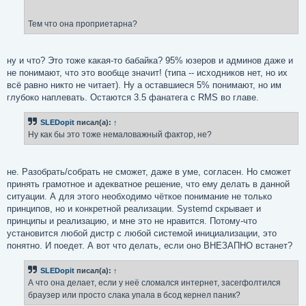
Тем что она проприетарна?
ну и что? Это тоже какая-то бабайка? 95% юзеров и админов даже и
не понимают, что это вообще значит! (типа -- исходников нет, но их
всё равно никто не читает). Ну а оставшиеся 5% понимают, но им
глубоко наплевать. Остаются 3.5 фанатега с RMS во главе.
SLEDopit
писал(а):
↑
Ну как бы это тоже немаловажный фактор, не?
не. Разобрать/собрать не сможет, даже в уме, согласен. Но сможет
принять грамотное и адекватное решение, что ему делать в данной
ситуации. А для этого необходимо чёткое понимание не только
принципов, но и конкретной реализации. Systemd скрывает и
принципы и реализацию, и мне это не нравится. Потому-что
установится любой дистр с любой системой инициализации, это
понятно. И поедет. А вот что делать, если оно ВНЕЗАПНО встанет?
SLEDopit
писал(а):
↑
А что она делает, если у неё сломался интернет, засегфолтился
браузер или просто слака упала в бсод кернел паник?