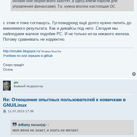
онлайн они скорей всего захотят, а здесь ключи-пароли для
управления финансами). Т.е. нужна вполне настоящая ОС.
с этим я тоже соглашусь. Гуглоандроид ещё долго нужно пилить до
вменяемого результата. Как и девайсы под него. Сегодня мы
наблюдаем жалкое подобие PC. И не только из-за никакого железа.
Потому сравнивать не корректно.
http://emulek.blogspot.ru/
Windows Must Die
Учебник по sed
зеркало в github
Скоро придёт
Осень
alv
Бывший модератор
Re: Отношение опытных пользователей к новичкам в
GNU/Linux
С
11.07.2013 17:39
о
о
б
drBatty
писал(а):
↑
щ
е
моя жена не знает, и знать не желает.
н
и