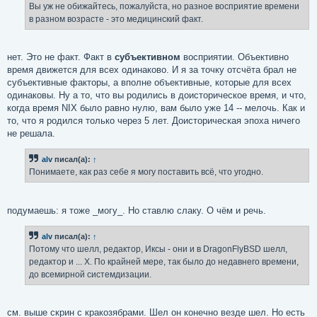
Вы уж не обижайтесь, пожалуйста, но разное восприятие времени
в разном возрасте - это медицинский факт.
нет. Это не факт. Факт в
субъективном
восприятии. Объективно
время движется для всех одинаково. И я за точку отсчёта брал не
субъективные факторы, а вполне объективные, которые для всех
одинаковы. Ну а то, что вы родились в доисторическое время, и что,
когда время NIX было равно нулю, вам было уже 14 -- мелочь. Как и
то, что я родился только через 5 лет. Доисторическая эпоха ничего
не решала.
alv
писал(а):
↑
Понимаете, как раз себе я могу поставить всё, что угодно.
подумаешь: я тоже _могу_. Но ставлю слаку. О чём и речь.
alv
писал(а):
↑
Потому что шелл, редактор, Иксы - они и в DragonFlyBSD шелл,
редактор и ... X. По крайней мере, так было до недавнего времени,
до всемирной системдизации.
см. выше скрин с кракозябрами. Шел он конечно везде шел. Но есть