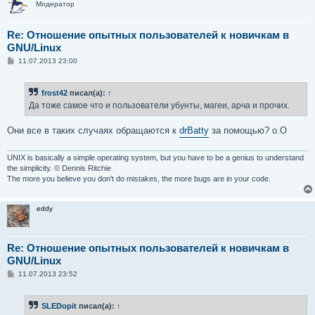
Модератор
Re: Отношение опытных пользователей к новичкам в
GNU/Linux
С
11.07.2013 23:00
о
о
б
frost42
писал(а):
↑
щ
е
Да тоже самое что и пользователи убунты, магеи, арча и прочих.
н
и
е
Они все в таких случаях обращаются к
drBatty
за помощью? о.О
UNIX is basically a simple operating system, but you have to be a genius to understand
the simplicity. © Dennis Ritchie
The more you believe you don't do mistakes, the more bugs are in your code.
eddy
Re: Отношение опытных пользователей к новичкам в
GNU/Linux
С
11.07.2013 23:52
о
о
б
SLEDopit
писал(а):
↑
щ