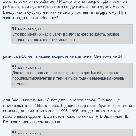
делать, если он не работает? Марк этого не говорил. Да и если он
работает, то я лучше с торрента венду скачаю, чем хуже? Ничем.
Венду, как и бубунту я никак не смогу поставить
по другому
. Ну и
зачем тогда платить больше?
alv
писал(а):
↑
Это про меня? У нас с Вами, в силу разного возраста, разное
представление о понятии много лет
разница в 20 лет в нашем возрасте не критична. Мне тоже не 14.
alv
писал(а):
↑
Для меня та пара лет, что я потратил на rpm based дистры в
прошлом тысячелетии и три-чектыре года - в нынешнем - очень
немного.
для Вас -- может быть. А вот для Linux это эпоха. Она вообще
отсчитывается с 1993го, через 6 дней праздновать будем. Причём на
самом деле, считать нужно с 1995..1996, ибо до того это были
наколенные поделки. Да и потом тоже, не считая RH. Значимые НЕ
RH появились совсем недавно.
alv
писал(а):
↑