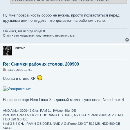
н
и
е
Ну мне прозрачность особо не нужна, просто похвастаться перед
друзьями или поглядеть, что делается на рабочем столе.
Кто ищет, тот всегда найдет!
Опыт - это когда все получается с первого раза.
Admi0n
Re: Снимки рабочих столов. 200909
С
24.09.2009 13:51
о
о
Ubuntu в стиле XP
б
щ
е
н
и
е
На скрине еще Nero Linux 3,в данный момент уже юзаю Nero Linux 4.
AMD Athlon 3200+ 2.Ghz, RAM 1g, I/Video, 80g IDE
Intel Dual-Core E5300 2.6 GHz RAM 4 GB DDR2, NVIDIA GeForce 7600 GS 256 MB,
HDD 320 GB IDE
Intel i3 3.4 GHz, RAM 4 GB DDR3, NVIDIA GeForce 220 GT 512 MB, HDD 500 GB
SATA2