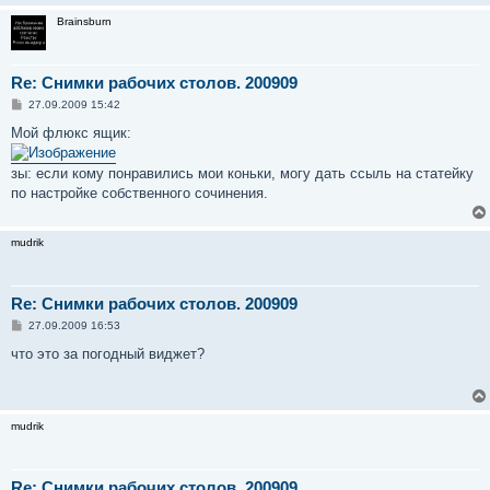
Brainsburn
Re: Снимки рабочих столов. 200909
С
27.09.2009 15:42
о
о
Мой флюкс ящик:
б
щ
е
зы: если кому понравились мои коньки, могу дать ссыль на статейку
н
по настройке собственного сочинения.
и
е
mudrik
Re: Снимки рабочих столов. 200909
С
27.09.2009 16:53
о
о
что это за погодный виджет?
б
щ
е
н
и
mudrik
е
Re: Снимки рабочих столов. 200909