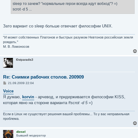
е
sleep то зачем? "нормальные герои всегда идут вобход"? =)
н
scrot -d 5 ...
и
е
Зато вариант со sleep больше отвечает философии UNIX.
"И может собственных Платонов и быстрых разумом Невтонов российская земля
рождать."
М. В. Ломоносов
l0stparadis3
Re: Снимки рабочих столов. 200909
С
21.09.2009 22:04
о
о
Voice
б
Я думаю,
korvin
- арчевод, и придерживается философии KISS,
щ
е
которая явно на стороне варианта
#scrot -d 5
=)
н
и
е
Если в Linux не существует решения вашей проблемы... То у вас неправильная
проблема.
diesel
Бывший модератор