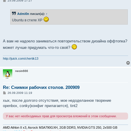
С
25.09.2009 17:27
о
о
б
Admi0n
писал(а):
↑
щ
е
Ubuntu в стиле XP
н
и
е
А вам не надоело заниматься повторительством дизайна оффтопка?
может лучше придумать что-то своё?
http://juick.com/chertik13
neoin666
Re: Снимки рабочих столов. 200909
С
26.09.2009 11:19
о
о
хых, после долгого отсутствия, мое недоделанное творение
б
openbox, conky(конфиг прилагается), tint2
щ
е
н
У вас нет необходимых прав для просмотра вложений в этом сообщении.
и
е
AMD Athlon II x3, Asrock M3A790GXH, 2GB DDR3, NVIDIA GTS 250, 2x500 GB