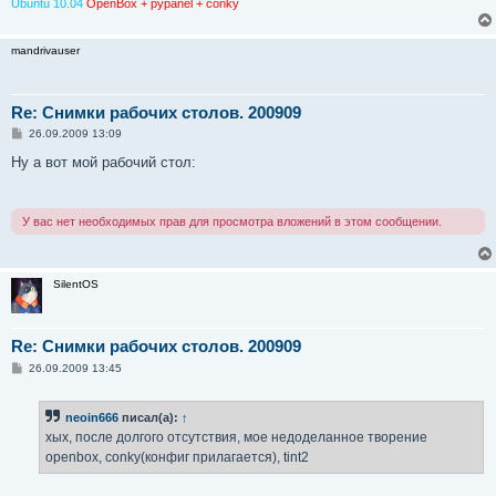
Ubuntu 10.04
OpenBox + pypanel + conky
mandrivauser
Re: Снимки рабочих столов. 200909
С
26.09.2009 13:09
о
о
Ну а вот мой рабочий стол:
б
щ
е
н
У вас нет необходимых прав для просмотра вложений в этом сообщении.
и
е
SilentOS
Re: Снимки рабочих столов. 200909
С
26.09.2009 13:45
о
о
б
neoin666
писал(а):
↑
щ
е
хых, после долгого отсутствия, мое недоделанное творение
н
openbox, conky(конфиг прилагается), tint2
и
е