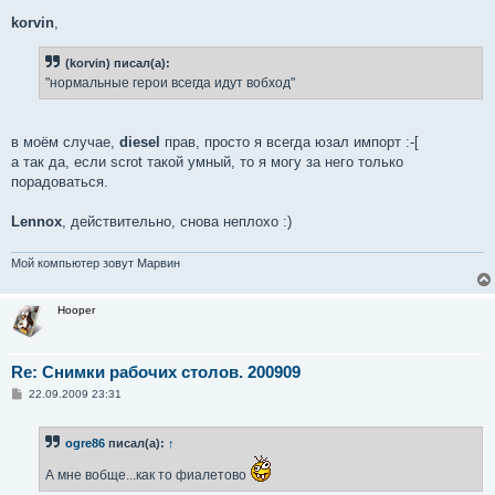
о
о
korvin
,
б
щ
е
(korvin) писал(а):
н
"нормальные герои всегда идут вобход"
и
е
в моём случае,
diesel
прав, просто я всегда юзал импорт :-[
а так да, если scrot такой умный, то я могу за него только
порадоваться.
Lennox
, действительно, снова неплохо :)
Мой компьютер зовут Марвин
Hooper
Re: Снимки рабочих столов. 200909
С
22.09.2009 23:31
о
о
б
ogre86
писал(а):
↑
щ
е
н
А мне вобще...как то фиалетово
и