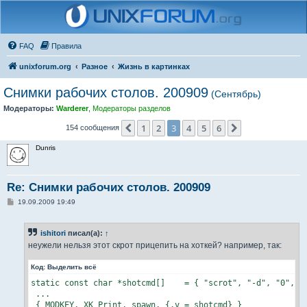
FAQ
Правила
unixforum.org
Разное
Жизнь в картинках
Снимки рабочих столов. 200909
(Сентябрь)
Модераторы:
Warderer
,
Модераторы разделов
1
2
3
4
5
6
Пред.
След.
154 сообщения
Dunris
Re: Снимки рабочих столов. 200909
С
19.09.2009 19:49
о
о
б
ishitori
писал(а):
↑
щ
е
неужели нельзя этот скрот прицепить на хоткей? например, так:
н
и
Код:
Выделить всё
е
static const char *shotcmd[]    = { "scrot", "-d", "0", "$
 ...

 { MODKEY, XK_Print, spawn, {.v = shotcmd} }