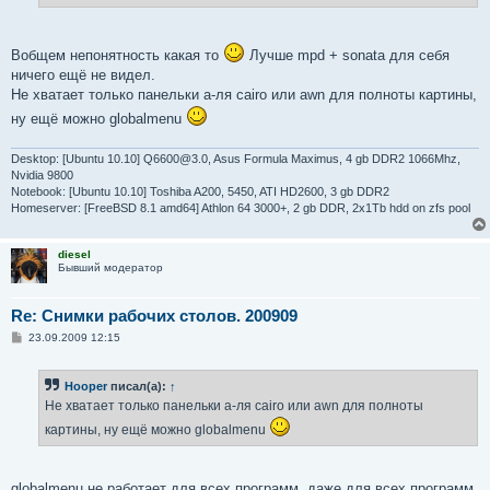
е
Вобщем непонятность какая то
Лучше mpd + sonata для себя
ничего ещё не видел.
Не хватает только панельки а-ля cairo или awn для полноты картины,
ну ещё можно globalmenu
Desktop: [Ubuntu 10.10] Q6600@3.0, Asus Formula Maximus, 4 gb DDR2 1066Mhz,
Nvidia 9800
Notebook: [Ubuntu 10.10] Toshiba A200, 5450, ATI HD2600, 3 gb DDR2
Homeserver: [FreeBSD 8.1 amd64] Athlon 64 3000+, 2 gb DDR, 2x1Tb hdd on zfs pool
diesel
Бывший модератор
Re: Снимки рабочих столов. 200909
С
23.09.2009 12:15
о
о
б
Hooper
писал(а):
↑
щ
е
Не хватает только панельки а-ля cairo или awn для полноты
н
и
картины, ну ещё можно globalmenu
е
globalmenu не работает для всех программ, даже для всех программ