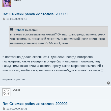
ishitori
Re: Снимки рабочих столов. 200909
С
19.09.2009 20:15
о
о
б
Reboot
писал(а):
↑
щ
е
ы: зачем scrot вешать на хоткей? Он настолько редко используется,
н
что вспомнить, что за кей может быть проблемой (если принт. скрин
и
е
не юзать, конечно). sleep 5 && scrot, хехе
я постоянно делаю скриншоты. для себя. всегда интересно
посмотреть, какие вкладки в опере были открыты, положим, год
назад. или какая обоина стояла. сразу такое море воспоминаний )
или просто, чтобы заскриншотить какой-нибудь коммент на лоре ))
морнинг круассан..
Dunris
Re: Снимки рабочих столов. 200909
С
19.09.2009 20:31