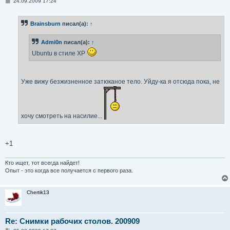
С
24.09.2009 17:24
о
о
б
Brainsburn
писал(а):
↑
щ
е
н
Admi0n
писал(а):
↑
и
е
Ubuntu в стиле XP
Уже вижу безжизненное затюканое тело. Уйду-ка я отсюда пока, не
хочу смотреть на насилие...
+1
Кто ищет, тот всегда найдет!
Опыт - это когда все получается с первого раза.
Chertik13
Re: Снимки рабочих столов. 200909