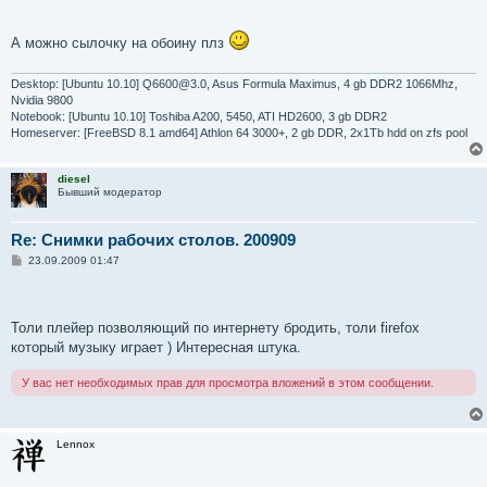
е
А можно сылочку на обоину плз
Desktop: [Ubuntu 10.10] Q6600@3.0, Asus Formula Maximus, 4 gb DDR2 1066Mhz,
Nvidia 9800
Notebook: [Ubuntu 10.10] Toshiba A200, 5450, ATI HD2600, 3 gb DDR2
Homeserver: [FreeBSD 8.1 amd64] Athlon 64 3000+, 2 gb DDR, 2x1Tb hdd on zfs pool
diesel
Бывший модератор
Re: Снимки рабочих столов. 200909
С
23.09.2009 01:47
о
о
б
щ
е
Толи плейер позволяющий по интернету бродить, толи firefox
н
который музыку играет ) Интересная штука.
и
е
У вас нет необходимых прав для просмотра вложений в этом сообщении.
Lennox