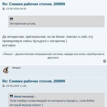
Re: Снимки рабочих столов. 200909
С
23.09.2009 09:45
о
о
б
щ
е
Интересная штука.
н
и
е
Да интересная, оригинальная, но не более. поюзал и снёс эту
прожерливую смесь бульдога с носорогом )
всё имхо
«Линукс - дружественная операционная система, правда она очень переборчива в
друзьях».
Hooper
Re: Снимки рабочих столов. 200909
С
23.09.2009 11:48
о
о
б
diesel
писал(а):
↑
щ
е
Толи плейер позволяющий по интернету бродить, толи firefox
н
который музыку играет )
и