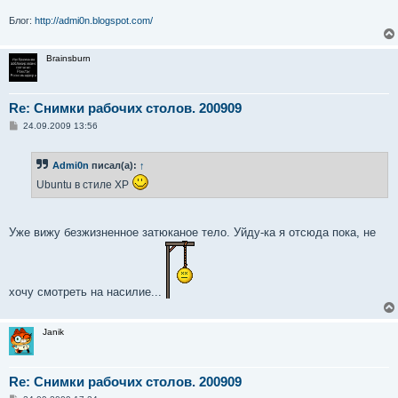
Блог:
http://admi0n.blogspot.com/
Brainsburn
Re: Снимки рабочих столов. 200909
С
24.09.2009 13:56
о
о
б
Admi0n
писал(а):
↑
щ
е
Ubuntu в стиле XP
н
и
е
Уже вижу безжизненное затюканое тело. Уйду-ка я отсюда пока, не
хочу смотреть на насилие...
Janik
Re: Снимки рабочих столов. 200909