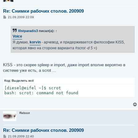
Re: Снимки рабочих столов. 200909
С
21.09.2009 22:09
о
о
б
l0stparadis3
писал(а):
↑
щ
е
Voice
н
Я думаю,
korvin
- арчевод, и придерживается философии KISS,
и
е
которая явно на стороне варианта
#scrot -d 5
=)
KISS - это скорее spleep и import, даже import вполне вероятно в
системе уже есть, а scrot ...
Код:
Выделить всё
[diesel@eifel ~]$ scrot

bash: scrot: command not found
Reboot
Re: Снимки рабочих столов. 200909
С
21.09.2009 22:40