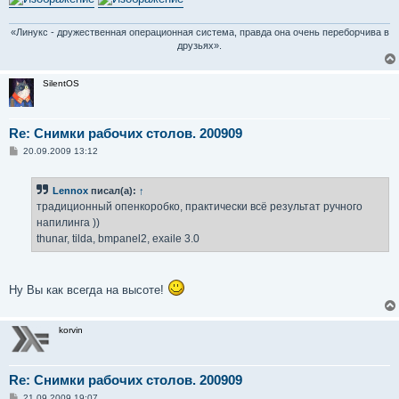
«Линукс - дружественная операционная система, правда она очень переборчива в
друзьях».
SilentOS
Re: Снимки рабочих столов. 200909
С
20.09.2009 13:12
о
о
б
Lennox
писал(а):
↑
щ
е
традиционный опенкоробко, практически всё результат ручного
н
напилинга ))
и
е
thunar, tilda, bmpanel2, exaile 3.0
Ну Вы как всегда на высоте!
korvin
Re: Снимки рабочих столов. 200909
С
21.09.2009 19:07