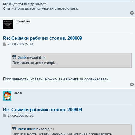
Кто ищет, тот всегда найдет!
Опыт - это когда все получается с первого раза.
Brainsburn
Re: Снимки рабочих столов. 200909
С
23.09.2009 22:14
о
о
б
Janik
писал(а):
↑
щ
е
Поставил на днях compiz.
н
и
е
Прозрачность, кстати, можно и без компиза организовать.
Janik
Re: Снимки рабочих столов. 200909
С
24.09.2009 06:59
о
о
б
Brainsburn
писал(а):
↑
щ
е
Прозрачность, кстати, можно и без компиза организовать.