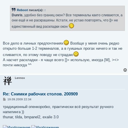
о
о
б
Reboot
писал(а):
↑
щ
е
Dunris
, удобно без границ окон? Все терминалы както сливаются, а
н
они ещё и не раскрашены. Кстати, не устаю повторять, что []= не
и
е
единственный вид раскладки окон
Все дело в личных предпочтениях
Вообще у меня очень редко
открыто больше 1-2 терминалов, а в гуишных прогах ничего и так не
сливается, по этому поводу не страдаю
А насчет раскладки - я чаще всего []= использую, иногда [M], ><>
почти никогда ^^
Lennox
Re: Снимки рабочих столов. 200909
С
19.09.2009 22:34
о
о
традиционный опенкоробко, практически всё результат ручного
б
напилинга ))
щ
е
thunar, tilda, bmpanel2, exaile 3.0
н
и
е