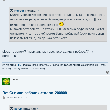
о
о
б
Reboot
писал(а):
↑
щ
е
Dunris
, удобно без границ окон? Все терминалы както сливаются, а
н
они ещё и не раскрашены. Кстати, не устаю повторять, что []= не
и
е
единственный вид раскладки окон
ы: зачем scrot вешать на хоткей? Он настолько редко используется,
что вспомнить, что за кей может быть проблемой (если принт. скрин
не юзать, конечно). sleep 5 && scrot, хехе
sleep то зачем? "нормальные герои всегда идут вобход"? =)
scrot -d 5 ...
(© '(define
LISP
(такой
язык-программирования
(состоящий-из
смайликов
(чуть
более
) (чем
целиком
))))
lurkmore
)
Voice
Re: Снимки рабочих столов. 200909
С
21.09.2009 20:29
о
о
б
korvin
писал(а):
↑
щ