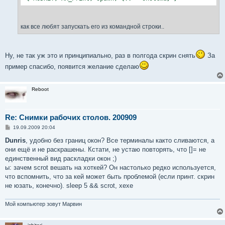
как все любят запускать его из командной строки..
Ну, не так уж это и принципиально, раз в полгода скрин снять
За
пример спасибо, появится желание сделаю
Reboot
Re: Снимки рабочих столов. 200909
С
19.09.2009 20:04
о
о
Dunris
, удобно без границ окон? Все терминалы както сливаются, а
б
они ещё и не раскрашены. Кстати, не устаю повторять, что []= не
щ
е
единственный вид раскладки окон ;)
н
ы: зачем scrot вешать на хоткей? Он настолько редко используется,
и
е
что вспомнить, что за кей может быть проблемой (если принт. скрин
не юзать, конечно). sleep 5 && scrot, хехе
Мой компьютер зовут Марвин