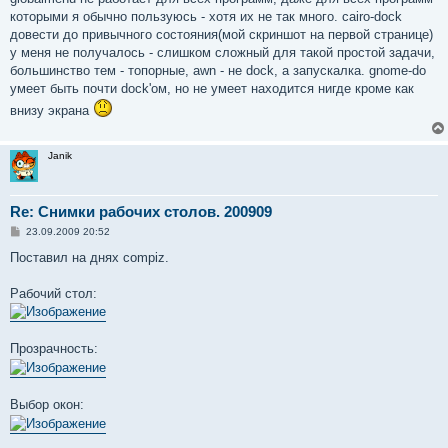
которыми я обычно пользуюсь - хотя их не так много. cairo-dock
довести до привычного состояния(мой скриншот на первой странице)
у меня не получалось - слишком сложный для такой простой задачи,
большинство тем - топорные, awn - не dock, а запускалка. gnome-do
умеет быть почти dock'ом, но не умеет находится нигде кроме как
внизу экрана
Janik
Re: Снимки рабочих столов. 200909
С
23.09.2009 20:52
о
о
Поставил на днях compiz.
б
щ
е
Рабочий стол:
н
и
е
Прозрачность:
Выбор окон: