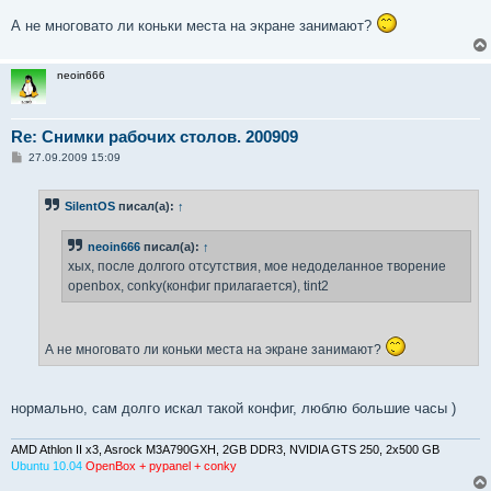
А не многовато ли коньки места на экране занимают?
neoin666
Re: Снимки рабочих столов. 200909
С
27.09.2009 15:09
о
о
б
SilentOS
писал(а):
↑
щ
е
н
neoin666
писал(а):
↑
и
е
хых, после долгого отсутствия, мое недоделанное творение
openbox, conky(конфиг прилагается), tint2
А не многовато ли коньки места на экране занимают?
нормально, сам долго искал такой конфиг, люблю большие часы )
AMD Athlon II x3, Asrock M3A790GXH, 2GB DDR3, NVIDIA GTS 250, 2x500 GB
Ubuntu 10.04
OpenBox + pypanel + conky