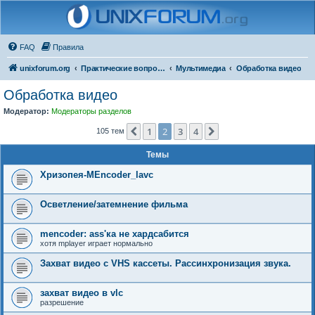
FAQ
Правила
unixforum.org
Практические вопросы
Мультимедиа
Обработка видео
Обработка видео
Модератор:
Модераторы разделов
1
2
3
4
Пред.
След.
105 тем
Темы
Хризопея-MEncoder_lavc
Осветление/затемнение фильма
mencoder: ass'ка не хардсабится
хотя mplayer играет нормально
Захват видео с VHS кассеты. Рассинхронизация звука.
захват видео в vlc
разрешение