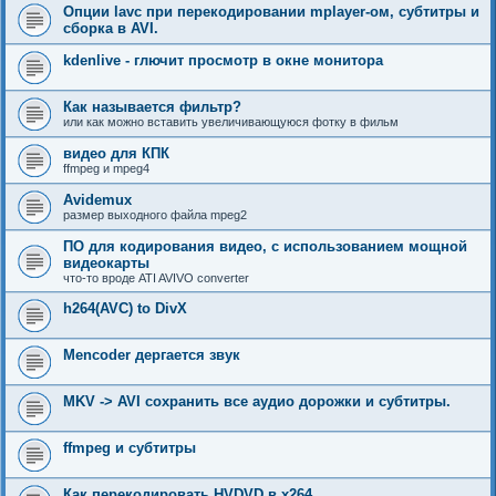
Опции lavc при перекодировании mplayer-ом, субтитры и
сборка в AVI.
kdenlive - глючит просмотр в окне монитора
Как называется фильтр?
или как можно вставить увеличивающуюся фотку в фильм
видео для КПК
ffmpeg и mpeg4
Avidemux
размер выходного файла mpeg2
ПО для кодирования видео, с использованием мощной
видеокарты
что-то вроде ATI AVIVO converter
h264(AVC) to DivX
Mencoder дергается звук
MKV -> AVI сохранить все аудио дорожки и субтитры.
ffmpeg и субтитры
Как перекодировать HVDVD в x264