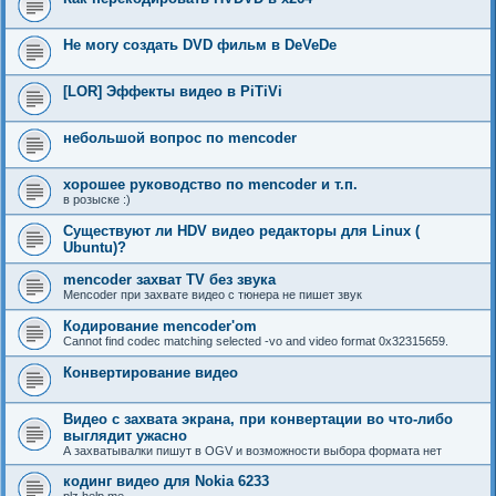
Не могу создать DVD фильм в DeVeDe
[LOR] Эффекты видео в PiTiVi
небольшой вопрос по mencoder
хорошее руководство по mencoder и т.п.
в розыске :)
Существуют ли HDV видео редакторы для Linux (
Ubuntu)?
mencoder захват TV без звука
Mencoder при захвате видео с тюнера не пишет звук
Кодирование mencoder'om
Cannot find codec matching selected -vo and video format 0x32315659.
Конвертирование видео
Видео с захвата экрана, при конвертации во что-либо
выглядит ужасно
А захватывалки пишут в OGV и возможности выбора формата нет
кодинг видео для Nokia 6233