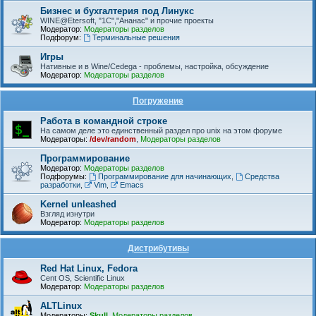
Бизнес и бухгалтерия под Линукс
WINE@Etersoft, "1С","Ананас" и прочие проекты
Модератор:
Модераторы разделов
Подфорум:
Терминальные решения
Игры
Нативные и в Wine/Cedega - проблемы, настройка, обсуждение
Модератор:
Модераторы разделов
Погружение
Работа в командной строке
На самом деле это единственный раздел про unix на этом форуме
Модераторы:
/dev/random
,
Модераторы разделов
Программирование
Модератор:
Модераторы разделов
Подфорумы:
Программирование для начинающих
,
Средства
разработки
,
Vim
,
Emacs
Kernel unleashed
Взгляд изнутри
Модератор:
Модераторы разделов
Дистрибутивы
Red Hat Linux, Fedora
Cent OS, Scientific Linux
Модератор:
Модераторы разделов
ALTLinux
Модераторы:
Skull
,
Модераторы разделов