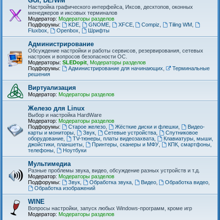
GUI, DE/WM
Настройка графического интерфейса, Иксов, десктопов, оконных
менеджеров и иксовых терминалов
Модератор:
Модераторы разделов
Подфорумы:
KDE
,
GNOME
,
XFCE
,
Compiz
,
Tiling WM
,
Fluxbox
,
Openbox
,
Шрифты
Администрирование
Обсуждение настройки и работы сервисов, резервирования, сетевых
настроек и вопросов безопасности ОС.
Модераторы:
SLEDopit
,
Модераторы разделов
Подфорумы:
Администрирование для начинающих
,
Терминальные
решения
Виртуализация
Модератор:
Модераторы разделов
Железо для Linux
Выбор и настройка HardWare
Модератор:
Модераторы разделов
Подфорумы:
Старое железо
,
Жёсткие диски и флешки
,
Видео-
карты и мониторы
,
Звук
,
Сетевые устройства
,
Спутниковое
оборудование
,
TV-тюнеры, платы видеозахвата
,
Клавиатуры, мыши,
джойстики, планшеты
,
Принтеры, сканеры и МФУ
,
КПК, смартфоны,
телефоны
,
Ноутбуки
Мультимедиа
Разные проблемы звука, видео, обсуждение разных устройств и т.д.
Модератор:
Модераторы разделов
Подфорумы:
Звук
,
Обработка звука
,
Видео
,
Обработка видео
,
Обработка изображений
WINE
Вопросы настройки, запуск любых Windows-программ, кроме игр
Модератор:
Модераторы разделов