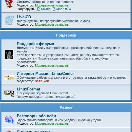
Системы, которые не вошли в список.
Модератор:
Модераторы разделов
Подфорумы:
Solaris
,
Mac OS X
Live-CD
Дистрибутивы, не требующие установки на диск.
Модератор:
Модераторы разделов
Поддержка
Поддержка форума
Внимание!
Если у вас проблемы с регистрацией, пишем сюда свои
жалобы.
Если вас что-то не устраивает, вы нашли ошибку или хотите что-то
предложить - Пишите сюда, ваша просьба обязательно будет
рассмотрена!
Модератор:
Модераторы разделов
Интернет-Магазин LinuxCenter
Обсуждение работы магазина и его товаров, а также новости и новинки.
Модератор:
sash-kan
LinuxFormat
Обсуждение журнала LinuxFormat
(форум переехал, здесь только архив)
Разное
Разговоры обо всём
Здесь можно поговорить о чём угодно и сколько угодно.
Модератор:
Модераторы разделов
Игровая площадка