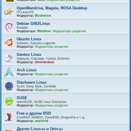
OpenMandriva, Mageia, ROSA Desktop
PCLinuxOS
Модератор:
Bizdelnick
Debian GNU/Linux
Knoppix
Модераторы:
Warderer
,
Модераторы разделов
Ubuntu Linux
Kubuntu, Xubuntu и другие
Модератор:
Модераторы разделов
Gentoo Linux
Sabayon, Calculate, Funtoo, Exherbo
Модератор:
/dev/random
Arch Linux
Модератор:
Модераторы разделов
Slackware Linux
SLAX, Deep Style, ZenWalk
Модератор:
Модераторы разделов
SUSE
openSUSE, SUSE Linux Enterprise
Модератор:
Модераторы разделов
Free и другие BSD
FreeBSD, NetBSD, OpenBSD, DragonFly и т. д.
Модератор:
arachnid
Другие Linux-ы и Unix-ы