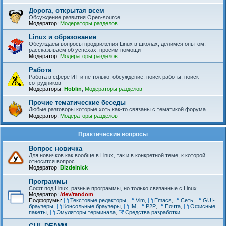
Дорога, открытая всем
Обсуждение развития Open-source.
Модератор:
Модераторы разделов
Linux и образование
Обсуждаем вопросы продвижения Linux в школах, делимся опытом,
рассказываем об успехах, просим помощи
Модератор:
Модераторы разделов
Работа
Работа в сфере ИТ и не только: обсуждение, поиск работы, поиск
сотрудников
Модераторы:
Hoblin
,
Модераторы разделов
Прочие тематические беседы
Любые разговоры которые хоть как-то связаны с тематикой форума
Модератор:
Модераторы разделов
Практические вопросы
Вопрос новичка
Для новичков как вообще в Linux, так и в конкретной теме, к которой
относится вопрос.
Модератор:
Bizdelnick
Программы
Софт под Linux, разные программы, но только связанные с Linux
Модератор:
/dev/random
Подфорумы:
Текстовые редакторы
,
Vim
,
Emacs
,
Сеть
,
GUI-
браузеры
,
Консольные браузеры
,
IM
,
P2P
,
Почта
,
Офисные
пакеты
,
Эмуляторы терминала
,
Средства разработки