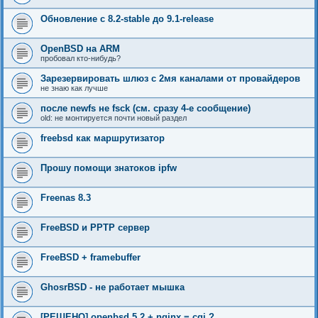
Обновление с 8.2-stable до 9.1-release
OpenBSD на ARM
пробовал кто-нибудь?
Зарезервировать шлюз с 2мя каналами от провайдеров
не знаю как лучше
после newfs не fsck (см. сразу 4-е сообщение)
old: не монтируется почти новый раздел
freebsd как маршрутизатор
Прошу помощи знатоков ipfw
Freenas 8.3
FreeBSD и PPTP сервер
FreeBSD + framebuffer
GhosrBSD - не работает мышка
[РЕШЕНО] openbsd 5.2 + nginx = cgi ?