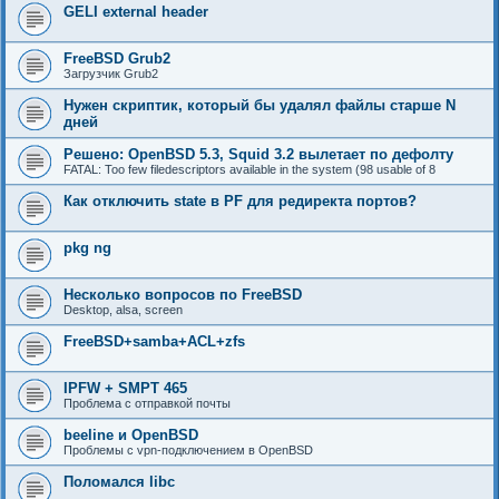
GELI external header
FreeBSD Grub2
Загрузчик Grub2
Нужен скриптик, который бы удалял файлы старше N
дней
Решено: OpenBSD 5.3, Squid 3.2 вылетает по дефолту
FATAL: Too few filedescriptors available in the system (98 usable of 8
Как отключить state в PF для редиректа портов?
pkg ng
Несколько вопросов по FreeBSD
Desktop, alsa, screen
FreeBSD+samba+ACL+zfs
IPFW + SMPT 465
Проблема с отправкой почты
beeline и OpenBSD
Проблемы с vpn-подключением в OpenBSD
Поломался libc