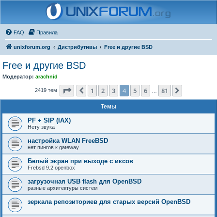
FAQ
Правила
unixforum.org
Дистрибутивы
Free и другие BSD
Free и другие BSD
Модератор:
arachnid
Страница
4
из
81
1
2
3
4
5
6
81
Пред.
След.
2419 тем
…
Темы
PF + SIP (IAX)
Нету звука
настройка WLAN FreeBSD
нет пингов к gateway
Белый экран при выходе с иксов
Frebsd 9.2 openbox
загрузочная USB flash для OpenBSD
разные архитектуры систем
зеркала репозиториев для старых версий OpenBSD