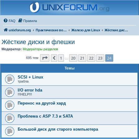
FAQ
Правила
unixforum.org
Практические вопросы
Железо для Linux
Жёсткие диски и флешки
Жёсткие диски и флешки
Модератор:
Модераторы разделов
Страница
24
из
24
1
20
21
22
23
24
Пред.
695 тем
…
Темы
SCSI + Linux
трабла
I/O error hda
!!!HELP!!!
Перенос на другой хард
Проблема с ASP 7.3 и SATA
Большой диск для старого компьютера