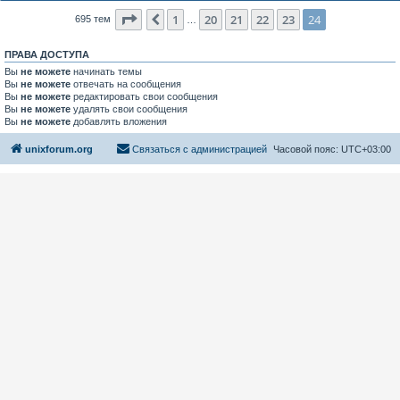
Страница
24
из
24
1
20
21
22
23
24
Пред.
695 тем
…
ПРАВА ДОСТУПА
Вы
не можете
начинать темы
Вы
не можете
отвечать на сообщения
Вы
не можете
редактировать свои сообщения
Вы
не можете
удалять свои сообщения
Вы
не можете
добавлять вложения
unixforum.org
Связаться с администрацией
Часовой пояс:
UTC+03:00