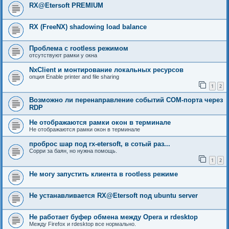
RX@Etersoft PREMIUM
RX (FreeNX) shadowing load balance
Проблема с rootless режимом
отсутствуют рамки у окна
NxClient и монтирование локальных ресурсов
опция Enable printer and file sharing
1
2
Возможно ли перенаправление событий COM-порта через
RDP
Не отображаются рамки окон в терминале
Не отображаются рамки окон в терминале
проброс шар под rx-etersoft, в сотый раз...
Сорри за баян, но нужна помощь.
1
2
Не могу запустить клиента в rootless режиме
Не устанавливается RX@Etersoft под ubuntu server
Не работает буфер обмена между Opera и rdesktop
Между Firefox и rdesktop все нормально.