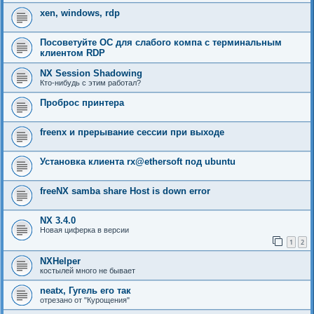
xen, windows, rdp
Посоветуйте ОС для слабого компа с терминальным
клиентом RDP
NX Session Shadowing
Кто-нибудь с этим работал?
Проброс принтера
freenx и прерывание сессии при выходе
Установка клиента rx@ethersoft под ubuntu
freeNX samba share Host is down error
NX 3.4.0
Новая циферка в версии
1
2
NXHelper
костылей много не бывает
neatx, Гугель его так
отрезано от "Курощения"