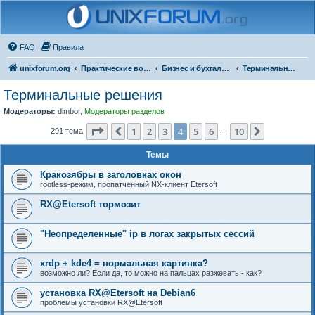
FAQ
Правила
unixforum.org
Практические вопросы
Бизнес и бухгалтерия под Линукс
Терминальные решения
Терминальные решения
Модераторы:
dimbor
,
Модераторы разделов
Страница
4
из
10
1
2
3
4
5
6
10
Пред.
След.
291 тема
…
Темы
Кракозябры в заголовках окон
rootless-режим, пропатченный NX-клиент Etersoft
RX@Etersoft тормозит
"Неопределенные" ip в логах закрытых сессий
xrdp + kde4 = нормальная картинка?
возможно ли? Если да, то можно на пальцах разжевать - как?
установка RX@Etersoft на Debian6
проблемы установки RX@Etersoft